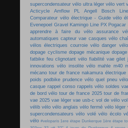
supercondensateur
vélo ultra léger
vélo vert
Acticycle
Amflow PL
Angell
Bosch Lin
Comparateur vélo électrique - Guide vélo él
Evenepoel
Gravel
Kamingo
Line PX
Pogacar
apprendre à faire du vélo
assurance vé
automatiques
capteur vae
casques vélo
cha
vélos électriques
courroie vélo
danger vélo
dopage cyclisme
dopage mécanique
dopage
fatbike
feu clignotant vélo
fiabilité vae
gilet
innovations vélo
insolite vélo
mahle m40
m
mécano tour de france
nakamura électrique
poids
podbike
prudence vélo
quel pneu vél
casque
rappel conso
rappels vélo
soldes va
de bord vélo
tour de france 2025
tour de fr
vae 2025
vae léger
vae usb-c
vol de vélo
vol
vélib
vélo
vélo anglais
vélo fermé
vélo léger
supercondensateurs
vélo volé
vélo écolo
vé
vélo
#veloparis
1ere étape Dunkerque
1ère étape t
303sw
32 vtt
32"
4 jours de Dunkerque
4 roues 