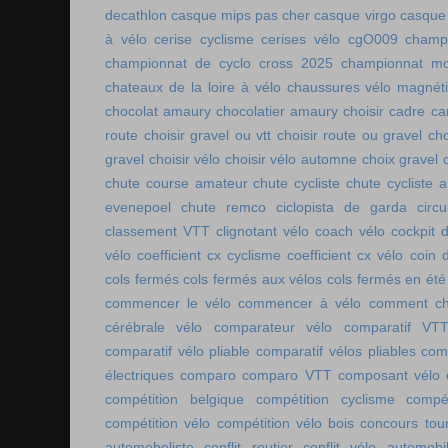
decathlon
casque mips pas cher
casque virgo
casque 
à vélo
cerise cyclisme
cerises vélo
cgO009
champ
championnat de cyclo cross 2025
championnat mo
chateaux de la loire à vélo
chaussures vélo magnét
chocolat amaury
chocolatier amaury
choisir cadre c
route
choisir gravel ou vtt
choisir route ou gravel
cho
gravel
choisir vélo
choisir vélo automne
choix gravel
chute course amateur
chute cycliste
chute cycliste 
evenepoel
chute remco
ciclopista de garda
circ
classement VTT
clignotant vélo
coach vélo
cockpit 
vélo
coefficient cx cyclisme
coefficient cx vélo
coin 
cols fermés
cols fermés aux vélos
cols fermés en été
commencer le vélo
commencer à vélo
comment cho
cérébrale vélo
comparateur vélo
comparatif VT
comparatif vélo pliable
comparatif vélos pliables
comp
électriques
comparo
comparo VTT
composant vélo
compétition belgique
compétition cyclisme
compé
compétition vélo
compétition vélo bois
concours tou
automoboliste
conflit routier
conflit vélo automobi