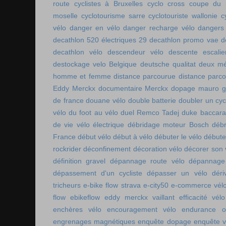
route
cyclistes à Bruxelles
cyclo cross coupe du
moselle
cyclotourisme sarre
cyclotouriste wallonie
c
vélo
danger en vélo
danger recharge vélo
dangers
decathlon 520 électriques 29
decathlon promo vae
d
decathlon vélo
descendeur vélo
descente escalie
destockage velo Belgique
deutsche qualitat
deux mé
homme et femme
distance parcourue
distance parco
Eddy Merckx
documentaire Merckx
dopage mauro gi
de france
douane vélo
double batterie
doubler un cyc
vélo
du foot au vélo
duel Remco Tadej
duke baccara
de vie vélo électrique
débridage moteur Bosch
débr
France
début vélo
début à vélo
débuter le vélo
débute
rockrider
déconfinement
décoration vélo
décorer son 
définition gravel
dépannage route vélo
dépannage 
dépassement d'un cycliste
dépasser un vélo
déri
tricheurs
e-bike flow strava
e-city50
e-commerce vél
flow
ebikeflow
eddy merckx vaillant
efficacité vélo
enchères vélo
encouragement vélo
endurance on
engrenages magnétiques
enquête dopage
enquête v