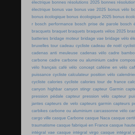
électrique
bonnes résolutions 2025
bonnes résolutio
électrique
bonus vae
bonus vae 2025
bonus vélo
b
bonus écologique
bonus écologique 2025
bonus écol
r
bosch performance
bosch prise de parole
bosch é
bracquets
braquet
braquets
braquets vélos 2025
bra
batteries
bridage moteur
bridage vae
bridage vélo él
bruxelles tour
cadeau cycliste
cadeau de noël cyclis
cadenas anti meuleuse
cadenas vélo
cadre bambo
carbone
cadre carbone ou aluminium
cadre compos
vélo français
café vélo concept
caféine en vélo
ca
puissance cycliste
calculateur position vélo
calendri
cycliste
calories cycliste
calories tour de france
cal
canyon highbar
canyon stingr
capteur Garmin
capt
pression pédale
capteur pression vélo
capteur pu
jantes
capteurs de velo
capteurs garmin
capteurs p
carbikes
carbone ou aluminium
carcassonne vélo
car
cargo ville
casque Carbone
casque Naca
casque certi
traumatisme
casque fabriqué en France
casque haute
intégral vae
casque intégral virgo
casque intégral v