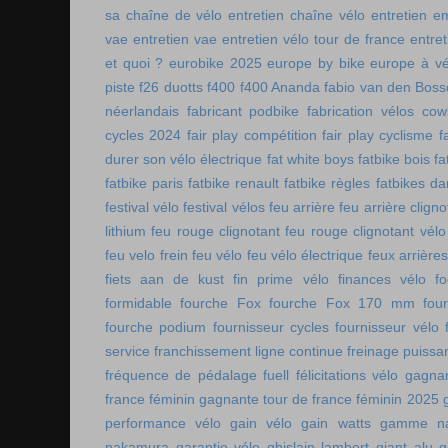
sa chaîne de vélo
entretien chaîne vélo
entretien e
vae
entretien vae
entretien vélo tour de france
entret
et quoi ?
eurobike 2025
europe by bike
europe à vé
piste
f26 duotts
f400
f400 Ananda
fabio van den Bos
néerlandais
fabricant podbike
fabrication vélos co
cycles 2024
fair play compétition
fair play cyclisme
f
durer son vélo électrique
fat white boys
fatbike bois
fa
fatbike paris
fatbike renault
fatbike règles
fatbikes d
festival vélo
festival vélos
feu arrière
feu arrière cligno
lithium
feu rouge clignotant
feu rouge clignotant vélo
feu velo frein
feu vélo
feu vélo électrique
feux arrières
fiets aan de kust
fin prime vélo
finances vélo
fo
formidable
fourche Fox
fourche Fox 170 mm
fou
fourche podium
fournisseur cycles
fournisseur vélo
service
franchissement ligne continue
freinage puissa
fréquence de pédalage
fuell
félicitations vélo
gagnan
france féminin
gagnante tour de france féminin 2025
performance vélo
gain vélo
gain watts
gamme n
nakamura
garantie vélo
ghislain lambert
giant alu
g