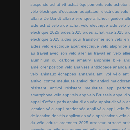
suspendu
achat vtt
achat équipements vélo
acheter
vélo électrique d'occasion
adaptateur électrique vélo
affaire De Bondt
affaire virenque
afficheur guidon
aff
aide achat vélo
aide achat vélo électrique
aide vélo b
électrique 2025
aides 2025
aides achat vae 2025
ai
électrique 2025
aides pour transformer son vélo en 
aides vélo électrique
ajout électrique vélo
alaphilipe
au travail avec son vélo
aller au travail en vélo
alle
aluminium ou carbone
amaury
amphibie bike
ams
améliorer position vélo
analyses antidopage
ananda
vélo
animaux échappés
annanda
anti vol vélo
ant
antivol contre meuleuse
antivol dur
antivol malodoran
résistant
antivol résistant meuleuse
app perfor
smartphone vélo
app velo
app velo Brussels
appel d'o
appel d'offres paris
applaudi en vélo
applaudir vélo
ap
location vélo
appli randonnée
appli vélo
appli vélo Br
de location de vélo
application vélo
applications vélo
a
du vélo adulte
ardennes 2025
arroseur arrrosé
art
association vélo
assurance vol vélo
assurances vélo