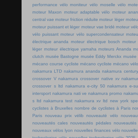
performance vélo
moniteur vélo
moselle vélo
mote
moteur Maxon
moteur adaptable vélo
moteur ana
central vae
moteur friction réduite
moteur léger
moteu
moteur puissant et léger
moteur vae bridé
moteur vél
vélo puissant
moteur vélo supercondensateur
moteu
électrique ananda
moteur électrique bosch
moteur 
léger
moteur électrique yamaha
moteurs Ananda
mo
clutch
musée Bastogne
musée Eddy Merckx
musée 
mécano course cycliste
mécano cycliste
mécano vél
nakamura LTD
nakamura ananda
nakamura centur
crossover V
nakamura crossover native xv
nakamur
crossover s ltd
nakamura e-city 50
nakamura e-s
intersport
nakamura nati ve
nakamura promo
nakamu
s ltd
nakamura test
nakamura xv ltd
new york spee
cyclistes à Bruxelles
nombre de cyclistes à Paris
no
Paris
nouveau prix vélib
nouveauté vélo
nouveau
nouveautés cales
nouveautés pédales
nouveautés
nouveaux vélos lyon
nouvelles finances vélo
nouvelle
technologies vélo
nouvelles technologies vélo 2025