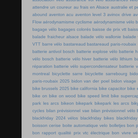
attendre un coureur
au frais en Alsace
australie et p
abound
aventon acu
aventon level 3
avinox drive
av
Flow
aérodynamisme cyclisme
aérodynamisme vélo
bagage vélo
bagages colorés
baisse de prix vtt
baiss
balade fraicheur alsace
balade vélo wallonie
balade 
VTT
barre vélo
bastareaud
bastareaud paris-roubaix
batterie antivol bosch
batterie explose vélo
batterie h
vélo bosch
batterie vélo hiver
batterie vélo lithium
b
réparation
batterie vélo supercondensateur
batterie 
montreal
bicyclette sarre
bicyclette sarrebourg
bid
paris-roubaix 2025
bidon van der poel
bidon visage
bike brussels 2025
bike california
bike capacitor
bike 
bike on
bike on wood
bike speed limit
bike supercap
park les arcs
bikeon
bikepark
bikepark les arcs
bik
cycles
bilan prévisionnel vae
bilan prévisionnel vélo
blackfriday 2024 vélos
blackfriday bikes
blackfriday
boisson cerise
boite automatique velo
bolletjes
bon p
bon rapport qualité prix vtc électrique
bon vivre vé