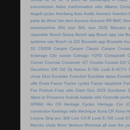
transmission
Aides tranformation vélo
Alberto Cont
Angell cycles
Arenberg
Auto
Avello
Aventon
Aventon 
parle de Wout Van Aert
Axxome
Axxome RR
BMC Mon
teammachine
BXL tour
BXL tour 2025
Baccara g
réparable
Bosch Strava
Bosch app
Bosch app vae
Bo
système vae
Bosch vs DJI
Brussels app
Brussels tou
S2
CG009
Carqon
Carqon Classic
Carqon Cruise
éclairage
Cilo suisse
Colnago Y1RS
Comparatif
C
Cornet
Courroie
Crossover GT
Crussis
Crussis DJI
C
Decathlon 100
Di2
Dji Avinox
E-765 Look
E-ACTV 
chute
Ekoï
Eurobike Francfort
Eurobike dates
Eurobi
ville
Eveia
Factor
Factor cycles
Factor dauphiné
Fie
Fox Podium
Frais vélo
Giant
Giro 2025
Goodyear 
Alpes et Provence
Grande balade vélo
Granville perf
HPR60
Hei CR
Heritage Cycles
Héritage Cixi
J
conversion
Kamingo vélo électrique
Kona CR
Kona H
Lezyne Strip pro 300
Line CX-R
Look E-765
Look E
Merckx chute
Mont Ventoux
Montreal all over the ye