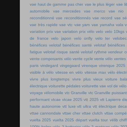
vae haut de gamme pas cher
vae le plus léger
vae li
automobile
vae mercedes
vae merco
vae nio
reconditionné
vae reconditionnés
vae record
vae sé
vae très rapide
vae vtc
vae yam
vae yamaha
vala
variation prix vae
variation prix vélo
velo
velo 10kgs
de france
velo japon
velo onfly
velo ter
velobe
bénéfices
velotaf bénéfices santé
velotaf bénéfices
fatigue
velotaf risque santé
velotaf rythme
vendeur c
vente composants vélo
vente cycle
vente vélo
ventes
paris
vindegard
vingegaard
virenque
virenque 2025
visible à vélo
vitesse en vélo
vitesse max vélo électr
vivre plus longtemps
vivre plus vieux
voiture bala
électrique
voiturette pédales
voiturette vae
vol de vélo
voyage vélomobile
vtc Granville
vtc Granville puissant
performant
vtcae
vtcae 2025
vtt 2025
vtt Lapierre él
haute autonomie
vtt luxe
vtt ultra
vtt électrique deca
vttae cannondale
vttae cher
vttae clutch
vttae compét
vuelta 2025
vuelta 2025 départ
vuelta tour
vélib chif
100% belge
vélo 2 batteries
vélo 2 moteurs
vélo 20