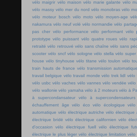
vélo maigrir
vélo maison
vélo marie galante
vélo ma
vélo massy
vélo mer du nord
vélo monobras
vélo m
vélo moteur bosch
vélo moto
vélo moyen-age
vél
nakamura
vélo neuf volé
vélo normandie
vélo parta
pas cher
vélo performance
vélo performant
vélo 
prototype
vélo puissant
vélo quatre roues
vélo rap
retraité
vélo retrouvé
vélo sans chaîne
vélo sans pé
scooter
vélo sncf
vélo sologne
vélo stella
vélo super
house
vélo tinyhouse
vélo titane
vélo toulon
vélo to
train hauts de france
vélo transmission automatiqu
travail belgique
vélo travail monde
vélo trek lidl
vélo 
vélo usbc
vélo vaches
vélo vannes
vélo vendée
vélo
vélo wallonie
vélo yamaha
vélo à 2 moteurs
vélo à Pa
à supercondansateur
vélo à supercondensateurs
échauffement âge
vélo éco
vélo écologique
vélo
automatique
vélo électrique autriche
vélo électrique 
électrique bridé
vélo électrique californien
vélo élec
d'occasion
vélo électrique fuell
vélo électrique fut
électrique le plus léger
vélo électrique limitation
vélo 