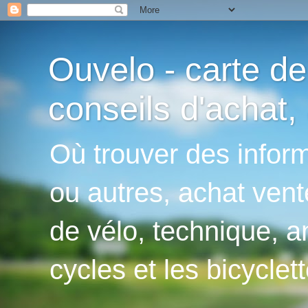
Ouvelo - carte de
conseils d'achat, 
Où trouver des inform
ou autres, achat vent
de vélo, technique, an
cycles et les bicyclett