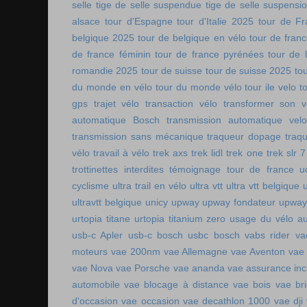
selle
tige de selle suspendue
tige de selle suspensi
alsace
tour d'Espagne
tour d'Italie 2025
tour de Fr
belgique 2025
tour de belgique en vélo
tour de france
de france féminin
tour de france pyrénées
tour de l
romandie 2025
tour de suisse
tour de suisse 2025
to
du monde en vélo
tour du monde vélo
tour ile velo
t
gps
trajet vélo
transaction vélo
transformer son v
automatique Bosch
transmission automatique vel
transmission sans mécanique
traqueur dopage
traq
vélo
travail à vélo
trek axs
trek lidl
trek one
trek slr 7
trottinettes interdites
témoignage tour de france
u
cyclisme
ultra trail en vélo
ultra vtt
ultra vtt belgique
ultravtt belgique
unicy
upway
upway fondateur
upway
urtopia titane
urtopia titanium zero
usage du vélo a
usb-c Apler
usb-c bosch
usbc bosch
vabs rider
va
moteurs
vae 200nm
vae Allemagne
vae Aventon
vae
vae Nova
vae Porsche
vae ananda
vae assurance inc
automobile
vae blocage à distance
vae bois
vae br
d'occasion vae occasion
vae decathlon 1000
vae dji