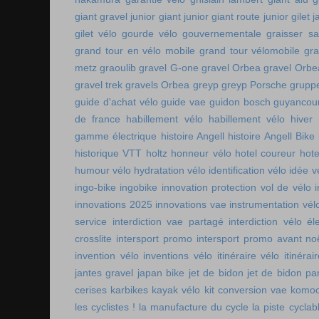
giant gravel junior
giant junior
giant route junior
gilet 
gilet vélo
gourde vélo
gouvernementale
graisser s
grand tour en vélo mobile
grand tour vélomobile
gra
metz
graoulib
gravel G-one
gravel Orbea
gravel Orbe
gravel trek
gravels Orbea
greyp
greyp Porsche
gruppe
guide d'achat vélo
guide vae
guidon bosch
guyancou
de france
habillement vélo
habillement vélo hiver
gamme électrique
histoire Angell
histoire Angell Bike
historique VTT
holtz
honneur vélo
hotel coureur
hot
humour vélo
hydratation vélo
identification vélo
idée v
ingo-bike
ingobike
innovation protection vol de vélo
innovations 2025
innovations vae
instrumentation vél
service
interdiction vae partagé
interdiction vélo é
crosslite
intersport promo
intersport promo avant no
invention vélo
inventions vélo
itinéraire vélo
itinérai
jantes gravel
japan bike
jet de bidon
jet de bidon pa
cerises
karbikes
kayak vélo
kit conversion vae
komoo
les cyclistes !
la manufacture du cycle
la piste cycla