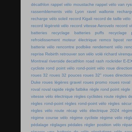
décathlon
rappel vélo moustache
rappel vélo van rys
rassemblements vélo Lyon
ravel wallonie
rechar
recharge vélo soleil
record Kigali
record de taille vélo
record légèreté vélo
record vitesse Aerovelo
record v
batteries
recyclage batteries puffs
recyclage p
refroidissement moteur électrique
remco bpost
re
batterie vélo
rencontre podbike
rendement vélo
ren
reprise Rebirth
retrouver son vélo volé
richard virenq
Montreal
riverside decathlon
road rash
rockrider E-E
cycliste
rond point vélo
rond-point vélo
roue directio
roues 32
roues 32 pouces
roues 32"
roues direction
Duke
roues légères gravel
roues promo
roues roval
roval
roval rapide
règle fatbike
règle rond point
règle
vitesse vélo électrique
règles cyclistes route
règles de
règles rond-point
règles rond-point vélo
règles sécuri
règles vélo route
récap vélo électrique 2024
régi
régime course vélo
régime cycliste
régime vélo
régl
pédalage
réglages pédales
régler position vélo
répa
réparer une batterie de vélo
résolutions vélo
sac