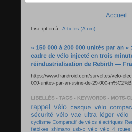
Accueil
Inscription à :
Articles (Atom)
« 150 000 à 200 000 unités par an » 
cadre de vélo injecté en trois minut
réindustrialisation de Rebirth — Fr
https://www.frandroid.com/survoltes/velo-ele
000-unites-par-an-usine-de-29-000-m%C2%B2-e
LIBELLÉS - TAGS - KEYWORDS - MOTS-C
rappel vélo
casque vélo
compara
sécurité vélo
vae ultra léger
vélo 
cyclisme
Comparatif de vélos électriques
Re
fatbikes
shimano
usb-c vélo
vélo 4 roues