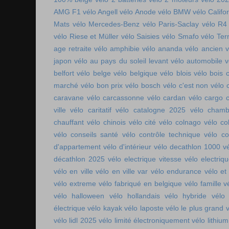
AMG F1
vélo Angell
vélo Anode
vélo BMW
vélo Califo
Mats
vélo Mercedes-Benz
vélo Paris-Saclay
vélo R4
vélo Riese et Müller
vélo Saisies
vélo Smafo
vélo Ter
age retraite
vélo amphibie
vélo ananda
vélo ancien
v
japon
vélo au pays du soleil levant
vélo automobile
v
belfort
vélo belge
vélo belgique
vélo blois
vélo bois 
marché
vélo bon prix
vélo bosch
vélo c'est non
vélo 
caravane
vélo carcassonne
vélo cardan
vélo cargo 
ville
vélo caritatif
vélo catalogne 2025
vélo chamb
chauffant
vélo chinois
vélo cité
vélo colnago
vélo co
vélo conseils santé
vélo contrôle technique
vélo co
d'appartement
vélo d'intérieur
vélo decathlon 1000
v
décathlon 2025
vélo electrique vitesse
vélo electri
vélo en ville
vélo en ville var
vélo endurance
vélo et
vélo extreme
vélo fabriqué en belgique
vélo famille
v
vélo halloween
vélo hollandais
vélo hybride
vélo 
électrique
vélo kayak
vélo laposte
vélo le plus grand
v
vélo lidl 2025
vélo limité électroniquement
vélo lithium