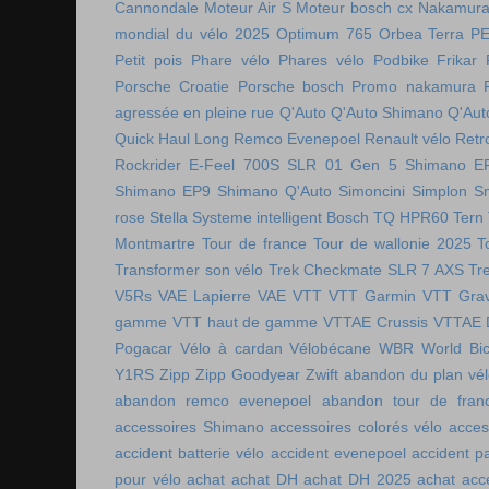
Cannondale
Moteur Air S
Moteur bosch cx
Nakamura 
mondial du vélo 2025
Optimum 765
Orbea Terra
P
Petit pois
Phare vélo
Phares vélo
Podbike Frikar
Porsche Croatie
Porsche bosch
Promo nakamura
agressée en pleine rue
Q'Auto
Q'Auto Shimano
Q'Aut
Quick Haul Long
Remco Evenepoel
Renault vélo
Retr
Rockrider E-Feel 700S
SLR 01 Gen 5
Shimano E
Shimano EP9
Shimano Q'Auto
Simoncini
Simplon
S
rose
Stella
Systeme intelligent Bosch
TQ HPR60
Tern
Montmartre
Tour de france
Tour de wallonie 2025
T
Transformer son vélo
Trek Checkmate SLR 7 AXS
Tr
V5Rs
VAE Lapierre
VAE VTT
VTT Garmin
VTT Grav
gamme
VTT haut de gamme
VTTAE Crussis
VTTAE 
Pogacar
Vélo à cardan
Vélobécane
WBR
World Bic
Y1RS
Zipp
Zipp Goodyear
Zwift
abandon du plan vél
abandon remco evenepoel
abandon tour de fran
accessoires Shimano
accessoires colorés vélo
acces
accident batterie vélo
accident evenepoel
accident pa
pour vélo
achat
achat DH
achat DH 2025
achat acc