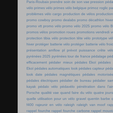
Paris-Roubaix
prendre soin de son vae
pression péda
vélo
primes vélo
primes vélo belgique
primoz roglic p
problèmes vélo cargo
production de vélos
production
promo cowboy
promo dealabs
promo décathlon hive
promo vtt
promo vélo
promo vélo 2025
promo vélo B
promos vélos
promotion roues
promotions vendredi v
protection tibia vélo
protection tête vélo
prototype vé
hiver
protéger batterie vélo
protéger batterie vélo froi
présentation amflow pl
prévot
puissance crête vél
pyrénées 2025
pyrénées tour de france
pédalage
péd
efficacement
pédaler mieux
pédales Ekoï
pédales 
Ekoï
pédales automatiques look
pédales capteur
péda
look date
pédales magnétiques
pédales motorisé
pédales électriques
pédalier de bureau
pédalier sa
kayak
pédalo vélo
pédavélo
pénétration dans l'air
Porsche
qualité vae
quand faire du vélo
quatre jour
quelle utilisation pour un vélo gravel
quentin barbe
f400
rajeunir en vélo
raleigh
raleigh van moof
rap
rappel fourche
rappel fourche carbone
rappel moust