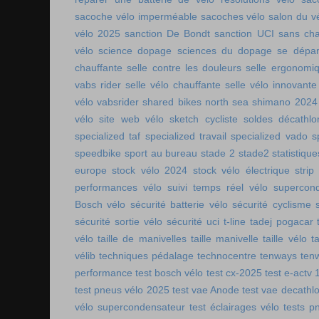
sacoche vélo imperméable
sacoches vélo
salon du v
vélo 2025
sanction De Bondt
sanction UCI
sans ch
vélo
science dopage
sciences du dopage
se dépa
chauffante
selle contre les douleurs
selle ergonomi
vabs rider
selle vélo chauffante
selle vélo innovante
vélo vabsrider
shared bikes north sea
shimano 2024
vélo
site web vélo
sketch cycliste
soldes décathlo
specialized taf
specialized travail
specialized vado
s
speedbike
sport au bureau
stade 2
stade2
statistiqu
europe
stock vélo 2024
stock vélo électrique
strip
performances vélo
suivi temps réel vélo
supercon
Bosch vélo
sécurité batterie vélo
sécurité cyclisme
sécurité sortie vélo
sécurité uci
t-line
tadej pogacar
vélo
taille de manivelles
taille manivelle
taille vélo
t
vélib
techniques pédalage
technocentre
tenways
ten
performance
test bosch vélo
test cx-2025
test e-actv 
test pneus vélo 2025
test vae Anode
test vae decathl
vélo supercondensateur
test éclairages vélo
tests p