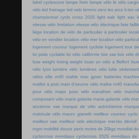
label cyclescore
lampe frein
lampe vélo
le vélo cargo
vélo
led freinage
led velo
lemmo zero
les arcs
li-ion v
championnat cyclo cross 2025
light eab
light eac
l
vitesse vélo
limitation vitesse vélo électrique
liste faill
liège
location de vélo de particulier à particulier
locat
vélo en vendée
location vélo mer
location vélo particul
logement coureur
logement cycliste
logement tour de
loi piste cyclable
loi vélo californie
lois vae
lois vélo é
lose weight
losing weight
louer un vélo à Belfort
lou
vélo lyon
lumière vélo
lumières vélo
lutte sédentari
vélos ville
m40 mahle
mac gyver batteries
machin
maillot à pois
main d'oeuvre vélo
malhe m40
manufac
pour vélo
maps pour vélo
marathon vélo
marché
composant vélo
marie galante
marie-galante vélo
mar
ancienne vae
marque de vélo autrichienne
marque
matricule vélo
mauro gianetti
meilleur coureur cycl
meilleur vae
meilleur velo electrique
merckx décisif
mgm
mobilité douce paris
moins de 20kgs
mondial du
cyclocross
mondiaux cyclocross 2025
mondiaux de 