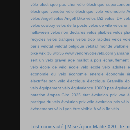
vélo électrique pas cher
vélo électrique superconde
électrique vendée
vélo électrique volé
vélomobile Ac
vélos Angell
vélos Angell Bike
vélos Di2
vélos IDF
vél
vélos cowboy
vélos de la poste
vélos de ville
vélos en
halloween
vélos non déclarés
vélos pliables
vélos pli
recyclés
vélos trafiqués
vélos trop rapides
vélos vol
paris
vélotaf
vélotaf belgique
vélotaf monde
wallonie
bike
wrx 36
wrx36
www.vendrevotrevelo.com
yamaha 
sert un vélo gravel
âge maillot à pois
échauffement
vélo
école de vélo
école vélo
école vélo adultes
é
économie du vélo
économie énergie
économie én
électrifier son vélo
électrique
électrique Granville
ép
vélo
équipement vélo
équivalence 10000 pas
équival
natation
étapes Giro 2025
état
évolution prix vae
é
pratique du vélo
évolution prix vélo
évolution prix vélo
évènements vélo Lyon
être visible à vélo
île vélo
Test nouveauté | Mise à jour Mahle X20 : le 