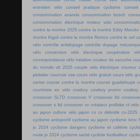
entretien vélo
conseil pratique cyclisme
conseil
consommation ananda
consommation bosch
conso
consommation électrique moteur vélo
consommatio
contre la montre 2025
contre la montre Eddy Merckx
montre Kigali
contre la montre Remco
contre le vol
co
vélo
contrôle antidopage
contrôle dopage mécaniqu
vélo
conversion vélo électrique
coopérative vél
correspondance vélo natation
couleur de sacoche
cou
du monde vtt 2025
couple vélo électrique
coureur a
pédalier
courroie vae
cours vélo gratuit
cours vélo gra
cerise
course contre la montre
course guadeloupe
c
courtoisie en vélo
cowboy
cowboy promo
cowboy 
crossover SLTD
crossover V
crossover ltd
crossove
crossover s ltd
crossover xv
créateur podbike
ct vélo
au japon
culture vélo japon
cx
cx débridé
cx-2025
cyclisme antisportif
cyclisme au japon
cyclisme bmx f
jo 2024
cyclisme dangers
cyclisme et caféine
cycl
route jo 2024
cyclisme santé
cycliste footballeur
cyclis