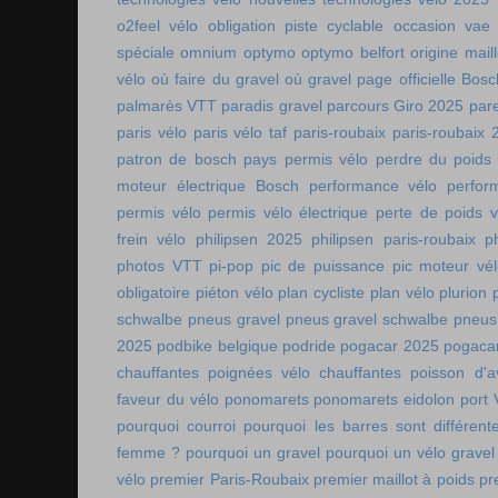
o2feel vélo
obligation piste cyclable
occasion vae
spéciale
omnium
optymo
optymo belfort
origine mail
vélo
où faire du gravel
où gravel
page officielle Bos
palmarès VTT
paradis gravel
parcours Giro 2025
pare
paris vélo
paris vélo taf
paris-roubaix
paris-roubaix 
patron de bosch
pays permis vélo
perdre du poids
moteur électrique Bosch
performance vélo
perfor
permis vélo
permis vélo électrique
perte de poids v
frein vélo
philipsen 2025
philipsen paris-roubaix
p
photos VTT
pi-pop
pic de puissance
pic moteur vé
obligatoire
piéton vélo
plan cycliste
plan vélo
plurion
schwalbe
pneus gravel
pneus gravel schwalbe
pneus
2025
podbike belgique
podride
pogacar 2025
pogaca
chauffantes
poignées vélo chauffantes
poisson d'av
faveur du vélo
ponomarets
ponomarets eidolon
port
pourquoi courroi
pourquoi les barres sont différe
femme ?
pourquoi un gravel
pourquoi un vélo gravel
vélo
premier Paris-Roubaix
premier maillot à poids
pr