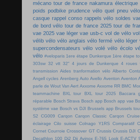
mécano tour de france
nakamura électrique
poids
podbike
prudence vélo
quel pneu vél
casque
rappel conso
rappels vélo
soldes va
de bord vélo
tour de france 2025
tour de fr
vae 2025
vae léger
vae usb-c
vol de vélo
vol
vélib
vélo
vélo anglais
vélo fermé
vélo léger
supercondensateurs
vélo volé
vélo écolo
vé
vélo
#veloparis
1ere étape Dunkerque
1ère étape t
303sw
32 vtt
32"
4 jours de Dunkerque
4 roues 
transmission
Aides tranformation vélo
Alberto Cont
Angell cycles
Arenberg
Auto
Avello
Aventon
Aventon 
parle de Wout Van Aert
Axxome
Axxome RR
BMC Mon
teammachine
BXL tour
BXL tour 2025
Baccara g
réparable
Bosch Strava
Bosch app
Bosch app vae
Bo
système vae
Bosch vs DJI
Brussels app
Brussels tou
S2
CG009
Carqon
Carqon Classic
Carqon Cruise
éclairage
Cilo suisse
Colnago Y1RS
Comparatif
C
Cornet
Courroie
Crossover GT
Crussis
Crussis DJI
C
Decathlon 100
Di2
Dji Avinox
E-765 Look
E-ACTV 