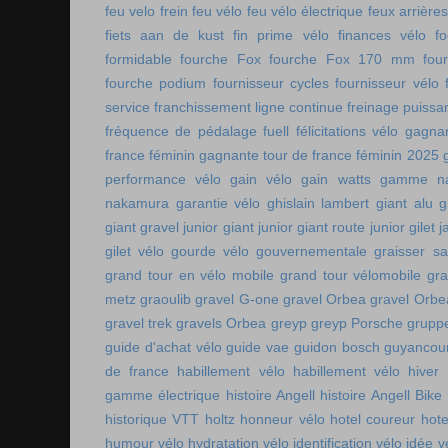
feu velo frein
feu vélo
feu vélo électrique
feux arrières
fiets aan de kust
fin prime vélo
finances vélo
fo
formidable
fourche Fox
fourche Fox 170 mm
fou
fourche podium
fournisseur cycles
fournisseur vélo
service
franchissement ligne continue
freinage puissa
fréquence de pédalage
fuell
félicitations vélo
gagnan
france féminin
gagnante tour de france féminin 2025
performance vélo
gain vélo
gain watts
gamme n
nakamura
garantie vélo
ghislain lambert
giant alu
g
giant gravel junior
giant junior
giant route junior
gilet 
gilet vélo
gourde vélo
gouvernementale
graisser s
grand tour en vélo mobile
grand tour vélomobile
gra
metz
graoulib
gravel G-one
gravel Orbea
gravel Orbe
gravel trek
gravels Orbea
greyp
greyp Porsche
gruppe
guide d'achat vélo
guide vae
guidon bosch
guyancou
de france
habillement vélo
habillement vélo hiver
gamme électrique
histoire Angell
histoire Angell Bike
historique VTT
holtz
honneur vélo
hotel coureur
hot
humour vélo
hydratation vélo
identification vélo
idée v