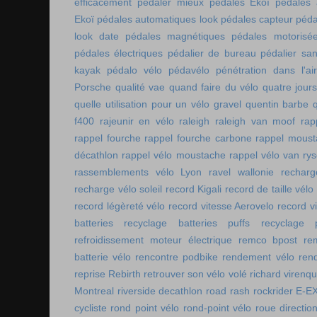
efficacement
pédaler mieux
pédales Ekoï
pédales 
Ekoï
pédales automatiques look
pédales capteur
péda
look date
pédales magnétiques
pédales motorisé
pédales électriques
pédalier de bureau
pédalier sa
kayak
pédalo vélo
pédavélo
pénétration dans l'air
Porsche
qualité vae
quand faire du vélo
quatre jour
quelle utilisation pour un vélo gravel
quentin barbe
f400
rajeunir en vélo
raleigh
raleigh van moof
rap
rappel fourche
rappel fourche carbone
rappel moust
décathlon
rappel vélo moustache
rappel vélo van rys
rassemblements vélo Lyon
ravel wallonie
rechar
recharge vélo soleil
record Kigali
record de taille vélo
record légèreté vélo
record vitesse Aerovelo
record v
batteries
recyclage batteries puffs
recyclage p
refroidissement moteur électrique
remco bpost
re
batterie vélo
rencontre podbike
rendement vélo
ren
reprise Rebirth
retrouver son vélo volé
richard virenq
Montreal
riverside decathlon
road rash
rockrider E-E
cycliste
rond point vélo
rond-point vélo
roue directio