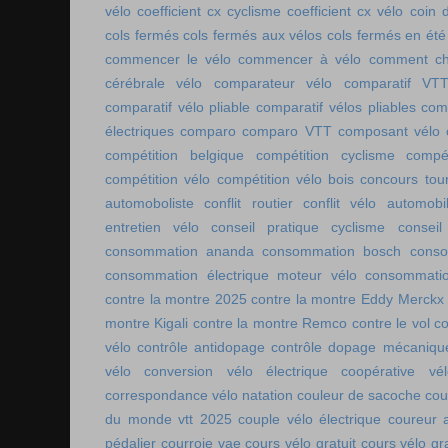
vélo
coefficient cx cyclisme
coefficient cx vélo
coin 
cols fermés
cols fermés aux vélos
cols fermés en été
commencer le vélo
commencer à vélo
comment cho
cérébrale vélo
comparateur vélo
comparatif VT
comparatif vélo pliable
comparatif vélos pliables
comp
électriques
comparo
comparo VTT
composant vélo
compétition belgique
compétition cyclisme
compé
compétition vélo
compétition vélo bois
concours tou
automoboliste
conflit routier
conflit vélo automobi
entretien vélo
conseil pratique cyclisme
conseil
consommation ananda
consommation bosch
conso
consommation électrique moteur vélo
consommatio
contre la montre 2025
contre la montre Eddy Merckx
montre Kigali
contre la montre Remco
contre le vol
co
vélo
contrôle antidopage
contrôle dopage mécaniqu
vélo
conversion vélo électrique
coopérative vél
correspondance vélo natation
couleur de sacoche
cou
du monde vtt 2025
couple vélo électrique
coureur a
pédalier
courroie vae
cours vélo gratuit
cours vélo gra