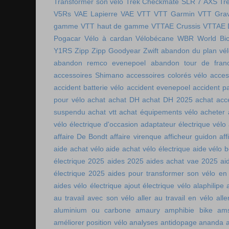
Transformer son vélo
Trek Checkmate SLR 7 AXS
Tr
V5Rs
VAE Lapierre
VAE VTT
VTT Garmin
VTT Grav
gamme
VTT haut de gamme
VTTAE Crussis
VTTAE 
Pogacar
Vélo à cardan
Vélobécane
WBR
World Bic
Y1RS
Zipp
Zipp Goodyear
Zwift
abandon du plan vél
abandon remco evenepoel
abandon tour de fran
accessoires Shimano
accessoires colorés vélo
acces
accident batterie vélo
accident evenepoel
accident pa
pour vélo
achat
achat DH
achat DH 2025
achat acc
suspendu
achat vtt
achat équipements vélo
acheter
vélo électrique d'occasion
adaptateur électrique vélo
affaire De Bondt
affaire virenque
afficheur guidon
aff
aide achat vélo
aide achat vélo électrique
aide vélo b
électrique 2025
aides 2025
aides achat vae 2025
ai
électrique 2025
aides pour transformer son vélo en 
aides vélo électrique
ajout électrique vélo
alaphilipe
au travail avec son vélo
aller au travail en vélo
alle
aluminium ou carbone
amaury
amphibie bike
ams
améliorer position vélo
analyses antidopage
ananda