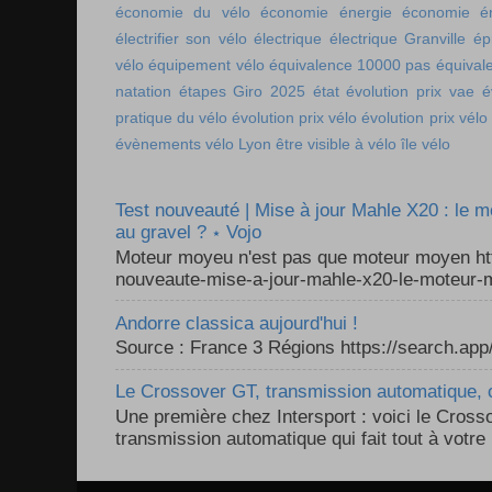
économie du vélo
économie énergie
économie én
électrifier son vélo
électrique
électrique Granville
ép
vélo
équipement vélo
équivalence 10000 pas
équival
natation
étapes Giro 2025
état
évolution prix vae
é
pratique du vélo
évolution prix vélo
évolution prix vélo
évènements vélo Lyon
être visible à vélo
île vélo
Test nouveauté | Mise à jour Mahle X20 : le 
au gravel ? ⋆ Vojo
Moteur moyeu n'est pas que moteur moyen ht
nouveaute-mise-a-jour-mahle-x20-le-moteur-m
Andorre classica aujourd'hui !
Source : France 3 Régions https://search.a
Le Crossover GT, transmission automatique, c
Une première chez Intersport : voici le Cross
transmission automatique qui fait tout à votre 