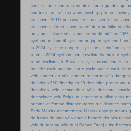
cerise
course contre la montre
course guadeloupe
c
courtoisie en vélo
cowboy
cowboy promo
cowboy 
crossover SLTD
crossover V
crossover ltd
crossove
crossover s ltd
crossover xv
créateur podbike
ct vélo
au japon
culture vélo japon
cx
cx débridé
cx-2025
cyclisme antisportif
cyclisme au japon
cyclisme bmx f
jo 2024
cyclisme dangers
cyclisme et caféine
cycl
route jo 2024
cyclisme santé
cycliste footballeur
cyclis
route
cyclistes à Bruxelles
cyclo cross coupe du
moselle
cyclotourisme sarre
cyclotouriste wallonie
c
vélo
danger en vélo
danger recharge vélo
dangers
decathlon 520 électriques 29
decathlon promo vae
d
decathlon vélo
descendeur vélo
descente escalie
destockage velo Belgique
deutsche qualitat
deux mé
homme et femme
distance parcourue
distance parco
Eddy Merckx
documentaire Merckx
dopage mauro gi
de france
douane vélo
double batterie
doubler un cyc
vélo
du foot au vélo
duel Remco Tadej
duke baccara