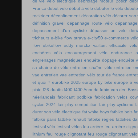
de vie vélo électrique
débridage moteur Bosch
débr
France
début vélo
début à vélo
débuter le vélo
débute
rockrider
déconfinement
décoration vélo
décorer son 
définition gravel
dépannage route vélo
dépannage 
dépassement d'un cycliste
dépasser un vélo
déri
tricheurs
e-bike flow strava
e-city50
e-commerce vél
flow
ebikeflow
eddy merckx vaillant
efficacité vélo
enchères vélo
encouragement vélo
endurance on
engrenages magnétiques
enquête dopage
enquête v
sa chaîne de vélo
entretien chaîne vélo
entretien e
vae
entretien vae
entretien vélo tour de france
entret
et quoi ?
eurobike 2025
europe by bike
europe à vé
piste
f26 duotts
f400
f400 Ananda
fabio van den Bos
néerlandais
fabricant podbike
fabrication vélos co
cycles 2024
fair play compétition
fair play cyclisme
f
durer son vélo électrique
fat white boys
fatbike bois
fa
fatbike paris
fatbike renault
fatbike règles
fatbikes d
festival vélo
festival vélos
feu arrière
feu arrière cligno
lithium
feu rouge clignotant
feu rouge clignotant vélo