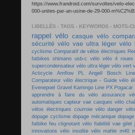
https://www.frandroid.com/survoltes/velo-ele
000-unites-par-an-usine-de-29-000-m%C2%B2-e
LIBELLÉS - TAGS - KEYWORDS - MOTS-C
rappel vélo
casque vélo
compara
sécurité vélo
vae ultra léger
vélo 
cyclisme
Comparatif de vélos électriques
Re
fatbikes
shimano
usb-c vélo
vélo 4 roues
supercondensateur
vélo ultra léger
vélo vert
Acticycle
Amflow PL
Angell
Bosch Lin
Comparateur vélo électrique - Guide vélo él
Evenepoel
Gravel
Kamingo
Line PX
Pogacar
apprendre à faire du vélo
assurance vé
automatiques
capteur vae
casques vélo
cha
vélos électriques
courroie vélo
danger vélo
dopage cyclisme
dopage mécanique
dopage
fatbike
feu clignotant vélo
fiabilité vae
gilet
innovations vélo
insolite vélo
mahle m40
m