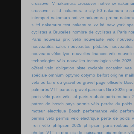
crossover V
nakamura crossover native xv
nakamur
crossover s ltd
nakamura e-city 50
nakamura e-s
intersport
nakamura nati ve
nakamura promo
nakamu
s ltd
nakamura test
nakamura xv ltd
new york spee
cyclistes à Bruxelles
nombre de cyclistes à Paris
no
Paris
nouveau prix vélib
nouveauté vélo
nouveau
nouveautés cales
nouveautés pédales
nouveautés
nouveaux vélos lyon
nouvelles finances vélo
nouvelle
technologies vélo
nouvelles technologies vélo 2025
o2feel vélo
obligation piste cyclable
occasion vae
spéciale
omnium
optymo
optymo belfort
origine mail
vélo
où faire du gravel
où gravel
page officielle Bos
palmarès VTT
paradis gravel
parcours Giro 2025
pare
paris vélo
paris vélo taf
paris-roubaix
paris-roubaix 
patron de bosch
pays permis vélo
perdre du poids
moteur électrique Bosch
performance vélo
perfor
permis vélo
permis vélo électrique
perte de poids v
frein vélo
philipsen 2025
philipsen paris-roubaix
p
photos VTT
pi-pop
pic de puissance
pic moteur vé