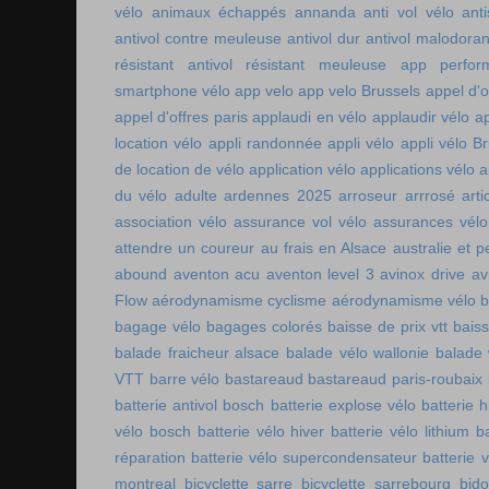
vélo
animaux échappés
annanda
anti vol vélo
ant
antivol contre meuleuse
antivol dur
antivol malodoran
résistant
antivol résistant meuleuse
app perfor
smartphone vélo
app velo
app velo Brussels
appel d'o
appel d'offres paris
applaudi en vélo
applaudir vélo
ap
location vélo
appli randonnée
appli vélo
appli vélo Br
de location de vélo
application vélo
applications vélo
a
du vélo adulte
ardennes 2025
arroseur arrrosé
art
association vélo
assurance vol vélo
assurances vélo
attendre un coureur
au frais en Alsace
australie et p
abound
aventon acu
aventon level 3
avinox drive
av
Flow
aérodynamisme cyclisme
aérodynamisme vélo
bagage vélo
bagages colorés
baisse de prix vtt
baiss
balade fraicheur alsace
balade vélo wallonie
balade 
VTT
barre vélo
bastareaud
bastareaud paris-roubaix
batterie antivol bosch
batterie explose vélo
batterie h
vélo bosch
batterie vélo hiver
batterie vélo lithium
b
réparation
batterie vélo supercondensateur
batterie 
montreal
bicyclette sarre
bicyclette sarrebourg
bid