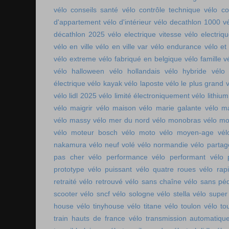
vélo conseils santé
vélo contrôle technique
vélo co
d'appartement
vélo d'intérieur
vélo decathlon 1000
v
décathlon 2025
vélo electrique vitesse
vélo electri
vélo en ville
vélo en ville var
vélo endurance
vélo et
vélo extreme
vélo fabriqué en belgique
vélo famille
v
vélo halloween
vélo hollandais
vélo hybride
vélo 
électrique
vélo kayak
vélo laposte
vélo le plus grand
v
vélo lidl 2025
vélo limité électroniquement
vélo lithium
vélo maigrir
vélo maison
vélo marie galante
vélo ma
vélo massy
vélo mer du nord
vélo monobras
vélo m
vélo moteur bosch
vélo moto
vélo moyen-age
vél
nakamura
vélo neuf volé
vélo normandie
vélo parta
pas cher
vélo performance
vélo performant
vélo 
prototype
vélo puissant
vélo quatre roues
vélo rap
retraité
vélo retrouvé
vélo sans chaîne
vélo sans pé
scooter
vélo sncf
vélo sologne
vélo stella
vélo super
house
vélo tinyhouse
vélo titane
vélo toulon
vélo to
train hauts de france
vélo transmission automatiqu