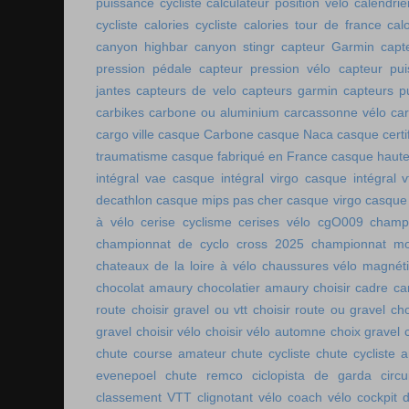
puissance cycliste
calculateur position vélo
calendri
cycliste
calories cycliste
calories tour de france
cal
canyon highbar
canyon stingr
capteur Garmin
capt
pression pédale
capteur pression vélo
capteur pu
jantes
capteurs de velo
capteurs garmin
capteurs p
carbikes
carbone ou aluminium
carcassonne vélo
car
cargo ville
casque Carbone
casque Naca
casque certi
traumatisme
casque fabriqué en France
casque haute
intégral vae
casque intégral virgo
casque intégral v
decathlon
casque mips pas cher
casque virgo
casque 
à vélo
cerise cyclisme
cerises vélo
cgO009
champ
championnat de cyclo cross 2025
championnat mo
chateaux de la loire à vélo
chaussures vélo magnét
chocolat amaury
chocolatier amaury
choisir cadre c
route
choisir gravel ou vtt
choisir route ou gravel
cho
gravel
choisir vélo
choisir vélo automne
choix gravel
chute course amateur
chute cycliste
chute cycliste 
evenepoel
chute remco
ciclopista de garda
circ
classement VTT
clignotant vélo
coach vélo
cockpit 