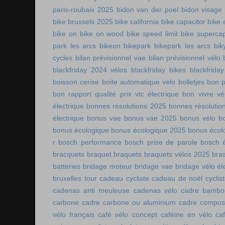
paris-roubaix 2025
bidon van der poel
bidon visage
bike brussels 2025
bike california
bike capacitor
bike 
bike on
bike on wood
bike speed limit
bike supercap
park les arcs
bikeon
bikepark
bikepark les arcs
bik
cycles
bilan prévisionnel vae
bilan prévisionnel vélo
blackfriday 2024 vélos
blackfriday bikes
blackfriday
boisson cerise
boite automatique velo
bolletjes
bon p
bon rapport qualité prix vtc électrique
bon vivre vé
électrique
bonnes résolutions 2025
bonnes résolutio
électrique
bonus vae
bonus vae 2025
bonus vélo
b
bonus écologique
bonus écologique 2025
bonus écol
r
bosch performance
bosch prise de parole
bosch é
bracquets
braquet
braquets
braquets vélos 2025
bra
batteries
bridage moteur
bridage vae
bridage vélo él
bruxelles tour
cadeau cycliste
cadeau de noël cyclis
cadenas anti meuleuse
cadenas vélo
cadre bambo
carbone
cadre carbone ou aluminium
cadre compos
vélo français
café vélo concept
caféine en vélo
ca