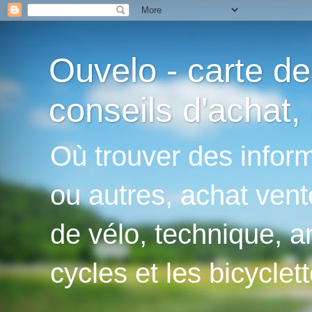
Ouvelo - carte de
conseils d'achat, 
Où trouver des inform
ou autres, achat vent
de vélo, technique, an
cycles et les bicyclett