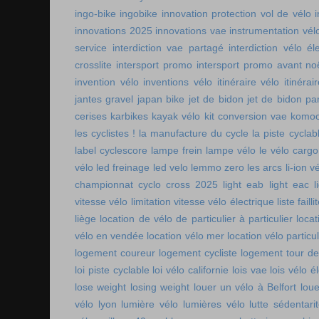
ingo-bike
ingobike
innovation protection vol de vélo
innovations 2025
innovations vae
instrumentation vél
service
interdiction vae partagé
interdiction vélo é
crosslite
intersport promo
intersport promo avant no
invention vélo
inventions vélo
itinéraire vélo
itinérai
jantes gravel
japan bike
jet de bidon
jet de bidon pa
cerises
karbikes
kayak vélo
kit conversion vae
komoo
les cyclistes !
la manufacture du cycle
la piste cycla
label cyclescore
lampe frein
lampe vélo
le vélo cargo
vélo
led freinage
led velo
lemmo zero
les arcs
li-ion v
championnat cyclo cross 2025
light eab
light eac
l
vitesse vélo
limitation vitesse vélo électrique
liste faill
liège
location de vélo de particulier à particulier
locat
vélo en vendée
location vélo mer
location vélo particul
logement coureur
logement cycliste
logement tour de
loi piste cyclable
loi vélo californie
lois vae
lois vélo é
lose weight
losing weight
louer un vélo à Belfort
lou
vélo lyon
lumière vélo
lumières vélo
lutte sédentari