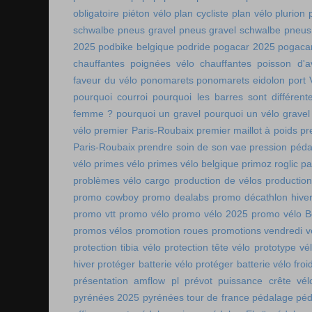
obligatoire
piéton vélo
plan cycliste
plan vélo
plurion
schwalbe
pneus gravel
pneus gravel schwalbe
pneus
2025
podbike belgique
podride
pogacar 2025
pogaca
chauffantes
poignées vélo chauffantes
poisson d'av
faveur du vélo
ponomarets
ponomarets eidolon
port
pourquoi courroi
pourquoi les barres sont différe
femme ?
pourquoi un gravel
pourquoi un vélo gravel
vélo
premier Paris-Roubaix
premier maillot à poids
pr
Paris-Roubaix
prendre soin de son vae
pression péda
vélo
primes vélo
primes vélo belgique
primoz roglic p
problèmes vélo cargo
production de vélos
production
promo cowboy
promo dealabs
promo décathlon hive
promo vtt
promo vélo
promo vélo 2025
promo vélo B
promos vélos
promotion roues
promotions vendredi v
protection tibia vélo
protection tête vélo
prototype vé
hiver
protéger batterie vélo
protéger batterie vélo froi
présentation amflow pl
prévot
puissance crête vél
pyrénées 2025
pyrénées tour de france
pédalage
péd