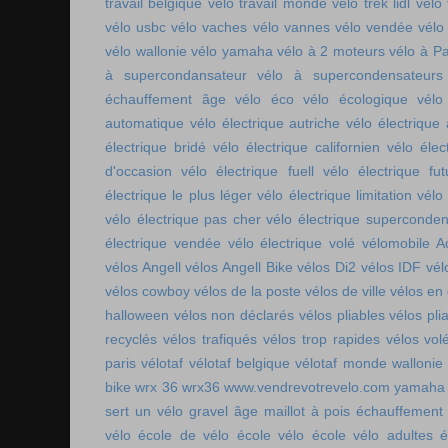
travail belgique
vélo travail monde
vélo trek lidl
vélo 
vélo usbc
vélo vaches
vélo vannes
vélo vendée
vélo
vélo wallonie
vélo yamaha
vélo à 2 moteurs
vélo à Pa
à supercondansateur
vélo à supercondensateurs
échauffement âge
vélo éco
vélo écologique
vélo
automatique
vélo électrique autriche
vélo électrique 
électrique bridé
vélo électrique californien
vélo élec
d'occasion
vélo électrique fuell
vélo électrique fut
électrique le plus léger
vélo électrique limitation
vélo 
vélo électrique pas cher
vélo électrique superconde
électrique vendée
vélo électrique volé
vélomobile Ac
vélos Angell
vélos Angell Bike
vélos Di2
vélos IDF
vél
vélos cowboy
vélos de la poste
vélos de ville
vélos en
halloween
vélos non déclarés
vélos pliables
vélos pli
recyclés
vélos trafiqués
vélos trop rapides
vélos vol
paris
vélotaf
vélotaf belgique
vélotaf monde
wallonie
bike
wrx 36
wrx36
www.vendrevotrevelo.com
yamaha 
sert un vélo gravel
âge maillot à pois
échauffement
vélo
école de vélo
école vélo
école vélo adultes
é