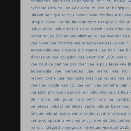
trottinettes interdites
témoignage tour de france
u
cyclisme
ultra trail en vélo
ultra vtt
ultra vtt belgique
ultravtt belgique
unicy
upway
upway fondateur
upway
urtopia titane
urtopia titanium zero
usage du vélo a
usb-c Apler
usb-c bosch
usbc bosch
vabs rider
va
moteurs
vae 200nm
vae Allemagne
vae Aventon
vae
vae Nova
vae Porsche
vae ananda
vae assurance inc
automobile
vae blocage à distance
vae bois
vae br
d'occasion vae occasion
vae decathlon 1000
vae dji
vae haut de gamme pas cher
vae le plus léger
vae li
automobile
vae mercedes
vae merco
vae nio
reconditionné
vae reconditionnés
vae record
vae sé
vae très rapide
vae vtc
vae yam
vae yamaha
vala
variation prix vae
variation prix vélo
velo
velo 10kgs
de france
velo japon
velo onfly
velo ter
velobe
bénéfices
velotaf bénéfices santé
velotaf bénéfices
fatigue
velotaf risque santé
velotaf rythme
vendeur c
vente composants vélo
vente cycle
vente vélo
ventes
paris
vindegard
vingegaard
virenque
virenque 2025