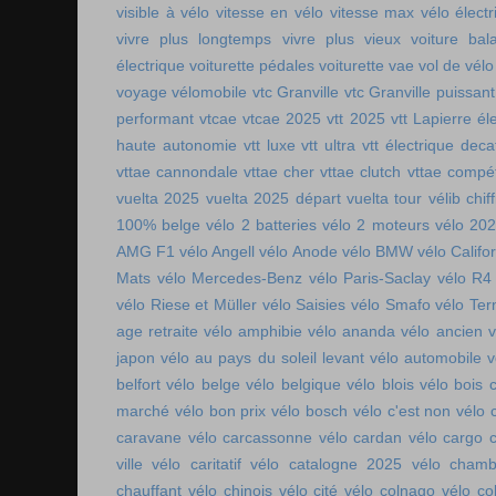
visible à vélo
vitesse en vélo
vitesse max vélo électr
vivre plus longtemps
vivre plus vieux
voiture bala
électrique
voiturette pédales
voiturette vae
vol de vélo
voyage vélomobile
vtc Granville
vtc Granville puissant
performant
vtcae
vtcae 2025
vtt 2025
vtt Lapierre él
haute autonomie
vtt luxe
vtt ultra
vtt électrique deca
vttae cannondale
vttae cher
vttae clutch
vttae compét
vuelta 2025
vuelta 2025 départ
vuelta tour
vélib chif
100% belge
vélo 2 batteries
vélo 2 moteurs
vélo 20
AMG F1
vélo Angell
vélo Anode
vélo BMW
vélo Califo
Mats
vélo Mercedes-Benz
vélo Paris-Saclay
vélo R4
vélo Riese et Müller
vélo Saisies
vélo Smafo
vélo Ter
age retraite
vélo amphibie
vélo ananda
vélo ancien
v
japon
vélo au pays du soleil levant
vélo automobile
v
belfort
vélo belge
vélo belgique
vélo blois
vélo bois 
marché
vélo bon prix
vélo bosch
vélo c'est non
vélo 
caravane
vélo carcassonne
vélo cardan
vélo cargo 
ville
vélo caritatif
vélo catalogne 2025
vélo chamb
chauffant
vélo chinois
vélo cité
vélo colnago
vélo co