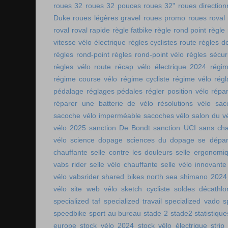
roues 32
roues 32 pouces
roues 32"
roues direction
Duke
roues légères gravel
roues promo
roues roval
roval
roval rapide
règle fatbike
règle rond point
règle
vitesse vélo électrique
règles cyclistes route
règles de
règles rond-point
règles rond-point vélo
règles sécuri
règles vélo route
récap vélo électrique 2024
régi
régime course vélo
régime cycliste
régime vélo
régl
pédalage
réglages pédales
régler position vélo
répa
réparer une batterie de vélo
résolutions vélo
sac
sacoche vélo imperméable
sacoches vélo
salon du v
vélo 2025
sanction De Bondt
sanction UCI
sans ch
vélo
science dopage
sciences du dopage
se dépa
chauffante
selle contre les douleurs
selle ergonomi
vabs rider
selle vélo chauffante
selle vélo innovante
vélo vabsrider
shared bikes north sea
shimano 2024
vélo
site web vélo
sketch cycliste
soldes décathlo
specialized taf
specialized travail
specialized vado
s
speedbike
sport au bureau
stade 2
stade2
statistiqu
europe
stock vélo 2024
stock vélo électrique
strip