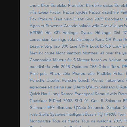
chute
Ekoï
Eurobike Francfort
Eurobike dates
Eurobi
ville
Eveia
Factor
Factor cycles
Factor dauphiné
Fie
Fox Podium
Frais vélo
Giant
Giro 2025
Goodyear 
Alpes et Provence
Grande balade vélo
Granville perf
HPR60
Hei CR
Heritage Cycles
Héritage Cixi
J
conversion
Kamingo vélo électrique
Kona CR
Kona H
Lezyne Strip pro 300
Line CX-R
Look E-765
Look E
Merckx chute
Mont Ventoux
Montreal all over the ye
Cannondale
Moteur Air S
Moteur bosch cx
Nakamura 
mondial du vélo 2025
Optimum 765
Orbea Terra
P
Petit pois
Phare vélo
Phares vélo
Podbike Frikar
Porsche Croatie
Porsche bosch
Promo nakamura
agressée en pleine rue
Q'Auto
Q'Auto Shimano
Q'Aut
Quick Haul Long
Remco Evenepoel
Renault vélo
Retr
Rockrider E-Feel 700S
SLR 01 Gen 5
Shimano E
Shimano EP9
Shimano Q'Auto
Simoncini
Simplon
S
rose
Stella
Systeme intelligent Bosch
TQ HPR60
Tern
Montmartre
Tour de france
Tour de wallonie 2025
T