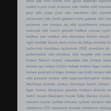
vélos ville
m40 mahle
mac gyver batteries
machin
maillot à pois
main d'oeuvre vélo
malhe m40
manufac
pour vélo
maps pour vélo
marathon vélo
marché
composant vélo
marie galante
marie-galante vélo
mar
ancienne vae
marque de vélo autrichienne
marque
matricule vélo
mauro gianetti
meilleur coureur cycl
meilleur vae
meilleur velo electrique
merckx décisif
mgm
mobilité douce paris
moins de 20kgs
mondial du
cyclocross
mondiaux cyclocross 2025
mondiaux de 
performance vélo
moniteur vélo
moselle vélo
mote
moteur Maxon
moteur adaptable vélo
moteur ana
central vae
moteur friction réduite
moteur léger
moteu
moteur puissant et léger
moteur vae bridé
moteur vél
vélo puissant
moteur vélo supercondensateur
moteu
électrique ananda
moteur électrique bosch
moteur 
léger
moteur électrique yamaha
moteurs Ananda
mo
clutch
musée Bastogne
musée Eddy Merckx
musée 
mécano course cycliste
mécano cycliste
mécano vél
nakamura LTD
nakamura ananda
nakamura centur