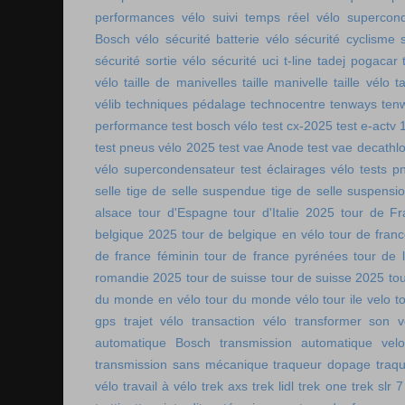
performances vélo
suivi temps réel vélo
supercon
Bosch vélo
sécurité batterie vélo
sécurité cyclisme
sécurité sortie vélo
sécurité uci
t-line
tadej pogacar
vélo
taille de manivelles
taille manivelle
taille vélo
t
vélib
techniques pédalage
technocentre
tenways
ten
performance
test bosch vélo
test cx-2025
test e-actv 
test pneus vélo 2025
test vae Anode
test vae decathl
vélo supercondensateur
test éclairages vélo
tests p
selle
tige de selle suspendue
tige de selle suspensi
alsace
tour d'Espagne
tour d'Italie 2025
tour de Fr
belgique 2025
tour de belgique en vélo
tour de france
de france féminin
tour de france pyrénées
tour de l
romandie 2025
tour de suisse
tour de suisse 2025
to
du monde en vélo
tour du monde vélo
tour ile velo
t
gps
trajet vélo
transaction vélo
transformer son v
automatique Bosch
transmission automatique vel
transmission sans mécanique
traqueur dopage
traq
vélo
travail à vélo
trek axs
trek lidl
trek one
trek slr 7