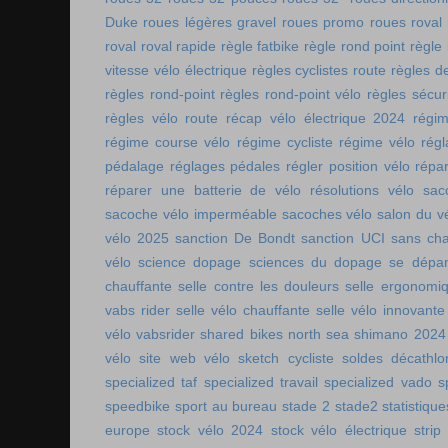
Duke
roues légères gravel
roues promo
roues roval
roval
roval rapide
règle fatbike
règle rond point
règle
vitesse vélo électrique
règles cyclistes route
règles de
règles rond-point
règles rond-point vélo
règles sécuri
règles vélo route
récap vélo électrique 2024
régi
régime course vélo
régime cycliste
régime vélo
régl
pédalage
réglages pédales
régler position vélo
répa
réparer une batterie de vélo
résolutions vélo
sac
sacoche vélo imperméable
sacoches vélo
salon du v
vélo 2025
sanction De Bondt
sanction UCI
sans ch
vélo
science dopage
sciences du dopage
se dépa
chauffante
selle contre les douleurs
selle ergonomi
vabs rider
selle vélo chauffante
selle vélo innovante
vélo vabsrider
shared bikes north sea
shimano 2024
vélo
site web vélo
sketch cycliste
soldes décathlo
specialized taf
specialized travail
specialized vado
s
speedbike
sport au bureau
stade 2
stade2
statistiqu
europe
stock vélo 2024
stock vélo électrique
strip