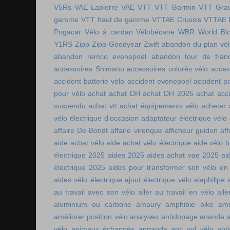
V5Rs
VAE Lapierre
VAE VTT
VTT Garmin
VTT Grav
gamme
VTT haut de gamme
VTTAE Crussis
VTTAE 
Pogacar
Vélo à cardan
Vélobécane
WBR
World Bic
Y1RS
Zipp
Zipp Goodyear
Zwift
abandon du plan vél
abandon remco evenepoel
abandon tour de fran
accessoires Shimano
accessoires colorés vélo
acces
accident batterie vélo
accident evenepoel
accident pa
pour vélo
achat
achat DH
achat DH 2025
achat acc
suspendu
achat vtt
achat équipements vélo
acheter
vélo électrique d'occasion
adaptateur électrique vélo
affaire De Bondt
affaire virenque
afficheur guidon
aff
aide achat vélo
aide achat vélo électrique
aide vélo b
électrique 2025
aides 2025
aides achat vae 2025
ai
électrique 2025
aides pour transformer son vélo en 
aides vélo électrique
ajout électrique vélo
alaphilipe
au travail avec son vélo
aller au travail en vélo
alle
aluminium ou carbone
amaury
amphibie bike
ams
améliorer position vélo
analyses antidopage
ananda
vélo
animaux échappés
annanda
anti vol vélo
ant