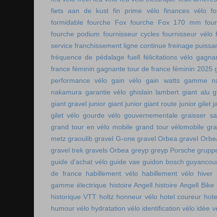
fiets aan de kust
fin prime vélo
finances vélo
fo
formidable
fourche Fox
fourche Fox 170 mm
fou
fourche podium
fournisseur cycles
fournisseur vélo
service
franchissement ligne continue
freinage puissa
fréquence de pédalage
fuell
félicitations vélo
gagnan
france féminin
gagnante tour de france féminin 2025
performance vélo
gain vélo
gain watts
gamme n
nakamura
garantie vélo
ghislain lambert
giant alu
g
giant gravel junior
giant junior
giant route junior
gilet 
gilet vélo
gourde vélo
gouvernementale
graisser s
grand tour en vélo mobile
grand tour vélomobile
gra
metz
graoulib
gravel G-one
gravel Orbea
gravel Orbe
gravel trek
gravels Orbea
greyp
greyp Porsche
gruppe
guide d'achat vélo
guide vae
guidon bosch
guyancou
de france
habillement vélo
habillement vélo hiver
gamme électrique
histoire Angell
histoire Angell Bike
historique VTT
holtz
honneur vélo
hotel coureur
hot
humour vélo
hydratation vélo
identification vélo
idée v