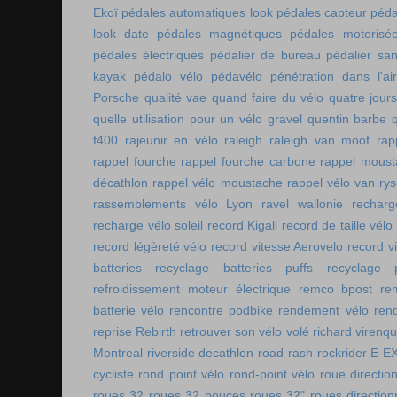
Ekoï
pédales automatiques look
pédales capteur
péda
look date
pédales magnétiques
pédales motorisé
pédales électriques
pédalier de bureau
pédalier sa
kayak
pédalo vélo
pédavélo
pénétration dans l'air
Porsche
qualité vae
quand faire du vélo
quatre jour
quelle utilisation pour un vélo gravel
quentin barbe
f400
rajeunir en vélo
raleigh
raleigh van moof
rap
rappel fourche
rappel fourche carbone
rappel moust
décathlon
rappel vélo moustache
rappel vélo van rys
rassemblements vélo Lyon
ravel wallonie
rechar
recharge vélo soleil
record Kigali
record de taille vélo
record légèreté vélo
record vitesse Aerovelo
record v
batteries
recyclage batteries puffs
recyclage p
refroidissement moteur électrique
remco bpost
re
batterie vélo
rencontre podbike
rendement vélo
ren
reprise Rebirth
retrouver son vélo volé
richard virenq
Montreal
riverside decathlon
road rash
rockrider E-E
cycliste
rond point vélo
rond-point vélo
roue directio
roues 32
roues 32 pouces
roues 32"
roues direction