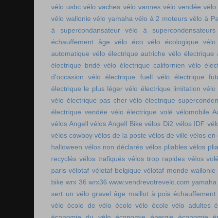
vélo usbc
vélo vaches
vélo vannes
vélo vendée
vélo
vélo wallonie
vélo yamaha
vélo à 2 moteurs
vélo à Pa
à supercondansateur
vélo à supercondensateurs
échauffement âge
vélo éco
vélo écologique
vélo
automatique
vélo électrique autriche
vélo électrique 
électrique bridé
vélo électrique californien
vélo élec
d'occasion
vélo électrique fuell
vélo électrique fut
électrique le plus léger
vélo électrique limitation
vélo 
vélo électrique pas cher
vélo électrique superconde
électrique vendée
vélo électrique volé
vélomobile Ac
vélos Angell
vélos Angell Bike
vélos Di2
vélos IDF
vél
vélos cowboy
vélos de la poste
vélos de ville
vélos en
halloween
vélos non déclarés
vélos pliables
vélos pli
recyclés
vélos trafiqués
vélos trop rapides
vélos vol
paris
vélotaf
vélotaf belgique
vélotaf monde
wallonie
bike
wrx 36
wrx36
www.vendrevotrevelo.com
yamaha 
sert un vélo gravel
âge maillot à pois
échauffement
vélo
école de vélo
école vélo
école vélo adultes
é
économie du vélo
économie énergie
économie én