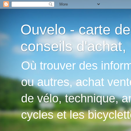
Ouvelo - carte de
conseils d'achat, 
Où trouver des inform
ou autres, achat vent
de vélo, technique, an
cycles et les bicyclett