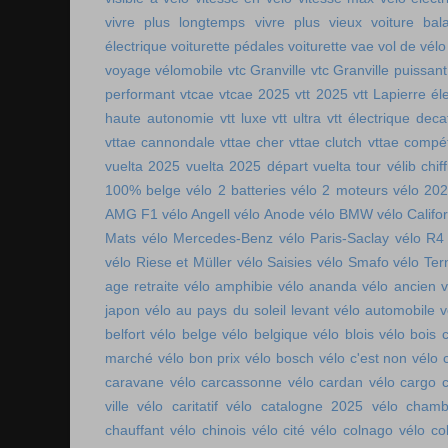
vivre plus longtemps
vivre plus vieux
voiture bala
électrique
voiturette pédales
voiturette vae
vol de vélo
voyage vélomobile
vtc Granville
vtc Granville puissant
performant
vtcae
vtcae 2025
vtt 2025
vtt Lapierre él
haute autonomie
vtt luxe
vtt ultra
vtt électrique deca
vttae cannondale
vttae cher
vttae clutch
vttae compét
vuelta 2025
vuelta 2025 départ
vuelta tour
vélib chif
100% belge
vélo 2 batteries
vélo 2 moteurs
vélo 20
AMG F1
vélo Angell
vélo Anode
vélo BMW
vélo Califo
Mats
vélo Mercedes-Benz
vélo Paris-Saclay
vélo R4
vélo Riese et Müller
vélo Saisies
vélo Smafo
vélo Ter
age retraite
vélo amphibie
vélo ananda
vélo ancien
v
japon
vélo au pays du soleil levant
vélo automobile
v
belfort
vélo belge
vélo belgique
vélo blois
vélo bois 
marché
vélo bon prix
vélo bosch
vélo c'est non
vélo 
caravane
vélo carcassonne
vélo cardan
vélo cargo 
ville
vélo caritatif
vélo catalogne 2025
vélo chamb
chauffant
vélo chinois
vélo cité
vélo colnago
vélo co