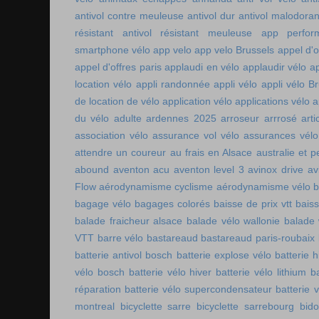
antivol contre meuleuse
antivol dur
antivol malodoran
résistant
antivol résistant meuleuse
app perfor
smartphone vélo
app velo
app velo Brussels
appel d'o
appel d'offres paris
applaudi en vélo
applaudir vélo
ap
location vélo
appli randonnée
appli vélo
appli vélo Br
de location de vélo
application vélo
applications vélo
a
du vélo adulte
ardennes 2025
arroseur arrrosé
art
association vélo
assurance vol vélo
assurances vélo
attendre un coureur
au frais en Alsace
australie et p
abound
aventon acu
aventon level 3
avinox drive
av
Flow
aérodynamisme cyclisme
aérodynamisme vélo
bagage vélo
bagages colorés
baisse de prix vtt
baiss
balade fraicheur alsace
balade vélo wallonie
balade 
VTT
barre vélo
bastareaud
bastareaud paris-roubaix
batterie antivol bosch
batterie explose vélo
batterie h
vélo bosch
batterie vélo hiver
batterie vélo lithium
b
réparation
batterie vélo supercondensateur
batterie 
montreal
bicyclette sarre
bicyclette sarrebourg
bid