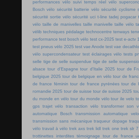
performances vélo
suivi temps réel vélo
supercon
Bosch vélo
sécurité batterie vélo
sécurité cyclisme
sécurité sortie vélo
sécurité uci
t-line
tadej pogacar
vélo
taille de manivelles
taille manivelle
taille vélo
t
vélib
techniques pédalage
technocentre
tenways
ten
performance
test bosch vélo
test cx-2025
test e-actv 
test pneus vélo 2025
test vae Anode
test vae decathl
vélo supercondensateur
test éclairages vélo
tests p
selle
tige de selle suspendue
tige de selle suspensi
alsace
tour d'Espagne
tour d'Italie 2025
tour de Fr
belgique 2025
tour de belgique en vélo
tour de france
de france féminin
tour de france pyrénées
tour de l
romandie 2025
tour de suisse
tour de suisse 2025
to
du monde en vélo
tour du monde vélo
tour ile velo
t
gps
trajet vélo
transaction vélo
transformer son v
automatique Bosch
transmission automatique vel
transmission sans mécanique
traqueur dopage
traq
vélo
travail à vélo
trek axs
trek lidl
trek one
trek slr 7
trottinettes interdites
témoignage tour de france
u