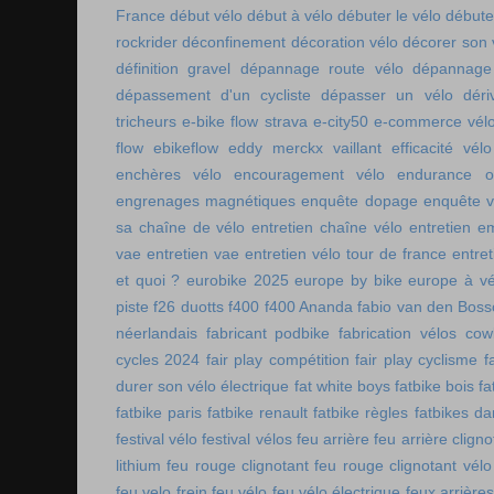
France
début vélo
début à vélo
débuter le vélo
débute
rockrider
déconfinement
décoration vélo
décorer son 
définition gravel
dépannage route vélo
dépannage 
dépassement d'un cycliste
dépasser un vélo
déri
tricheurs
e-bike flow strava
e-city50
e-commerce vél
flow
ebikeflow
eddy merckx vaillant
efficacité vélo
enchères vélo
encouragement vélo
endurance on
engrenages magnétiques
enquête dopage
enquête v
sa chaîne de vélo
entretien chaîne vélo
entretien e
vae
entretien vae
entretien vélo tour de france
entret
et quoi ?
eurobike 2025
europe by bike
europe à vé
piste
f26 duotts
f400
f400 Ananda
fabio van den Bos
néerlandais
fabricant podbike
fabrication vélos co
cycles 2024
fair play compétition
fair play cyclisme
f
durer son vélo électrique
fat white boys
fatbike bois
fa
fatbike paris
fatbike renault
fatbike règles
fatbikes d
festival vélo
festival vélos
feu arrière
feu arrière cligno
lithium
feu rouge clignotant
feu rouge clignotant vélo
feu velo frein
feu vélo
feu vélo électrique
feux arrières