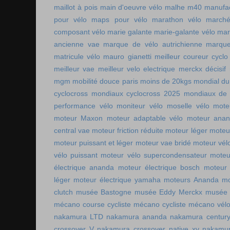
maillot à pois
main d'oeuvre vélo
malhe m40
manufac
pour vélo
maps pour vélo
marathon vélo
marché
composant vélo
marie galante
marie-galante vélo
mar
ancienne vae
marque de vélo autrichienne
marque
matricule vélo
mauro gianetti
meilleur coureur cycl
meilleur vae
meilleur velo electrique
merckx décisif
mgm
mobilité douce paris
moins de 20kgs
mondial du
cyclocross
mondiaux cyclocross 2025
mondiaux de 
performance vélo
moniteur vélo
moselle vélo
mote
moteur Maxon
moteur adaptable vélo
moteur ana
central vae
moteur friction réduite
moteur léger
moteu
moteur puissant et léger
moteur vae bridé
moteur vél
vélo puissant
moteur vélo supercondensateur
moteu
électrique ananda
moteur électrique bosch
moteur 
léger
moteur électrique yamaha
moteurs Ananda
mo
clutch
musée Bastogne
musée Eddy Merckx
musée 
mécano course cycliste
mécano cycliste
mécano vél
nakamura LTD
nakamura ananda
nakamura centur
crossover V
nakamura crossover native xv
nakamur