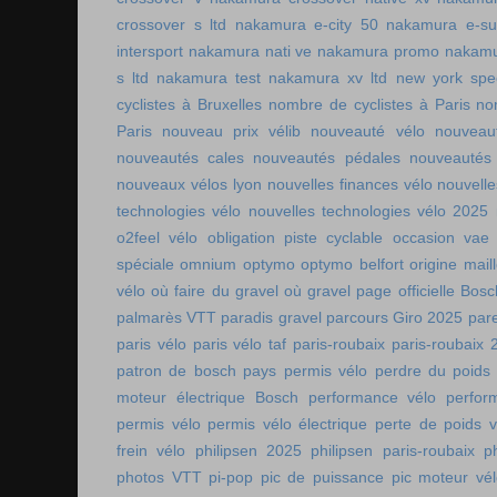
crossover s ltd
nakamura e-city 50
nakamura e-s
intersport
nakamura nati ve
nakamura promo
nakamu
s ltd
nakamura test
nakamura xv ltd
new york spee
cyclistes à Bruxelles
nombre de cyclistes à Paris
no
Paris
nouveau prix vélib
nouveauté vélo
nouveau
nouveautés cales
nouveautés pédales
nouveautés
nouveaux vélos lyon
nouvelles finances vélo
nouvelle
technologies vélo
nouvelles technologies vélo 2025
o2feel vélo
obligation piste cyclable
occasion vae
spéciale
omnium
optymo
optymo belfort
origine mail
vélo
où faire du gravel
où gravel
page officielle Bos
palmarès VTT
paradis gravel
parcours Giro 2025
pare
paris vélo
paris vélo taf
paris-roubaix
paris-roubaix 
patron de bosch
pays permis vélo
perdre du poids
moteur électrique Bosch
performance vélo
perfor
permis vélo
permis vélo électrique
perte de poids v
frein vélo
philipsen 2025
philipsen paris-roubaix
p
photos VTT
pi-pop
pic de puissance
pic moteur vé