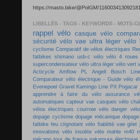
https://masto.bike/@PolGM/1160034130921
LIBELLÉS - TAGS - KEYWORDS - MOTS-C
rappel vélo
casque vélo
compara
sécurité vélo
vae ultra léger
vélo 
cyclisme
Comparatif de vélos électriques
Re
fatbikes
shimano
usb-c vélo
vélo 4 roues
supercondensateur
vélo ultra léger
vélo vert
Acticycle
Amflow PL
Angell
Bosch Lin
Comparateur vélo électrique - Guide vélo él
Evenepoel
Gravel
Kamingo
Line PX
Pogacar
apprendre à faire du vélo
assurance vé
automatiques
capteur vae
casques vélo
cha
vélos électriques
courroie vélo
danger vélo
dopage cyclisme
dopage mécanique
dopage
fatbike
feu clignotant vélo
fiabilité vae
gilet
innovations vélo
insolite vélo
mahle m40
m
mécano tour de france
nakamura électrique