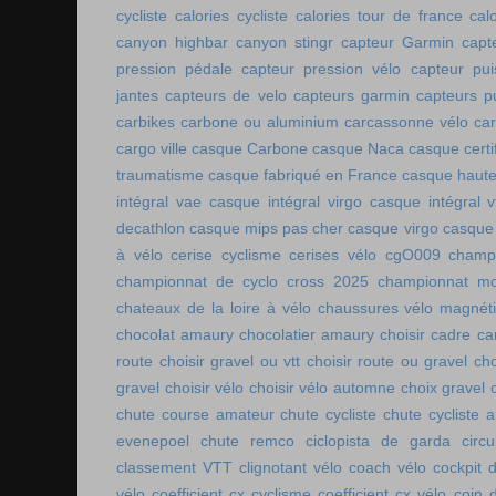
cycliste
calories cycliste
calories tour de france
cal
canyon highbar
canyon stingr
capteur Garmin
capt
pression pédale
capteur pression vélo
capteur pu
jantes
capteurs de velo
capteurs garmin
capteurs p
carbikes
carbone ou aluminium
carcassonne vélo
car
cargo ville
casque Carbone
casque Naca
casque certi
traumatisme
casque fabriqué en France
casque haute
intégral vae
casque intégral virgo
casque intégral v
decathlon
casque mips pas cher
casque virgo
casque 
à vélo
cerise cyclisme
cerises vélo
cgO009
champ
championnat de cyclo cross 2025
championnat mo
chateaux de la loire à vélo
chaussures vélo magnét
chocolat amaury
chocolatier amaury
choisir cadre c
route
choisir gravel ou vtt
choisir route ou gravel
cho
gravel
choisir vélo
choisir vélo automne
choix gravel
chute course amateur
chute cycliste
chute cycliste 
evenepoel
chute remco
ciclopista de garda
circ
classement VTT
clignotant vélo
coach vélo
cockpit 
vélo
coefficient cx cyclisme
coefficient cx vélo
coin 