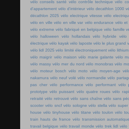
vélo conseils santé
vélo contrôle technique
vélo co
d'appartement
vélo d'intérieur
vélo decathlon 1000
v
décathlon 2025
vélo electrique vitesse
vélo electri
vélo en ville
vélo en ville var
vélo endurance
vélo et
vélo extreme
vélo fabriqué en belgique
vélo famille
v
vélo halloween
vélo hollandais
vélo hybride
vélo 
électrique
vélo kayak
vélo laposte
vélo le plus grand
v
vélo lidl 2025
vélo limité électroniquement
vélo lithium
vélo maigrir
vélo maison
vélo marie galante
vélo ma
vélo massy
vélo mer du nord
vélo monobras
vélo m
vélo moteur bosch
vélo moto
vélo moyen-age
vél
nakamura
vélo neuf volé
vélo normandie
vélo parta
pas cher
vélo performance
vélo performant
vélo 
prototype
vélo puissant
vélo quatre roues
vélo rap
retraité
vélo retrouvé
vélo sans chaîne
vélo sans pé
scooter
vélo sncf
vélo sologne
vélo stella
vélo super
house
vélo tinyhouse
vélo titane
vélo toulon
vélo to
train hauts de france
vélo transmission automatiqu
travail belgique
vélo travail monde
vélo trek lidl
vélo 