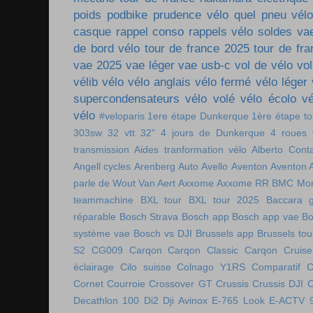
poids
podbike
prudence vélo
quel pneu vél
casque
rappel conso
rappels vélo
soldes va
de bord vélo
tour de france 2025
tour de fr
vae 2025
vae léger
vae usb-c
vol de vélo
vol
vélib
vélo
vélo anglais
vélo fermé
vélo léger
supercondensateurs
vélo volé
vélo écolo
vé
vélo
#veloparis
1ere étape Dunkerque
1ère étape t
303sw
32 vtt
32"
4 jours de Dunkerque
4 roues 
transmission
Aides tranformation vélo
Alberto Cont
Angell cycles
Arenberg
Auto
Avello
Aventon
Aventon 
parle de Wout Van Aert
Axxome
Axxome RR
BMC Mon
teammachine
BXL tour
BXL tour 2025
Baccara g
réparable
Bosch Strava
Bosch app
Bosch app vae
Bo
système vae
Bosch vs DJI
Brussels app
Brussels tou
S2
CG009
Carqon
Carqon Classic
Carqon Cruise
éclairage
Cilo suisse
Colnago Y1RS
Comparatif
C
Cornet
Courroie
Crossover GT
Crussis
Crussis DJI
C
Decathlon 100
Di2
Dji Avinox
E-765 Look
E-ACTV 