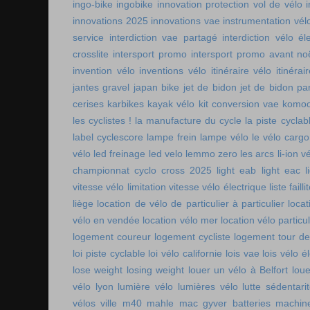
ingo-bike
ingobike
innovation protection vol de vélo
innovations 2025
innovations vae
instrumentation vél
service
interdiction vae partagé
interdiction vélo é
crosslite
intersport promo
intersport promo avant no
invention vélo
inventions vélo
itinéraire vélo
itinérai
jantes gravel
japan bike
jet de bidon
jet de bidon pa
cerises
karbikes
kayak vélo
kit conversion vae
komoo
les cyclistes !
la manufacture du cycle
la piste cycla
label cyclescore
lampe frein
lampe vélo
le vélo cargo
vélo
led freinage
led velo
lemmo zero
les arcs
li-ion v
championnat cyclo cross 2025
light eab
light eac
l
vitesse vélo
limitation vitesse vélo électrique
liste faill
liège
location de vélo de particulier à particulier
locat
vélo en vendée
location vélo mer
location vélo particul
logement coureur
logement cycliste
logement tour de
loi piste cyclable
loi vélo californie
lois vae
lois vélo é
lose weight
losing weight
louer un vélo à Belfort
lou
vélo lyon
lumière vélo
lumières vélo
lutte sédentari
vélos ville
m40 mahle
mac gyver batteries
machin