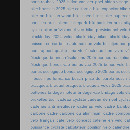
paris-roubaix 2025
bidon van der poel
bidon visage
bike brussels 2025
bike california
bike capacitor
bike 
bike on
bike on wood
bike speed limit
bike supercap
park les arcs
bikeon
bikepark
bikepark les arcs
bik
cycles
bilan prévisionnel vae
bilan prévisionnel vélo
blackfriday 2024 vélos
blackfriday bikes
blackfriday
boisson cerise
boite automatique velo
bolletjes
bon p
bon rapport qualité prix vtc électrique
bon vivre vé
électrique
bonnes résolutions 2025
bonnes résolutio
électrique
bonus vae
bonus vae 2025
bonus vélo
b
bonus écologique
bonus écologique 2025
bonus écol
r
bosch performance
bosch prise de parole
bosch é
bracquets
braquet
braquets
braquets vélos 2025
bra
batteries
bridage moteur
bridage vae
bridage vélo él
bruxelles tour
cadeau cycliste
cadeau de noël cyclis
cadenas anti meuleuse
cadenas vélo
cadre bambo
carbone
cadre carbone ou aluminium
cadre compos
vélo français
café vélo concept
caféine en vélo
ca
puissance cycliste
calculateur position vélo
calendri