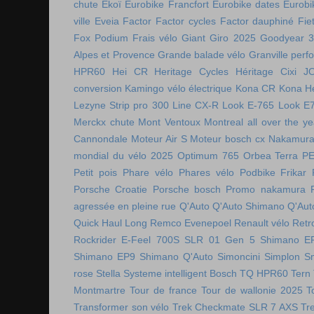
chute
Ekoï
Eurobike Francfort
Eurobike dates
Eurobi
ville
Eveia
Factor
Factor cycles
Factor dauphiné
Fie
Fox Podium
Frais vélo
Giant
Giro 2025
Goodyear 
Alpes et Provence
Grande balade vélo
Granville perf
HPR60
Hei CR
Heritage Cycles
Héritage Cixi
J
conversion
Kamingo vélo électrique
Kona CR
Kona H
Lezyne Strip pro 300
Line CX-R
Look E-765
Look E
Merckx chute
Mont Ventoux
Montreal all over the ye
Cannondale
Moteur Air S
Moteur bosch cx
Nakamura 
mondial du vélo 2025
Optimum 765
Orbea Terra
P
Petit pois
Phare vélo
Phares vélo
Podbike Frikar
Porsche Croatie
Porsche bosch
Promo nakamura
agressée en pleine rue
Q'Auto
Q'Auto Shimano
Q'Aut
Quick Haul Long
Remco Evenepoel
Renault vélo
Retr
Rockrider E-Feel 700S
SLR 01 Gen 5
Shimano E
Shimano EP9
Shimano Q'Auto
Simoncini
Simplon
S
rose
Stella
Systeme intelligent Bosch
TQ HPR60
Tern
Montmartre
Tour de france
Tour de wallonie 2025
T
Transformer son vélo
Trek Checkmate SLR 7 AXS
Tr