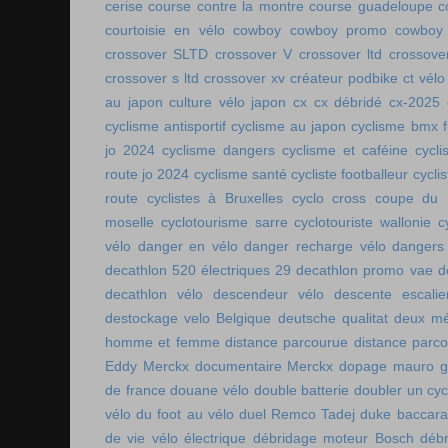
cerise
course contre la montre
course guadeloupe
c
courtoisie en vélo
cowboy
cowboy promo
cowboy 
crossover SLTD
crossover V
crossover ltd
crossove
crossover s ltd
crossover xv
créateur podbike
ct vélo
au japon
culture vélo japon
cx
cx débridé
cx-2025
cyclisme antisportif
cyclisme au japon
cyclisme bmx f
jo 2024
cyclisme dangers
cyclisme et caféine
cycl
route jo 2024
cyclisme santé
cycliste footballeur
cyclis
route
cyclistes à Bruxelles
cyclo cross coupe du
moselle
cyclotourisme sarre
cyclotouriste wallonie
c
vélo
danger en vélo
danger recharge vélo
dangers
decathlon 520 électriques 29
decathlon promo vae
d
decathlon vélo
descendeur vélo
descente escalie
destockage velo Belgique
deutsche qualitat
deux mé
homme et femme
distance parcourue
distance parco
Eddy Merckx
documentaire Merckx
dopage mauro gi
de france
douane vélo
double batterie
doubler un cyc
vélo
du foot au vélo
duel Remco Tadej
duke baccara
de vie vélo électrique
débridage moteur Bosch
débr