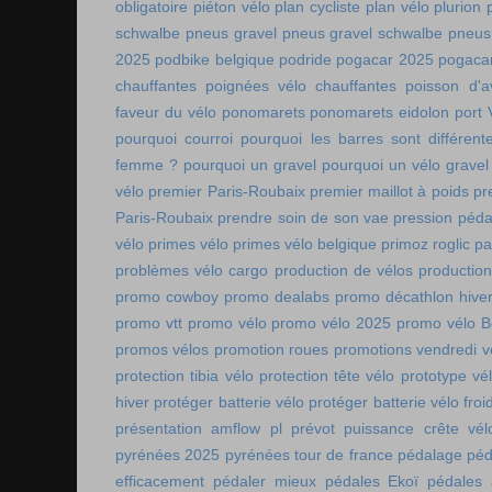
obligatoire
piéton vélo
plan cycliste
plan vélo
plurion
schwalbe
pneus gravel
pneus gravel schwalbe
pneus
2025
podbike belgique
podride
pogacar 2025
pogaca
chauffantes
poignées vélo chauffantes
poisson d'av
faveur du vélo
ponomarets
ponomarets eidolon
port
pourquoi courroi
pourquoi les barres sont différe
femme ?
pourquoi un gravel
pourquoi un vélo gravel
vélo
premier Paris-Roubaix
premier maillot à poids
pr
Paris-Roubaix
prendre soin de son vae
pression péda
vélo
primes vélo
primes vélo belgique
primoz roglic p
problèmes vélo cargo
production de vélos
production
promo cowboy
promo dealabs
promo décathlon hive
promo vtt
promo vélo
promo vélo 2025
promo vélo B
promos vélos
promotion roues
promotions vendredi v
protection tibia vélo
protection tête vélo
prototype vé
hiver
protéger batterie vélo
protéger batterie vélo froi
présentation amflow pl
prévot
puissance crête vél
pyrénées 2025
pyrénées tour de france
pédalage
péd
efficacement
pédaler mieux
pédales Ekoï
pédales 