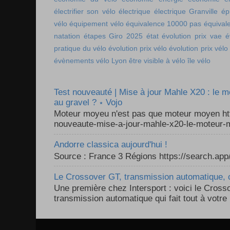
électrifier son vélo
électrique
électrique Granville
ép
vélo
équipement vélo
équivalence 10000 pas
équival
natation
étapes Giro 2025
état
évolution prix vae
é
pratique du vélo
évolution prix vélo
évolution prix vélo
évènements vélo Lyon
être visible à vélo
île vélo
Test nouveauté | Mise à jour Mahle X20 : le 
au gravel ? ⋆ Vojo
Moteur moyeu n'est pas que moteur moyen ht
nouveaute-mise-a-jour-mahle-x20-le-moteur-m
Andorre classica aujourd'hui !
Source : France 3 Régions https://search.a
Le Crossover GT, transmission automatique, c
Une première chez Intersport : voici le Cross
transmission automatique qui fait tout à votre 