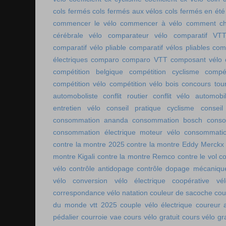
cols fermés
cols fermés aux vélos
cols fermés en été
commencer le vélo
commencer à vélo
comment cho
cérébrale vélo
comparateur vélo
comparatif VT
comparatif vélo pliable
comparatif vélos pliables
comp
électriques
comparo
comparo VTT
composant vélo
compétition belgique
compétition cyclisme
compé
compétition vélo
compétition vélo bois
concours tou
automoboliste
conflit routier
conflit vélo automobi
entretien vélo
conseil pratique cyclisme
conseil
consommation ananda
consommation bosch
conso
consommation électrique moteur vélo
consommatio
contre la montre 2025
contre la montre Eddy Merckx
montre Kigali
contre la montre Remco
contre le vol
co
vélo
contrôle antidopage
contrôle dopage mécaniqu
vélo
conversion vélo électrique
coopérative vél
correspondance vélo natation
couleur de sacoche
cou
du monde vtt 2025
couple vélo électrique
coureur a
pédalier
courroie vae
cours vélo gratuit
cours vélo gra