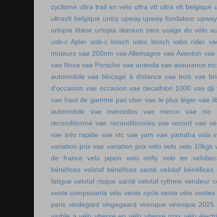
cyclisme
ultra trail en vélo
ultra vtt
ultra vtt belgique
ultravtt belgique
unicy
upway
upway fondateur
upway
urtopia titane
urtopia titanium zero
usage du vélo a
usb-c Apler
usb-c bosch
usbc bosch
vabs rider
va
moteurs
vae 200nm
vae Allemagne
vae Aventon
vae
vae Nova
vae Porsche
vae ananda
vae assurance inc
automobile
vae blocage à distance
vae bois
vae br
d'occasion vae occasion
vae decathlon 1000
vae dji
vae haut de gamme pas cher
vae le plus léger
vae li
automobile
vae mercedes
vae merco
vae nio
reconditionné
vae reconditionnés
vae record
vae sé
vae très rapide
vae vtc
vae yam
vae yamaha
vala
variation prix vae
variation prix vélo
velo
velo 10kgs
de france
velo japon
velo onfly
velo ter
velobe
bénéfices
velotaf bénéfices santé
velotaf bénéfices
fatigue
velotaf risque santé
velotaf rythme
vendeur c
vente composants vélo
vente cycle
vente vélo
ventes
paris
vindegard
vingegaard
virenque
virenque 2025
visible à vélo
vitesse en vélo
vitesse max vélo électr