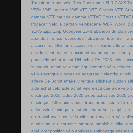
Transformer son vélo
Trek Checkmate SLR 7 AXS
Tr
V5Rs
VAE Lapierre
VAE VTT
VTT Garmin
VTT Grav
gamme
VTT haut de gamme
VTTAE Crussis
VTTAE 
Pogacar
Vélo à cardan
Vélobécane
WBR
World Bic
Y1RS
Zipp
Zipp Goodyear
Zwift
abandon du plan vél
abandon remco evenepoel
abandon tour de fran
accessoires Shimano
accessoires colorés vélo
acces
accident batterie vélo
accident evenepoel
accident pa
pour vélo
achat
achat DH
achat DH 2025
achat acc
suspendu
achat vtt
achat équipements vélo
acheter
vélo électrique d'occasion
adaptateur électrique vélo
affaire De Bondt
affaire virenque
afficheur guidon
aff
aide achat vélo
aide achat vélo électrique
aide vélo b
électrique 2025
aides 2025
aides achat vae 2025
ai
électrique 2025
aides pour transformer son vélo en 
aides vélo électrique
ajout électrique vélo
alaphilipe
au travail avec son vélo
aller au travail en vélo
alle
aluminium ou carbone
amaury
amphibie bike
ams
améliorer position vélo
analyses antidopage
ananda