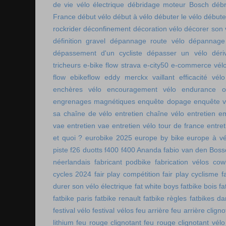
de vie vélo électrique
débridage moteur Bosch
débr
France
début vélo
début à vélo
débuter le vélo
débute
rockrider
déconfinement
décoration vélo
décorer son 
définition gravel
dépannage route vélo
dépannage 
dépassement d'un cycliste
dépasser un vélo
déri
tricheurs
e-bike flow strava
e-city50
e-commerce vél
flow
ebikeflow
eddy merckx vaillant
efficacité vélo
enchères vélo
encouragement vélo
endurance on
engrenages magnétiques
enquête dopage
enquête v
sa chaîne de vélo
entretien chaîne vélo
entretien e
vae
entretien vae
entretien vélo tour de france
entret
et quoi ?
eurobike 2025
europe by bike
europe à vé
piste
f26 duotts
f400
f400 Ananda
fabio van den Bos
néerlandais
fabricant podbike
fabrication vélos co
cycles 2024
fair play compétition
fair play cyclisme
f
durer son vélo électrique
fat white boys
fatbike bois
fa
fatbike paris
fatbike renault
fatbike règles
fatbikes d
festival vélo
festival vélos
feu arrière
feu arrière cligno
lithium
feu rouge clignotant
feu rouge clignotant vélo