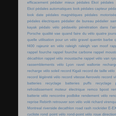
efficacement
pédaler mieux
pédales Ekoï
pédales 
Ekoï
pédales automatiques look
pédales capteur
péda
look date
pédales magnétiques
pédales motorisé
pédales électriques
pédalier de bureau
pédalier sa
kayak
pédalo vélo
pédavélo
pénétration dans l'air
Porsche
qualité vae
quand faire du vélo
quatre jour
quelle utilisation pour un vélo gravel
quentin barbe
f400
rajeunir en vélo
raleigh
raleigh van moof
rap
rappel fourche
rappel fourche carbone
rappel moust
décathlon
rappel vélo moustache
rappel vélo van rys
rassemblements vélo Lyon
ravel wallonie
rechar
recharge vélo soleil
record Kigali
record de taille vélo
record légèreté vélo
record vitesse Aerovelo
record v
batteries
recyclage batteries puffs
recyclage p
refroidissement moteur électrique
remco bpost
re
batterie vélo
rencontre podbike
rendement vélo
ren
reprise Rebirth
retrouver son vélo volé
richard virenq
Montreal
riverside decathlon
road rash
rockrider E-E
cycliste
rond point vélo
rond-point vélo
roue directio