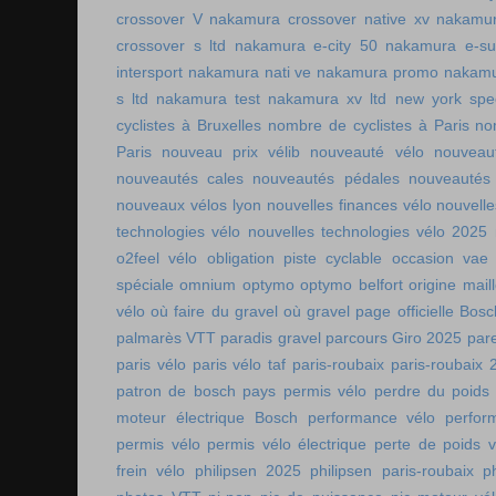
crossover V
nakamura crossover native xv
nakamur
crossover s ltd
nakamura e-city 50
nakamura e-s
intersport
nakamura nati ve
nakamura promo
nakamu
s ltd
nakamura test
nakamura xv ltd
new york spee
cyclistes à Bruxelles
nombre de cyclistes à Paris
no
Paris
nouveau prix vélib
nouveauté vélo
nouveau
nouveautés cales
nouveautés pédales
nouveautés
nouveaux vélos lyon
nouvelles finances vélo
nouvelle
technologies vélo
nouvelles technologies vélo 2025
o2feel vélo
obligation piste cyclable
occasion vae
spéciale
omnium
optymo
optymo belfort
origine mail
vélo
où faire du gravel
où gravel
page officielle Bos
palmarès VTT
paradis gravel
parcours Giro 2025
pare
paris vélo
paris vélo taf
paris-roubaix
paris-roubaix 
patron de bosch
pays permis vélo
perdre du poids
moteur électrique Bosch
performance vélo
perfor
permis vélo
permis vélo électrique
perte de poids v
frein vélo
philipsen 2025
philipsen paris-roubaix
p