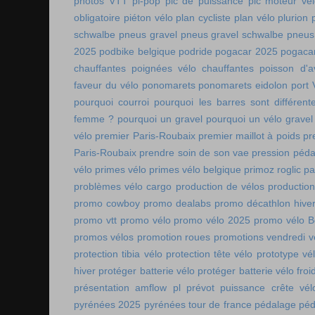
photos VTT
pi-pop
pic de puissance
pic moteur vé
obligatoire
piéton vélo
plan cycliste
plan vélo
plurion
schwalbe
pneus gravel
pneus gravel schwalbe
pneus
2025
podbike belgique
podride
pogacar 2025
pogaca
chauffantes
poignées vélo chauffantes
poisson d'av
faveur du vélo
ponomarets
ponomarets eidolon
port
pourquoi courroi
pourquoi les barres sont différe
femme ?
pourquoi un gravel
pourquoi un vélo gravel
vélo
premier Paris-Roubaix
premier maillot à poids
pr
Paris-Roubaix
prendre soin de son vae
pression péda
vélo
primes vélo
primes vélo belgique
primoz roglic p
problèmes vélo cargo
production de vélos
production
promo cowboy
promo dealabs
promo décathlon hive
promo vtt
promo vélo
promo vélo 2025
promo vélo B
promos vélos
promotion roues
promotions vendredi v
protection tibia vélo
protection tête vélo
prototype vé
hiver
protéger batterie vélo
protéger batterie vélo froi
présentation amflow pl
prévot
puissance crête vél
pyrénées 2025
pyrénées tour de france
pédalage
péd