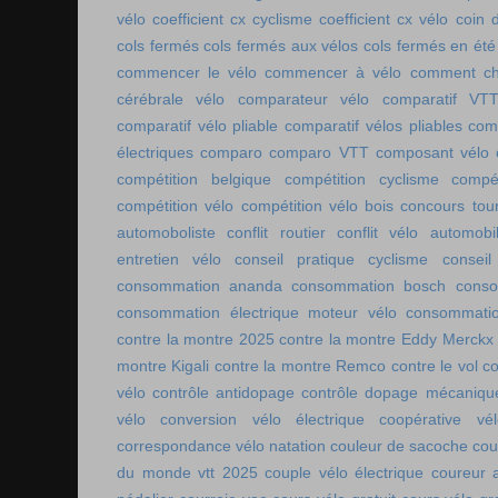
vélo
coefficient cx cyclisme
coefficient cx vélo
coin 
cols fermés
cols fermés aux vélos
cols fermés en été
commencer le vélo
commencer à vélo
comment cho
cérébrale vélo
comparateur vélo
comparatif VT
comparatif vélo pliable
comparatif vélos pliables
comp
électriques
comparo
comparo VTT
composant vélo
compétition belgique
compétition cyclisme
compé
compétition vélo
compétition vélo bois
concours tou
automoboliste
conflit routier
conflit vélo automobi
entretien vélo
conseil pratique cyclisme
conseil
consommation ananda
consommation bosch
conso
consommation électrique moteur vélo
consommatio
contre la montre 2025
contre la montre Eddy Merckx
montre Kigali
contre la montre Remco
contre le vol
co
vélo
contrôle antidopage
contrôle dopage mécaniqu
vélo
conversion vélo électrique
coopérative vél
correspondance vélo natation
couleur de sacoche
cou
du monde vtt 2025
couple vélo électrique
coureur a