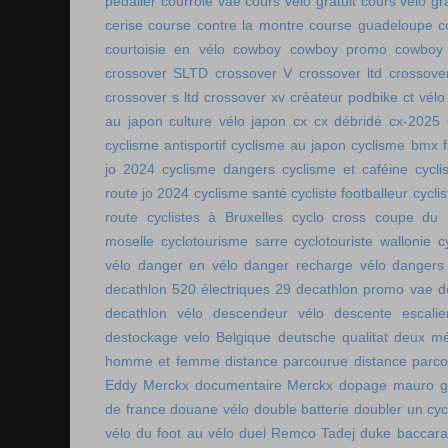
pédalier
courroie vae
cours vélo gratuit
cours vélo gra
cerise
course contre la montre
course guadeloupe
c
courtoisie en vélo
cowboy
cowboy promo
cowboy 
crossover SLTD
crossover V
crossover ltd
crossove
crossover s ltd
crossover xv
créateur podbike
ct vélo
au japon
culture vélo japon
cx
cx débridé
cx-2025
cyclisme antisportif
cyclisme au japon
cyclisme bmx f
jo 2024
cyclisme dangers
cyclisme et caféine
cycl
route jo 2024
cyclisme santé
cycliste footballeur
cyclis
route
cyclistes à Bruxelles
cyclo cross coupe du
moselle
cyclotourisme sarre
cyclotouriste wallonie
c
vélo
danger en vélo
danger recharge vélo
dangers
decathlon 520 électriques 29
decathlon promo vae
d
decathlon vélo
descendeur vélo
descente escalie
destockage velo Belgique
deutsche qualitat
deux mé
homme et femme
distance parcourue
distance parco
Eddy Merckx
documentaire Merckx
dopage mauro gi
de france
douane vélo
double batterie
doubler un cyc
vélo
du foot au vélo
duel Remco Tadej
duke baccara