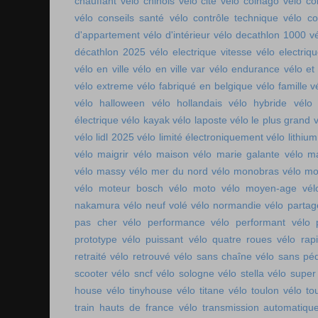
chauffant
vélo chinois
vélo cité
vélo colnago
vélo co
vélo conseils santé
vélo contrôle technique
vélo co
d'appartement
vélo d'intérieur
vélo decathlon 1000
v
décathlon 2025
vélo electrique vitesse
vélo electri
vélo en ville
vélo en ville var
vélo endurance
vélo et
vélo extreme
vélo fabriqué en belgique
vélo famille
v
vélo halloween
vélo hollandais
vélo hybride
vélo 
électrique
vélo kayak
vélo laposte
vélo le plus grand
v
vélo lidl 2025
vélo limité électroniquement
vélo lithium
vélo maigrir
vélo maison
vélo marie galante
vélo ma
vélo massy
vélo mer du nord
vélo monobras
vélo m
vélo moteur bosch
vélo moto
vélo moyen-age
vél
nakamura
vélo neuf volé
vélo normandie
vélo parta
pas cher
vélo performance
vélo performant
vélo 
prototype
vélo puissant
vélo quatre roues
vélo rap
retraité
vélo retrouvé
vélo sans chaîne
vélo sans pé
scooter
vélo sncf
vélo sologne
vélo stella
vélo super
house
vélo tinyhouse
vélo titane
vélo toulon
vélo to
train hauts de france
vélo transmission automatiqu