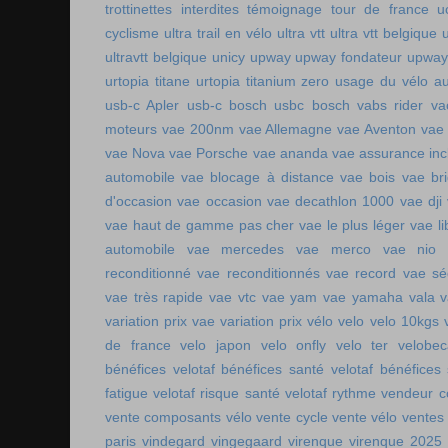
trottinettes interdites
témoignage tour de france
u
cyclisme
ultra trail en vélo
ultra vtt
ultra vtt belgique
ultravtt belgique
unicy
upway
upway fondateur
upway
urtopia titane
urtopia titanium zero
usage du vélo a
usb-c Apler
usb-c bosch
usbc bosch
vabs rider
va
moteurs
vae 200nm
vae Allemagne
vae Aventon
vae
vae Nova
vae Porsche
vae ananda
vae assurance inc
automobile
vae blocage à distance
vae bois
vae br
d'occasion vae occasion
vae decathlon 1000
vae dji
vae haut de gamme pas cher
vae le plus léger
vae li
automobile
vae mercedes
vae merco
vae nio
reconditionné
vae reconditionnés
vae record
vae sé
vae très rapide
vae vtc
vae yam
vae yamaha
vala
variation prix vae
variation prix vélo
velo
velo 10kgs
de france
velo japon
velo onfly
velo ter
velobe
bénéfices
velotaf bénéfices santé
velotaf bénéfices
fatigue
velotaf risque santé
velotaf rythme
vendeur c
vente composants vélo
vente cycle
vente vélo
ventes
paris
vindegard
vingegaard
virenque
virenque 2025