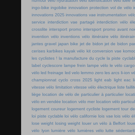
humour vélo
hydratation vélo
identification vélo
idée v
ingo-bike
ingobike
innovation protection vol de vélo
innovations 2025
innovations vae
instrumentation vél
service
interdiction vae partagé
interdiction vélo é
crosslite
intersport promo
intersport promo avant no
invention vélo
inventions vélo
itinéraire vélo
itinérai
jantes gravel
japan bike
jet de bidon
jet de bidon pa
cerises
karbikes
kayak vélo
kit conversion vae
komoo
les cyclistes !
la manufacture du cycle
la piste cycla
label cyclescore
lampe frein
lampe vélo
le vélo cargo
vélo
led freinage
led velo
lemmo zero
les arcs
li-ion v
championnat cyclo cross 2025
light eab
light eac
l
vitesse vélo
limitation vitesse vélo électrique
liste faill
liège
location de vélo de particulier à particulier
locat
vélo en vendée
location vélo mer
location vélo particul
logement coureur
logement cycliste
logement tour de
loi piste cyclable
loi vélo californie
lois vae
lois vélo é
lose weight
losing weight
louer un vélo à Belfort
lou
vélo lyon
lumière vélo
lumières vélo
lutte sédentari