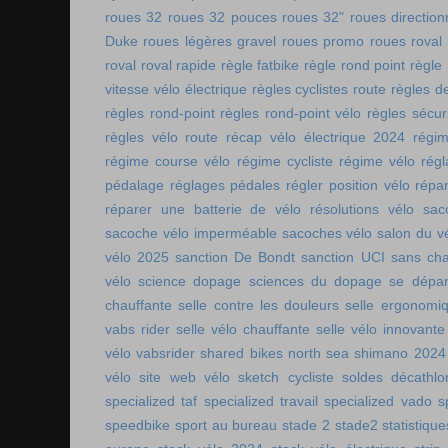
roues 32
roues 32 pouces
roues 32"
roues direction
Duke
roues légères gravel
roues promo
roues roval
roval
roval rapide
règle fatbike
règle rond point
règle
vitesse vélo électrique
règles cyclistes route
règles de
règles rond-point
règles rond-point vélo
règles sécuri
règles vélo route
récap vélo électrique 2024
régi
régime course vélo
régime cycliste
régime vélo
régl
pédalage
réglages pédales
régler position vélo
répa
réparer une batterie de vélo
résolutions vélo
sac
sacoche vélo imperméable
sacoches vélo
salon du v
vélo 2025
sanction De Bondt
sanction UCI
sans ch
vélo
science dopage
sciences du dopage
se dépa
chauffante
selle contre les douleurs
selle ergonomi
vabs rider
selle vélo chauffante
selle vélo innovante
vélo vabsrider
shared bikes north sea
shimano 2024
vélo
site web vélo
sketch cycliste
soldes décathlo
specialized taf
specialized travail
specialized vado
s
speedbike
sport au bureau
stade 2
stade2
statistiqu