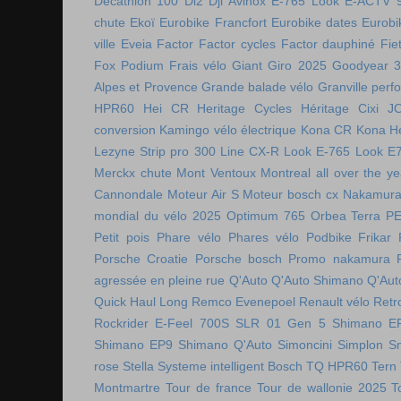
Decathlon 100
Di2
Dji Avinox
E-765 Look
E-ACTV 
chute
Ekoï
Eurobike Francfort
Eurobike dates
Eurobi
ville
Eveia
Factor
Factor cycles
Factor dauphiné
Fie
Fox Podium
Frais vélo
Giant
Giro 2025
Goodyear 
Alpes et Provence
Grande balade vélo
Granville perf
HPR60
Hei CR
Heritage Cycles
Héritage Cixi
J
conversion
Kamingo vélo électrique
Kona CR
Kona H
Lezyne Strip pro 300
Line CX-R
Look E-765
Look E
Merckx chute
Mont Ventoux
Montreal all over the ye
Cannondale
Moteur Air S
Moteur bosch cx
Nakamura 
mondial du vélo 2025
Optimum 765
Orbea Terra
P
Petit pois
Phare vélo
Phares vélo
Podbike Frikar
Porsche Croatie
Porsche bosch
Promo nakamura
agressée en pleine rue
Q'Auto
Q'Auto Shimano
Q'Aut
Quick Haul Long
Remco Evenepoel
Renault vélo
Retr
Rockrider E-Feel 700S
SLR 01 Gen 5
Shimano E
Shimano EP9
Shimano Q'Auto
Simoncini
Simplon
S
rose
Stella
Systeme intelligent Bosch
TQ HPR60
Tern
Montmartre
Tour de france
Tour de wallonie 2025
T