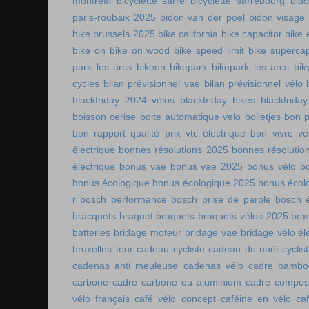
montreal
bicyclette sarre
bicyclette sarrebourg
bid
paris-roubaix 2025
bidon van der poel
bidon visage
bike brussels 2025
bike california
bike capacitor
bike 
bike on
bike on wood
bike speed limit
bike supercap
park les arcs
bikeon
bikepark
bikepark les arcs
bik
cycles
bilan prévisionnel vae
bilan prévisionnel vélo
blackfriday 2024 vélos
blackfriday bikes
blackfriday
boisson cerise
boite automatique velo
bolletjes
bon p
bon rapport qualité prix vtc électrique
bon vivre vé
électrique
bonnes résolutions 2025
bonnes résolutio
électrique
bonus vae
bonus vae 2025
bonus vélo
b
bonus écologique
bonus écologique 2025
bonus écol
r
bosch performance
bosch prise de parole
bosch é
bracquets
braquet
braquets
braquets vélos 2025
bra
batteries
bridage moteur
bridage vae
bridage vélo él
bruxelles tour
cadeau cycliste
cadeau de noël cyclis
cadenas anti meuleuse
cadenas vélo
cadre bambo
carbone
cadre carbone ou aluminium
cadre compos
vélo français
café vélo concept
caféine en vélo
ca