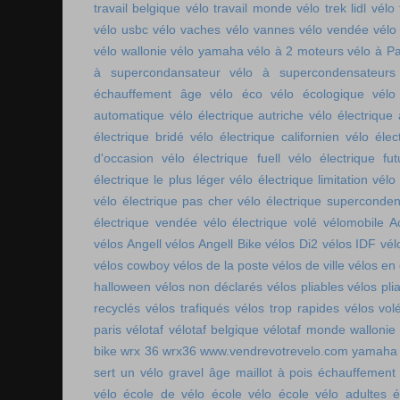
travail belgique
vélo travail monde
vélo trek lidl
vélo 
vélo usbc
vélo vaches
vélo vannes
vélo vendée
vélo
vélo wallonie
vélo yamaha
vélo à 2 moteurs
vélo à Pa
à supercondansateur
vélo à supercondensateurs
échauffement âge
vélo éco
vélo écologique
vélo
automatique
vélo électrique autriche
vélo électrique 
électrique bridé
vélo électrique californien
vélo élec
d'occasion
vélo électrique fuell
vélo électrique fut
électrique le plus léger
vélo électrique limitation
vélo 
vélo électrique pas cher
vélo électrique superconde
électrique vendée
vélo électrique volé
vélomobile Ac
vélos Angell
vélos Angell Bike
vélos Di2
vélos IDF
vél
vélos cowboy
vélos de la poste
vélos de ville
vélos en
halloween
vélos non déclarés
vélos pliables
vélos pli
recyclés
vélos trafiqués
vélos trop rapides
vélos vol
paris
vélotaf
vélotaf belgique
vélotaf monde
wallonie
bike
wrx 36
wrx36
www.vendrevotrevelo.com
yamaha 
sert un vélo gravel
âge maillot à pois
échauffement
vélo
école de vélo
école vélo
école vélo adultes
é