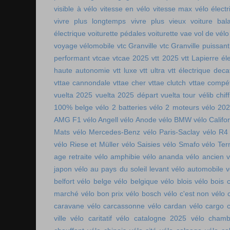
visible à vélo
vitesse en vélo
vitesse max vélo électr
vivre plus longtemps
vivre plus vieux
voiture bala
électrique
voiturette pédales
voiturette vae
vol de vélo
voyage vélomobile
vtc Granville
vtc Granville puissant
performant
vtcae
vtcae 2025
vtt 2025
vtt Lapierre él
haute autonomie
vtt luxe
vtt ultra
vtt électrique deca
vttae cannondale
vttae cher
vttae clutch
vttae compét
vuelta 2025
vuelta 2025 départ
vuelta tour
vélib chif
100% belge
vélo 2 batteries
vélo 2 moteurs
vélo 20
AMG F1
vélo Angell
vélo Anode
vélo BMW
vélo Califo
Mats
vélo Mercedes-Benz
vélo Paris-Saclay
vélo R4
vélo Riese et Müller
vélo Saisies
vélo Smafo
vélo Ter
age retraite
vélo amphibie
vélo ananda
vélo ancien
v
japon
vélo au pays du soleil levant
vélo automobile
v
belfort
vélo belge
vélo belgique
vélo blois
vélo bois 
marché
vélo bon prix
vélo bosch
vélo c'est non
vélo 
caravane
vélo carcassonne
vélo cardan
vélo cargo 
ville
vélo caritatif
vélo catalogne 2025
vélo chamb