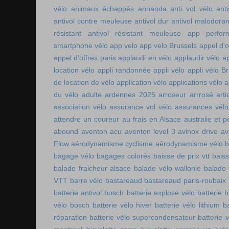
vélo
animaux échappés
annanda
anti vol vélo
ant
antivol contre meuleuse
antivol dur
antivol malodoran
résistant
antivol résistant meuleuse
app perfor
smartphone vélo
app velo
app velo Brussels
appel d'o
appel d'offres paris
applaudi en vélo
applaudir vélo
ap
location vélo
appli randonnée
appli vélo
appli vélo Br
de location de vélo
application vélo
applications vélo
a
du vélo adulte
ardennes 2025
arroseur arrrosé
art
association vélo
assurance vol vélo
assurances vélo
attendre un coureur
au frais en Alsace
australie et p
abound
aventon acu
aventon level 3
avinox drive
av
Flow
aérodynamisme cyclisme
aérodynamisme vélo
bagage vélo
bagages colorés
baisse de prix vtt
baiss
balade fraicheur alsace
balade vélo wallonie
balade 
VTT
barre vélo
bastareaud
bastareaud paris-roubaix
batterie antivol bosch
batterie explose vélo
batterie h
vélo bosch
batterie vélo hiver
batterie vélo lithium
b
réparation
batterie vélo supercondensateur
batterie 