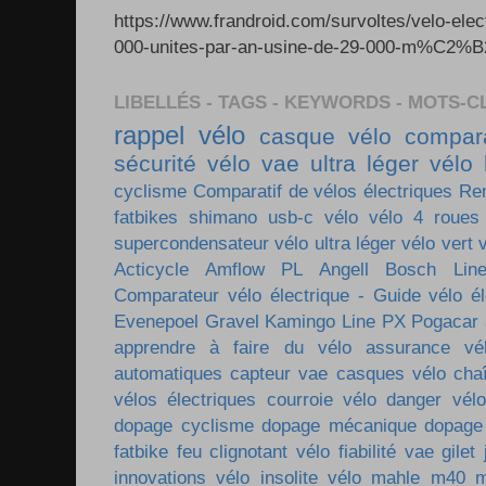
https://www.frandroid.com/survoltes/velo-ele
000-unites-par-an-usine-de-29-000-m%C2%B2-e
LIBELLÉS - TAGS - KEYWORDS - MOTS-C
rappel vélo
casque vélo
compara
sécurité vélo
vae ultra léger
vélo 
cyclisme
Comparatif de vélos électriques
Re
fatbikes
shimano
usb-c vélo
vélo 4 roues
supercondensateur
vélo ultra léger
vélo vert
Acticycle
Amflow PL
Angell
Bosch Lin
Comparateur vélo électrique - Guide vélo él
Evenepoel
Gravel
Kamingo
Line PX
Pogacar
apprendre à faire du vélo
assurance vé
automatiques
capteur vae
casques vélo
cha
vélos électriques
courroie vélo
danger vélo
dopage cyclisme
dopage mécanique
dopage
fatbike
feu clignotant vélo
fiabilité vae
gilet
innovations vélo
insolite vélo
mahle m40
m