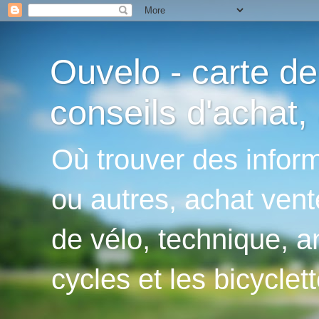
Ouvelo - carte de
conseils d'achat, 
Où trouver des inform
ou autres, achat vent
de vélo, technique, an
cycles et les bicyclett