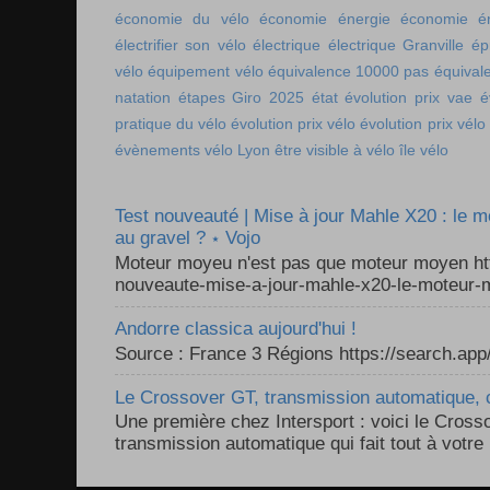
économie du vélo
économie énergie
économie én
électrifier son vélo
électrique
électrique Granville
ép
vélo
équipement vélo
équivalence 10000 pas
équival
natation
étapes Giro 2025
état
évolution prix vae
é
pratique du vélo
évolution prix vélo
évolution prix vélo
évènements vélo Lyon
être visible à vélo
île vélo
Test nouveauté | Mise à jour Mahle X20 : le 
au gravel ? ⋆ Vojo
Moteur moyeu n'est pas que moteur moyen ht
nouveaute-mise-a-jour-mahle-x20-le-moteur-m
Andorre classica aujourd'hui !
Source : France 3 Régions https://search.a
Le Crossover GT, transmission automatique, c
Une première chez Intersport : voici le Cross
transmission automatique qui fait tout à votre 