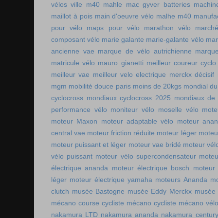
vélos ville
m40 mahle
mac gyver batteries
machin
maillot à pois
main d'oeuvre vélo
malhe m40
manufac
pour vélo
maps pour vélo
marathon vélo
marché
composant vélo
marie galante
marie-galante vélo
mar
ancienne vae
marque de vélo autrichienne
marque
matricule vélo
mauro gianetti
meilleur coureur cycl
meilleur vae
meilleur velo electrique
merckx décisif
mgm
mobilité douce paris
moins de 20kgs
mondial du
cyclocross
mondiaux cyclocross 2025
mondiaux de 
performance vélo
moniteur vélo
moselle vélo
mote
moteur Maxon
moteur adaptable vélo
moteur ana
central vae
moteur friction réduite
moteur léger
moteu
moteur puissant et léger
moteur vae bridé
moteur vél
vélo puissant
moteur vélo supercondensateur
moteu
électrique ananda
moteur électrique bosch
moteur 
léger
moteur électrique yamaha
moteurs Ananda
mo
clutch
musée Bastogne
musée Eddy Merckx
musée 
mécano course cycliste
mécano cycliste
mécano vél
nakamura LTD
nakamura ananda
nakamura centur