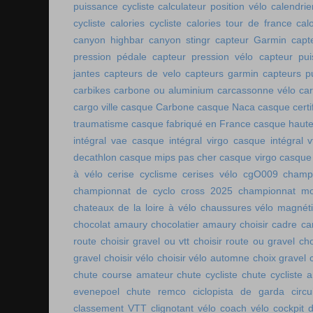
puissance cycliste
calculateur position vélo
calendri
cycliste
calories cycliste
calories tour de france
cal
canyon highbar
canyon stingr
capteur Garmin
capt
pression pédale
capteur pression vélo
capteur pu
jantes
capteurs de velo
capteurs garmin
capteurs p
carbikes
carbone ou aluminium
carcassonne vélo
car
cargo ville
casque Carbone
casque Naca
casque certi
traumatisme
casque fabriqué en France
casque haute
intégral vae
casque intégral virgo
casque intégral v
decathlon
casque mips pas cher
casque virgo
casque 
à vélo
cerise cyclisme
cerises vélo
cgO009
champ
championnat de cyclo cross 2025
championnat mo
chateaux de la loire à vélo
chaussures vélo magnét
chocolat amaury
chocolatier amaury
choisir cadre c
route
choisir gravel ou vtt
choisir route ou gravel
cho
gravel
choisir vélo
choisir vélo automne
choix gravel
chute course amateur
chute cycliste
chute cycliste 
evenepoel
chute remco
ciclopista de garda
circ
classement VTT
clignotant vélo
coach vélo
cockpit 