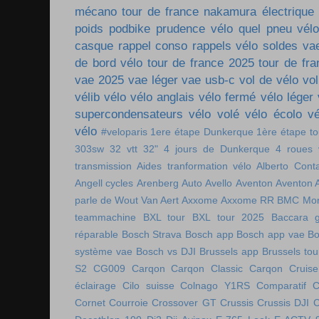
mécano tour de france
nakamura électrique
poids
podbike
prudence vélo
quel pneu vél
casque
rappel conso
rappels vélo
soldes va
de bord vélo
tour de france 2025
tour de fr
vae 2025
vae léger
vae usb-c
vol de vélo
vol
vélib
vélo
vélo anglais
vélo fermé
vélo léger
supercondensateurs
vélo volé
vélo écolo
vé
vélo
#veloparis
1ere étape Dunkerque
1ère étape t
303sw
32 vtt
32"
4 jours de Dunkerque
4 roues 
transmission
Aides tranformation vélo
Alberto Cont
Angell cycles
Arenberg
Auto
Avello
Aventon
Aventon 
parle de Wout Van Aert
Axxome
Axxome RR
BMC Mon
teammachine
BXL tour
BXL tour 2025
Baccara g
réparable
Bosch Strava
Bosch app
Bosch app vae
Bo
système vae
Bosch vs DJI
Brussels app
Brussels tou
S2
CG009
Carqon
Carqon Classic
Carqon Cruise
éclairage
Cilo suisse
Colnago Y1RS
Comparatif
C
Cornet
Courroie
Crossover GT
Crussis
Crussis DJI
C