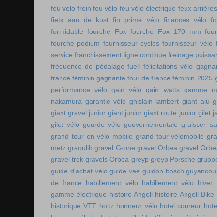
feu velo frein
feu vélo
feu vélo électrique
feux arrières
fiets aan de kust
fin prime vélo
finances vélo
fo
formidable
fourche Fox
fourche Fox 170 mm
fou
fourche podium
fournisseur cycles
fournisseur vélo
service
franchissement ligne continue
freinage puissa
fréquence de pédalage
fuell
félicitations vélo
gagnan
france féminin
gagnante tour de france féminin 2025
performance vélo
gain vélo
gain watts
gamme n
nakamura
garantie vélo
ghislain lambert
giant alu
g
giant gravel junior
giant junior
giant route junior
gilet 
gilet vélo
gourde vélo
gouvernementale
graisser s
grand tour en vélo mobile
grand tour vélomobile
gra
metz
graoulib
gravel G-one
gravel Orbea
gravel Orbe
gravel trek
gravels Orbea
greyp
greyp Porsche
gruppe
guide d'achat vélo
guide vae
guidon bosch
guyancou
de france
habillement vélo
habillement vélo hiver
gamme électrique
histoire Angell
histoire Angell Bike
historique VTT
holtz
honneur vélo
hotel coureur
hot