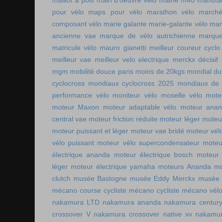
maillot à pois
main d'oeuvre vélo
malhe m40
manufac
pour vélo
maps pour vélo
marathon vélo
marché
composant vélo
marie galante
marie-galante vélo
mar
ancienne vae
marque de vélo autrichienne
marque
matricule vélo
mauro gianetti
meilleur coureur cycl
meilleur vae
meilleur velo electrique
merckx décisif
mgm
mobilité douce paris
moins de 20kgs
mondial du
cyclocross
mondiaux cyclocross 2025
mondiaux de 
performance vélo
moniteur vélo
moselle vélo
mote
moteur Maxon
moteur adaptable vélo
moteur ana
central vae
moteur friction réduite
moteur léger
moteu
moteur puissant et léger
moteur vae bridé
moteur vél
vélo puissant
moteur vélo supercondensateur
moteu
électrique ananda
moteur électrique bosch
moteur 
léger
moteur électrique yamaha
moteurs Ananda
mo
clutch
musée Bastogne
musée Eddy Merckx
musée 
mécano course cycliste
mécano cycliste
mécano vél
nakamura LTD
nakamura ananda
nakamura centur
crossover V
nakamura crossover native xv
nakamur