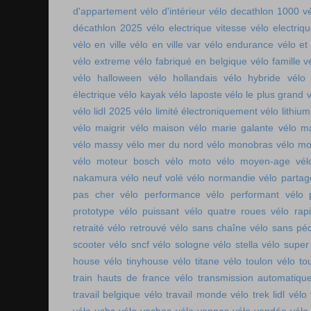
d'appartement
vélo d'intérieur
vélo decathlon 1000
v
décathlon 2025
vélo electrique vitesse
vélo electri
vélo en ville
vélo en ville var
vélo endurance
vélo et
vélo extreme
vélo fabriqué en belgique
vélo famille
v
vélo halloween
vélo hollandais
vélo hybride
vélo 
électrique
vélo kayak
vélo laposte
vélo le plus grand
v
vélo lidl 2025
vélo limité électroniquement
vélo lithium
vélo maigrir
vélo maison
vélo marie galante
vélo ma
vélo massy
vélo mer du nord
vélo monobras
vélo m
vélo moteur bosch
vélo moto
vélo moyen-age
vél
nakamura
vélo neuf volé
vélo normandie
vélo parta
pas cher
vélo performance
vélo performant
vélo 
prototype
vélo puissant
vélo quatre roues
vélo rap
retraité
vélo retrouvé
vélo sans chaîne
vélo sans pé
scooter
vélo sncf
vélo sologne
vélo stella
vélo super
house
vélo tinyhouse
vélo titane
vélo toulon
vélo to
train hauts de france
vélo transmission automatiqu
travail belgique
vélo travail monde
vélo trek lidl
vélo 