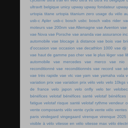
cyclisme
ultra trail en vélo
ultra vtt
ultra vtt belgique
ultravtt belgique
unicy
upway
upway fondateur
upway
urtopia titane
urtopia titanium zero
usage du vélo a
usb-c Apler
usb-c bosch
usbc bosch
vabs rider
va
moteurs
vae 200nm
vae Allemagne
vae Aventon
vae
vae Nova
vae Porsche
vae ananda
vae assurance inc
automobile
vae blocage à distance
vae bois
vae br
d'occasion vae occasion
vae decathlon 1000
vae dji
vae haut de gamme pas cher
vae le plus léger
vae li
automobile
vae mercedes
vae merco
vae nio
reconditionné
vae reconditionnés
vae record
vae sé
vae très rapide
vae vtc
vae yam
vae yamaha
vala
variation prix vae
variation prix vélo
velo
velo 10kgs
de france
velo japon
velo onfly
velo ter
velobe
bénéfices
velotaf bénéfices santé
velotaf bénéfices
fatigue
velotaf risque santé
velotaf rythme
vendeur c
vente composants vélo
vente cycle
vente vélo
ventes
paris
vindegard
vingegaard
virenque
virenque 2025
visible à vélo
vitesse en vélo
vitesse max vélo électr