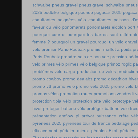
schwalbe
pneus gravel
pneus gravel schwalbe
pneus
2025
podbike belgique
podride
pogacar 2025
pogaca
chauffantes
poignées vélo chauffantes
poisson d'av
faveur du vélo
ponomarets
ponomarets eidolon
port
pourquoi courroi
pourquoi les barres sont différe
femme ?
pourquoi un gravel
pourquoi un vélo gravel
vélo
premier Paris-Roubaix
premier maillot à poids
pr
Paris-Roubaix
prendre soin de son vae
pression péda
vélo
primes vélo
primes vélo belgique
primoz roglic p
problèmes vélo cargo
production de vélos
production
promo cowboy
promo dealabs
promo décathlon hive
promo vtt
promo vélo
promo vélo 2025
promo vélo B
promos vélos
promotion roues
promotions vendredi v
protection tibia vélo
protection tête vélo
prototype vé
hiver
protéger batterie vélo
protéger batterie vélo froi
présentation amflow pl
prévot
puissance crête vél
pyrénées 2025
pyrénées tour de france
pédalage
péd
efficacement
pédaler mieux
pédales Ekoï
pédales 