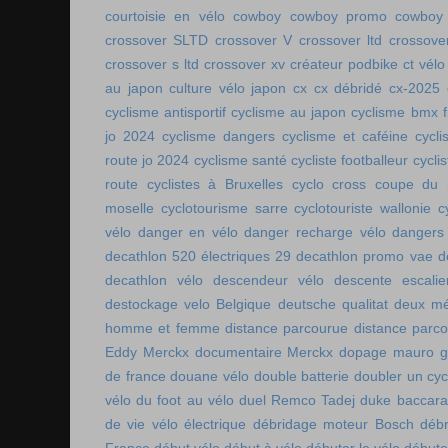
courtoisie en vélo
cowboy
cowboy promo
cowboy 
crossover SLTD
crossover V
crossover ltd
crossove
crossover s ltd
crossover xv
créateur podbike
ct vélo
au japon
culture vélo japon
cx
cx débridé
cx-2025
cyclisme antisportif
cyclisme au japon
cyclisme bmx f
jo 2024
cyclisme dangers
cyclisme et caféine
cycl
route jo 2024
cyclisme santé
cycliste footballeur
cyclis
route
cyclistes à Bruxelles
cyclo cross coupe du
moselle
cyclotourisme sarre
cyclotouriste wallonie
c
vélo
danger en vélo
danger recharge vélo
dangers
decathlon 520 électriques 29
decathlon promo vae
d
decathlon vélo
descendeur vélo
descente escalie
destockage velo Belgique
deutsche qualitat
deux mé
homme et femme
distance parcourue
distance parco
Eddy Merckx
documentaire Merckx
dopage mauro gi
de france
douane vélo
double batterie
doubler un cyc
vélo
du foot au vélo
duel Remco Tadej
duke baccara
de vie vélo électrique
débridage moteur Bosch
débr