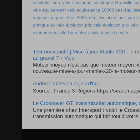
électrifier son vélo
électrique
électrique Granville
ép
vélo
équipement vélo
équivalence 10000 pas
équival
natation
étapes Giro 2025
état
évolution prix vae
é
pratique du vélo
évolution prix vélo
évolution prix vélo
évènements vélo Lyon
être visible à vélo
île vélo
Test nouveauté | Mise à jour Mahle X20 : le 
au gravel ? ⋆ Vojo
Moteur moyeu n'est pas que moteur moyen ht
nouveaute-mise-a-jour-mahle-x20-le-moteur-m
Andorre classica aujourd'hui !
Source : France 3 Régions https://search.a
Le Crossover GT, transmission automatique, c
Une première chez Intersport : voici le Cross
transmission automatique qui fait tout à votre 