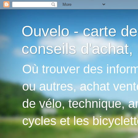
Ouvelo - carte de
conseils d'achat, 
Où trouver des inform
ou autres, achat vent
de vélo, technique, an
cycles et les bicyclett