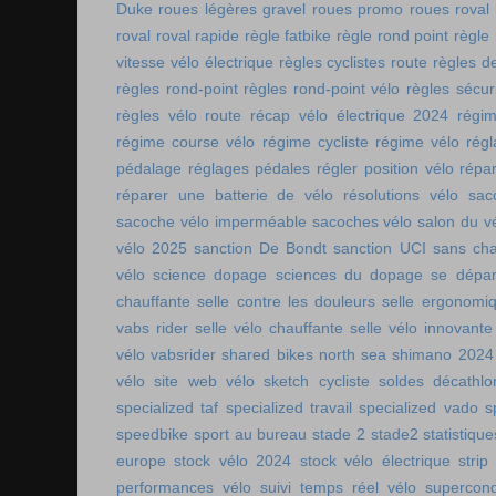
Duke
roues légères gravel
roues promo
roues roval
roval
roval rapide
règle fatbike
règle rond point
règle
vitesse vélo électrique
règles cyclistes route
règles de
règles rond-point
règles rond-point vélo
règles sécuri
règles vélo route
récap vélo électrique 2024
régi
régime course vélo
régime cycliste
régime vélo
régl
pédalage
réglages pédales
régler position vélo
répa
réparer une batterie de vélo
résolutions vélo
sac
sacoche vélo imperméable
sacoches vélo
salon du v
vélo 2025
sanction De Bondt
sanction UCI
sans ch
vélo
science dopage
sciences du dopage
se dépa
chauffante
selle contre les douleurs
selle ergonomi
vabs rider
selle vélo chauffante
selle vélo innovante
vélo vabsrider
shared bikes north sea
shimano 2024
vélo
site web vélo
sketch cycliste
soldes décathlo
specialized taf
specialized travail
specialized vado
s
speedbike
sport au bureau
stade 2
stade2
statistiqu
europe
stock vélo 2024
stock vélo électrique
strip
performances vélo
suivi temps réel vélo
supercon