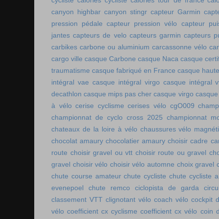
cycliste
calories cycliste
calories tour de france
cal
canyon highbar
canyon stingr
capteur Garmin
capt
pression pédale
capteur pression vélo
capteur pu
jantes
capteurs de velo
capteurs garmin
capteurs p
carbikes
carbone ou aluminium
carcassonne vélo
car
cargo ville
casque Carbone
casque Naca
casque certi
traumatisme
casque fabriqué en France
casque haute
intégral vae
casque intégral virgo
casque intégral v
decathlon
casque mips pas cher
casque virgo
casque 
à vélo
cerise cyclisme
cerises vélo
cgO009
champ
championnat de cyclo cross 2025
championnat mo
chateaux de la loire à vélo
chaussures vélo magnét
chocolat amaury
chocolatier amaury
choisir cadre c
route
choisir gravel ou vtt
choisir route ou gravel
cho
gravel
choisir vélo
choisir vélo automne
choix gravel
chute course amateur
chute cycliste
chute cycliste 
evenepoel
chute remco
ciclopista de garda
circ
classement VTT
clignotant vélo
coach vélo
cockpit 
vélo
coefficient cx cyclisme
coefficient cx vélo
coin 