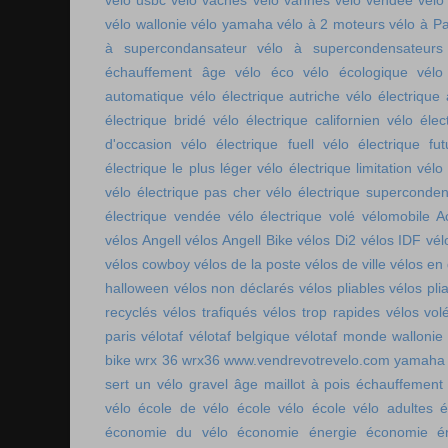
vélo usbc
vélo vaches
vélo vannes
vélo vendée
vélo
vélo wallonie
vélo yamaha
vélo à 2 moteurs
vélo à Pa
à supercondansateur
vélo à supercondensateurs
échauffement âge
vélo éco
vélo écologique
vélo
automatique
vélo électrique autriche
vélo électrique 
électrique bridé
vélo électrique californien
vélo élec
d'occasion
vélo électrique fuell
vélo électrique fut
électrique le plus léger
vélo électrique limitation
vélo 
vélo électrique pas cher
vélo électrique superconde
électrique vendée
vélo électrique volé
vélomobile Ac
vélos Angell
vélos Angell Bike
vélos Di2
vélos IDF
vél
vélos cowboy
vélos de la poste
vélos de ville
vélos en
halloween
vélos non déclarés
vélos pliables
vélos pli
recyclés
vélos trafiqués
vélos trop rapides
vélos vol
paris
vélotaf
vélotaf belgique
vélotaf monde
wallonie
bike
wrx 36
wrx36
www.vendrevotrevelo.com
yamaha 
sert un vélo gravel
âge maillot à pois
échauffement
vélo
école de vélo
école vélo
école vélo adultes
é
économie du vélo
économie énergie
économie én