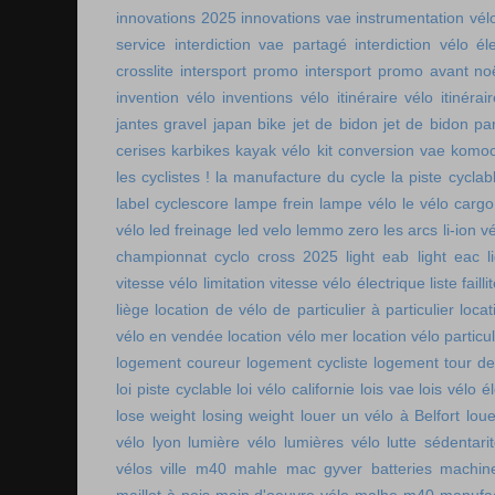
innovations 2025
innovations vae
instrumentation vél
service
interdiction vae partagé
interdiction vélo é
crosslite
intersport promo
intersport promo avant no
invention vélo
inventions vélo
itinéraire vélo
itinérai
jantes gravel
japan bike
jet de bidon
jet de bidon pa
cerises
karbikes
kayak vélo
kit conversion vae
komoo
les cyclistes !
la manufacture du cycle
la piste cycla
label cyclescore
lampe frein
lampe vélo
le vélo cargo
vélo
led freinage
led velo
lemmo zero
les arcs
li-ion v
championnat cyclo cross 2025
light eab
light eac
l
vitesse vélo
limitation vitesse vélo électrique
liste faill
liège
location de vélo de particulier à particulier
locat
vélo en vendée
location vélo mer
location vélo particul
logement coureur
logement cycliste
logement tour de
loi piste cyclable
loi vélo californie
lois vae
lois vélo é
lose weight
losing weight
louer un vélo à Belfort
lou
vélo lyon
lumière vélo
lumières vélo
lutte sédentari
vélos ville
m40 mahle
mac gyver batteries
machin