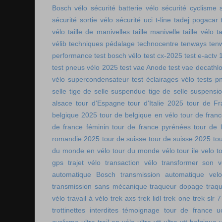
Bosch vélo
sécurité batterie vélo
sécurité cyclisme
sécurité sortie vélo
sécurité uci
t-line
tadej pogacar
vélo
taille de manivelles
taille manivelle
taille vélo
t
vélib
techniques pédalage
technocentre
tenways
ten
performance
test bosch vélo
test cx-2025
test e-actv 
test pneus vélo 2025
test vae Anode
test vae decathl
vélo supercondensateur
test éclairages vélo
tests p
selle
tige de selle suspendue
tige de selle suspensi
alsace
tour d'Espagne
tour d'Italie 2025
tour de Fr
belgique 2025
tour de belgique en vélo
tour de france
de france féminin
tour de france pyrénées
tour de l
romandie 2025
tour de suisse
tour de suisse 2025
to
du monde en vélo
tour du monde vélo
tour ile velo
t
gps
trajet vélo
transaction vélo
transformer son v
automatique Bosch
transmission automatique vel
transmission sans mécanique
traqueur dopage
traq
vélo
travail à vélo
trek axs
trek lidl
trek one
trek slr 7
trottinettes interdites
témoignage tour de france
u