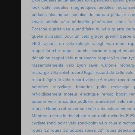
Ekoï
pédales automatiques look
pédales capteur
péda
look date
pédales magnétiques
pédales motorisé
pédales électriques
pédalier de bureau
pédalier sa
kayak
pédalo vélo
pédavélo
pénétration dans l'air
Porsche
qualité vae
quand faire du vélo
quatre jour
quelle utilisation pour un vélo gravel
quentin barbe
f400
rajeunir en vélo
raleigh
raleigh van moof
rap
rappel fourche
rappel fourche carbone
rappel moust
décathlon
rappel vélo moustache
rappel vélo van rys
rassemblements vélo Lyon
ravel wallonie
rechar
recharge vélo soleil
record Kigali
record de taille vélo
record légèreté vélo
record vitesse Aerovelo
record v
batteries
recyclage batteries puffs
recyclage p
refroidissement moteur électrique
remco bpost
re
batterie vélo
rencontre podbike
rendement vélo
ren
reprise Rebirth
retrouver son vélo volé
richard virenq
Montreal
riverside decathlon
road rash
rockrider E-E
cycliste
rond point vélo
rond-point vélo
roue directio
roues 32
roues 32 pouces
roues 32"
roues direction