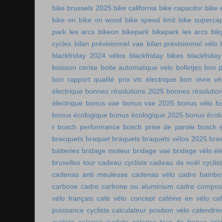
bike brussels 2025
bike california
bike capacitor
bike 
bike on
bike on wood
bike speed limit
bike supercap
park les arcs
bikeon
bikepark
bikepark les arcs
bik
cycles
bilan prévisionnel vae
bilan prévisionnel vélo
blackfriday 2024 vélos
blackfriday bikes
blackfriday
boisson cerise
boite automatique velo
bolletjes
bon p
bon rapport qualité prix vtc électrique
bon vivre vé
électrique
bonnes résolutions 2025
bonnes résolutio
électrique
bonus vae
bonus vae 2025
bonus vélo
b
bonus écologique
bonus écologique 2025
bonus écol
r
bosch performance
bosch prise de parole
bosch é
bracquets
braquet
braquets
braquets vélos 2025
bra
batteries
bridage moteur
bridage vae
bridage vélo él
bruxelles tour
cadeau cycliste
cadeau de noël cyclis
cadenas anti meuleuse
cadenas vélo
cadre bambo
carbone
cadre carbone ou aluminium
cadre compos
vélo français
café vélo concept
caféine en vélo
ca
puissance cycliste
calculateur position vélo
calendri