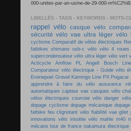
000-unites-par-an-usine-de-29-000-m%C2%B2-e
LIBELLÉS - TAGS - KEYWORDS - MOTS-C
rappel vélo
casque vélo
compara
sécurité vélo
vae ultra léger
vélo 
cyclisme
Comparatif de vélos électriques
Re
fatbikes
shimano
usb-c vélo
vélo 4 roues
supercondensateur
vélo ultra léger
vélo vert
Acticycle
Amflow PL
Angell
Bosch Lin
Comparateur vélo électrique - Guide vélo él
Evenepoel
Gravel
Kamingo
Line PX
Pogacar
apprendre à faire du vélo
assurance vé
automatiques
capteur vae
casques vélo
cha
vélos électriques
courroie vélo
danger vélo
dopage cyclisme
dopage mécanique
dopage
fatbike
feu clignotant vélo
fiabilité vae
gilet
innovations vélo
insolite vélo
mahle m40
m
mécano tour de france
nakamura électrique