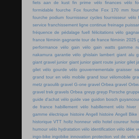
fiets aan de kust
fin prime vélo
finances vélo
fo
formidable
fourche Fox
fourche Fox 170 mm
fou
fourche podium
fournisseur cycles
fournisseur vélo
service
franchissement ligne continue
freinage puissa
fréquence de pédalage
fuell
félicitations vélo
gagnan
france féminin
gagnante tour de france féminin 2025
performance vélo
gain vélo
gain watts
gamme n
nakamura
garantie vélo
ghislain lambert
giant alu
g
giant gravel junior
giant junior
giant route junior
gilet 
gilet vélo
gourde vélo
gouvernementale
graisser s
grand tour en vélo mobile
grand tour vélomobile
gra
metz
graoulib
gravel G-one
gravel Orbea
gravel Orbe
gravel trek
gravels Orbea
greyp
greyp Porsche
gruppe
guide d'achat vélo
guide vae
guidon bosch
guyancou
de france
habillement vélo
habillement vélo hiver
gamme électrique
histoire Angell
histoire Angell Bike
historique VTT
holtz
honneur vélo
hotel coureur
hot
humour vélo
hydratation vélo
identification vélo
idée v
ingo-bike
ingobike
innovation protection vol de vélo