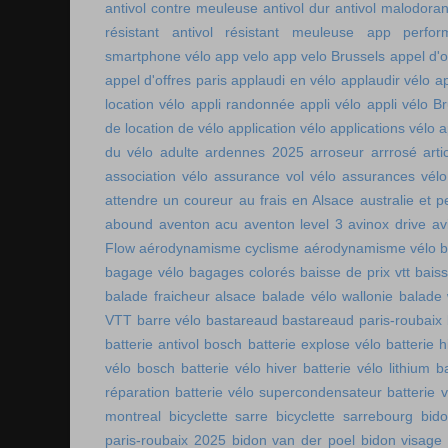
antivol contre meuleuse
antivol dur
antivol malodoran
résistant
antivol résistant meuleuse
app perfor
smartphone vélo
app velo
app velo Brussels
appel d'o
appel d'offres paris
applaudi en vélo
applaudir vélo
ap
location vélo
appli randonnée
appli vélo
appli vélo Br
de location de vélo
application vélo
applications vélo
a
du vélo adulte
ardennes 2025
arroseur arrrosé
art
association vélo
assurance vol vélo
assurances vélo
attendre un coureur
au frais en Alsace
australie et p
abound
aventon acu
aventon level 3
avinox drive
av
Flow
aérodynamisme cyclisme
aérodynamisme vélo
bagage vélo
bagages colorés
baisse de prix vtt
baiss
balade fraicheur alsace
balade vélo wallonie
balade 
VTT
barre vélo
bastareaud
bastareaud paris-roubaix
batterie antivol bosch
batterie explose vélo
batterie h
vélo bosch
batterie vélo hiver
batterie vélo lithium
b
réparation
batterie vélo supercondensateur
batterie 
montreal
bicyclette sarre
bicyclette sarrebourg
bid
paris-roubaix 2025
bidon van der poel
bidon visage