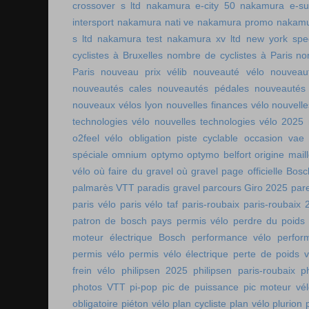
crossover s ltd
nakamura e-city 50
nakamura e-s
intersport
nakamura nati ve
nakamura promo
nakamu
s ltd
nakamura test
nakamura xv ltd
new york spee
cyclistes à Bruxelles
nombre de cyclistes à Paris
no
Paris
nouveau prix vélib
nouveauté vélo
nouveau
nouveautés cales
nouveautés pédales
nouveautés
nouveaux vélos lyon
nouvelles finances vélo
nouvelle
technologies vélo
nouvelles technologies vélo 2025
o2feel vélo
obligation piste cyclable
occasion vae
spéciale
omnium
optymo
optymo belfort
origine mail
vélo
où faire du gravel
où gravel
page officielle Bos
palmarès VTT
paradis gravel
parcours Giro 2025
pare
paris vélo
paris vélo taf
paris-roubaix
paris-roubaix 
patron de bosch
pays permis vélo
perdre du poids
moteur électrique Bosch
performance vélo
perfor
permis vélo
permis vélo électrique
perte de poids v
frein vélo
philipsen 2025
philipsen paris-roubaix
p
photos VTT
pi-pop
pic de puissance
pic moteur vé
obligatoire
piéton vélo
plan cycliste
plan vélo
plurion