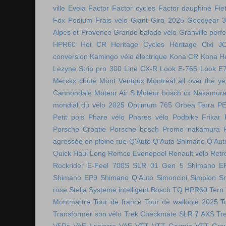
ville
Eveia
Factor
Factor cycles
Factor dauphiné
Fie
Fox Podium
Frais vélo
Giant
Giro 2025
Goodyear 
Alpes et Provence
Grande balade vélo
Granville perf
HPR60
Hei CR
Heritage Cycles
Héritage Cixi
J
conversion
Kamingo vélo électrique
Kona CR
Kona H
Lezyne Strip pro 300
Line CX-R
Look E-765
Look E
Merckx chute
Mont Ventoux
Montreal all over the ye
Cannondale
Moteur Air S
Moteur bosch cx
Nakamura 
mondial du vélo 2025
Optimum 765
Orbea Terra
P
Petit pois
Phare vélo
Phares vélo
Podbike Frikar
Porsche Croatie
Porsche bosch
Promo nakamura
agressée en pleine rue
Q'Auto
Q'Auto Shimano
Q'Aut
Quick Haul Long
Remco Evenepoel
Renault vélo
Retr
Rockrider E-Feel 700S
SLR 01 Gen 5
Shimano E
Shimano EP9
Shimano Q'Auto
Simoncini
Simplon
S
rose
Stella
Systeme intelligent Bosch
TQ HPR60
Tern
Montmartre
Tour de france
Tour de wallonie 2025
T
Transformer son vélo
Trek Checkmate SLR 7 AXS
Tr