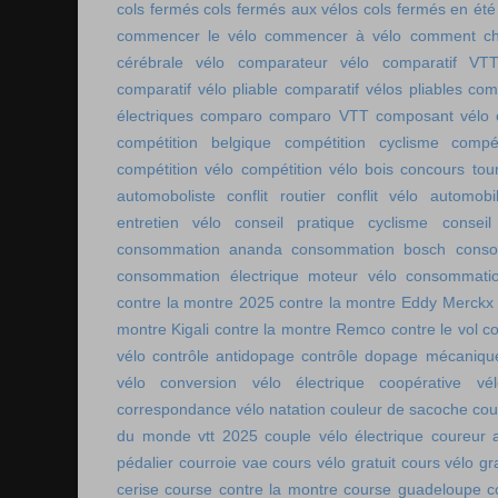
cols fermés
cols fermés aux vélos
cols fermés en été
commencer le vélo
commencer à vélo
comment cho
cérébrale vélo
comparateur vélo
comparatif VT
comparatif vélo pliable
comparatif vélos pliables
comp
électriques
comparo
comparo VTT
composant vélo
compétition belgique
compétition cyclisme
compé
compétition vélo
compétition vélo bois
concours tou
automoboliste
conflit routier
conflit vélo automobi
entretien vélo
conseil pratique cyclisme
conseil
consommation ananda
consommation bosch
conso
consommation électrique moteur vélo
consommatio
contre la montre 2025
contre la montre Eddy Merckx
montre Kigali
contre la montre Remco
contre le vol
co
vélo
contrôle antidopage
contrôle dopage mécaniqu
vélo
conversion vélo électrique
coopérative vél
correspondance vélo natation
couleur de sacoche
cou
du monde vtt 2025
couple vélo électrique
coureur a
pédalier
courroie vae
cours vélo gratuit
cours vélo gra
cerise
course contre la montre
course guadeloupe
c