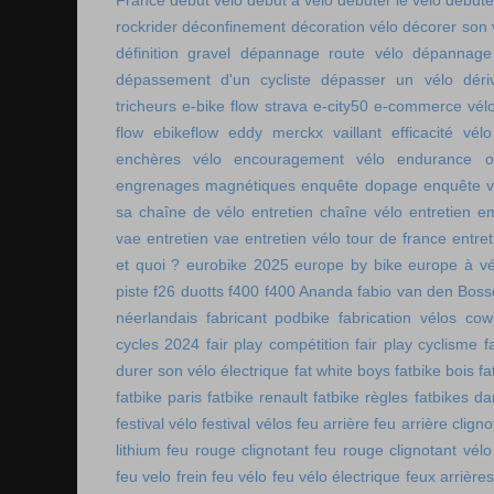
France
début vélo
début à vélo
débuter le vélo
débute
rockrider
déconfinement
décoration vélo
décorer son 
définition gravel
dépannage route vélo
dépannage 
dépassement d'un cycliste
dépasser un vélo
déri
tricheurs
e-bike flow strava
e-city50
e-commerce vél
flow
ebikeflow
eddy merckx vaillant
efficacité vélo
enchères vélo
encouragement vélo
endurance on
engrenages magnétiques
enquête dopage
enquête v
sa chaîne de vélo
entretien chaîne vélo
entretien e
vae
entretien vae
entretien vélo tour de france
entret
et quoi ?
eurobike 2025
europe by bike
europe à vé
piste
f26 duotts
f400
f400 Ananda
fabio van den Bos
néerlandais
fabricant podbike
fabrication vélos co
cycles 2024
fair play compétition
fair play cyclisme
f
durer son vélo électrique
fat white boys
fatbike bois
fa
fatbike paris
fatbike renault
fatbike règles
fatbikes d
festival vélo
festival vélos
feu arrière
feu arrière cligno
lithium
feu rouge clignotant
feu rouge clignotant vélo
feu velo frein
feu vélo
feu vélo électrique
feux arrières