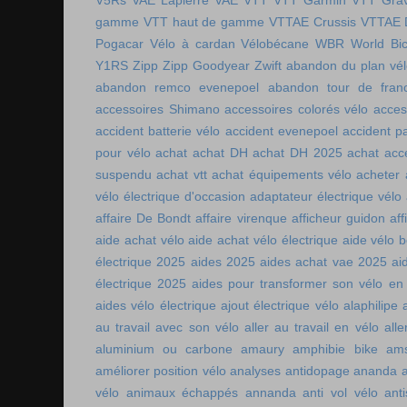
V5Rs
VAE Lapierre
VAE VTT
VTT Garmin
VTT Grav
gamme
VTT haut de gamme
VTTAE Crussis
VTTAE 
Pogacar
Vélo à cardan
Vélobécane
WBR
World Bic
Y1RS
Zipp
Zipp Goodyear
Zwift
abandon du plan vél
abandon remco evenepoel
abandon tour de fran
accessoires Shimano
accessoires colorés vélo
acces
accident batterie vélo
accident evenepoel
accident pa
pour vélo
achat
achat DH
achat DH 2025
achat acc
suspendu
achat vtt
achat équipements vélo
acheter
vélo électrique d'occasion
adaptateur électrique vélo
affaire De Bondt
affaire virenque
afficheur guidon
aff
aide achat vélo
aide achat vélo électrique
aide vélo b
électrique 2025
aides 2025
aides achat vae 2025
ai
électrique 2025
aides pour transformer son vélo en 
aides vélo électrique
ajout électrique vélo
alaphilipe
au travail avec son vélo
aller au travail en vélo
alle
aluminium ou carbone
amaury
amphibie bike
ams
améliorer position vélo
analyses antidopage
ananda
vélo
animaux échappés
annanda
anti vol vélo
ant