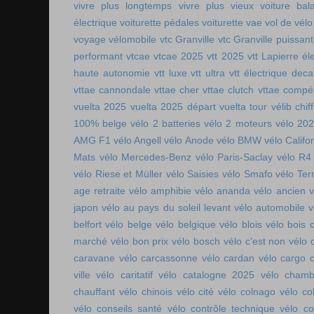
vivre plus longtemps
vivre plus vieux
voiture bala
électrique
voiturette pédales
voiturette vae
vol de vélo
voyage vélomobile
vtc Granville
vtc Granville puissant
performant
vtcae
vtcae 2025
vtt 2025
vtt Lapierre él
haute autonomie
vtt luxe
vtt ultra
vtt électrique deca
vttae cannondale
vttae cher
vttae clutch
vttae compét
vuelta 2025
vuelta 2025 départ
vuelta tour
vélib chif
100% belge
vélo 2 batteries
vélo 2 moteurs
vélo 20
AMG F1
vélo Angell
vélo Anode
vélo BMW
vélo Califo
Mats
vélo Mercedes-Benz
vélo Paris-Saclay
vélo R4
vélo Riese et Müller
vélo Saisies
vélo Smafo
vélo Ter
age retraite
vélo amphibie
vélo ananda
vélo ancien
v
japon
vélo au pays du soleil levant
vélo automobile
v
belfort
vélo belge
vélo belgique
vélo blois
vélo bois 
marché
vélo bon prix
vélo bosch
vélo c'est non
vélo 
caravane
vélo carcassonne
vélo cardan
vélo cargo 
ville
vélo caritatif
vélo catalogne 2025
vélo chamb
chauffant
vélo chinois
vélo cité
vélo colnago
vélo co
vélo conseils santé
vélo contrôle technique
vélo co