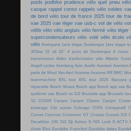
poids
podbike
prudence vélo
quel pneu vél
casque
rappel conso
rappels vélo
soldes va
de bord vélo
tour de france 2025
tour de fr
vae 2025
vae léger
vae usb-c
vol de vélo
vol
vélib
vélo
vélo anglais
vélo fermé
vélo léger
supercondensateurs
vélo volé
vélo écolo
vé
vélo
#veloparis
1ere étape Dunkerque
1ère étape t
303sw
32 vtt
32"
4 jours de Dunkerque
4 roues 
transmission
Aides tranformation vélo
Alberto Cont
Angell cycles
Arenberg
Auto
Avello
Aventon
Aventon 
parle de Wout Van Aert
Axxome
Axxome RR
BMC Mon
teammachine
BXL tour
BXL tour 2025
Baccara g
réparable
Bosch Strava
Bosch app
Bosch app vae
Bo
système vae
Bosch vs DJI
Brussels app
Brussels tou
S2
CG009
Carqon
Carqon Classic
Carqon Cruise
éclairage
Cilo suisse
Colnago Y1RS
Comparatif
C
Cornet
Courroie
Crossover GT
Crussis
Crussis DJI
C
Decathlon 100
Di2
Dji Avinox
E-765 Look
E-ACTV 
chute
Ekoï
Eurobike Francfort
Eurobike dates
Eurobi