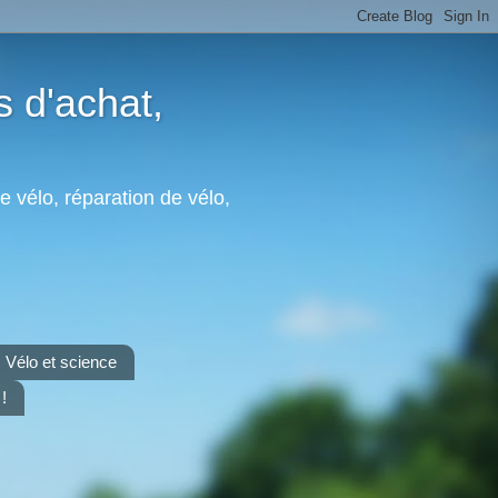
s d'achat,
e vélo, réparation de vélo,
Vélo et science
!