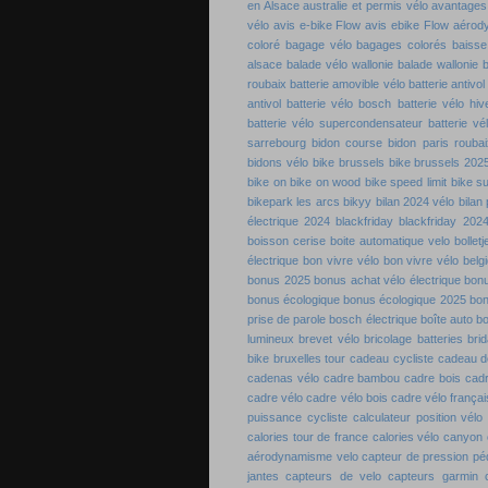
en Alsace
australie et permis vélo
avantages 
vélo
avis e-bike Flow
avis ebike Flow
aérod
coloré
bagage vélo
bagages colorés
baisse
alsace
balade vélo wallonie
balade wallonie
b
roubaix
batterie amovible vélo
batterie antivol
antivol
batterie vélo bosch
batterie vélo hiv
batterie vélo supercondensateur
batterie vé
sarrebourg
bidon course
bidon paris roubai
bidons vélo
bike brussels
bike brussels 202
bike on
bike on wood
bike speed limit
bike s
bikepark les arcs
bikyy
bilan 2024 vélo
bilan
électrique 2024
blackfriday
blackfriday 202
boisson cerise
boite automatique velo
bolletj
électrique
bon vivre vélo
bon vivre vélo belg
bonus 2025
bonus achat vélo électrique
bon
bonus écologique
bonus écologique 2025
bon
prise de parole
bosch électrique
boîte auto b
lumineux
brevet vélo
bricolage batteries
bri
bike
bruxelles tour
cadeau cycliste
cadeau de
cadenas vélo
cadre bambou
cadre bois
cadr
cadre vélo
cadre vélo bois
cadre vélo françai
puissance cycliste
calculateur position vélo
calories tour de france
calories vélo
canyon 
aérodynamisme velo
capteur de pression pé
jantes
capteurs de velo
capteurs garmin