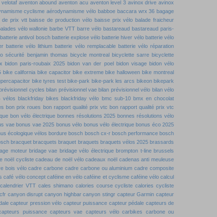
velotaf
aventon abound
aventon acu
aventon level 3
avinox drive
avinox
ynamisme cyclisme
aérodynamisme vélo
babboe
baccara wrx 36
bagage
 de prix vtt
baisse de production vélo
baisse prix vélo
balade fraicheur
alades vélo wallonie
barbe VTT
barre vélo
bastareaud
bastareaud paris-
batterie antivol bosch
batterie explose vélo
batterie hiver vélo
batterie vélo
er
batterie vélo lithium
batterie vélo remplacable
batterie vélo réparation
lo sécurité
benjamin thomas
bicycle montreal
bicyclette sarre
bicyclette
x
bidon paris-roubaix 2025
bidon van der poel
bidon visage
bidon vélo
5
bike california
bike capacitor
bike extreme
bike halloween
bike montreal
upercapacitor
bike tyres test
bike-park
bike-park les arcs
bikeon
bikepark
 prévisionnel cycles
bilan prévisionnel vae
bilan prévisionnel vélo
bilan vélo
4 vélos
blackfriday bikes
blackfriday vélo
bmc sub-10
bmx en chocolat
es
bon prix roues
bon rapport qualité prix vtc
bon rapport qualité prix vtc
ique
bon vélo électrique
bonnes résolutions 2025
bonnes résolutions vélo
us vae
bonus vae 2025
bonus vélo
bonus vélo électrique
bonus éco 2025
us écologique vélos
bordure
bosch
bosch cx-r
bosch performance
bosch
osch
bracquet
bracquets
braquet
braquets
braquets vélos 2025
brassards
dage moteur
bridage vae
bridage vélo électrique
brompton t-line
brussels
 noël cycliste
cadeau de noël vélo
cadeaux noël
cadenas anti meuleuse
e bois vélo
cadre carbone
cadre carbone ou aluminium
cadre composite
s
café vélo concept
caféine en vélo
caféine et cyclisme
caféine vélo
calcul
calendrier VTT
cales shimano
calories course cycliste
calories cycliste
cfr
canyon disrupt
canyon highbar
canyon stingr
capteur Garmin
capteur
dale
capteur pression vélo
capteur puissance
capteur pédale
capteurs de
capteurs puissance
capteurs vae
capteurs vélo
carbikes
carbone ou