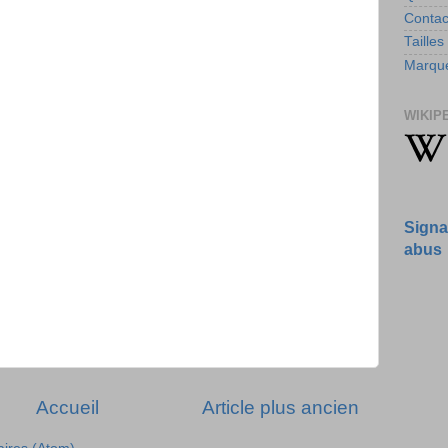
Contac
Tailles
Marque
WIKIP
Signa
abus
Accueil
Article plus ancien