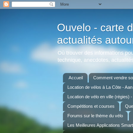
Ouvelo - carte d
actualités autou
Où trouver des informations pour
technique, anecdotes, actualités,
Accueil
Comment vendre son
Location de vélos à La Côte - Aa
Location de vélo en ville (régies) -
Compétitions et courses
Quel
Forums sur le thème du vélo
Les Meilleures Applications Smar