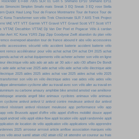
Rockrider E-Feel 700S
SLR 01 Gen 5
Shimano EP10
Shimano EP11
uto
Simoncini
Simplon
Smafo mats
Sneak 3 EQ
Sneak 3 EQ rose
Stella
ern Quick Haul Long
Tour de France Montmartre
Tour de france
Tour de
XC Kona
Transformer son vélo
Trek Checkmate SLR 7 AXS
Trek Project
rre
VAE VTT
VTT Garmin
VTT Gravel
VTT Gravel Scott
VTT Scott
VTT
s
VTTAE Decathlon
VTTAE Dji
Van Der Poel et Pogacar
Vélo à cardan
Van Aert
XC Kona
Y1RS
Zipp
Zipp Goodyear
Zwift
abandon du plan vélo
remco evenepoel
abandon tour de france
abound lr
abs vélo
accessoires
vélo
accessoires sécurité vélo
accident batterie
accident batterie vélo
dent remco
accélérateur pour vélo
achat
achat DH
achat DH 2025
achat
spendu
achat vtt
achat équipements vélo
acheter
acheter son vélo en ligne
eur électrique vélo
ado
ado air
ado air 30
ado r
ado r30
affaire De Bondt
o
aide
aide achat vae 2025
aide achat vélo
aide achat vélo électrique
aide
électrique 2025
aides 2025
aides achat vae 2025
aides achat vélo 2025
 transformer son vélo en vélo électrique
aides vae
aides vélo
aides vélo
ilippe
alimentation cyclisme
aller au travail avec son vélo
aller au travail en
aluminium ou carbone
amaury
amphibie bike
amslod
amslod vae
améliorer
ntidopage
ananda
angell bike
animaux cyclistes
animaux vélo
animaux
 en cyclisme
antivol
antivol U
antivol contre meuleuse
antivol dur
antivol
ntivol résistant
antivol résistant meuleuse
app performance vélo
app
app velo Brussels
appel d'offre vélo
appel d'offres mobilité douce
appel
appli android vélo
appli ebike-flow
appli location vélo
appli randonnée
appli
pplication de location de vélo
application vélo
applications vélo
apprendre
ardennes 2025
arroseur arrrosé
article amflow
association marques vélo
ces vélo
atout santé
attain c62
attain c62 slt
attendre un coureur
au frais