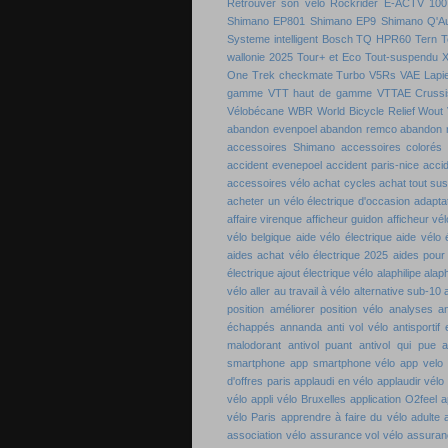
Retrouver son vélo
Rockrider E-ACTV 100
Shimano EP801
Shimano EP9
Shimano Q'A
Systeme intelligent Bosch
TQ HPR60
Tern
T
wallonie 2025
Tour+ et Eco
Tout-suspendu 
One
Trek checkmate
Turbo
V5Rs
VAE Lapie
gamme
VTT haut de gamme
VTTAE Crussi
Vélobécane
WBR
World Bicycle Relief
Wout 
abandon evenpoel
abandon remco
abandon 
accessoires Shimano
accessoires colorés 
accident evenepoel
accident paris-nice
acci
accessoires vélo
achat cycles
achat tout su
acheter un vélo électrique d'occasion
adaptat
affaire virenque
afficheur guidon
afficheur vél
vélo belgique
aide vélo électrique
aide vélo 
aides achat vélo électrique 2025
aides pour
électrique
ajout électrique vélo
alaphilipe
alaph
vélo
aller au travail à vélo
alternative sub-10
position
améliorer position vélo
analyses a
échappés
annanda
anti vol vélo
antisportif
malodorant
antivol puant
antivol qui pue
a
smartphone
app smartphone vélo
app velo
d'offres paris
applaudi en vélo
applaudir vélo
vélo
appli vélo Bruxelles
application O2feel
a
vélo Paris
apprendre à faire du vélo adulte
association vélo
assurance vol vélo
assuran