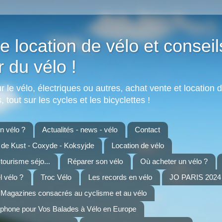
e location de vélo et conseil
r du vélo !
 le vélo, électriques ou autres, achat vente et location d
 tout sur les cycles et les bicyclettes !
 vélo ?
Actualités - news - vélo
Contact
n de Kust - Coxyde - Koksyjde
Location de vélo
 tourisme séjo...
Réparer son vélo
Où acheter un vélo ?
 vélo ?
Troc Vélo
Les records en vélo
JO PARIS 2024 
Magazines consacrés au cyclisme et au vélo
tphone pour Vos Balades à Vélo en Europe