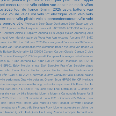
 poids
podbike
prudence vélo
quel pneu vélo
rappel
pel conso
rappels vélo
soldes vae decathlon
stock vélos
nce 2025
tour de france féminin 2025
usb-c batterie
vae
 vélo
vol de vélos
vol vélo
vtt électrique
vélib
vélo
vélo
 mercedes
vélo pliable
vélo supercondensateurs
vélo volé
 énergie vélo
#veloparis
1ere étape Dunkerque
1ère étape tour de
t
32"
4 jours de Dunkerque
4 roues vélo
ACTV100
ACTV900
AK2 cycle
to Contador
Alpine x Lapierre
Ananda r400
Angell cycles
Arenberg
Auto
 level
Axel Merckx parle de Wout Van Aert
Axxome
Axxome RR
BMC
mmachine
BXL tour
BXL tour 2025
Baccara gravel
Baccara wrx36
Batterie
h app vae
Bosch application vélo électrique
Bosch système vae
Bosch vs
le
Buffalo Bicycle utility S2
CG009
Carqon
Carqon Classic
Carqon Cruise
ilo suisse
Colnago Y1RS
Comparatif
Comparatif éclairages vélo
Contador
ussis DJI
Cube carbone
DJI turbo
DJI vs Bosch
Decathlon 100
Di2
Dji
P8
EP801
Eddy Merckx chute
Ekoï
Eurobike Francfort
Eurobike dates
ke ville
Eveia
Factor
Factor cycles
Factor dauphiné
Fietsersbond
s vélo
Giant
Giro 2025
Goodyear 303sw
Goodyear vélo
Grande balade
ville performant
Granville puissant
Gravel Scott
HPR60
Hei CR
Heritage
nsha
Kamingo conversion
Kamingo vélo électrique
Kona CR
Kona Hei Hei
 pro 300
Line CX-R
Look E-765
Look E765
Look Optimum
MFC
Maxon Air
over the year by bike
Montréal
Moterra
Moterra Cannondale
Moteur Air S
r 2025
Nova usb
N°1 mondial du vélo 2025
Optimum 765
Orbea Terra
t pois
Phare vélo
Phares vélo
Podbike Frikar
Pogacar 19 watts
Pogacar
mo nakamura
Promo vélo électrique
Puck Moonen agressée en pleine rue
i2 Shimano
Quick Haul
Quick Haul Long
Remco Evenepoel
Renault vélo