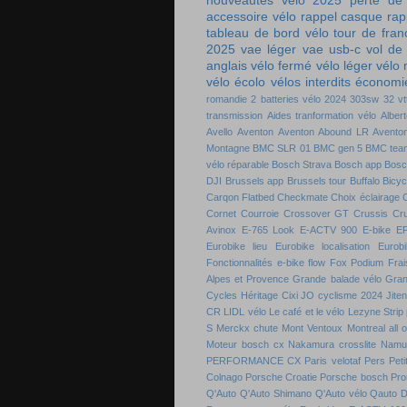
nouveautés vélo 2025
perte de
accessoire vélo
rappel casque
rap
tableau de bord vélo
tour de fra
2025
vae léger
vae usb-c
vol de
anglais
vélo fermé
vélo léger
vélo
vélo écolo
vélos interdits
économie
romandie
2 batteries vélo
2024
303sw
32 vt
transmission
Aides tranformation vélo
Alber
Avello
Aventon
Aventon Abound LR
Aventon
Montagne
BMC SLR 01
BMC gen 5
BMC tea
vélo réparable
Bosch Strava
Bosch app
Bosc
DJI
Brussels app
Brussels tour
Buffalo Bicyc
Carqon Flatbed
Checkmate
Choix éclairage
C
Cornet
Courroie
Crossover GT
Crussis
Cr
Avinox
E-765 Look
E-ACTV 900
E-bike
E
Eurobike lieu
Eurobike localisation
Eurobi
Fonctionnalités e-bike flow
Fox Podium
Frai
Alpes et Provence
Grande balade vélo
Gran
Cycles
Héritage Cixi
JO cyclisme 2024
Jite
CR
LIDL vélo
Le café et le vélo
Lezyne Strip
S
Merckx chute
Mont Ventoux
Montreal all 
Moteur bosch cx
Nakamura crosslite
Namu
PERFORMANCE CX
Paris velotaf
Pers
Peti
Colnago
Porsche Croatie
Porsche bosch
Pro
Q'Auto
Q'Auto Shimano
Q'Auto vélo
Qauto D