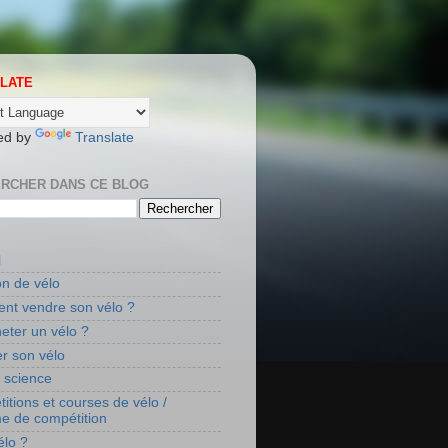
LATE
ed by
Translate
RCHER DANS CE BLOG
l
on de vélo
t vendre son vélo ?
eter un vélo ?
r son vélo
t science
itions et courses de vélo /
me de compétition
élo ?