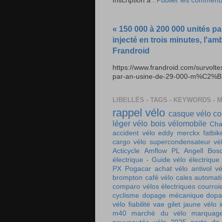
Inscription à :
Publier les comment
« 150 000 à 200 000 unités pa
injecté en trois minutes, l'am
Frandroid
https://www.frandroid.com/survolt
par-an-usine-de-29-000-m%C2%B2-e
LIBELLÉS - TAGS - KEYWORDS - 
rappel vélo
casque vélo
co
léger
vélo bois
vélomobile
Cha
accident vélo
eddy merckx
fatbik
cargo
vélo supercondensateur
vé
Acticycle
Amflow PL
Angell
Bos
électrique - Guide vélo électrique
PX
Pogacar
achat vélo
antivol vé
brompton
café vélo
cales automat
comparo vélos électriques
courroi
cyclisme
dopage mécanique
dopa
vélo
fiabilité vae
gilet jaune vélo
m40
marché du vélo
marquag