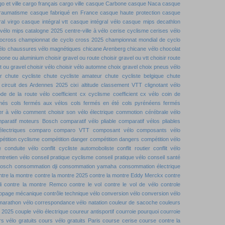
o et ville
cargo français
cargo ville
casque Carbone
casque Naca
casque
traumatisme
casque fabriqué en France
casque haute protection
casque
al virgo
casque intégral vtt
casque intégral vélo
casque mips decathlon
vélo mips
catalogne 2025
centre-ville à vélo
cerise cyclisme
cerises vélo
locross
championnat de cyclo cross 2025
championnat mondial de cyclo
élo
chaussures vélo magnétiques
chicane Arenberg
chicane vélo
chocolat
rbone ou aluminium
choisir gravel ou route
choisir gravel ou vtt
choisir route
tt ou gravel
choisir vélo
choisir vélo automne
choix gravel
choix pneus vélo
r
chute cycliste
chute cycliste amateur
chute cycliste belgique
chute
circuit des Ardennes 2025
cixi altitude
classement VTT
clignotant vélo
de de la route vélo
coefficient cx cyclisme
coefficient cx vélo
coin de
rmés
cols fermés aux vélos
cols fermés en été
cols pyrénéens fermés
r à vélo
comment choisir son vélo électrique
commotion cérébrale vélo
paratif moteurs Bosch
comparatif vélo pliable
comparatif vélos pliables
lectriques
comparo
comparo VTT
composant vélo
composants vélo
étition cyclisme
compétition danger
compétition dangers
compétition vélo
e
conduite vélo
conflit cycliste automoboliste
conflit routier
conflit vélo
ntretien vélo
conseil pratique cyclisme
conseil pratique vélo
conseil santé
bosch
consommation dji
consommation yamaha
consommation électrique
ntre la montre
contre la montre 2025
contre la montre Eddy Merckx
contre
i
contre la montre Remco
contre le vol
contre le vol de vélo
controle
dopage mécanique
contrôle technique vélo
conversion vélo
conversion vélo
marathon vélo
correspondance vélo natation
couleur de sacoche
couleurs
t 2025
couple vélo électrique
coureur antisportif
courroie pourquoi
courroie
s vélo gratuits
cours vélo gratuits Paris
course cerise
course contre la