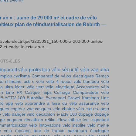
aires (Atom)
r an » : usine de 29 000 m² et cadre de vélo
bitieux plan de réindustrialisation de Rebirth —
es/velo-electrique/3203091_150-000-a-200-000-unites-
t-cadre-injecte-en-tr...
MOTS-CLÉS
mparatif vélo
protection vélo
sécurité vélo
vae ultra
mpion cyclisme
Comparatif de vélos électriques
Remco
es
shimano
usb-c vélo
vélo 4 roues
vélo bambou
vélo
lo ultra léger
vélo vert
vélo électrique
Accessoires vélo
ch Line PX
Casque mips
Colnago
Comparateur vélo
E-ACTV 100
Eurobike
Evenepoel
Gravel
Kamingo
Line
lo
app vélo
apprendre à faire du vélo
assurance vélo
iques
capteur vae
casques vélo
chaîne vélo
cixi
cixi pers
e vélo
danger vélo
decathlon e-actv 100
dopage
dopage
ge pogacar
décathlon
eBike Flow
fatbike
feu clignotant
immatriculation vélo
innovations vélo
insolite vélo
mahle
e vélo
mécano tour de france
nakamura électrique