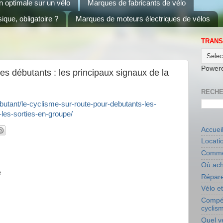
on optimale sur un vélo
Marques de fabricants de vélo
ique, obligatoire ?
Marques de moteurs électriques de vélos
TRANS
Power
les débutants : les principaux signaux de la
RECHE
butant/le-cyclisme-sur-route-pour-debutants-les-
les-sorties-en-groupe/
Accuei
Locati
Commen
Où ach
e
Répare
Vélo e
Compét
cyclis
Quel v