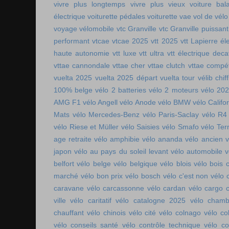
vivre plus longtemps
vivre plus vieux
voiture bala
électrique
voiturette pédales
voiturette vae
vol de vélo
voyage vélomobile
vtc Granville
vtc Granville puissant
performant
vtcae
vtcae 2025
vtt 2025
vtt Lapierre él
haute autonomie
vtt luxe
vtt ultra
vtt électrique deca
vttae cannondale
vttae cher
vttae clutch
vttae compét
vuelta 2025
vuelta 2025 départ
vuelta tour
vélib chif
100% belge
vélo 2 batteries
vélo 2 moteurs
vélo 20
AMG F1
vélo Angell
vélo Anode
vélo BMW
vélo Califo
Mats
vélo Mercedes-Benz
vélo Paris-Saclay
vélo R4
vélo Riese et Müller
vélo Saisies
vélo Smafo
vélo Ter
age retraite
vélo amphibie
vélo ananda
vélo ancien
v
japon
vélo au pays du soleil levant
vélo automobile
v
belfort
vélo belge
vélo belgique
vélo blois
vélo bois 
marché
vélo bon prix
vélo bosch
vélo c'est non
vélo 
caravane
vélo carcassonne
vélo cardan
vélo cargo 
ville
vélo caritatif
vélo catalogne 2025
vélo chamb
chauffant
vélo chinois
vélo cité
vélo colnago
vélo co
vélo conseils santé
vélo contrôle technique
vélo co