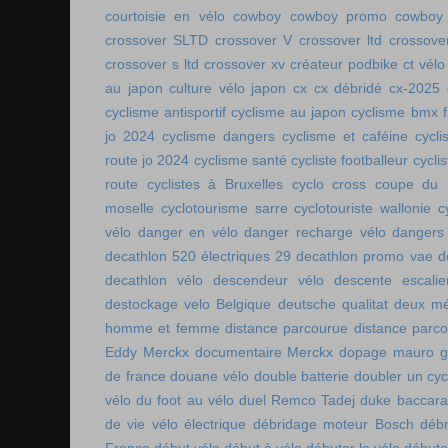
courtoisie en vélo
cowboy
cowboy promo
cowboy 
crossover SLTD
crossover V
crossover ltd
crossove
crossover s ltd
crossover xv
créateur podbike
ct vélo
au japon
culture vélo japon
cx
cx débridé
cx-2025
cyclisme antisportif
cyclisme au japon
cyclisme bmx f
jo 2024
cyclisme dangers
cyclisme et caféine
cycl
route jo 2024
cyclisme santé
cycliste footballeur
cyclis
route
cyclistes à Bruxelles
cyclo cross coupe du
moselle
cyclotourisme sarre
cyclotouriste wallonie
c
vélo
danger en vélo
danger recharge vélo
dangers
decathlon 520 électriques 29
decathlon promo vae
d
decathlon vélo
descendeur vélo
descente escalie
destockage velo Belgique
deutsche qualitat
deux mé
homme et femme
distance parcourue
distance parco
Eddy Merckx
documentaire Merckx
dopage mauro gi
de france
douane vélo
double batterie
doubler un cyc
vélo
du foot au vélo
duel Remco Tadej
duke baccara
de vie vélo électrique
débridage moteur Bosch
débr