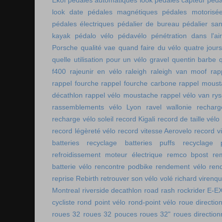
Ekoï
pédales automatiques look
pédales capteur
péda
look date
pédales magnétiques
pédales motorisé
pédales électriques
pédalier de bureau
pédalier sa
kayak
pédalo vélo
pédavélo
pénétration dans l'air
Porsche
qualité vae
quand faire du vélo
quatre jour
quelle utilisation pour un vélo gravel
quentin barbe
f400
rajeunir en vélo
raleigh
raleigh van moof
rap
rappel fourche
rappel fourche carbone
rappel moust
décathlon
rappel vélo moustache
rappel vélo van rys
rassemblements vélo Lyon
ravel wallonie
rechar
recharge vélo soleil
record Kigali
record de taille vélo
record légèreté vélo
record vitesse Aerovelo
record v
batteries
recyclage batteries puffs
recyclage p
refroidissement moteur électrique
remco bpost
re
batterie vélo
rencontre podbike
rendement vélo
ren
reprise Rebirth
retrouver son vélo volé
richard virenq
Montreal
riverside decathlon
road rash
rockrider E-E
cycliste
rond point vélo
rond-point vélo
roue directio
roues 32
roues 32 pouces
roues 32"
roues direction