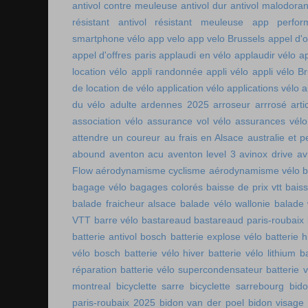
antivol contre meuleuse
antivol dur
antivol malodoran
résistant
antivol résistant meuleuse
app perfor
smartphone vélo
app velo
app velo Brussels
appel d'o
appel d'offres paris
applaudi en vélo
applaudir vélo
ap
location vélo
appli randonnée
appli vélo
appli vélo Br
de location de vélo
application vélo
applications vélo
a
du vélo adulte
ardennes 2025
arroseur arrrosé
art
association vélo
assurance vol vélo
assurances vélo
attendre un coureur
au frais en Alsace
australie et p
abound
aventon acu
aventon level 3
avinox drive
av
Flow
aérodynamisme cyclisme
aérodynamisme vélo
bagage vélo
bagages colorés
baisse de prix vtt
baiss
balade fraicheur alsace
balade vélo wallonie
balade 
VTT
barre vélo
bastareaud
bastareaud paris-roubaix
batterie antivol bosch
batterie explose vélo
batterie h
vélo bosch
batterie vélo hiver
batterie vélo lithium
b
réparation
batterie vélo supercondensateur
batterie 
montreal
bicyclette sarre
bicyclette sarrebourg
bid
paris-roubaix 2025
bidon van der poel
bidon visage