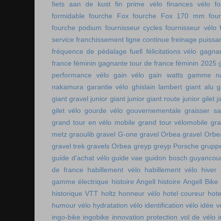
fiets aan de kust
fin prime vélo
finances vélo
fo
formidable
fourche Fox
fourche Fox 170 mm
fou
fourche podium
fournisseur cycles
fournisseur vélo
service
franchissement ligne continue
freinage puissa
fréquence de pédalage
fuell
félicitations vélo
gagnan
france féminin
gagnante tour de france féminin 2025
performance vélo
gain vélo
gain watts
gamme n
nakamura
garantie vélo
ghislain lambert
giant alu
g
giant gravel junior
giant junior
giant route junior
gilet 
gilet vélo
gourde vélo
gouvernementale
graisser s
grand tour en vélo mobile
grand tour vélomobile
gra
metz
graoulib
gravel G-one
gravel Orbea
gravel Orbe
gravel trek
gravels Orbea
greyp
greyp Porsche
gruppe
guide d'achat vélo
guide vae
guidon bosch
guyancou
de france
habillement vélo
habillement vélo hiver
gamme électrique
histoire Angell
histoire Angell Bike
historique VTT
holtz
honneur vélo
hotel coureur
hot
humour vélo
hydratation vélo
identification vélo
idée v
ingo-bike
ingobike
innovation protection vol de vélo