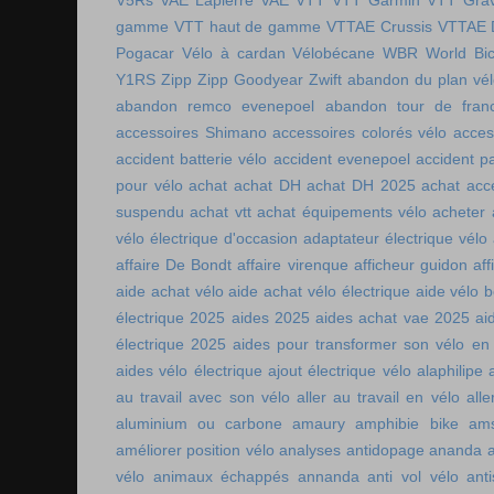
V5Rs
VAE Lapierre
VAE VTT
VTT Garmin
VTT Grav
gamme
VTT haut de gamme
VTTAE Crussis
VTTAE 
Pogacar
Vélo à cardan
Vélobécane
WBR
World Bic
Y1RS
Zipp
Zipp Goodyear
Zwift
abandon du plan vél
abandon remco evenepoel
abandon tour de fran
accessoires Shimano
accessoires colorés vélo
acces
accident batterie vélo
accident evenepoel
accident pa
pour vélo
achat
achat DH
achat DH 2025
achat acc
suspendu
achat vtt
achat équipements vélo
acheter
vélo électrique d'occasion
adaptateur électrique vélo
affaire De Bondt
affaire virenque
afficheur guidon
aff
aide achat vélo
aide achat vélo électrique
aide vélo b
électrique 2025
aides 2025
aides achat vae 2025
ai
électrique 2025
aides pour transformer son vélo en 
aides vélo électrique
ajout électrique vélo
alaphilipe
au travail avec son vélo
aller au travail en vélo
alle
aluminium ou carbone
amaury
amphibie bike
ams
améliorer position vélo
analyses antidopage
ananda
vélo
animaux échappés
annanda
anti vol vélo
ant