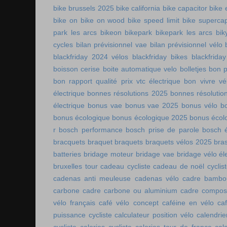
bike brussels 2025
bike california
bike capacitor
bike 
bike on
bike on wood
bike speed limit
bike supercap
park les arcs
bikeon
bikepark
bikepark les arcs
bik
cycles
bilan prévisionnel vae
bilan prévisionnel vélo
blackfriday 2024 vélos
blackfriday bikes
blackfriday
boisson cerise
boite automatique velo
bolletjes
bon p
bon rapport qualité prix vtc électrique
bon vivre vé
électrique
bonnes résolutions 2025
bonnes résolutio
électrique
bonus vae
bonus vae 2025
bonus vélo
b
bonus écologique
bonus écologique 2025
bonus écol
r
bosch performance
bosch prise de parole
bosch é
bracquets
braquet
braquets
braquets vélos 2025
bra
batteries
bridage moteur
bridage vae
bridage vélo él
bruxelles tour
cadeau cycliste
cadeau de noël cyclis
cadenas anti meuleuse
cadenas vélo
cadre bambo
carbone
cadre carbone ou aluminium
cadre compos
vélo français
café vélo concept
caféine en vélo
ca
puissance cycliste
calculateur position vélo
calendri