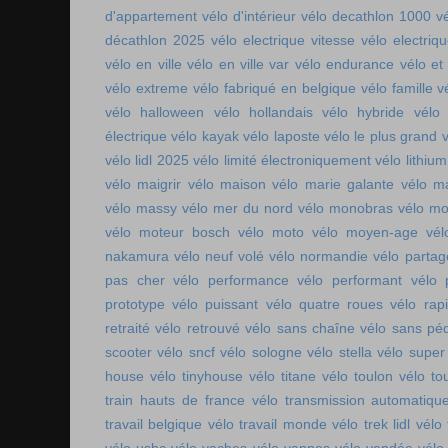
d'appartement
vélo d'intérieur
vélo decathlon 1000
v
décathlon 2025
vélo electrique vitesse
vélo electri
vélo en ville
vélo en ville var
vélo endurance
vélo et
vélo extreme
vélo fabriqué en belgique
vélo famille
v
vélo halloween
vélo hollandais
vélo hybride
vélo 
électrique
vélo kayak
vélo laposte
vélo le plus grand
v
vélo lidl 2025
vélo limité électroniquement
vélo lithium
vélo maigrir
vélo maison
vélo marie galante
vélo ma
vélo massy
vélo mer du nord
vélo monobras
vélo m
vélo moteur bosch
vélo moto
vélo moyen-age
vél
nakamura
vélo neuf volé
vélo normandie
vélo parta
pas cher
vélo performance
vélo performant
vélo 
prototype
vélo puissant
vélo quatre roues
vélo rap
retraité
vélo retrouvé
vélo sans chaîne
vélo sans pé
scooter
vélo sncf
vélo sologne
vélo stella
vélo super
house
vélo tinyhouse
vélo titane
vélo toulon
vélo to
train hauts de france
vélo transmission automatiqu
travail belgique
vélo travail monde
vélo trek lidl
vélo 