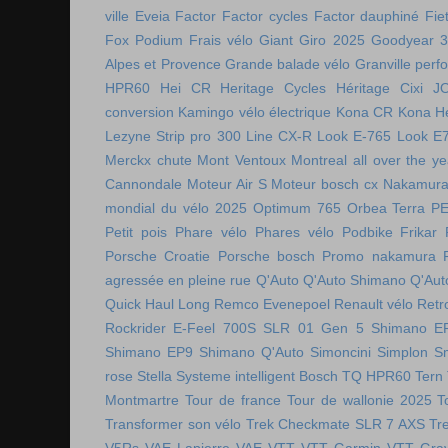
ville
Eveia
Factor
Factor cycles
Factor dauphiné
Fie
Fox Podium
Frais vélo
Giant
Giro 2025
Goodyear 
Alpes et Provence
Grande balade vélo
Granville perf
HPR60
Hei CR
Heritage Cycles
Héritage Cixi
J
conversion
Kamingo vélo électrique
Kona CR
Kona H
Lezyne Strip pro 300
Line CX-R
Look E-765
Look E
Merckx chute
Mont Ventoux
Montreal all over the ye
Cannondale
Moteur Air S
Moteur bosch cx
Nakamura 
mondial du vélo 2025
Optimum 765
Orbea Terra
P
Petit pois
Phare vélo
Phares vélo
Podbike Frikar
Porsche Croatie
Porsche bosch
Promo nakamura
agressée en pleine rue
Q'Auto
Q'Auto Shimano
Q'Aut
Quick Haul Long
Remco Evenepoel
Renault vélo
Retr
Rockrider E-Feel 700S
SLR 01 Gen 5
Shimano E
Shimano EP9
Shimano Q'Auto
Simoncini
Simplon
S
rose
Stella
Systeme intelligent Bosch
TQ HPR60
Tern
Montmartre
Tour de france
Tour de wallonie 2025
T
Transformer son vélo
Trek Checkmate SLR 7 AXS
Tr