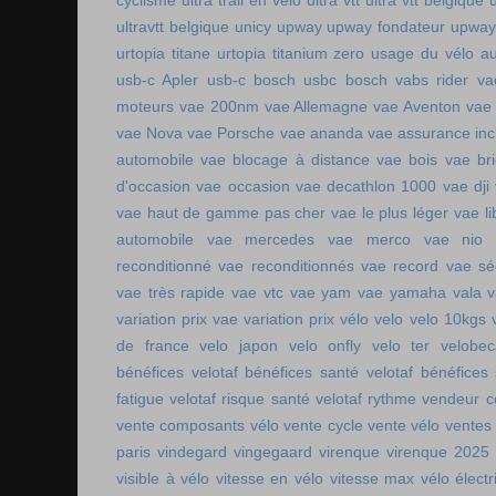
cyclisme
ultra trail en vélo
ultra vtt
ultra vtt belgique
ultravtt belgique
unicy
upway
upway fondateur
upway
urtopia titane
urtopia titanium zero
usage du vélo a
usb-c Apler
usb-c bosch
usbc bosch
vabs rider
va
moteurs
vae 200nm
vae Allemagne
vae Aventon
vae
vae Nova
vae Porsche
vae ananda
vae assurance inc
automobile
vae blocage à distance
vae bois
vae br
d'occasion vae occasion
vae decathlon 1000
vae dji
vae haut de gamme pas cher
vae le plus léger
vae li
automobile
vae mercedes
vae merco
vae nio
reconditionné
vae reconditionnés
vae record
vae sé
vae très rapide
vae vtc
vae yam
vae yamaha
vala
variation prix vae
variation prix vélo
velo
velo 10kgs
de france
velo japon
velo onfly
velo ter
velobe
bénéfices
velotaf bénéfices santé
velotaf bénéfices
fatigue
velotaf risque santé
velotaf rythme
vendeur c
vente composants vélo
vente cycle
vente vélo
ventes
paris
vindegard
vingegaard
virenque
virenque 2025
visible à vélo
vitesse en vélo
vitesse max vélo électr