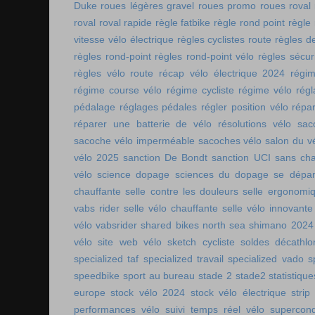
Duke
roues légères gravel
roues promo
roues roval
roval
roval rapide
règle fatbike
règle rond point
règle
vitesse vélo électrique
règles cyclistes route
règles de
règles rond-point
règles rond-point vélo
règles sécuri
règles vélo route
récap vélo électrique 2024
régi
régime course vélo
régime cycliste
régime vélo
régl
pédalage
réglages pédales
régler position vélo
répa
réparer une batterie de vélo
résolutions vélo
sac
sacoche vélo imperméable
sacoches vélo
salon du v
vélo 2025
sanction De Bondt
sanction UCI
sans ch
vélo
science dopage
sciences du dopage
se dépa
chauffante
selle contre les douleurs
selle ergonomi
vabs rider
selle vélo chauffante
selle vélo innovante
vélo vabsrider
shared bikes north sea
shimano 2024
vélo
site web vélo
sketch cycliste
soldes décathlo
specialized taf
specialized travail
specialized vado
s
speedbike
sport au bureau
stade 2
stade2
statistiqu
europe
stock vélo 2024
stock vélo électrique
strip
performances vélo
suivi temps réel vélo
supercon