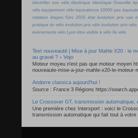
électrifier son vélo
électrique
électrique Granville
ép
vélo
équipement vélo
équivalence 10000 pas
équival
natation
étapes Giro 2025
état
évolution prix vae
é
pratique du vélo
évolution prix vélo
évolution prix vélo
évènements vélo Lyon
être visible à vélo
île vélo
Test nouveauté | Mise à jour Mahle X20 : le 
au gravel ? ⋆ Vojo
Moteur moyeu n'est pas que moteur moyen ht
nouveaute-mise-a-jour-mahle-x20-le-moteur-m
Andorre classica aujourd'hui !
Source : France 3 Régions https://search.a
Le Crossover GT, transmission automatique, c
Une première chez Intersport : voici le Cross
transmission automatique qui fait tout à votre 