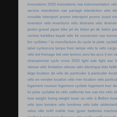
innovations 2025
innovations vae
instrumentation vél
service
interdiction vae partagé
interdiction vélo é
crosslite
intersport promo
intersport promo avant no
invention vélo
inventions vélo
itinéraire vélo
itinérai
jantes gravel
japan bike
jet de bidon
jet de bidon pa
cerises
karbikes
kayak vélo
kit conversion vae
komoo
les cyclistes !
la manufacture du cycle
la piste cycla
label cyclescore
lampe frein
lampe vélo
le vélo cargo
vélo
led freinage
led velo
lemmo zero
les arcs
li-ion v
championnat cyclo cross 2025
light eab
light eac
l
vitesse vélo
limitation vitesse vélo électrique
liste faill
liège
location de vélo de particulier à particulier
locat
vélo en vendée
location vélo mer
location vélo particul
logement coureur
logement cycliste
logement tour de
loi piste cyclable
loi vélo californie
lois vae
lois vélo é
lose weight
losing weight
louer un vélo à Belfort
lou
vélo lyon
lumière vélo
lumières vélo
lutte sédentari
vélos ville
m40 mahle
mac gyver batteries
machin