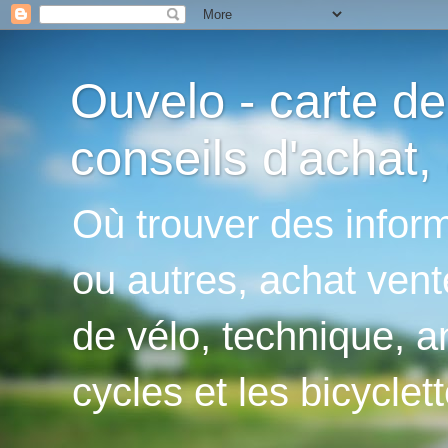
Ouvelo - carte de
conseils d'achat, 
Où trouver des inform
ou autres, achat vent
de vélo, technique, an
cycles et les bicyclett