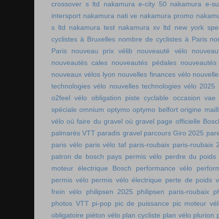
crossover s ltd
nakamura e-city 50
nakamura e-s
intersport
nakamura nati ve
nakamura promo
nakamu
s ltd
nakamura test
nakamura xv ltd
new york spee
cyclistes à Bruxelles
nombre de cyclistes à Paris
no
Paris
nouveau prix vélib
nouveauté vélo
nouveau
nouveautés cales
nouveautés pédales
nouveautés
nouveaux vélos lyon
nouvelles finances vélo
nouvelle
technologies vélo
nouvelles technologies vélo 2025
o2feel vélo
obligation piste cyclable
occasion vae
spéciale
omnium
optymo
optymo belfort
origine mail
vélo
où faire du gravel
où gravel
page officielle Bos
palmarès VTT
paradis gravel
parcours Giro 2025
pare
paris vélo
paris vélo taf
paris-roubaix
paris-roubaix 
patron de bosch
pays permis vélo
perdre du poids
moteur électrique Bosch
performance vélo
perfor
permis vélo
permis vélo électrique
perte de poids v
frein vélo
philipsen 2025
philipsen paris-roubaix
p
photos VTT
pi-pop
pic de puissance
pic moteur vé
obligatoire
piéton vélo
plan cycliste
plan vélo
plurion