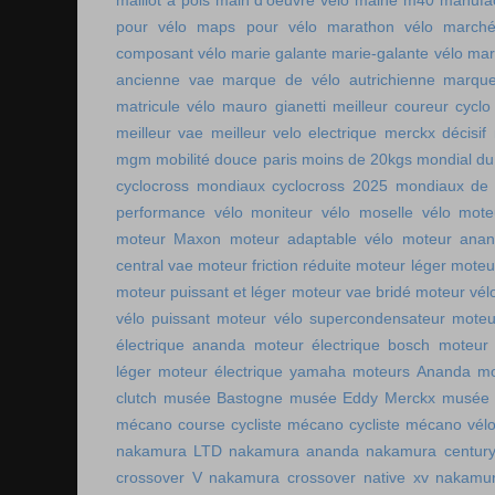
maillot à pois
main d'oeuvre vélo
malhe m40
manufac
pour vélo
maps pour vélo
marathon vélo
marché
composant vélo
marie galante
marie-galante vélo
mar
ancienne vae
marque de vélo autrichienne
marque
matricule vélo
mauro gianetti
meilleur coureur cycl
meilleur vae
meilleur velo electrique
merckx décisif
mgm
mobilité douce paris
moins de 20kgs
mondial du
cyclocross
mondiaux cyclocross 2025
mondiaux de 
performance vélo
moniteur vélo
moselle vélo
mote
moteur Maxon
moteur adaptable vélo
moteur ana
central vae
moteur friction réduite
moteur léger
moteu
moteur puissant et léger
moteur vae bridé
moteur vél
vélo puissant
moteur vélo supercondensateur
moteu
électrique ananda
moteur électrique bosch
moteur 
léger
moteur électrique yamaha
moteurs Ananda
mo
clutch
musée Bastogne
musée Eddy Merckx
musée 
mécano course cycliste
mécano cycliste
mécano vél
nakamura LTD
nakamura ananda
nakamura centur
crossover V
nakamura crossover native xv
nakamur