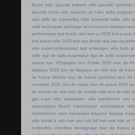
Bosch vélo
sécurité batterie vélo
sécurité cyclisme
sécurité sortie vélo
sécurité uci
t-line
tadej pogacar
vélo
taille de manivelles
taille manivelle
taille vélo
t
vélib
techniques pédalage
technocentre
tenways
ten
performance
test bosch vélo
test cx-2025
test e-actv 
test pneus vélo 2025
test vae Anode
test vae decathl
vélo supercondensateur
test éclairages vélo
tests p
selle
tige de selle suspendue
tige de selle suspensi
alsace
tour d'Espagne
tour d'Italie 2025
tour de Fr
belgique 2025
tour de belgique en vélo
tour de france
de france féminin
tour de france pyrénées
tour de l
romandie 2025
tour de suisse
tour de suisse 2025
to
du monde en vélo
tour du monde vélo
tour ile velo
t
gps
trajet vélo
transaction vélo
transformer son v
automatique Bosch
transmission automatique vel
transmission sans mécanique
traqueur dopage
traq
vélo
travail à vélo
trek axs
trek lidl
trek one
trek slr 7
trottinettes interdites
témoignage tour de france
u