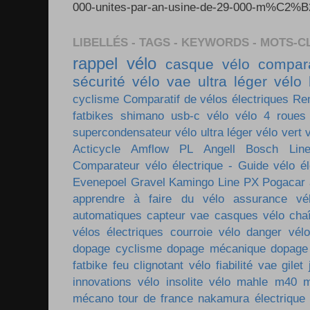
000-unites-par-an-usine-de-29-000-m%C2%B2-e
LIBELLÉS - TAGS - KEYWORDS - MOTS-C
rappel vélo
casque vélo
compara
sécurité vélo
vae ultra léger
vélo 
cyclisme
Comparatif de vélos électriques
Re
fatbikes
shimano
usb-c vélo
vélo 4 roues
supercondensateur
vélo ultra léger
vélo vert
Acticycle
Amflow PL
Angell
Bosch Lin
Comparateur vélo électrique - Guide vélo él
Evenepoel
Gravel
Kamingo
Line PX
Pogacar
apprendre à faire du vélo
assurance vé
automatiques
capteur vae
casques vélo
cha
vélos électriques
courroie vélo
danger vélo
dopage cyclisme
dopage mécanique
dopage
fatbike
feu clignotant vélo
fiabilité vae
gilet
innovations vélo
insolite vélo
mahle m40
m
mécano tour de france
nakamura électrique