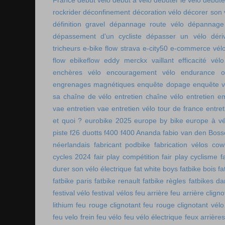
France
début vélo
début à vélo
débuter le vélo
débute
rockrider
déconfinement
décoration vélo
décorer son 
définition gravel
dépannage route vélo
dépannage 
dépassement d'un cycliste
dépasser un vélo
déri
tricheurs
e-bike flow strava
e-city50
e-commerce vél
flow
ebikeflow
eddy merckx vaillant
efficacité vélo
enchères vélo
encouragement vélo
endurance on
engrenages magnétiques
enquête dopage
enquête v
sa chaîne de vélo
entretien chaîne vélo
entretien e
vae
entretien vae
entretien vélo tour de france
entret
et quoi ?
eurobike 2025
europe by bike
europe à vé
piste
f26 duotts
f400
f400 Ananda
fabio van den Bos
néerlandais
fabricant podbike
fabrication vélos co
cycles 2024
fair play compétition
fair play cyclisme
f
durer son vélo électrique
fat white boys
fatbike bois
fa
fatbike paris
fatbike renault
fatbike règles
fatbikes d
festival vélo
festival vélos
feu arrière
feu arrière cligno
lithium
feu rouge clignotant
feu rouge clignotant vélo
feu velo frein
feu vélo
feu vélo électrique
feux arrières