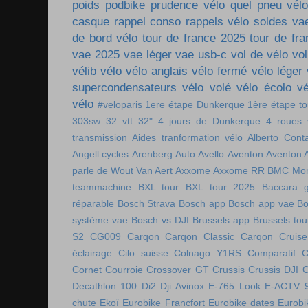
poids
podbike
prudence vélo
quel pneu vél
casque
rappel conso
rappels vélo
soldes va
de bord vélo
tour de france 2025
tour de fr
vae 2025
vae léger
vae usb-c
vol de vélo
vol
vélib
vélo
vélo anglais
vélo fermé
vélo léger
supercondensateurs
vélo volé
vélo écolo
vé
vélo
#veloparis
1ere étape Dunkerque
1ère étape t
303sw
32 vtt
32"
4 jours de Dunkerque
4 roues 
transmission
Aides tranformation vélo
Alberto Cont
Angell cycles
Arenberg
Auto
Avello
Aventon
Aventon 
parle de Wout Van Aert
Axxome
Axxome RR
BMC Mon
teammachine
BXL tour
BXL tour 2025
Baccara g
réparable
Bosch Strava
Bosch app
Bosch app vae
Bo
système vae
Bosch vs DJI
Brussels app
Brussels tou
S2
CG009
Carqon
Carqon Classic
Carqon Cruise
éclairage
Cilo suisse
Colnago Y1RS
Comparatif
C
Cornet
Courroie
Crossover GT
Crussis
Crussis DJI
C
Decathlon 100
Di2
Dji Avinox
E-765 Look
E-ACTV 
chute
Ekoï
Eurobike Francfort
Eurobike dates
Eurobi