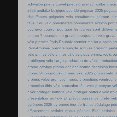
schwalbe
pneus gravel
pneus gravel schwalbe
pneus
2025
podbike belgique
podride
pogacar 2025
pogaca
chauffantes
poignées vélo chauffantes
poisson d'av
faveur du vélo
ponomarets
ponomarets eidolon
port
pourquoi courroi
pourquoi les barres sont différe
femme ?
pourquoi un gravel
pourquoi un vélo gravel
vélo
premier Paris-Roubaix
premier maillot à poids
pr
Paris-Roubaix
prendre soin de son vae
pression péda
vélo
primes vélo
primes vélo belgique
primoz roglic p
problèmes vélo cargo
production de vélos
production
promo cowboy
promo dealabs
promo décathlon hive
promo vtt
promo vélo
promo vélo 2025
promo vélo B
promos vélos
promotion roues
promotions vendredi v
protection tibia vélo
protection tête vélo
prototype vé
hiver
protéger batterie vélo
protéger batterie vélo froi
présentation amflow pl
prévot
puissance crête vél
pyrénées 2025
pyrénées tour de france
pédalage
péd
efficacement
pédaler mieux
pédales Ekoï
pédales 