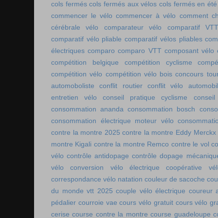
cols fermés
cols fermés aux vélos
cols fermés en été
commencer le vélo
commencer à vélo
comment cho
cérébrale vélo
comparateur vélo
comparatif VT
comparatif vélo pliable
comparatif vélos pliables
comp
électriques
comparo
comparo VTT
composant vélo
compétition belgique
compétition cyclisme
compé
compétition vélo
compétition vélo bois
concours tou
automoboliste
conflit routier
conflit vélo automobi
entretien vélo
conseil pratique cyclisme
conseil
consommation ananda
consommation bosch
conso
consommation électrique moteur vélo
consommatio
contre la montre 2025
contre la montre Eddy Merckx
montre Kigali
contre la montre Remco
contre le vol
co
vélo
contrôle antidopage
contrôle dopage mécaniqu
vélo
conversion vélo électrique
coopérative vél
correspondance vélo natation
couleur de sacoche
cou
du monde vtt 2025
couple vélo électrique
coureur a
pédalier
courroie vae
cours vélo gratuit
cours vélo gra
cerise
course contre la montre
course guadeloupe
c