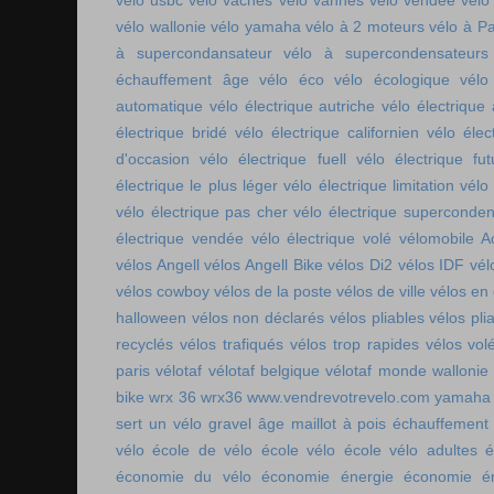
vélo usbc
vélo vaches
vélo vannes
vélo vendée
vélo
vélo wallonie
vélo yamaha
vélo à 2 moteurs
vélo à Pa
à supercondansateur
vélo à supercondensateurs
échauffement âge
vélo éco
vélo écologique
vélo
automatique
vélo électrique autriche
vélo électrique 
électrique bridé
vélo électrique californien
vélo élec
d'occasion
vélo électrique fuell
vélo électrique fut
électrique le plus léger
vélo électrique limitation
vélo 
vélo électrique pas cher
vélo électrique superconde
électrique vendée
vélo électrique volé
vélomobile Ac
vélos Angell
vélos Angell Bike
vélos Di2
vélos IDF
vél
vélos cowboy
vélos de la poste
vélos de ville
vélos en
halloween
vélos non déclarés
vélos pliables
vélos pli
recyclés
vélos trafiqués
vélos trop rapides
vélos vol
paris
vélotaf
vélotaf belgique
vélotaf monde
wallonie
bike
wrx 36
wrx36
www.vendrevotrevelo.com
yamaha 
sert un vélo gravel
âge maillot à pois
échauffement
vélo
école de vélo
école vélo
école vélo adultes
é
économie du vélo
économie énergie
économie én