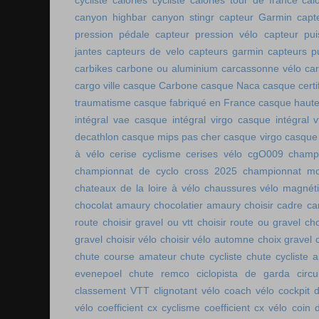
cycliste
calories cycliste
calories tour de france
cal
canyon highbar
canyon stingr
capteur Garmin
capt
pression pédale
capteur pression vélo
capteur pu
jantes
capteurs de velo
capteurs garmin
capteurs p
carbikes
carbone ou aluminium
carcassonne vélo
car
cargo ville
casque Carbone
casque Naca
casque certi
traumatisme
casque fabriqué en France
casque haute
intégral vae
casque intégral virgo
casque intégral v
decathlon
casque mips pas cher
casque virgo
casque 
à vélo
cerise cyclisme
cerises vélo
cgO009
champ
championnat de cyclo cross 2025
championnat mo
chateaux de la loire à vélo
chaussures vélo magnét
chocolat amaury
chocolatier amaury
choisir cadre c
route
choisir gravel ou vtt
choisir route ou gravel
cho
gravel
choisir vélo
choisir vélo automne
choix gravel
chute course amateur
chute cycliste
chute cycliste 
evenepoel
chute remco
ciclopista de garda
circ
classement VTT
clignotant vélo
coach vélo
cockpit 
vélo
coefficient cx cyclisme
coefficient cx vélo
coin 