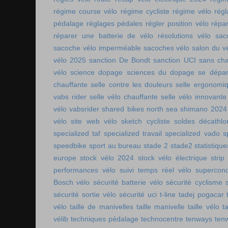
régime course vélo
régime cycliste
régime vélo
régl
pédalage
réglages pédales
régler position vélo
répa
réparer une batterie de vélo
résolutions vélo
sac
sacoche vélo imperméable
sacoches vélo
salon du v
vélo 2025
sanction De Bondt
sanction UCI
sans ch
vélo
science dopage
sciences du dopage
se dépa
chauffante
selle contre les douleurs
selle ergonomi
vabs rider
selle vélo chauffante
selle vélo innovante
vélo vabsrider
shared bikes north sea
shimano 2024
vélo
site web vélo
sketch cycliste
soldes décathlo
specialized taf
specialized travail
specialized vado
s
speedbike
sport au bureau
stade 2
stade2
statistiqu
europe
stock vélo 2024
stock vélo électrique
strip
performances vélo
suivi temps réel vélo
supercon
Bosch vélo
sécurité batterie vélo
sécurité cyclisme
sécurité sortie vélo
sécurité uci
t-line
tadej pogacar
vélo
taille de manivelles
taille manivelle
taille vélo
t
vélib
techniques pédalage
technocentre
tenways
ten