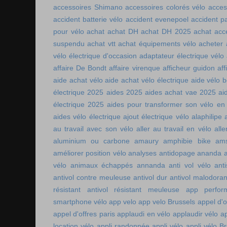
accessoires Shimano
accessoires colorés vélo
acces
accident batterie vélo
accident evenepoel
accident pa
pour vélo
achat
achat DH
achat DH 2025
achat acc
suspendu
achat vtt
achat équipements vélo
acheter
vélo électrique d'occasion
adaptateur électrique vélo
affaire De Bondt
affaire virenque
afficheur guidon
aff
aide achat vélo
aide achat vélo électrique
aide vélo b
électrique 2025
aides 2025
aides achat vae 2025
ai
électrique 2025
aides pour transformer son vélo en 
aides vélo électrique
ajout électrique vélo
alaphilipe
au travail avec son vélo
aller au travail en vélo
alle
aluminium ou carbone
amaury
amphibie bike
ams
améliorer position vélo
analyses antidopage
ananda
vélo
animaux échappés
annanda
anti vol vélo
ant
antivol contre meuleuse
antivol dur
antivol malodoran
résistant
antivol résistant meuleuse
app perfor
smartphone vélo
app velo
app velo Brussels
appel d'o
appel d'offres paris
applaudi en vélo
applaudir vélo
ap
location vélo
appli randonnée
appli vélo
appli vélo Br