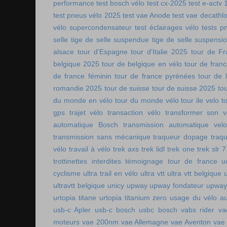
performance
test bosch vélo
test cx-2025
test e-actv 
test pneus vélo 2025
test vae Anode
test vae decathl
vélo supercondensateur
test éclairages vélo
tests p
selle
tige de selle suspendue
tige de selle suspensi
alsace
tour d'Espagne
tour d'Italie 2025
tour de Fr
belgique 2025
tour de belgique en vélo
tour de france
de france féminin
tour de france pyrénées
tour de l
romandie 2025
tour de suisse
tour de suisse 2025
to
du monde en vélo
tour du monde vélo
tour ile velo
t
gps
trajet vélo
transaction vélo
transformer son v
automatique Bosch
transmission automatique vel
transmission sans mécanique
traqueur dopage
traq
vélo
travail à vélo
trek axs
trek lidl
trek one
trek slr 7
trottinettes interdites
témoignage tour de france
u
cyclisme
ultra trail en vélo
ultra vtt
ultra vtt belgique
ultravtt belgique
unicy
upway
upway fondateur
upway
urtopia titane
urtopia titanium zero
usage du vélo a
usb-c Apler
usb-c bosch
usbc bosch
vabs rider
va
moteurs
vae 200nm
vae Allemagne
vae Aventon
vae