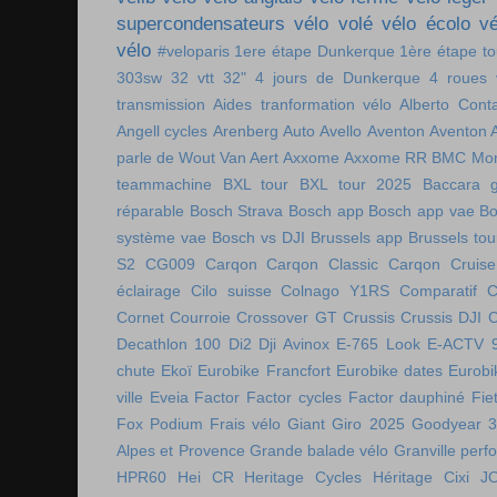
supercondensateurs
vélo volé
vélo écolo
vé
vélo
#veloparis
1ere étape Dunkerque
1ère étape t
303sw
32 vtt
32"
4 jours de Dunkerque
4 roues 
transmission
Aides tranformation vélo
Alberto Cont
Angell cycles
Arenberg
Auto
Avello
Aventon
Aventon 
parle de Wout Van Aert
Axxome
Axxome RR
BMC Mon
teammachine
BXL tour
BXL tour 2025
Baccara g
réparable
Bosch Strava
Bosch app
Bosch app vae
Bo
système vae
Bosch vs DJI
Brussels app
Brussels tou
S2
CG009
Carqon
Carqon Classic
Carqon Cruise
éclairage
Cilo suisse
Colnago Y1RS
Comparatif
C
Cornet
Courroie
Crossover GT
Crussis
Crussis DJI
C
Decathlon 100
Di2
Dji Avinox
E-765 Look
E-ACTV 
chute
Ekoï
Eurobike Francfort
Eurobike dates
Eurobi
ville
Eveia
Factor
Factor cycles
Factor dauphiné
Fie
Fox Podium
Frais vélo
Giant
Giro 2025
Goodyear 
Alpes et Provence
Grande balade vélo
Granville perf
HPR60
Hei CR
Heritage Cycles
Héritage Cixi
J