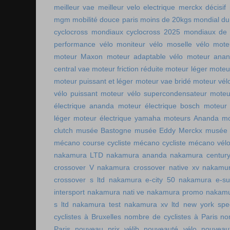
meilleur vae
meilleur velo electrique
merckx décisif
mgm
mobilité douce paris
moins de 20kgs
mondial du
cyclocross
mondiaux cyclocross 2025
mondiaux de 
performance vélo
moniteur vélo
moselle vélo
mote
moteur Maxon
moteur adaptable vélo
moteur ana
central vae
moteur friction réduite
moteur léger
moteu
moteur puissant et léger
moteur vae bridé
moteur vél
vélo puissant
moteur vélo supercondensateur
moteu
électrique ananda
moteur électrique bosch
moteur 
léger
moteur électrique yamaha
moteurs Ananda
mo
clutch
musée Bastogne
musée Eddy Merckx
musée 
mécano course cycliste
mécano cycliste
mécano vél
nakamura LTD
nakamura ananda
nakamura centur
crossover V
nakamura crossover native xv
nakamur
crossover s ltd
nakamura e-city 50
nakamura e-s
intersport
nakamura nati ve
nakamura promo
nakamu
s ltd
nakamura test
nakamura xv ltd
new york spee
cyclistes à Bruxelles
nombre de cyclistes à Paris
no
Paris
nouveau prix vélib
nouveauté vélo
nouveau