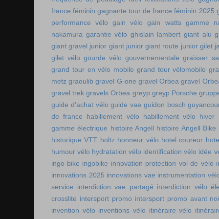
france féminin
gagnante tour de france féminin 2025
performance vélo
gain vélo
gain watts
gamme n
nakamura
garantie vélo
ghislain lambert
giant alu
g
giant gravel junior
giant junior
giant route junior
gilet 
gilet vélo
gourde vélo
gouvernementale
graisser s
grand tour en vélo mobile
grand tour vélomobile
gra
metz
graoulib
gravel G-one
gravel Orbea
gravel Orbe
gravel trek
gravels Orbea
greyp
greyp Porsche
gruppe
guide d'achat vélo
guide vae
guidon bosch
guyancou
de france
habillement vélo
habillement vélo hiver
gamme électrique
histoire Angell
histoire Angell Bike
historique VTT
holtz
honneur vélo
hotel coureur
hot
humour vélo
hydratation vélo
identification vélo
idée v
ingo-bike
ingobike
innovation protection vol de vélo
innovations 2025
innovations vae
instrumentation vél
service
interdiction vae partagé
interdiction vélo é
crosslite
intersport promo
intersport promo avant no
invention vélo
inventions vélo
itinéraire vélo
itinérai