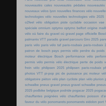
nouveautés cales
nouveautés pédales
nouveautés
nouveaux vélos lyon
nouvelles finances vélo
nouvelle
technologies vélo
nouvelles technologies vélo 2025
o2feel vélo
obligation piste cyclable
occasion vae
spéciale
omnium
optymo
optymo belfort
origine mail
vélo
où faire du gravel
où gravel
page officielle Bos
palmarès VTT
paradis gravel
parcours Giro 2025
pare
paris vélo
paris vélo taf
paris-roubaix
paris-roubaix 
patron de bosch
pays permis vélo
perdre du poids
moteur électrique Bosch
performance vélo
perfor
permis vélo
permis vélo électrique
perte de poids v
frein vélo
philipsen 2025
philipsen paris-roubaix
p
photos VTT
pi-pop
pic de puissance
pic moteur vé
obligatoire
piéton vélo
plan cycliste
plan vélo
plurion
schwalbe
pneus gravel
pneus gravel schwalbe
pneus
2025
podbike belgique
podride
pogacar 2025
pogaca
chauffantes
poignées vélo chauffantes
poisson d'av
faveur du vélo
ponomarets
ponomarets eidolon
port