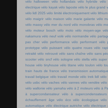
vélo halloween
vélo hollandais
vélo hybride
vélo 
électrique
vélo kayak
vélo laposte
vélo le plus grand
v
vélo lidl 2025
vélo limité électroniquement
vélo lithium
vélo maigrir
vélo maison
vélo marie galante
vélo ma
vélo massy
vélo mer du nord
vélo monobras
vélo m
vélo moteur bosch
vélo moto
vélo moyen-age
vél
nakamura
vélo neuf volé
vélo normandie
vélo parta
pas cher
vélo performance
vélo performant
vélo 
prototype
vélo puissant
vélo quatre roues
vélo rap
retraité
vélo retrouvé
vélo sans chaîne
vélo sans pé
scooter
vélo sncf
vélo sologne
vélo stella
vélo super
house
vélo tinyhouse
vélo titane
vélo toulon
vélo to
train hauts de france
vélo transmission automatiqu
travail belgique
vélo travail monde
vélo trek lidl
vélo 
vélo usbc
vélo vaches
vélo vannes
vélo vendée
vélo
vélo wallonie
vélo yamaha
vélo à 2 moteurs
vélo à Pa
à supercondansateur
vélo à supercondensateurs
échauffement âge
vélo éco
vélo écologique
vélo
automatique
vélo électrique autriche
vélo électrique 