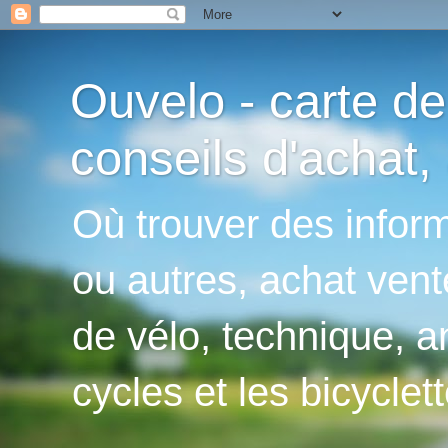
Ouvelo - carte de
conseils d'achat, 
Où trouver des inform
ou autres, achat vent
de vélo, technique, an
cycles et les bicyclett