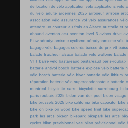
de location de vélo
application vélo
applications vélo
a
du vélo adulte
ardennes 2025
arroseur arrrosé
art
association vélo
assurance vol vélo
assurances vélo
attendre un coureur
au frais en Alsace
australie et p
abound
aventon acu
aventon level 3
avinox drive
av
Flow
aérodynamisme cyclisme
aérodynamisme vélo
bagage vélo
bagages colorés
baisse de prix vtt
baiss
balade fraicheur alsace
balade vélo wallonie
balade 
VTT
barre vélo
bastareaud
bastareaud paris-roubaix
batterie antivol bosch
batterie explose vélo
batterie h
vélo bosch
batterie vélo hiver
batterie vélo lithium
b
réparation
batterie vélo supercondensateur
batterie 
montreal
bicyclette sarre
bicyclette sarrebourg
bid
paris-roubaix 2025
bidon van der poel
bidon visage
bike brussels 2025
bike california
bike capacitor
bike 
bike on
bike on wood
bike speed limit
bike supercap
park les arcs
bikeon
bikepark
bikepark les arcs
bik
cycles
bilan prévisionnel vae
bilan prévisionnel vélo