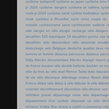
cyclisme antisportif
cyclisme au japon
cyclisme bmx f
jo 2024
cyclisme dangers
cyclisme et caféine
cycl
route jo 2024
cyclisme santé
cycliste footballeur
cyclis
route
cyclistes à Bruxelles
cyclo cross coupe du
moselle
cyclotourisme sarre
cyclotouriste wallonie
c
vélo
danger en vélo
danger recharge vélo
dangers
decathlon 520 électriques 29
decathlon promo vae
d
decathlon vélo
descendeur vélo
descente escalie
destockage velo Belgique
deutsche qualitat
deux mé
homme et femme
distance parcourue
distance parco
Eddy Merckx
documentaire Merckx
dopage mauro gi
de france
douane vélo
double batterie
doubler un cyc
vélo
du foot au vélo
duel Remco Tadej
duke baccara
de vie vélo électrique
débridage moteur Bosch
débr
France
début vélo
début à vélo
débuter le vélo
débute
rockrider
déconfinement
décoration vélo
décorer son 
définition gravel
dépannage route vélo
dépannage 
dépassement d'un cycliste
dépasser un vélo
déri
tricheurs
e-bike flow strava
e-city50
e-commerce vél