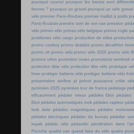
pourquoi courroi
pourquoi les barres sont différe
femme ?
pourquoi un gravel
pourquoi un vélo gravel
vélo
premier Paris-Roubaix
premier maillot à poids
pr
Paris-Roubaix
prendre soin de son vae
pression péda
vélo
primes vélo
primes vélo belgique
primoz roglic p
problèmes vélo cargo
production de vélos
production
promo cowboy
promo dealabs
promo décathlon hive
promo vtt
promo vélo
promo vélo 2025
promo vélo B
promos vélos
promotion roues
promotions vendredi v
protection tibia vélo
protection tête vélo
prototype vé
hiver
protéger batterie vélo
protéger batterie vélo froi
présentation amflow pl
prévot
puissance crête vél
pyrénées 2025
pyrénées tour de france
pédalage
péd
efficacement
pédaler mieux
pédales Ekoï
pédales 
Ekoï
pédales automatiques look
pédales capteur
péda
look date
pédales magnétiques
pédales motorisé
pédales électriques
pédalier de bureau
pédalier sa
kayak
pédalo vélo
pédavélo
pénétration dans l'air
Porsche
qualité vae
quand faire du vélo
quatre jour