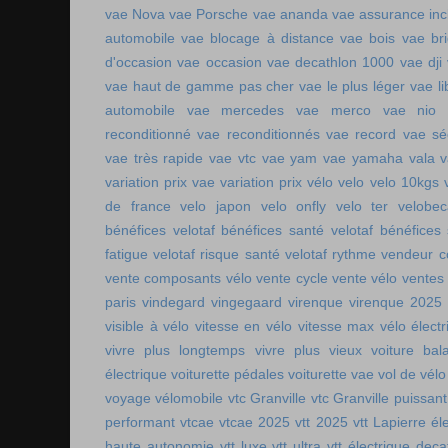
vae Nova
vae Porsche
vae ananda
vae assurance inc
automobile
vae blocage à distance
vae bois
vae br
d'occasion vae occasion
vae decathlon 1000
vae dji
vae haut de gamme pas cher
vae le plus léger
vae li
automobile
vae mercedes
vae merco
vae nio
reconditionné
vae reconditionnés
vae record
vae sé
vae très rapide
vae vtc
vae yam
vae yamaha
vala
variation prix vae
variation prix vélo
velo
velo 10kgs
de france
velo japon
velo onfly
velo ter
velobe
bénéfices
velotaf bénéfices santé
velotaf bénéfices
fatigue
velotaf risque santé
velotaf rythme
vendeur c
vente composants vélo
vente cycle
vente vélo
ventes
paris
vindegard
vingegaard
virenque
virenque 2025
visible à vélo
vitesse en vélo
vitesse max vélo électr
vivre plus longtemps
vivre plus vieux
voiture bala
électrique
voiturette pédales
voiturette vae
vol de vélo
voyage vélomobile
vtc Granville
vtc Granville puissant
performant
vtcae
vtcae 2025
vtt 2025
vtt Lapierre él
haute autonomie
vtt luxe
vtt ultra
vtt électrique deca