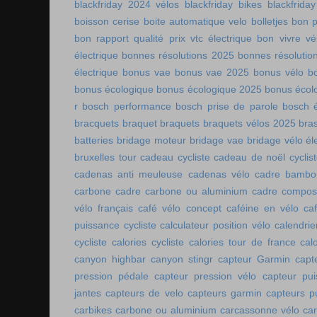
blackfriday 2024 vélos
blackfriday bikes
blackfriday
boisson cerise
boite automatique velo
bolletjes
bon p
bon rapport qualité prix vtc électrique
bon vivre vé
électrique
bonnes résolutions 2025
bonnes résolutio
électrique
bonus vae
bonus vae 2025
bonus vélo
b
bonus écologique
bonus écologique 2025
bonus écol
r
bosch performance
bosch prise de parole
bosch é
bracquets
braquet
braquets
braquets vélos 2025
bra
batteries
bridage moteur
bridage vae
bridage vélo él
bruxelles tour
cadeau cycliste
cadeau de noël cyclis
cadenas anti meuleuse
cadenas vélo
cadre bambo
carbone
cadre carbone ou aluminium
cadre compos
vélo français
café vélo concept
caféine en vélo
ca
puissance cycliste
calculateur position vélo
calendri
cycliste
calories cycliste
calories tour de france
cal
canyon highbar
canyon stingr
capteur Garmin
capt
pression pédale
capteur pression vélo
capteur pu
jantes
capteurs de velo
capteurs garmin
capteurs p
carbikes
carbone ou aluminium
carcassonne vélo
car