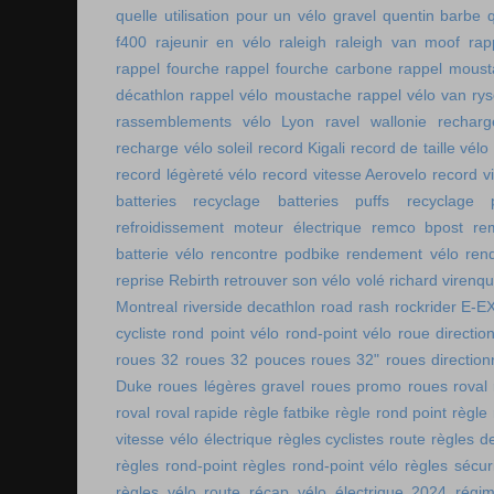
quelle utilisation pour un vélo gravel
quentin barbe
f400
rajeunir en vélo
raleigh
raleigh van moof
rap
rappel fourche
rappel fourche carbone
rappel moust
décathlon
rappel vélo moustache
rappel vélo van rys
rassemblements vélo Lyon
ravel wallonie
rechar
recharge vélo soleil
record Kigali
record de taille vélo
record légèreté vélo
record vitesse Aerovelo
record v
batteries
recyclage batteries puffs
recyclage p
refroidissement moteur électrique
remco bpost
re
batterie vélo
rencontre podbike
rendement vélo
ren
reprise Rebirth
retrouver son vélo volé
richard virenq
Montreal
riverside decathlon
road rash
rockrider E-E
cycliste
rond point vélo
rond-point vélo
roue directio
roues 32
roues 32 pouces
roues 32"
roues direction
Duke
roues légères gravel
roues promo
roues roval
roval
roval rapide
règle fatbike
règle rond point
règle
vitesse vélo électrique
règles cyclistes route
règles de
règles rond-point
règles rond-point vélo
règles sécuri
règles vélo route
récap vélo électrique 2024
régi