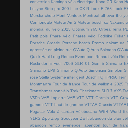
conversion
Kamingo vélo électrique
Kona CR
Kona H
Lezyne Strip pro 300
Line CX-R
Look E-765
Look E
Merckx chute
Mont Ventoux
Montreal all over the ye
Cannondale
Moteur Air S
Moteur bosch cx
Nakamura 
mondial du vélo 2025
Optimum 765
Orbea Terra
P
Petit pois
Phare vélo
Phares vélo
Podbike Frikar
Porsche Croatie
Porsche bosch
Promo nakamura
agressée en pleine rue
Q'Auto
Q'Auto Shimano
Q'Aut
Quick Haul Long
Remco Evenepoel
Renault vélo
Retr
Rockrider E-Feel 700S
SLR 01 Gen 5
Shimano E
Shimano EP9
Shimano Q'Auto
Simoncini
Simplon
S
rose
Stella
Systeme intelligent Bosch
TQ HPR60
Tern
Montmartre
Tour de france
Tour de wallonie 2025
T
Transformer son vélo
Trek Checkmate SLR 7 AXS
Tr
V5Rs
VAE Lapierre
VAE VTT
VTT Garmin
VTT Grav
gamme
VTT haut de gamme
VTTAE Crussis
VTTAE 
Pogacar
Vélo à cardan
Vélobécane
WBR
World Bic
Y1RS
Zipp
Zipp Goodyear
Zwift
abandon du plan vél
abandon remco evenepoel
abandon tour de fran