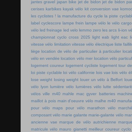
jantes gravel
japan bike
jet de bidon
jet de bidon pa
cerises
karbikes
kayak vélo
kit conversion vae
komoo
les cyclistes !
la manufacture du cycle
la piste cycla
label cyclescore
lampe frein
lampe vélo
le vélo cargo
vélo
led freinage
led velo
lemmo zero
les arcs
li-ion v
championnat cyclo cross 2025
light eab
light eac
l
vitesse vélo
limitation vitesse vélo électrique
liste faill
liège
location de vélo de particulier à particulier
locat
vélo en vendée
location vélo mer
location vélo particul
logement coureur
logement cycliste
logement tour de
loi piste cyclable
loi vélo californie
lois vae
lois vélo é
lose weight
losing weight
louer un vélo à Belfort
lou
vélo lyon
lumière vélo
lumières vélo
lutte sédentari
vélos ville
m40 mahle
mac gyver batteries
machin
maillot à pois
main d'oeuvre vélo
malhe m40
manufac
pour vélo
maps pour vélo
marathon vélo
marché
composant vélo
marie galante
marie-galante vélo
mar
ancienne vae
marque de vélo autrichienne
marque
matricule vélo
mauro gianetti
meilleur coureur cycl