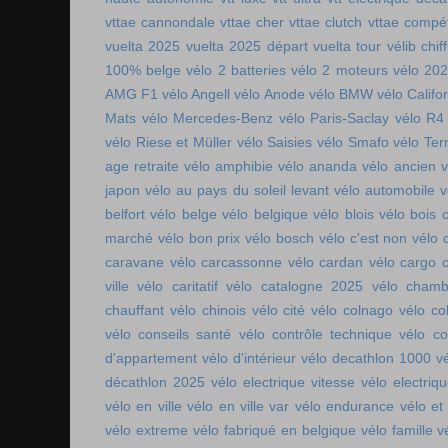
vttae cannondale
vttae cher
vttae clutch
vttae compét
vuelta 2025
vuelta 2025 départ
vuelta tour
vélib chif
100% belge
vélo 2 batteries
vélo 2 moteurs
vélo 20
AMG F1
vélo Angell
vélo Anode
vélo BMW
vélo Califo
Mats
vélo Mercedes-Benz
vélo Paris-Saclay
vélo R4
vélo Riese et Müller
vélo Saisies
vélo Smafo
vélo Ter
age retraite
vélo amphibie
vélo ananda
vélo ancien
v
japon
vélo au pays du soleil levant
vélo automobile
v
belfort
vélo belge
vélo belgique
vélo blois
vélo bois 
marché
vélo bon prix
vélo bosch
vélo c'est non
vélo 
caravane
vélo carcassonne
vélo cardan
vélo cargo 
ville
vélo caritatif
vélo catalogne 2025
vélo chamb
chauffant
vélo chinois
vélo cité
vélo colnago
vélo co
vélo conseils santé
vélo contrôle technique
vélo co
d'appartement
vélo d'intérieur
vélo decathlon 1000
v
décathlon 2025
vélo electrique vitesse
vélo electri
vélo en ville
vélo en ville var
vélo endurance
vélo et
vélo extreme
vélo fabriqué en belgique
vélo famille
v