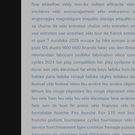
flow
ebikeflow
eddy merckx vaillant
efficacité vélo
enchères vélo
encouragement vélo
endurance on
engrenages magnétiques
enquête dopage
enquête v
sa chaîne de vélo
entretien chaîne vélo
entretien e
vae
entretien vae
entretien vélo tour de france
entret
et quoi ?
eurobike 2025
europe by bike
europe à vé
piste
f26 duotts
f400
f400 Ananda
fabio van den Bos
néerlandais
fabricant podbike
fabrication vélos co
cycles 2024
fair play compétition
fair play cyclisme
f
durer son vélo électrique
fat white boys
fatbike bois
fa
fatbike paris
fatbike renault
fatbike règles
fatbikes d
festival vélo
festival vélos
feu arrière
feu arrière cligno
lithium
feu rouge clignotant
feu rouge clignotant vélo
feu velo frein
feu vélo
feu vélo électrique
feux arrières
fiets aan de kust
fin prime vélo
finances vélo
fo
formidable
fourche Fox
fourche Fox 170 mm
fou
fourche podium
fournisseur cycles
fournisseur vélo
service
franchissement ligne continue
freinage puissa
fréquence de pédalage
fuell
félicitations vélo
gagnan