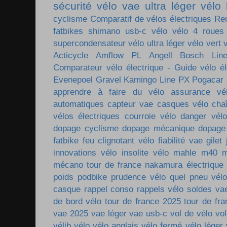
sécurité vélo
vae ultra léger
vélo 
cyclisme
Comparatif de vélos électriques
Re
fatbikes
shimano
usb-c vélo
vélo 4 roues
supercondensateur
vélo ultra léger
vélo vert
Acticycle
Amflow PL
Angell
Bosch Lin
Comparateur vélo électrique - Guide vélo él
Evenepoel
Gravel
Kamingo
Line PX
Pogacar
apprendre à faire du vélo
assurance vé
automatiques
capteur vae
casques vélo
cha
vélos électriques
courroie vélo
danger vélo
dopage cyclisme
dopage mécanique
dopage
fatbike
feu clignotant vélo
fiabilité vae
gilet
innovations vélo
insolite vélo
mahle m40
m
mécano tour de france
nakamura électrique
poids
podbike
prudence vélo
quel pneu vél
casque
rappel conso
rappels vélo
soldes va
de bord vélo
tour de france 2025
tour de fr
vae 2025
vae léger
vae usb-c
vol de vélo
vol
vélib
vélo
vélo anglais
vélo fermé
vélo léger