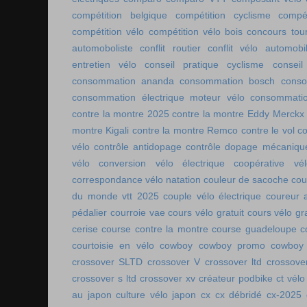
compétition belgique
compétition cyclisme
compé
compétition vélo
compétition vélo bois
concours tou
automoboliste
conflit routier
conflit vélo automobi
entretien vélo
conseil pratique cyclisme
conseil
consommation ananda
consommation bosch
conso
consommation électrique moteur vélo
consommatio
contre la montre 2025
contre la montre Eddy Merckx
montre Kigali
contre la montre Remco
contre le vol
co
vélo
contrôle antidopage
contrôle dopage mécaniqu
vélo
conversion vélo électrique
coopérative vél
correspondance vélo natation
couleur de sacoche
cou
du monde vtt 2025
couple vélo électrique
coureur a
pédalier
courroie vae
cours vélo gratuit
cours vélo gra
cerise
course contre la montre
course guadeloupe
c
courtoisie en vélo
cowboy
cowboy promo
cowboy 
crossover SLTD
crossover V
crossover ltd
crossove
crossover s ltd
crossover xv
créateur podbike
ct vélo
au japon
culture vélo japon
cx
cx débridé
cx-2025