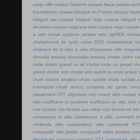
cargo ville
casque Carbone
casque Naca
casque certi
traumatisme
casque fabriqué en France
casque haute
intégral vae
casque intégral virgo
casque intégral v
decathlon
casque mips pas cher
casque virgo
casque 
à vélo
cerise cyclisme
cerises vélo
cgO009
champ
championnat de cyclo cross 2025
championnat mo
chateaux de la loire à vélo
chaussures vélo magnét
chocolat amaury
chocolatier amaury
choisir cadre c
route
choisir gravel ou vtt
choisir route ou gravel
cho
gravel
choisir vélo
choisir vélo automne
choix gravel
chute course amateur
chute cycliste
chute cycliste 
evenepoel
chute remco
ciclopista de garda
circ
classement VTT
clignotant vélo
coach vélo
cockpit 
vélo
coefficient cx cyclisme
coefficient cx vélo
coin 
cols fermés
cols fermés aux vélos
cols fermés en été
commencer le vélo
commencer à vélo
comment cho
cérébrale vélo
comparateur vélo
comparatif VT
comparatif vélo pliable
comparatif vélos pliables
comp
électriques
comparo
comparo VTT
composant vélo