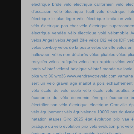
électrique bridé
vélo électrique californien
vélo élec
d'occasion
vélo électrique fuell
vélo électrique fut
électrique le plus léger
vélo électrique limitation
vélo 
vélo électrique pas cher
vélo électrique superconde
électrique vendée
vélo électrique volé
vélomobile Ac
vélos Angell
vélos Angell Bike
vélos Di2
vélos IDF
vél
vélos cowboy
vélos de la poste
vélos de ville
vélos en
halloween
vélos non déclarés
vélos pliables
vélos pli
recyclés
vélos trafiqués
vélos trop rapides
vélos vol
paris
vélotaf
vélotaf belgique
vélotaf monde
wallonie
bike
wrx 36
wrx36
www.vendrevotrevelo.com
yamaha 
sert un vélo gravel
âge maillot à pois
échauffement
vélo
école de vélo
école vélo
école vélo adultes
é
économie du vélo
économie énergie
économie én
électrifier son vélo
électrique
électrique Granville
ép
vélo
équipement vélo
équivalence 10000 pas
équival
natation
étapes Giro 2025
état
évolution prix vae
é
pratique du vélo
évolution prix vélo
évolution prix vélo
évènements vélo Lyon
être visible à vélo
île vélo