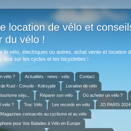
e location de vélo et conseil
r du vélo !
 le vélo, électriques ou autres, achat vente et location d
 tout sur les cycles et les bicyclettes !
 vélo ?
Actualités - news - vélo
Contact
n de Kust - Coxyde - Koksyjde
Location de vélo
 tourisme séjo...
Réparer son vélo
Où acheter un vélo ?
 vélo ?
Troc Vélo
Les records en vélo
JO PARIS 2024 
Magazines consacrés au cyclisme et au vélo
tphone pour Vos Balades à Vélo en Europe