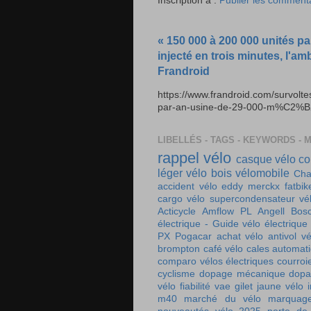
Inscription à :
Publier les comment
« 150 000 à 200 000 unités pa
injecté en trois minutes, l'am
Frandroid
https://www.frandroid.com/survolt
par-an-usine-de-29-000-m%C2%B2-e
LIBELLÉS - TAGS - KEYWORDS - 
rappel vélo
casque vélo
co
léger
vélo bois
vélomobile
Cha
accident vélo
eddy merckx
fatbik
cargo
vélo supercondensateur
vé
Acticycle
Amflow PL
Angell
Bos
électrique - Guide vélo électrique
PX
Pogacar
achat vélo
antivol vé
brompton
café vélo
cales automat
comparo vélos électriques
courroi
cyclisme
dopage mécanique
dopa
vélo
fiabilité vae
gilet jaune vélo
m40
marché du vélo
marquag