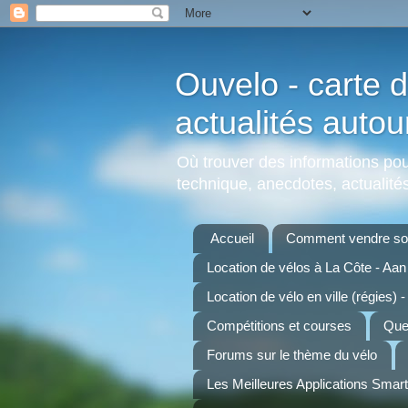
Ouvelo - carte d
actualités autou
Où trouver des informations pour
technique, anecdotes, actualités,
Accueil
Comment vendre son
Location de vélos à La Côte - Aa
Location de vélo en ville (régies) -
Compétitions et courses
Quel
Forums sur le thème du vélo
Les Meilleures Applications Smar