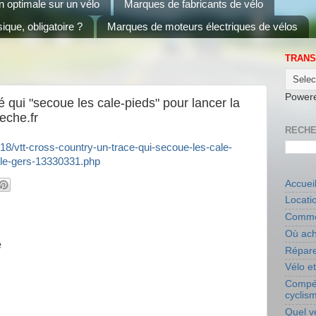
on optimale sur un vélo
Marques de fabricants de vélo
ique, obligatoire ?
Marques de moteurs électriques de vélos
TRANS
Power
é qui "secoue les cale-pieds" pour lancer la
eche.fr
RECHE
18/vtt-cross-country-un-trace-qui-secoue-les-cale-
-le-gers-13330331.php
Accuei
Locati
Commen
Où ach
e
Répare
Vélo e
Compét
cyclis
Quel v