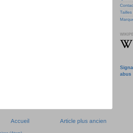
Contac
Tailles
Marque
WIKIP
Signa
abus
Accueil
Article plus ancien