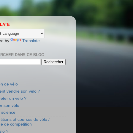
LATE
ed by
Translate
RCHER DANS CE BLOG
l
on de vélo
t vendre son vélo ?
eter un vélo ?
r son vélo
t science
itions et courses de vélo /
me de compétition
élo ?