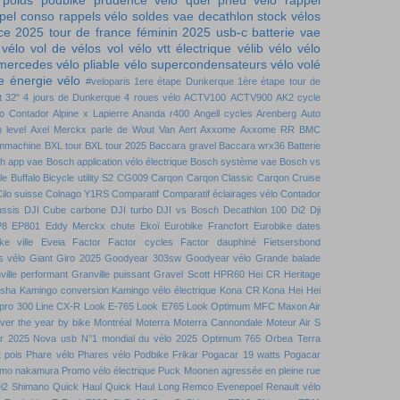
 poids
podbike
prudence vélo
quel pneu vélo
rappel
pel conso
rappels vélo
soldes vae decathlon
stock vélos
nce 2025
tour de france féminin 2025
usb-c batterie
vae
 vélo
vol de vélos
vol vélo
vtt électrique
vélib
vélo
vélo
 mercedes
vélo pliable
vélo supercondensateurs
vélo volé
 énergie vélo
#veloparis
1ere étape Dunkerque
1ère étape tour de
t
32"
4 jours de Dunkerque
4 roues vélo
ACTV100
ACTV900
AK2 cycle
to Contador
Alpine x Lapierre
Ananda r400
Angell cycles
Arenberg
Auto
 level
Axel Merckx parle de Wout Van Aert
Axxome
Axxome RR
BMC
mmachine
BXL tour
BXL tour 2025
Baccara gravel
Baccara wrx36
Batterie
h app vae
Bosch application vélo électrique
Bosch système vae
Bosch vs
le
Buffalo Bicycle utility S2
CG009
Carqon
Carqon Classic
Carqon Cruise
ilo suisse
Colnago Y1RS
Comparatif
Comparatif éclairages vélo
Contador
ussis DJI
Cube carbone
DJI turbo
DJI vs Bosch
Decathlon 100
Di2
Dji
P8
EP801
Eddy Merckx chute
Ekoï
Eurobike Francfort
Eurobike dates
ke ville
Eveia
Factor
Factor cycles
Factor dauphiné
Fietsersbond
s vélo
Giant
Giro 2025
Goodyear 303sw
Goodyear vélo
Grande balade
ville performant
Granville puissant
Gravel Scott
HPR60
Hei CR
Heritage
nsha
Kamingo conversion
Kamingo vélo électrique
Kona CR
Kona Hei Hei
 pro 300
Line CX-R
Look E-765
Look E765
Look Optimum
MFC
Maxon Air
over the year by bike
Montréal
Moterra
Moterra Cannondale
Moteur Air S
r 2025
Nova usb
N°1 mondial du vélo 2025
Optimum 765
Orbea Terra
t pois
Phare vélo
Phares vélo
Podbike Frikar
Pogacar 19 watts
Pogacar
mo nakamura
Promo vélo électrique
Puck Moonen agressée en pleine rue
i2 Shimano
Quick Haul
Quick Haul Long
Remco Evenepoel
Renault vélo