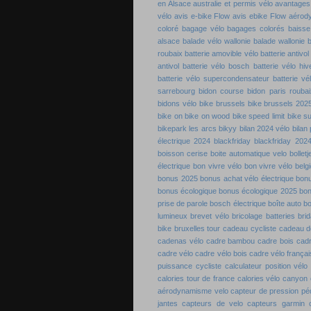
en Alsace
australie et permis vélo
avantages 
vélo
avis e-bike Flow
avis ebike Flow
aérod
coloré
bagage vélo
bagages colorés
baisse
alsace
balade vélo wallonie
balade wallonie
b
roubaix
batterie amovible vélo
batterie antivol
antivol
batterie vélo bosch
batterie vélo hiv
batterie vélo supercondensateur
batterie vé
sarrebourg
bidon course
bidon paris roubai
bidons vélo
bike brussels
bike brussels 202
bike on
bike on wood
bike speed limit
bike s
bikepark les arcs
bikyy
bilan 2024 vélo
bilan
électrique 2024
blackfriday
blackfriday 202
boisson cerise
boite automatique velo
bolletj
électrique
bon vivre vélo
bon vivre vélo belg
bonus 2025
bonus achat vélo électrique
bon
bonus écologique
bonus écologique 2025
bon
prise de parole
bosch électrique
boîte auto b
lumineux
brevet vélo
bricolage batteries
bri
bike
bruxelles tour
cadeau cycliste
cadeau de
cadenas vélo
cadre bambou
cadre bois
cadr
cadre vélo
cadre vélo bois
cadre vélo françai
puissance cycliste
calculateur position vélo
calories tour de france
calories vélo
canyon 
aérodynamisme velo
capteur de pression pé
jantes
capteurs de velo
capteurs garmin