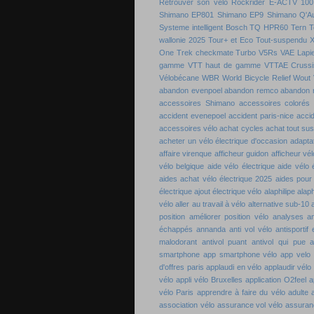
Retrouver son vélo
Rockrider E-ACTV 100
Shimano EP801
Shimano EP9
Shimano Q'A
Systeme intelligent Bosch
TQ HPR60
Tern
T
wallonie 2025
Tour+ et Eco
Tout-suspendu 
One
Trek checkmate
Turbo
V5Rs
VAE Lapie
gamme
VTT haut de gamme
VTTAE Crussi
Vélobécane
WBR
World Bicycle Relief
Wout 
abandon evenpoel
abandon remco
abandon 
accessoires Shimano
accessoires colorés 
accident evenepoel
accident paris-nice
acci
accessoires vélo
achat cycles
achat tout su
acheter un vélo électrique d'occasion
adaptat
affaire virenque
afficheur guidon
afficheur vél
vélo belgique
aide vélo électrique
aide vélo 
aides achat vélo électrique 2025
aides pour
électrique
ajout électrique vélo
alaphilipe
alaph
vélo
aller au travail à vélo
alternative sub-10
position
améliorer position vélo
analyses a
échappés
annanda
anti vol vélo
antisportif
malodorant
antivol puant
antivol qui pue
a
smartphone
app smartphone vélo
app velo
d'offres paris
applaudi en vélo
applaudir vélo
vélo
appli vélo Bruxelles
application O2feel
a
vélo Paris
apprendre à faire du vélo adulte
association vélo
assurance vol vélo
assuran