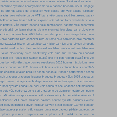
velotaf
aventon abound
aventon acu
aventon level 3
avinox drive
avinox
ynamisme cyclisme
aérodynamisme vélo
babboe
baccara wrx 36
bagage
 de prix vtt
baisse de production vélo
baisse prix vélo
balade fraicheur
alades vélo wallonie
barbe VTT
barre vélo
bastareaud
bastareaud paris-
batterie antivol bosch
batterie explose vélo
batterie hiver vélo
batterie vélo
er
batterie vélo lithium
batterie vélo remplacable
batterie vélo réparation
lo sécurité
benjamin thomas
bicycle montreal
bicyclette sarre
bicyclette
x
bidon paris-roubaix 2025
bidon van der poel
bidon visage
bidon vélo
5
bike california
bike capacitor
bike extreme
bike halloween
bike montreal
upercapacitor
bike tyres test
bike-park
bike-park les arcs
bikeon
bikepark
 prévisionnel cycles
bilan prévisionnel vae
bilan prévisionnel vélo
bilan vélo
4 vélos
blackfriday bikes
blackfriday vélo
bmc sub-10
bmx en chocolat
es
bon prix roues
bon rapport qualité prix vtc
bon rapport qualité prix vtc
ique
bon vélo électrique
bonnes résolutions 2025
bonnes résolutions vélo
us vae
bonus vae 2025
bonus vélo
bonus vélo électrique
bonus éco 2025
us écologique vélos
bordure
bosch
bosch cx-r
bosch performance
bosch
osch
bracquet
bracquets
braquet
braquets
braquets vélos 2025
brassards
dage moteur
bridage vae
bridage vélo électrique
brompton t-line
brussels
 noël cycliste
cadeau de noël vélo
cadeaux noël
cadenas anti meuleuse
e bois vélo
cadre carbone
cadre carbone ou aluminium
cadre composite
s
café vélo concept
caféine en vélo
caféine et cyclisme
caféine vélo
calcul
calendrier VTT
cales shimano
calories course cycliste
calories cycliste
cfr
canyon disrupt
canyon highbar
canyon stingr
capteur Garmin
capteur
dale
capteur pression vélo
capteur puissance
capteur pédale
capteurs de
capteurs puissance
capteurs vae
capteurs vélo
carbikes
carbone ou