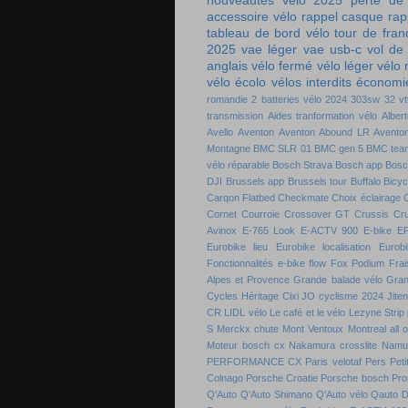
nouveautés vélo 2025
perte de
accessoire vélo
rappel casque
rap
tableau de bord vélo
tour de fra
2025
vae léger
vae usb-c
vol de
anglais
vélo fermé
vélo léger
vélo
vélo écolo
vélos interdits
économie
romandie
2 batteries vélo
2024
303sw
32 vt
transmission
Aides tranformation vélo
Alber
Avello
Aventon
Aventon Abound LR
Aventon
Montagne
BMC SLR 01
BMC gen 5
BMC tea
vélo réparable
Bosch Strava
Bosch app
Bosc
DJI
Brussels app
Brussels tour
Buffalo Bicyc
Carqon Flatbed
Checkmate
Choix éclairage
C
Cornet
Courroie
Crossover GT
Crussis
Cr
Avinox
E-765 Look
E-ACTV 900
E-bike
E
Eurobike lieu
Eurobike localisation
Eurobi
Fonctionnalités e-bike flow
Fox Podium
Frai
Alpes et Provence
Grande balade vélo
Gran
Cycles
Héritage Cixi
JO cyclisme 2024
Jite
CR
LIDL vélo
Le café et le vélo
Lezyne Strip
S
Merckx chute
Mont Ventoux
Montreal all 
Moteur bosch cx
Nakamura crosslite
Namu
PERFORMANCE CX
Paris velotaf
Pers
Peti
Colnago
Porsche Croatie
Porsche bosch
Pro
Q'Auto
Q'Auto Shimano
Q'Auto vélo
Qauto D