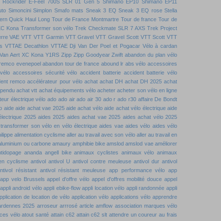
Rockrider E-Feel 700S
SLR 01 Gen 5
Shimano EP10
Shimano EP11
uto
Simoncini
Simplon
Smafo mats
Sneak 3 EQ
Sneak 3 EQ rose
Stella
ern Quick Haul Long
Tour de France Montmartre
Tour de france
Tour de
XC Kona
Transformer son vélo
Trek Checkmate SLR 7 AXS
Trek Project
rre
VAE VTT
VTT Garmin
VTT Gravel
VTT Gravel Scott
VTT Scott
VTT
s
VTTAE Decathlon
VTTAE Dji
Van Der Poel et Pogacar
Vélo à cardan
Van Aert
XC Kona
Y1RS
Zipp
Zipp Goodyear
Zwift
abandon du plan vélo
remco evenepoel
abandon tour de france
abound lr
abs vélo
accessoires
vélo
accessoires sécurité vélo
accident batterie
accident batterie vélo
dent remco
accélérateur pour vélo
achat
achat DH
achat DH 2025
achat
spendu
achat vtt
achat équipements vélo
acheter
acheter son vélo en ligne
eur électrique vélo
ado
ado air
ado air 30
ado r
ado r30
affaire De Bondt
o
aide
aide achat vae 2025
aide achat vélo
aide achat vélo électrique
aide
électrique 2025
aides 2025
aides achat vae 2025
aides achat vélo 2025
 transformer son vélo en vélo électrique
aides vae
aides vélo
aides vélo
ilippe
alimentation cyclisme
aller au travail avec son vélo
aller au travail en
aluminium ou carbone
amaury
amphibie bike
amslod
amslod vae
améliorer
ntidopage
ananda
angell bike
animaux cyclistes
animaux vélo
animaux
 en cyclisme
antivol
antivol U
antivol contre meuleuse
antivol dur
antivol
ntivol résistant
antivol résistant meuleuse
app performance vélo
app
app velo Brussels
appel d'offre vélo
appel d'offres mobilité douce
appel
appli android vélo
appli ebike-flow
appli location vélo
appli randonnée
appli
pplication de location de vélo
application vélo
applications vélo
apprendre
ardennes 2025
arroseur arrrosé
article amflow
association marques vélo
ces vélo
atout santé
attain c62
attain c62 slt
attendre un coureur
au frais