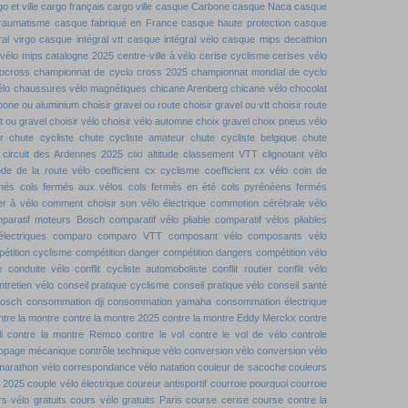
o et ville
cargo français
cargo ville
casque Carbone
casque Naca
casque
traumatisme
casque fabriqué en France
casque haute protection
casque
al virgo
casque intégral vtt
casque intégral vélo
casque mips decathlon
vélo mips
catalogne 2025
centre-ville à vélo
cerise cyclisme
cerises vélo
locross
championnat de cyclo cross 2025
championnat mondial de cyclo
élo
chaussures vélo magnétiques
chicane Arenberg
chicane vélo
chocolat
rbone ou aluminium
choisir gravel ou route
choisir gravel ou vtt
choisir route
tt ou gravel
choisir vélo
choisir vélo automne
choix gravel
choix pneus vélo
r
chute cycliste
chute cycliste amateur
chute cycliste belgique
chute
circuit des Ardennes 2025
cixi altitude
classement VTT
clignotant vélo
de de la route vélo
coefficient cx cyclisme
coefficient cx vélo
coin de
rmés
cols fermés aux vélos
cols fermés en été
cols pyrénéens fermés
r à vélo
comment choisir son vélo électrique
commotion cérébrale vélo
paratif moteurs Bosch
comparatif vélo pliable
comparatif vélos pliables
lectriques
comparo
comparo VTT
composant vélo
composants vélo
étition cyclisme
compétition danger
compétition dangers
compétition vélo
e
conduite vélo
conflit cycliste automoboliste
conflit routier
conflit vélo
ntretien vélo
conseil pratique cyclisme
conseil pratique vélo
conseil santé
bosch
consommation dji
consommation yamaha
consommation électrique
ntre la montre
contre la montre 2025
contre la montre Eddy Merckx
contre
i
contre la montre Remco
contre le vol
contre le vol de vélo
controle
dopage mécanique
contrôle technique vélo
conversion vélo
conversion vélo
marathon vélo
correspondance vélo natation
couleur de sacoche
couleurs
t 2025
couple vélo électrique
coureur antisportif
courroie pourquoi
courroie
s vélo gratuits
cours vélo gratuits Paris
course cerise
course contre la