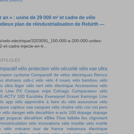
aires (Atom)
r an » : usine de 29 000 m² et cadre de vélo
bitieux plan de réindustrialisation de Rebirth —
es/velo-electrique/3203091_150-000-a-200-000-unites-
t-cadre-injecte-en-tr...
MOTS-CLÉS
mparatif vélo
protection vélo
sécurité vélo
vae ultra
mpion cyclisme
Comparatif de vélos électriques
Remco
es
shimano
usb-c vélo
vélo 4 roues
vélo bambou
vélo
lo ultra léger
vélo vert
vélo électrique
Accessoires vélo
ch Line PX
Casque mips
Colnago
Comparateur vélo
E-ACTV 100
Eurobike
Evenepoel
Gravel
Kamingo
Line
lo
app vélo
apprendre à faire du vélo
assurance vélo
iques
capteur vae
casques vélo
chaîne vélo
cixi
cixi pers
e vélo
danger vélo
decathlon e-actv 100
dopage
dopage
ge pogacar
décathlon
eBike Flow
fatbike
feu clignotant
immatriculation vélo
innovations vélo
insolite vélo
mahle
e vélo
mécano tour de france
nakamura électrique