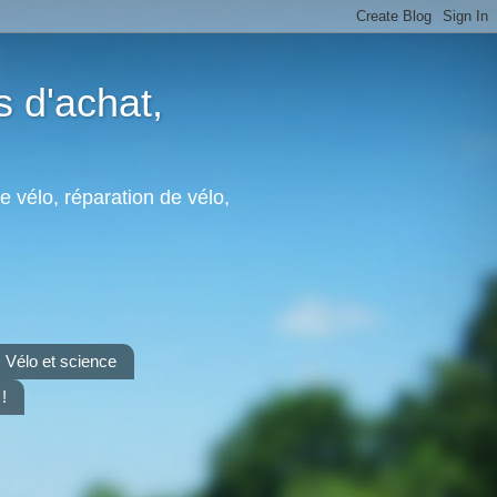
s d'achat,
e vélo, réparation de vélo,
Vélo et science
!