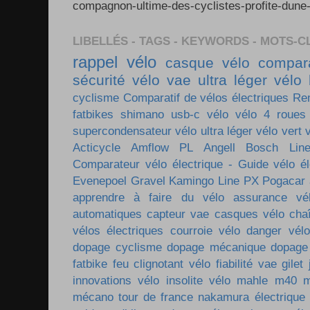
compagnon-ultime-des-cyclistes-profite-dune-
LIBELLÉS - TAGS - KEYWORDS - MOTS-C
rappel vélo
casque vélo
compara
sécurité vélo
vae ultra léger
vélo 
cyclisme
Comparatif de vélos électriques
Re
fatbikes
shimano
usb-c vélo
vélo 4 roues
supercondensateur
vélo ultra léger
vélo vert
Acticycle
Amflow PL
Angell
Bosch Lin
Comparateur vélo électrique - Guide vélo él
Evenepoel
Gravel
Kamingo
Line PX
Pogacar
apprendre à faire du vélo
assurance vé
automatiques
capteur vae
casques vélo
cha
vélos électriques
courroie vélo
danger vélo
dopage cyclisme
dopage mécanique
dopage
fatbike
feu clignotant vélo
fiabilité vae
gilet
innovations vélo
insolite vélo
mahle m40
m
mécano tour de france
nakamura électrique