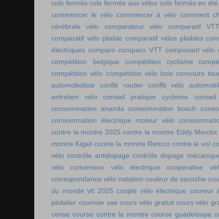
cols fermés
cols fermés aux vélos
cols fermés en été
commencer le vélo
commencer à vélo
comment cho
cérébrale vélo
comparateur vélo
comparatif VT
comparatif vélo pliable
comparatif vélos pliables
comp
électriques
comparo
comparo VTT
composant vélo
compétition belgique
compétition cyclisme
compé
compétition vélo
compétition vélo bois
concours tou
automoboliste
conflit routier
conflit vélo automobi
entretien vélo
conseil pratique cyclisme
conseil
consommation ananda
consommation bosch
conso
consommation électrique moteur vélo
consommatio
contre la montre 2025
contre la montre Eddy Merckx
montre Kigali
contre la montre Remco
contre le vol
co
vélo
contrôle antidopage
contrôle dopage mécaniqu
vélo
conversion vélo électrique
coopérative vél
correspondance vélo natation
couleur de sacoche
cou
du monde vtt 2025
couple vélo électrique
coureur a
pédalier
courroie vae
cours vélo gratuit
cours vélo gra
cerise
course contre la montre
course guadeloupe
c