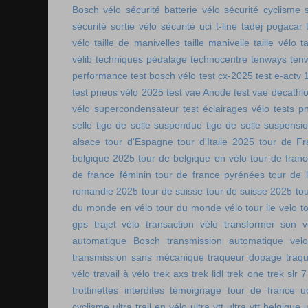
Bosch vélo
sécurité batterie vélo
sécurité cyclisme
sécurité sortie vélo
sécurité uci
t-line
tadej pogacar
vélo
taille de manivelles
taille manivelle
taille vélo
t
vélib
techniques pédalage
technocentre
tenways
ten
performance
test bosch vélo
test cx-2025
test e-actv 
test pneus vélo 2025
test vae Anode
test vae decathl
vélo supercondensateur
test éclairages vélo
tests p
selle
tige de selle suspendue
tige de selle suspensi
alsace
tour d'Espagne
tour d'Italie 2025
tour de Fr
belgique 2025
tour de belgique en vélo
tour de france
de france féminin
tour de france pyrénées
tour de l
romandie 2025
tour de suisse
tour de suisse 2025
to
du monde en vélo
tour du monde vélo
tour ile velo
t
gps
trajet vélo
transaction vélo
transformer son v
automatique Bosch
transmission automatique vel
transmission sans mécanique
traqueur dopage
traq
vélo
travail à vélo
trek axs
trek lidl
trek one
trek slr 7
trottinettes interdites
témoignage tour de france
u
cyclisme
ultra trail en vélo
ultra vtt
ultra vtt belgique