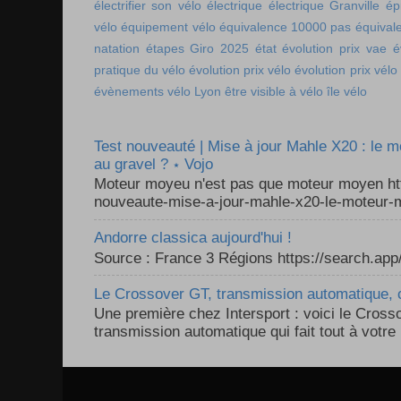
électrifier son vélo
électrique
électrique Granville
ép
vélo
équipement vélo
équivalence 10000 pas
équival
natation
étapes Giro 2025
état
évolution prix vae
é
pratique du vélo
évolution prix vélo
évolution prix vélo
évènements vélo Lyon
être visible à vélo
île vélo
Test nouveauté | Mise à jour Mahle X20 : le 
au gravel ? ⋆ Vojo
Moteur moyeu n'est pas que moteur moyen ht
nouveaute-mise-a-jour-mahle-x20-le-moteur-m
Andorre classica aujourd'hui !
Source : France 3 Régions https://search.a
Le Crossover GT, transmission automatique, c
Une première chez Intersport : voici le Cross
transmission automatique qui fait tout à votre 