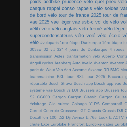
poids
podbike
prudence vélo
quel pneu vél
casque
rappel conso
rappels vélo
soldes va
de bord vélo
tour de france 2025
tour de fr
vae 2025
vae léger
vae usb-c
vol de vélo
vol
vélib
vélo
vélo anglais
vélo fermé
vélo léger
supercondensateurs
vélo volé
vélo écolo
vé
vélo
#veloparis
1ere étape Dunkerque
1ère étape t
303sw
32 vtt
32"
4 jours de Dunkerque
4 roues 
transmission
Aides tranformation vélo
Alberto Cont
Angell cycles
Arenberg
Auto
Avello
Aventon
Aventon 
parle de Wout Van Aert
Axxome
Axxome RR
BMC Mon
teammachine
BXL tour
BXL tour 2025
Baccara g
réparable
Bosch Strava
Bosch app
Bosch app vae
Bo
système vae
Bosch vs DJI
Brussels app
Brussels tou
S2
CG009
Carqon
Carqon Classic
Carqon Cruise
éclairage
Cilo suisse
Colnago Y1RS
Comparatif
C
Cornet
Courroie
Crossover GT
Crussis
Crussis DJI
C
Decathlon 100
Di2
Dji Avinox
E-765 Look
E-ACTV 
chute
Ekoï
Eurobike Francfort
Eurobike dates
Eurobi