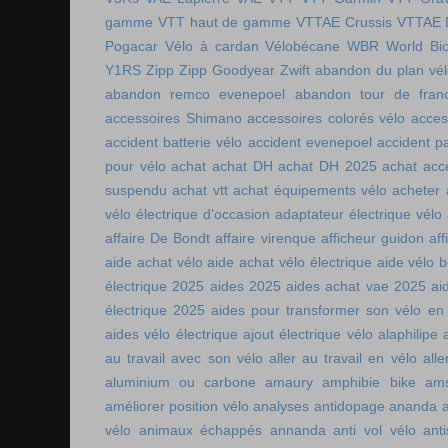
gamme
VTT haut de gamme
VTTAE Crussis
VTTAE 
Pogacar
Vélo à cardan
Vélobécane
WBR
World Bic
Y1RS
Zipp
Zipp Goodyear
Zwift
abandon du plan vél
abandon remco evenepoel
abandon tour de fran
accessoires Shimano
accessoires colorés vélo
acces
accident batterie vélo
accident evenepoel
accident pa
pour vélo
achat
achat DH
achat DH 2025
achat acc
suspendu
achat vtt
achat équipements vélo
acheter
vélo électrique d'occasion
adaptateur électrique vélo
affaire De Bondt
affaire virenque
afficheur guidon
aff
aide achat vélo
aide achat vélo électrique
aide vélo b
électrique 2025
aides 2025
aides achat vae 2025
ai
électrique 2025
aides pour transformer son vélo en 
aides vélo électrique
ajout électrique vélo
alaphilipe
au travail avec son vélo
aller au travail en vélo
alle
aluminium ou carbone
amaury
amphibie bike
ams
améliorer position vélo
analyses antidopage
ananda
vélo
animaux échappés
annanda
anti vol vélo
ant