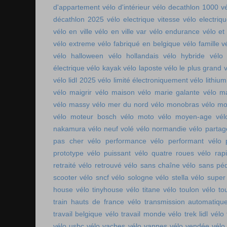
d'appartement
vélo d'intérieur
vélo decathlon 1000
v
décathlon 2025
vélo electrique vitesse
vélo electri
vélo en ville
vélo en ville var
vélo endurance
vélo et
vélo extreme
vélo fabriqué en belgique
vélo famille
v
vélo halloween
vélo hollandais
vélo hybride
vélo 
électrique
vélo kayak
vélo laposte
vélo le plus grand
v
vélo lidl 2025
vélo limité électroniquement
vélo lithium
vélo maigrir
vélo maison
vélo marie galante
vélo ma
vélo massy
vélo mer du nord
vélo monobras
vélo m
vélo moteur bosch
vélo moto
vélo moyen-age
vél
nakamura
vélo neuf volé
vélo normandie
vélo parta
pas cher
vélo performance
vélo performant
vélo 
prototype
vélo puissant
vélo quatre roues
vélo rap
retraité
vélo retrouvé
vélo sans chaîne
vélo sans pé
scooter
vélo sncf
vélo sologne
vélo stella
vélo super
house
vélo tinyhouse
vélo titane
vélo toulon
vélo to
train hauts de france
vélo transmission automatiqu
travail belgique
vélo travail monde
vélo trek lidl
vélo 
vélo usbc
vélo vaches
vélo vannes
vélo vendée
vélo