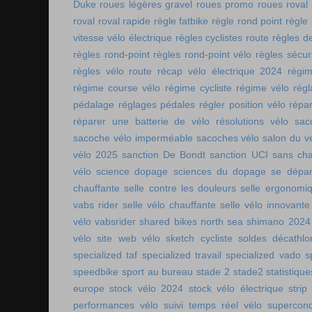
Duke
roues légères gravel
roues promo
roues roval
roval
roval rapide
règle fatbike
règle rond point
règle
vitesse vélo électrique
règles cyclistes route
règles de
règles rond-point
règles rond-point vélo
règles sécuri
règles vélo route
récap vélo électrique 2024
régi
régime course vélo
régime cycliste
régime vélo
régl
pédalage
réglages pédales
régler position vélo
répa
réparer une batterie de vélo
résolutions vélo
sac
sacoche vélo imperméable
sacoches vélo
salon du v
vélo 2025
sanction De Bondt
sanction UCI
sans ch
vélo
science dopage
sciences du dopage
se dépa
chauffante
selle contre les douleurs
selle ergonomi
vabs rider
selle vélo chauffante
selle vélo innovante
vélo vabsrider
shared bikes north sea
shimano 2024
vélo
site web vélo
sketch cycliste
soldes décathlo
specialized taf
specialized travail
specialized vado
s
speedbike
sport au bureau
stade 2
stade2
statistiqu
europe
stock vélo 2024
stock vélo électrique
strip
performances vélo
suivi temps réel vélo
supercon