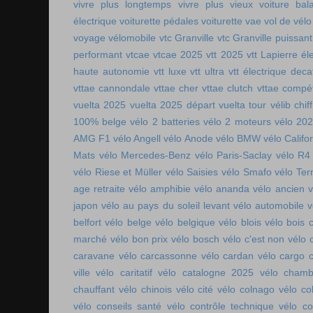
vivre plus longtemps
vivre plus vieux
voiture bala
électrique
voiturette pédales
voiturette vae
vol de vélo
voyage vélomobile
vtc Granville
vtc Granville puissant
performant
vtcae
vtcae 2025
vtt 2025
vtt Lapierre él
haute autonomie
vtt luxe
vtt ultra
vtt électrique deca
vttae cannondale
vttae cher
vttae clutch
vttae compét
vuelta 2025
vuelta 2025 départ
vuelta tour
vélib chif
100% belge
vélo 2 batteries
vélo 2 moteurs
vélo 20
AMG F1
vélo Angell
vélo Anode
vélo BMW
vélo Califo
Mats
vélo Mercedes-Benz
vélo Paris-Saclay
vélo R4
vélo Riese et Müller
vélo Saisies
vélo Smafo
vélo Ter
age retraite
vélo amphibie
vélo ananda
vélo ancien
v
japon
vélo au pays du soleil levant
vélo automobile
v
belfort
vélo belge
vélo belgique
vélo blois
vélo bois 
marché
vélo bon prix
vélo bosch
vélo c'est non
vélo 
caravane
vélo carcassonne
vélo cardan
vélo cargo 
ville
vélo caritatif
vélo catalogne 2025
vélo chamb
chauffant
vélo chinois
vélo cité
vélo colnago
vélo co
vélo conseils santé
vélo contrôle technique
vélo co