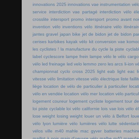
innovations 2025
innovations vae
instrumentation vél
service
interdiction vae partagé
interdiction vélo é
crosslite
intersport promo
intersport promo avant no
invention vélo
inventions vélo
itinéraire vélo
itinérai
jantes gravel
japan bike
jet de bidon
jet de bidon pa
cerises
karbikes
kayak vélo
kit conversion vae
komoo
les cyclistes !
la manufacture du cycle
la piste cycla
label cyclescore
lampe frein
lampe vélo
le vélo cargo
vélo
led freinage
led velo
lemmo zero
les arcs
li-ion v
championnat cyclo cross 2025
light eab
light eac
l
vitesse vélo
limitation vitesse vélo électrique
liste faill
liège
location de vélo de particulier à particulier
locat
vélo en vendée
location vélo mer
location vélo particul
logement coureur
logement cycliste
logement tour de
loi piste cyclable
loi vélo californie
lois vae
lois vélo é
lose weight
losing weight
louer un vélo à Belfort
lou
vélo lyon
lumière vélo
lumières vélo
lutte sédentari
vélos ville
m40 mahle
mac gyver batteries
machin
maillot à pois
main d'oeuvre vélo
malhe m40
manufac