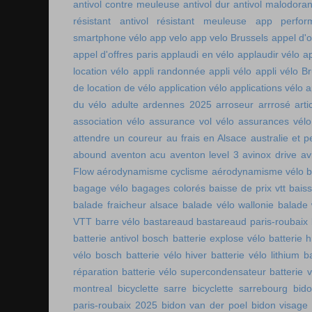
antivol contre meuleuse
antivol dur
antivol malodoran
résistant
antivol résistant meuleuse
app perfor
smartphone vélo
app velo
app velo Brussels
appel d'o
appel d'offres paris
applaudi en vélo
applaudir vélo
ap
location vélo
appli randonnée
appli vélo
appli vélo Br
de location de vélo
application vélo
applications vélo
a
du vélo adulte
ardennes 2025
arroseur arrrosé
art
association vélo
assurance vol vélo
assurances vélo
attendre un coureur
au frais en Alsace
australie et p
abound
aventon acu
aventon level 3
avinox drive
av
Flow
aérodynamisme cyclisme
aérodynamisme vélo
bagage vélo
bagages colorés
baisse de prix vtt
baiss
balade fraicheur alsace
balade vélo wallonie
balade 
VTT
barre vélo
bastareaud
bastareaud paris-roubaix
batterie antivol bosch
batterie explose vélo
batterie h
vélo bosch
batterie vélo hiver
batterie vélo lithium
b
réparation
batterie vélo supercondensateur
batterie 
montreal
bicyclette sarre
bicyclette sarrebourg
bid
paris-roubaix 2025
bidon van der poel
bidon visage