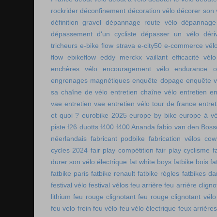
rockrider
déconfinement
décoration vélo
décorer son 
définition gravel
dépannage route vélo
dépannage 
dépassement d'un cycliste
dépasser un vélo
déri
tricheurs
e-bike flow strava
e-city50
e-commerce vél
flow
ebikeflow
eddy merckx vaillant
efficacité vélo
enchères vélo
encouragement vélo
endurance on
engrenages magnétiques
enquête dopage
enquête v
sa chaîne de vélo
entretien chaîne vélo
entretien e
vae
entretien vae
entretien vélo tour de france
entret
et quoi ?
eurobike 2025
europe by bike
europe à vé
piste
f26 duotts
f400
f400 Ananda
fabio van den Bos
néerlandais
fabricant podbike
fabrication vélos co
cycles 2024
fair play compétition
fair play cyclisme
f
durer son vélo électrique
fat white boys
fatbike bois
fa
fatbike paris
fatbike renault
fatbike règles
fatbikes d
festival vélo
festival vélos
feu arrière
feu arrière cligno
lithium
feu rouge clignotant
feu rouge clignotant vélo
feu velo frein
feu vélo
feu vélo électrique
feux arrières