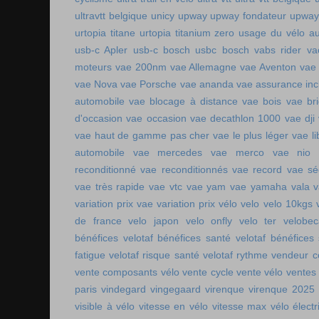
ultravtt belgique
unicy
upway
upway fondateur
upway
urtopia titane
urtopia titanium zero
usage du vélo a
usb-c Apler
usb-c bosch
usbc bosch
vabs rider
va
moteurs
vae 200nm
vae Allemagne
vae Aventon
vae
vae Nova
vae Porsche
vae ananda
vae assurance inc
automobile
vae blocage à distance
vae bois
vae br
d'occasion vae occasion
vae decathlon 1000
vae dji
vae haut de gamme pas cher
vae le plus léger
vae li
automobile
vae mercedes
vae merco
vae nio
reconditionné
vae reconditionnés
vae record
vae sé
vae très rapide
vae vtc
vae yam
vae yamaha
vala
variation prix vae
variation prix vélo
velo
velo 10kgs
de france
velo japon
velo onfly
velo ter
velobe
bénéfices
velotaf bénéfices santé
velotaf bénéfices
fatigue
velotaf risque santé
velotaf rythme
vendeur c
vente composants vélo
vente cycle
vente vélo
ventes
paris
vindegard
vingegaard
virenque
virenque 2025
visible à vélo
vitesse en vélo
vitesse max vélo électr