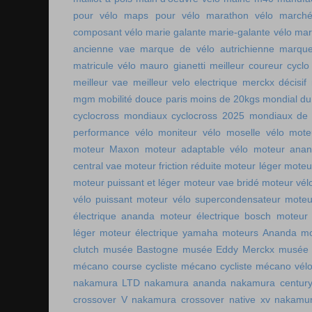
pour vélo
maps pour vélo
marathon vélo
marché
composant vélo
marie galante
marie-galante vélo
mar
ancienne vae
marque de vélo autrichienne
marque
matricule vélo
mauro gianetti
meilleur coureur cycl
meilleur vae
meilleur velo electrique
merckx décisif
mgm
mobilité douce paris
moins de 20kgs
mondial du
cyclocross
mondiaux cyclocross 2025
mondiaux de 
performance vélo
moniteur vélo
moselle vélo
mote
moteur Maxon
moteur adaptable vélo
moteur ana
central vae
moteur friction réduite
moteur léger
moteu
moteur puissant et léger
moteur vae bridé
moteur vél
vélo puissant
moteur vélo supercondensateur
moteu
électrique ananda
moteur électrique bosch
moteur 
léger
moteur électrique yamaha
moteurs Ananda
mo
clutch
musée Bastogne
musée Eddy Merckx
musée 
mécano course cycliste
mécano cycliste
mécano vél
nakamura LTD
nakamura ananda
nakamura centur
crossover V
nakamura crossover native xv
nakamur