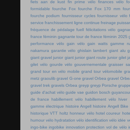
fiets aan de kust
fin prime vélo
finances vélo
fo
formidable
fourche Fox
fourche Fox 170 mm
fou
fourche podium
fournisseur cycles
fournisseur vélo
service
franchissement ligne continue
freinage puissa
fréquence de pédalage
fuell
félicitations vélo
gagnan
france féminin
gagnante tour de france féminin 2025
performance vélo
gain vélo
gain watts
gamme n
nakamura
garantie vélo
ghislain lambert
giant alu
g
giant gravel junior
giant junior
giant route junior
gilet 
gilet vélo
gourde vélo
gouvernementale
graisser s
grand tour en vélo mobile
grand tour vélomobile
gra
metz
graoulib
gravel G-one
gravel Orbea
gravel Orbe
gravel trek
gravels Orbea
greyp
greyp Porsche
gruppe
guide d'achat vélo
guide vae
guidon bosch
guyancou
de france
habillement vélo
habillement vélo hiver
gamme électrique
histoire Angell
histoire Angell Bike
historique VTT
holtz
honneur vélo
hotel coureur
hot
humour vélo
hydratation vélo
identification vélo
idée v
ingo-bike
ingobike
innovation protection vol de vélo