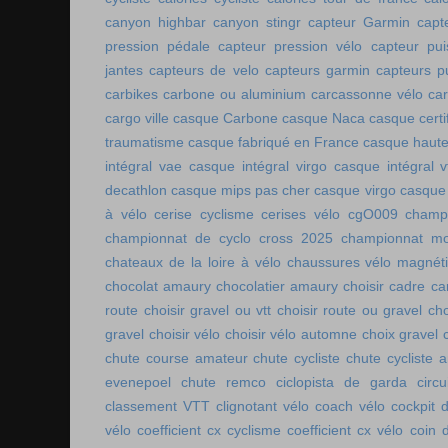
canyon highbar
canyon stingr
capteur Garmin
capt
pression pédale
capteur pression vélo
capteur pu
jantes
capteurs de velo
capteurs garmin
capteurs p
carbikes
carbone ou aluminium
carcassonne vélo
car
cargo ville
casque Carbone
casque Naca
casque certi
traumatisme
casque fabriqué en France
casque haute
intégral vae
casque intégral virgo
casque intégral v
decathlon
casque mips pas cher
casque virgo
casque 
à vélo
cerise cyclisme
cerises vélo
cgO009
champ
championnat de cyclo cross 2025
championnat mo
chateaux de la loire à vélo
chaussures vélo magnét
chocolat amaury
chocolatier amaury
choisir cadre c
route
choisir gravel ou vtt
choisir route ou gravel
cho
gravel
choisir vélo
choisir vélo automne
choix gravel
chute course amateur
chute cycliste
chute cycliste 
evenepoel
chute remco
ciclopista de garda
circ
classement VTT
clignotant vélo
coach vélo
cockpit 
vélo
coefficient cx cyclisme
coefficient cx vélo
coin 