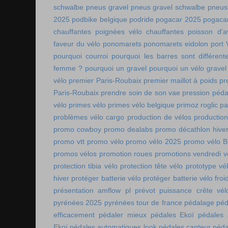
schwalbe
pneus gravel
pneus gravel schwalbe
pneus
2025
podbike belgique
podride
pogacar 2025
pogaca
chauffantes
poignées vélo chauffantes
poisson d'av
faveur du vélo
ponomarets
ponomarets eidolon
port
pourquoi courroi
pourquoi les barres sont différe
femme ?
pourquoi un gravel
pourquoi un vélo gravel
vélo
premier Paris-Roubaix
premier maillot à poids
pr
Paris-Roubaix
prendre soin de son vae
pression péda
vélo
primes vélo
primes vélo belgique
primoz roglic p
problèmes vélo cargo
production de vélos
production
promo cowboy
promo dealabs
promo décathlon hive
promo vtt
promo vélo
promo vélo 2025
promo vélo B
promos vélos
promotion roues
promotions vendredi v
protection tibia vélo
protection tête vélo
prototype vé
hiver
protéger batterie vélo
protéger batterie vélo froi
présentation amflow pl
prévot
puissance crête vél
pyrénées 2025
pyrénées tour de france
pédalage
péd
efficacement
pédaler mieux
pédales Ekoï
pédales 
Ekoï
pédales automatiques look
pédales capteur
péda