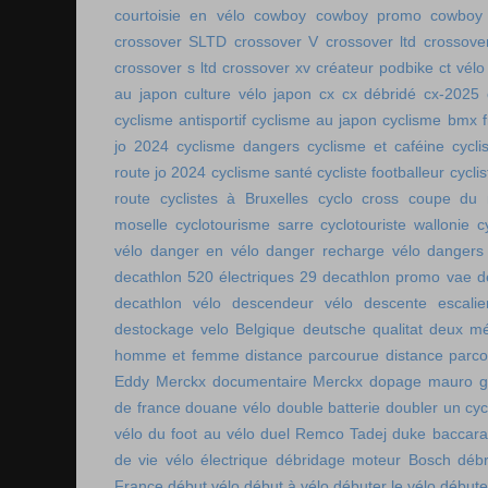
courtoisie en vélo
cowboy
cowboy promo
cowboy 
crossover SLTD
crossover V
crossover ltd
crossove
crossover s ltd
crossover xv
créateur podbike
ct vélo
au japon
culture vélo japon
cx
cx débridé
cx-2025
cyclisme antisportif
cyclisme au japon
cyclisme bmx f
jo 2024
cyclisme dangers
cyclisme et caféine
cycl
route jo 2024
cyclisme santé
cycliste footballeur
cyclis
route
cyclistes à Bruxelles
cyclo cross coupe du
moselle
cyclotourisme sarre
cyclotouriste wallonie
c
vélo
danger en vélo
danger recharge vélo
dangers
decathlon 520 électriques 29
decathlon promo vae
d
decathlon vélo
descendeur vélo
descente escalie
destockage velo Belgique
deutsche qualitat
deux mé
homme et femme
distance parcourue
distance parco
Eddy Merckx
documentaire Merckx
dopage mauro gi
de france
douane vélo
double batterie
doubler un cyc
vélo
du foot au vélo
duel Remco Tadej
duke baccara
de vie vélo électrique
débridage moteur Bosch
débr
France
début vélo
début à vélo
débuter le vélo
débute