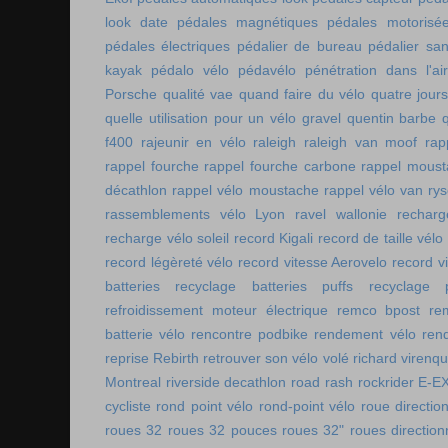
look date
pédales magnétiques
pédales motorisé
pédales électriques
pédalier de bureau
pédalier sa
kayak
pédalo vélo
pédavélo
pénétration dans l'air
Porsche
qualité vae
quand faire du vélo
quatre jour
quelle utilisation pour un vélo gravel
quentin barbe
f400
rajeunir en vélo
raleigh
raleigh van moof
rap
rappel fourche
rappel fourche carbone
rappel moust
décathlon
rappel vélo moustache
rappel vélo van rys
rassemblements vélo Lyon
ravel wallonie
rechar
recharge vélo soleil
record Kigali
record de taille vélo
record légèreté vélo
record vitesse Aerovelo
record v
batteries
recyclage batteries puffs
recyclage p
refroidissement moteur électrique
remco bpost
re
batterie vélo
rencontre podbike
rendement vélo
ren
reprise Rebirth
retrouver son vélo volé
richard virenq
Montreal
riverside decathlon
road rash
rockrider E-E
cycliste
rond point vélo
rond-point vélo
roue directio
roues 32
roues 32 pouces
roues 32"
roues direction