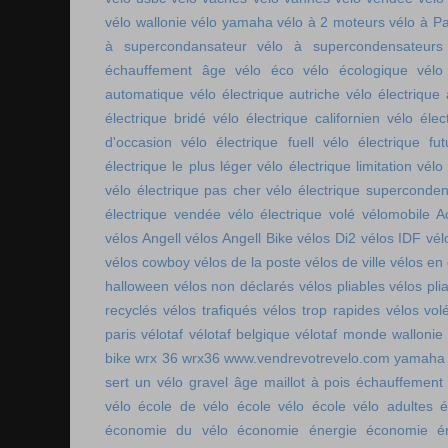
vélo wallonie
vélo yamaha
vélo à 2 moteurs
vélo à Pa
à supercondansateur
vélo à supercondensateurs
échauffement âge
vélo éco
vélo écologique
vélo
automatique
vélo électrique autriche
vélo électrique 
électrique bridé
vélo électrique californien
vélo élec
d'occasion
vélo électrique fuell
vélo électrique fut
électrique le plus léger
vélo électrique limitation
vélo 
vélo électrique pas cher
vélo électrique superconde
électrique vendée
vélo électrique volé
vélomobile Ac
vélos Angell
vélos Angell Bike
vélos Di2
vélos IDF
vél
vélos cowboy
vélos de la poste
vélos de ville
vélos en
halloween
vélos non déclarés
vélos pliables
vélos pli
recyclés
vélos trafiqués
vélos trop rapides
vélos vol
paris
vélotaf
vélotaf belgique
vélotaf monde
wallonie
bike
wrx 36
wrx36
www.vendrevotrevelo.com
yamaha 
sert un vélo gravel
âge maillot à pois
échauffement
vélo
école de vélo
école vélo
école vélo adultes
é
économie du vélo
économie énergie
économie én