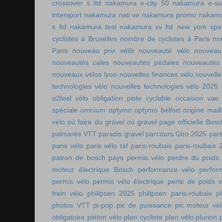
crossover s ltd
nakamura e-city 50
nakamura e-s
intersport
nakamura nati ve
nakamura promo
nakamu
s ltd
nakamura test
nakamura xv ltd
new york spee
cyclistes à Bruxelles
nombre de cyclistes à Paris
no
Paris
nouveau prix vélib
nouveauté vélo
nouveau
nouveautés cales
nouveautés pédales
nouveautés
nouveaux vélos lyon
nouvelles finances vélo
nouvelle
technologies vélo
nouvelles technologies vélo 2025
o2feel vélo
obligation piste cyclable
occasion vae
spéciale
omnium
optymo
optymo belfort
origine mail
vélo
où faire du gravel
où gravel
page officielle Bos
palmarès VTT
paradis gravel
parcours Giro 2025
pare
paris vélo
paris vélo taf
paris-roubaix
paris-roubaix 
patron de bosch
pays permis vélo
perdre du poids
moteur électrique Bosch
performance vélo
perfor
permis vélo
permis vélo électrique
perte de poids v
frein vélo
philipsen 2025
philipsen paris-roubaix
p
photos VTT
pi-pop
pic de puissance
pic moteur vé
obligatoire
piéton vélo
plan cycliste
plan vélo
plurion