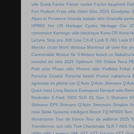
ville
Eveia
Factor
Factor cycles
Factor dauphiné
Fie
Fox Podium
Frais vélo
Giant
Giro 2025
Goodyear 
Alpes et Provence
Grande balade vélo
Granville perf
HPR60
Hei CR
Heritage Cycles
Héritage Cixi
J
conversion
Kamingo vélo électrique
Kona CR
Kona H
Lezyne Strip pro 300
Line CX-R
Look E-765
Look E
Merckx chute
Mont Ventoux
Montreal all over the ye
Cannondale
Moteur Air S
Moteur bosch cx
Nakamura 
mondial du vélo 2025
Optimum 765
Orbea Terra
P
Petit pois
Phare vélo
Phares vélo
Podbike Frikar
Porsche Croatie
Porsche bosch
Promo nakamura
agressée en pleine rue
Q'Auto
Q'Auto Shimano
Q'Aut
Quick Haul Long
Remco Evenepoel
Renault vélo
Retr
Rockrider E-Feel 700S
SLR 01 Gen 5
Shimano E
Shimano EP9
Shimano Q'Auto
Simoncini
Simplon
S
rose
Stella
Systeme intelligent Bosch
TQ HPR60
Tern
Montmartre
Tour de france
Tour de wallonie 2025
T
Transformer son vélo
Trek Checkmate SLR 7 AXS
Tr
V5Rs
VAE Lapierre
VAE VTT
VTT Garmin
VTT Grav