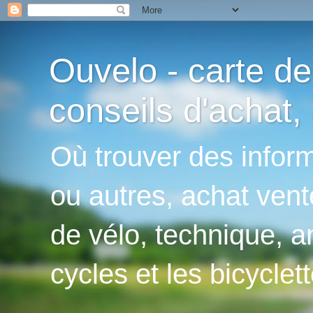
Ouvelo - carte de
conseils d'achat, 
Où trouver des inform
ou autres, achat vent
de vélo, technique, an
cycles et les bicyclett