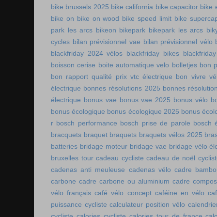
bike brussels 2025
bike california
bike capacitor
bike 
bike on
bike on wood
bike speed limit
bike supercap
park les arcs
bikeon
bikepark
bikepark les arcs
bik
cycles
bilan prévisionnel vae
bilan prévisionnel vélo
blackfriday 2024 vélos
blackfriday bikes
blackfriday
boisson cerise
boite automatique velo
bolletjes
bon p
bon rapport qualité prix vtc électrique
bon vivre vé
électrique
bonnes résolutions 2025
bonnes résolutio
électrique
bonus vae
bonus vae 2025
bonus vélo
b
bonus écologique
bonus écologique 2025
bonus écol
r
bosch performance
bosch prise de parole
bosch é
bracquets
braquet
braquets
braquets vélos 2025
bra
batteries
bridage moteur
bridage vae
bridage vélo él
bruxelles tour
cadeau cycliste
cadeau de noël cyclis
cadenas anti meuleuse
cadenas vélo
cadre bambo
carbone
cadre carbone ou aluminium
cadre compos
vélo français
café vélo concept
caféine en vélo
ca
puissance cycliste
calculateur position vélo
calendri
cycliste
calories cycliste
calories tour de france
cal