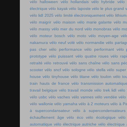
vélo halloween
vélo hollandais
vélo hybride
vélo 
électrique
vélo kayak
vélo laposte
vélo le plus grand
v
vélo lidl 2025
vélo limité électroniquement
vélo lithium
vélo maigrir
vélo maison
vélo marie galante
vélo ma
vélo massy
vélo mer du nord
vélo monobras
vélo m
vélo moteur bosch
vélo moto
vélo moyen-age
vél
nakamura
vélo neuf volé
vélo normandie
vélo parta
pas cher
vélo performance
vélo performant
vélo 
prototype
vélo puissant
vélo quatre roues
vélo rap
retraité
vélo retrouvé
vélo sans chaîne
vélo sans pé
scooter
vélo sncf
vélo sologne
vélo stella
vélo super
house
vélo tinyhouse
vélo titane
vélo toulon
vélo to
train hauts de france
vélo transmission automatiqu
travail belgique
vélo travail monde
vélo trek lidl
vélo 
vélo usbc
vélo vaches
vélo vannes
vélo vendée
vélo
vélo wallonie
vélo yamaha
vélo à 2 moteurs
vélo à Pa
à supercondansateur
vélo à supercondensateurs
échauffement âge
vélo éco
vélo écologique
vélo
automatique
vélo électrique autriche
vélo électrique 