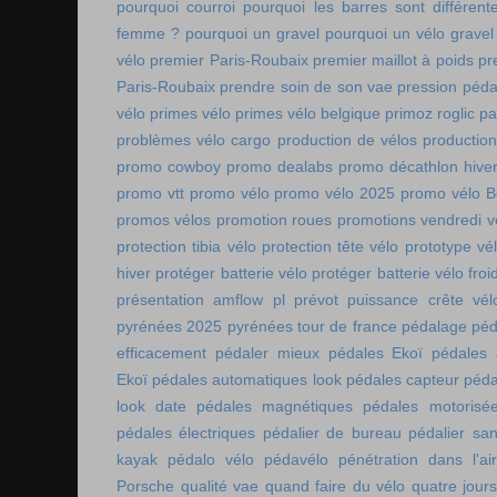
pourquoi courroi
pourquoi les barres sont différe
femme ?
pourquoi un gravel
pourquoi un vélo gravel
vélo
premier Paris-Roubaix
premier maillot à poids
pr
Paris-Roubaix
prendre soin de son vae
pression péda
vélo
primes vélo
primes vélo belgique
primoz roglic p
problèmes vélo cargo
production de vélos
production
promo cowboy
promo dealabs
promo décathlon hive
promo vtt
promo vélo
promo vélo 2025
promo vélo B
promos vélos
promotion roues
promotions vendredi v
protection tibia vélo
protection tête vélo
prototype vé
hiver
protéger batterie vélo
protéger batterie vélo froi
présentation amflow pl
prévot
puissance crête vél
pyrénées 2025
pyrénées tour de france
pédalage
péd
efficacement
pédaler mieux
pédales Ekoï
pédales 
Ekoï
pédales automatiques look
pédales capteur
péda
look date
pédales magnétiques
pédales motorisé
pédales électriques
pédalier de bureau
pédalier sa
kayak
pédalo vélo
pédavélo
pénétration dans l'air
Porsche
qualité vae
quand faire du vélo
quatre jour