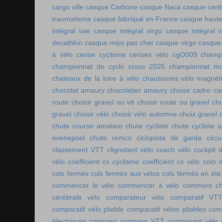
cargo ville
casque Carbone
casque Naca
casque certi
traumatisme
casque fabriqué en France
casque haute
intégral vae
casque intégral virgo
casque intégral v
decathlon
casque mips pas cher
casque virgo
casque 
à vélo
cerise cyclisme
cerises vélo
cgO009
champ
championnat de cyclo cross 2025
championnat mo
chateaux de la loire à vélo
chaussures vélo magnét
chocolat amaury
chocolatier amaury
choisir cadre c
route
choisir gravel ou vtt
choisir route ou gravel
cho
gravel
choisir vélo
choisir vélo automne
choix gravel
chute course amateur
chute cycliste
chute cycliste 
evenepoel
chute remco
ciclopista de garda
circ
classement VTT
clignotant vélo
coach vélo
cockpit 
vélo
coefficient cx cyclisme
coefficient cx vélo
coin 
cols fermés
cols fermés aux vélos
cols fermés en été
commencer le vélo
commencer à vélo
comment cho
cérébrale vélo
comparateur vélo
comparatif VT
comparatif vélo pliable
comparatif vélos pliables
comp
électriques
comparo
comparo VTT
composant vélo