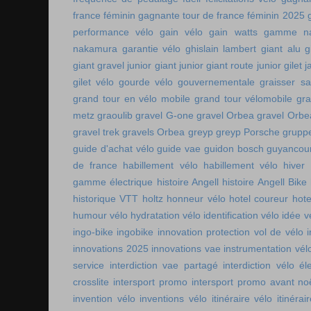
france féminin
gagnante tour de france féminin 2025
performance vélo
gain vélo
gain watts
gamme n
nakamura
garantie vélo
ghislain lambert
giant alu
g
giant gravel junior
giant junior
giant route junior
gilet 
gilet vélo
gourde vélo
gouvernementale
graisser s
grand tour en vélo mobile
grand tour vélomobile
gra
metz
graoulib
gravel G-one
gravel Orbea
gravel Orbe
gravel trek
gravels Orbea
greyp
greyp Porsche
gruppe
guide d'achat vélo
guide vae
guidon bosch
guyancou
de france
habillement vélo
habillement vélo hiver
gamme électrique
histoire Angell
histoire Angell Bike
historique VTT
holtz
honneur vélo
hotel coureur
hot
humour vélo
hydratation vélo
identification vélo
idée v
ingo-bike
ingobike
innovation protection vol de vélo
innovations 2025
innovations vae
instrumentation vél
service
interdiction vae partagé
interdiction vélo é
crosslite
intersport promo
intersport promo avant no
invention vélo
inventions vélo
itinéraire vélo
itinérai