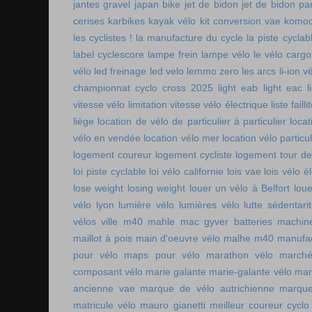
jantes gravel
japan bike
jet de bidon
jet de bidon pa
cerises
karbikes
kayak vélo
kit conversion vae
komoo
les cyclistes !
la manufacture du cycle
la piste cycla
label cyclescore
lampe frein
lampe vélo
le vélo cargo
vélo
led freinage
led velo
lemmo zero
les arcs
li-ion v
championnat cyclo cross 2025
light eab
light eac
l
vitesse vélo
limitation vitesse vélo électrique
liste faill
liège
location de vélo de particulier à particulier
locat
vélo en vendée
location vélo mer
location vélo particul
logement coureur
logement cycliste
logement tour de
loi piste cyclable
loi vélo californie
lois vae
lois vélo é
lose weight
losing weight
louer un vélo à Belfort
lou
vélo lyon
lumière vélo
lumières vélo
lutte sédentari
vélos ville
m40 mahle
mac gyver batteries
machin
maillot à pois
main d'oeuvre vélo
malhe m40
manufac
pour vélo
maps pour vélo
marathon vélo
marché
composant vélo
marie galante
marie-galante vélo
mar
ancienne vae
marque de vélo autrichienne
marque
matricule vélo
mauro gianetti
meilleur coureur cycl