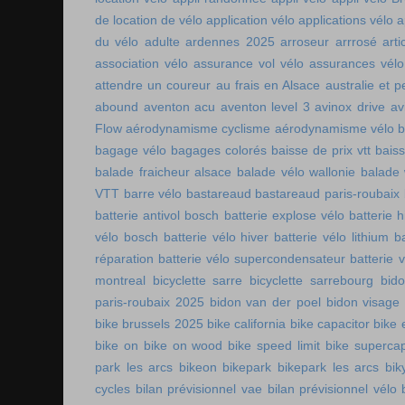
de location de vélo
application vélo
applications vélo
a
du vélo adulte
ardennes 2025
arroseur arrrosé
art
association vélo
assurance vol vélo
assurances vélo
attendre un coureur
au frais en Alsace
australie et p
abound
aventon acu
aventon level 3
avinox drive
av
Flow
aérodynamisme cyclisme
aérodynamisme vélo
bagage vélo
bagages colorés
baisse de prix vtt
baiss
balade fraicheur alsace
balade vélo wallonie
balade 
VTT
barre vélo
bastareaud
bastareaud paris-roubaix
batterie antivol bosch
batterie explose vélo
batterie h
vélo bosch
batterie vélo hiver
batterie vélo lithium
b
réparation
batterie vélo supercondensateur
batterie 
montreal
bicyclette sarre
bicyclette sarrebourg
bid
paris-roubaix 2025
bidon van der poel
bidon visage
bike brussels 2025
bike california
bike capacitor
bike 
bike on
bike on wood
bike speed limit
bike supercap
park les arcs
bikeon
bikepark
bikepark les arcs
bik
cycles
bilan prévisionnel vae
bilan prévisionnel vélo