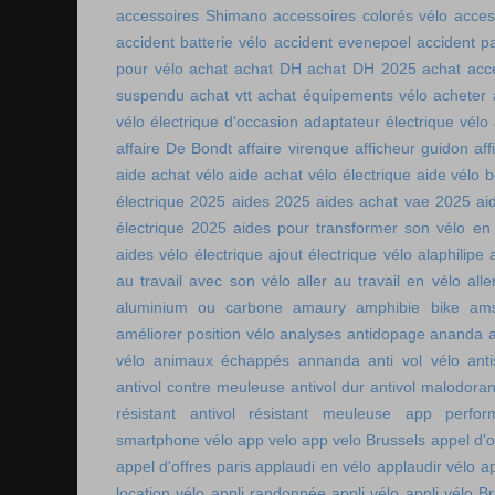
accessoires Shimano
accessoires colorés vélo
acces
accident batterie vélo
accident evenepoel
accident pa
pour vélo
achat
achat DH
achat DH 2025
achat acc
suspendu
achat vtt
achat équipements vélo
acheter
vélo électrique d'occasion
adaptateur électrique vélo
affaire De Bondt
affaire virenque
afficheur guidon
aff
aide achat vélo
aide achat vélo électrique
aide vélo b
électrique 2025
aides 2025
aides achat vae 2025
ai
électrique 2025
aides pour transformer son vélo en 
aides vélo électrique
ajout électrique vélo
alaphilipe
au travail avec son vélo
aller au travail en vélo
alle
aluminium ou carbone
amaury
amphibie bike
ams
améliorer position vélo
analyses antidopage
ananda
vélo
animaux échappés
annanda
anti vol vélo
ant
antivol contre meuleuse
antivol dur
antivol malodoran
résistant
antivol résistant meuleuse
app perfor
smartphone vélo
app velo
app velo Brussels
appel d'o
appel d'offres paris
applaudi en vélo
applaudir vélo
ap
location vélo
appli randonnée
appli vélo
appli vélo Br