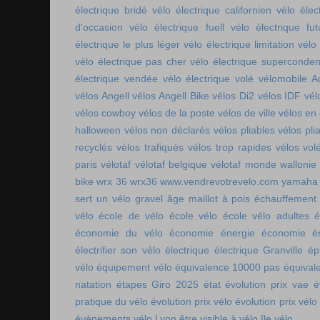
électrique bridé
vélo électrique californien
vélo élec
d'occasion
vélo électrique fuell
vélo électrique fut
électrique le plus léger
vélo électrique limitation
vélo 
vélo électrique pas cher
vélo électrique superconde
électrique vendée
vélo électrique volé
vélomobile Ac
vélos Angell
vélos Angell Bike
vélos Di2
vélos IDF
vél
vélos cowboy
vélos de la poste
vélos de ville
vélos en
halloween
vélos non déclarés
vélos pliables
vélos pli
recyclés
vélos trafiqués
vélos trop rapides
vélos vol
paris
vélotaf
vélotaf belgique
vélotaf monde
wallonie
bike
wrx 36
wrx36
www.vendrevotrevelo.com
yamaha 
sert un vélo gravel
âge maillot à pois
échauffement
vélo
école de vélo
école vélo
école vélo adultes
é
économie du vélo
économie énergie
économie én
électrifier son vélo
électrique
électrique Granville
ép
vélo
équipement vélo
équivalence 10000 pas
équival
natation
étapes Giro 2025
état
évolution prix vae
é
pratique du vélo
évolution prix vélo
évolution prix vélo
évènements vélo Lyon
être visible à vélo
île vélo