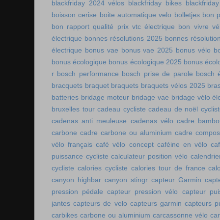
blackfriday 2024 vélos
blackfriday bikes
blackfriday
boisson cerise
boite automatique velo
bolletjes
bon p
bon rapport qualité prix vtc électrique
bon vivre vé
électrique
bonnes résolutions 2025
bonnes résolutio
électrique
bonus vae
bonus vae 2025
bonus vélo
b
bonus écologique
bonus écologique 2025
bonus écol
r
bosch performance
bosch prise de parole
bosch é
bracquets
braquet
braquets
braquets vélos 2025
bra
batteries
bridage moteur
bridage vae
bridage vélo él
bruxelles tour
cadeau cycliste
cadeau de noël cyclis
cadenas anti meuleuse
cadenas vélo
cadre bambo
carbone
cadre carbone ou aluminium
cadre compos
vélo français
café vélo concept
caféine en vélo
ca
puissance cycliste
calculateur position vélo
calendri
cycliste
calories cycliste
calories tour de france
cal
canyon highbar
canyon stingr
capteur Garmin
capt
pression pédale
capteur pression vélo
capteur pu
jantes
capteurs de velo
capteurs garmin
capteurs p
carbikes
carbone ou aluminium
carcassonne vélo
car