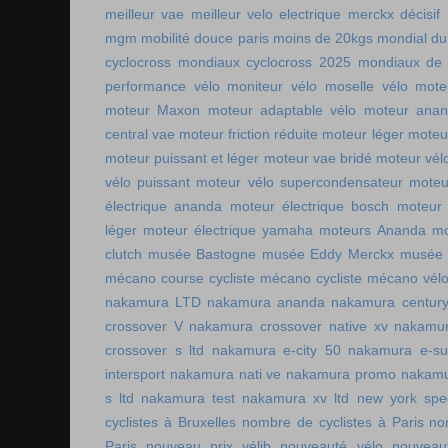
meilleur vae
meilleur velo electrique
merckx décisif
mgm
mobilité douce paris
moins de 20kgs
mondial du
cyclocross
mondiaux cyclocross 2025
mondiaux de 
performance vélo
moniteur vélo
moselle vélo
mote
moteur Maxon
moteur adaptable vélo
moteur ana
central vae
moteur friction réduite
moteur léger
moteu
moteur puissant et léger
moteur vae bridé
moteur vél
vélo puissant
moteur vélo supercondensateur
moteu
électrique ananda
moteur électrique bosch
moteur 
léger
moteur électrique yamaha
moteurs Ananda
mo
clutch
musée Bastogne
musée Eddy Merckx
musée 
mécano course cycliste
mécano cycliste
mécano vél
nakamura LTD
nakamura ananda
nakamura centur
crossover V
nakamura crossover native xv
nakamur
crossover s ltd
nakamura e-city 50
nakamura e-s
intersport
nakamura nati ve
nakamura promo
nakamu
s ltd
nakamura test
nakamura xv ltd
new york spee
cyclistes à Bruxelles
nombre de cyclistes à Paris
no
Paris
nouveau prix vélib
nouveauté vélo
nouveau