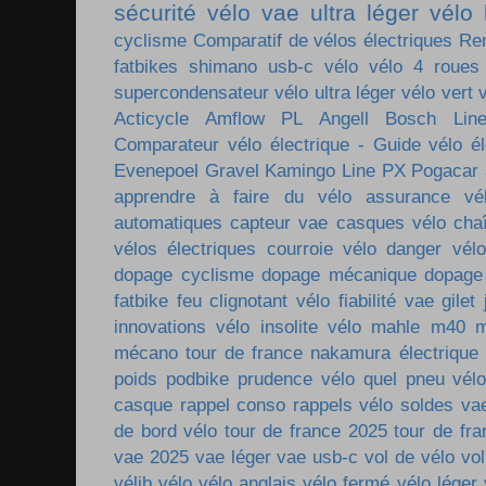
sécurité vélo
vae ultra léger
vélo 
cyclisme
Comparatif de vélos électriques
Re
fatbikes
shimano
usb-c vélo
vélo 4 roues
supercondensateur
vélo ultra léger
vélo vert
Acticycle
Amflow PL
Angell
Bosch Lin
Comparateur vélo électrique - Guide vélo él
Evenepoel
Gravel
Kamingo
Line PX
Pogacar
apprendre à faire du vélo
assurance vé
automatiques
capteur vae
casques vélo
cha
vélos électriques
courroie vélo
danger vélo
dopage cyclisme
dopage mécanique
dopage
fatbike
feu clignotant vélo
fiabilité vae
gilet
innovations vélo
insolite vélo
mahle m40
m
mécano tour de france
nakamura électrique
poids
podbike
prudence vélo
quel pneu vél
casque
rappel conso
rappels vélo
soldes va
de bord vélo
tour de france 2025
tour de fr
vae 2025
vae léger
vae usb-c
vol de vélo
vol
vélib
vélo
vélo anglais
vélo fermé
vélo léger