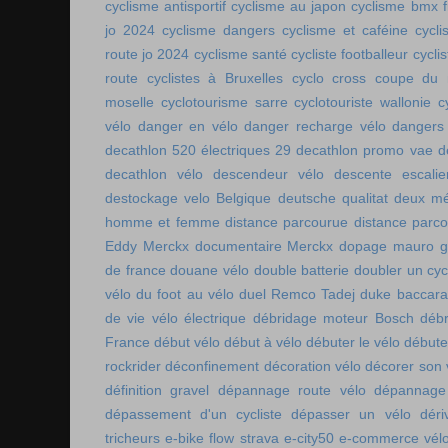
cyclisme antisportif
cyclisme au japon
cyclisme bmx f
jo 2024
cyclisme dangers
cyclisme et caféine
cycl
route jo 2024
cyclisme santé
cycliste footballeur
cyclis
route
cyclistes à Bruxelles
cyclo cross coupe du
moselle
cyclotourisme sarre
cyclotouriste wallonie
c
vélo
danger en vélo
danger recharge vélo
dangers
decathlon 520 électriques 29
decathlon promo vae
d
decathlon vélo
descendeur vélo
descente escalie
destockage velo Belgique
deutsche qualitat
deux mé
homme et femme
distance parcourue
distance parco
Eddy Merckx
documentaire Merckx
dopage mauro gi
de france
douane vélo
double batterie
doubler un cyc
vélo
du foot au vélo
duel Remco Tadej
duke baccara
de vie vélo électrique
débridage moteur Bosch
débr
France
début vélo
début à vélo
débuter le vélo
débute
rockrider
déconfinement
décoration vélo
décorer son 
définition gravel
dépannage route vélo
dépannage 
dépassement d'un cycliste
dépasser un vélo
déri
tricheurs
e-bike flow strava
e-city50
e-commerce vél