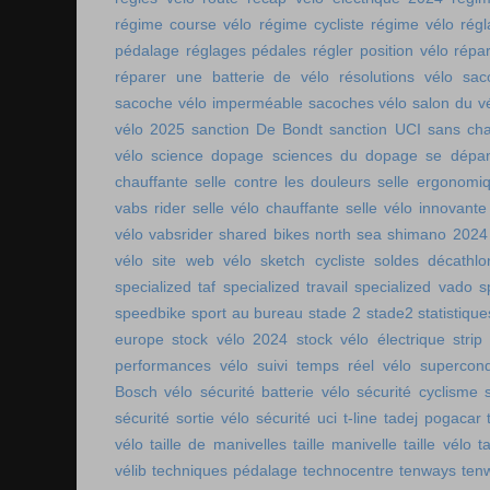
régime course vélo
régime cycliste
régime vélo
régl
pédalage
réglages pédales
régler position vélo
répa
réparer une batterie de vélo
résolutions vélo
sac
sacoche vélo imperméable
sacoches vélo
salon du v
vélo 2025
sanction De Bondt
sanction UCI
sans ch
vélo
science dopage
sciences du dopage
se dépa
chauffante
selle contre les douleurs
selle ergonomi
vabs rider
selle vélo chauffante
selle vélo innovante
vélo vabsrider
shared bikes north sea
shimano 2024
vélo
site web vélo
sketch cycliste
soldes décathlo
specialized taf
specialized travail
specialized vado
s
speedbike
sport au bureau
stade 2
stade2
statistiqu
europe
stock vélo 2024
stock vélo électrique
strip
performances vélo
suivi temps réel vélo
supercon
Bosch vélo
sécurité batterie vélo
sécurité cyclisme
sécurité sortie vélo
sécurité uci
t-line
tadej pogacar
vélo
taille de manivelles
taille manivelle
taille vélo
t
vélib
techniques pédalage
technocentre
tenways
ten