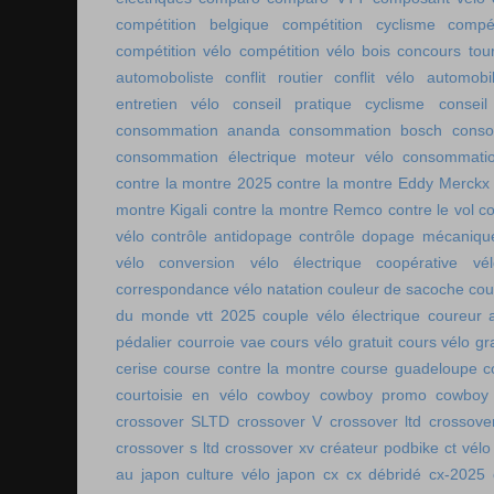
compétition belgique
compétition cyclisme
compé
compétition vélo
compétition vélo bois
concours tou
automoboliste
conflit routier
conflit vélo automobi
entretien vélo
conseil pratique cyclisme
conseil
consommation ananda
consommation bosch
conso
consommation électrique moteur vélo
consommatio
contre la montre 2025
contre la montre Eddy Merckx
montre Kigali
contre la montre Remco
contre le vol
co
vélo
contrôle antidopage
contrôle dopage mécaniqu
vélo
conversion vélo électrique
coopérative vél
correspondance vélo natation
couleur de sacoche
cou
du monde vtt 2025
couple vélo électrique
coureur a
pédalier
courroie vae
cours vélo gratuit
cours vélo gra
cerise
course contre la montre
course guadeloupe
c
courtoisie en vélo
cowboy
cowboy promo
cowboy 
crossover SLTD
crossover V
crossover ltd
crossove
crossover s ltd
crossover xv
créateur podbike
ct vélo
au japon
culture vélo japon
cx
cx débridé
cx-2025