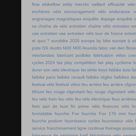
flow
ebikeflow
eddy merckx vaillant
efficacité vélo
enchères vélo
encouragement vélo
endurance on
engrenages magnétiques
enquête dopage
enquête v
sa chaîne de vélo
entretien chaîne vélo
entretien e
vae
entretien vae
entretien vélo tour de france
entret
et quoi ?
eurobike 2025
europe by bike
europe à vé
piste
f26 duotts
f400
f400 Ananda
fabio van den Bos
néerlandais
fabricant podbike
fabrication vélos co
cycles 2024
fair play compétition
fair play cyclisme
f
durer son vélo électrique
fat white boys
fatbike bois
fa
fatbike paris
fatbike renault
fatbike règles
fatbikes d
festival vélo
festival vélos
feu arrière
feu arrière cligno
lithium
feu rouge clignotant
feu rouge clignotant vélo
feu velo frein
feu vélo
feu vélo électrique
feux arrières
fiets aan de kust
fin prime vélo
finances vélo
fo
formidable
fourche Fox
fourche Fox 170 mm
fou
fourche podium
fournisseur cycles
fournisseur vélo
service
franchissement ligne continue
freinage puissa
fréquence de pédalage
fuell
félicitations vélo
gagnan