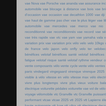
vae Nova
vae Porsche
vae ananda
vae assurance inc
automobile
vae blocage à distance
vae bois
vae br
d'occasion vae occasion
vae decathlon 1000
vae dji
vae haut de gamme pas cher
vae le plus léger
vae li
automobile
vae mercedes
vae merco
vae nio
reconditionné
vae reconditionnés
vae record
vae sé
vae très rapide
vae vtc
vae yam
vae yamaha
vala
variation prix vae
variation prix vélo
velo
velo 10kgs
de france
velo japon
velo onfly
velo ter
velobe
bénéfices
velotaf bénéfices santé
velotaf bénéfices
fatigue
velotaf risque santé
velotaf rythme
vendeur c
vente composants vélo
vente cycle
vente vélo
ventes
paris
vindegard
vingegaard
virenque
virenque 2025
visible à vélo
vitesse en vélo
vitesse max vélo électr
vivre plus longtemps
vivre plus vieux
voiture bala
électrique
voiturette pédales
voiturette vae
vol de vélo
voyage vélomobile
vtc Granville
vtc Granville puissant
performant
vtcae
vtcae 2025
vtt 2025
vtt Lapierre él
haute autonomie
vtt luxe
vtt ultra
vtt électrique deca