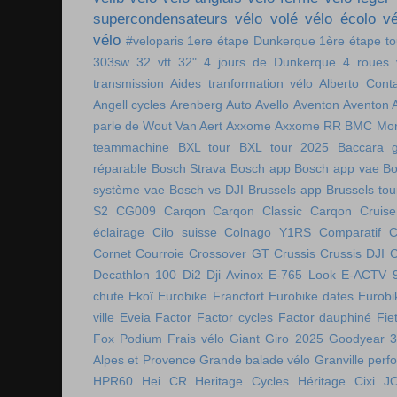
supercondensateurs
vélo volé
vélo écolo
vé
vélo
#veloparis
1ere étape Dunkerque
1ère étape t
303sw
32 vtt
32"
4 jours de Dunkerque
4 roues 
transmission
Aides tranformation vélo
Alberto Cont
Angell cycles
Arenberg
Auto
Avello
Aventon
Aventon 
parle de Wout Van Aert
Axxome
Axxome RR
BMC Mon
teammachine
BXL tour
BXL tour 2025
Baccara g
réparable
Bosch Strava
Bosch app
Bosch app vae
Bo
système vae
Bosch vs DJI
Brussels app
Brussels tou
S2
CG009
Carqon
Carqon Classic
Carqon Cruise
éclairage
Cilo suisse
Colnago Y1RS
Comparatif
C
Cornet
Courroie
Crossover GT
Crussis
Crussis DJI
C
Decathlon 100
Di2
Dji Avinox
E-765 Look
E-ACTV 
chute
Ekoï
Eurobike Francfort
Eurobike dates
Eurobi
ville
Eveia
Factor
Factor cycles
Factor dauphiné
Fie
Fox Podium
Frais vélo
Giant
Giro 2025
Goodyear 
Alpes et Provence
Grande balade vélo
Granville perf
HPR60
Hei CR
Heritage Cycles
Héritage Cixi
J