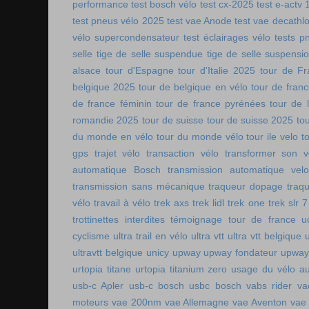
performance
test bosch vélo
test cx-2025
test e-actv 
test pneus vélo 2025
test vae Anode
test vae decathl
vélo supercondensateur
test éclairages vélo
tests p
selle
tige de selle suspendue
tige de selle suspensi
alsace
tour d'Espagne
tour d'Italie 2025
tour de Fr
belgique 2025
tour de belgique en vélo
tour de france
de france féminin
tour de france pyrénées
tour de l
romandie 2025
tour de suisse
tour de suisse 2025
to
du monde en vélo
tour du monde vélo
tour ile velo
t
gps
trajet vélo
transaction vélo
transformer son v
automatique Bosch
transmission automatique vel
transmission sans mécanique
traqueur dopage
traq
vélo
travail à vélo
trek axs
trek lidl
trek one
trek slr 7
trottinettes interdites
témoignage tour de france
u
cyclisme
ultra trail en vélo
ultra vtt
ultra vtt belgique
ultravtt belgique
unicy
upway
upway fondateur
upway
urtopia titane
urtopia titanium zero
usage du vélo a
usb-c Apler
usb-c bosch
usbc bosch
vabs rider
va
moteurs
vae 200nm
vae Allemagne
vae Aventon
vae