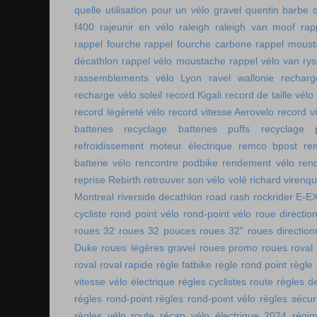
quelle utilisation pour un vélo gravel
quentin barbe
f400
rajeunir en vélo
raleigh
raleigh van moof
rap
rappel fourche
rappel fourche carbone
rappel moust
décathlon
rappel vélo moustache
rappel vélo van rys
rassemblements vélo Lyon
ravel wallonie
rechar
recharge vélo soleil
record Kigali
record de taille vélo
record légèreté vélo
record vitesse Aerovelo
record v
batteries
recyclage batteries puffs
recyclage p
refroidissement moteur électrique
remco bpost
re
batterie vélo
rencontre podbike
rendement vélo
ren
reprise Rebirth
retrouver son vélo volé
richard virenq
Montreal
riverside decathlon
road rash
rockrider E-E
cycliste
rond point vélo
rond-point vélo
roue directio
roues 32
roues 32 pouces
roues 32"
roues direction
Duke
roues légères gravel
roues promo
roues roval
roval
roval rapide
règle fatbike
règle rond point
règle
vitesse vélo électrique
règles cyclistes route
règles de
règles rond-point
règles rond-point vélo
règles sécuri
règles vélo route
récap vélo électrique 2024
régi