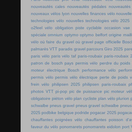
nouveautés cales
nouveautés pédales
nouveautés
nouveaux vélos lyon
nouvelles finances vélo
nouvelle
technologies vélo
nouvelles technologies vélo 2025
o2feel vélo
obligation piste cyclable
occasion vae
spéciale
omnium
optymo
optymo belfort
origine mail
vélo
où faire du gravel
où gravel
page officielle Bos
palmarès VTT
paradis gravel
parcours Giro 2025
pare
paris vélo
paris vélo taf
paris-roubaix
paris-roubaix 
patron de bosch
pays permis vélo
perdre du poids
moteur électrique Bosch
performance vélo
perfor
permis vélo
permis vélo électrique
perte de poids v
frein vélo
philipsen 2025
philipsen paris-roubaix
p
photos VTT
pi-pop
pic de puissance
pic moteur vé
obligatoire
piéton vélo
plan cycliste
plan vélo
plurion
schwalbe
pneus gravel
pneus gravel schwalbe
pneus
2025
podbike belgique
podride
pogacar 2025
pogaca
chauffantes
poignées vélo chauffantes
poisson d'av
faveur du vélo
ponomarets
ponomarets eidolon
port