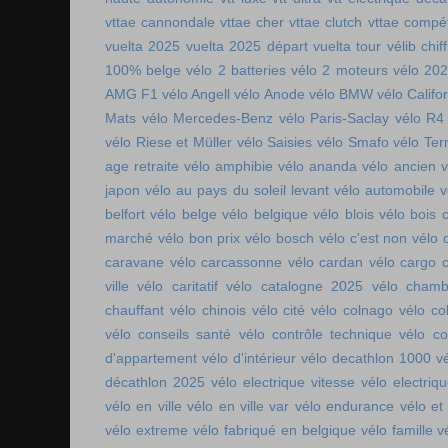
vttae cannondale
vttae cher
vttae clutch
vttae compét
vuelta 2025
vuelta 2025 départ
vuelta tour
vélib chif
100% belge
vélo 2 batteries
vélo 2 moteurs
vélo 20
AMG F1
vélo Angell
vélo Anode
vélo BMW
vélo Califo
Mats
vélo Mercedes-Benz
vélo Paris-Saclay
vélo R4
vélo Riese et Müller
vélo Saisies
vélo Smafo
vélo Ter
age retraite
vélo amphibie
vélo ananda
vélo ancien
v
japon
vélo au pays du soleil levant
vélo automobile
v
belfort
vélo belge
vélo belgique
vélo blois
vélo bois 
marché
vélo bon prix
vélo bosch
vélo c'est non
vélo 
caravane
vélo carcassonne
vélo cardan
vélo cargo 
ville
vélo caritatif
vélo catalogne 2025
vélo chamb
chauffant
vélo chinois
vélo cité
vélo colnago
vélo co
vélo conseils santé
vélo contrôle technique
vélo co
d'appartement
vélo d'intérieur
vélo decathlon 1000
v
décathlon 2025
vélo electrique vitesse
vélo electri
vélo en ville
vélo en ville var
vélo endurance
vélo et
vélo extreme
vélo fabriqué en belgique
vélo famille
v