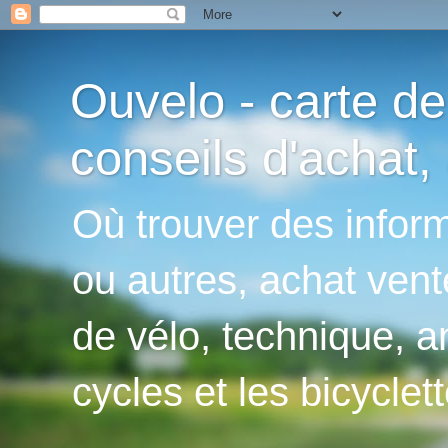
Ouvelo - carte de
conseils d'achat, 
Où trouver des inform
ou autres, achat vent
de vélo, technique, an
cycles et les bicyclett