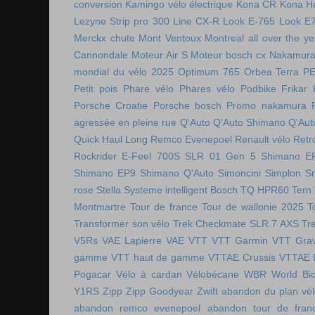
conversion
Kamingo vélo électrique
Kona CR
Kona H
Lezyne Strip pro 300
Line CX-R
Look E-765
Look E
Merckx chute
Mont Ventoux
Montreal all over the ye
Cannondale
Moteur Air S
Moteur bosch cx
Nakamura 
mondial du vélo 2025
Optimum 765
Orbea Terra
P
Petit pois
Phare vélo
Phares vélo
Podbike Frikar
Porsche Croatie
Porsche bosch
Promo nakamura
agressée en pleine rue
Q'Auto
Q'Auto Shimano
Q'Aut
Quick Haul Long
Remco Evenepoel
Renault vélo
Retr
Rockrider E-Feel 700S
SLR 01 Gen 5
Shimano E
Shimano EP9
Shimano Q'Auto
Simoncini
Simplon
S
rose
Stella
Systeme intelligent Bosch
TQ HPR60
Tern
Montmartre
Tour de france
Tour de wallonie 2025
T
Transformer son vélo
Trek Checkmate SLR 7 AXS
Tr
V5Rs
VAE Lapierre
VAE VTT
VTT Garmin
VTT Grav
gamme
VTT haut de gamme
VTTAE Crussis
VTTAE 
Pogacar
Vélo à cardan
Vélobécane
WBR
World Bic
Y1RS
Zipp
Zipp Goodyear
Zwift
abandon du plan vél
abandon remco evenepoel
abandon tour de fran