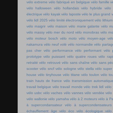
vélo extreme
vélo fabriqué en belgique
vélo famille
v
vélo halloween
vélo hollandais
vélo hybride
vélo 
électrique
vélo kayak
vélo laposte
vélo le plus grand
v
vélo lidl 2025
vélo limité électroniquement
vélo lithium
vélo maigrir
vélo maison
vélo marie galante
vélo ma
vélo massy
vélo mer du nord
vélo monobras
vélo m
vélo moteur bosch
vélo moto
vélo moyen-age
vél
nakamura
vélo neuf volé
vélo normandie
vélo parta
pas cher
vélo performance
vélo performant
vélo 
prototype
vélo puissant
vélo quatre roues
vélo rap
retraité
vélo retrouvé
vélo sans chaîne
vélo sans pé
scooter
vélo sncf
vélo sologne
vélo stella
vélo super
house
vélo tinyhouse
vélo titane
vélo toulon
vélo to
train hauts de france
vélo transmission automatiqu
travail belgique
vélo travail monde
vélo trek lidl
vélo 
vélo usbc
vélo vaches
vélo vannes
vélo vendée
vélo
vélo wallonie
vélo yamaha
vélo à 2 moteurs
vélo à Pa
à supercondansateur
vélo à supercondensateurs
échauffement âge
vélo éco
vélo écologique
vélo