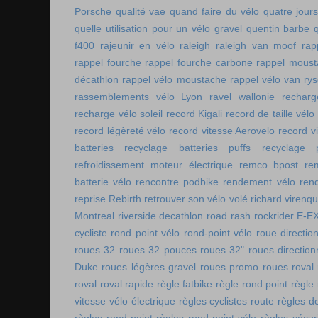
Porsche
qualité vae
quand faire du vélo
quatre jour
quelle utilisation pour un vélo gravel
quentin barbe
f400
rajeunir en vélo
raleigh
raleigh van moof
rap
rappel fourche
rappel fourche carbone
rappel moust
décathlon
rappel vélo moustache
rappel vélo van rys
rassemblements vélo Lyon
ravel wallonie
rechar
recharge vélo soleil
record Kigali
record de taille vélo
record légèreté vélo
record vitesse Aerovelo
record v
batteries
recyclage batteries puffs
recyclage p
refroidissement moteur électrique
remco bpost
re
batterie vélo
rencontre podbike
rendement vélo
ren
reprise Rebirth
retrouver son vélo volé
richard virenq
Montreal
riverside decathlon
road rash
rockrider E-E
cycliste
rond point vélo
rond-point vélo
roue directio
roues 32
roues 32 pouces
roues 32"
roues direction
Duke
roues légères gravel
roues promo
roues roval
roval
roval rapide
règle fatbike
règle rond point
règle
vitesse vélo électrique
règles cyclistes route
règles de