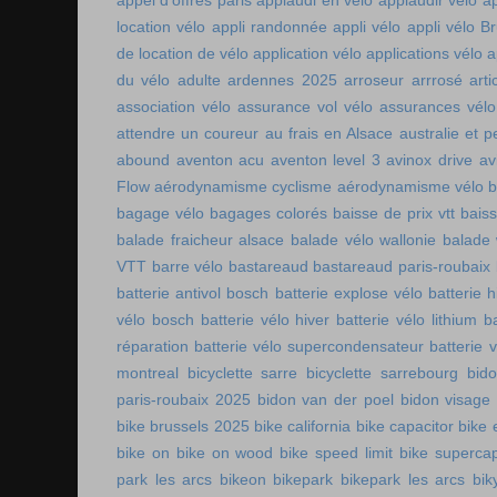
appel d'offres paris
applaudi en vélo
applaudir vélo
ap
location vélo
appli randonnée
appli vélo
appli vélo Br
de location de vélo
application vélo
applications vélo
a
du vélo adulte
ardennes 2025
arroseur arrrosé
art
association vélo
assurance vol vélo
assurances vélo
attendre un coureur
au frais en Alsace
australie et p
abound
aventon acu
aventon level 3
avinox drive
av
Flow
aérodynamisme cyclisme
aérodynamisme vélo
bagage vélo
bagages colorés
baisse de prix vtt
baiss
balade fraicheur alsace
balade vélo wallonie
balade 
VTT
barre vélo
bastareaud
bastareaud paris-roubaix
batterie antivol bosch
batterie explose vélo
batterie h
vélo bosch
batterie vélo hiver
batterie vélo lithium
b
réparation
batterie vélo supercondensateur
batterie 
montreal
bicyclette sarre
bicyclette sarrebourg
bid
paris-roubaix 2025
bidon van der poel
bidon visage
bike brussels 2025
bike california
bike capacitor
bike 
bike on
bike on wood
bike speed limit
bike supercap
park les arcs
bikeon
bikepark
bikepark les arcs
bik