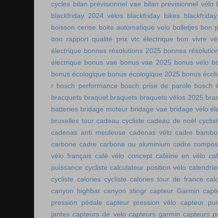
cycles
bilan prévisionnel vae
bilan prévisionnel vélo
blackfriday 2024 vélos
blackfriday bikes
blackfriday
boisson cerise
boite automatique velo
bolletjes
bon p
bon rapport qualité prix vtc électrique
bon vivre vé
électrique
bonnes résolutions 2025
bonnes résolutio
électrique
bonus vae
bonus vae 2025
bonus vélo
b
bonus écologique
bonus écologique 2025
bonus écol
r
bosch performance
bosch prise de parole
bosch é
bracquets
braquet
braquets
braquets vélos 2025
bra
batteries
bridage moteur
bridage vae
bridage vélo él
bruxelles tour
cadeau cycliste
cadeau de noël cyclis
cadenas anti meuleuse
cadenas vélo
cadre bambo
carbone
cadre carbone ou aluminium
cadre compos
vélo français
café vélo concept
caféine en vélo
ca
puissance cycliste
calculateur position vélo
calendri
cycliste
calories cycliste
calories tour de france
cal
canyon highbar
canyon stingr
capteur Garmin
capt
pression pédale
capteur pression vélo
capteur pu
jantes
capteurs de velo
capteurs garmin
capteurs p