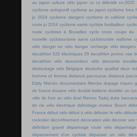
au japon
culture vélo japon
cx
cx débridé
cx-2025
cyclisme antisportif
cyclisme au japon
cyclisme bmx f
jo 2024
cyclisme dangers
cyclisme et caféine
cycl
route jo 2024
cyclisme santé
cycliste footballeur
cyclis
route
cyclistes à Bruxelles
cyclo cross coupe du
moselle
cyclotourisme sarre
cyclotouriste wallonie
c
vélo
danger en vélo
danger recharge vélo
dangers
decathlon 520 électriques 29
decathlon promo vae
d
decathlon vélo
descendeur vélo
descente escalie
destockage velo Belgique
deutsche qualitat
deux mé
homme et femme
distance parcourue
distance parco
Eddy Merckx
documentaire Merckx
dopage mauro gi
de france
douane vélo
double batterie
doubler un cyc
vélo
du foot au vélo
duel Remco Tadej
duke baccara
de vie vélo électrique
débridage moteur Bosch
débr
France
début vélo
début à vélo
débuter le vélo
débute
rockrider
déconfinement
décoration vélo
décorer son 
définition gravel
dépannage route vélo
dépannage 
dépassement d'un cycliste
dépasser un vélo
déri