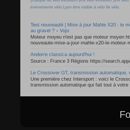
pratique du vélo
évolution prix vélo
évolution prix vélo
évènements vélo Lyon
être visible à vélo
île vélo
Test nouveauté | Mise à jour Mahle X20 : le 
au gravel ? ⋆ Vojo
Moteur moyeu n'est pas que moteur moyen ht
nouveaute-mise-a-jour-mahle-x20-le-moteur-m
Andorre classica aujourd'hui !
Source : France 3 Régions https://search.a
Le Crossover GT, transmission automatique, c
Une première chez Intersport : voici le Cross
transmission automatique qui fait tout à votre 
Fo