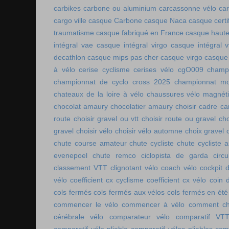
carbikes
carbone ou aluminium
carcassonne vélo
car
cargo ville
casque Carbone
casque Naca
casque certi
traumatisme
casque fabriqué en France
casque haute
intégral vae
casque intégral virgo
casque intégral v
decathlon
casque mips pas cher
casque virgo
casque 
à vélo
cerise cyclisme
cerises vélo
cgO009
champ
championnat de cyclo cross 2025
championnat mo
chateaux de la loire à vélo
chaussures vélo magnét
chocolat amaury
chocolatier amaury
choisir cadre c
route
choisir gravel ou vtt
choisir route ou gravel
cho
gravel
choisir vélo
choisir vélo automne
choix gravel
chute course amateur
chute cycliste
chute cycliste 
evenepoel
chute remco
ciclopista de garda
circ
classement VTT
clignotant vélo
coach vélo
cockpit 
vélo
coefficient cx cyclisme
coefficient cx vélo
coin 
cols fermés
cols fermés aux vélos
cols fermés en été
commencer le vélo
commencer à vélo
comment cho
cérébrale vélo
comparateur vélo
comparatif VT