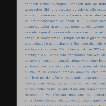
abandon remco evenepoel
abandon tour de fran
accessoires Shimano
accessoires colorés vélo
acces
accident batterie vélo
accident evenepoel
accident pa
pour vélo
achat
achat DH
achat DH 2025
achat acc
suspendu
achat vtt
achat équipements vélo
acheter
vélo électrique d'occasion
adaptateur électrique vélo
affaire De Bondt
affaire virenque
afficheur guidon
aff
aide achat vélo
aide achat vélo électrique
aide vélo b
électrique 2025
aides 2025
aides achat vae 2025
ai
électrique 2025
aides pour transformer son vélo en 
aides vélo électrique
ajout électrique vélo
alaphilipe
au travail avec son vélo
aller au travail en vélo
alle
aluminium ou carbone
amaury
amphibie bike
ams
améliorer position vélo
analyses antidopage
ananda
vélo
animaux échappés
annanda
anti vol vélo
ant
antivol contre meuleuse
antivol dur
antivol malodoran
résistant
antivol résistant meuleuse
app perfor
smartphone vélo
app velo
app velo Brussels
appel d'o