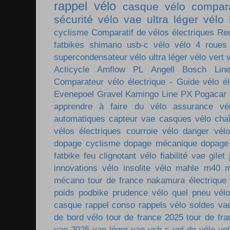
rappel vélo
casque vélo
compara
sécurité vélo
vae ultra léger
vélo 
cyclisme
Comparatif de vélos électriques
Re
fatbikes
shimano
usb-c vélo
vélo 4 roues
supercondensateur
vélo ultra léger
vélo vert
Acticycle
Amflow PL
Angell
Bosch Lin
Comparateur vélo électrique - Guide vélo él
Evenepoel
Gravel
Kamingo
Line PX
Pogacar
apprendre à faire du vélo
assurance vé
automatiques
capteur vae
casques vélo
cha
vélos électriques
courroie vélo
danger vélo
dopage cyclisme
dopage mécanique
dopage
fatbike
feu clignotant vélo
fiabilité vae
gilet
innovations vélo
insolite vélo
mahle m40
m
mécano tour de france
nakamura électrique
poids
podbike
prudence vélo
quel pneu vél
casque
rappel conso
rappels vélo
soldes va
de bord vélo
tour de france 2025
tour de fr
vae 2025
vae léger
vae usb-c
vol de vélo
vol