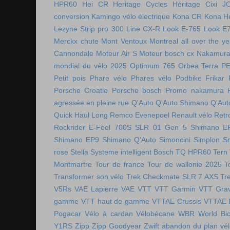
HPR60
Hei CR
Heritage Cycles
Héritage Cixi
J
conversion
Kamingo vélo électrique
Kona CR
Kona H
Lezyne Strip pro 300
Line CX-R
Look E-765
Look E
Merckx chute
Mont Ventoux
Montreal all over the ye
Cannondale
Moteur Air S
Moteur bosch cx
Nakamura 
mondial du vélo 2025
Optimum 765
Orbea Terra
P
Petit pois
Phare vélo
Phares vélo
Podbike Frikar
Porsche Croatie
Porsche bosch
Promo nakamura
agressée en pleine rue
Q'Auto
Q'Auto Shimano
Q'Aut
Quick Haul Long
Remco Evenepoel
Renault vélo
Retr
Rockrider E-Feel 700S
SLR 01 Gen 5
Shimano E
Shimano EP9
Shimano Q'Auto
Simoncini
Simplon
S
rose
Stella
Systeme intelligent Bosch
TQ HPR60
Tern
Montmartre
Tour de france
Tour de wallonie 2025
T
Transformer son vélo
Trek Checkmate SLR 7 AXS
Tr
V5Rs
VAE Lapierre
VAE VTT
VTT Garmin
VTT Grav
gamme
VTT haut de gamme
VTTAE Crussis
VTTAE 
Pogacar
Vélo à cardan
Vélobécane
WBR
World Bic
Y1RS
Zipp
Zipp Goodyear
Zwift
abandon du plan vél