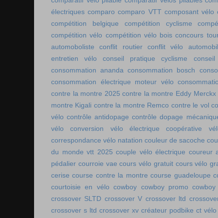
comparatif vélo pliable
comparatif vélos pliables
comp
électriques
comparo
comparo VTT
composant vélo
compétition belgique
compétition cyclisme
compé
compétition vélo
compétition vélo bois
concours tou
automoboliste
conflit routier
conflit vélo automobi
entretien vélo
conseil pratique cyclisme
conseil
consommation ananda
consommation bosch
conso
consommation électrique moteur vélo
consommatio
contre la montre 2025
contre la montre Eddy Merckx
montre Kigali
contre la montre Remco
contre le vol
co
vélo
contrôle antidopage
contrôle dopage mécaniqu
vélo
conversion vélo électrique
coopérative vél
correspondance vélo natation
couleur de sacoche
cou
du monde vtt 2025
couple vélo électrique
coureur a
pédalier
courroie vae
cours vélo gratuit
cours vélo gra
cerise
course contre la montre
course guadeloupe
c
courtoisie en vélo
cowboy
cowboy promo
cowboy 
crossover SLTD
crossover V
crossover ltd
crossove
crossover s ltd
crossover xv
créateur podbike
ct vélo