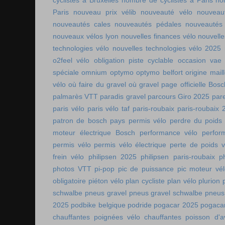
cyclistes à Bruxelles
nombre de cyclistes à Paris
no
Paris
nouveau prix vélib
nouveauté vélo
nouveau
nouveautés cales
nouveautés pédales
nouveautés
nouveaux vélos lyon
nouvelles finances vélo
nouvelle
technologies vélo
nouvelles technologies vélo 2025
o2feel vélo
obligation piste cyclable
occasion vae
spéciale
omnium
optymo
optymo belfort
origine mail
vélo
où faire du gravel
où gravel
page officielle Bos
palmarès VTT
paradis gravel
parcours Giro 2025
pare
paris vélo
paris vélo taf
paris-roubaix
paris-roubaix 
patron de bosch
pays permis vélo
perdre du poids
moteur électrique Bosch
performance vélo
perfor
permis vélo
permis vélo électrique
perte de poids v
frein vélo
philipsen 2025
philipsen paris-roubaix
p
photos VTT
pi-pop
pic de puissance
pic moteur vé
obligatoire
piéton vélo
plan cycliste
plan vélo
plurion
schwalbe
pneus gravel
pneus gravel schwalbe
pneus
2025
podbike belgique
podride
pogacar 2025
pogaca
chauffantes
poignées vélo chauffantes
poisson d'av