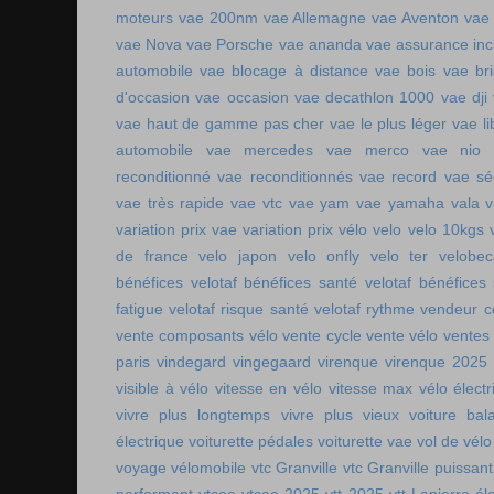
moteurs
vae 200nm
vae Allemagne
vae Aventon
vae
vae Nova
vae Porsche
vae ananda
vae assurance inc
automobile
vae blocage à distance
vae bois
vae br
d'occasion vae occasion
vae decathlon 1000
vae dji
vae haut de gamme pas cher
vae le plus léger
vae li
automobile
vae mercedes
vae merco
vae nio
reconditionné
vae reconditionnés
vae record
vae sé
vae très rapide
vae vtc
vae yam
vae yamaha
vala
variation prix vae
variation prix vélo
velo
velo 10kgs
de france
velo japon
velo onfly
velo ter
velobe
bénéfices
velotaf bénéfices santé
velotaf bénéfices
fatigue
velotaf risque santé
velotaf rythme
vendeur c
vente composants vélo
vente cycle
vente vélo
ventes
paris
vindegard
vingegaard
virenque
virenque 2025
visible à vélo
vitesse en vélo
vitesse max vélo électr
vivre plus longtemps
vivre plus vieux
voiture bala
électrique
voiturette pédales
voiturette vae
vol de vélo
voyage vélomobile
vtc Granville
vtc Granville puissant