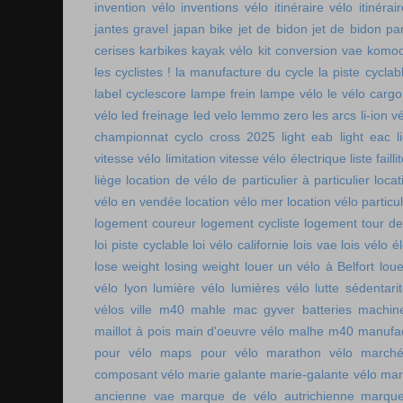
invention vélo
inventions vélo
itinéraire vélo
itinérai
jantes gravel
japan bike
jet de bidon
jet de bidon pa
cerises
karbikes
kayak vélo
kit conversion vae
komoo
les cyclistes !
la manufacture du cycle
la piste cycla
label cyclescore
lampe frein
lampe vélo
le vélo cargo
vélo
led freinage
led velo
lemmo zero
les arcs
li-ion v
championnat cyclo cross 2025
light eab
light eac
l
vitesse vélo
limitation vitesse vélo électrique
liste faill
liège
location de vélo de particulier à particulier
locat
vélo en vendée
location vélo mer
location vélo particul
logement coureur
logement cycliste
logement tour de
loi piste cyclable
loi vélo californie
lois vae
lois vélo é
lose weight
losing weight
louer un vélo à Belfort
lou
vélo lyon
lumière vélo
lumières vélo
lutte sédentari
vélos ville
m40 mahle
mac gyver batteries
machin
maillot à pois
main d'oeuvre vélo
malhe m40
manufac
pour vélo
maps pour vélo
marathon vélo
marché
composant vélo
marie galante
marie-galante vélo
mar
ancienne vae
marque de vélo autrichienne
marque