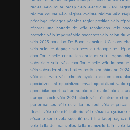
règles rond-point
règles rond-point vélo
règles sécuri
règles vélo route
récap vélo électrique 2024
régi
régime course vélo
régime cycliste
régime vélo
régl
pédalage
réglages pédales
régler position vélo
répa
réparer une batterie de vélo
résolutions vélo
sac
sacoche vélo imperméable
sacoches vélo
salon du v
vélo 2025
sanction De Bondt
sanction UCI
sans ch
vélo
science dopage
sciences du dopage
se dépa
chauffante
selle contre les douleurs
selle ergonomi
vabs rider
selle vélo chauffante
selle vélo innovante
vélo vabsrider
shared bikes north sea
shimano 2024
vélo
site web vélo
sketch cycliste
soldes décathlo
specialized taf
specialized travail
specialized vado
s
speedbike
sport au bureau
stade 2
stade2
statistiqu
europe
stock vélo 2024
stock vélo électrique
strip
performances vélo
suivi temps réel vélo
supercon
Bosch vélo
sécurité batterie vélo
sécurité cyclisme
sécurité sortie vélo
sécurité uci
t-line
tadej pogacar
vélo
taille de manivelles
taille manivelle
taille vélo
t