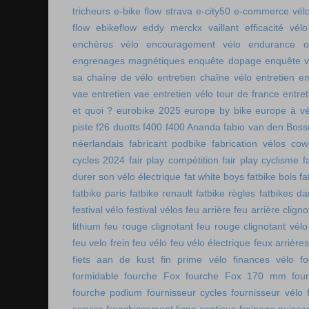
tricheurs
e-bike flow strava
e-city50
e-commerce vél
flow
ebikeflow
eddy merckx vaillant
efficacité vélo
enchères vélo
encouragement vélo
endurance on
engrenages magnétiques
enquête dopage
enquête v
sa chaîne de vélo
entretien chaîne vélo
entretien e
vae
entretien vae
entretien vélo tour de france
entret
et quoi ?
eurobike 2025
europe by bike
europe à vé
piste
f26 duotts
f400
f400 Ananda
fabio van den Bos
néerlandais
fabricant podbike
fabrication vélos co
cycles 2024
fair play compétition
fair play cyclisme
f
durer son vélo électrique
fat white boys
fatbike bois
fa
fatbike paris
fatbike renault
fatbike règles
fatbikes d
festival vélo
festival vélos
feu arrière
feu arrière cligno
lithium
feu rouge clignotant
feu rouge clignotant vélo
feu velo frein
feu vélo
feu vélo électrique
feux arrières
fiets aan de kust
fin prime vélo
finances vélo
fo
formidable
fourche Fox
fourche Fox 170 mm
fou
fourche podium
fournisseur cycles
fournisseur vélo