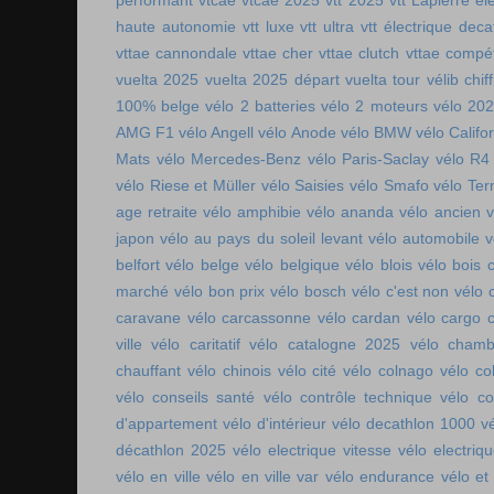
performant
vtcae
vtcae 2025
vtt 2025
vtt Lapierre él
haute autonomie
vtt luxe
vtt ultra
vtt électrique deca
vttae cannondale
vttae cher
vttae clutch
vttae compét
vuelta 2025
vuelta 2025 départ
vuelta tour
vélib chif
100% belge
vélo 2 batteries
vélo 2 moteurs
vélo 20
AMG F1
vélo Angell
vélo Anode
vélo BMW
vélo Califo
Mats
vélo Mercedes-Benz
vélo Paris-Saclay
vélo R4
vélo Riese et Müller
vélo Saisies
vélo Smafo
vélo Ter
age retraite
vélo amphibie
vélo ananda
vélo ancien
v
japon
vélo au pays du soleil levant
vélo automobile
v
belfort
vélo belge
vélo belgique
vélo blois
vélo bois 
marché
vélo bon prix
vélo bosch
vélo c'est non
vélo 
caravane
vélo carcassonne
vélo cardan
vélo cargo 
ville
vélo caritatif
vélo catalogne 2025
vélo chamb
chauffant
vélo chinois
vélo cité
vélo colnago
vélo co
vélo conseils santé
vélo contrôle technique
vélo co
d'appartement
vélo d'intérieur
vélo decathlon 1000
v
décathlon 2025
vélo electrique vitesse
vélo electri
vélo en ville
vélo en ville var
vélo endurance
vélo et