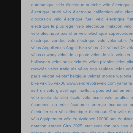
automatique
vélo électrique autriche
vélo électrique 
électrique bridé
vélo électrique californien
vélo élec
d'occasion
vélo électrique fuell
vélo électrique fut
électrique le plus léger
vélo électrique limitation
vélo 
vélo électrique pas cher
vélo électrique superconde
électrique vendée
vélo électrique volé
vélomobile Ac
vélos Angell
vélos Angell Bike
vélos Di2
vélos IDF
vél
vélos cowboy
vélos de la poste
vélos de ville
vélos en
halloween
vélos non déclarés
vélos pliables
vélos pli
recyclés
vélos trafiqués
vélos trop rapides
vélos vol
paris
vélotaf
vélotaf belgique
vélotaf monde
wallonie
bike
wrx 36
wrx36
www.vendrevotrevelo.com
yamaha 
sert un vélo gravel
âge maillot à pois
échauffement
vélo
école de vélo
école vélo
école vélo adultes
é
économie du vélo
économie énergie
économie én
électrifier son vélo
électrique
électrique Granville
ép
vélo
équipement vélo
équivalence 10000 pas
équival
natation
étapes Giro 2025
état
évolution prix vae
é