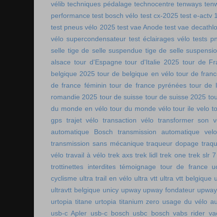
vélib
techniques pédalage
technocentre
tenways
ten
performance
test bosch vélo
test cx-2025
test e-actv 
test pneus vélo 2025
test vae Anode
test vae decathl
vélo supercondensateur
test éclairages vélo
tests p
selle
tige de selle suspendue
tige de selle suspensi
alsace
tour d'Espagne
tour d'Italie 2025
tour de Fr
belgique 2025
tour de belgique en vélo
tour de france
de france féminin
tour de france pyrénées
tour de l
romandie 2025
tour de suisse
tour de suisse 2025
to
du monde en vélo
tour du monde vélo
tour ile velo
t
gps
trajet vélo
transaction vélo
transformer son v
automatique Bosch
transmission automatique vel
transmission sans mécanique
traqueur dopage
traq
vélo
travail à vélo
trek axs
trek lidl
trek one
trek slr 7
trottinettes interdites
témoignage tour de france
u
cyclisme
ultra trail en vélo
ultra vtt
ultra vtt belgique
ultravtt belgique
unicy
upway
upway fondateur
upway
urtopia titane
urtopia titanium zero
usage du vélo a
usb-c Apler
usb-c bosch
usbc bosch
vabs rider
va