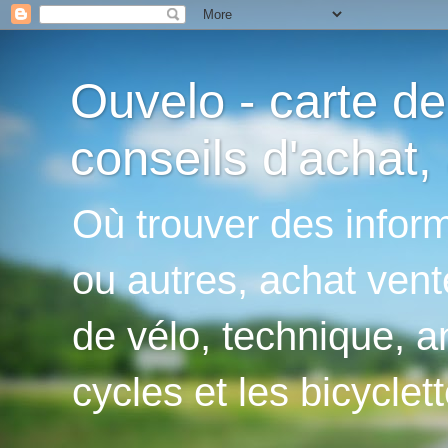
Ouvelo - carte de
conseils d'achat, 
Où trouver des inform
ou autres, achat vent
de vélo, technique, an
cycles et les bicyclett