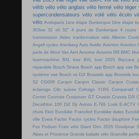
vélib
vélo
vélo anglais
vélo fermé
vélo léger
supercondensateurs
vélo volé
vélo écolo
vé
vélo
#veloparis
1ere étape Dunkerque
1ère étape t
303sw
32 vtt
32"
4 jours de Dunkerque
4 roues 
transmission
Aides tranformation vélo
Alberto Cont
Angell cycles
Arenberg
Auto
Avello
Aventon
Aventon 
parle de Wout Van Aert
Axxome
Axxome RR
BMC Mon
teammachine
BXL tour
BXL tour 2025
Baccara g
réparable
Bosch Strava
Bosch app
Bosch app vae
Bo
système vae
Bosch vs DJI
Brussels app
Brussels tou
S2
CG009
Carqon
Carqon Classic
Carqon Cruise
éclairage
Cilo suisse
Colnago Y1RS
Comparatif
C
Cornet
Courroie
Crossover GT
Crussis
Crussis DJI
C
Decathlon 100
Di2
Dji Avinox
E-765 Look
E-ACTV 
chute
Ekoï
Eurobike Francfort
Eurobike dates
Eurobi
ville
Eveia
Factor
Factor cycles
Factor dauphiné
Fie
Fox Podium
Frais vélo
Giant
Giro 2025
Goodyear 
Alpes et Provence
Grande balade vélo
Granville perf