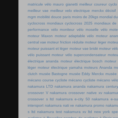
matricule vélo
mauro gianetti
meilleur coureur cycl
meilleur vae
meilleur velo electrique
merckx décisif
mgm
mobilité douce paris
moins de 20kgs
mondial du
cyclocross
mondiaux cyclocross 2025
mondiaux de 
performance vélo
moniteur vélo
moselle vélo
mote
moteur Maxon
moteur adaptable vélo
moteur ana
central vae
moteur friction réduite
moteur léger
moteu
moteur puissant et léger
moteur vae bridé
moteur vél
vélo puissant
moteur vélo supercondensateur
moteu
électrique ananda
moteur électrique bosch
moteur 
léger
moteur électrique yamaha
moteurs Ananda
mo
clutch
musée Bastogne
musée Eddy Merckx
musée 
mécano course cycliste
mécano cycliste
mécano vél
nakamura LTD
nakamura ananda
nakamura centur
crossover V
nakamura crossover native xv
nakamur
crossover s ltd
nakamura e-city 50
nakamura e-s
intersport
nakamura nati ve
nakamura promo
nakamu
s ltd
nakamura test
nakamura xv ltd
new york spee