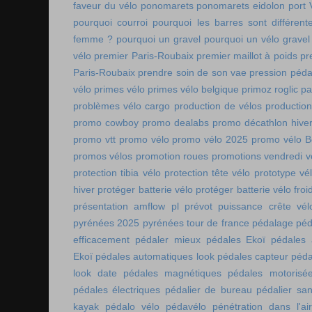
faveur du vélo
ponomarets
ponomarets eidolon
port
pourquoi courroi
pourquoi les barres sont différe
femme ?
pourquoi un gravel
pourquoi un vélo gravel
vélo
premier Paris-Roubaix
premier maillot à poids
pr
Paris-Roubaix
prendre soin de son vae
pression péda
vélo
primes vélo
primes vélo belgique
primoz roglic p
problèmes vélo cargo
production de vélos
production
promo cowboy
promo dealabs
promo décathlon hive
promo vtt
promo vélo
promo vélo 2025
promo vélo B
promos vélos
promotion roues
promotions vendredi v
protection tibia vélo
protection tête vélo
prototype vé
hiver
protéger batterie vélo
protéger batterie vélo froi
présentation amflow pl
prévot
puissance crête vél
pyrénées 2025
pyrénées tour de france
pédalage
péd
efficacement
pédaler mieux
pédales Ekoï
pédales 
Ekoï
pédales automatiques look
pédales capteur
péda
look date
pédales magnétiques
pédales motorisé
pédales électriques
pédalier de bureau
pédalier sa
kayak
pédalo vélo
pédavélo
pénétration dans l'air