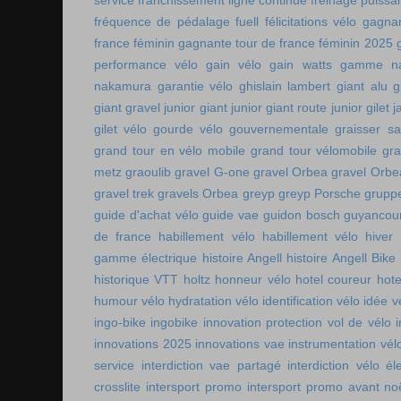
service
franchissement ligne continue
freinage puissa
fréquence de pédalage
fuell
félicitations vélo
gagnan
france féminin
gagnante tour de france féminin 2025
performance vélo
gain vélo
gain watts
gamme n
nakamura
garantie vélo
ghislain lambert
giant alu
g
giant gravel junior
giant junior
giant route junior
gilet 
gilet vélo
gourde vélo
gouvernementale
graisser s
grand tour en vélo mobile
grand tour vélomobile
gra
metz
graoulib
gravel G-one
gravel Orbea
gravel Orbe
gravel trek
gravels Orbea
greyp
greyp Porsche
gruppe
guide d'achat vélo
guide vae
guidon bosch
guyancou
de france
habillement vélo
habillement vélo hiver
gamme électrique
histoire Angell
histoire Angell Bike
historique VTT
holtz
honneur vélo
hotel coureur
hot
humour vélo
hydratation vélo
identification vélo
idée v
ingo-bike
ingobike
innovation protection vol de vélo
innovations 2025
innovations vae
instrumentation vél
service
interdiction vae partagé
interdiction vélo é
crosslite
intersport promo
intersport promo avant no