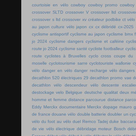
courtoisie en vélo
cowboy
cowboy promo
cowboy 
crossover SLTD
crossover V
crossover ltd
crossove
crossover s ltd
crossover xv
créateur podbike
ct vélo
au japon
culture vélo japon
cx
cx débridé
cx-2025
cyclisme antisportif
cyclisme au japon
cyclisme bmx f
jo 2024
cyclisme dangers
cyclisme et caféine
cycl
route jo 2024
cyclisme santé
cycliste footballeur
cyclis
route
cyclistes à Bruxelles
cyclo cross coupe du
moselle
cyclotourisme sarre
cyclotouriste wallonie
c
vélo
danger en vélo
danger recharge vélo
dangers
decathlon 520 électriques 29
decathlon promo vae
d
decathlon vélo
descendeur vélo
descente escalie
destockage velo Belgique
deutsche qualitat
deux mé
homme et femme
distance parcourue
distance parco
Eddy Merckx
documentaire Merckx
dopage mauro gi
de france
douane vélo
double batterie
doubler un cyc
vélo
du foot au vélo
duel Remco Tadej
duke baccara
de vie vélo électrique
débridage moteur Bosch
débr