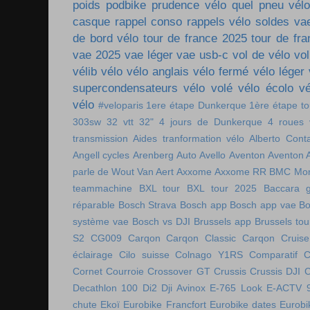
poids
podbike
prudence vélo
quel pneu vél
casque
rappel conso
rappels vélo
soldes va
de bord vélo
tour de france 2025
tour de fr
vae 2025
vae léger
vae usb-c
vol de vélo
vol
vélib
vélo
vélo anglais
vélo fermé
vélo léger
supercondensateurs
vélo volé
vélo écolo
vé
vélo
#veloparis
1ere étape Dunkerque
1ère étape t
303sw
32 vtt
32"
4 jours de Dunkerque
4 roues 
transmission
Aides tranformation vélo
Alberto Cont
Angell cycles
Arenberg
Auto
Avello
Aventon
Aventon 
parle de Wout Van Aert
Axxome
Axxome RR
BMC Mon
teammachine
BXL tour
BXL tour 2025
Baccara g
réparable
Bosch Strava
Bosch app
Bosch app vae
Bo
système vae
Bosch vs DJI
Brussels app
Brussels tou
S2
CG009
Carqon
Carqon Classic
Carqon Cruise
éclairage
Cilo suisse
Colnago Y1RS
Comparatif
C
Cornet
Courroie
Crossover GT
Crussis
Crussis DJI
C
Decathlon 100
Di2
Dji Avinox
E-765 Look
E-ACTV 
chute
Ekoï
Eurobike Francfort
Eurobike dates
Eurobi