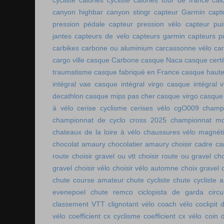
cycliste
calories cycliste
calories tour de france
cal
canyon highbar
canyon stingr
capteur Garmin
capt
pression pédale
capteur pression vélo
capteur pu
jantes
capteurs de velo
capteurs garmin
capteurs p
carbikes
carbone ou aluminium
carcassonne vélo
car
cargo ville
casque Carbone
casque Naca
casque certi
traumatisme
casque fabriqué en France
casque haute
intégral vae
casque intégral virgo
casque intégral v
decathlon
casque mips pas cher
casque virgo
casque 
à vélo
cerise cyclisme
cerises vélo
cgO009
champ
championnat de cyclo cross 2025
championnat mo
chateaux de la loire à vélo
chaussures vélo magnét
chocolat amaury
chocolatier amaury
choisir cadre c
route
choisir gravel ou vtt
choisir route ou gravel
cho
gravel
choisir vélo
choisir vélo automne
choix gravel
chute course amateur
chute cycliste
chute cycliste 
evenepoel
chute remco
ciclopista de garda
circ
classement VTT
clignotant vélo
coach vélo
cockpit 
vélo
coefficient cx cyclisme
coefficient cx vélo
coin 