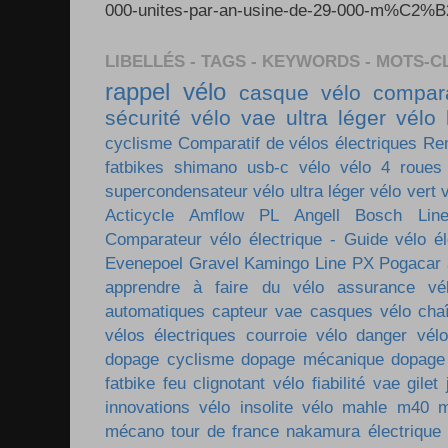
000-unites-par-an-usine-de-29-000-m%C2%B2-e
LIBELLÉS - TAGS - KEYWORDS - MOTS-C
rappel vélo
casque vélo
compara
sécurité vélo
vae ultra léger
vélo 
cyclisme
Comparatif de vélos électriques
Re
fatbikes
shimano
usb-c vélo
vélo 4 roues
supercondensateur
vélo ultra léger
vélo vert
Acticycle
Amflow PL
Angell
Bosch Lin
Comparateur vélo électrique - Guide vélo él
Evenepoel
Gravel
Kamingo
Line PX
Pogacar
apprendre à faire du vélo
assurance vé
automatiques
capteur vae
casques vélo
cha
vélos électriques
courroie vélo
danger vélo
dopage cyclisme
dopage mécanique
dopage
fatbike
feu clignotant vélo
fiabilité vae
gilet
innovations vélo
insolite vélo
mahle m40
m
mécano tour de france
nakamura électrique