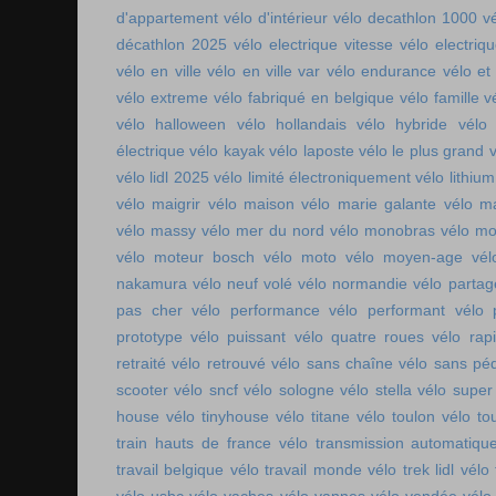
d'appartement
vélo d'intérieur
vélo decathlon 1000
v
décathlon 2025
vélo electrique vitesse
vélo electri
vélo en ville
vélo en ville var
vélo endurance
vélo et
vélo extreme
vélo fabriqué en belgique
vélo famille
v
vélo halloween
vélo hollandais
vélo hybride
vélo 
électrique
vélo kayak
vélo laposte
vélo le plus grand
v
vélo lidl 2025
vélo limité électroniquement
vélo lithium
vélo maigrir
vélo maison
vélo marie galante
vélo ma
vélo massy
vélo mer du nord
vélo monobras
vélo m
vélo moteur bosch
vélo moto
vélo moyen-age
vél
nakamura
vélo neuf volé
vélo normandie
vélo parta
pas cher
vélo performance
vélo performant
vélo 
prototype
vélo puissant
vélo quatre roues
vélo rap
retraité
vélo retrouvé
vélo sans chaîne
vélo sans pé
scooter
vélo sncf
vélo sologne
vélo stella
vélo super
house
vélo tinyhouse
vélo titane
vélo toulon
vélo to
train hauts de france
vélo transmission automatiqu
travail belgique
vélo travail monde
vélo trek lidl
vélo 