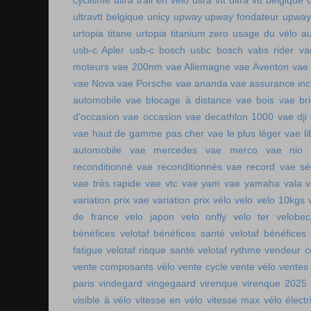
cyclisme
ultra trail en vélo
ultra vtt
ultra vtt belgique
ultravtt belgique
unicy
upway
upway fondateur
upway
urtopia titane
urtopia titanium zero
usage du vélo a
usb-c Apler
usb-c bosch
usbc bosch
vabs rider
va
moteurs
vae 200nm
vae Allemagne
vae Aventon
vae
vae Nova
vae Porsche
vae ananda
vae assurance inc
automobile
vae blocage à distance
vae bois
vae br
d'occasion vae occasion
vae decathlon 1000
vae dji
vae haut de gamme pas cher
vae le plus léger
vae li
automobile
vae mercedes
vae merco
vae nio
reconditionné
vae reconditionnés
vae record
vae sé
vae très rapide
vae vtc
vae yam
vae yamaha
vala
variation prix vae
variation prix vélo
velo
velo 10kgs
de france
velo japon
velo onfly
velo ter
velobe
bénéfices
velotaf bénéfices santé
velotaf bénéfices
fatigue
velotaf risque santé
velotaf rythme
vendeur c
vente composants vélo
vente cycle
vente vélo
ventes
paris
vindegard
vingegaard
virenque
virenque 2025
visible à vélo
vitesse en vélo
vitesse max vélo électr