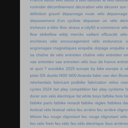
France
début vélo
début à vélo
débuter le vélo
débute
rockrider
déconfinement
décoration vélo
décorer son 
définition gravel
dépannage route vélo
dépannage 
dépassement d'un cycliste
dépasser un vélo
déri
tricheurs
e-bike flow strava
e-city50
e-commerce vél
flow
ebikeflow
eddy merckx vaillant
efficacité vélo
enchères vélo
encouragement vélo
endurance on
engrenages magnétiques
enquête dopage
enquête v
sa chaîne de vélo
entretien chaîne vélo
entretien e
vae
entretien vae
entretien vélo tour de france
entret
et quoi ?
eurobike 2025
europe by bike
europe à vé
piste
f26 duotts
f400
f400 Ananda
fabio van den Bos
néerlandais
fabricant podbike
fabrication vélos co
cycles 2024
fair play compétition
fair play cyclisme
f
durer son vélo électrique
fat white boys
fatbike bois
fa
fatbike paris
fatbike renault
fatbike règles
fatbikes d
festival vélo
festival vélos
feu arrière
feu arrière cligno
lithium
feu rouge clignotant
feu rouge clignotant vélo
feu velo frein
feu vélo
feu vélo électrique
feux arrières