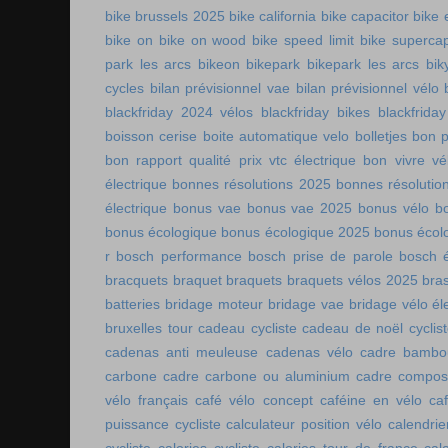
bike brussels 2025
bike california
bike capacitor
bike 
bike on
bike on wood
bike speed limit
bike supercap
park les arcs
bikeon
bikepark
bikepark les arcs
bik
cycles
bilan prévisionnel vae
bilan prévisionnel vélo
blackfriday 2024 vélos
blackfriday bikes
blackfriday
boisson cerise
boite automatique velo
bolletjes
bon p
bon rapport qualité prix vtc électrique
bon vivre vé
électrique
bonnes résolutions 2025
bonnes résolutio
électrique
bonus vae
bonus vae 2025
bonus vélo
b
bonus écologique
bonus écologique 2025
bonus écol
r
bosch performance
bosch prise de parole
bosch é
bracquets
braquet
braquets
braquets vélos 2025
bra
batteries
bridage moteur
bridage vae
bridage vélo él
bruxelles tour
cadeau cycliste
cadeau de noël cyclis
cadenas anti meuleuse
cadenas vélo
cadre bambo
carbone
cadre carbone ou aluminium
cadre compos
vélo français
café vélo concept
caféine en vélo
ca
puissance cycliste
calculateur position vélo
calendri