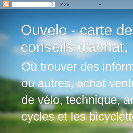
Ouvelo - carte de
conseils d'achat, 
Où trouver des inform
ou autres, achat vent
de vélo, technique, an
cycles et les bicyclett