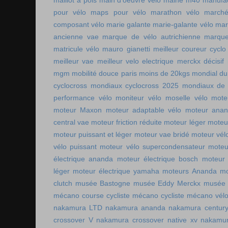
maillot à pois
main d'oeuvre vélo
malhe m40
manufac
pour vélo
maps pour vélo
marathon vélo
marché
composant vélo
marie galante
marie-galante vélo
mar
ancienne vae
marque de vélo autrichienne
marque
matricule vélo
mauro gianetti
meilleur coureur cycl
meilleur vae
meilleur velo electrique
merckx décisif
mgm
mobilité douce paris
moins de 20kgs
mondial du
cyclocross
mondiaux cyclocross 2025
mondiaux de 
performance vélo
moniteur vélo
moselle vélo
mote
moteur Maxon
moteur adaptable vélo
moteur ana
central vae
moteur friction réduite
moteur léger
moteu
moteur puissant et léger
moteur vae bridé
moteur vél
vélo puissant
moteur vélo supercondensateur
moteu
électrique ananda
moteur électrique bosch
moteur 
léger
moteur électrique yamaha
moteurs Ananda
mo
clutch
musée Bastogne
musée Eddy Merckx
musée 
mécano course cycliste
mécano cycliste
mécano vél
nakamura LTD
nakamura ananda
nakamura centur
crossover V
nakamura crossover native xv
nakamur