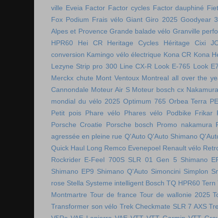
ville
Eveia
Factor
Factor cycles
Factor dauphiné
Fie
Fox Podium
Frais vélo
Giant
Giro 2025
Goodyear 
Alpes et Provence
Grande balade vélo
Granville perf
HPR60
Hei CR
Heritage Cycles
Héritage Cixi
J
conversion
Kamingo vélo électrique
Kona CR
Kona H
Lezyne Strip pro 300
Line CX-R
Look E-765
Look E
Merckx chute
Mont Ventoux
Montreal all over the ye
Cannondale
Moteur Air S
Moteur bosch cx
Nakamura 
mondial du vélo 2025
Optimum 765
Orbea Terra
P
Petit pois
Phare vélo
Phares vélo
Podbike Frikar
Porsche Croatie
Porsche bosch
Promo nakamura
agressée en pleine rue
Q'Auto
Q'Auto Shimano
Q'Aut
Quick Haul Long
Remco Evenepoel
Renault vélo
Retr
Rockrider E-Feel 700S
SLR 01 Gen 5
Shimano E
Shimano EP9
Shimano Q'Auto
Simoncini
Simplon
S
rose
Stella
Systeme intelligent Bosch
TQ HPR60
Tern
Montmartre
Tour de france
Tour de wallonie 2025
T
Transformer son vélo
Trek Checkmate SLR 7 AXS
Tr