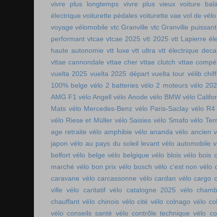
vivre plus longtemps
vivre plus vieux
voiture bala
électrique
voiturette pédales
voiturette vae
vol de vélo
voyage vélomobile
vtc Granville
vtc Granville puissant
performant
vtcae
vtcae 2025
vtt 2025
vtt Lapierre él
haute autonomie
vtt luxe
vtt ultra
vtt électrique deca
vttae cannondale
vttae cher
vttae clutch
vttae compét
vuelta 2025
vuelta 2025 départ
vuelta tour
vélib chif
100% belge
vélo 2 batteries
vélo 2 moteurs
vélo 20
AMG F1
vélo Angell
vélo Anode
vélo BMW
vélo Califo
Mats
vélo Mercedes-Benz
vélo Paris-Saclay
vélo R4
vélo Riese et Müller
vélo Saisies
vélo Smafo
vélo Ter
age retraite
vélo amphibie
vélo ananda
vélo ancien
v
japon
vélo au pays du soleil levant
vélo automobile
v
belfort
vélo belge
vélo belgique
vélo blois
vélo bois 
marché
vélo bon prix
vélo bosch
vélo c'est non
vélo 
caravane
vélo carcassonne
vélo cardan
vélo cargo 
ville
vélo caritatif
vélo catalogne 2025
vélo chamb
chauffant
vélo chinois
vélo cité
vélo colnago
vélo co
vélo conseils santé
vélo contrôle technique
vélo co