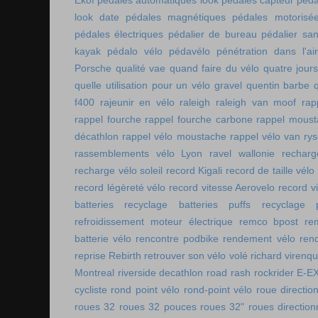
Ekoï
pédales automatiques look
pédales capteur
péda
look date
pédales magnétiques
pédales motorisé
pédales électriques
pédalier de bureau
pédalier sa
kayak
pédalo vélo
pédavélo
pénétration dans l'air
Porsche
qualité vae
quand faire du vélo
quatre jour
quelle utilisation pour un vélo gravel
quentin barbe
f400
rajeunir en vélo
raleigh
raleigh van moof
rap
rappel fourche
rappel fourche carbone
rappel moust
décathlon
rappel vélo moustache
rappel vélo van rys
rassemblements vélo Lyon
ravel wallonie
rechar
recharge vélo soleil
record Kigali
record de taille vélo
record légèreté vélo
record vitesse Aerovelo
record v
batteries
recyclage batteries puffs
recyclage p
refroidissement moteur électrique
remco bpost
re
batterie vélo
rencontre podbike
rendement vélo
ren
reprise Rebirth
retrouver son vélo volé
richard virenq
Montreal
riverside decathlon
road rash
rockrider E-E
cycliste
rond point vélo
rond-point vélo
roue directio
roues 32
roues 32 pouces
roues 32"
roues direction