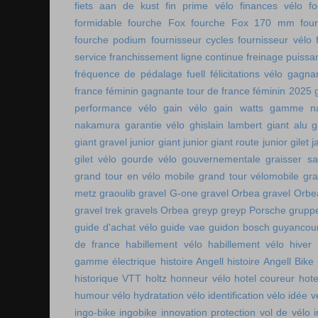
fiets aan de kust
fin prime vélo
finances vélo
fo
formidable
fourche Fox
fourche Fox 170 mm
fou
fourche podium
fournisseur cycles
fournisseur vélo
service
franchissement ligne continue
freinage puissa
fréquence de pédalage
fuell
félicitations vélo
gagnan
france féminin
gagnante tour de france féminin 2025
performance vélo
gain vélo
gain watts
gamme n
nakamura
garantie vélo
ghislain lambert
giant alu
g
giant gravel junior
giant junior
giant route junior
gilet 
gilet vélo
gourde vélo
gouvernementale
graisser s
grand tour en vélo mobile
grand tour vélomobile
gra
metz
graoulib
gravel G-one
gravel Orbea
gravel Orbe
gravel trek
gravels Orbea
greyp
greyp Porsche
gruppe
guide d'achat vélo
guide vae
guidon bosch
guyancou
de france
habillement vélo
habillement vélo hiver
gamme électrique
histoire Angell
histoire Angell Bike
historique VTT
holtz
honneur vélo
hotel coureur
hot
humour vélo
hydratation vélo
identification vélo
idée v
ingo-bike
ingobike
innovation protection vol de vélo