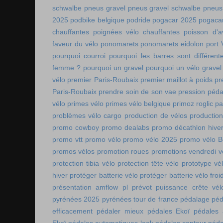
schwalbe
pneus gravel
pneus gravel schwalbe
pneus
2025
podbike belgique
podride
pogacar 2025
pogaca
chauffantes
poignées vélo chauffantes
poisson d'av
faveur du vélo
ponomarets
ponomarets eidolon
port
pourquoi courroi
pourquoi les barres sont différe
femme ?
pourquoi un gravel
pourquoi un vélo gravel
vélo
premier Paris-Roubaix
premier maillot à poids
pr
Paris-Roubaix
prendre soin de son vae
pression péda
vélo
primes vélo
primes vélo belgique
primoz roglic p
problèmes vélo cargo
production de vélos
production
promo cowboy
promo dealabs
promo décathlon hive
promo vtt
promo vélo
promo vélo 2025
promo vélo B
promos vélos
promotion roues
promotions vendredi v
protection tibia vélo
protection tête vélo
prototype vé
hiver
protéger batterie vélo
protéger batterie vélo froi
présentation amflow pl
prévot
puissance crête vél
pyrénées 2025
pyrénées tour de france
pédalage
péd
efficacement
pédaler mieux
pédales Ekoï
pédales 