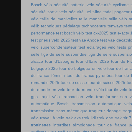
Bosch vélo
sécurité batterie vélo
sécurité cyclisme
sécurité sortie vélo
sécurité uci
t-line
tadej pogacar
vélo
taille de manivelles
taille manivelle
taille vélo
t
vélib
techniques pédalage
technocentre
tenways
ten
performance
test bosch vélo
test cx-2025
test e-actv 
test pneus vélo 2025
test vae Anode
test vae decathl
vélo supercondensateur
test éclairages vélo
tests p
selle
tige de selle suspendue
tige de selle suspensi
alsace
tour d'Espagne
tour d'Italie 2025
tour de Fr
belgique 2025
tour de belgique en vélo
tour de france
de france féminin
tour de france pyrénées
tour de l
romandie 2025
tour de suisse
tour de suisse 2025
to
du monde en vélo
tour du monde vélo
tour ile velo
t
gps
trajet vélo
transaction vélo
transformer son v
automatique Bosch
transmission automatique vel
transmission sans mécanique
traqueur dopage
traq
vélo
travail à vélo
trek axs
trek lidl
trek one
trek slr 7
trottinettes interdites
témoignage tour de france
u