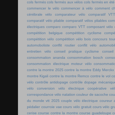
cols fermés
cols fermés aux vélos
cols fermés en été
commencer le vélo
commencer à vélo
comment cho
cérébrale vélo
comparateur vélo
comparatif VT
comparatif vélo pliable
comparatif vélos pliables
comp
électriques
comparo
comparo VTT
composant vélo
compétition belgique
compétition cyclisme
compé
compétition vélo
compétition vélo bois
concours tou
automoboliste
conflit routier
conflit vélo automobi
entretien vélo
conseil pratique cyclisme
conseil
consommation ananda
consommation bosch
conso
consommation électrique moteur vélo
consommatio
contre la montre 2025
contre la montre Eddy Merckx
montre Kigali
contre la montre Remco
contre le vol
co
vélo
contrôle antidopage
contrôle dopage mécaniqu
vélo
conversion vélo électrique
coopérative vél
correspondance vélo natation
couleur de sacoche
cou
du monde vtt 2025
couple vélo électrique
coureur a
pédalier
courroie vae
cours vélo gratuit
cours vélo gra
cerise
course contre la montre
course guadeloupe
c