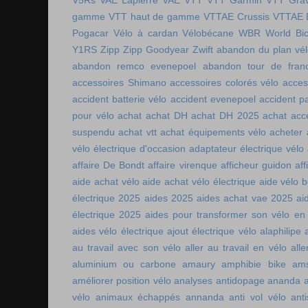
V5Rs
VAE Lapierre
VAE VTT
VTT Garmin
VTT Grav
gamme
VTT haut de gamme
VTTAE Crussis
VTTAE 
Pogacar
Vélo à cardan
Vélobécane
WBR
World Bic
Y1RS
Zipp
Zipp Goodyear
Zwift
abandon du plan vél
abandon remco evenepoel
abandon tour de fran
accessoires Shimano
accessoires colorés vélo
acces
accident batterie vélo
accident evenepoel
accident pa
pour vélo
achat
achat DH
achat DH 2025
achat acc
suspendu
achat vtt
achat équipements vélo
acheter
vélo électrique d'occasion
adaptateur électrique vélo
affaire De Bondt
affaire virenque
afficheur guidon
aff
aide achat vélo
aide achat vélo électrique
aide vélo b
électrique 2025
aides 2025
aides achat vae 2025
ai
électrique 2025
aides pour transformer son vélo en 
aides vélo électrique
ajout électrique vélo
alaphilipe
au travail avec son vélo
aller au travail en vélo
alle
aluminium ou carbone
amaury
amphibie bike
ams
améliorer position vélo
analyses antidopage
ananda
vélo
animaux échappés
annanda
anti vol vélo
ant