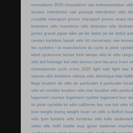
innovations 2025
innovations vae
instrumentation vél
service
interdiction vae partagé
interdiction vélo é
crosslite
intersport promo
intersport promo avant no
invention vélo
inventions vélo
itinéraire vélo
itinérai
jantes gravel
japan bike
jet de bidon
jet de bidon pa
cerises
karbikes
kayak vélo
kit conversion vae
komoo
les cyclistes !
la manufacture du cycle
la piste cycla
label cyclescore
lampe frein
lampe vélo
le vélo cargo
vélo
led freinage
led velo
lemmo zero
les arcs
li-ion v
championnat cyclo cross 2025
light eab
light eac
l
vitesse vélo
limitation vitesse vélo électrique
liste faill
liège
location de vélo de particulier à particulier
locat
vélo en vendée
location vélo mer
location vélo particul
logement coureur
logement cycliste
logement tour de
loi piste cyclable
loi vélo californie
lois vae
lois vélo é
lose weight
losing weight
louer un vélo à Belfort
lou
vélo lyon
lumière vélo
lumières vélo
lutte sédentari
vélos ville
m40 mahle
mac gyver batteries
machin