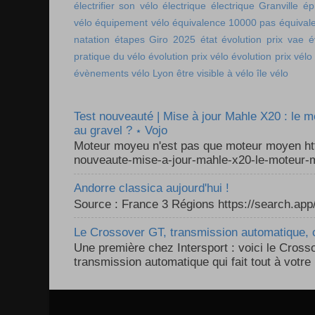
électrifier son vélo
électrique
électrique Granville
ép
vélo
équipement vélo
équivalence 10000 pas
équival
natation
étapes Giro 2025
état
évolution prix vae
é
pratique du vélo
évolution prix vélo
évolution prix vélo
évènements vélo Lyon
être visible à vélo
île vélo
Test nouveauté | Mise à jour Mahle X20 : le 
au gravel ? ⋆ Vojo
Moteur moyeu n'est pas que moteur moyen ht
nouveaute-mise-a-jour-mahle-x20-le-moteur-m
Andorre classica aujourd'hui !
Source : France 3 Régions https://search.a
Le Crossover GT, transmission automatique, c
Une première chez Intersport : voici le Cross
transmission automatique qui fait tout à votre 