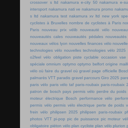
crossover s ltd
nakamura e-city 50
nakamura e-s
intersport
nakamura nati ve
nakamura promo
nakamu
s ltd
nakamura test
nakamura xv ltd
new york spee
cyclistes à Bruxelles
nombre de cyclistes à Paris
no
Paris
nouveau prix vélib
nouveauté vélo
nouveau
nouveautés cales
nouveautés pédales
nouveautés
nouveaux vélos lyon
nouvelles finances vélo
nouvelle
technologies vélo
nouvelles technologies vélo 2025
o2feel vélo
obligation piste cyclable
occasion vae
spéciale
omnium
optymo
optymo belfort
origine mail
vélo
où faire du gravel
où gravel
page officielle Bos
palmarès VTT
paradis gravel
parcours Giro 2025
pare
paris vélo
paris vélo taf
paris-roubaix
paris-roubaix 
patron de bosch
pays permis vélo
perdre du poids
moteur électrique Bosch
performance vélo
perfor
permis vélo
permis vélo électrique
perte de poids v
frein vélo
philipsen 2025
philipsen paris-roubaix
p
photos VTT
pi-pop
pic de puissance
pic moteur vé
obligatoire
piéton vélo
plan cycliste
plan vélo
plurion