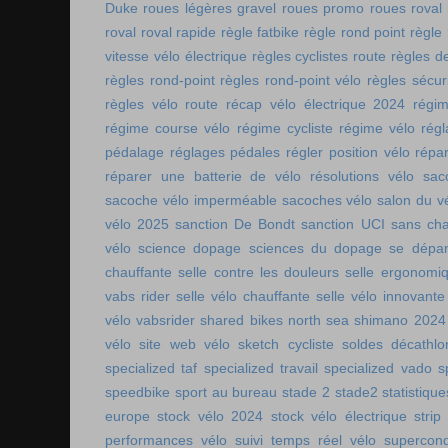
Duke
roues légères gravel
roues promo
roues roval
roval
roval rapide
règle fatbike
règle rond point
règle
vitesse vélo électrique
règles cyclistes route
règles de
règles rond-point
règles rond-point vélo
règles sécuri
règles vélo route
récap vélo électrique 2024
régi
régime course vélo
régime cycliste
régime vélo
régl
pédalage
réglages pédales
régler position vélo
répa
réparer une batterie de vélo
résolutions vélo
sac
sacoche vélo imperméable
sacoches vélo
salon du v
vélo 2025
sanction De Bondt
sanction UCI
sans ch
vélo
science dopage
sciences du dopage
se dépa
chauffante
selle contre les douleurs
selle ergonomi
vabs rider
selle vélo chauffante
selle vélo innovante
vélo vabsrider
shared bikes north sea
shimano 2024
vélo
site web vélo
sketch cycliste
soldes décathlo
specialized taf
specialized travail
specialized vado
s
speedbike
sport au bureau
stade 2
stade2
statistiqu
europe
stock vélo 2024
stock vélo électrique
strip
performances vélo
suivi temps réel vélo
supercon