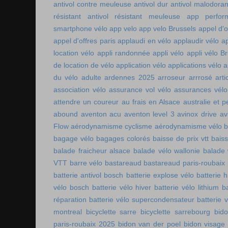
antivol contre meuleuse
antivol dur
antivol malodoran
résistant
antivol résistant meuleuse
app perfor
smartphone vélo
app velo
app velo Brussels
appel d'o
appel d'offres paris
applaudi en vélo
applaudir vélo
ap
location vélo
appli randonnée
appli vélo
appli vélo Br
de location de vélo
application vélo
applications vélo
a
du vélo adulte
ardennes 2025
arroseur arrrosé
art
association vélo
assurance vol vélo
assurances vélo
attendre un coureur
au frais en Alsace
australie et p
abound
aventon acu
aventon level 3
avinox drive
av
Flow
aérodynamisme cyclisme
aérodynamisme vélo
bagage vélo
bagages colorés
baisse de prix vtt
baiss
balade fraicheur alsace
balade vélo wallonie
balade 
VTT
barre vélo
bastareaud
bastareaud paris-roubaix
batterie antivol bosch
batterie explose vélo
batterie h
vélo bosch
batterie vélo hiver
batterie vélo lithium
b
réparation
batterie vélo supercondensateur
batterie 
montreal
bicyclette sarre
bicyclette sarrebourg
bid
paris-roubaix 2025
bidon van der poel
bidon visage