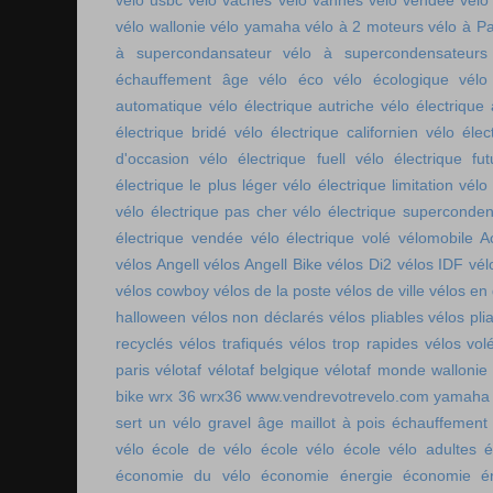
vélo usbc
vélo vaches
vélo vannes
vélo vendée
vélo
vélo wallonie
vélo yamaha
vélo à 2 moteurs
vélo à Pa
à supercondansateur
vélo à supercondensateurs
échauffement âge
vélo éco
vélo écologique
vélo
automatique
vélo électrique autriche
vélo électrique 
électrique bridé
vélo électrique californien
vélo élec
d'occasion
vélo électrique fuell
vélo électrique fut
électrique le plus léger
vélo électrique limitation
vélo 
vélo électrique pas cher
vélo électrique superconde
électrique vendée
vélo électrique volé
vélomobile Ac
vélos Angell
vélos Angell Bike
vélos Di2
vélos IDF
vél
vélos cowboy
vélos de la poste
vélos de ville
vélos en
halloween
vélos non déclarés
vélos pliables
vélos pli
recyclés
vélos trafiqués
vélos trop rapides
vélos vol
paris
vélotaf
vélotaf belgique
vélotaf monde
wallonie
bike
wrx 36
wrx36
www.vendrevotrevelo.com
yamaha 
sert un vélo gravel
âge maillot à pois
échauffement
vélo
école de vélo
école vélo
école vélo adultes
é
économie du vélo
économie énergie
économie én