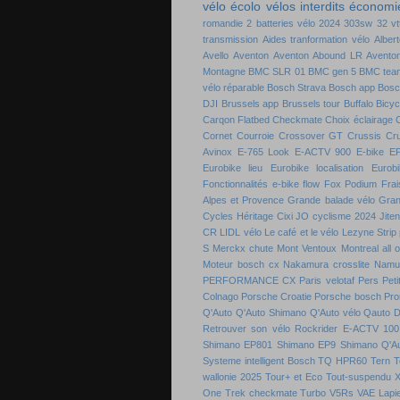
vélo écolo
vélos interdits
économie
romandie
2 batteries vélo
2024
303sw
32 vt
transmission
Aides tranformation vélo
Alber
Avello
Aventon
Aventon Abound LR
Aventon
Montagne
BMC SLR 01
BMC gen 5
BMC tea
vélo réparable
Bosch Strava
Bosch app
Bosc
DJI
Brussels app
Brussels tour
Buffalo Bicyc
Carqon Flatbed
Checkmate
Choix éclairage
C
Cornet
Courroie
Crossover GT
Crussis
Cr
Avinox
E-765 Look
E-ACTV 900
E-bike
E
Eurobike lieu
Eurobike localisation
Eurobi
Fonctionnalités e-bike flow
Fox Podium
Frai
Alpes et Provence
Grande balade vélo
Gran
Cycles
Héritage Cixi
JO cyclisme 2024
Jite
CR
LIDL vélo
Le café et le vélo
Lezyne Strip
S
Merckx chute
Mont Ventoux
Montreal all 
Moteur bosch cx
Nakamura crosslite
Namu
PERFORMANCE CX
Paris velotaf
Pers
Peti
Colnago
Porsche Croatie
Porsche bosch
Pro
Q'Auto
Q'Auto Shimano
Q'Auto vélo
Qauto D
Retrouver son vélo
Rockrider E-ACTV 100
Shimano EP801
Shimano EP9
Shimano Q'A
Systeme intelligent Bosch
TQ HPR60
Tern
T
wallonie 2025
Tour+ et Eco
Tout-suspendu 
One
Trek checkmate
Turbo
V5Rs
VAE Lapie