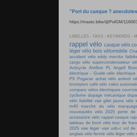
"Port du casque ? anecdotes 
https://masto.bike/@PolGM/116
LIBELLÉS - TAGS - KEYWORDS - 
rappel vélo
casque vélo
co
léger
vélo bois
vélomobile
Cha
accident vélo
eddy merckx
fatbik
cargo
vélo supercondensateur
vé
Acticycle
Amflow PL
Angell
Bos
électrique - Guide vélo électrique
PX
Pogacar
achat vélo
antivol vé
brompton
café vélo
cales automat
comparo vélos électriques
courroi
cyclisme
dopage mécanique
dopa
vélo
fiabilité vae
gilet jaune vélo
m40
marché du vélo
marquag
nouveautés vélo 2025
perte de
accessoire vélo
rappel casque
rap
tableau de bord vélo
tour de fra
2025
vae léger
vae usb-c
vol de
anglais
vélo fermé
vélo léger
vélo