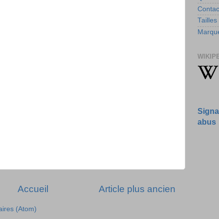
Contac
Tailles
Marque
WIKIP
Signa
abus
Accueil
Article plus ancien
aires (Atom)