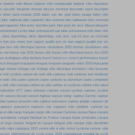
er
batterie vélo lithium
batterie vélo remplacable
batterie vélo réparation
lo sécurité
benjamin thomas
bicycle montreal
bicyclette sarre
bicyclette
x
bidon paris-roubaix 2025
bidon van der poel
bidon visage
bidon vélo
5
bike california
bike capacitor
bike extreme
bike halloween
bike montreal
upercapacitor
bike tyres test
bike-park
bike-park les arcs
bikeon
bikepark
 prévisionnel cycles
bilan prévisionnel vae
bilan prévisionnel vélo
bilan vélo
4 vélos
blackfriday bikes
blackfriday vélo
bmc sub-10
bmx en chocolat
es
bon prix roues
bon rapport qualité prix vtc
bon rapport qualité prix vtc
ique
bon vélo électrique
bonnes résolutions 2025
bonnes résolutions vélo
us vae
bonus vae 2025
bonus vélo
bonus vélo électrique
bonus éco 2025
us écologique vélos
bordure
bosch
bosch cx-r
bosch performance
bosch
osch
bracquet
bracquets
braquet
braquets
braquets vélos 2025
brassards
dage moteur
bridage vae
bridage vélo électrique
brompton t-line
brussels
 noël cycliste
cadeau de noël vélo
cadeaux noël
cadenas anti meuleuse
e bois vélo
cadre carbone
cadre carbone ou aluminium
cadre composite
s
café vélo concept
caféine en vélo
caféine et cyclisme
caféine vélo
calcul
calendrier VTT
cales shimano
calories course cycliste
calories cycliste
cfr
canyon disrupt
canyon highbar
canyon stingr
capteur Garmin
capteur
dale
capteur pression vélo
capteur puissance
capteur pédale
capteurs de
capteurs puissance
capteurs vae
capteurs vélo
carbikes
carbone ou
o et ville
cargo français
cargo ville
casque Carbone
casque Naca
casque
traumatisme
casque fabriqué en France
casque haute protection
casque
al virgo
casque intégral vtt
casque intégral vélo
casque mips decathlon
vélo mips
catalogne 2025
centre-ville à vélo
cerise cyclisme
cerises vélo
locross
championnat de cyclo cross 2025
championnat mondial de cyclo