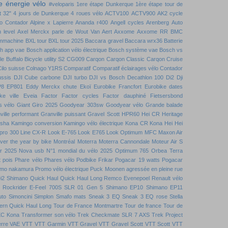
 énergie vélo
#veloparis
1ere étape Dunkerque
1ère étape tour de
t
32"
4 jours de Dunkerque
4 roues vélo
ACTV100
ACTV900
AK2 cycle
to Contador
Alpine x Lapierre
Ananda r400
Angell cycles
Arenberg
Auto
 level
Axel Merckx parle de Wout Van Aert
Axxome
Axxome RR
BMC
mmachine
BXL tour
BXL tour 2025
Baccara gravel
Baccara wrx36
Batterie
h app vae
Bosch application vélo électrique
Bosch système vae
Bosch vs
le
Buffalo Bicycle utility S2
CG009
Carqon
Carqon Classic
Carqon Cruise
ilo suisse
Colnago Y1RS
Comparatif
Comparatif éclairages vélo
Contador
ussis DJI
Cube carbone
DJI turbo
DJI vs Bosch
Decathlon 100
Di2
Dji
P8
EP801
Eddy Merckx chute
Ekoï
Eurobike Francfort
Eurobike dates
ke ville
Eveia
Factor
Factor cycles
Factor dauphiné
Fietsersbond
s vélo
Giant
Giro 2025
Goodyear 303sw
Goodyear vélo
Grande balade
ville performant
Granville puissant
Gravel Scott
HPR60
Hei CR
Heritage
nsha
Kamingo conversion
Kamingo vélo électrique
Kona CR
Kona Hei Hei
 pro 300
Line CX-R
Look E-765
Look E765
Look Optimum
MFC
Maxon Air
over the year by bike
Montréal
Moterra
Moterra Cannondale
Moteur Air S
r 2025
Nova usb
N°1 mondial du vélo 2025
Optimum 765
Orbea Terra
t pois
Phare vélo
Phares vélo
Podbike Frikar
Pogacar 19 watts
Pogacar
mo nakamura
Promo vélo électrique
Puck Moonen agressée en pleine rue
i2 Shimano
Quick Haul
Quick Haul Long
Remco Evenepoel
Renault vélo
Rockrider E-Feel 700S
SLR 01 Gen 5
Shimano EP10
Shimano EP11
uto
Simoncini
Simplon
Smafo mats
Sneak 3 EQ
Sneak 3 EQ rose
Stella
ern Quick Haul Long
Tour de France Montmartre
Tour de france
Tour de
XC Kona
Transformer son vélo
Trek Checkmate SLR 7 AXS
Trek Project
rre
VAE VTT
VTT Garmin
VTT Gravel
VTT Gravel Scott
VTT Scott
VTT