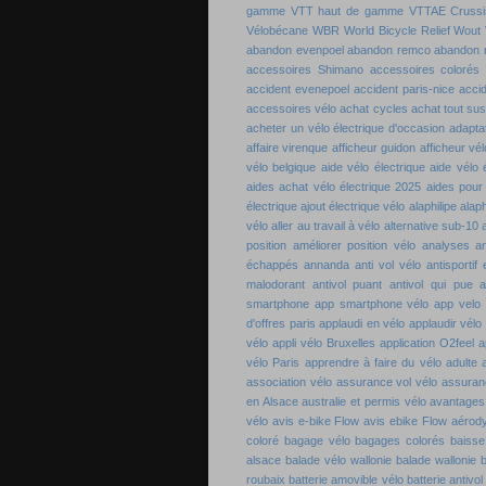
gamme
VTT haut de gamme
VTTAE Crussi
Vélobécane
WBR
World Bicycle Relief
Wout 
abandon evenpoel
abandon remco
abandon 
accessoires Shimano
accessoires colorés 
accident evenepoel
accident paris-nice
acci
accessoires vélo
achat cycles
achat tout su
acheter un vélo électrique d'occasion
adaptat
affaire virenque
afficheur guidon
afficheur vél
vélo belgique
aide vélo électrique
aide vélo 
aides achat vélo électrique 2025
aides pour
électrique
ajout électrique vélo
alaphilipe
alaph
vélo
aller au travail à vélo
alternative sub-10
position
améliorer position vélo
analyses a
échappés
annanda
anti vol vélo
antisportif
malodorant
antivol puant
antivol qui pue
a
smartphone
app smartphone vélo
app velo
d'offres paris
applaudi en vélo
applaudir vélo
vélo
appli vélo Bruxelles
application O2feel
a
vélo Paris
apprendre à faire du vélo adulte
association vélo
assurance vol vélo
assuran
en Alsace
australie et permis vélo
avantages 
vélo
avis e-bike Flow
avis ebike Flow
aérod
coloré
bagage vélo
bagages colorés
baisse
alsace
balade vélo wallonie
balade wallonie
b
roubaix
batterie amovible vélo
batterie antivol