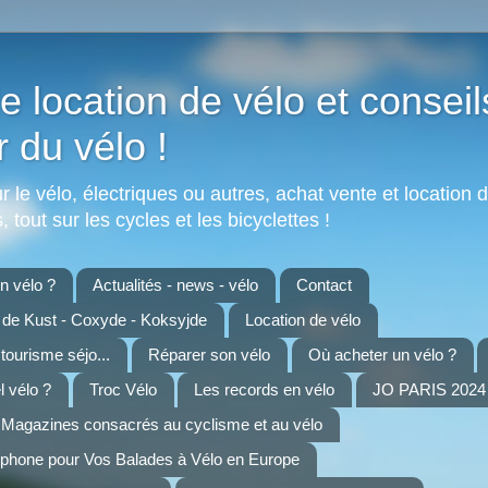
e location de vélo et conseil
r du vélo !
 le vélo, électriques ou autres, achat vente et location d
 tout sur les cycles et les bicyclettes !
 vélo ?
Actualités - news - vélo
Contact
n de Kust - Coxyde - Koksyjde
Location de vélo
 tourisme séjo...
Réparer son vélo
Où acheter un vélo ?
 vélo ?
Troc Vélo
Les records en vélo
JO PARIS 2024 
Magazines consacrés au cyclisme et au vélo
tphone pour Vos Balades à Vélo en Europe