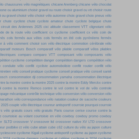
élo
chaussures vélo magnétiques
chicane Arenberg
chicane vélo
chocolat
rbone ou aluminium
choisir gravel ou route
choisir gravel ou vtt
choisir route
tt ou gravel
choisir vélo
choisir vélo automne
choix gravel
choix pneus vélo
r
chute cycliste
chute cycliste amateur
chute cycliste belgique
chute
circuit des Ardennes 2025
cixi altitude
classement VTT
clignotant vélo
de de la route vélo
coefficient cx cyclisme
coefficient cx vélo
coin de
rmés
cols fermés aux vélos
cols fermés en été
cols pyrénéens fermés
r à vélo
comment choisir son vélo électrique
commotion cérébrale vélo
paratif moteurs Bosch
comparatif vélo pliable
comparatif vélos pliables
lectriques
comparo
comparo VTT
composant vélo
composants vélo
étition cyclisme
compétition danger
compétition dangers
compétition vélo
e
conduite vélo
conflit cycliste automoboliste
conflit routier
conflit vélo
ntretien vélo
conseil pratique cyclisme
conseil pratique vélo
conseil santé
bosch
consommation dji
consommation yamaha
consommation électrique
ntre la montre
contre la montre 2025
contre la montre Eddy Merckx
contre
i
contre la montre Remco
contre le vol
contre le vol de vélo
controle
dopage mécanique
contrôle technique vélo
conversion vélo
conversion vélo
marathon vélo
correspondance vélo natation
couleur de sacoche
couleurs
t 2025
couple vélo électrique
coureur antisportif
courroie pourquoi
courroie
s vélo gratuits
cours vélo gratuits Paris
course cerise
course contre la
e
courtoisie au volant
courtoisie en vélo
cowboy
cowboy promo
cowboy
er SLTD
crossover V
crossover ltd
crossover native XV LTD
crossover
teur podbike
ct vélo
cube attain
cube c62
culture du vélo au japon
culture
cyclescore
cyclisme Kigali
cyclisme antisportif
cyclisme au japon
cyclisme
jo 2024
cyclisme dangers
cyclisme et caféine
cyclisme jo 2024
cyclisme