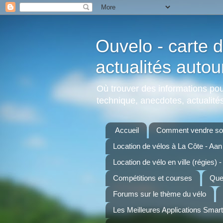
Ouvelo - carte d
actualités autou
Où trouver des informations pour
technique, anecdotes, actualités,
Accueil
Comment vendre son
Location de vélos à La Côte - Aa
Location de vélo en ville (régies) -
Compétitions et courses
Quel
Forums sur le thème du vélo
Les Meilleures Applications Smar