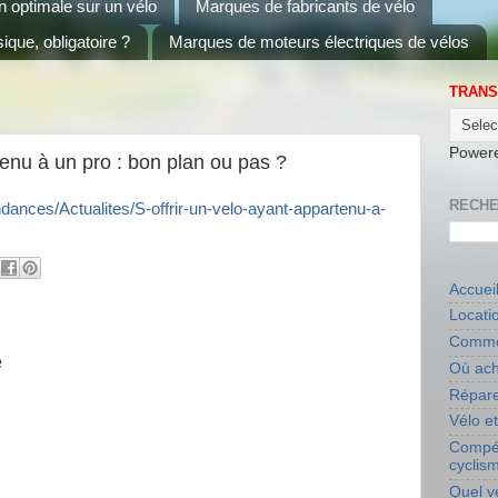
on optimale sur un vélo
Marques de fabricants de vélo
ique, obligatoire ?
Marques de moteurs électriques de vélos
TRANS
Power
tenu à un pro : bon plan ou pas ?
RECHE
ndances/Actualites/S-offrir-un-velo-ayant-appartenu-a-
Accuei
Locati
Commen
e
Où ach
Répare
Vélo e
Compét
cyclis
Quel v