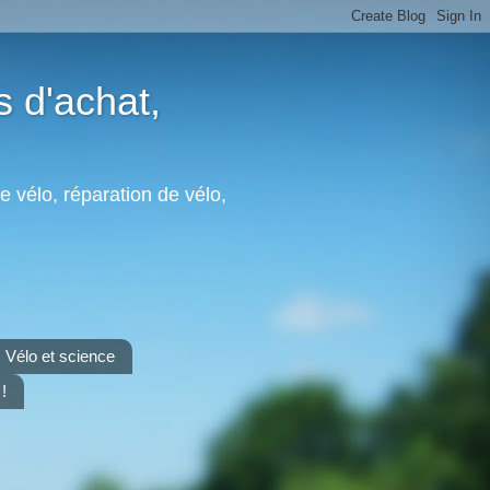
s d'achat,
e vélo, réparation de vélo,
Vélo et science
!