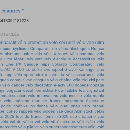
et autres "
003413092181225
MOTS-CLÉS
mparatif vélo
protection vélo
sécurité vélo
vae ultra
mpion cyclisme
Comparatif de vélos électriques
Remco
es
shimano
usb-c vélo
vélo 4 roues
vélo bambou
vélo
lo ultra léger
vélo vert
vélo électrique
Accessoires vélo
ch Line PX
Casque mips
Colnago
Comparateur vélo
E-ACTV 100
Eurobike
Evenepoel
Gravel
Kamingo
Line
lo
app vélo
apprendre à faire du vélo
assurance vélo
iques
capteur vae
casques vélo
chaîne vélo
cixi
cixi pers
e vélo
danger vélo
decathlon e-actv 100
dopage
dopage
ge pogacar
décathlon
eBike Flow
fatbike
feu clignotant
immatriculation vélo
innovations vélo
insolite vélo
mahle
e vélo
mécano tour de france
nakamura électrique
 poids
podbike
prudence vélo
quel pneu vélo
rappel
pel conso
rappels vélo
soldes vae decathlon
stock vélos
nce 2025
tour de france féminin 2025
usb-c batterie
vae
 vélo
vol de vélos
vol vélo
vtt électrique
vélib
vélo
vélo
 mercedes
vélo pliable
vélo supercondensateurs
vélo volé