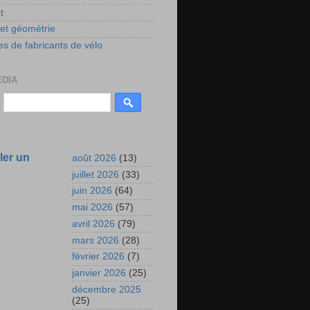
t
 et géométrie
s de fabricants de vélo
EDIA
ler un
août 2026
(13)
juillet 2026
(33)
juin 2026
(64)
mai 2026
(57)
avril 2026
(79)
mars 2026
(28)
février 2026
(7)
janvier 2026
(25)
décembre 2025
(25)