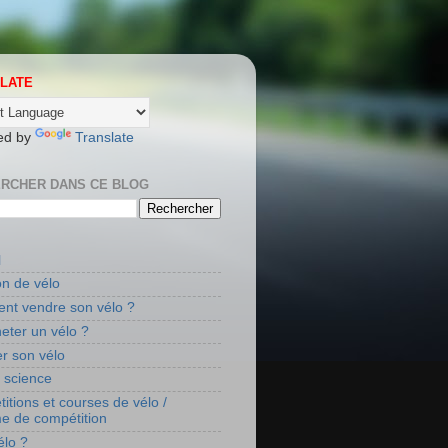
LATE
ed by
Translate
RCHER DANS CE BLOG
l
on de vélo
t vendre son vélo ?
eter un vélo ?
r son vélo
t science
itions et courses de vélo /
me de compétition
élo ?