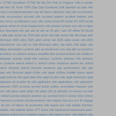
s
VTTAE Decathlon
VTTAE Dji
Van Der Poel et Pogacar
Vélo à cardan
Van Aert
XC Kona
Y1RS
Zipp
Zipp Goodyear
Zwift
abandon du plan vélo
remco evenepoel
abandon tour de france
abound lr
abs vélo
accessoires
vélo
accessoires sécurité vélo
accident batterie
accident batterie vélo
dent remco
accélérateur pour vélo
achat
achat DH
achat DH 2025
achat
spendu
achat vtt
achat équipements vélo
acheter
acheter son vélo en ligne
eur électrique vélo
ado
ado air
ado air 30
ado r
ado r30
affaire De Bondt
o
aide
aide achat vae 2025
aide achat vélo
aide achat vélo électrique
aide
électrique 2025
aides 2025
aides achat vae 2025
aides achat vélo 2025
 transformer son vélo en vélo électrique
aides vae
aides vélo
aides vélo
ilippe
alimentation cyclisme
aller au travail avec son vélo
aller au travail en
aluminium ou carbone
amaury
amphibie bike
amslod
amslod vae
améliorer
ntidopage
ananda
angell bike
animaux cyclistes
animaux vélo
animaux
 en cyclisme
antivol
antivol U
antivol contre meuleuse
antivol dur
antivol
ntivol résistant
antivol résistant meuleuse
app performance vélo
app
app velo Brussels
appel d'offre vélo
appel d'offres mobilité douce
appel
appli android vélo
appli ebike-flow
appli location vélo
appli randonnée
appli
pplication de location de vélo
application vélo
applications vélo
apprendre
ardennes 2025
arroseur arrrosé
article amflow
association marques vélo
ces vélo
atout santé
attain c62
attain c62 slt
attendre un coureur
au frais
velotaf
aventon abound
aventon acu
aventon level 3
avinox drive
avinox
ynamisme cyclisme
aérodynamisme vélo
babboe
baccara wrx 36
bagage
 de prix vtt
baisse de production vélo
baisse prix vélo
balade fraicheur
alades vélo wallonie
barbe VTT
barre vélo
bastareaud
bastareaud paris-
batterie antivol bosch
batterie explose vélo
batterie hiver vélo
batterie vélo