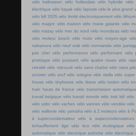
vélo halloween
vélo hollandais
vélo hybride
vélo 
électrique
vélo kayak
vélo laposte
vélo le plus grand
v
vélo lidl 2025
vélo limité électroniquement
vélo lithium
vélo maigrir
vélo maison
vélo marie galante
vélo ma
vélo massy
vélo mer du nord
vélo monobras
vélo m
vélo moteur bosch
vélo moto
vélo moyen-age
vél
nakamura
vélo neuf volé
vélo normandie
vélo parta
pas cher
vélo performance
vélo performant
vélo 
prototype
vélo puissant
vélo quatre roues
vélo rap
retraité
vélo retrouvé
vélo sans chaîne
vélo sans pé
scooter
vélo sncf
vélo sologne
vélo stella
vélo super
house
vélo tinyhouse
vélo titane
vélo toulon
vélo to
train hauts de france
vélo transmission automatiqu
travail belgique
vélo travail monde
vélo trek lidl
vélo 
vélo usbc
vélo vaches
vélo vannes
vélo vendée
vélo
vélo wallonie
vélo yamaha
vélo à 2 moteurs
vélo à Pa
à supercondansateur
vélo à supercondensateurs
échauffement âge
vélo éco
vélo écologique
vélo
automatique
vélo électrique autriche
vélo électrique 