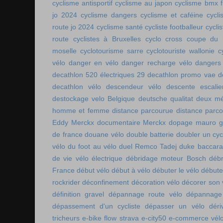
cyclisme antisportif
cyclisme au japon
cyclisme bmx f
jo 2024
cyclisme dangers
cyclisme et caféine
cycl
route jo 2024
cyclisme santé
cycliste footballeur
cyclis
route
cyclistes à Bruxelles
cyclo cross coupe du
moselle
cyclotourisme sarre
cyclotouriste wallonie
c
vélo
danger en vélo
danger recharge vélo
dangers
decathlon 520 électriques 29
decathlon promo vae
d
decathlon vélo
descendeur vélo
descente escalie
destockage velo Belgique
deutsche qualitat
deux mé
homme et femme
distance parcourue
distance parco
Eddy Merckx
documentaire Merckx
dopage mauro gi
de france
douane vélo
double batterie
doubler un cyc
vélo
du foot au vélo
duel Remco Tadej
duke baccara
de vie vélo électrique
débridage moteur Bosch
débr
France
début vélo
début à vélo
débuter le vélo
débute
rockrider
déconfinement
décoration vélo
décorer son 
définition gravel
dépannage route vélo
dépannage 
dépassement d'un cycliste
dépasser un vélo
déri
tricheurs
e-bike flow strava
e-city50
e-commerce vél