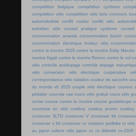
compétition belgique
compétition cyclisme
compé
compétition vélo
compétition vélo bois
concours tou
automoboliste
conflit routier
conflit vélo automobi
entretien vélo
conseil pratique cyclisme
conseil
consommation ananda
consommation bosch
conso
consommation électrique moteur vélo
consommatio
contre la montre 2025
contre la montre Eddy Merckx
montre Kigali
contre la montre Remco
contre le vol
co
vélo
contrôle antidopage
contrôle dopage mécaniqu
vélo
conversion vélo électrique
coopérative vél
correspondance vélo natation
couleur de sacoche
cou
du monde vtt 2025
couple vélo électrique
coureur a
pédalier
courroie vae
cours vélo gratuit
cours vélo gra
cerise
course contre la montre
course guadeloupe
c
courtoisie en vélo
cowboy
cowboy promo
cowboy 
crossover SLTD
crossover V
crossover ltd
crossove
crossover s ltd
crossover xv
créateur podbike
ct vélo
au japon
culture vélo japon
cx
cx débridé
cx-2025