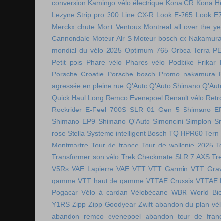
conversion
Kamingo vélo électrique
Kona CR
Kona H
Lezyne Strip pro 300
Line CX-R
Look E-765
Look E
Merckx chute
Mont Ventoux
Montreal all over the ye
Cannondale
Moteur Air S
Moteur bosch cx
Nakamura 
mondial du vélo 2025
Optimum 765
Orbea Terra
P
Petit pois
Phare vélo
Phares vélo
Podbike Frikar
Porsche Croatie
Porsche bosch
Promo nakamura
agressée en pleine rue
Q'Auto
Q'Auto Shimano
Q'Aut
Quick Haul Long
Remco Evenepoel
Renault vélo
Retr
Rockrider E-Feel 700S
SLR 01 Gen 5
Shimano E
Shimano EP9
Shimano Q'Auto
Simoncini
Simplon
S
rose
Stella
Systeme intelligent Bosch
TQ HPR60
Tern
Montmartre
Tour de france
Tour de wallonie 2025
T
Transformer son vélo
Trek Checkmate SLR 7 AXS
Tr
V5Rs
VAE Lapierre
VAE VTT
VTT Garmin
VTT Grav
gamme
VTT haut de gamme
VTTAE Crussis
VTTAE 
Pogacar
Vélo à cardan
Vélobécane
WBR
World Bic
Y1RS
Zipp
Zipp Goodyear
Zwift
abandon du plan vél
abandon remco evenepoel
abandon tour de fran