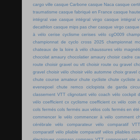
cargo ville
casque Carbone
casque Naca
casque certi
traumatisme
casque fabriqué en France
casque haute
intégral vae
casque intégral virgo
casque intégral v
decathlon
casque mips pas cher
casque virgo
casque 
à vélo
cerise cyclisme
cerises vélo
cgO009
champ
championnat de cyclo cross 2025
championnat mo
chateaux de la loire à vélo
chaussures vélo magnét
chocolat amaury
chocolatier amaury
choisir cadre c
route
choisir gravel ou vtt
choisir route ou gravel
cho
gravel
choisir vélo
choisir vélo automne
choix gravel
chute course amateur
chute cycliste
chute cycliste 
evenepoel
chute remco
ciclopista de garda
circ
classement VTT
clignotant vélo
coach vélo
cockpit 
vélo
coefficient cx cyclisme
coefficient cx vélo
coin 
cols fermés
cols fermés aux vélos
cols fermés en été
commencer le vélo
commencer à vélo
comment cho
cérébrale vélo
comparateur vélo
comparatif VT
comparatif vélo pliable
comparatif vélos pliables
comp
électriques
comparo
comparo VTT
composant vélo