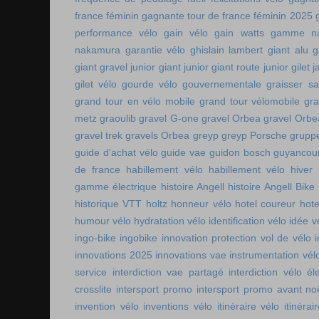
france féminin
gagnante tour de france féminin 2025
performance vélo
gain vélo
gain watts
gamme n
nakamura
garantie vélo
ghislain lambert
giant alu
g
giant gravel junior
giant junior
giant route junior
gilet 
gilet vélo
gourde vélo
gouvernementale
graisser s
grand tour en vélo mobile
grand tour vélomobile
gra
metz
graoulib
gravel G-one
gravel Orbea
gravel Orbe
gravel trek
gravels Orbea
greyp
greyp Porsche
gruppe
guide d'achat vélo
guide vae
guidon bosch
guyancou
de france
habillement vélo
habillement vélo hiver
gamme électrique
histoire Angell
histoire Angell Bike
historique VTT
holtz
honneur vélo
hotel coureur
hot
humour vélo
hydratation vélo
identification vélo
idée v
ingo-bike
ingobike
innovation protection vol de vélo
innovations 2025
innovations vae
instrumentation vél
service
interdiction vae partagé
interdiction vélo é
crosslite
intersport promo
intersport promo avant no
invention vélo
inventions vélo
itinéraire vélo
itinérai