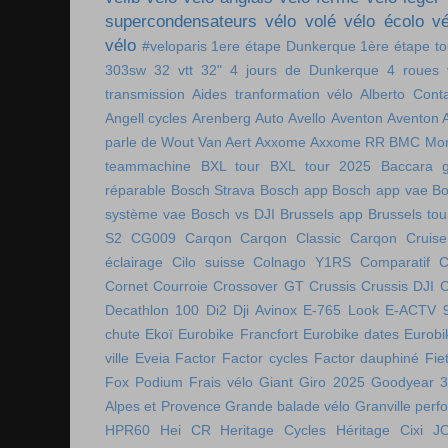
supercondensateurs
vélo volé
vélo écolo
vé
vélo
#veloparis
1ere étape Dunkerque
1ère étape t
303sw
32 vtt
32"
4 jours de Dunkerque
4 roues 
transmission
Aides tranformation vélo
Alberto Cont
Angell cycles
Arenberg
Auto
Avello
Aventon
Aventon 
parle de Wout Van Aert
Axxome
Axxome RR
BMC Mon
teammachine
BXL tour
BXL tour 2025
Baccara g
réparable
Bosch Strava
Bosch app
Bosch app vae
Bo
système vae
Bosch vs DJI
Brussels app
Brussels tou
S2
CG009
Carqon
Carqon Classic
Carqon Cruise
éclairage
Cilo suisse
Colnago Y1RS
Comparatif
C
Cornet
Courroie
Crossover GT
Crussis
Crussis DJI
C
Decathlon 100
Di2
Dji Avinox
E-765 Look
E-ACTV 
chute
Ekoï
Eurobike Francfort
Eurobike dates
Eurobi
ville
Eveia
Factor
Factor cycles
Factor dauphiné
Fie
Fox Podium
Frais vélo
Giant
Giro 2025
Goodyear 
Alpes et Provence
Grande balade vélo
Granville perf
HPR60
Hei CR
Heritage Cycles
Héritage Cixi
J