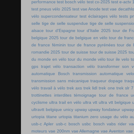
performance
test bosch vélo
test cx-2025
test e-actv 
test pneus vélo 2025
test vae Anode
test vae decathl
vélo supercondensateur
test éclairages vélo
tests p
selle
tige de selle suspendue
tige de selle suspensi
alsace
tour d'Espagne
tour d'Italie 2025
tour de Fr
belgique 2025
tour de belgique en vélo
tour de france
de france féminin
tour de france pyrénées
tour de l
romandie 2025
tour de suisse
tour de suisse 2025
to
du monde en vélo
tour du monde vélo
tour ile velo
t
gps
trajet vélo
transaction vélo
transformer son v
automatique Bosch
transmission automatique vel
transmission sans mécanique
traqueur dopage
traq
vélo
travail à vélo
trek axs
trek lidl
trek one
trek slr 7
trottinettes interdites
témoignage tour de france
u
cyclisme
ultra trail en vélo
ultra vtt
ultra vtt belgique
ultravtt belgique
unicy
upway
upway fondateur
upway
urtopia titane
urtopia titanium zero
usage du vélo a
usb-c Apler
usb-c bosch
usbc bosch
vabs rider
va
moteurs
vae 200nm
vae Allemagne
vae Aventon
vae