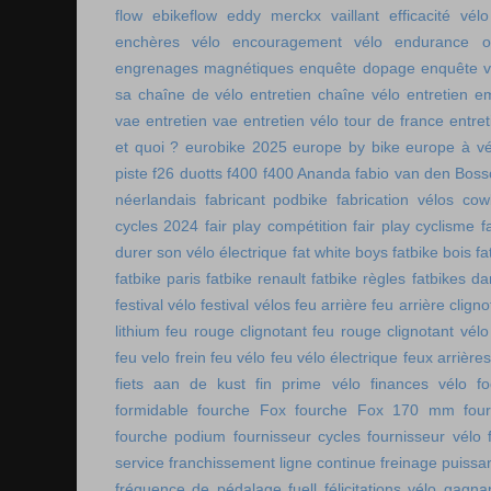
flow
ebikeflow
eddy merckx vaillant
efficacité vélo
enchères vélo
encouragement vélo
endurance on
engrenages magnétiques
enquête dopage
enquête v
sa chaîne de vélo
entretien chaîne vélo
entretien e
vae
entretien vae
entretien vélo tour de france
entret
et quoi ?
eurobike 2025
europe by bike
europe à vé
piste
f26 duotts
f400
f400 Ananda
fabio van den Bos
néerlandais
fabricant podbike
fabrication vélos co
cycles 2024
fair play compétition
fair play cyclisme
f
durer son vélo électrique
fat white boys
fatbike bois
fa
fatbike paris
fatbike renault
fatbike règles
fatbikes d
festival vélo
festival vélos
feu arrière
feu arrière cligno
lithium
feu rouge clignotant
feu rouge clignotant vélo
feu velo frein
feu vélo
feu vélo électrique
feux arrières
fiets aan de kust
fin prime vélo
finances vélo
fo
formidable
fourche Fox
fourche Fox 170 mm
fou
fourche podium
fournisseur cycles
fournisseur vélo
service
franchissement ligne continue
freinage puissa
fréquence de pédalage
fuell
félicitations vélo
gagnan