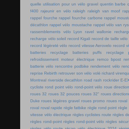
quelle utilisation pour un vélo gravel
quentin barbe
f400
rajeunir en vélo
raleigh
raleigh van moof
rap
rappel fourche
rappel fourche carbone
rappel moust
décathlon
rappel vélo moustache
rappel vélo van rys
rassemblements vélo Lyon
ravel wallonie
rechar
recharge vélo soleil
record Kigali
record de taille vélo
record légèreté vélo
record vitesse Aerovelo
record v
batteries
recyclage batteries puffs
recyclage p
refroidissement moteur électrique
remco bpost
re
batterie vélo
rencontre podbike
rendement vélo
ren
reprise Rebirth
retrouver son vélo volé
richard virenq
Montreal
riverside decathlon
road rash
rockrider E-E
cycliste
rond point vélo
rond-point vélo
roue directio
roues 32
roues 32 pouces
roues 32"
roues direction
Duke
roues légères gravel
roues promo
roues roval
roval
roval rapide
règle fatbike
règle rond point
règle
vitesse vélo électrique
règles cyclistes route
règles de
règles rond-point
règles rond-point vélo
règles sécuri
règles vélo route
récap vélo électrique 2024
régi