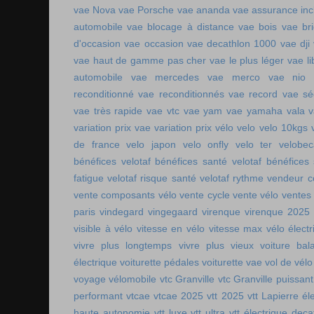
vae Nova
vae Porsche
vae ananda
vae assurance inc
automobile
vae blocage à distance
vae bois
vae br
d'occasion vae occasion
vae decathlon 1000
vae dji
vae haut de gamme pas cher
vae le plus léger
vae li
automobile
vae mercedes
vae merco
vae nio
reconditionné
vae reconditionnés
vae record
vae sé
vae très rapide
vae vtc
vae yam
vae yamaha
vala
variation prix vae
variation prix vélo
velo
velo 10kgs
de france
velo japon
velo onfly
velo ter
velobe
bénéfices
velotaf bénéfices santé
velotaf bénéfices
fatigue
velotaf risque santé
velotaf rythme
vendeur c
vente composants vélo
vente cycle
vente vélo
ventes
paris
vindegard
vingegaard
virenque
virenque 2025
visible à vélo
vitesse en vélo
vitesse max vélo électr
vivre plus longtemps
vivre plus vieux
voiture bala
électrique
voiturette pédales
voiturette vae
vol de vélo
voyage vélomobile
vtc Granville
vtc Granville puissant
performant
vtcae
vtcae 2025
vtt 2025
vtt Lapierre él
haute autonomie
vtt luxe
vtt ultra
vtt électrique deca