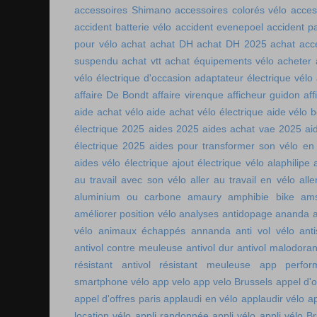
accessoires Shimano
accessoires colorés vélo
acces
accident batterie vélo
accident evenepoel
accident pa
pour vélo
achat
achat DH
achat DH 2025
achat acc
suspendu
achat vtt
achat équipements vélo
acheter
vélo électrique d'occasion
adaptateur électrique vélo
affaire De Bondt
affaire virenque
afficheur guidon
aff
aide achat vélo
aide achat vélo électrique
aide vélo b
électrique 2025
aides 2025
aides achat vae 2025
ai
électrique 2025
aides pour transformer son vélo en 
aides vélo électrique
ajout électrique vélo
alaphilipe
au travail avec son vélo
aller au travail en vélo
alle
aluminium ou carbone
amaury
amphibie bike
ams
améliorer position vélo
analyses antidopage
ananda
vélo
animaux échappés
annanda
anti vol vélo
ant
antivol contre meuleuse
antivol dur
antivol malodoran
résistant
antivol résistant meuleuse
app perfor
smartphone vélo
app velo
app velo Brussels
appel d'o
appel d'offres paris
applaudi en vélo
applaudir vélo
ap
location vélo
appli randonnée
appli vélo
appli vélo Br