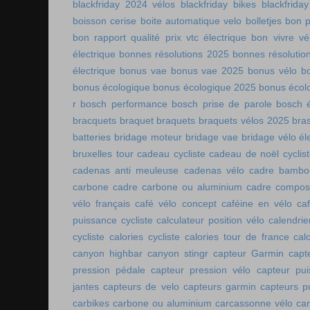
blackfriday 2024 vélos
blackfriday bikes
blackfriday
boisson cerise
boite automatique velo
bolletjes
bon p
bon rapport qualité prix vtc électrique
bon vivre vé
électrique
bonnes résolutions 2025
bonnes résolutio
électrique
bonus vae
bonus vae 2025
bonus vélo
b
bonus écologique
bonus écologique 2025
bonus écol
r
bosch performance
bosch prise de parole
bosch é
bracquets
braquet
braquets
braquets vélos 2025
bra
batteries
bridage moteur
bridage vae
bridage vélo él
bruxelles tour
cadeau cycliste
cadeau de noël cyclis
cadenas anti meuleuse
cadenas vélo
cadre bambo
carbone
cadre carbone ou aluminium
cadre compos
vélo français
café vélo concept
caféine en vélo
ca
puissance cycliste
calculateur position vélo
calendri
cycliste
calories cycliste
calories tour de france
cal
canyon highbar
canyon stingr
capteur Garmin
capt
pression pédale
capteur pression vélo
capteur pu
jantes
capteurs de velo
capteurs garmin
capteurs p
carbikes
carbone ou aluminium
carcassonne vélo
car