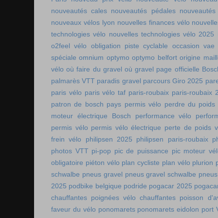
nouveautés cales
nouveautés pédales
nouveautés
nouveaux vélos lyon
nouvelles finances vélo
nouvelle
technologies vélo
nouvelles technologies vélo 2025
o2feel vélo
obligation piste cyclable
occasion vae
spéciale
omnium
optymo
optymo belfort
origine mail
vélo
où faire du gravel
où gravel
page officielle Bos
palmarès VTT
paradis gravel
parcours Giro 2025
pare
paris vélo
paris vélo taf
paris-roubaix
paris-roubaix 
patron de bosch
pays permis vélo
perdre du poids
moteur électrique Bosch
performance vélo
perfor
permis vélo
permis vélo électrique
perte de poids v
frein vélo
philipsen 2025
philipsen paris-roubaix
p
photos VTT
pi-pop
pic de puissance
pic moteur vé
obligatoire
piéton vélo
plan cycliste
plan vélo
plurion
schwalbe
pneus gravel
pneus gravel schwalbe
pneus
2025
podbike belgique
podride
pogacar 2025
pogaca
chauffantes
poignées vélo chauffantes
poisson d'av
faveur du vélo
ponomarets
ponomarets eidolon
port