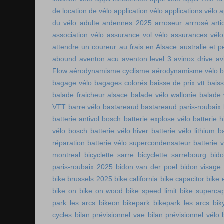
de location de vélo
application vélo
applications vélo
a
du vélo adulte
ardennes 2025
arroseur arrrosé
art
association vélo
assurance vol vélo
assurances vélo
attendre un coureur
au frais en Alsace
australie et p
abound
aventon acu
aventon level 3
avinox drive
av
Flow
aérodynamisme cyclisme
aérodynamisme vélo
bagage vélo
bagages colorés
baisse de prix vtt
baiss
balade fraicheur alsace
balade vélo wallonie
balade 
VTT
barre vélo
bastareaud
bastareaud paris-roubaix
batterie antivol bosch
batterie explose vélo
batterie h
vélo bosch
batterie vélo hiver
batterie vélo lithium
b
réparation
batterie vélo supercondensateur
batterie 
montreal
bicyclette sarre
bicyclette sarrebourg
bid
paris-roubaix 2025
bidon van der poel
bidon visage
bike brussels 2025
bike california
bike capacitor
bike 
bike on
bike on wood
bike speed limit
bike supercap
park les arcs
bikeon
bikepark
bikepark les arcs
bik
cycles
bilan prévisionnel vae
bilan prévisionnel vélo