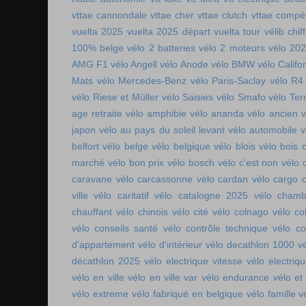
vttae cannondale
vttae cher
vttae clutch
vttae compét
vuelta 2025
vuelta 2025 départ
vuelta tour
vélib chif
100% belge
vélo 2 batteries
vélo 2 moteurs
vélo 20
AMG F1
vélo Angell
vélo Anode
vélo BMW
vélo Califo
Mats
vélo Mercedes-Benz
vélo Paris-Saclay
vélo R4
vélo Riese et Müller
vélo Saisies
vélo Smafo
vélo Ter
age retraite
vélo amphibie
vélo ananda
vélo ancien
v
japon
vélo au pays du soleil levant
vélo automobile
v
belfort
vélo belge
vélo belgique
vélo blois
vélo bois 
marché
vélo bon prix
vélo bosch
vélo c'est non
vélo 
caravane
vélo carcassonne
vélo cardan
vélo cargo 
ville
vélo caritatif
vélo catalogne 2025
vélo chamb
chauffant
vélo chinois
vélo cité
vélo colnago
vélo co
vélo conseils santé
vélo contrôle technique
vélo co
d'appartement
vélo d'intérieur
vélo decathlon 1000
v
décathlon 2025
vélo electrique vitesse
vélo electri
vélo en ville
vélo en ville var
vélo endurance
vélo et
vélo extreme
vélo fabriqué en belgique
vélo famille
v