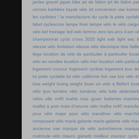
jantes gravel
japan bike
jet de bidon
jet de bidon pa
cerises
karbikes
kayak vélo
kit conversion vae
komoo
les cyclistes !
la manufacture du cycle
la piste cycla
label cyclescore
lampe frein
lampe vélo
le vélo cargo
vélo
led freinage
led velo
lemmo zero
les arcs
li-ion v
championnat cyclo cross 2025
light eab
light eac
l
vitesse vélo
limitation vitesse vélo électrique
liste faill
liège
location de vélo de particulier à particulier
locat
vélo en vendée
location vélo mer
location vélo particul
logement coureur
logement cycliste
logement tour de
loi piste cyclable
loi vélo californie
lois vae
lois vélo é
lose weight
losing weight
louer un vélo à Belfort
lou
vélo lyon
lumière vélo
lumières vélo
lutte sédentari
vélos ville
m40 mahle
mac gyver batteries
machin
maillot à pois
main d'oeuvre vélo
malhe m40
manufac
pour vélo
maps pour vélo
marathon vélo
marché
composant vélo
marie galante
marie-galante vélo
mar
ancienne vae
marque de vélo autrichienne
marque
matricule vélo
mauro gianetti
meilleur coureur cycl