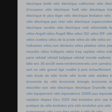
électrique bridé
vélo électrique californien
vélo élec
d'occasion
vélo électrique fuell
vélo électrique fut
électrique le plus léger
vélo électrique limitation
vélo 
vélo électrique pas cher
vélo électrique superconde
électrique vendée
vélo électrique volé
vélomobile Ac
vélos Angell
vélos Angell Bike
vélos Di2
vélos IDF
vél
vélos cowboy
vélos de la poste
vélos de ville
vélos en
halloween
vélos non déclarés
vélos pliables
vélos pli
recyclés
vélos trafiqués
vélos trop rapides
vélos vol
paris
vélotaf
vélotaf belgique
vélotaf monde
wallonie
bike
wrx 36
wrx36
www.vendrevotrevelo.com
yamaha 
sert un vélo gravel
âge maillot à pois
échauffement
vélo
école de vélo
école vélo
école vélo adultes
é
économie du vélo
économie énergie
économie én
électrifier son vélo
électrique
électrique Granville
ép
vélo
équipement vélo
équivalence 10000 pas
équival
natation
étapes Giro 2025
état
évolution prix vae
é
pratique du vélo
évolution prix vélo
évolution prix vélo
évènements vélo Lyon
être visible à vélo
île vélo