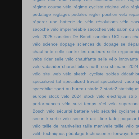
régime course vélo
régime cycliste
régime vélo
régl
pédalage
réglages pédales
régler position vélo
répa
réparer une batterie de vélo
résolutions vélo
sac
sacoche vélo imperméable
sacoches vélo
salon du v
vélo 2025
sanction De Bondt
sanction UCI
sans ch
vélo
science dopage
sciences du dopage
se dépa
chauffante
selle contre les douleurs
selle ergonomi
vabs rider
selle vélo chauffante
selle vélo innovante
vélo vabsrider
shared bikes north sea
shimano 2024
vélo
site web vélo
sketch cycliste
soldes décathlo
specialized taf
specialized travail
specialized vado
s
speedbike
sport au bureau
stade 2
stade2
statistiqu
europe
stock vélo 2024
stock vélo électrique
strip
performances vélo
suivi temps réel vélo
supercon
Bosch vélo
sécurité batterie vélo
sécurité cyclisme
sécurité sortie vélo
sécurité uci
t-line
tadej pogacar
vélo
taille de manivelles
taille manivelle
taille vélo
t
vélib
techniques pédalage
technocentre
tenways
ten