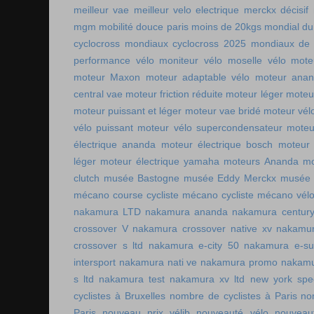
meilleur vae
meilleur velo electrique
merckx décisif
mgm
mobilité douce paris
moins de 20kgs
mondial du
cyclocross
mondiaux cyclocross 2025
mondiaux de 
performance vélo
moniteur vélo
moselle vélo
mote
moteur Maxon
moteur adaptable vélo
moteur ana
central vae
moteur friction réduite
moteur léger
moteu
moteur puissant et léger
moteur vae bridé
moteur vél
vélo puissant
moteur vélo supercondensateur
moteu
électrique ananda
moteur électrique bosch
moteur 
léger
moteur électrique yamaha
moteurs Ananda
mo
clutch
musée Bastogne
musée Eddy Merckx
musée 
mécano course cycliste
mécano cycliste
mécano vél
nakamura LTD
nakamura ananda
nakamura centur
crossover V
nakamura crossover native xv
nakamur
crossover s ltd
nakamura e-city 50
nakamura e-s
intersport
nakamura nati ve
nakamura promo
nakamu
s ltd
nakamura test
nakamura xv ltd
new york spee
cyclistes à Bruxelles
nombre de cyclistes à Paris
no
Paris
nouveau prix vélib
nouveauté vélo
nouveau