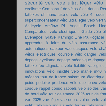
sécurité vélo
vae ultra léger
vélo 
cyclisme
Comparatif de vélos électriques
Re
fatbikes
shimano
usb-c vélo
vélo 4 roues
supercondensateur
vélo ultra léger
vélo vert
Acticycle
Amflow PL
Angell
Bosch Lin
Comparateur vélo électrique - Guide vélo él
Evenepoel
Gravel
Kamingo
Line PX
Pogacar
apprendre à faire du vélo
assurance vé
automatiques
capteur vae
casques vélo
cha
vélos électriques
courroie vélo
danger vélo
dopage cyclisme
dopage mécanique
dopage
fatbike
feu clignotant vélo
fiabilité vae
gilet
innovations vélo
insolite vélo
mahle m40
m
mécano tour de france
nakamura électrique
poids
podbike
prudence vélo
quel pneu vél
casque
rappel conso
rappels vélo
soldes va
de bord vélo
tour de france 2025
tour de fr
vae 2025
vae léger
vae usb-c
vol de vélo
vol
vélib
vélo
vélo anglais
vélo fermé
vélo léger