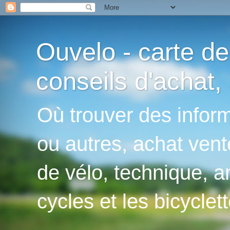
Ouvelo - carte de
conseils d'achat, 
Où trouver des inform
ou autres, achat vent
de vélo, technique, an
cycles et les bicyclett