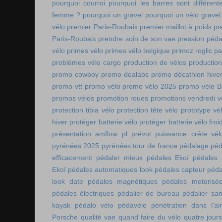
pourquoi courroi
pourquoi les barres sont différe
femme ?
pourquoi un gravel
pourquoi un vélo gravel
vélo
premier Paris-Roubaix
premier maillot à poids
pr
Paris-Roubaix
prendre soin de son vae
pression péda
vélo
primes vélo
primes vélo belgique
primoz roglic p
problèmes vélo cargo
production de vélos
production
promo cowboy
promo dealabs
promo décathlon hive
promo vtt
promo vélo
promo vélo 2025
promo vélo B
promos vélos
promotion roues
promotions vendredi v
protection tibia vélo
protection tête vélo
prototype vé
hiver
protéger batterie vélo
protéger batterie vélo froi
présentation amflow pl
prévot
puissance crête vél
pyrénées 2025
pyrénées tour de france
pédalage
péd
efficacement
pédaler mieux
pédales Ekoï
pédales 
Ekoï
pédales automatiques look
pédales capteur
péda
look date
pédales magnétiques
pédales motorisé
pédales électriques
pédalier de bureau
pédalier sa
kayak
pédalo vélo
pédavélo
pénétration dans l'air
Porsche
qualité vae
quand faire du vélo
quatre jour