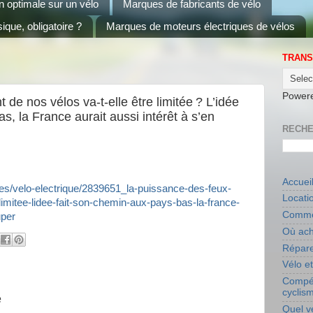
on optimale sur un vélo
Marques de fabricants de vélo
ique, obligatoire ?
Marques de moteurs électriques de vélos
TRANS
Power
de nos vélos va-t-elle être limitée ? L’idée
s, la France aurait aussi intérêt à s’en
RECHE
Accuei
tes/velo-electrique/2839651_la-puissance-des-feux-
Locati
-limitee-lidee-fait-son-chemin-aux-pays-bas-la-france-
Commen
uper
Où ach
Répare
Vélo e
Compét
cyclis
e
Quel v