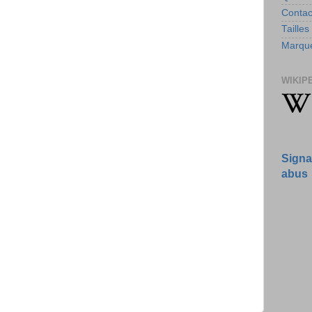
Contac
Tailles
Marque
WIKIP
Signa
abus