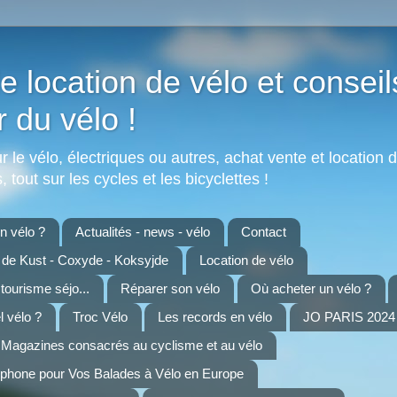
e location de vélo et conseil
r du vélo !
 le vélo, électriques ou autres, achat vente et location d
 tout sur les cycles et les bicyclettes !
 vélo ?
Actualités - news - vélo
Contact
n de Kust - Coxyde - Koksyjde
Location de vélo
 tourisme séjo...
Réparer son vélo
Où acheter un vélo ?
 vélo ?
Troc Vélo
Les records en vélo
JO PARIS 2024 
Magazines consacrés au cyclisme et au vélo
tphone pour Vos Balades à Vélo en Europe