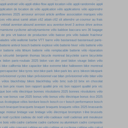
appli android vélo
appli ebike-flow
appli location vélo
appli randonnée
appli
pplication de location de vélo
application vélo
applications vélo
apprendre
ardennes 2025
arroseur arrrosé
article amflow
association marques vélo
ces vélo
atout santé
attain c62
attain c62 slt
attendre un coureur
au frais
velotaf
aventon abound
aventon acu
aventon level 3
avinox drive
avinox
ynamisme cyclisme
aérodynamisme vélo
babboe
baccara wrx 36
bagage
 de prix vtt
baisse de production vélo
baisse prix vélo
balade fraicheur
alades vélo wallonie
barbe VTT
barre vélo
bastareaud
bastareaud paris-
batterie antivol bosch
batterie explose vélo
batterie hiver vélo
batterie vélo
er
batterie vélo lithium
batterie vélo remplacable
batterie vélo réparation
lo sécurité
benjamin thomas
bicycle montreal
bicyclette sarre
bicyclette
x
bidon paris-roubaix 2025
bidon van der poel
bidon visage
bidon vélo
5
bike california
bike capacitor
bike extreme
bike halloween
bike montreal
upercapacitor
bike tyres test
bike-park
bike-park les arcs
bikeon
bikepark
 prévisionnel cycles
bilan prévisionnel vae
bilan prévisionnel vélo
bilan vélo
4 vélos
blackfriday bikes
blackfriday vélo
bmc sub-10
bmx en chocolat
es
bon prix roues
bon rapport qualité prix vtc
bon rapport qualité prix vtc
ique
bon vélo électrique
bonnes résolutions 2025
bonnes résolutions vélo
us vae
bonus vae 2025
bonus vélo
bonus vélo électrique
bonus éco 2025
us écologique vélos
bordure
bosch
bosch cx-r
bosch performance
bosch
osch
bracquet
bracquets
braquet
braquets
braquets vélos 2025
brassards
dage moteur
bridage vae
bridage vélo électrique
brompton t-line
brussels
 noël cycliste
cadeau de noël vélo
cadeaux noël
cadenas anti meuleuse
e bois vélo
cadre carbone
cadre carbone ou aluminium
cadre composite
s
café vélo concept
caféine en vélo
caféine et cyclisme
caféine vélo
calcul