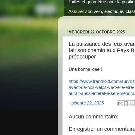
Tailles et géométrie pour la positi
Assurer son vélo, électrique, class
MERCREDI 22 OCTOBRE 2025
La puissance des feux avant 
fait son chemin aux Pays-Ba
préoccuper
Une bonne idée !
https://www.frandroid.com/survol
avant-de-nos-velos-va-t-elle-etre
aurait-aussi-interet-a-sen-preocc
-
octobre 22, 2025
Aucun commentaire:
Enregistrer un commentair