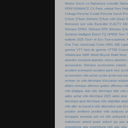
Moteur bosch cx
Nakamura crosslite
Namu
PERFORMANCE CX
Paris velotaf
Pers
Peti
Colnago
Porsche Croatie
Porsche bosch
Pro
Q'Auto
Q'Auto Shimano
Q'Auto vélo
Qauto D
Retrouver son vélo
Rockrider E-ACTV 100
Shimano EP801
Shimano EP9
Shimano Q'A
Systeme intelligent Bosch
TQ HPR60
Tern
T
wallonie 2025
Tour+ et Eco
Tout-suspendu 
One
Trek checkmate
Turbo
V5Rs
VAE Lapie
gamme
VTT haut de gamme
VTTAE Crussi
Vélobécane
WBR
World Bicycle Relief
Wout 
abandon evenpoel
abandon remco
abandon 
accessoires Shimano
accessoires colorés 
accident evenepoel
accident paris-nice
acci
accessoires vélo
achat cycles
achat tout su
acheter un vélo électrique d'occasion
adaptat
affaire virenque
afficheur guidon
afficheur vél
vélo belgique
aide vélo électrique
aide vélo 
aides achat vélo électrique 2025
aides pour
électrique
ajout électrique vélo
alaphilipe
alaph
vélo
aller au travail à vélo
alternative sub-10
position
améliorer position vélo
analyses a
échappés
annanda
anti vol vélo
antisportif
malodorant
antivol puant
antivol qui pue
a
smartphone
app smartphone vélo
app velo