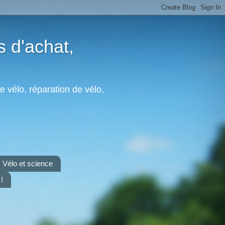
s d'achat,
e vélo, réparation de vélo,
Vélo et science
!