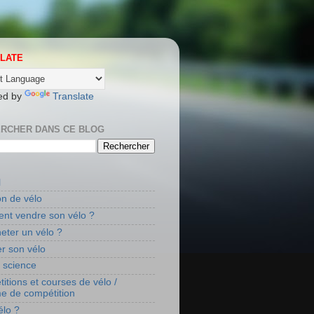
LATE
ed by
Translate
RCHER DANS CE BLOG
l
on de vélo
t vendre son vélo ?
eter un vélo ?
r son vélo
t science
itions et courses de vélo /
me de compétition
élo ?