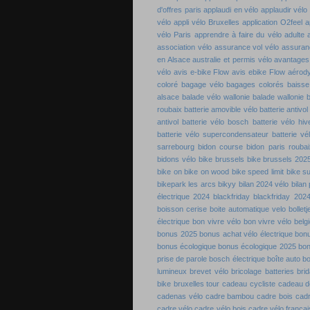
d'offres paris
applaudi en vélo
applaudir vélo
vélo
appli vélo Bruxelles
application O2feel
a
vélo Paris
apprendre à faire du vélo adulte
association vélo
assurance vol vélo
assuran
en Alsace
australie et permis vélo
avantages 
vélo
avis e-bike Flow
avis ebike Flow
aérod
coloré
bagage vélo
bagages colorés
baisse
alsace
balade vélo wallonie
balade wallonie
b
roubaix
batterie amovible vélo
batterie antivol
antivol
batterie vélo bosch
batterie vélo hiv
batterie vélo supercondensateur
batterie vé
sarrebourg
bidon course
bidon paris roubai
bidons vélo
bike brussels
bike brussels 202
bike on
bike on wood
bike speed limit
bike s
bikepark les arcs
bikyy
bilan 2024 vélo
bilan
électrique 2024
blackfriday
blackfriday 202
boisson cerise
boite automatique velo
bolletj
électrique
bon vivre vélo
bon vivre vélo belg
bonus 2025
bonus achat vélo électrique
bon
bonus écologique
bonus écologique 2025
bon
prise de parole
bosch électrique
boîte auto b
lumineux
brevet vélo
bricolage batteries
bri
bike
bruxelles tour
cadeau cycliste
cadeau de
cadenas vélo
cadre bambou
cadre bois
cadr
cadre vélo
cadre vélo bois
cadre vélo françai