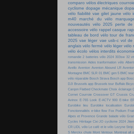
comparo vélos électriques
courroi
cyclisme
dopage mécanique
dopa
vélo
fiabilité vae
gilet jaune vélo
m40
marché du vélo
marquag
nouveautés vélo 2025
perte de
accessoire vélo
rappel casque
rap
tableau de bord vélo
tour de fra
2025
vae léger
vae usb-c
vol de
anglais
vélo fermé
vélo léger
vélo
vélo écolo
vélos interdits
économie
romandie
2 batteries vélo
2024
303sw
32 vt
transmission
Aides tranformation vélo
Alber
Avello
Aventon
Aventon Abound LR
Aventon
Montagne
BMC SLR 01
BMC gen 5
BMC tea
vélo réparable
Bosch Strava
Bosch app
Bosc
DJI
Brussels app
Brussels tour
Buffalo Bicyc
Carqon Flatbed
Checkmate
Choix éclairage
C
Cornet
Courroie
Crossover GT
Crussis
Cr
Avinox
E-765 Look
E-ACTV 900
E-bike
E
Eurobike lieu
Eurobike localisation
Eurobi
Fonctionnalités e-bike flow
Fox Podium
Frai
Alpes et Provence
Grande balade vélo
Gran
Cycles
Héritage Cixi
JO cyclisme 2024
Jite
CR
LIDL vélo
Le café et le vélo
Lezyne Strip
S
Merckx chute
Mont Ventoux
Montreal all 