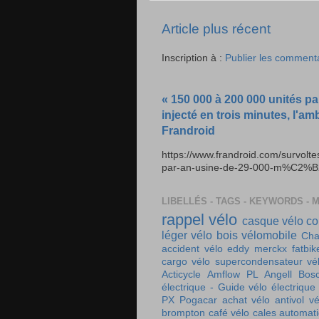
Article plus récent
Inscription à :
Publier les comment
« 150 000 à 200 000 unités pa
injecté en trois minutes, l'am
Frandroid
https://www.frandroid.com/survolt
par-an-usine-de-29-000-m%C2%B2-e
LIBELLÉS - TAGS - KEYWORDS - 
rappel vélo
casque vélo
co
léger
vélo bois
vélomobile
Cha
accident vélo
eddy merckx
fatbik
cargo
vélo supercondensateur
vé
Acticycle
Amflow PL
Angell
Bos
électrique - Guide vélo électrique
PX
Pogacar
achat vélo
antivol vé
brompton
café vélo
cales automat