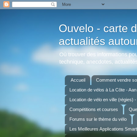
Ouvelo - carte d
actualités autou
Où trouver des informations pour
technique, anecdotes, actualités,
Accueil
Comment vendre son
Location de vélos à La Côte - Aa
Location de vélo en ville (régies) -
Compétitions et courses
Quel
Forums sur le thème du vélo
Les Meilleures Applications Smar