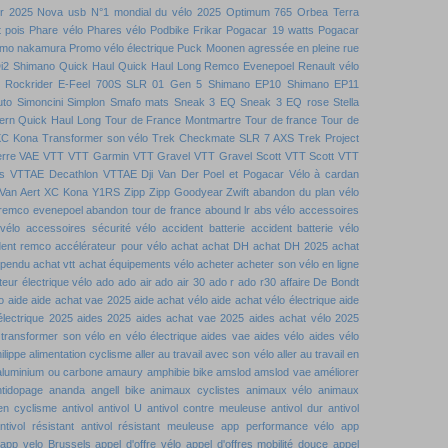
r 2025
Nova usb
N°1 mondial du vélo 2025
Optimum 765
Orbea Terra
t pois
Phare vélo
Phares vélo
Podbike Frikar
Pogacar 19 watts
Pogacar
mo nakamura
Promo vélo électrique
Puck Moonen agressée en pleine rue
i2 Shimano
Quick Haul
Quick Haul Long
Remco Evenepoel
Renault vélo
Rockrider E-Feel 700S
SLR 01 Gen 5
Shimano EP10
Shimano EP11
uto
Simoncini
Simplon
Smafo mats
Sneak 3 EQ
Sneak 3 EQ rose
Stella
ern Quick Haul Long
Tour de France Montmartre
Tour de france
Tour de
XC Kona
Transformer son vélo
Trek Checkmate SLR 7 AXS
Trek Project
rre
VAE VTT
VTT Garmin
VTT Gravel
VTT Gravel Scott
VTT Scott
VTT
s
VTTAE Decathlon
VTTAE Dji
Van Der Poel et Pogacar
Vélo à cardan
Van Aert
XC Kona
Y1RS
Zipp
Zipp Goodyear
Zwift
abandon du plan vélo
remco evenepoel
abandon tour de france
abound lr
abs vélo
accessoires
vélo
accessoires sécurité vélo
accident batterie
accident batterie vélo
dent remco
accélérateur pour vélo
achat
achat DH
achat DH 2025
achat
spendu
achat vtt
achat équipements vélo
acheter
acheter son vélo en ligne
eur électrique vélo
ado
ado air
ado air 30
ado r
ado r30
affaire De Bondt
o
aide
aide achat vae 2025
aide achat vélo
aide achat vélo électrique
aide
électrique 2025
aides 2025
aides achat vae 2025
aides achat vélo 2025
 transformer son vélo en vélo électrique
aides vae
aides vélo
aides vélo
ilippe
alimentation cyclisme
aller au travail avec son vélo
aller au travail en
aluminium ou carbone
amaury
amphibie bike
amslod
amslod vae
améliorer
ntidopage
ananda
angell bike
animaux cyclistes
animaux vélo
animaux
 en cyclisme
antivol
antivol U
antivol contre meuleuse
antivol dur
antivol
ntivol résistant
antivol résistant meuleuse
app performance vélo
app
app velo Brussels
appel d'offre vélo
appel d'offres mobilité douce
appel