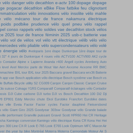
e vélo
danger vélo
decathlon e-actv 100
dopage
dopage
ge pogacar
décathlon
eBike Flow
fatbike
feu clignotant
immatriculation vélo
innovations vélo
insolite vélo
mahle
e vélo
mécano tour de france
nakamura électrique
 poids
podbike
prudence vélo
quel pneu vélo
rappel
pel conso
rappels vélo
soldes vae decathlon
stock vélos
nce 2025
tour de france féminin 2025
usb-c batterie
vae
 vélo
vol de vélos
vol vélo
vtt électrique
vélib
vélo
vélo
 mercedes
vélo pliable
vélo supercondensateurs
vélo volé
 énergie vélo
#veloparis
1ere étape Dunkerque
1ère étape tour de
t
32"
4 jours de Dunkerque
4 roues vélo
ACTV100
ACTV900
AK2 cycle
to Contador
Alpine x Lapierre
Ananda r400
Angell cycles
Arenberg
Auto
 level
Axel Merckx parle de Wout Van Aert
Axxome
Axxome RR
BMC
mmachine
BXL tour
BXL tour 2025
Baccara gravel
Baccara wrx36
Batterie
h app vae
Bosch application vélo électrique
Bosch système vae
Bosch vs
le
Buffalo Bicycle utility S2
CG009
Carqon
Carqon Classic
Carqon Cruise
ilo suisse
Colnago Y1RS
Comparatif
Comparatif éclairages vélo
Contador
ussis DJI
Cube carbone
DJI turbo
DJI vs Bosch
Decathlon 100
Di2
Dji
P8
EP801
Eddy Merckx chute
Ekoï
Eurobike Francfort
Eurobike dates
ke ville
Eveia
Factor
Factor cycles
Factor dauphiné
Fietsersbond
s vélo
Giant
Giro 2025
Goodyear 303sw
Goodyear vélo
Grande balade
ville performant
Granville puissant
Gravel Scott
HPR60
Hei CR
Heritage
nsha
Kamingo conversion
Kamingo vélo électrique
Kona CR
Kona Hei Hei
 pro 300
Line CX-R
Look E-765
Look E765
Look Optimum
MFC
Maxon Air
over the year by bike
Montréal
Moterra
Moterra Cannondale
Moteur Air S