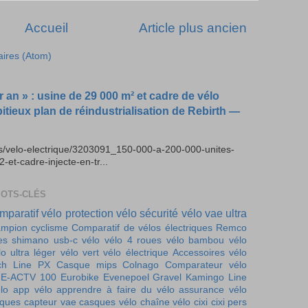
Accueil
Article plus ancien
aires (Atom)
r an » : usine de 29 000 m² et cadre de vélo
bitieux plan de réindustrialisation de Rebirth —
es/velo-electrique/3203091_150-000-a-200-000-unites-
t-cadre-injecte-en-tr...
MOTS-CLÉS
mparatif vélo
protection vélo
sécurité vélo
vae ultra
mpion cyclisme
Comparatif de vélos électriques
Remco
es
shimano
usb-c vélo
vélo 4 roues
vélo bambou
vélo
lo ultra léger
vélo vert
vélo électrique
Accessoires vélo
ch Line PX
Casque mips
Colnago
Comparateur vélo
E-ACTV 100
Eurobike
Evenepoel
Gravel
Kamingo
Line
lo
app vélo
apprendre à faire du vélo
assurance vélo
iques
capteur vae
casques vélo
chaîne vélo
cixi
cixi pers