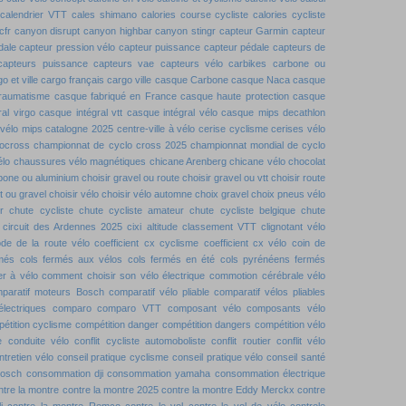
calendrier VTT
cales shimano
calories course cycliste
calories cycliste
cfr
canyon disrupt
canyon highbar
canyon stingr
capteur Garmin
capteur
dale
capteur pression vélo
capteur puissance
capteur pédale
capteurs de
capteurs puissance
capteurs vae
capteurs vélo
carbikes
carbone ou
o et ville
cargo français
cargo ville
casque Carbone
casque Naca
casque
traumatisme
casque fabriqué en France
casque haute protection
casque
al virgo
casque intégral vtt
casque intégral vélo
casque mips decathlon
vélo mips
catalogne 2025
centre-ville à vélo
cerise cyclisme
cerises vélo
locross
championnat de cyclo cross 2025
championnat mondial de cyclo
élo
chaussures vélo magnétiques
chicane Arenberg
chicane vélo
chocolat
rbone ou aluminium
choisir gravel ou route
choisir gravel ou vtt
choisir route
tt ou gravel
choisir vélo
choisir vélo automne
choix gravel
choix pneus vélo
r
chute cycliste
chute cycliste amateur
chute cycliste belgique
chute
circuit des Ardennes 2025
cixi altitude
classement VTT
clignotant vélo
de de la route vélo
coefficient cx cyclisme
coefficient cx vélo
coin de
rmés
cols fermés aux vélos
cols fermés en été
cols pyrénéens fermés
r à vélo
comment choisir son vélo électrique
commotion cérébrale vélo
paratif moteurs Bosch
comparatif vélo pliable
comparatif vélos pliables
lectriques
comparo
comparo VTT
composant vélo
composants vélo
étition cyclisme
compétition danger
compétition dangers
compétition vélo
e
conduite vélo
conflit cycliste automoboliste
conflit routier
conflit vélo
ntretien vélo
conseil pratique cyclisme
conseil pratique vélo
conseil santé
bosch
consommation dji
consommation yamaha
consommation électrique
ntre la montre
contre la montre 2025
contre la montre Eddy Merckx
contre