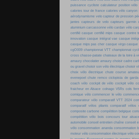
puissance cycliste
calculateur position vélo
calories tour de france
calories vélo
canyon 
aérodynamisme velo
capteur de pression pé
jantes
capteurs de velo
capteurs garmin
aluminium
carcassonne vélo
cardan vélo
carg
certifié
casque certifié mips
casque contre 
innovation
casque intégral vae
casque intégr
casque mips pas cher
casque virgo
casque 
cgO009
championnat VTT
championnat cyc
cross
chasse-patate
chateaux de la loire à v
amaury
chocolatier amaury
choisir cadre ca
ou gravel
choisir son vélo électrique
choisir v
choix vélo électrique
chute course amateu
evenepoel
chute remco
ciclopista de garda
coach vélo
cockpit de vélo
cockpit vélo
co
fraicheur en Alsace
colnago V5Rs
cols fe
comique vélo
commencer le vélo
commence
comparateur vélo
comparatif VTT 2024
com
comparatif vélos pliants
comparatif vélos é
composite carbone
compétition belgique
comp
compétition vélo bois
concours tour alsac
automobile
conseil entretien chaîne
conseil e
vélo
consommation ananda
consommation 
moteur vélo
consommation électrique vélo
co