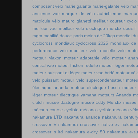
composant vélo
marie galante
marie-galante vélo
mar
ancienne vae
marque de vélo autrichienne
marque
matricule vélo
mauro gianetti
meilleur coureur cycl
meilleur vae
meilleur velo electrique
merckx décisif
mgm
mobilité douce paris
moins de 20kgs
mondial du
cyclocross
mondiaux cyclocross 2025
mondiaux de 
performance vélo
moniteur vélo
moselle vélo
mote
moteur Maxon
moteur adaptable vélo
moteur ana
central vae
moteur friction réduite
moteur léger
moteu
moteur puissant et léger
moteur vae bridé
moteur vél
vélo puissant
moteur vélo supercondensateur
moteu
électrique ananda
moteur électrique bosch
moteur 
léger
moteur électrique yamaha
moteurs Ananda
mo
clutch
musée Bastogne
musée Eddy Merckx
musée 
mécano course cycliste
mécano cycliste
mécano vél
nakamura LTD
nakamura ananda
nakamura centur
crossover V
nakamura crossover native xv
nakamur
crossover s ltd
nakamura e-city 50
nakamura e-s