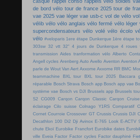
casque
rappel conso
rappels vélo
soldes va
de bord vélo
tour de france 2025
tour de fr
vae 2025
vae léger
vae usb-c
vol de vélo
vol
vélib
vélo
vélo anglais
vélo fermé
vélo léger
supercondensateurs
vélo volé
vélo écolo
vé
vélo
#veloparis
1ere étape Dunkerque
1ère étape t
303sw
32 vtt
32"
4 jours de Dunkerque
4 roues 
transmission
Aides tranformation vélo
Alberto Cont
Angell cycles
Arenberg
Auto
Avello
Aventon
Aventon 
parle de Wout Van Aert
Axxome
Axxome RR
BMC Mon
teammachine
BXL tour
BXL tour 2025
Baccara g
réparable
Bosch Strava
Bosch app
Bosch app vae
Bo
système vae
Bosch vs DJI
Brussels app
Brussels tou
S2
CG009
Carqon
Carqon Classic
Carqon Cruise
éclairage
Cilo suisse
Colnago Y1RS
Comparatif
C
Cornet
Courroie
Crossover GT
Crussis
Crussis DJI
C
Decathlon 100
Di2
Dji Avinox
E-765 Look
E-ACTV 
chute
Ekoï
Eurobike Francfort
Eurobike dates
Eurobi
ville
Eveia
Factor
Factor cycles
Factor dauphiné
Fie