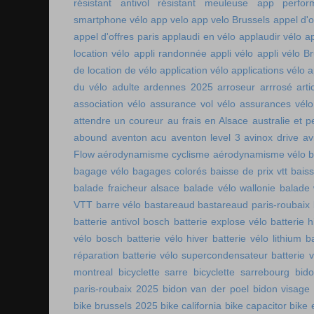
résistant
antivol résistant meuleuse
app perfor
smartphone vélo
app velo
app velo Brussels
appel d'o
appel d'offres paris
applaudi en vélo
applaudir vélo
ap
location vélo
appli randonnée
appli vélo
appli vélo Br
de location de vélo
application vélo
applications vélo
a
du vélo adulte
ardennes 2025
arroseur arrrosé
art
association vélo
assurance vol vélo
assurances vélo
attendre un coureur
au frais en Alsace
australie et p
abound
aventon acu
aventon level 3
avinox drive
av
Flow
aérodynamisme cyclisme
aérodynamisme vélo
bagage vélo
bagages colorés
baisse de prix vtt
baiss
balade fraicheur alsace
balade vélo wallonie
balade 
VTT
barre vélo
bastareaud
bastareaud paris-roubaix
batterie antivol bosch
batterie explose vélo
batterie h
vélo bosch
batterie vélo hiver
batterie vélo lithium
b
réparation
batterie vélo supercondensateur
batterie 
montreal
bicyclette sarre
bicyclette sarrebourg
bid
paris-roubaix 2025
bidon van der poel
bidon visage
bike brussels 2025
bike california
bike capacitor
bike 