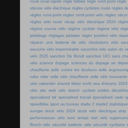
roval
roval rapide
règle fatbike
règle rond point
règle
vitesse vélo électrique
règles cyclistes route
règles de
règles rond-point
règles rond-point vélo
règles sécuri
règles vélo route
récap vélo électrique 2024
régi
régime course vélo
régime cycliste
régime vélo
régl
pédalage
réglages pédales
régler position vélo
répa
réparer une batterie de vélo
résolutions vélo
sac
sacoche vélo imperméable
sacoches vélo
salon du v
vélo 2025
sanction De Bondt
sanction UCI
sans ch
vélo
science dopage
sciences du dopage
se dépa
chauffante
selle contre les douleurs
selle ergonomi
vabs rider
selle vélo chauffante
selle vélo innovante
vélo vabsrider
shared bikes north sea
shimano 2024
vélo
site web vélo
sketch cycliste
soldes décathlo
specialized taf
specialized travail
specialized vado
s
speedbike
sport au bureau
stade 2
stade2
statistiqu
europe
stock vélo 2024
stock vélo électrique
strip
performances vélo
suivi temps réel vélo
supercon
Bosch vélo
sécurité batterie vélo
sécurité cyclisme