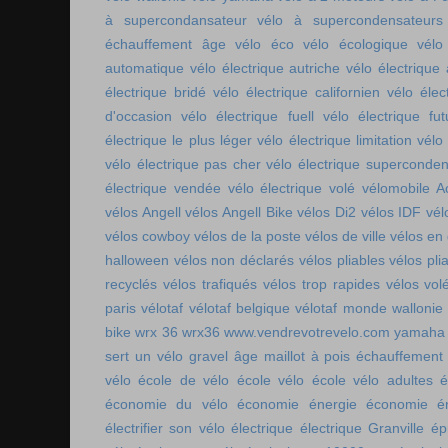
à supercondansateur
vélo à supercondensateurs
échauffement âge
vélo éco
vélo écologique
vélo
automatique
vélo électrique autriche
vélo électrique 
électrique bridé
vélo électrique californien
vélo élec
d'occasion
vélo électrique fuell
vélo électrique fut
électrique le plus léger
vélo électrique limitation
vélo 
vélo électrique pas cher
vélo électrique superconde
électrique vendée
vélo électrique volé
vélomobile Ac
vélos Angell
vélos Angell Bike
vélos Di2
vélos IDF
vél
vélos cowboy
vélos de la poste
vélos de ville
vélos en
halloween
vélos non déclarés
vélos pliables
vélos pli
recyclés
vélos trafiqués
vélos trop rapides
vélos vol
paris
vélotaf
vélotaf belgique
vélotaf monde
wallonie
bike
wrx 36
wrx36
www.vendrevotrevelo.com
yamaha 
sert un vélo gravel
âge maillot à pois
échauffement
vélo
école de vélo
école vélo
école vélo adultes
é
économie du vélo
économie énergie
économie én
électrifier son vélo
électrique
électrique Granville
ép