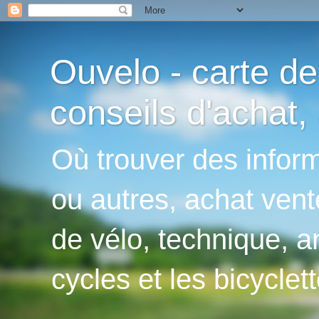
Ouvelo - carte de
conseils d'achat, 
Où trouver des inform
ou autres, achat vent
de vélo, technique, an
cycles et les bicyclett