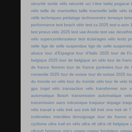
sécurité sortie vélo
sécurité uci
t-line
tadej pogacar
vélo
taille de manivelles
taille manivelle
taille vélo
t
vélib
techniques pédalage
technocentre
tenways
ten
performance
test bosch vélo
test cx-2025
test e-actv 
test pneus vélo 2025
test vae Anode
test vae decathl
vélo supercondensateur
test éclairages vélo
tests p
selle
tige de selle suspendue
tige de selle suspensi
alsace
tour d'Espagne
tour d'Italie 2025
tour de Fr
belgique 2025
tour de belgique en vélo
tour de france
de france féminin
tour de france pyrénées
tour de l
romandie 2025
tour de suisse
tour de suisse 2025
to
du monde en vélo
tour du monde vélo
tour ile velo
t
gps
trajet vélo
transaction vélo
transformer son v
automatique Bosch
transmission automatique vel
transmission sans mécanique
traqueur dopage
traq
vélo
travail à vélo
trek axs
trek lidl
trek one
trek slr 7
trottinettes interdites
témoignage tour de france
u
cyclisme
ultra trail en vélo
ultra vtt
ultra vtt belgique
ultravtt belgique
unicy
upway
upway fondateur
upway