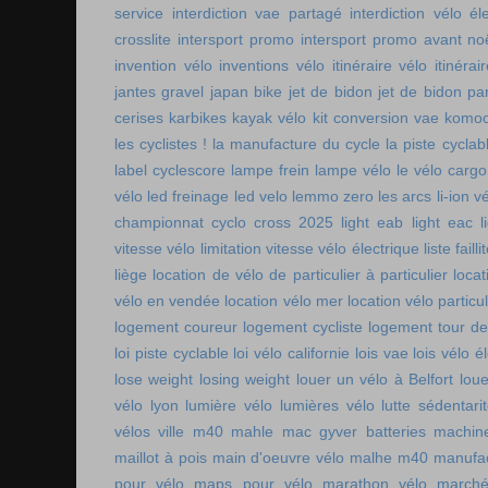
service
interdiction vae partagé
interdiction vélo é
crosslite
intersport promo
intersport promo avant no
invention vélo
inventions vélo
itinéraire vélo
itinérai
jantes gravel
japan bike
jet de bidon
jet de bidon pa
cerises
karbikes
kayak vélo
kit conversion vae
komoo
les cyclistes !
la manufacture du cycle
la piste cycla
label cyclescore
lampe frein
lampe vélo
le vélo cargo
vélo
led freinage
led velo
lemmo zero
les arcs
li-ion v
championnat cyclo cross 2025
light eab
light eac
l
vitesse vélo
limitation vitesse vélo électrique
liste faill
liège
location de vélo de particulier à particulier
locat
vélo en vendée
location vélo mer
location vélo particul
logement coureur
logement cycliste
logement tour de
loi piste cyclable
loi vélo californie
lois vae
lois vélo é
lose weight
losing weight
louer un vélo à Belfort
lou
vélo lyon
lumière vélo
lumières vélo
lutte sédentari
vélos ville
m40 mahle
mac gyver batteries
machin
maillot à pois
main d'oeuvre vélo
malhe m40
manufac
pour vélo
maps pour vélo
marathon vélo
marché