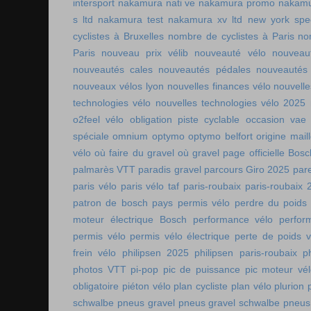
intersport
nakamura nati ve
nakamura promo
nakamu
s ltd
nakamura test
nakamura xv ltd
new york spee
cyclistes à Bruxelles
nombre de cyclistes à Paris
no
Paris
nouveau prix vélib
nouveauté vélo
nouveau
nouveautés cales
nouveautés pédales
nouveautés
nouveaux vélos lyon
nouvelles finances vélo
nouvelle
technologies vélo
nouvelles technologies vélo 2025
o2feel vélo
obligation piste cyclable
occasion vae
spéciale
omnium
optymo
optymo belfort
origine mail
vélo
où faire du gravel
où gravel
page officielle Bos
palmarès VTT
paradis gravel
parcours Giro 2025
pare
paris vélo
paris vélo taf
paris-roubaix
paris-roubaix 
patron de bosch
pays permis vélo
perdre du poids
moteur électrique Bosch
performance vélo
perfor
permis vélo
permis vélo électrique
perte de poids v
frein vélo
philipsen 2025
philipsen paris-roubaix
p
photos VTT
pi-pop
pic de puissance
pic moteur vé
obligatoire
piéton vélo
plan cycliste
plan vélo
plurion
schwalbe
pneus gravel
pneus gravel schwalbe
pneus