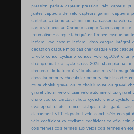
pression pédale
capteur pression vélo
capteur pu
jantes
capteurs de velo
capteurs garmin
capteurs p
carbikes
carbone ou aluminium
carcassonne vélo
car
cargo ville
casque Carbone
casque Naca
casque certi
traumatisme
casque fabriqué en France
casque haute
intégral vae
casque intégral virgo
casque intégral v
decathlon
casque mips pas cher
casque virgo
casque 
à vélo
cerise cyclisme
cerises vélo
cgO009
champ
championnat de cyclo cross 2025
championnat mo
chateaux de la loire à vélo
chaussures vélo magnét
chocolat amaury
chocolatier amaury
choisir cadre c
route
choisir gravel ou vtt
choisir route ou gravel
cho
gravel
choisir vélo
choisir vélo automne
choix gravel
chute course amateur
chute cycliste
chute cycliste 
evenepoel
chute remco
ciclopista de garda
circ
classement VTT
clignotant vélo
coach vélo
cockpit 
vélo
coefficient cx cyclisme
coefficient cx vélo
coin 
cols fermés
cols fermés aux vélos
cols fermés en été