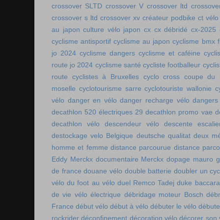
crossover SLTD
crossover V
crossover ltd
crossove
crossover s ltd
crossover xv
créateur podbike
ct vélo
au japon
culture vélo japon
cx
cx débridé
cx-2025
cyclisme antisportif
cyclisme au japon
cyclisme bmx f
jo 2024
cyclisme dangers
cyclisme et caféine
cycl
route jo 2024
cyclisme santé
cycliste footballeur
cyclis
route
cyclistes à Bruxelles
cyclo cross coupe du
moselle
cyclotourisme sarre
cyclotouriste wallonie
c
vélo
danger en vélo
danger recharge vélo
dangers
decathlon 520 électriques 29
decathlon promo vae
d
decathlon vélo
descendeur vélo
descente escalie
destockage velo Belgique
deutsche qualitat
deux mé
homme et femme
distance parcourue
distance parco
Eddy Merckx
documentaire Merckx
dopage mauro gi
de france
douane vélo
double batterie
doubler un cyc
vélo
du foot au vélo
duel Remco Tadej
duke baccara
de vie vélo électrique
débridage moteur Bosch
débr
France
début vélo
début à vélo
débuter le vélo
débute
rockrider
déconfinement
décoration vélo
décorer son 