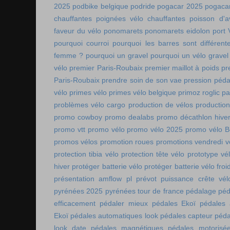
2025
podbike belgique
podride
pogacar 2025
pogaca
chauffantes
poignées vélo chauffantes
poisson d'av
faveur du vélo
ponomarets
ponomarets eidolon
port
pourquoi courroi
pourquoi les barres sont différe
femme ?
pourquoi un gravel
pourquoi un vélo gravel
vélo
premier Paris-Roubaix
premier maillot à poids
pr
Paris-Roubaix
prendre soin de son vae
pression péda
vélo
primes vélo
primes vélo belgique
primoz roglic p
problèmes vélo cargo
production de vélos
production
promo cowboy
promo dealabs
promo décathlon hive
promo vtt
promo vélo
promo vélo 2025
promo vélo B
promos vélos
promotion roues
promotions vendredi v
protection tibia vélo
protection tête vélo
prototype vé
hiver
protéger batterie vélo
protéger batterie vélo froi
présentation amflow pl
prévot
puissance crête vél
pyrénées 2025
pyrénées tour de france
pédalage
péd
efficacement
pédaler mieux
pédales Ekoï
pédales 
Ekoï
pédales automatiques look
pédales capteur
péda
look date
pédales magnétiques
pédales motorisé