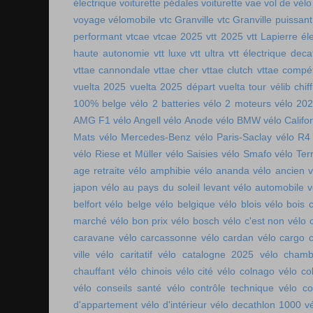
électrique
voiturette pédales
voiturette vae
vol de vélo
voyage vélomobile
vtc Granville
vtc Granville puissant
performant
vtcae
vtcae 2025
vtt 2025
vtt Lapierre él
haute autonomie
vtt luxe
vtt ultra
vtt électrique deca
vttae cannondale
vttae cher
vttae clutch
vttae compét
vuelta 2025
vuelta 2025 départ
vuelta tour
vélib chif
100% belge
vélo 2 batteries
vélo 2 moteurs
vélo 20
AMG F1
vélo Angell
vélo Anode
vélo BMW
vélo Califo
Mats
vélo Mercedes-Benz
vélo Paris-Saclay
vélo R4
vélo Riese et Müller
vélo Saisies
vélo Smafo
vélo Ter
age retraite
vélo amphibie
vélo ananda
vélo ancien
v
japon
vélo au pays du soleil levant
vélo automobile
v
belfort
vélo belge
vélo belgique
vélo blois
vélo bois 
marché
vélo bon prix
vélo bosch
vélo c'est non
vélo 
caravane
vélo carcassonne
vélo cardan
vélo cargo 
ville
vélo caritatif
vélo catalogne 2025
vélo chamb
chauffant
vélo chinois
vélo cité
vélo colnago
vélo co
vélo conseils santé
vélo contrôle technique
vélo co
d'appartement
vélo d'intérieur
vélo decathlon 1000
v