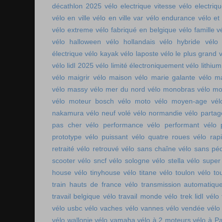
décathlon 2025
vélo electrique vitesse
vélo electri
vélo en ville
vélo en ville var
vélo endurance
vélo et
vélo extreme
vélo fabriqué en belgique
vélo famille
v
vélo halloween
vélo hollandais
vélo hybride
vélo 
électrique
vélo kayak
vélo laposte
vélo le plus grand
v
vélo lidl 2025
vélo limité électroniquement
vélo lithium
vélo maigrir
vélo maison
vélo marie galante
vélo ma
vélo massy
vélo mer du nord
vélo monobras
vélo m
vélo moteur bosch
vélo moto
vélo moyen-age
vél
nakamura
vélo neuf volé
vélo normandie
vélo parta
pas cher
vélo performance
vélo performant
vélo 
prototype
vélo puissant
vélo quatre roues
vélo rap
retraité
vélo retrouvé
vélo sans chaîne
vélo sans pé
scooter
vélo sncf
vélo sologne
vélo stella
vélo super
house
vélo tinyhouse
vélo titane
vélo toulon
vélo to
train hauts de france
vélo transmission automatiqu
travail belgique
vélo travail monde
vélo trek lidl
vélo 
vélo usbc
vélo vaches
vélo vannes
vélo vendée
vélo
vélo wallonie
vélo yamaha
vélo à 2 moteurs
vélo à Pa