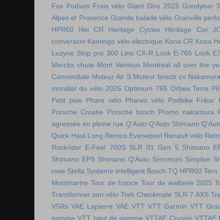
Fox Podium
Frais vélo
Giant
Giro 2025
Goodyear 
Alpes et Provence
Grande balade vélo
Granville perf
HPR60
Hei CR
Heritage Cycles
Héritage Cixi
J
conversion
Kamingo vélo électrique
Kona CR
Kona H
Lezyne Strip pro 300
Line CX-R
Look E-765
Look E
Merckx chute
Mont Ventoux
Montreal all over the ye
Cannondale
Moteur Air S
Moteur bosch cx
Nakamura 
mondial du vélo 2025
Optimum 765
Orbea Terra
P
Petit pois
Phare vélo
Phares vélo
Podbike Frikar
Porsche Croatie
Porsche bosch
Promo nakamura
agressée en pleine rue
Q'Auto
Q'Auto Shimano
Q'Aut
Quick Haul Long
Remco Evenepoel
Renault vélo
Retr
Rockrider E-Feel 700S
SLR 01 Gen 5
Shimano E
Shimano EP9
Shimano Q'Auto
Simoncini
Simplon
S
rose
Stella
Systeme intelligent Bosch
TQ HPR60
Tern
Montmartre
Tour de france
Tour de wallonie 2025
T
Transformer son vélo
Trek Checkmate SLR 7 AXS
Tr
V5Rs
VAE Lapierre
VAE VTT
VTT Garmin
VTT Grav
gamme
VTT haut de gamme
VTTAE Crussis
VTTAE 