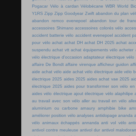
Pogacar
Vélo à cardan
Vélobécane
WBR
World Bic
Y1RS
Zipp
Zipp Goodyear
Zwift
abandon du plan vél
abandon remco evenepoel
abandon tour de fran
accessoires Shimano
accessoires colorés vélo
acces
accident batterie vélo
accident evenepoel
accident pa
pour vélo
achat
achat DH
achat DH 2025
achat acc
suspendu
achat vtt
achat équipements vélo
acheter
vélo électrique d'occasion
adaptateur électrique vélo
affaire De Bondt
affaire virenque
afficheur guidon
aff
aide achat vélo
aide achat vélo électrique
aide vélo b
électrique 2025
aides 2025
aides achat vae 2025
ai
électrique 2025
aides pour transformer son vélo en 
aides vélo électrique
ajout électrique vélo
alaphilipe
au travail avec son vélo
aller au travail en vélo
alle
aluminium ou carbone
amaury
amphibie bike
ams
améliorer position vélo
analyses antidopage
ananda
vélo
animaux échappés
annanda
anti vol vélo
ant
antivol contre meuleuse
antivol dur
antivol malodoran