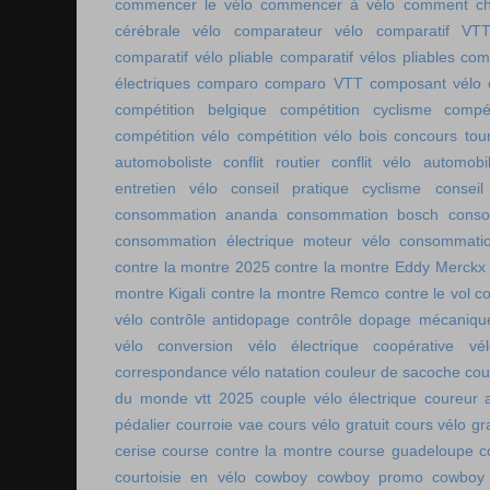
commencer le vélo
commencer à vélo
comment cho
cérébrale vélo
comparateur vélo
comparatif VT
comparatif vélo pliable
comparatif vélos pliables
comp
électriques
comparo
comparo VTT
composant vélo
compétition belgique
compétition cyclisme
compé
compétition vélo
compétition vélo bois
concours tou
automoboliste
conflit routier
conflit vélo automobi
entretien vélo
conseil pratique cyclisme
conseil
consommation ananda
consommation bosch
conso
consommation électrique moteur vélo
consommatio
contre la montre 2025
contre la montre Eddy Merckx
montre Kigali
contre la montre Remco
contre le vol
co
vélo
contrôle antidopage
contrôle dopage mécaniqu
vélo
conversion vélo électrique
coopérative vél
correspondance vélo natation
couleur de sacoche
cou
du monde vtt 2025
couple vélo électrique
coureur a
pédalier
courroie vae
cours vélo gratuit
cours vélo gra
cerise
course contre la montre
course guadeloupe
c
courtoisie en vélo
cowboy
cowboy promo
cowboy 