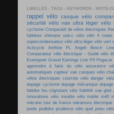
LIBELLÉS - TAGS - KEYWORDS - MOTS-C
rappel vélo
casque vélo
compara
sécurité vélo
vae ultra léger
vélo 
cyclisme
Comparatif de vélos électriques
Re
fatbikes
shimano
usb-c vélo
vélo 4 roues
supercondensateur
vélo ultra léger
vélo vert
Acticycle
Amflow PL
Angell
Bosch Lin
Comparateur vélo électrique - Guide vélo él
Evenepoel
Gravel
Kamingo
Line PX
Pogacar
apprendre à faire du vélo
assurance vé
automatiques
capteur vae
casques vélo
cha
vélos électriques
courroie vélo
danger vélo
dopage cyclisme
dopage mécanique
dopage
fatbike
feu clignotant vélo
fiabilité vae
gilet
innovations vélo
insolite vélo
mahle m40
m
mécano tour de france
nakamura électrique
poids
podbike
prudence vélo
quel pneu vél