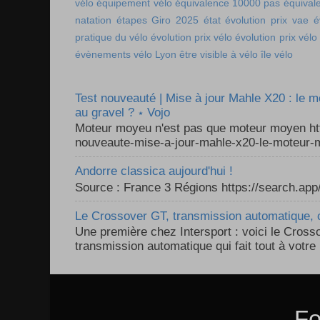
vélo
équipement vélo
équivalence 10000 pas
équival
natation
étapes Giro 2025
état
évolution prix vae
é
pratique du vélo
évolution prix vélo
évolution prix vélo
évènements vélo Lyon
être visible à vélo
île vélo
Test nouveauté | Mise à jour Mahle X20 : le 
au gravel ? ⋆ Vojo
Moteur moyeu n'est pas que moteur moyen ht
nouveaute-mise-a-jour-mahle-x20-le-moteur-m
Andorre classica aujourd'hui !
Source : France 3 Régions https://search.a
Le Crossover GT, transmission automatique, c
Une première chez Intersport : voici le Cross
transmission automatique qui fait tout à votre 
Fo