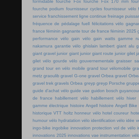
formidable
fourche Fox
fourche Fox 170 mm
fou
fourche podium
fournisseur cycles
fournisseur vélo
service
franchissement ligne continue
freinage puissa
fréquence de pédalage
fuell
félicitations vélo
gagnan
france féminin
gagnante tour de france féminin 2025
performance vélo
gain vélo
gain watts
gamme n
nakamura
garantie vélo
ghislain lambert
giant alu
g
giant gravel junior
giant junior
giant route junior
gilet 
gilet vélo
gourde vélo
gouvernementale
graisser s
grand tour en vélo mobile
grand tour vélomobile
gra
metz
graoulib
gravel G-one
gravel Orbea
gravel Orbe
gravel trek
gravels Orbea
greyp
greyp Porsche
gruppe
guide d'achat vélo
guide vae
guidon bosch
guyancou
de france
habillement vélo
habillement vélo hiver
gamme électrique
histoire Angell
histoire Angell Bike
historique VTT
holtz
honneur vélo
hotel coureur
hot
humour vélo
hydratation vélo
identification vélo
idée v
ingo-bike
ingobike
innovation protection vol de vélo
innovations 2025
innovations vae
instrumentation vél