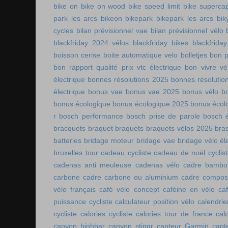
bike on
bike on wood
bike speed limit
bike supercap
park les arcs
bikeon
bikepark
bikepark les arcs
bik
cycles
bilan prévisionnel vae
bilan prévisionnel vélo
blackfriday 2024 vélos
blackfriday bikes
blackfriday
boisson cerise
boite automatique velo
bolletjes
bon p
bon rapport qualité prix vtc électrique
bon vivre vé
électrique
bonnes résolutions 2025
bonnes résolutio
électrique
bonus vae
bonus vae 2025
bonus vélo
b
bonus écologique
bonus écologique 2025
bonus écol
r
bosch performance
bosch prise de parole
bosch é
bracquets
braquet
braquets
braquets vélos 2025
bra
batteries
bridage moteur
bridage vae
bridage vélo él
bruxelles tour
cadeau cycliste
cadeau de noël cyclis
cadenas anti meuleuse
cadenas vélo
cadre bambo
carbone
cadre carbone ou aluminium
cadre compos
vélo français
café vélo concept
caféine en vélo
ca
puissance cycliste
calculateur position vélo
calendri
cycliste
calories cycliste
calories tour de france
cal
canyon highbar
canyon stingr
capteur Garmin
capt