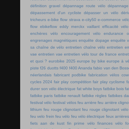
définition gravel
dépannage route vélo
dépannage 
dépassement d'un cycliste
dépasser un vélo
déri
tricheurs
e-bike flow strava
e-city50
e-commerce vél
flow
ebikeflow
eddy merckx vaillant
efficacité vélo
enchères vélo
encouragement vélo
endurance on
engrenages magnétiques
enquête dopage
enquête v
sa chaîne de vélo
entretien chaîne vélo
entretien e
vae
entretien vae
entretien vélo tour de france
entret
et quoi ?
eurobike 2025
europe by bike
europe à vé
piste
f26 duotts
f400
f400 Ananda
fabio van den Bos
néerlandais
fabricant podbike
fabrication vélos co
cycles 2024
fair play compétition
fair play cyclisme
f
durer son vélo électrique
fat white boys
fatbike bois
fa
fatbike paris
fatbike renault
fatbike règles
fatbikes d
festival vélo
festival vélos
feu arrière
feu arrière cligno
lithium
feu rouge clignotant
feu rouge clignotant vélo
feu velo frein
feu vélo
feu vélo électrique
feux arrières
fiets aan de kust
fin prime vélo
finances vélo
fo