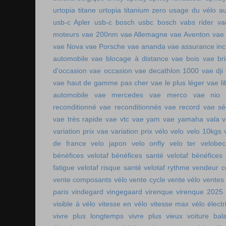
urtopia titane
urtopia titanium zero
usage du vélo a
usb-c Apler
usb-c bosch
usbc bosch
vabs rider
va
moteurs
vae 200nm
vae Allemagne
vae Aventon
vae
vae Nova
vae Porsche
vae ananda
vae assurance inc
automobile
vae blocage à distance
vae bois
vae br
d'occasion vae occasion
vae decathlon 1000
vae dji
vae haut de gamme pas cher
vae le plus léger
vae li
automobile
vae mercedes
vae merco
vae nio
reconditionné
vae reconditionnés
vae record
vae sé
vae très rapide
vae vtc
vae yam
vae yamaha
vala
variation prix vae
variation prix vélo
velo
velo 10kgs
de france
velo japon
velo onfly
velo ter
velobe
bénéfices
velotaf bénéfices santé
velotaf bénéfices
fatigue
velotaf risque santé
velotaf rythme
vendeur c
vente composants vélo
vente cycle
vente vélo
ventes
paris
vindegard
vingegaard
virenque
virenque 2025
visible à vélo
vitesse en vélo
vitesse max vélo électr
vivre plus longtemps
vivre plus vieux
voiture bala