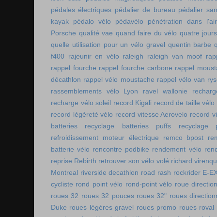
pédales électriques
pédalier de bureau
pédalier sa
kayak
pédalo vélo
pédavélo
pénétration dans l'air
Porsche
qualité vae
quand faire du vélo
quatre jour
quelle utilisation pour un vélo gravel
quentin barbe
f400
rajeunir en vélo
raleigh
raleigh van moof
rap
rappel fourche
rappel fourche carbone
rappel moust
décathlon
rappel vélo moustache
rappel vélo van rys
rassemblements vélo Lyon
ravel wallonie
rechar
recharge vélo soleil
record Kigali
record de taille vélo
record légèreté vélo
record vitesse Aerovelo
record v
batteries
recyclage batteries puffs
recyclage p
refroidissement moteur électrique
remco bpost
re
batterie vélo
rencontre podbike
rendement vélo
ren
reprise Rebirth
retrouver son vélo volé
richard virenq
Montreal
riverside decathlon
road rash
rockrider E-E
cycliste
rond point vélo
rond-point vélo
roue directio
roues 32
roues 32 pouces
roues 32"
roues direction
Duke
roues légères gravel
roues promo
roues roval