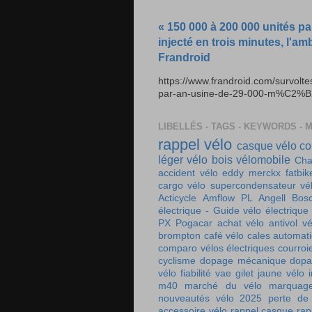
« 150 000 à 200 000 unités pa
injecté en trois minutes, l'am
Frandroid
https://www.frandroid.com/survolt
par-an-usine-de-29-000-m%C2%B2-e
LIBELLÉS - TAGS - KEYWORDS - 
rappel vélo
casque vélo
co
léger
vélo bois
vélomobile
Cha
accident vélo
eddy merckx
fatbik
cargo
vélo supercondensateur
vé
Acticycle
Amflow PL
Angell
Bos
électrique - Guide vélo électrique
PX
Pogacar
achat vélo
antivol vé
brompton
café vélo
cales automat
comparo vélos électriques
courroi
cyclisme
dopage mécanique
dopa
vélo
fiabilité vae
gilet jaune vélo
m40
marché du vélo
marquag
nouveautés vélo 2025
perte de
accessoire vélo
rappel casque
rap