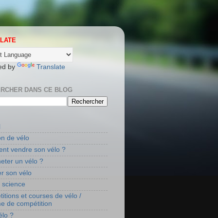
LATE
ed by
Translate
RCHER DANS CE BLOG
l
on de vélo
t vendre son vélo ?
eter un vélo ?
r son vélo
t science
itions et courses de vélo /
me de compétition
élo ?