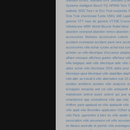
Shimano EP801
Shimano EP9
Shimano Q'A
Systeme intelligent Bosch
TQ HPR60
Tern
T
wallonie 2025
Tour+ et Eco
Tout-suspendu 
One
Trek checkmate
Turbo
V5Rs
VAE Lapie
gamme
VTT haut de gamme
VTTAE Crussi
Vélobécane
WBR
World Bicycle Relief
Wout 
abandon evenpoel
abandon remco
abandon 
accessoires Shimano
accessoires colorés 
accident evenepoel
accident paris-nice
acci
accessoires vélo
achat cycles
achat tout su
acheter un vélo électrique d'occasion
adaptat
affaire virenque
afficheur guidon
afficheur vél
vélo belgique
aide vélo électrique
aide vélo 
aides achat vélo électrique 2025
aides pour
électrique
ajout électrique vélo
alaphilipe
alaph
vélo
aller au travail à vélo
alternative sub-10
position
améliorer position vélo
analyses a
échappés
annanda
anti vol vélo
antisportif
malodorant
antivol puant
antivol qui pue
a
smartphone
app smartphone vélo
app velo
d'offres paris
applaudi en vélo
applaudir vélo
vélo
appli vélo Bruxelles
application O2feel
a
vélo Paris
apprendre à faire du vélo adulte
association vélo
assurance vol vélo
assuran
en Alsace
australie et permis vélo
avantages 