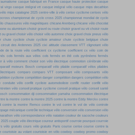
traumatisme
casque fabriqué en France
casque haute protection
casque
al virgo
casque intégral vtt
casque intégral vélo
casque mips decathlon
vélo mips
catalogne 2025
centre-ville à vélo
cerise cyclisme
cerises vélo
locross
championnat de cyclo cross 2025
championnat mondial de cyclo
élo
chaussures vélo magnétiques
chicane Arenberg
chicane vélo
chocolat
rbone ou aluminium
choisir gravel ou route
choisir gravel ou vtt
choisir route
tt ou gravel
choisir vélo
choisir vélo automne
choix gravel
choix pneus vélo
r
chute cycliste
chute cycliste amateur
chute cycliste belgique
chute
circuit des Ardennes 2025
cixi altitude
classement VTT
clignotant vélo
de de la route vélo
coefficient cx cyclisme
coefficient cx vélo
coin de
rmés
cols fermés aux vélos
cols fermés en été
cols pyrénéens fermés
r à vélo
comment choisir son vélo électrique
commotion cérébrale vélo
paratif moteurs Bosch
comparatif vélo pliable
comparatif vélos pliables
lectriques
comparo
comparo VTT
composant vélo
composants vélo
étition cyclisme
compétition danger
compétition dangers
compétition vélo
e
conduite vélo
conflit cycliste automoboliste
conflit routier
conflit vélo
ntretien vélo
conseil pratique cyclisme
conseil pratique vélo
conseil santé
bosch
consommation dji
consommation yamaha
consommation électrique
ntre la montre
contre la montre 2025
contre la montre Eddy Merckx
contre
i
contre la montre Remco
contre le vol
contre le vol de vélo
controle
dopage mécanique
contrôle technique vélo
conversion vélo
conversion vélo
marathon vélo
correspondance vélo natation
couleur de sacoche
couleurs
t 2025
couple vélo électrique
coureur antisportif
courroie pourquoi
courroie
s vélo gratuits
cours vélo gratuits Paris
course cerise
course contre la
e
courtoisie au volant
courtoisie en vélo
cowboy
cowboy promo
cowboy