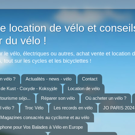
e location de vélo et conseil
r du vélo !
 le vélo, électriques ou autres, achat vente et location d
 tout sur les cycles et les bicyclettes !
 vélo ?
Actualités - news - vélo
Contact
n de Kust - Coxyde - Koksyjde
Location de vélo
 tourisme séjo...
Réparer son vélo
Où acheter un vélo ?
 vélo ?
Troc Vélo
Les records en vélo
JO PARIS 2024 
Magazines consacrés au cyclisme et au vélo
tphone pour Vos Balades à Vélo en Europe