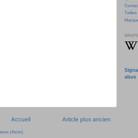
Contac
Tailles
Marque
WIKIP
Signa
abus
Accueil
Article plus ancien
aires (Atom)