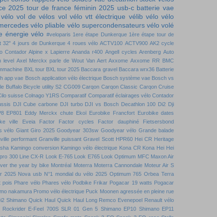
nce 2025
tour de france féminin 2025
usb-c batterie
vae
 vélo
vol de vélos
vol vélo
vtt électrique
vélib
vélo
vélo
 mercedes
vélo pliable
vélo supercondensateurs
vélo volé
 énergie vélo
#veloparis
1ere étape Dunkerque
1ère étape tour de
t
32"
4 jours de Dunkerque
4 roues vélo
ACTV100
ACTV900
AK2 cycle
to Contador
Alpine x Lapierre
Ananda r400
Angell cycles
Arenberg
Auto
 level
Axel Merckx parle de Wout Van Aert
Axxome
Axxome RR
BMC
mmachine
BXL tour
BXL tour 2025
Baccara gravel
Baccara wrx36
Batterie
h app vae
Bosch application vélo électrique
Bosch système vae
Bosch vs
le
Buffalo Bicycle utility S2
CG009
Carqon
Carqon Classic
Carqon Cruise
ilo suisse
Colnago Y1RS
Comparatif
Comparatif éclairages vélo
Contador
ussis DJI
Cube carbone
DJI turbo
DJI vs Bosch
Decathlon 100
Di2
Dji
P8
EP801
Eddy Merckx chute
Ekoï
Eurobike Francfort
Eurobike dates
ke ville
Eveia
Factor
Factor cycles
Factor dauphiné
Fietsersbond
s vélo
Giant
Giro 2025
Goodyear 303sw
Goodyear vélo
Grande balade
ville performant
Granville puissant
Gravel Scott
HPR60
Hei CR
Heritage
nsha
Kamingo conversion
Kamingo vélo électrique
Kona CR
Kona Hei Hei
 pro 300
Line CX-R
Look E-765
Look E765
Look Optimum
MFC
Maxon Air
over the year by bike
Montréal
Moterra
Moterra Cannondale
Moteur Air S
r 2025
Nova usb
N°1 mondial du vélo 2025
Optimum 765
Orbea Terra
t pois
Phare vélo
Phares vélo
Podbike Frikar
Pogacar 19 watts
Pogacar
mo nakamura
Promo vélo électrique
Puck Moonen agressée en pleine rue
i2 Shimano
Quick Haul
Quick Haul Long
Remco Evenepoel
Renault vélo
Rockrider E-Feel 700S
SLR 01 Gen 5
Shimano EP10
Shimano EP11