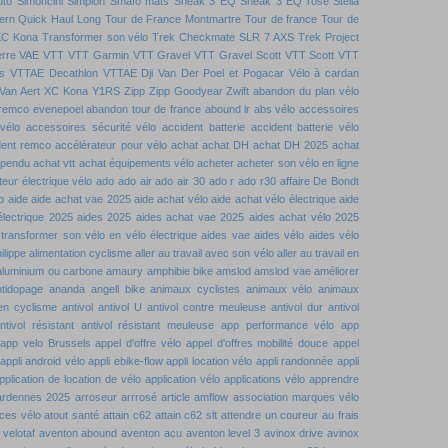
uto
Simoncini
Simplon
Smafo mats
Sneak 3 EQ
Sneak 3 EQ rose
Stella
ern Quick Haul Long
Tour de France Montmartre
Tour de france
Tour de
XC Kona
Transformer son vélo
Trek Checkmate SLR 7 AXS
Trek Project
rre
VAE VTT
VTT Garmin
VTT Gravel
VTT Gravel Scott
VTT Scott
VTT
s
VTTAE Decathlon
VTTAE Dji
Van Der Poel et Pogacar
Vélo à cardan
Van Aert
XC Kona
Y1RS
Zipp
Zipp Goodyear
Zwift
abandon du plan vélo
remco evenepoel
abandon tour de france
abound lr
abs vélo
accessoires
vélo
accessoires sécurité vélo
accident batterie
accident batterie vélo
dent remco
accélérateur pour vélo
achat
achat DH
achat DH 2025
achat
spendu
achat vtt
achat équipements vélo
acheter
acheter son vélo en ligne
eur électrique vélo
ado
ado air
ado air 30
ado r
ado r30
affaire De Bondt
o
aide
aide achat vae 2025
aide achat vélo
aide achat vélo électrique
aide
électrique 2025
aides 2025
aides achat vae 2025
aides achat vélo 2025
 transformer son vélo en vélo électrique
aides vae
aides vélo
aides vélo
ilippe
alimentation cyclisme
aller au travail avec son vélo
aller au travail en
aluminium ou carbone
amaury
amphibie bike
amslod
amslod vae
améliorer
ntidopage
ananda
angell bike
animaux cyclistes
animaux vélo
animaux
 en cyclisme
antivol
antivol U
antivol contre meuleuse
antivol dur
antivol
ntivol résistant
antivol résistant meuleuse
app performance vélo
app
app velo Brussels
appel d'offre vélo
appel d'offres mobilité douce
appel
appli android vélo
appli ebike-flow
appli location vélo
appli randonnée
appli
pplication de location de vélo
application vélo
applications vélo
apprendre
ardennes 2025
arroseur arrrosé
article amflow
association marques vélo
ces vélo
atout santé
attain c62
attain c62 slt
attendre un coureur
au frais
velotaf
aventon abound
aventon acu
aventon level 3
avinox drive
avinox