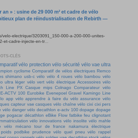
r an » : usine de 29 000 m² et cadre de vélo
bitieux plan de réindustrialisation de Rebirth —
es/velo-electrique/3203091_150-000-a-200-000-unites-
t-cadre-injecte-en-tr...
MOTS-CLÉS
mparatif vélo
protection vélo
sécurité vélo
vae ultra
mpion cyclisme
Comparatif de vélos électriques
Remco
es
shimano
usb-c vélo
vélo 4 roues
vélo bambou
vélo
lo ultra léger
vélo vert
vélo électrique
Accessoires vélo
ch Line PX
Casque mips
Colnago
Comparateur vélo
E-ACTV 100
Eurobike
Evenepoel
Gravel
Kamingo
Line
lo
app vélo
apprendre à faire du vélo
assurance vélo
iques
capteur vae
casques vélo
chaîne vélo
cixi
cixi pers
e vélo
danger vélo
decathlon e-actv 100
dopage
dopage
ge pogacar
décathlon
eBike Flow
fatbike
feu clignotant
immatriculation vélo
innovations vélo
insolite vélo
mahle
e vélo
mécano tour de france
nakamura électrique
 poids
podbike
prudence vélo
quel pneu vélo
rappel
pel conso
rappels vélo
soldes vae decathlon
stock vélos