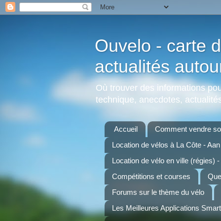
Ouvelo - carte d
actualités autou
Où trouver des informations pour
technique, anecdotes, actualités,
Accueil
Comment vendre son
Location de vélos à La Côte - Aa
Location de vélo en ville (régies) -
Compétitions et courses
Quel
Forums sur le thème du vélo
Les Meilleures Applications Smar