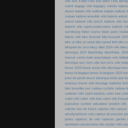
vélo
avis e-bike Flow
avis ebike Flow
aérod
coloré
bagage vélo
bagages colorés
baisse
alsace
balade vélo wallonie
balade wallonie
b
roubaix
batterie amovible vélo
batterie antivol
antivol
batterie vélo bosch
batterie vélo hiv
batterie vélo supercondensateur
batterie vé
sarrebourg
bidon course
bidon paris roubai
bidons vélo
bike brussels
bike brussels 202
bike on
bike on wood
bike speed limit
bike s
bikepark les arcs
bikyy
bilan 2024 vélo
bilan
électrique 2024
blackfriday
blackfriday 202
boisson cerise
boite automatique velo
bolletj
électrique
bon vivre vélo
bon vivre vélo belg
bonus 2025
bonus achat vélo électrique
bon
bonus écologique
bonus écologique 2025
bon
prise de parole
bosch électrique
boîte auto b
lumineux
brevet vélo
bricolage batteries
bri
bike
bruxelles tour
cadeau cycliste
cadeau de
cadenas vélo
cadre bambou
cadre bois
cadr
cadre vélo
cadre vélo bois
cadre vélo françai
puissance cycliste
calculateur position vélo
calories tour de france
calories vélo
canyon 
aérodynamisme velo
capteur de pression pé
jantes
capteurs de velo
capteurs garmin
aluminium
carcassonne vélo
cardan vélo
carg