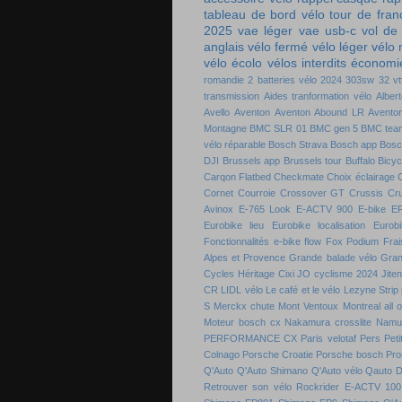
tableau de bord vélo
tour de fra
2025
vae léger
vae usb-c
vol de
anglais
vélo fermé
vélo léger
vélo
vélo écolo
vélos interdits
économie
romandie
2 batteries vélo
2024
303sw
32 vt
transmission
Aides tranformation vélo
Alber
Avello
Aventon
Aventon Abound LR
Aventon
Montagne
BMC SLR 01
BMC gen 5
BMC tea
vélo réparable
Bosch Strava
Bosch app
Bosc
DJI
Brussels app
Brussels tour
Buffalo Bicyc
Carqon Flatbed
Checkmate
Choix éclairage
C
Cornet
Courroie
Crossover GT
Crussis
Cr
Avinox
E-765 Look
E-ACTV 900
E-bike
E
Eurobike lieu
Eurobike localisation
Eurobi
Fonctionnalités e-bike flow
Fox Podium
Frai
Alpes et Provence
Grande balade vélo
Gran
Cycles
Héritage Cixi
JO cyclisme 2024
Jite
CR
LIDL vélo
Le café et le vélo
Lezyne Strip
S
Merckx chute
Mont Ventoux
Montreal all 
Moteur bosch cx
Nakamura crosslite
Namu
PERFORMANCE CX
Paris velotaf
Pers
Peti
Colnago
Porsche Croatie
Porsche bosch
Pro
Q'Auto
Q'Auto Shimano
Q'Auto vélo
Qauto D
Retrouver son vélo
Rockrider E-ACTV 100