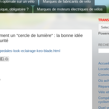
on optimale sur un vélo
Marques de fabricants de vélo
ique, obligatoire ?
Marques de moteurs électriques de vélos
TRANS
Power
ment un "cercle de lumière" : la bonne idée
urité
RECHE
/pedales-look-eclairage-keo-blade.html
Accuei
Locati
Commen
e
Où ach
Répare
Vélo e
Compét
cyclis
Quel v