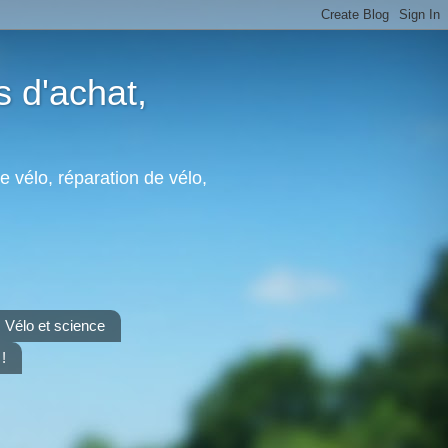
s d'achat,
e vélo, réparation de vélo,
Vélo et science
!