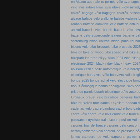
en Alsace
australie et permis vélo
avantages 
vélo
avis e-bike Flow
avis ebike Flow
aérod
coloré
bagage vélo
bagages colorés
baisse
alsace
balade vélo wallonie
balade wallonie
b
roubaix
batterie amovible vélo
batterie antivol
antivol
batterie vélo bosch
batterie vélo hiv
batterie vélo supercondensateur
batterie vé
sarrebourg
bidon course
bidon paris roubai
bidons vélo
bike brussels
bike brussels 202
bike on
bike on wood
bike speed limit
bike s
bikepark les arcs
bikyy
bilan 2024 vélo
bilan
électrique 2024
blackfriday
blackfriday 202
boisson cerise
boite automatique velo
bolletj
électrique
bon vivre vélo
bon vivre vélo belg
bonus 2025
bonus achat vélo électrique
bon
bonus écologique
bonus écologique 2025
bon
prise de parole
bosch électrique
boîte auto b
lumineux
brevet vélo
bricolage batteries
bri
bike
bruxelles tour
cadeau cycliste
cadeau de
cadenas vélo
cadre bambou
cadre bois
cadr
cadre vélo
cadre vélo bois
cadre vélo françai
puissance cycliste
calculateur position vélo
calories tour de france
calories vélo
canyon 
aérodynamisme velo
capteur de pression pé
jantes
capteurs de velo
capteurs garmin