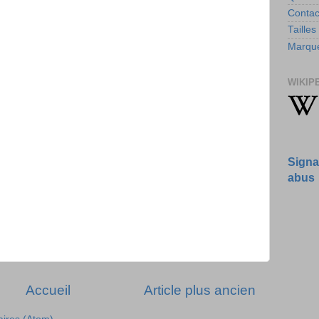
Contac
Tailles
Marque
WIKIP
Signa
abus
Accueil
Article plus ancien