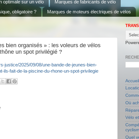
on optimale sur un vélo
Marques de fabricants de vélo
ique, obligatoire ?
Marques de moteurs électriques de vélos
TRANS
Power
 bien organisés » : les voleurs de vélos
 Rhône un spot privilégié ?
RECHE
vers-justice/2025/09/08/une-bande-de-jeunes-bien-
-ils-fait-de-la-piscine-du-rhone-un-spot-privilegie
Accuei
Locati
Commen
Où ach
e
Répare
Vélo e
Compét
cyclis
Quel v