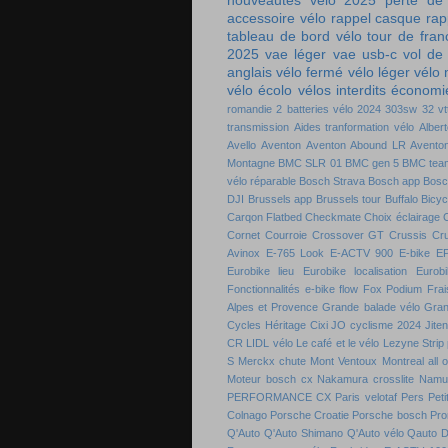
nouveautés vélo 2025
perte de
accessoire vélo
rappel casque
rap
tableau de bord vélo
tour de fra
2025
vae léger
vae usb-c
vol de
anglais
vélo fermé
vélo léger
vélo
vélo écolo
vélos interdits
économie
romandie
2 batteries vélo
2024
303sw
32 vt
transmission
Aides tranformation vélo
Alber
Avello
Aventon
Aventon Abound LR
Aventon
Montagne
BMC SLR 01
BMC gen 5
BMC tea
vélo réparable
Bosch Strava
Bosch app
Bosc
DJI
Brussels app
Brussels tour
Buffalo Bicyc
Carqon Flatbed
Checkmate
Choix éclairage
C
Cornet
Courroie
Crossover GT
Crussis
Cr
Avinox
E-765 Look
E-ACTV 900
E-bike
E
Eurobike lieu
Eurobike localisation
Eurobi
Fonctionnalités e-bike flow
Fox Podium
Frai
Alpes et Provence
Grande balade vélo
Gran
Cycles
Héritage Cixi
JO cyclisme 2024
Jite
CR
LIDL vélo
Le café et le vélo
Lezyne Strip
S
Merckx chute
Mont Ventoux
Montreal all 
Moteur bosch cx
Nakamura crosslite
Namu
PERFORMANCE CX
Paris velotaf
Pers
Peti
Colnago
Porsche Croatie
Porsche bosch
Pro
Q'Auto
Q'Auto Shimano
Q'Auto vélo
Qauto D