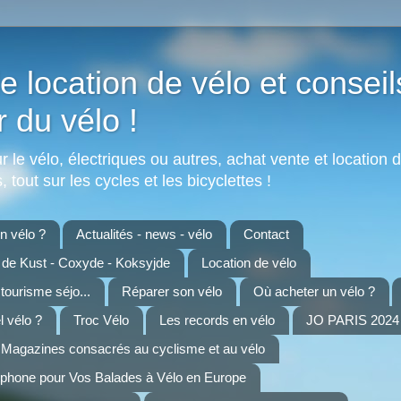
e location de vélo et conseil
r du vélo !
 le vélo, électriques ou autres, achat vente et location d
 tout sur les cycles et les bicyclettes !
 vélo ?
Actualités - news - vélo
Contact
n de Kust - Coxyde - Koksyjde
Location de vélo
 tourisme séjo...
Réparer son vélo
Où acheter un vélo ?
 vélo ?
Troc Vélo
Les records en vélo
JO PARIS 2024 
Magazines consacrés au cyclisme et au vélo
tphone pour Vos Balades à Vélo en Europe