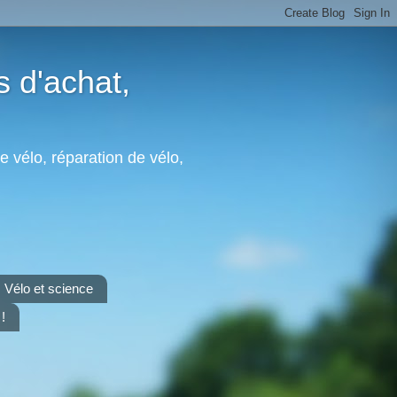
s d'achat,
e vélo, réparation de vélo,
Vélo et science
!