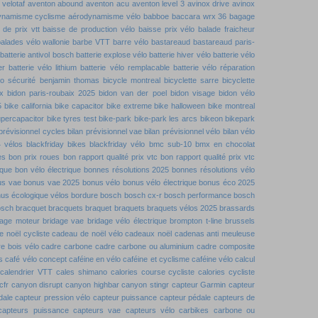
velotaf
aventon abound
aventon acu
aventon level 3
avinox drive
avinox
ynamisme cyclisme
aérodynamisme vélo
babboe
baccara wrx 36
bagage
 de prix vtt
baisse de production vélo
baisse prix vélo
balade fraicheur
alades vélo wallonie
barbe VTT
barre vélo
bastareaud
bastareaud paris-
batterie antivol bosch
batterie explose vélo
batterie hiver vélo
batterie vélo
er
batterie vélo lithium
batterie vélo remplacable
batterie vélo réparation
lo sécurité
benjamin thomas
bicycle montreal
bicyclette sarre
bicyclette
x
bidon paris-roubaix 2025
bidon van der poel
bidon visage
bidon vélo
5
bike california
bike capacitor
bike extreme
bike halloween
bike montreal
upercapacitor
bike tyres test
bike-park
bike-park les arcs
bikeon
bikepark
 prévisionnel cycles
bilan prévisionnel vae
bilan prévisionnel vélo
bilan vélo
4 vélos
blackfriday bikes
blackfriday vélo
bmc sub-10
bmx en chocolat
es
bon prix roues
bon rapport qualité prix vtc
bon rapport qualité prix vtc
ique
bon vélo électrique
bonnes résolutions 2025
bonnes résolutions vélo
us vae
bonus vae 2025
bonus vélo
bonus vélo électrique
bonus éco 2025
us écologique vélos
bordure
bosch
bosch cx-r
bosch performance
bosch
osch
bracquet
bracquets
braquet
braquets
braquets vélos 2025
brassards
dage moteur
bridage vae
bridage vélo électrique
brompton t-line
brussels
 noël cycliste
cadeau de noël vélo
cadeaux noël
cadenas anti meuleuse
e bois vélo
cadre carbone
cadre carbone ou aluminium
cadre composite
s
café vélo concept
caféine en vélo
caféine et cyclisme
caféine vélo
calcul
calendrier VTT
cales shimano
calories course cycliste
calories cycliste
cfr
canyon disrupt
canyon highbar
canyon stingr
capteur Garmin
capteur
dale
capteur pression vélo
capteur puissance
capteur pédale
capteurs de
capteurs puissance
capteurs vae
capteurs vélo
carbikes
carbone ou