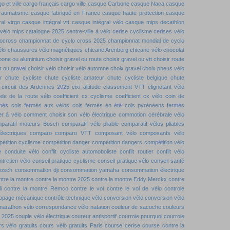
o et ville
cargo français
cargo ville
casque Carbone
casque Naca
casque
traumatisme
casque fabriqué en France
casque haute protection
casque
al virgo
casque intégral vtt
casque intégral vélo
casque mips decathlon
vélo mips
catalogne 2025
centre-ville à vélo
cerise cyclisme
cerises vélo
locross
championnat de cyclo cross 2025
championnat mondial de cyclo
élo
chaussures vélo magnétiques
chicane Arenberg
chicane vélo
chocolat
rbone ou aluminium
choisir gravel ou route
choisir gravel ou vtt
choisir route
tt ou gravel
choisir vélo
choisir vélo automne
choix gravel
choix pneus vélo
r
chute cycliste
chute cycliste amateur
chute cycliste belgique
chute
circuit des Ardennes 2025
cixi altitude
classement VTT
clignotant vélo
de de la route vélo
coefficient cx cyclisme
coefficient cx vélo
coin de
rmés
cols fermés aux vélos
cols fermés en été
cols pyrénéens fermés
r à vélo
comment choisir son vélo électrique
commotion cérébrale vélo
paratif moteurs Bosch
comparatif vélo pliable
comparatif vélos pliables
lectriques
comparo
comparo VTT
composant vélo
composants vélo
étition cyclisme
compétition danger
compétition dangers
compétition vélo
e
conduite vélo
conflit cycliste automoboliste
conflit routier
conflit vélo
ntretien vélo
conseil pratique cyclisme
conseil pratique vélo
conseil santé
bosch
consommation dji
consommation yamaha
consommation électrique
ntre la montre
contre la montre 2025
contre la montre Eddy Merckx
contre
i
contre la montre Remco
contre le vol
contre le vol de vélo
controle
dopage mécanique
contrôle technique vélo
conversion vélo
conversion vélo
marathon vélo
correspondance vélo natation
couleur de sacoche
couleurs
t 2025
couple vélo électrique
coureur antisportif
courroie pourquoi
courroie
s vélo gratuits
cours vélo gratuits Paris
course cerise
course contre la