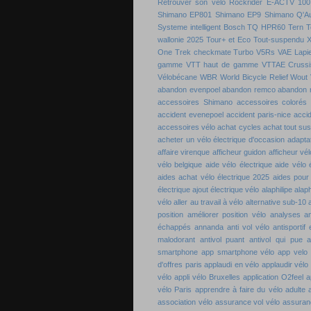
Retrouver son vélo
Rockrider E-ACTV 100
Shimano EP801
Shimano EP9
Shimano Q'A
Systeme intelligent Bosch
TQ HPR60
Tern
T
wallonie 2025
Tour+ et Eco
Tout-suspendu 
One
Trek checkmate
Turbo
V5Rs
VAE Lapie
gamme
VTT haut de gamme
VTTAE Crussi
Vélobécane
WBR
World Bicycle Relief
Wout 
abandon evenpoel
abandon remco
abandon 
accessoires Shimano
accessoires colorés 
accident evenepoel
accident paris-nice
acci
accessoires vélo
achat cycles
achat tout su
acheter un vélo électrique d'occasion
adaptat
affaire virenque
afficheur guidon
afficheur vél
vélo belgique
aide vélo électrique
aide vélo 
aides achat vélo électrique 2025
aides pour
électrique
ajout électrique vélo
alaphilipe
alaph
vélo
aller au travail à vélo
alternative sub-10
position
améliorer position vélo
analyses a
échappés
annanda
anti vol vélo
antisportif
malodorant
antivol puant
antivol qui pue
a
smartphone
app smartphone vélo
app velo
d'offres paris
applaudi en vélo
applaudir vélo
vélo
appli vélo Bruxelles
application O2feel
a
vélo Paris
apprendre à faire du vélo adulte
association vélo
assurance vol vélo
assuran