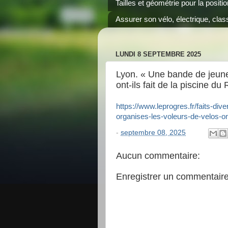
Tailles et géométrie pour la positi
Assurer son vélo, électrique, class
LUNDI 8 SEPTEMBRE 2025
Lyon. « Une bande de jeunes
ont-ils fait de la piscine du
https://www.leprogres.fr/faits-di
organises-les-voleurs-de-velos-ont
-
septembre 08, 2025
Aucun commentaire:
Enregistrer un commentair