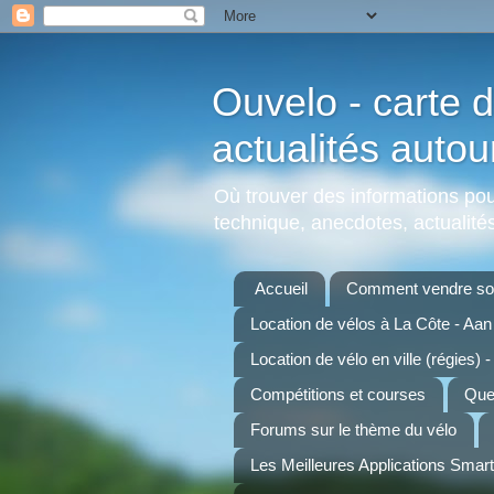
Ouvelo - carte d
actualités autou
Où trouver des informations pour
technique, anecdotes, actualités,
Accueil
Comment vendre son
Location de vélos à La Côte - Aa
Location de vélo en ville (régies) -
Compétitions et courses
Quel
Forums sur le thème du vélo
Les Meilleures Applications Smar