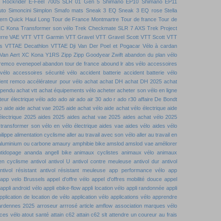
Rockrider E-Feel 700S
SLR 01 Gen 5
Shimano EP10
Shimano EP11
uto
Simoncini
Simplon
Smafo mats
Sneak 3 EQ
Sneak 3 EQ rose
Stella
ern Quick Haul Long
Tour de France Montmartre
Tour de france
Tour de
XC Kona
Transformer son vélo
Trek Checkmate SLR 7 AXS
Trek Project
rre
VAE VTT
VTT Garmin
VTT Gravel
VTT Gravel Scott
VTT Scott
VTT
s
VTTAE Decathlon
VTTAE Dji
Van Der Poel et Pogacar
Vélo à cardan
Van Aert
XC Kona
Y1RS
Zipp
Zipp Goodyear
Zwift
abandon du plan vélo
remco evenepoel
abandon tour de france
abound lr
abs vélo
accessoires
vélo
accessoires sécurité vélo
accident batterie
accident batterie vélo
dent remco
accélérateur pour vélo
achat
achat DH
achat DH 2025
achat
spendu
achat vtt
achat équipements vélo
acheter
acheter son vélo en ligne
eur électrique vélo
ado
ado air
ado air 30
ado r
ado r30
affaire De Bondt
o
aide
aide achat vae 2025
aide achat vélo
aide achat vélo électrique
aide
électrique 2025
aides 2025
aides achat vae 2025
aides achat vélo 2025
 transformer son vélo en vélo électrique
aides vae
aides vélo
aides vélo
ilippe
alimentation cyclisme
aller au travail avec son vélo
aller au travail en
aluminium ou carbone
amaury
amphibie bike
amslod
amslod vae
améliorer
ntidopage
ananda
angell bike
animaux cyclistes
animaux vélo
animaux
 en cyclisme
antivol
antivol U
antivol contre meuleuse
antivol dur
antivol
ntivol résistant
antivol résistant meuleuse
app performance vélo
app
app velo Brussels
appel d'offre vélo
appel d'offres mobilité douce
appel
appli android vélo
appli ebike-flow
appli location vélo
appli randonnée
appli
pplication de location de vélo
application vélo
applications vélo
apprendre
ardennes 2025
arroseur arrrosé
article amflow
association marques vélo
ces vélo
atout santé
attain c62
attain c62 slt
attendre un coureur
au frais