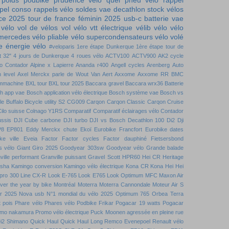
 poids
podbike
prudence vélo
quel pneu vélo
rappel
pel conso
rappels vélo
soldes vae decathlon
stock vélos
nce 2025
tour de france féminin 2025
usb-c batterie
vae
 vélo
vol de vélos
vol vélo
vtt électrique
vélib
vélo
vélo
 mercedes
vélo pliable
vélo supercondensateurs
vélo volé
 énergie vélo
#veloparis
1ere étape Dunkerque
1ère étape tour de
t
32"
4 jours de Dunkerque
4 roues vélo
ACTV100
ACTV900
AK2 cycle
to Contador
Alpine x Lapierre
Ananda r400
Angell cycles
Arenberg
Auto
 level
Axel Merckx parle de Wout Van Aert
Axxome
Axxome RR
BMC
mmachine
BXL tour
BXL tour 2025
Baccara gravel
Baccara wrx36
Batterie
h app vae
Bosch application vélo électrique
Bosch système vae
Bosch vs
le
Buffalo Bicycle utility S2
CG009
Carqon
Carqon Classic
Carqon Cruise
ilo suisse
Colnago Y1RS
Comparatif
Comparatif éclairages vélo
Contador
ussis DJI
Cube carbone
DJI turbo
DJI vs Bosch
Decathlon 100
Di2
Dji
P8
EP801
Eddy Merckx chute
Ekoï
Eurobike Francfort
Eurobike dates
ke ville
Eveia
Factor
Factor cycles
Factor dauphiné
Fietsersbond
s vélo
Giant
Giro 2025
Goodyear 303sw
Goodyear vélo
Grande balade
ville performant
Granville puissant
Gravel Scott
HPR60
Hei CR
Heritage
nsha
Kamingo conversion
Kamingo vélo électrique
Kona CR
Kona Hei Hei
 pro 300
Line CX-R
Look E-765
Look E765
Look Optimum
MFC
Maxon Air
over the year by bike
Montréal
Moterra
Moterra Cannondale
Moteur Air S
r 2025
Nova usb
N°1 mondial du vélo 2025
Optimum 765
Orbea Terra
t pois
Phare vélo
Phares vélo
Podbike Frikar
Pogacar 19 watts
Pogacar
mo nakamura
Promo vélo électrique
Puck Moonen agressée en pleine rue
i2 Shimano
Quick Haul
Quick Haul Long
Remco Evenepoel
Renault vélo