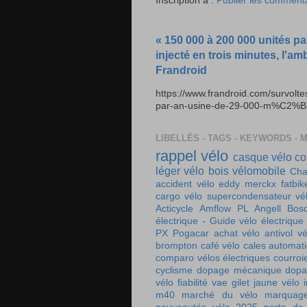
Inscription à :
Publier les comment
« 150 000 à 200 000 unités pa
injecté en trois minutes, l'am
Frandroid
https://www.frandroid.com/survolt
par-an-usine-de-29-000-m%C2%B2-e
LIBELLÉS - TAGS - KEYWORDS - 
rappel vélo
casque vélo
co
léger
vélo bois
vélomobile
Cha
accident vélo
eddy merckx
fatbik
cargo
vélo supercondensateur
vé
Acticycle
Amflow PL
Angell
Bos
électrique - Guide vélo électrique
PX
Pogacar
achat vélo
antivol vé
brompton
café vélo
cales automat
comparo vélos électriques
courroi
cyclisme
dopage mécanique
dopa
vélo
fiabilité vae
gilet jaune vélo
m40
marché du vélo
marquag