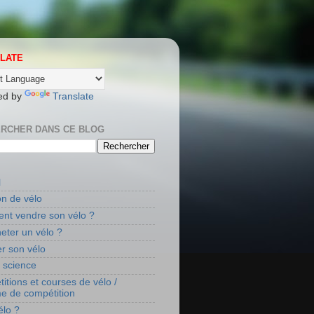
LATE
ed by
Translate
RCHER DANS CE BLOG
l
on de vélo
t vendre son vélo ?
eter un vélo ?
r son vélo
t science
itions et courses de vélo /
me de compétition
élo ?