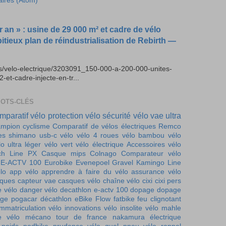
aires (Atom)
r an » : usine de 29 000 m² et cadre de vélo
bitieux plan de réindustrialisation de Rebirth —
es/velo-electrique/3203091_150-000-a-200-000-unites-
t-cadre-injecte-en-tr...
MOTS-CLÉS
mparatif vélo
protection vélo
sécurité vélo
vae ultra
mpion cyclisme
Comparatif de vélos électriques
Remco
es
shimano
usb-c vélo
vélo 4 roues
vélo bambou
vélo
lo ultra léger
vélo vert
vélo électrique
Accessoires vélo
ch Line PX
Casque mips
Colnago
Comparateur vélo
E-ACTV 100
Eurobike
Evenepoel
Gravel
Kamingo
Line
lo
app vélo
apprendre à faire du vélo
assurance vélo
iques
capteur vae
casques vélo
chaîne vélo
cixi
cixi pers
e vélo
danger vélo
decathlon e-actv 100
dopage
dopage
ge pogacar
décathlon
eBike Flow
fatbike
feu clignotant
immatriculation vélo
innovations vélo
insolite vélo
mahle
e vélo
mécano tour de france
nakamura électrique