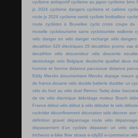
cyclisme antisportif
cyclisme au japon
cyclisme bmx f
jo 2024
cyclisme dangers
cyclisme et caféine
cycl
route jo 2024
cyclisme santé
cycliste footballeur
cyclis
route
cyclistes à Bruxelles
cyclo cross coupe du
moselle
cyclotourisme sarre
cyclotouriste wallonie
c
vélo
danger en vélo
danger recharge vélo
dangers
decathlon 520 électriques 29
decathlon promo vae
d
decathlon vélo
descendeur vélo
descente escalie
destockage velo Belgique
deutsche qualitat
deux mé
homme et femme
distance parcourue
distance parco
Eddy Merckx
documentaire Merckx
dopage mauro gi
de france
douane vélo
double batterie
doubler un cyc
vélo
du foot au vélo
duel Remco Tadej
duke baccara
de vie vélo électrique
débridage moteur Bosch
débr
France
début vélo
début à vélo
débuter le vélo
débute
rockrider
déconfinement
décoration vélo
décorer son 
définition gravel
dépannage route vélo
dépannage 
dépassement d'un cycliste
dépasser un vélo
déri
tricheurs
e-bike flow strava
e-city50
e-commerce vél