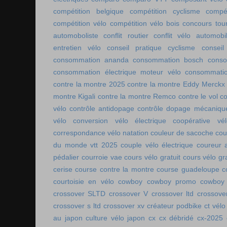
compétition belgique
compétition cyclisme
compé
compétition vélo
compétition vélo bois
concours tou
automoboliste
conflit routier
conflit vélo automobi
entretien vélo
conseil pratique cyclisme
conseil
consommation ananda
consommation bosch
conso
consommation électrique moteur vélo
consommatio
contre la montre 2025
contre la montre Eddy Merckx
montre Kigali
contre la montre Remco
contre le vol
co
vélo
contrôle antidopage
contrôle dopage mécaniqu
vélo
conversion vélo électrique
coopérative vél
correspondance vélo natation
couleur de sacoche
cou
du monde vtt 2025
couple vélo électrique
coureur a
pédalier
courroie vae
cours vélo gratuit
cours vélo gra
cerise
course contre la montre
course guadeloupe
c
courtoisie en vélo
cowboy
cowboy promo
cowboy 
crossover SLTD
crossover V
crossover ltd
crossove
crossover s ltd
crossover xv
créateur podbike
ct vélo
au japon
culture vélo japon
cx
cx débridé
cx-2025