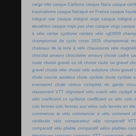
cargo ville
casque Carbone
casque Naca
casque certi
traumatisme
casque fabriqué en France
casque haute
intégral vae
casque intégral virgo
casque intégral v
decathlon
casque mips pas cher
casque virgo
casque 
à vélo
cerise cyclisme
cerises vélo
cgO009
champ
championnat de cyclo cross 2025
championnat mo
chateaux de la loire à vélo
chaussures vélo magnét
chocolat amaury
chocolatier amaury
choisir cadre c
route
choisir gravel ou vtt
choisir route ou gravel
cho
gravel
choisir vélo
choisir vélo automne
choix gravel
chute course amateur
chute cycliste
chute cycliste 
evenepoel
chute remco
ciclopista de garda
circ
classement VTT
clignotant vélo
coach vélo
cockpit 
vélo
coefficient cx cyclisme
coefficient cx vélo
coin 
cols fermés
cols fermés aux vélos
cols fermés en été
commencer le vélo
commencer à vélo
comment cho
cérébrale vélo
comparateur vélo
comparatif VT
comparatif vélo pliable
comparatif vélos pliables
comp
électriques
comparo
comparo VTT
composant vélo