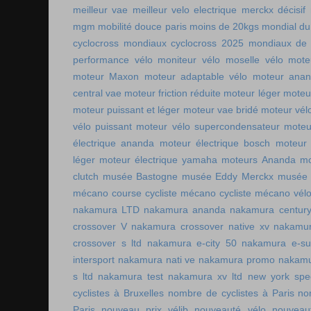
meilleur vae
meilleur velo electrique
merckx décisif
mgm
mobilité douce paris
moins de 20kgs
mondial du
cyclocross
mondiaux cyclocross 2025
mondiaux de 
performance vélo
moniteur vélo
moselle vélo
mote
moteur Maxon
moteur adaptable vélo
moteur ana
central vae
moteur friction réduite
moteur léger
moteu
moteur puissant et léger
moteur vae bridé
moteur vél
vélo puissant
moteur vélo supercondensateur
moteu
électrique ananda
moteur électrique bosch
moteur 
léger
moteur électrique yamaha
moteurs Ananda
mo
clutch
musée Bastogne
musée Eddy Merckx
musée 
mécano course cycliste
mécano cycliste
mécano vél
nakamura LTD
nakamura ananda
nakamura centur
crossover V
nakamura crossover native xv
nakamur
crossover s ltd
nakamura e-city 50
nakamura e-s
intersport
nakamura nati ve
nakamura promo
nakamu
s ltd
nakamura test
nakamura xv ltd
new york spee
cyclistes à Bruxelles
nombre de cyclistes à Paris
no
Paris
nouveau prix vélib
nouveauté vélo
nouveau