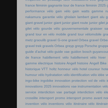
france féminin
gagnante tour de france féminin 2025
performance vélo
gain vélo
gain watts
gamme n
nakamura
garantie vélo
ghislain lambert
giant alu
g
giant gravel junior
giant junior
giant route junior
gilet 
gilet vélo
gourde vélo
gouvernementale
graisser s
grand tour en vélo mobile
grand tour vélomobile
gra
metz
graoulib
gravel G-one
gravel Orbea
gravel Orbe
gravel trek
gravels Orbea
greyp
greyp Porsche
gruppe
guide d'achat vélo
guide vae
guidon bosch
guyancou
de france
habillement vélo
habillement vélo hiver
gamme électrique
histoire Angell
histoire Angell Bike
historique VTT
holtz
honneur vélo
hotel coureur
hot
humour vélo
hydratation vélo
identification vélo
idée v
ingo-bike
ingobike
innovation protection vol de vélo
innovations 2025
innovations vae
instrumentation vél
service
interdiction vae partagé
interdiction vélo é
crosslite
intersport promo
intersport promo avant no
invention vélo
inventions vélo
itinéraire vélo
itinérai