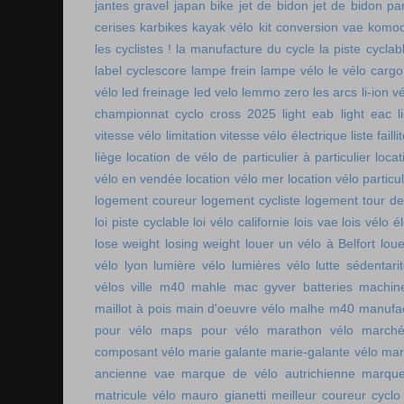
jantes gravel
japan bike
jet de bidon
jet de bidon pa
cerises
karbikes
kayak vélo
kit conversion vae
komoo
les cyclistes !
la manufacture du cycle
la piste cycla
label cyclescore
lampe frein
lampe vélo
le vélo cargo
vélo
led freinage
led velo
lemmo zero
les arcs
li-ion v
championnat cyclo cross 2025
light eab
light eac
l
vitesse vélo
limitation vitesse vélo électrique
liste faill
liège
location de vélo de particulier à particulier
locat
vélo en vendée
location vélo mer
location vélo particul
logement coureur
logement cycliste
logement tour de
loi piste cyclable
loi vélo californie
lois vae
lois vélo é
lose weight
losing weight
louer un vélo à Belfort
lou
vélo lyon
lumière vélo
lumières vélo
lutte sédentari
vélos ville
m40 mahle
mac gyver batteries
machin
maillot à pois
main d'oeuvre vélo
malhe m40
manufac
pour vélo
maps pour vélo
marathon vélo
marché
composant vélo
marie galante
marie-galante vélo
mar
ancienne vae
marque de vélo autrichienne
marque
matricule vélo
mauro gianetti
meilleur coureur cycl