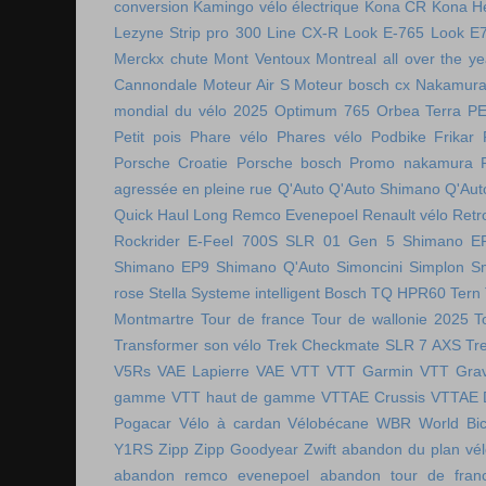
conversion
Kamingo vélo électrique
Kona CR
Kona H
Lezyne Strip pro 300
Line CX-R
Look E-765
Look E
Merckx chute
Mont Ventoux
Montreal all over the ye
Cannondale
Moteur Air S
Moteur bosch cx
Nakamura 
mondial du vélo 2025
Optimum 765
Orbea Terra
P
Petit pois
Phare vélo
Phares vélo
Podbike Frikar
Porsche Croatie
Porsche bosch
Promo nakamura
agressée en pleine rue
Q'Auto
Q'Auto Shimano
Q'Aut
Quick Haul Long
Remco Evenepoel
Renault vélo
Retr
Rockrider E-Feel 700S
SLR 01 Gen 5
Shimano E
Shimano EP9
Shimano Q'Auto
Simoncini
Simplon
S
rose
Stella
Systeme intelligent Bosch
TQ HPR60
Tern
Montmartre
Tour de france
Tour de wallonie 2025
T
Transformer son vélo
Trek Checkmate SLR 7 AXS
Tr
V5Rs
VAE Lapierre
VAE VTT
VTT Garmin
VTT Grav
gamme
VTT haut de gamme
VTTAE Crussis
VTTAE 
Pogacar
Vélo à cardan
Vélobécane
WBR
World Bic
Y1RS
Zipp
Zipp Goodyear
Zwift
abandon du plan vél
abandon remco evenepoel
abandon tour de fran