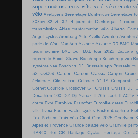
supercondensateurs
vélo volé
vélo écolo
vé
vélo
#veloparis
1ere étape Dunkerque
1ère étape t
303sw
32 vtt
32"
4 jours de Dunkerque
4 roues 
transmission
Aides tranformation vélo
Alberto Cont
Angell cycles
Arenberg
Auto
Avello
Aventon
Aventon 
parle de Wout Van Aert
Axxome
Axxome RR
BMC Mon
teammachine
BXL tour
BXL tour 2025
Baccara g
réparable
Bosch Strava
Bosch app
Bosch app vae
Bo
système vae
Bosch vs DJI
Brussels app
Brussels tou
S2
CG009
Carqon
Carqon Classic
Carqon Cruise
éclairage
Cilo suisse
Colnago Y1RS
Comparatif
C
Cornet
Courroie
Crossover GT
Crussis
Crussis DJI
C
Decathlon 100
Di2
Dji Avinox
E-765 Look
E-ACTV 
chute
Ekoï
Eurobike Francfort
Eurobike dates
Eurobi
ville
Eveia
Factor
Factor cycles
Factor dauphiné
Fie
Fox Podium
Frais vélo
Giant
Giro 2025
Goodyear 
Alpes et Provence
Grande balade vélo
Granville perf
HPR60
Hei CR
Heritage Cycles
Héritage Cixi
J