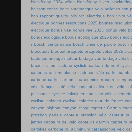
blackfriday 2024 vélos
blackfriday bikes
blackfriday
boisson cerise
boite automatique velo
bolletjes
bon p
bon rapport qualité prix vtc électrique
bon vivre vé
électrique
bonnes résolutions 2025
bonnes résolutio
électrique
bonus vae
bonus vae 2025
bonus vélo
b
bonus écologique
bonus écologique 2025
bonus écol
r
bosch performance
bosch prise de parole
bosch é
bracquets
braquet
braquets
braquets vélos 2025
bra
batteries
bridage moteur
bridage vae
bridage vélo él
bruxelles tour
cadeau cycliste
cadeau de noël cyclis
cadenas anti meuleuse
cadenas vélo
cadre bambo
carbone
cadre carbone ou aluminium
cadre compos
vélo français
café vélo concept
caféine en vélo
ca
puissance cycliste
calculateur position vélo
calendri
cycliste
calories cycliste
calories tour de france
cal
canyon highbar
canyon stingr
capteur Garmin
capt
pression pédale
capteur pression vélo
capteur pu
jantes
capteurs de velo
capteurs garmin
capteurs p
carbikes
carbone ou aluminium
carcassonne vélo
car