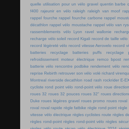
quelle utilisation pour un vélo gravel
quentin barbe
f400
rajeunir en vélo
raleigh
raleigh van moof
rap
rappel fourche
rappel fourche carbone
rappel moust
décathlon
rappel vélo moustache
rappel vélo van rys
rassemblements vélo Lyon
ravel wallonie
rechar
recharge vélo soleil
record Kigali
record de taille vélo
record légèreté vélo
record vitesse Aerovelo
record v
batteries
recyclage batteries puffs
recyclage p
refroidissement moteur électrique
remco bpost
re
batterie vélo
rencontre podbike
rendement vélo
ren
reprise Rebirth
retrouver son vélo volé
richard virenq
Montreal
riverside decathlon
road rash
rockrider E-E
cycliste
rond point vélo
rond-point vélo
roue directio
roues 32
roues 32 pouces
roues 32"
roues direction
Duke
roues légères gravel
roues promo
roues roval
roval
roval rapide
règle fatbike
règle rond point
règle
vitesse vélo électrique
règles cyclistes route
règles de
règles rond-point
règles rond-point vélo
règles sécuri
règles vélo route
récap vélo électrique 2024
régi