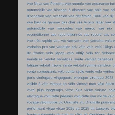
vae Nova
vae Porsche
vae ananda
vae assurance inc
automobile
vae blocage à distance
vae bois
vae br
d'occasion vae occasion
vae decathlon 1000
vae dji
vae haut de gamme pas cher
vae le plus léger
vae li
automobile
vae mercedes
vae merco
vae nio
reconditionné
vae reconditionnés
vae record
vae sé
vae très rapide
vae vtc
vae yam
vae yamaha
vala
variation prix vae
variation prix vélo
velo
velo 10kgs
de france
velo japon
velo onfly
velo ter
velobe
bénéfices
velotaf bénéfices santé
velotaf bénéfices
fatigue
velotaf risque santé
velotaf rythme
vendeur c
vente composants vélo
vente cycle
vente vélo
ventes
paris
vindegard
vingegaard
virenque
virenque 2025
visible à vélo
vitesse en vélo
vitesse max vélo électr
vivre plus longtemps
vivre plus vieux
voiture bala
électrique
voiturette pédales
voiturette vae
vol de vélo
voyage vélomobile
vtc Granville
vtc Granville puissant
performant
vtcae
vtcae 2025
vtt 2025
vtt Lapierre él
haute autonomie
vtt luxe
vtt ultra
vtt électrique deca