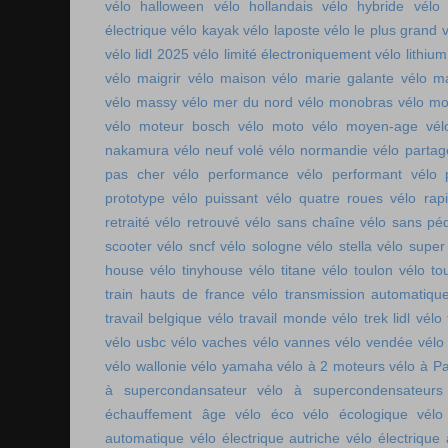
vélo halloween
vélo hollandais
vélo hybride
vélo 
électrique
vélo kayak
vélo laposte
vélo le plus grand
v
vélo lidl 2025
vélo limité électroniquement
vélo lithium
vélo maigrir
vélo maison
vélo marie galante
vélo ma
vélo massy
vélo mer du nord
vélo monobras
vélo m
vélo moteur bosch
vélo moto
vélo moyen-age
vél
nakamura
vélo neuf volé
vélo normandie
vélo parta
pas cher
vélo performance
vélo performant
vélo 
prototype
vélo puissant
vélo quatre roues
vélo rap
retraité
vélo retrouvé
vélo sans chaîne
vélo sans pé
scooter
vélo sncf
vélo sologne
vélo stella
vélo super
house
vélo tinyhouse
vélo titane
vélo toulon
vélo to
train hauts de france
vélo transmission automatiqu
travail belgique
vélo travail monde
vélo trek lidl
vélo 
vélo usbc
vélo vaches
vélo vannes
vélo vendée
vélo
vélo wallonie
vélo yamaha
vélo à 2 moteurs
vélo à Pa
à supercondansateur
vélo à supercondensateurs
échauffement âge
vélo éco
vélo écologique
vélo
automatique
vélo électrique autriche
vélo électrique 