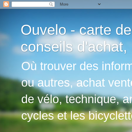
Ouvelo - carte de
conseils d'achat, 
Où trouver des inform
ou autres, achat vent
de vélo, technique, an
cycles et les bicyclett