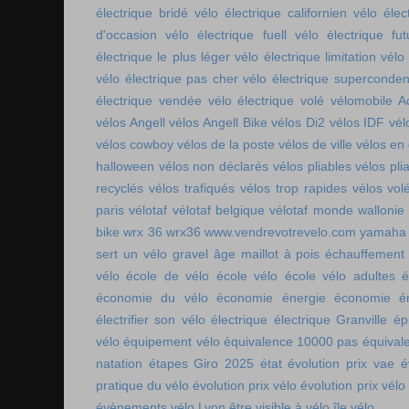
électrique bridé
vélo électrique californien
vélo élec
d'occasion
vélo électrique fuell
vélo électrique fut
électrique le plus léger
vélo électrique limitation
vélo 
vélo électrique pas cher
vélo électrique superconde
électrique vendée
vélo électrique volé
vélomobile Ac
vélos Angell
vélos Angell Bike
vélos Di2
vélos IDF
vél
vélos cowboy
vélos de la poste
vélos de ville
vélos en
halloween
vélos non déclarés
vélos pliables
vélos pli
recyclés
vélos trafiqués
vélos trop rapides
vélos vol
paris
vélotaf
vélotaf belgique
vélotaf monde
wallonie
bike
wrx 36
wrx36
www.vendrevotrevelo.com
yamaha 
sert un vélo gravel
âge maillot à pois
échauffement
vélo
école de vélo
école vélo
école vélo adultes
é
économie du vélo
économie énergie
économie én
électrifier son vélo
électrique
électrique Granville
ép
vélo
équipement vélo
équivalence 10000 pas
équival
natation
étapes Giro 2025
état
évolution prix vae
é
pratique du vélo
évolution prix vélo
évolution prix vélo
évènements vélo Lyon
être visible à vélo
île vélo