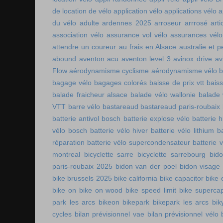
de location de vélo
application vélo
applications vélo
a
du vélo adulte
ardennes 2025
arroseur arrrosé
art
association vélo
assurance vol vélo
assurances vélo
attendre un coureur
au frais en Alsace
australie et p
abound
aventon acu
aventon level 3
avinox drive
av
Flow
aérodynamisme cyclisme
aérodynamisme vélo
bagage vélo
bagages colorés
baisse de prix vtt
baiss
balade fraicheur alsace
balade vélo wallonie
balade 
VTT
barre vélo
bastareaud
bastareaud paris-roubaix
batterie antivol bosch
batterie explose vélo
batterie h
vélo bosch
batterie vélo hiver
batterie vélo lithium
b
réparation
batterie vélo supercondensateur
batterie 
montreal
bicyclette sarre
bicyclette sarrebourg
bid
paris-roubaix 2025
bidon van der poel
bidon visage
bike brussels 2025
bike california
bike capacitor
bike 
bike on
bike on wood
bike speed limit
bike supercap
park les arcs
bikeon
bikepark
bikepark les arcs
bik
cycles
bilan prévisionnel vae
bilan prévisionnel vélo