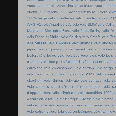
vttae cannondale
vttae cher
vttae clutch
vttae compét
vuelta 2025
vuelta 2025 départ
vuelta tour
vélib chif
100% belge
vélo 2 batteries
vélo 2 moteurs
vélo 20
AMG F1
vélo Angell
vélo Anode
vélo BMW
vélo Califo
Mats
vélo Mercedes-Benz
vélo Paris-Saclay
vélo R4
vélo Riese et Müller
vélo Saisies
vélo Smafo
vélo Ter
age retraite
vélo amphibie
vélo ananda
vélo ancien
v
japon
vélo au pays du soleil levant
vélo automobile
v
belfort
vélo belge
vélo belgique
vélo blois
vélo bois 
marché
vélo bon prix
vélo bosch
vélo c'est non
vélo 
caravane
vélo carcassonne
vélo cardan
vélo cargo 
ville
vélo caritatif
vélo catalogne 2025
vélo chamb
chauffant
vélo chinois
vélo cité
vélo colnago
vélo co
vélo conseils santé
vélo contrôle technique
vélo co
d'appartement
vélo d'intérieur
vélo decathlon 1000
v
décathlon 2025
vélo electrique vitesse
vélo electri
vélo en ville
vélo en ville var
vélo endurance
vélo et
vélo extreme
vélo fabriqué en belgique
vélo famille
v