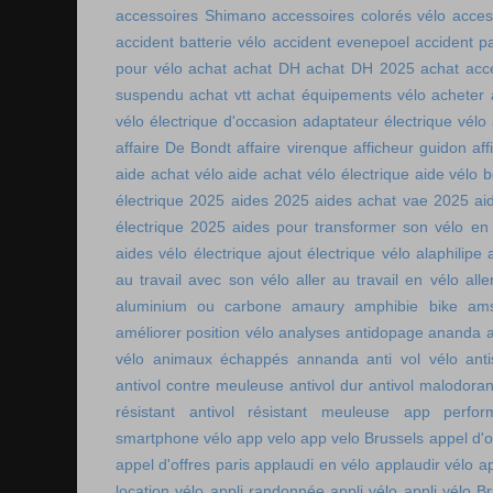
accessoires Shimano
accessoires colorés vélo
acces
accident batterie vélo
accident evenepoel
accident pa
pour vélo
achat
achat DH
achat DH 2025
achat acc
suspendu
achat vtt
achat équipements vélo
acheter
vélo électrique d'occasion
adaptateur électrique vélo
affaire De Bondt
affaire virenque
afficheur guidon
aff
aide achat vélo
aide achat vélo électrique
aide vélo b
électrique 2025
aides 2025
aides achat vae 2025
ai
électrique 2025
aides pour transformer son vélo en 
aides vélo électrique
ajout électrique vélo
alaphilipe
au travail avec son vélo
aller au travail en vélo
alle
aluminium ou carbone
amaury
amphibie bike
ams
améliorer position vélo
analyses antidopage
ananda
vélo
animaux échappés
annanda
anti vol vélo
ant
antivol contre meuleuse
antivol dur
antivol malodoran
résistant
antivol résistant meuleuse
app perfor
smartphone vélo
app velo
app velo Brussels
appel d'o
appel d'offres paris
applaudi en vélo
applaudir vélo
ap
location vélo
appli randonnée
appli vélo
appli vélo Br