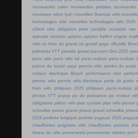
nouveautés cales
nouveautés pédales
nouveautés
nouveaux vélos lyon
nouvelles finances vélo
nouvelle
technologies vélo
nouvelles technologies vélo 2025
o2feel vélo
obligation piste cyclable
occasion vae
spéciale
omnium
optymo
optymo belfort
origine mail
vélo
où faire du gravel
où gravel
page officielle Bos
palmarès VTT
paradis gravel
parcours Giro 2025
pare
paris vélo
paris vélo taf
paris-roubaix
paris-roubaix 
patron de bosch
pays permis vélo
perdre du poids
moteur électrique Bosch
performance vélo
perfor
permis vélo
permis vélo électrique
perte de poids v
frein vélo
philipsen 2025
philipsen paris-roubaix
p
photos VTT
pi-pop
pic de puissance
pic moteur vé
obligatoire
piéton vélo
plan cycliste
plan vélo
plurion
schwalbe
pneus gravel
pneus gravel schwalbe
pneus
2025
podbike belgique
podride
pogacar 2025
pogaca
chauffantes
poignées vélo chauffantes
poisson d'av
faveur du vélo
ponomarets
ponomarets eidolon
port