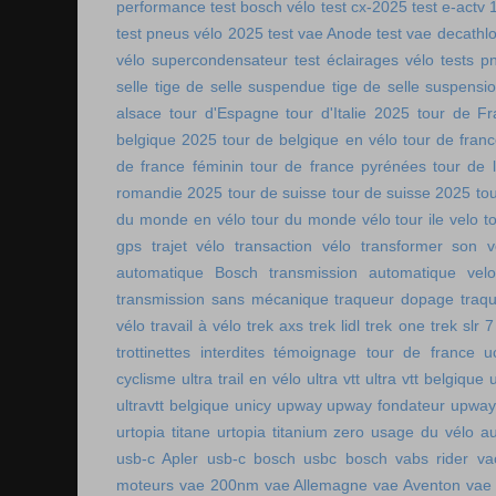
performance
test bosch vélo
test cx-2025
test e-actv 
test pneus vélo 2025
test vae Anode
test vae decathl
vélo supercondensateur
test éclairages vélo
tests p
selle
tige de selle suspendue
tige de selle suspensi
alsace
tour d'Espagne
tour d'Italie 2025
tour de Fr
belgique 2025
tour de belgique en vélo
tour de france
de france féminin
tour de france pyrénées
tour de l
romandie 2025
tour de suisse
tour de suisse 2025
to
du monde en vélo
tour du monde vélo
tour ile velo
t
gps
trajet vélo
transaction vélo
transformer son v
automatique Bosch
transmission automatique vel
transmission sans mécanique
traqueur dopage
traq
vélo
travail à vélo
trek axs
trek lidl
trek one
trek slr 7
trottinettes interdites
témoignage tour de france
u
cyclisme
ultra trail en vélo
ultra vtt
ultra vtt belgique
ultravtt belgique
unicy
upway
upway fondateur
upway
urtopia titane
urtopia titanium zero
usage du vélo a
usb-c Apler
usb-c bosch
usbc bosch
vabs rider
va
moteurs
vae 200nm
vae Allemagne
vae Aventon
vae