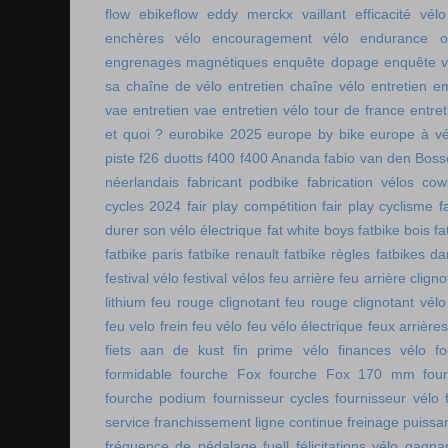
flow
ebikeflow
eddy merckx vaillant
efficacité vélo
enchères vélo
encouragement vélo
endurance on
engrenages magnétiques
enquête dopage
enquête v
sa chaîne de vélo
entretien chaîne vélo
entretien e
vae
entretien vae
entretien vélo tour de france
entret
et quoi ?
eurobike 2025
europe by bike
europe à vé
piste
f26 duotts
f400
f400 Ananda
fabio van den Bos
néerlandais
fabricant podbike
fabrication vélos co
cycles 2024
fair play compétition
fair play cyclisme
f
durer son vélo électrique
fat white boys
fatbike bois
fa
fatbike paris
fatbike renault
fatbike règles
fatbikes d
festival vélo
festival vélos
feu arrière
feu arrière cligno
lithium
feu rouge clignotant
feu rouge clignotant vélo
feu velo frein
feu vélo
feu vélo électrique
feux arrières
fiets aan de kust
fin prime vélo
finances vélo
fo
formidable
fourche Fox
fourche Fox 170 mm
fou
fourche podium
fournisseur cycles
fournisseur vélo
service
franchissement ligne continue
freinage puissa
fréquence de pédalage
fuell
félicitations vélo
gagnan