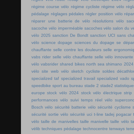
régime course vélo
régime cycliste
régime vélo
régl
pédalage
réglages pédales
régler position vélo
répa
réparer une batterie de vélo
résolutions vélo
sac
sacoche vélo imperméable
sacoches vélo
salon du v
vélo 2025
sanction De Bondt
sanction UCI
sans ch
vélo
science dopage
sciences du dopage
se dépa
chauffante
selle contre les douleurs
selle ergonomi
vabs rider
selle vélo chauffante
selle vélo innovante
vélo vabsrider
shared bikes north sea
shimano 2024
vélo
site web vélo
sketch cycliste
soldes décathlo
specialized taf
specialized travail
specialized vado
s
speedbike
sport au bureau
stade 2
stade2
statistiqu
europe
stock vélo 2024
stock vélo électrique
strip
performances vélo
suivi temps réel vélo
supercon
Bosch vélo
sécurité batterie vélo
sécurité cyclisme
sécurité sortie vélo
sécurité uci
t-line
tadej pogacar
vélo
taille de manivelles
taille manivelle
taille vélo
t
vélib
techniques pédalage
technocentre
tenways
ten