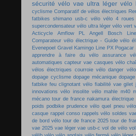
sécurité vélo
vae ultra léger
vélo 
cyclisme
Comparatif de vélos électriques
Re
fatbikes
shimano
usb-c vélo
vélo 4 roues
supercondensateur
vélo ultra léger
vélo vert
Acticycle
Amflow PL
Angell
Bosch Lin
Comparateur vélo électrique - Guide vélo él
Evenepoel
Gravel
Kamingo
Line PX
Pogacar
apprendre à faire du vélo
assurance vé
automatiques
capteur vae
casques vélo
cha
vélos électriques
courroie vélo
danger vélo
dopage cyclisme
dopage mécanique
dopage
fatbike
feu clignotant vélo
fiabilité vae
gilet
innovations vélo
insolite vélo
mahle m40
m
mécano tour de france
nakamura électrique
poids
podbike
prudence vélo
quel pneu vél
casque
rappel conso
rappels vélo
soldes va
de bord vélo
tour de france 2025
tour de fr
vae 2025
vae léger
vae usb-c
vol de vélo
vol
vélib
vélo
vélo anglais
vélo fermé
vélo léger