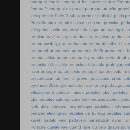
pourquoi courroi
pourquoi les barres sont différe
femme ?
pourquoi un gravel
pourquoi un vélo gravel
vélo
premier Paris-Roubaix
premier maillot à poids
pr
Paris-Roubaix
prendre soin de son vae
pression péda
vélo
primes vélo
primes vélo belgique
primoz roglic p
problèmes vélo cargo
production de vélos
production
promo cowboy
promo dealabs
promo décathlon hive
promo vtt
promo vélo
promo vélo 2025
promo vélo B
promos vélos
promotion roues
promotions vendredi v
protection tibia vélo
protection tête vélo
prototype vé
hiver
protéger batterie vélo
protéger batterie vélo froi
présentation amflow pl
prévot
puissance crête vél
pyrénées 2025
pyrénées tour de france
pédalage
péd
efficacement
pédaler mieux
pédales Ekoï
pédales 
Ekoï
pédales automatiques look
pédales capteur
péda
look date
pédales magnétiques
pédales motorisé
pédales électriques
pédalier de bureau
pédalier sa
kayak
pédalo vélo
pédavélo
pénétration dans l'air
Porsche
qualité vae
quand faire du vélo
quatre jour