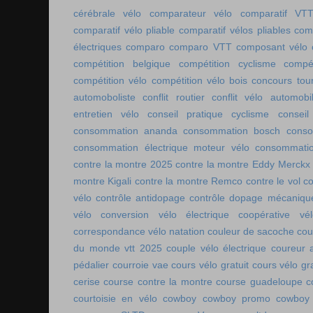
cérébrale vélo
comparateur vélo
comparatif VT
comparatif vélo pliable
comparatif vélos pliables
comp
électriques
comparo
comparo VTT
composant vélo
compétition belgique
compétition cyclisme
compé
compétition vélo
compétition vélo bois
concours tou
automoboliste
conflit routier
conflit vélo automobi
entretien vélo
conseil pratique cyclisme
conseil
consommation ananda
consommation bosch
conso
consommation électrique moteur vélo
consommatio
contre la montre 2025
contre la montre Eddy Merckx
montre Kigali
contre la montre Remco
contre le vol
co
vélo
contrôle antidopage
contrôle dopage mécaniqu
vélo
conversion vélo électrique
coopérative vél
correspondance vélo natation
couleur de sacoche
cou
du monde vtt 2025
couple vélo électrique
coureur a
pédalier
courroie vae
cours vélo gratuit
cours vélo gra
cerise
course contre la montre
course guadeloupe
c
courtoisie en vélo
cowboy
cowboy promo
cowboy 