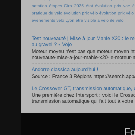
natation
étapes Giro 2025
état
évolution prix vae
é
pratique du vélo
évolution prix vélo
évolution prix vélo
évènements vélo Lyon
être visible à vélo
île vélo
Test nouveauté | Mise à jour Mahle X20 : le 
au gravel ? ⋆ Vojo
Moteur moyeu n'est pas que moteur moyen ht
nouveaute-mise-a-jour-mahle-x20-le-moteur-m
Andorre classica aujourd'hui !
Source : France 3 Régions https://search.a
Le Crossover GT, transmission automatique, c
Une première chez Intersport : voici le Cross
transmission automatique qui fait tout à votre 
Fo