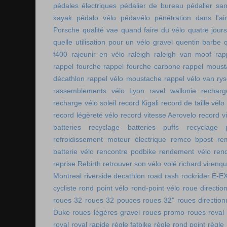
pédales électriques
pédalier de bureau
pédalier sa
kayak
pédalo vélo
pédavélo
pénétration dans l'air
Porsche
qualité vae
quand faire du vélo
quatre jour
quelle utilisation pour un vélo gravel
quentin barbe
f400
rajeunir en vélo
raleigh
raleigh van moof
rap
rappel fourche
rappel fourche carbone
rappel moust
décathlon
rappel vélo moustache
rappel vélo van rys
rassemblements vélo Lyon
ravel wallonie
rechar
recharge vélo soleil
record Kigali
record de taille vélo
record légèreté vélo
record vitesse Aerovelo
record v
batteries
recyclage batteries puffs
recyclage p
refroidissement moteur électrique
remco bpost
re
batterie vélo
rencontre podbike
rendement vélo
ren
reprise Rebirth
retrouver son vélo volé
richard virenq
Montreal
riverside decathlon
road rash
rockrider E-E
cycliste
rond point vélo
rond-point vélo
roue directio
roues 32
roues 32 pouces
roues 32"
roues direction
Duke
roues légères gravel
roues promo
roues roval
roval
roval rapide
règle fatbike
règle rond point
règle