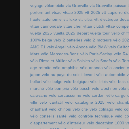
voyage vélomobile
vtc Granville
vtc Granville puissant
performant
vtcae
vtcae 2025
vtt 2025
vtt Lapierre él
haute autonomie
vtt luxe
vtt ultra
vtt électrique deca
vttae cannondale
vttae cher
vttae clutch
vttae compét
vuelta 2025
vuelta 2025 départ
vuelta tour
vélib chif
100% belge
vélo 2 batteries
vélo 2 moteurs
vélo 20
AMG F1
vélo Angell
vélo Anode
vélo BMW
vélo Califo
Mats
vélo Mercedes-Benz
vélo Paris-Saclay
vélo R4
vélo Riese et Müller
vélo Saisies
vélo Smafo
vélo Ter
age retraite
vélo amphibie
vélo ananda
vélo ancien
v
japon
vélo au pays du soleil levant
vélo automobile
v
belfort
vélo belge
vélo belgique
vélo blois
vélo bois 
marché
vélo bon prix
vélo bosch
vélo c'est non
vélo 
caravane
vélo carcassonne
vélo cardan
vélo cargo 
ville
vélo caritatif
vélo catalogne 2025
vélo chamb
chauffant
vélo chinois
vélo cité
vélo colnago
vélo co
vélo conseils santé
vélo contrôle technique
vélo co
d'appartement
vélo d'intérieur
vélo decathlon 1000
v