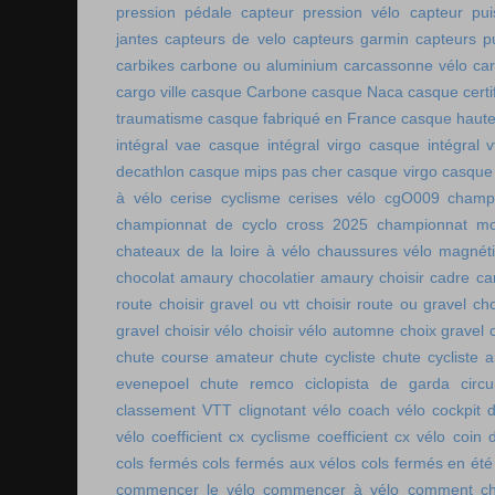
pression pédale
capteur pression vélo
capteur pu
jantes
capteurs de velo
capteurs garmin
capteurs p
carbikes
carbone ou aluminium
carcassonne vélo
car
cargo ville
casque Carbone
casque Naca
casque certi
traumatisme
casque fabriqué en France
casque haute
intégral vae
casque intégral virgo
casque intégral v
decathlon
casque mips pas cher
casque virgo
casque 
à vélo
cerise cyclisme
cerises vélo
cgO009
champ
championnat de cyclo cross 2025
championnat mo
chateaux de la loire à vélo
chaussures vélo magnét
chocolat amaury
chocolatier amaury
choisir cadre c
route
choisir gravel ou vtt
choisir route ou gravel
cho
gravel
choisir vélo
choisir vélo automne
choix gravel
chute course amateur
chute cycliste
chute cycliste 
evenepoel
chute remco
ciclopista de garda
circ
classement VTT
clignotant vélo
coach vélo
cockpit 
vélo
coefficient cx cyclisme
coefficient cx vélo
coin 
cols fermés
cols fermés aux vélos
cols fermés en été
commencer le vélo
commencer à vélo
comment cho