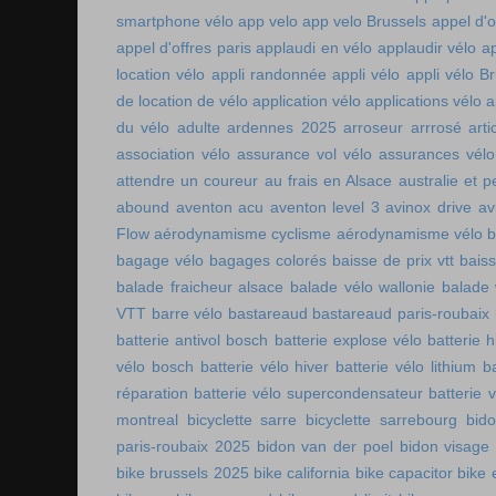
smartphone vélo
app velo
app velo Brussels
appel d'o
appel d'offres paris
applaudi en vélo
applaudir vélo
ap
location vélo
appli randonnée
appli vélo
appli vélo Br
de location de vélo
application vélo
applications vélo
a
du vélo adulte
ardennes 2025
arroseur arrrosé
art
association vélo
assurance vol vélo
assurances vélo
attendre un coureur
au frais en Alsace
australie et p
abound
aventon acu
aventon level 3
avinox drive
av
Flow
aérodynamisme cyclisme
aérodynamisme vélo
bagage vélo
bagages colorés
baisse de prix vtt
baiss
balade fraicheur alsace
balade vélo wallonie
balade 
VTT
barre vélo
bastareaud
bastareaud paris-roubaix
batterie antivol bosch
batterie explose vélo
batterie h
vélo bosch
batterie vélo hiver
batterie vélo lithium
b
réparation
batterie vélo supercondensateur
batterie 
montreal
bicyclette sarre
bicyclette sarrebourg
bid
paris-roubaix 2025
bidon van der poel
bidon visage
bike brussels 2025
bike california
bike capacitor
bike 