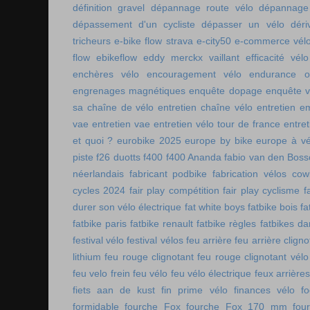
définition gravel
dépannage route vélo
dépannage 
dépassement d'un cycliste
dépasser un vélo
déri
tricheurs
e-bike flow strava
e-city50
e-commerce vél
flow
ebikeflow
eddy merckx vaillant
efficacité vélo
enchères vélo
encouragement vélo
endurance on
engrenages magnétiques
enquête dopage
enquête v
sa chaîne de vélo
entretien chaîne vélo
entretien e
vae
entretien vae
entretien vélo tour de france
entret
et quoi ?
eurobike 2025
europe by bike
europe à vé
piste
f26 duotts
f400
f400 Ananda
fabio van den Bos
néerlandais
fabricant podbike
fabrication vélos co
cycles 2024
fair play compétition
fair play cyclisme
f
durer son vélo électrique
fat white boys
fatbike bois
fa
fatbike paris
fatbike renault
fatbike règles
fatbikes d
festival vélo
festival vélos
feu arrière
feu arrière cligno
lithium
feu rouge clignotant
feu rouge clignotant vélo
feu velo frein
feu vélo
feu vélo électrique
feux arrières
fiets aan de kust
fin prime vélo
finances vélo
fo
formidable
fourche Fox
fourche Fox 170 mm
fou