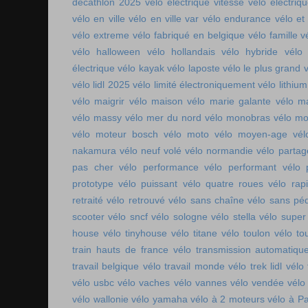
décathlon 2025
vélo electrique vitesse
vélo electri
vélo en ville
vélo en ville var
vélo endurance
vélo et
vélo extreme
vélo fabriqué en belgique
vélo famille
v
vélo halloween
vélo hollandais
vélo hybride
vélo 
électrique
vélo kayak
vélo laposte
vélo le plus grand
v
vélo lidl 2025
vélo limité électroniquement
vélo lithium
vélo maigrir
vélo maison
vélo marie galante
vélo ma
vélo massy
vélo mer du nord
vélo monobras
vélo m
vélo moteur bosch
vélo moto
vélo moyen-age
vél
nakamura
vélo neuf volé
vélo normandie
vélo parta
pas cher
vélo performance
vélo performant
vélo 
prototype
vélo puissant
vélo quatre roues
vélo rap
retraité
vélo retrouvé
vélo sans chaîne
vélo sans pé
scooter
vélo sncf
vélo sologne
vélo stella
vélo super
house
vélo tinyhouse
vélo titane
vélo toulon
vélo to
train hauts de france
vélo transmission automatiqu
travail belgique
vélo travail monde
vélo trek lidl
vélo 
vélo usbc
vélo vaches
vélo vannes
vélo vendée
vélo
vélo wallonie
vélo yamaha
vélo à 2 moteurs
vélo à Pa