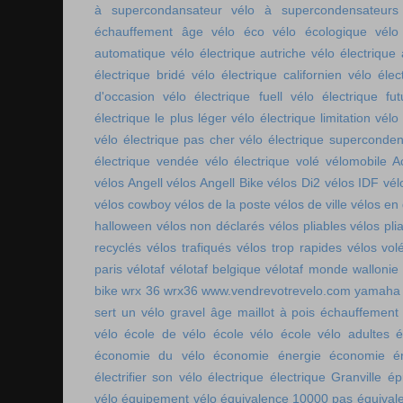
à supercondansateur
vélo à supercondensateurs
échauffement âge
vélo éco
vélo écologique
vélo
automatique
vélo électrique autriche
vélo électrique 
électrique bridé
vélo électrique californien
vélo élec
d'occasion
vélo électrique fuell
vélo électrique fut
électrique le plus léger
vélo électrique limitation
vélo 
vélo électrique pas cher
vélo électrique superconde
électrique vendée
vélo électrique volé
vélomobile Ac
vélos Angell
vélos Angell Bike
vélos Di2
vélos IDF
vél
vélos cowboy
vélos de la poste
vélos de ville
vélos en
halloween
vélos non déclarés
vélos pliables
vélos pli
recyclés
vélos trafiqués
vélos trop rapides
vélos vol
paris
vélotaf
vélotaf belgique
vélotaf monde
wallonie
bike
wrx 36
wrx36
www.vendrevotrevelo.com
yamaha 
sert un vélo gravel
âge maillot à pois
échauffement
vélo
école de vélo
école vélo
école vélo adultes
é
économie du vélo
économie énergie
économie én
électrifier son vélo
électrique
électrique Granville
ép
vélo
équipement vélo
équivalence 10000 pas
équival