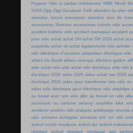
Pogacar
Vélo à cardan
Vélobécane
WBR
World Bic
Y1RS
Zipp
Zipp Goodyear
Zwift
abandon du plan vél
abandon remco evenepoel
abandon tour de fran
accessoires Shimano
accessoires colorés vélo
acces
accident batterie vélo
accident evenepoel
accident pa
pour vélo
achat
achat DH
achat DH 2025
achat acc
suspendu
achat vtt
achat équipements vélo
acheter
vélo électrique d'occasion
adaptateur électrique vélo
affaire De Bondt
affaire virenque
afficheur guidon
aff
aide achat vélo
aide achat vélo électrique
aide vélo b
électrique 2025
aides 2025
aides achat vae 2025
ai
électrique 2025
aides pour transformer son vélo en 
aides vélo électrique
ajout électrique vélo
alaphilipe
au travail avec son vélo
aller au travail en vélo
alle
aluminium ou carbone
amaury
amphibie bike
ams
améliorer position vélo
analyses antidopage
ananda
vélo
animaux échappés
annanda
anti vol vélo
ant
antivol contre meuleuse
antivol dur
antivol malodoran
résistant
antivol résistant meuleuse
app perfor