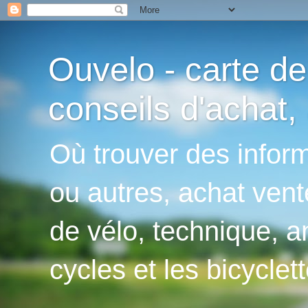
Ouvelo - carte de
conseils d'achat, 
Où trouver des inform
ou autres, achat vent
de vélo, technique, an
cycles et les bicyclett