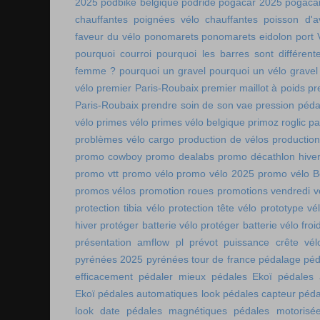
2025
podbike belgique
podride
pogacar 2025
pogaca
chauffantes
poignées vélo chauffantes
poisson d'av
faveur du vélo
ponomarets
ponomarets eidolon
port
pourquoi courroi
pourquoi les barres sont différe
femme ?
pourquoi un gravel
pourquoi un vélo gravel
vélo
premier Paris-Roubaix
premier maillot à poids
pr
Paris-Roubaix
prendre soin de son vae
pression péda
vélo
primes vélo
primes vélo belgique
primoz roglic p
problèmes vélo cargo
production de vélos
production
promo cowboy
promo dealabs
promo décathlon hive
promo vtt
promo vélo
promo vélo 2025
promo vélo B
promos vélos
promotion roues
promotions vendredi v
protection tibia vélo
protection tête vélo
prototype vé
hiver
protéger batterie vélo
protéger batterie vélo froi
présentation amflow pl
prévot
puissance crête vél
pyrénées 2025
pyrénées tour de france
pédalage
péd
efficacement
pédaler mieux
pédales Ekoï
pédales 
Ekoï
pédales automatiques look
pédales capteur
péda
look date
pédales magnétiques
pédales motorisé