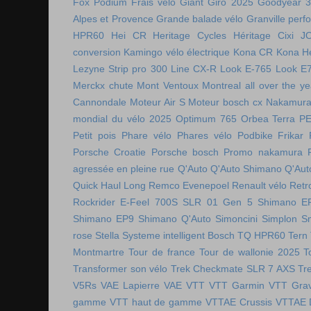
Fox Podium
Frais vélo
Giant
Giro 2025
Goodyear 
Alpes et Provence
Grande balade vélo
Granville perf
HPR60
Hei CR
Heritage Cycles
Héritage Cixi
J
conversion
Kamingo vélo électrique
Kona CR
Kona H
Lezyne Strip pro 300
Line CX-R
Look E-765
Look E
Merckx chute
Mont Ventoux
Montreal all over the ye
Cannondale
Moteur Air S
Moteur bosch cx
Nakamura 
mondial du vélo 2025
Optimum 765
Orbea Terra
P
Petit pois
Phare vélo
Phares vélo
Podbike Frikar
Porsche Croatie
Porsche bosch
Promo nakamura
agressée en pleine rue
Q'Auto
Q'Auto Shimano
Q'Aut
Quick Haul Long
Remco Evenepoel
Renault vélo
Retr
Rockrider E-Feel 700S
SLR 01 Gen 5
Shimano E
Shimano EP9
Shimano Q'Auto
Simoncini
Simplon
S
rose
Stella
Systeme intelligent Bosch
TQ HPR60
Tern
Montmartre
Tour de france
Tour de wallonie 2025
T
Transformer son vélo
Trek Checkmate SLR 7 AXS
Tr
V5Rs
VAE Lapierre
VAE VTT
VTT Garmin
VTT Grav
gamme
VTT haut de gamme
VTTAE Crussis
VTTAE 