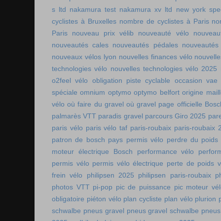
s ltd
nakamura test
nakamura xv ltd
new york spee
cyclistes à Bruxelles
nombre de cyclistes à Paris
no
Paris
nouveau prix vélib
nouveauté vélo
nouveau
nouveautés cales
nouveautés pédales
nouveautés
nouveaux vélos lyon
nouvelles finances vélo
nouvelle
technologies vélo
nouvelles technologies vélo 2025
o2feel vélo
obligation piste cyclable
occasion vae
spéciale
omnium
optymo
optymo belfort
origine mail
vélo
où faire du gravel
où gravel
page officielle Bos
palmarès VTT
paradis gravel
parcours Giro 2025
pare
paris vélo
paris vélo taf
paris-roubaix
paris-roubaix 
patron de bosch
pays permis vélo
perdre du poids
moteur électrique Bosch
performance vélo
perfor
permis vélo
permis vélo électrique
perte de poids v
frein vélo
philipsen 2025
philipsen paris-roubaix
p
photos VTT
pi-pop
pic de puissance
pic moteur vé
obligatoire
piéton vélo
plan cycliste
plan vélo
plurion
schwalbe
pneus gravel
pneus gravel schwalbe
pneus