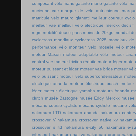
composant vélo
marie galante
marie-galante vélo
mar
ancienne vae
marque de vélo autrichienne
marque
matricule vélo
mauro gianetti
meilleur coureur cycl
meilleur vae
meilleur velo electrique
merckx décisif
mgm
mobilité douce paris
moins de 20kgs
mondial du
cyclocross
mondiaux cyclocross 2025
mondiaux de 
performance vélo
moniteur vélo
moselle vélo
mote
moteur Maxon
moteur adaptable vélo
moteur ana
central vae
moteur friction réduite
moteur léger
moteu
moteur puissant et léger
moteur vae bridé
moteur vél
vélo puissant
moteur vélo supercondensateur
moteu
électrique ananda
moteur électrique bosch
moteur 
léger
moteur électrique yamaha
moteurs Ananda
mo
clutch
musée Bastogne
musée Eddy Merckx
musée 
mécano course cycliste
mécano cycliste
mécano vél
nakamura LTD
nakamura ananda
nakamura centur
crossover V
nakamura crossover native xv
nakamur
crossover s ltd
nakamura e-city 50
nakamura e-s
intersport
nakamura nati ve
nakamura promo
nakamu