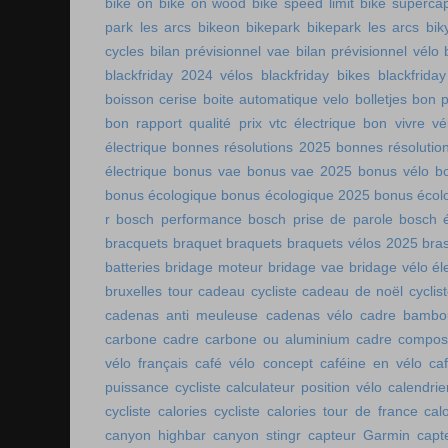
bike on
bike on wood
bike speed limit
bike supercap
park les arcs
bikeon
bikepark
bikepark les arcs
bik
cycles
bilan prévisionnel vae
bilan prévisionnel vélo
blackfriday 2024 vélos
blackfriday bikes
blackfriday
boisson cerise
boite automatique velo
bolletjes
bon p
bon rapport qualité prix vtc électrique
bon vivre vé
électrique
bonnes résolutions 2025
bonnes résolutio
électrique
bonus vae
bonus vae 2025
bonus vélo
b
bonus écologique
bonus écologique 2025
bonus écol
r
bosch performance
bosch prise de parole
bosch é
bracquets
braquet
braquets
braquets vélos 2025
bra
batteries
bridage moteur
bridage vae
bridage vélo él
bruxelles tour
cadeau cycliste
cadeau de noël cyclis
cadenas anti meuleuse
cadenas vélo
cadre bambo
carbone
cadre carbone ou aluminium
cadre compos
vélo français
café vélo concept
caféine en vélo
ca
puissance cycliste
calculateur position vélo
calendri
cycliste
calories cycliste
calories tour de france
cal
canyon highbar
canyon stingr
capteur Garmin
capt