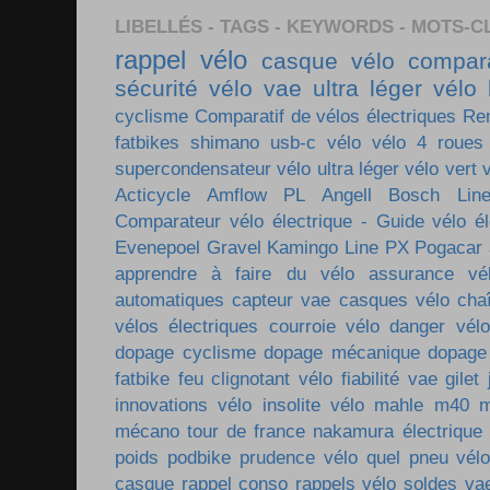
LIBELLÉS - TAGS - KEYWORDS - MOTS-C
rappel vélo
casque vélo
compara
sécurité vélo
vae ultra léger
vélo 
cyclisme
Comparatif de vélos électriques
Re
fatbikes
shimano
usb-c vélo
vélo 4 roues
supercondensateur
vélo ultra léger
vélo vert
Acticycle
Amflow PL
Angell
Bosch Lin
Comparateur vélo électrique - Guide vélo él
Evenepoel
Gravel
Kamingo
Line PX
Pogacar
apprendre à faire du vélo
assurance vé
automatiques
capteur vae
casques vélo
cha
vélos électriques
courroie vélo
danger vélo
dopage cyclisme
dopage mécanique
dopage
fatbike
feu clignotant vélo
fiabilité vae
gilet
innovations vélo
insolite vélo
mahle m40
m
mécano tour de france
nakamura électrique
poids
podbike
prudence vélo
quel pneu vél
casque
rappel conso
rappels vélo
soldes va