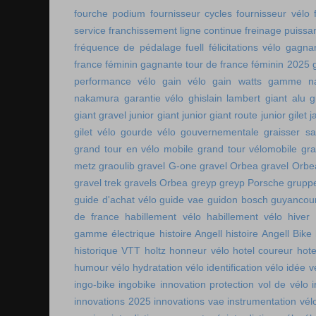
fourche podium
fournisseur cycles
fournisseur vélo
service
franchissement ligne continue
freinage puissa
fréquence de pédalage
fuell
félicitations vélo
gagnan
france féminin
gagnante tour de france féminin 2025
performance vélo
gain vélo
gain watts
gamme n
nakamura
garantie vélo
ghislain lambert
giant alu
g
giant gravel junior
giant junior
giant route junior
gilet 
gilet vélo
gourde vélo
gouvernementale
graisser s
grand tour en vélo mobile
grand tour vélomobile
gra
metz
graoulib
gravel G-one
gravel Orbea
gravel Orbe
gravel trek
gravels Orbea
greyp
greyp Porsche
gruppe
guide d'achat vélo
guide vae
guidon bosch
guyancou
de france
habillement vélo
habillement vélo hiver
gamme électrique
histoire Angell
histoire Angell Bike
historique VTT
holtz
honneur vélo
hotel coureur
hot
humour vélo
hydratation vélo
identification vélo
idée v
ingo-bike
ingobike
innovation protection vol de vélo
innovations 2025
innovations vae
instrumentation vél