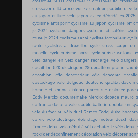
crossover SLTD
crossover V
crossover ltd
crossove
crossover s ltd
crossover xv
créateur podbike
ct vélo
au japon
culture vélo japon
cx
cx débridé
cx-2025
cyclisme antisportif
cyclisme au japon
cyclisme bmx f
jo 2024
cyclisme dangers
cyclisme et caféine
cycl
route jo 2024
cyclisme santé
cycliste footballeur
cyclis
route
cyclistes à Bruxelles
cyclo cross coupe du
moselle
cyclotourisme sarre
cyclotouriste wallonie
c
vélo
danger en vélo
danger recharge vélo
dangers
decathlon 520 électriques 29
decathlon promo vae
d
decathlon vélo
descendeur vélo
descente escalie
destockage velo Belgique
deutsche qualitat
deux mé
homme et femme
distance parcourue
distance parco
Eddy Merckx
documentaire Merckx
dopage mauro gi
de france
douane vélo
double batterie
doubler un cyc
vélo
du foot au vélo
duel Remco Tadej
duke baccara
de vie vélo électrique
débridage moteur Bosch
débr
France
début vélo
début à vélo
débuter le vélo
débute
rockrider
déconfinement
décoration vélo
décorer son 