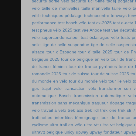
sécurité sortie vélo
sécurité uci
t-line
tadej pogacar
vélo
taille de manivelles
taille manivelle
taille vélo
t
vélib
techniques pédalage
technocentre
tenways
ten
performance
test bosch vélo
test cx-2025
test e-actv 
test pneus vélo 2025
test vae Anode
test vae decathl
vélo supercondensateur
test éclairages vélo
tests p
selle
tige de selle suspendue
tige de selle suspensi
alsace
tour d'Espagne
tour d'Italie 2025
tour de Fr
belgique 2025
tour de belgique en vélo
tour de france
de france féminin
tour de france pyrénées
tour de l
romandie 2025
tour de suisse
tour de suisse 2025
to
du monde en vélo
tour du monde vélo
tour ile velo
t
gps
trajet vélo
transaction vélo
transformer son v
automatique Bosch
transmission automatique vel
transmission sans mécanique
traqueur dopage
traq
vélo
travail à vélo
trek axs
trek lidl
trek one
trek slr 7
trottinettes interdites
témoignage tour de france
u
cyclisme
ultra trail en vélo
ultra vtt
ultra vtt belgique
ultravtt belgique
unicy
upway
upway fondateur
upway