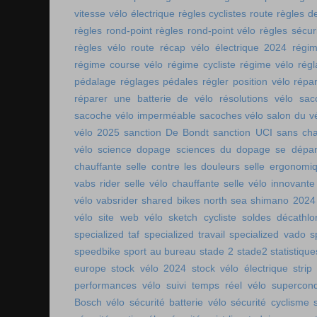
vitesse vélo électrique
règles cyclistes route
règles de
règles rond-point
règles rond-point vélo
règles sécuri
règles vélo route
récap vélo électrique 2024
régi
régime course vélo
régime cycliste
régime vélo
régl
pédalage
réglages pédales
régler position vélo
répa
réparer une batterie de vélo
résolutions vélo
sac
sacoche vélo imperméable
sacoches vélo
salon du v
vélo 2025
sanction De Bondt
sanction UCI
sans ch
vélo
science dopage
sciences du dopage
se dépa
chauffante
selle contre les douleurs
selle ergonomi
vabs rider
selle vélo chauffante
selle vélo innovante
vélo vabsrider
shared bikes north sea
shimano 2024
vélo
site web vélo
sketch cycliste
soldes décathlo
specialized taf
specialized travail
specialized vado
s
speedbike
sport au bureau
stade 2
stade2
statistiqu
europe
stock vélo 2024
stock vélo électrique
strip
performances vélo
suivi temps réel vélo
supercon
Bosch vélo
sécurité batterie vélo
sécurité cyclisme