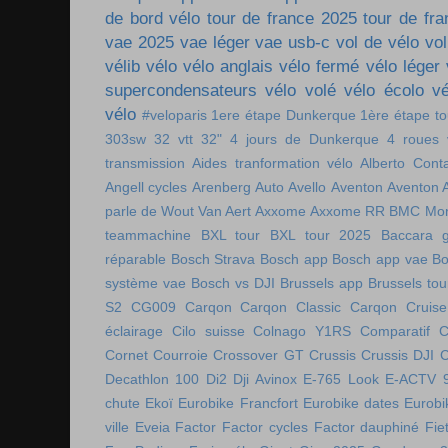
de bord vélo
tour de france 2025
tour de fr
vae 2025
vae léger
vae usb-c
vol de vélo
vol
vélib
vélo
vélo anglais
vélo fermé
vélo léger
supercondensateurs
vélo volé
vélo écolo
vé
vélo
#veloparis
1ere étape Dunkerque
1ère étape t
303sw
32 vtt
32"
4 jours de Dunkerque
4 roues 
transmission
Aides tranformation vélo
Alberto Cont
Angell cycles
Arenberg
Auto
Avello
Aventon
Aventon 
parle de Wout Van Aert
Axxome
Axxome RR
BMC Mon
teammachine
BXL tour
BXL tour 2025
Baccara g
réparable
Bosch Strava
Bosch app
Bosch app vae
Bo
système vae
Bosch vs DJI
Brussels app
Brussels tou
S2
CG009
Carqon
Carqon Classic
Carqon Cruise
éclairage
Cilo suisse
Colnago Y1RS
Comparatif
C
Cornet
Courroie
Crossover GT
Crussis
Crussis DJI
C
Decathlon 100
Di2
Dji Avinox
E-765 Look
E-ACTV 
chute
Ekoï
Eurobike Francfort
Eurobike dates
Eurobi
ville
Eveia
Factor
Factor cycles
Factor dauphiné
Fie