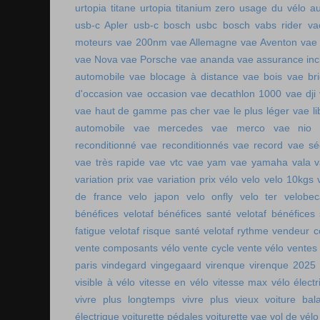
urtopia titane
urtopia titanium zero
usage du vélo a
usb-c Apler
usb-c bosch
usbc bosch
vabs rider
va
moteurs
vae 200nm
vae Allemagne
vae Aventon
vae
vae Nova
vae Porsche
vae ananda
vae assurance inc
automobile
vae blocage à distance
vae bois
vae br
d'occasion vae occasion
vae decathlon 1000
vae dji
vae haut de gamme pas cher
vae le plus léger
vae li
automobile
vae mercedes
vae merco
vae nio
reconditionné
vae reconditionnés
vae record
vae sé
vae très rapide
vae vtc
vae yam
vae yamaha
vala
variation prix vae
variation prix vélo
velo
velo 10kgs
de france
velo japon
velo onfly
velo ter
velobe
bénéfices
velotaf bénéfices santé
velotaf bénéfices
fatigue
velotaf risque santé
velotaf rythme
vendeur c
vente composants vélo
vente cycle
vente vélo
ventes
paris
vindegard
vingegaard
virenque
virenque 2025
visible à vélo
vitesse en vélo
vitesse max vélo électr
vivre plus longtemps
vivre plus vieux
voiture bala
électrique
voiturette pédales
voiturette vae
vol de vélo