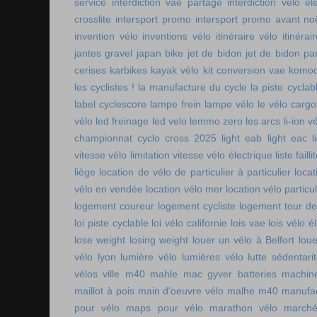
service
interdiction vae partagé
interdiction vélo é
crosslite
intersport promo
intersport promo avant no
invention vélo
inventions vélo
itinéraire vélo
itinérai
jantes gravel
japan bike
jet de bidon
jet de bidon pa
cerises
karbikes
kayak vélo
kit conversion vae
komoo
les cyclistes !
la manufacture du cycle
la piste cycla
label cyclescore
lampe frein
lampe vélo
le vélo cargo
vélo
led freinage
led velo
lemmo zero
les arcs
li-ion v
championnat cyclo cross 2025
light eab
light eac
l
vitesse vélo
limitation vitesse vélo électrique
liste faill
liège
location de vélo de particulier à particulier
locat
vélo en vendée
location vélo mer
location vélo particul
logement coureur
logement cycliste
logement tour de
loi piste cyclable
loi vélo californie
lois vae
lois vélo é
lose weight
losing weight
louer un vélo à Belfort
lou
vélo lyon
lumière vélo
lumières vélo
lutte sédentari
vélos ville
m40 mahle
mac gyver batteries
machin
maillot à pois
main d'oeuvre vélo
malhe m40
manufac
pour vélo
maps pour vélo
marathon vélo
marché