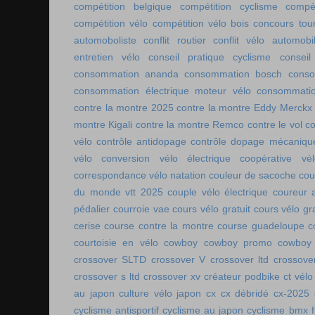
compétition belgique
compétition cyclisme
compé
compétition vélo
compétition vélo bois
concours tou
automoboliste
conflit routier
conflit vélo automobi
entretien vélo
conseil pratique cyclisme
conseil
consommation ananda
consommation bosch
conso
consommation électrique moteur vélo
consommatio
contre la montre 2025
contre la montre Eddy Merckx
montre Kigali
contre la montre Remco
contre le vol
co
vélo
contrôle antidopage
contrôle dopage mécaniqu
vélo
conversion vélo électrique
coopérative vél
correspondance vélo natation
couleur de sacoche
cou
du monde vtt 2025
couple vélo électrique
coureur a
pédalier
courroie vae
cours vélo gratuit
cours vélo gra
cerise
course contre la montre
course guadeloupe
c
courtoisie en vélo
cowboy
cowboy promo
cowboy 
crossover SLTD
crossover V
crossover ltd
crossove
crossover s ltd
crossover xv
créateur podbike
ct vélo
au japon
culture vélo japon
cx
cx débridé
cx-2025
cyclisme antisportif
cyclisme au japon
cyclisme bmx f