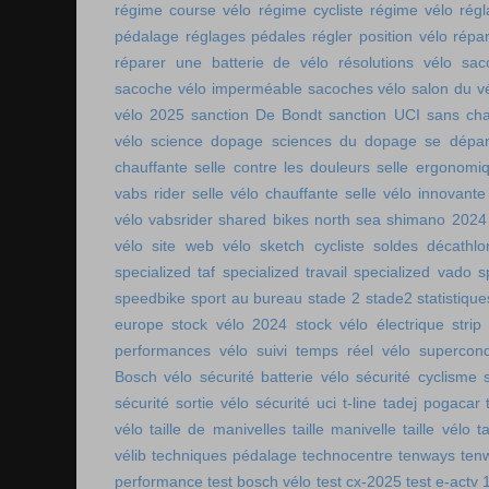
régime course vélo
régime cycliste
régime vélo
régl
pédalage
réglages pédales
régler position vélo
répa
réparer une batterie de vélo
résolutions vélo
sac
sacoche vélo imperméable
sacoches vélo
salon du v
vélo 2025
sanction De Bondt
sanction UCI
sans ch
vélo
science dopage
sciences du dopage
se dépa
chauffante
selle contre les douleurs
selle ergonomi
vabs rider
selle vélo chauffante
selle vélo innovante
vélo vabsrider
shared bikes north sea
shimano 2024
vélo
site web vélo
sketch cycliste
soldes décathlo
specialized taf
specialized travail
specialized vado
s
speedbike
sport au bureau
stade 2
stade2
statistiqu
europe
stock vélo 2024
stock vélo électrique
strip
performances vélo
suivi temps réel vélo
supercon
Bosch vélo
sécurité batterie vélo
sécurité cyclisme
sécurité sortie vélo
sécurité uci
t-line
tadej pogacar
vélo
taille de manivelles
taille manivelle
taille vélo
t
vélib
techniques pédalage
technocentre
tenways
ten
performance
test bosch vélo
test cx-2025
test e-actv 