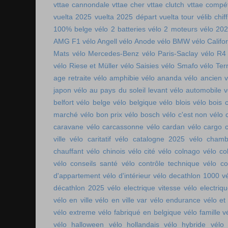
vttae cannondale
vttae cher
vttae clutch
vttae compét
vuelta 2025
vuelta 2025 départ
vuelta tour
vélib chif
100% belge
vélo 2 batteries
vélo 2 moteurs
vélo 20
AMG F1
vélo Angell
vélo Anode
vélo BMW
vélo Califo
Mats
vélo Mercedes-Benz
vélo Paris-Saclay
vélo R4
vélo Riese et Müller
vélo Saisies
vélo Smafo
vélo Ter
age retraite
vélo amphibie
vélo ananda
vélo ancien
v
japon
vélo au pays du soleil levant
vélo automobile
v
belfort
vélo belge
vélo belgique
vélo blois
vélo bois 
marché
vélo bon prix
vélo bosch
vélo c'est non
vélo 
caravane
vélo carcassonne
vélo cardan
vélo cargo 
ville
vélo caritatif
vélo catalogne 2025
vélo chamb
chauffant
vélo chinois
vélo cité
vélo colnago
vélo co
vélo conseils santé
vélo contrôle technique
vélo co
d'appartement
vélo d'intérieur
vélo decathlon 1000
v
décathlon 2025
vélo electrique vitesse
vélo electri
vélo en ville
vélo en ville var
vélo endurance
vélo et
vélo extreme
vélo fabriqué en belgique
vélo famille
v
vélo halloween
vélo hollandais
vélo hybride
vélo 