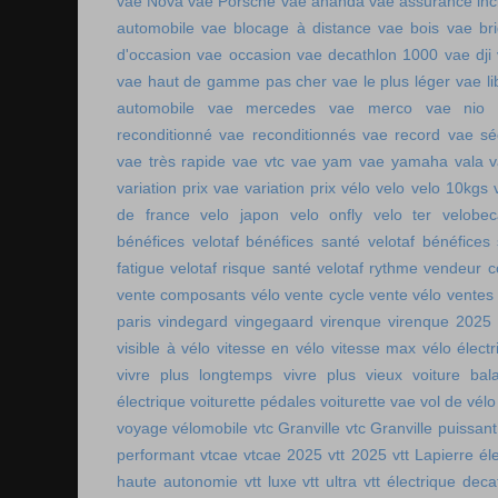
vae Nova
vae Porsche
vae ananda
vae assurance inc
automobile
vae blocage à distance
vae bois
vae br
d'occasion vae occasion
vae decathlon 1000
vae dji
vae haut de gamme pas cher
vae le plus léger
vae li
automobile
vae mercedes
vae merco
vae nio
reconditionné
vae reconditionnés
vae record
vae sé
vae très rapide
vae vtc
vae yam
vae yamaha
vala
variation prix vae
variation prix vélo
velo
velo 10kgs
de france
velo japon
velo onfly
velo ter
velobe
bénéfices
velotaf bénéfices santé
velotaf bénéfices
fatigue
velotaf risque santé
velotaf rythme
vendeur c
vente composants vélo
vente cycle
vente vélo
ventes
paris
vindegard
vingegaard
virenque
virenque 2025
visible à vélo
vitesse en vélo
vitesse max vélo électr
vivre plus longtemps
vivre plus vieux
voiture bala
électrique
voiturette pédales
voiturette vae
vol de vélo
voyage vélomobile
vtc Granville
vtc Granville puissant
performant
vtcae
vtcae 2025
vtt 2025
vtt Lapierre él
haute autonomie
vtt luxe
vtt ultra
vtt électrique deca