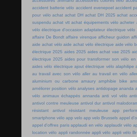
accessoires Shimano
accessoires colorés vélo
acces
accident batterie vélo
accident evenepoel
accident pa
pour vélo
achat
achat DH
achat DH 2025
achat acc
suspendu
achat vtt
achat équipements vélo
acheter
vélo électrique d'occasion
adaptateur électrique vélo
affaire De Bondt
affaire virenque
afficheur guidon
aff
aide achat vélo
aide achat vélo électrique
aide vélo b
électrique 2025
aides 2025
aides achat vae 2025
ai
électrique 2025
aides pour transformer son vélo en 
aides vélo électrique
ajout électrique vélo
alaphilipe
au travail avec son vélo
aller au travail en vélo
alle
aluminium ou carbone
amaury
amphibie bike
ams
améliorer position vélo
analyses antidopage
ananda
vélo
animaux échappés
annanda
anti vol vélo
ant
antivol contre meuleuse
antivol dur
antivol malodoran
résistant
antivol résistant meuleuse
app perfor
smartphone vélo
app velo
app velo Brussels
appel d'o
appel d'offres paris
applaudi en vélo
applaudir vélo
ap
location vélo
appli randonnée
appli vélo
appli vélo Br