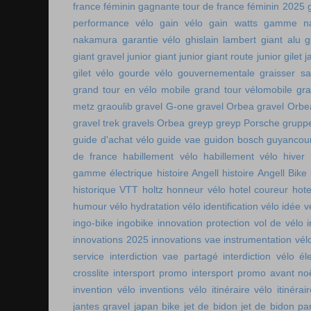
france féminin
gagnante tour de france féminin 2025
performance vélo
gain vélo
gain watts
gamme n
nakamura
garantie vélo
ghislain lambert
giant alu
g
giant gravel junior
giant junior
giant route junior
gilet 
gilet vélo
gourde vélo
gouvernementale
graisser s
grand tour en vélo mobile
grand tour vélomobile
gra
metz
graoulib
gravel G-one
gravel Orbea
gravel Orbe
gravel trek
gravels Orbea
greyp
greyp Porsche
gruppe
guide d'achat vélo
guide vae
guidon bosch
guyancou
de france
habillement vélo
habillement vélo hiver
gamme électrique
histoire Angell
histoire Angell Bike
historique VTT
holtz
honneur vélo
hotel coureur
hot
humour vélo
hydratation vélo
identification vélo
idée v
ingo-bike
ingobike
innovation protection vol de vélo
innovations 2025
innovations vae
instrumentation vél
service
interdiction vae partagé
interdiction vélo é
crosslite
intersport promo
intersport promo avant no
invention vélo
inventions vélo
itinéraire vélo
itinérai
jantes gravel
japan bike
jet de bidon
jet de bidon pa