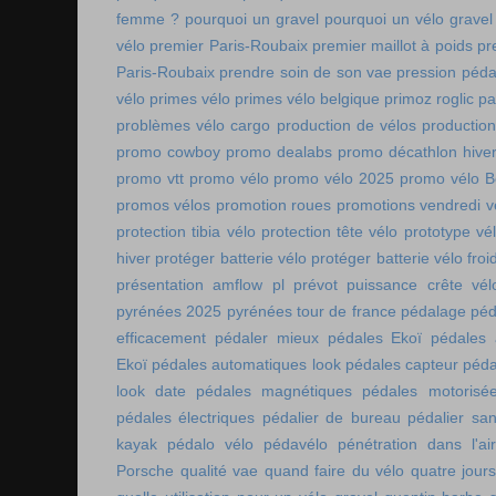
femme ?
pourquoi un gravel
pourquoi un vélo gravel
vélo
premier Paris-Roubaix
premier maillot à poids
pr
Paris-Roubaix
prendre soin de son vae
pression péda
vélo
primes vélo
primes vélo belgique
primoz roglic p
problèmes vélo cargo
production de vélos
production
promo cowboy
promo dealabs
promo décathlon hive
promo vtt
promo vélo
promo vélo 2025
promo vélo B
promos vélos
promotion roues
promotions vendredi v
protection tibia vélo
protection tête vélo
prototype vé
hiver
protéger batterie vélo
protéger batterie vélo froi
présentation amflow pl
prévot
puissance crête vél
pyrénées 2025
pyrénées tour de france
pédalage
péd
efficacement
pédaler mieux
pédales Ekoï
pédales 
Ekoï
pédales automatiques look
pédales capteur
péda
look date
pédales magnétiques
pédales motorisé
pédales électriques
pédalier de bureau
pédalier sa
kayak
pédalo vélo
pédavélo
pénétration dans l'air
Porsche
qualité vae
quand faire du vélo
quatre jour