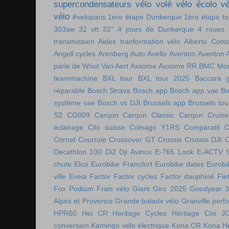
supercondensateurs
vélo volé
vélo écolo
vé
vélo
#veloparis
1ere étape Dunkerque
1ère étape t
303sw
32 vtt
32"
4 jours de Dunkerque
4 roues 
transmission
Aides tranformation vélo
Alberto Cont
Angell cycles
Arenberg
Auto
Avello
Aventon
Aventon 
parle de Wout Van Aert
Axxome
Axxome RR
BMC Mon
teammachine
BXL tour
BXL tour 2025
Baccara g
réparable
Bosch Strava
Bosch app
Bosch app vae
Bo
système vae
Bosch vs DJI
Brussels app
Brussels tou
S2
CG009
Carqon
Carqon Classic
Carqon Cruise
éclairage
Cilo suisse
Colnago Y1RS
Comparatif
C
Cornet
Courroie
Crossover GT
Crussis
Crussis DJI
C
Decathlon 100
Di2
Dji Avinox
E-765 Look
E-ACTV 
chute
Ekoï
Eurobike Francfort
Eurobike dates
Eurobi
ville
Eveia
Factor
Factor cycles
Factor dauphiné
Fie
Fox Podium
Frais vélo
Giant
Giro 2025
Goodyear 
Alpes et Provence
Grande balade vélo
Granville perf
HPR60
Hei CR
Heritage Cycles
Héritage Cixi
J
conversion
Kamingo vélo électrique
Kona CR
Kona H