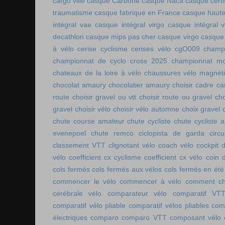
cargo ville
casque Carbone
casque Naca
casque certi
traumatisme
casque fabriqué en France
casque haute
intégral vae
casque intégral virgo
casque intégral v
decathlon
casque mips pas cher
casque virgo
casque 
à vélo
cerise cyclisme
cerises vélo
cgO009
champ
championnat de cyclo cross 2025
championnat mo
chateaux de la loire à vélo
chaussures vélo magnét
chocolat amaury
chocolatier amaury
choisir cadre c
route
choisir gravel ou vtt
choisir route ou gravel
cho
gravel
choisir vélo
choisir vélo automne
choix gravel
chute course amateur
chute cycliste
chute cycliste 
evenepoel
chute remco
ciclopista de garda
circ
classement VTT
clignotant vélo
coach vélo
cockpit 
vélo
coefficient cx cyclisme
coefficient cx vélo
coin 
cols fermés
cols fermés aux vélos
cols fermés en été
commencer le vélo
commencer à vélo
comment cho
cérébrale vélo
comparateur vélo
comparatif VT
comparatif vélo pliable
comparatif vélos pliables
comp
électriques
comparo
comparo VTT
composant vélo