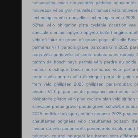
nouveautés cales
nouveautés pédales
nouveautés
nouveaux vélos lyon
nouvelles finances vélo
nouvelle
technologies vélo
nouvelles technologies vélo 2025
o2feel vélo
obligation piste cyclable
occasion vae
spéciale
omnium
optymo
optymo belfort
origine mail
vélo
où faire du gravel
où gravel
page officielle Bos
palmarès VTT
paradis gravel
parcours Giro 2025
pare
paris vélo
paris vélo taf
paris-roubaix
paris-roubaix 
patron de bosch
pays permis vélo
perdre du poids
moteur électrique Bosch
performance vélo
perfor
permis vélo
permis vélo électrique
perte de poids v
frein vélo
philipsen 2025
philipsen paris-roubaix
p
photos VTT
pi-pop
pic de puissance
pic moteur vé
obligatoire
piéton vélo
plan cycliste
plan vélo
plurion
schwalbe
pneus gravel
pneus gravel schwalbe
pneus
2025
podbike belgique
podride
pogacar 2025
pogaca
chauffantes
poignées vélo chauffantes
poisson d'av
faveur du vélo
ponomarets
ponomarets eidolon
port
pourquoi courroi
pourquoi les barres sont différe