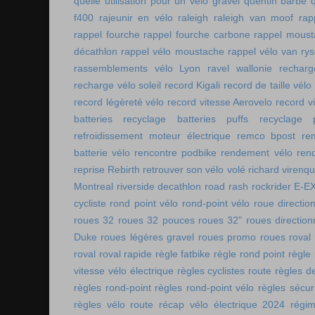
quelle utilisation pour un vélo gravel
quentin barbe
f400
rajeunir en vélo
raleigh
raleigh van moof
rap
rappel fourche
rappel fourche carbone
rappel moust
décathlon
rappel vélo moustache
rappel vélo van rys
rassemblements vélo Lyon
ravel wallonie
rechar
recharge vélo soleil
record Kigali
record de taille vélo
record légèreté vélo
record vitesse Aerovelo
record v
batteries
recyclage batteries puffs
recyclage p
refroidissement moteur électrique
remco bpost
re
batterie vélo
rencontre podbike
rendement vélo
ren
reprise Rebirth
retrouver son vélo volé
richard virenq
Montreal
riverside decathlon
road rash
rockrider E-E
cycliste
rond point vélo
rond-point vélo
roue directio
roues 32
roues 32 pouces
roues 32"
roues direction
Duke
roues légères gravel
roues promo
roues roval
roval
roval rapide
règle fatbike
règle rond point
règle
vitesse vélo électrique
règles cyclistes route
règles de
règles rond-point
règles rond-point vélo
règles sécuri
règles vélo route
récap vélo électrique 2024
régi