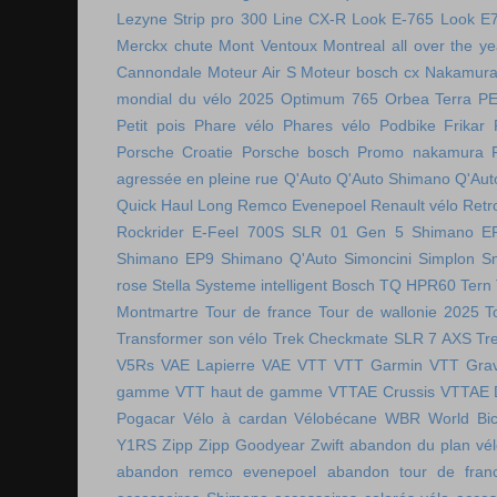
Lezyne Strip pro 300
Line CX-R
Look E-765
Look E
Merckx chute
Mont Ventoux
Montreal all over the ye
Cannondale
Moteur Air S
Moteur bosch cx
Nakamura 
mondial du vélo 2025
Optimum 765
Orbea Terra
P
Petit pois
Phare vélo
Phares vélo
Podbike Frikar
Porsche Croatie
Porsche bosch
Promo nakamura
agressée en pleine rue
Q'Auto
Q'Auto Shimano
Q'Aut
Quick Haul Long
Remco Evenepoel
Renault vélo
Retr
Rockrider E-Feel 700S
SLR 01 Gen 5
Shimano E
Shimano EP9
Shimano Q'Auto
Simoncini
Simplon
S
rose
Stella
Systeme intelligent Bosch
TQ HPR60
Tern
Montmartre
Tour de france
Tour de wallonie 2025
T
Transformer son vélo
Trek Checkmate SLR 7 AXS
Tr
V5Rs
VAE Lapierre
VAE VTT
VTT Garmin
VTT Grav
gamme
VTT haut de gamme
VTTAE Crussis
VTTAE 
Pogacar
Vélo à cardan
Vélobécane
WBR
World Bic
Y1RS
Zipp
Zipp Goodyear
Zwift
abandon du plan vél
abandon remco evenepoel
abandon tour de fran