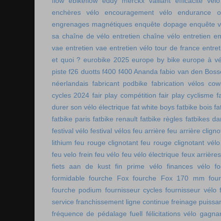
flow
ebikeflow
eddy merckx vaillant
efficacité vélo
enchères vélo
encouragement vélo
endurance on
engrenages magnétiques
enquête dopage
enquête v
sa chaîne de vélo
entretien chaîne vélo
entretien e
vae
entretien vae
entretien vélo tour de france
entret
et quoi ?
eurobike 2025
europe by bike
europe à vé
piste
f26 duotts
f400
f400 Ananda
fabio van den Bos
néerlandais
fabricant podbike
fabrication vélos co
cycles 2024
fair play compétition
fair play cyclisme
f
durer son vélo électrique
fat white boys
fatbike bois
fa
fatbike paris
fatbike renault
fatbike règles
fatbikes d
festival vélo
festival vélos
feu arrière
feu arrière cligno
lithium
feu rouge clignotant
feu rouge clignotant vélo
feu velo frein
feu vélo
feu vélo électrique
feux arrières
fiets aan de kust
fin prime vélo
finances vélo
fo
formidable
fourche Fox
fourche Fox 170 mm
fou
fourche podium
fournisseur cycles
fournisseur vélo
service
franchissement ligne continue
freinage puissa
fréquence de pédalage
fuell
félicitations vélo
gagnan