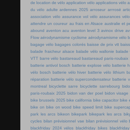
de location de vélo
application vélo
applications vélo
a
du vélo adulte
ardennes 2025
arroseur arrrosé
art
association vélo
assurance vol vélo
assurances vélo
attendre un coureur
au frais en Alsace
australie et p
abound
aventon acu
aventon level 3
avinox drive
av
Flow
aérodynamisme cyclisme
aérodynamisme vélo
bagage vélo
bagages colorés
baisse de prix vtt
baiss
balade fraicheur alsace
balade vélo wallonie
balade 
VTT
barre vélo
bastareaud
bastareaud paris-roubaix
batterie antivol bosch
batterie explose vélo
batterie h
vélo bosch
batterie vélo hiver
batterie vélo lithium
b
réparation
batterie vélo supercondensateur
batterie 
montreal
bicyclette sarre
bicyclette sarrebourg
bid
paris-roubaix 2025
bidon van der poel
bidon visage
bike brussels 2025
bike california
bike capacitor
bike 
bike on
bike on wood
bike speed limit
bike supercap
park les arcs
bikeon
bikepark
bikepark les arcs
bik
cycles
bilan prévisionnel vae
bilan prévisionnel vélo
blackfriday 2024 vélos
blackfriday bikes
blackfriday