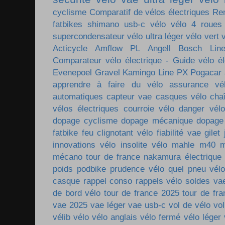
cyclisme
Comparatif de vélos électriques
Re
fatbikes
shimano
usb-c vélo
vélo 4 roues
supercondensateur
vélo ultra léger
vélo vert
Acticycle
Amflow PL
Angell
Bosch Lin
Comparateur vélo électrique - Guide vélo él
Evenepoel
Gravel
Kamingo
Line PX
Pogacar
apprendre à faire du vélo
assurance vé
automatiques
capteur vae
casques vélo
cha
vélos électriques
courroie vélo
danger vélo
dopage cyclisme
dopage mécanique
dopage
fatbike
feu clignotant vélo
fiabilité vae
gilet
innovations vélo
insolite vélo
mahle m40
m
mécano tour de france
nakamura électrique
poids
podbike
prudence vélo
quel pneu vél
casque
rappel conso
rappels vélo
soldes va
de bord vélo
tour de france 2025
tour de fr
vae 2025
vae léger
vae usb-c
vol de vélo
vol
vélib
vélo
vélo anglais
vélo fermé
vélo léger