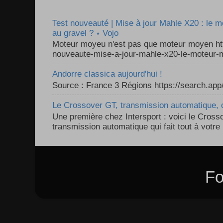
Test nouveauté | Mise à jour Mahle X20 : le 
au gravel ? ⋆ Vojo
Moteur moyeu n'est pas que moteur moyen ht
nouveaute-mise-a-jour-mahle-x20-le-moteur-m
Andorre classica aujourd'hui !
Source : France 3 Régions https://search.a
Le Crossover GT, transmission automatique, c
Une première chez Intersport : voici le Cross
transmission automatique qui fait tout à votre 
Fo