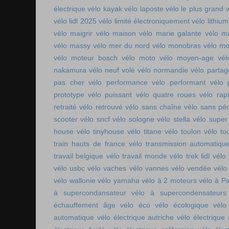
électrique
vélo kayak
vélo laposte
vélo le plus grand
v
vélo lidl 2025
vélo limité électroniquement
vélo lithium
vélo maigrir
vélo maison
vélo marie galante
vélo ma
vélo massy
vélo mer du nord
vélo monobras
vélo m
vélo moteur bosch
vélo moto
vélo moyen-age
vél
nakamura
vélo neuf volé
vélo normandie
vélo parta
pas cher
vélo performance
vélo performant
vélo 
prototype
vélo puissant
vélo quatre roues
vélo rap
retraité
vélo retrouvé
vélo sans chaîne
vélo sans pé
scooter
vélo sncf
vélo sologne
vélo stella
vélo super
house
vélo tinyhouse
vélo titane
vélo toulon
vélo to
train hauts de france
vélo transmission automatiqu
travail belgique
vélo travail monde
vélo trek lidl
vélo 
vélo usbc
vélo vaches
vélo vannes
vélo vendée
vélo
vélo wallonie
vélo yamaha
vélo à 2 moteurs
vélo à Pa
à supercondansateur
vélo à supercondensateurs
échauffement âge
vélo éco
vélo écologique
vélo
automatique
vélo électrique autriche
vélo électrique 