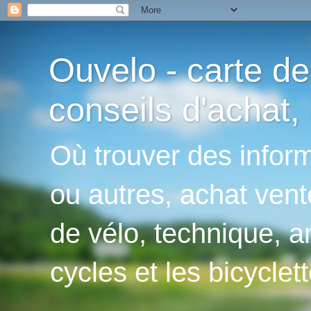
Ouvelo - carte de
conseils d'achat, 
Où trouver des inform
ou autres, achat vent
de vélo, technique, an
cycles et les bicyclett