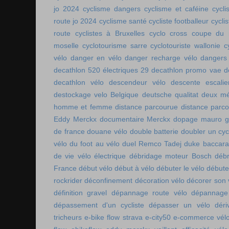
jo 2024
cyclisme dangers
cyclisme et caféine
cycl
route jo 2024
cyclisme santé
cycliste footballeur
cyclis
route
cyclistes à Bruxelles
cyclo cross coupe du
moselle
cyclotourisme sarre
cyclotouriste wallonie
c
vélo
danger en vélo
danger recharge vélo
dangers
decathlon 520 électriques 29
decathlon promo vae
d
decathlon vélo
descendeur vélo
descente escalie
destockage velo Belgique
deutsche qualitat
deux mé
homme et femme
distance parcourue
distance parco
Eddy Merckx
documentaire Merckx
dopage mauro gi
de france
douane vélo
double batterie
doubler un cyc
vélo
du foot au vélo
duel Remco Tadej
duke baccara
de vie vélo électrique
débridage moteur Bosch
débr
France
début vélo
début à vélo
débuter le vélo
débute
rockrider
déconfinement
décoration vélo
décorer son 
définition gravel
dépannage route vélo
dépannage 
dépassement d'un cycliste
dépasser un vélo
déri
tricheurs
e-bike flow strava
e-city50
e-commerce vél