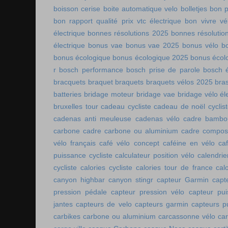
boisson cerise
boite automatique velo
bolletjes
bon p
bon rapport qualité prix vtc électrique
bon vivre vé
électrique
bonnes résolutions 2025
bonnes résolutio
électrique
bonus vae
bonus vae 2025
bonus vélo
b
bonus écologique
bonus écologique 2025
bonus écol
r
bosch performance
bosch prise de parole
bosch é
bracquets
braquet
braquets
braquets vélos 2025
bra
batteries
bridage moteur
bridage vae
bridage vélo él
bruxelles tour
cadeau cycliste
cadeau de noël cyclis
cadenas anti meuleuse
cadenas vélo
cadre bambo
carbone
cadre carbone ou aluminium
cadre compos
vélo français
café vélo concept
caféine en vélo
ca
puissance cycliste
calculateur position vélo
calendri
cycliste
calories cycliste
calories tour de france
cal
canyon highbar
canyon stingr
capteur Garmin
capt
pression pédale
capteur pression vélo
capteur pu
jantes
capteurs de velo
capteurs garmin
capteurs p
carbikes
carbone ou aluminium
carcassonne vélo
car