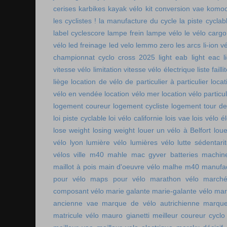
cerises
karbikes
kayak vélo
kit conversion vae
komoo
les cyclistes !
la manufacture du cycle
la piste cycla
label cyclescore
lampe frein
lampe vélo
le vélo cargo
vélo
led freinage
led velo
lemmo zero
les arcs
li-ion v
championnat cyclo cross 2025
light eab
light eac
l
vitesse vélo
limitation vitesse vélo électrique
liste faill
liège
location de vélo de particulier à particulier
locat
vélo en vendée
location vélo mer
location vélo particul
logement coureur
logement cycliste
logement tour de
loi piste cyclable
loi vélo californie
lois vae
lois vélo é
lose weight
losing weight
louer un vélo à Belfort
lou
vélo lyon
lumière vélo
lumières vélo
lutte sédentari
vélos ville
m40 mahle
mac gyver batteries
machin
maillot à pois
main d'oeuvre vélo
malhe m40
manufac
pour vélo
maps pour vélo
marathon vélo
marché
composant vélo
marie galante
marie-galante vélo
mar
ancienne vae
marque de vélo autrichienne
marque
matricule vélo
mauro gianetti
meilleur coureur cycl