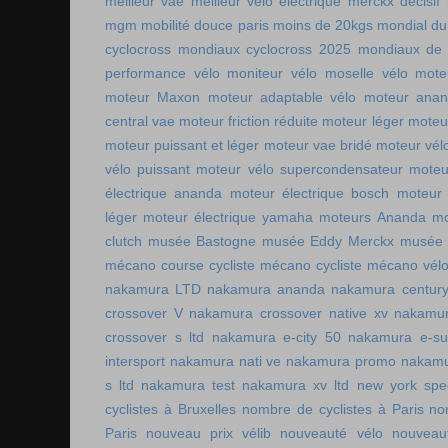
meilleur vae
meilleur velo electrique
merckx décisif
mgm
mobilité douce paris
moins de 20kgs
mondial du
cyclocross
mondiaux cyclocross 2025
mondiaux de 
performance vélo
moniteur vélo
moselle vélo
mote
moteur Maxon
moteur adaptable vélo
moteur ana
central vae
moteur friction réduite
moteur léger
moteu
moteur puissant et léger
moteur vae bridé
moteur vél
vélo puissant
moteur vélo supercondensateur
moteu
électrique ananda
moteur électrique bosch
moteur 
léger
moteur électrique yamaha
moteurs Ananda
mo
clutch
musée Bastogne
musée Eddy Merckx
musée 
mécano course cycliste
mécano cycliste
mécano vél
nakamura LTD
nakamura ananda
nakamura centur
crossover V
nakamura crossover native xv
nakamur
crossover s ltd
nakamura e-city 50
nakamura e-s
intersport
nakamura nati ve
nakamura promo
nakamu
s ltd
nakamura test
nakamura xv ltd
new york spee
cyclistes à Bruxelles
nombre de cyclistes à Paris
no
Paris
nouveau prix vélib
nouveauté vélo
nouveau