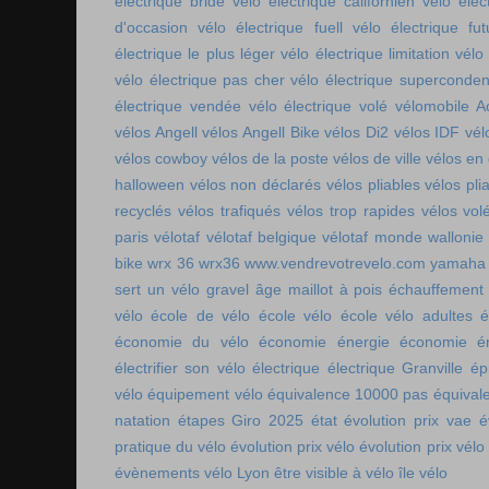
électrique bridé
vélo électrique californien
vélo élec
d'occasion
vélo électrique fuell
vélo électrique fut
électrique le plus léger
vélo électrique limitation
vélo 
vélo électrique pas cher
vélo électrique superconde
électrique vendée
vélo électrique volé
vélomobile Ac
vélos Angell
vélos Angell Bike
vélos Di2
vélos IDF
vél
vélos cowboy
vélos de la poste
vélos de ville
vélos en
halloween
vélos non déclarés
vélos pliables
vélos pli
recyclés
vélos trafiqués
vélos trop rapides
vélos vol
paris
vélotaf
vélotaf belgique
vélotaf monde
wallonie
bike
wrx 36
wrx36
www.vendrevotrevelo.com
yamaha 
sert un vélo gravel
âge maillot à pois
échauffement
vélo
école de vélo
école vélo
école vélo adultes
é
économie du vélo
économie énergie
économie én
électrifier son vélo
électrique
électrique Granville
ép
vélo
équipement vélo
équivalence 10000 pas
équival
natation
étapes Giro 2025
état
évolution prix vae
é
pratique du vélo
évolution prix vélo
évolution prix vélo
évènements vélo Lyon
être visible à vélo
île vélo