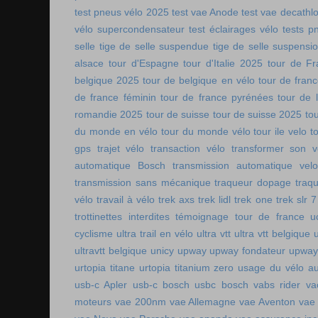
test pneus vélo 2025
test vae Anode
test vae decathl
vélo supercondensateur
test éclairages vélo
tests p
selle
tige de selle suspendue
tige de selle suspensi
alsace
tour d'Espagne
tour d'Italie 2025
tour de Fr
belgique 2025
tour de belgique en vélo
tour de france
de france féminin
tour de france pyrénées
tour de l
romandie 2025
tour de suisse
tour de suisse 2025
to
du monde en vélo
tour du monde vélo
tour ile velo
t
gps
trajet vélo
transaction vélo
transformer son v
automatique Bosch
transmission automatique vel
transmission sans mécanique
traqueur dopage
traq
vélo
travail à vélo
trek axs
trek lidl
trek one
trek slr 7
trottinettes interdites
témoignage tour de france
u
cyclisme
ultra trail en vélo
ultra vtt
ultra vtt belgique
ultravtt belgique
unicy
upway
upway fondateur
upway
urtopia titane
urtopia titanium zero
usage du vélo a
usb-c Apler
usb-c bosch
usbc bosch
vabs rider
va
moteurs
vae 200nm
vae Allemagne
vae Aventon
vae