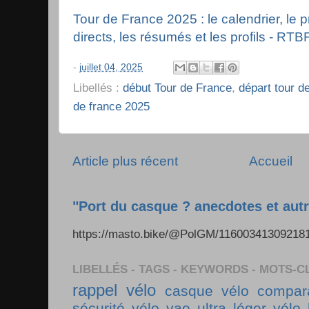
Tour de France 2025 : le calendrier, le
directs, les résumés et les profils - RTB
-
juillet 04, 2025
Libellés :
début Tour de France
,
départ tour d
de france 2025
Article plus récent
Accueil
"Port du casque ? anecdotes et autr
https://masto.bike/@PolGM/1160034130921
LIBELLÉS - TAGS - KEYWORDS - MOTS-C
rappel vélo
casque vélo
compara
sécurité vélo
vae ultra léger
vélo 