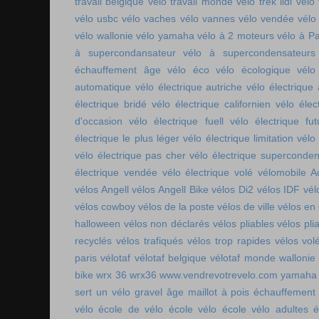
travail belgique
vélo travail monde
vélo trek lidl
vélo 
vélo usbc
vélo vaches
vélo vannes
vélo vendée
vélo
vélo wallonie
vélo yamaha
vélo à 2 moteurs
vélo à Pa
à supercondansateur
vélo à supercondensateurs
échauffement âge
vélo éco
vélo écologique
vélo
automatique
vélo électrique autriche
vélo électrique 
électrique bridé
vélo électrique californien
vélo élec
d'occasion
vélo électrique fuell
vélo électrique fut
électrique le plus léger
vélo électrique limitation
vélo 
vélo électrique pas cher
vélo électrique superconde
électrique vendée
vélo électrique volé
vélomobile Ac
vélos Angell
vélos Angell Bike
vélos Di2
vélos IDF
vél
vélos cowboy
vélos de la poste
vélos de ville
vélos en
halloween
vélos non déclarés
vélos pliables
vélos pli
recyclés
vélos trafiqués
vélos trop rapides
vélos vol
paris
vélotaf
vélotaf belgique
vélotaf monde
wallonie
bike
wrx 36
wrx36
www.vendrevotrevelo.com
yamaha 
sert un vélo gravel
âge maillot à pois
échauffement
vélo
école de vélo
école vélo
école vélo adultes
é