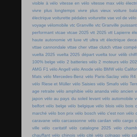
visible à vélo
vitesse en vélo
vitesse max vélo électr
vivre plus longtemps
vivre plus vieux
voiture bala
électrique
voiturette pédales
voiturette vae
vol de vélo
voyage vélomobile
vtc Granville
vtc Granville puissant
performant
vtcae
vtcae 2025
vtt 2025
vtt Lapierre él
haute autonomie
vtt luxe
vtt ultra
vtt électrique deca
vttae cannondale
vttae cher
vttae clutch
vttae compét
vuelta 2025
vuelta 2025 départ
vuelta tour
vélib chif
100% belge
vélo 2 batteries
vélo 2 moteurs
vélo 20
AMG F1
vélo Angell
vélo Anode
vélo BMW
vélo Califo
Mats
vélo Mercedes-Benz
vélo Paris-Saclay
vélo R4
vélo Riese et Müller
vélo Saisies
vélo Smafo
vélo Ter
age retraite
vélo amphibie
vélo ananda
vélo ancien
v
japon
vélo au pays du soleil levant
vélo automobile
v
belfort
vélo belge
vélo belgique
vélo blois
vélo bois 
marché
vélo bon prix
vélo bosch
vélo c'est non
vélo 
caravane
vélo carcassonne
vélo cardan
vélo cargo 
ville
vélo caritatif
vélo catalogne 2025
vélo chamb
chauffant
vélo chinois
vélo cité
vélo colnago
vélo co