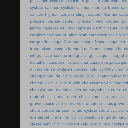
puissance cycliste
calculateur position vélo
calendri
cycliste
calories cycliste
calories tour de france
cal
canyon highbar
canyon stingr
capteur Garmin
capt
pression pédale
capteur pression vélo
capteur pu
jantes
capteurs de velo
capteurs garmin
capteurs p
carbikes
carbone ou aluminium
carcassonne vélo
car
cargo ville
casque Carbone
casque Naca
casque certi
traumatisme
casque fabriqué en France
casque haute
intégral vae
casque intégral virgo
casque intégral v
decathlon
casque mips pas cher
casque virgo
casque 
à vélo
cerise cyclisme
cerises vélo
cgO009
champ
championnat de cyclo cross 2025
championnat mo
chateaux de la loire à vélo
chaussures vélo magnét
chocolat amaury
chocolatier amaury
choisir cadre c
route
choisir gravel ou vtt
choisir route ou gravel
cho
gravel
choisir vélo
choisir vélo automne
choix gravel
chute course amateur
chute cycliste
chute cycliste 
evenepoel
chute remco
ciclopista de garda
circ
classement VTT
clignotant vélo
coach vélo
cockpit 