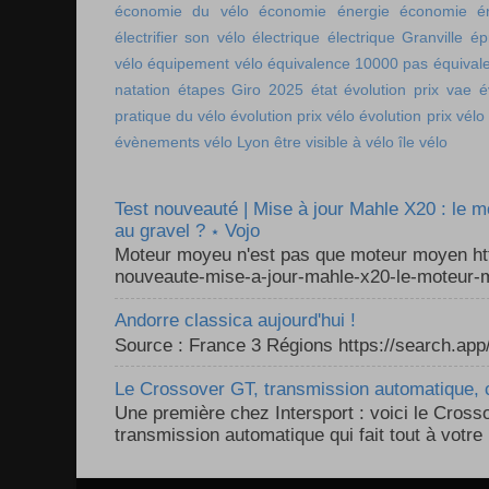
économie du vélo
économie énergie
économie én
électrifier son vélo
électrique
électrique Granville
ép
vélo
équipement vélo
équivalence 10000 pas
équival
natation
étapes Giro 2025
état
évolution prix vae
é
pratique du vélo
évolution prix vélo
évolution prix vélo
évènements vélo Lyon
être visible à vélo
île vélo
Test nouveauté | Mise à jour Mahle X20 : le 
au gravel ? ⋆ Vojo
Moteur moyeu n'est pas que moteur moyen ht
nouveaute-mise-a-jour-mahle-x20-le-moteur-m
Andorre classica aujourd'hui !
Source : France 3 Régions https://search.a
Le Crossover GT, transmission automatique, c
Une première chez Intersport : voici le Cross
transmission automatique qui fait tout à votre 