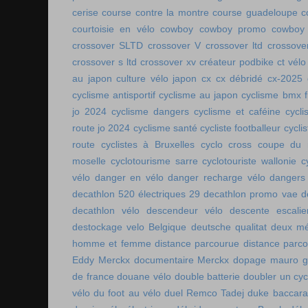
cerise
course contre la montre
course guadeloupe
c
courtoisie en vélo
cowboy
cowboy promo
cowboy 
crossover SLTD
crossover V
crossover ltd
crossove
crossover s ltd
crossover xv
créateur podbike
ct vélo
au japon
culture vélo japon
cx
cx débridé
cx-2025
cyclisme antisportif
cyclisme au japon
cyclisme bmx f
jo 2024
cyclisme dangers
cyclisme et caféine
cycl
route jo 2024
cyclisme santé
cycliste footballeur
cyclis
route
cyclistes à Bruxelles
cyclo cross coupe du
moselle
cyclotourisme sarre
cyclotouriste wallonie
c
vélo
danger en vélo
danger recharge vélo
dangers
decathlon 520 électriques 29
decathlon promo vae
d
decathlon vélo
descendeur vélo
descente escalie
destockage velo Belgique
deutsche qualitat
deux mé
homme et femme
distance parcourue
distance parco
Eddy Merckx
documentaire Merckx
dopage mauro gi
de france
douane vélo
double batterie
doubler un cyc
vélo
du foot au vélo
duel Remco Tadej
duke baccara