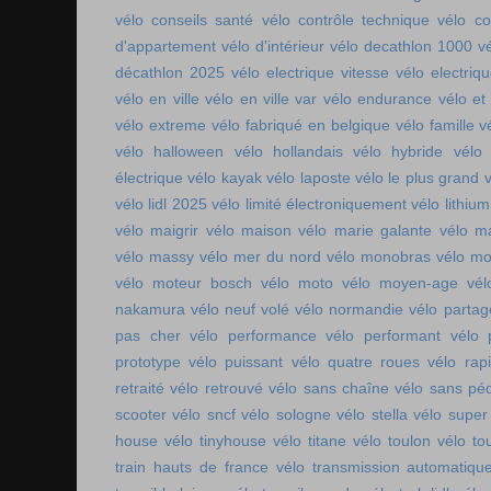
vélo conseils santé
vélo contrôle technique
vélo co
d'appartement
vélo d'intérieur
vélo decathlon 1000
v
décathlon 2025
vélo electrique vitesse
vélo electri
vélo en ville
vélo en ville var
vélo endurance
vélo et
vélo extreme
vélo fabriqué en belgique
vélo famille
v
vélo halloween
vélo hollandais
vélo hybride
vélo 
électrique
vélo kayak
vélo laposte
vélo le plus grand
v
vélo lidl 2025
vélo limité électroniquement
vélo lithium
vélo maigrir
vélo maison
vélo marie galante
vélo ma
vélo massy
vélo mer du nord
vélo monobras
vélo m
vélo moteur bosch
vélo moto
vélo moyen-age
vél
nakamura
vélo neuf volé
vélo normandie
vélo parta
pas cher
vélo performance
vélo performant
vélo 
prototype
vélo puissant
vélo quatre roues
vélo rap
retraité
vélo retrouvé
vélo sans chaîne
vélo sans pé
scooter
vélo sncf
vélo sologne
vélo stella
vélo super
house
vélo tinyhouse
vélo titane
vélo toulon
vélo to
train hauts de france
vélo transmission automatiqu