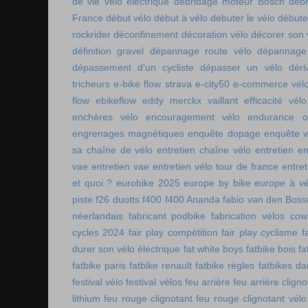
de vie vélo électrique
débridage moteur Bosch
débr
France
début vélo
début à vélo
débuter le vélo
débute
rockrider
déconfinement
décoration vélo
décorer son 
définition gravel
dépannage route vélo
dépannage 
dépassement d'un cycliste
dépasser un vélo
déri
tricheurs
e-bike flow strava
e-city50
e-commerce vél
flow
ebikeflow
eddy merckx vaillant
efficacité vélo
enchères vélo
encouragement vélo
endurance on
engrenages magnétiques
enquête dopage
enquête v
sa chaîne de vélo
entretien chaîne vélo
entretien e
vae
entretien vae
entretien vélo tour de france
entret
et quoi ?
eurobike 2025
europe by bike
europe à vé
piste
f26 duotts
f400
f400 Ananda
fabio van den Bos
néerlandais
fabricant podbike
fabrication vélos co
cycles 2024
fair play compétition
fair play cyclisme
f
durer son vélo électrique
fat white boys
fatbike bois
fa
fatbike paris
fatbike renault
fatbike règles
fatbikes d
festival vélo
festival vélos
feu arrière
feu arrière cligno
lithium
feu rouge clignotant
feu rouge clignotant vélo