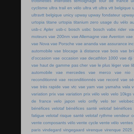
trottinettes interdites
témoignage tour de france
u
cyclisme
ultra trail en vélo
ultra vtt
ultra vtt belgique
ultravtt belgique
unicy
upway
upway fondateur
upway
urtopia titane
urtopia titanium zero
usage du vélo a
usb-c Apler
usb-c bosch
usbc bosch
vabs rider
va
moteurs
vae 200nm
vae Allemagne
vae Aventon
vae
vae Nova
vae Porsche
vae ananda
vae assurance inc
automobile
vae blocage à distance
vae bois
vae br
d'occasion vae occasion
vae decathlon 1000
vae dji
vae haut de gamme pas cher
vae le plus léger
vae li
automobile
vae mercedes
vae merco
vae nio
reconditionné
vae reconditionnés
vae record
vae sé
vae très rapide
vae vtc
vae yam
vae yamaha
vala
variation prix vae
variation prix vélo
velo
velo 10kgs
de france
velo japon
velo onfly
velo ter
velobe
bénéfices
velotaf bénéfices santé
velotaf bénéfices
fatigue
velotaf risque santé
velotaf rythme
vendeur c
vente composants vélo
vente cycle
vente vélo
ventes
paris
vindegard
vingegaard
virenque
virenque 2025