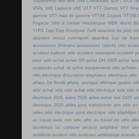
Transformer son vélo
Trek Checkmate SLR 7 AXS
Tr
V5Rs
VAE Lapierre
VAE VTT
VTT Garmin
VTT Grav
gamme
VTT haut de gamme
VTTAE Crussis
VTTAE 
Pogacar
Vélo à cardan
Vélobécane
WBR
World Bic
Y1RS
Zipp
Zipp Goodyear
Zwift
abandon du plan vél
abandon remco evenepoel
abandon tour de fran
accessoires Shimano
accessoires colorés vélo
acces
accident batterie vélo
accident evenepoel
accident pa
pour vélo
achat
achat DH
achat DH 2025
achat acc
suspendu
achat vtt
achat équipements vélo
acheter
vélo électrique d'occasion
adaptateur électrique vélo
affaire De Bondt
affaire virenque
afficheur guidon
aff
aide achat vélo
aide achat vélo électrique
aide vélo b
électrique 2025
aides 2025
aides achat vae 2025
ai
électrique 2025
aides pour transformer son vélo en 
aides vélo électrique
ajout électrique vélo
alaphilipe
au travail avec son vélo
aller au travail en vélo
alle
aluminium ou carbone
amaury
amphibie bike
ams
améliorer position vélo
analyses antidopage
ananda