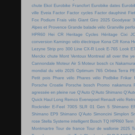
chute
Ekoï
Eurobike Francfort
Eurobike dates
Eurobi
ville
Eveia
Factor
Factor cycles
Factor dauphiné
Fie
Fox Podium
Frais vélo
Giant
Giro 2025
Goodyear 
Alpes et Provence
Grande balade vélo
Granville perf
HPR60
Hei CR
Heritage Cycles
Héritage Cixi
J
conversion
Kamingo vélo électrique
Kona CR
Kona H
Lezyne Strip pro 300
Line CX-R
Look E-765
Look E
Merckx chute
Mont Ventoux
Montreal all over the ye
Cannondale
Moteur Air S
Moteur bosch cx
Nakamura 
mondial du vélo 2025
Optimum 765
Orbea Terra
P
Petit pois
Phare vélo
Phares vélo
Podbike Frikar
Porsche Croatie
Porsche bosch
Promo nakamura
agressée en pleine rue
Q'Auto
Q'Auto Shimano
Q'Aut
Quick Haul Long
Remco Evenepoel
Renault vélo
Retr
Rockrider E-Feel 700S
SLR 01 Gen 5
Shimano E
Shimano EP9
Shimano Q'Auto
Simoncini
Simplon
S
rose
Stella
Systeme intelligent Bosch
TQ HPR60
Tern
Montmartre
Tour de france
Tour de wallonie 2025
T