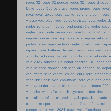
roues 32
roues 32 pouces
roues 32"
roues direction
Duke
roues légères gravel
roues promo
roues roval
roval
roval rapide
règle fatbike
règle rond point
règle
vitesse vélo électrique
règles cyclistes route
règles de
règles rond-point
règles rond-point vélo
règles sécuri
règles vélo route
récap vélo électrique 2024
régi
régime course vélo
régime cycliste
régime vélo
régl
pédalage
réglages pédales
régler position vélo
répa
réparer une batterie de vélo
résolutions vélo
sac
sacoche vélo imperméable
sacoches vélo
salon du v
vélo 2025
sanction De Bondt
sanction UCI
sans ch
vélo
science dopage
sciences du dopage
se dépa
chauffante
selle contre les douleurs
selle ergonomi
vabs rider
selle vélo chauffante
selle vélo innovante
vélo vabsrider
shared bikes north sea
shimano 2024
vélo
site web vélo
sketch cycliste
soldes décathlo
specialized taf
specialized travail
specialized vado
s
speedbike
sport au bureau
stade 2
stade2
statistiqu
europe
stock vélo 2024
stock vélo électrique
strip