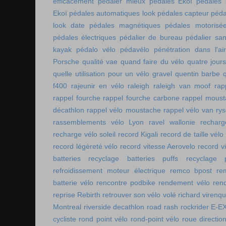
efficacement
pédaler mieux
pédales Ekoï
pédales 
Ekoï
pédales automatiques look
pédales capteur
péda
look date
pédales magnétiques
pédales motorisé
pédales électriques
pédalier de bureau
pédalier sa
kayak
pédalo vélo
pédavélo
pénétration dans l'air
Porsche
qualité vae
quand faire du vélo
quatre jour
quelle utilisation pour un vélo gravel
quentin barbe
f400
rajeunir en vélo
raleigh
raleigh van moof
rap
rappel fourche
rappel fourche carbone
rappel moust
décathlon
rappel vélo moustache
rappel vélo van rys
rassemblements vélo Lyon
ravel wallonie
rechar
recharge vélo soleil
record Kigali
record de taille vélo
record légèreté vélo
record vitesse Aerovelo
record v
batteries
recyclage batteries puffs
recyclage p
refroidissement moteur électrique
remco bpost
re
batterie vélo
rencontre podbike
rendement vélo
ren
reprise Rebirth
retrouver son vélo volé
richard virenq
Montreal
riverside decathlon
road rash
rockrider E-E
cycliste
rond point vélo
rond-point vélo
roue directio