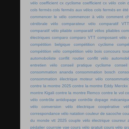
vélo
coefficient cx cyclisme
coefficient cx vélo
coin 
cols fermés
cols fermés aux vélos
cols fermés en été
commencer le vélo
commencer à vélo
comment cho
cérébrale vélo
comparateur vélo
comparatif VT
comparatif vélo pliable
comparatif vélos pliables
comp
électriques
comparo
comparo VTT
composant vélo
compétition belgique
compétition cyclisme
compé
compétition vélo
compétition vélo bois
concours tou
automoboliste
conflit routier
conflit vélo automobi
entretien vélo
conseil pratique cyclisme
conseil
consommation ananda
consommation bosch
conso
consommation électrique moteur vélo
consommatio
contre la montre 2025
contre la montre Eddy Merckx
montre Kigali
contre la montre Remco
contre le vol
co
vélo
contrôle antidopage
contrôle dopage mécaniqu
vélo
conversion vélo électrique
coopérative vél
correspondance vélo natation
couleur de sacoche
cou
du monde vtt 2025
couple vélo électrique
coureur a
pédalier
courroie vae
cours vélo gratuit
cours vélo gra