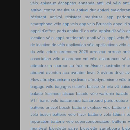
vélo
animaux échappés
annanda
anti vol vélo
ant
antivol contre meuleuse
antivol dur
antivol malodoran
résistant
antivol résistant meuleuse
app perfor
smartphone vélo
app velo
app velo Brussels
appel d'o
appel d'offres paris
applaudi en vélo
applaudir vélo
ap
location vélo
appli randonnée
appli vélo
appli vélo Br
de location de vélo
application vélo
applications vélo
a
du vélo adulte
ardennes 2025
arroseur arrrosé
art
association vélo
assurance vol vélo
assurances vélo
attendre un coureur
au frais en Alsace
australie et p
abound
aventon acu
aventon level 3
avinox drive
av
Flow
aérodynamisme cyclisme
aérodynamisme vélo
bagage vélo
bagages colorés
baisse de prix vtt
baiss
balade fraicheur alsace
balade vélo wallonie
balade 
VTT
barre vélo
bastareaud
bastareaud paris-roubaix
batterie antivol bosch
batterie explose vélo
batterie h
vélo bosch
batterie vélo hiver
batterie vélo lithium
b
réparation
batterie vélo supercondensateur
batterie 
montreal
bicyclette sarre
bicyclette sarrebourg
bid