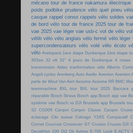
mécano tour de france
nakamura électrique
poids
podbike
prudence vélo
quel pneu vél
casque
rappel conso
rappels vélo
soldes va
de bord vélo
tour de france 2025
tour de fr
vae 2025
vae léger
vae usb-c
vol de vélo
vol
vélib
vélo
vélo anglais
vélo fermé
vélo léger
supercondensateurs
vélo volé
vélo écolo
vé
vélo
#veloparis
1ere étape Dunkerque
1ère étape t
303sw
32 vtt
32"
4 jours de Dunkerque
4 roues 
transmission
Aides tranformation vélo
Alberto Cont
Angell cycles
Arenberg
Auto
Avello
Aventon
Aventon 
parle de Wout Van Aert
Axxome
Axxome RR
BMC Mon
teammachine
BXL tour
BXL tour 2025
Baccara g
réparable
Bosch Strava
Bosch app
Bosch app vae
Bo
système vae
Bosch vs DJI
Brussels app
Brussels tou
S2
CG009
Carqon
Carqon Classic
Carqon Cruise
éclairage
Cilo suisse
Colnago Y1RS
Comparatif
C
Cornet
Courroie
Crossover GT
Crussis
Crussis DJI
C
Decathlon 100
Di2
Dji Avinox
E-765 Look
E-ACTV 