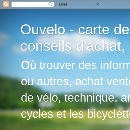
Ouvelo - carte de
conseils d'achat, 
Où trouver des inform
ou autres, achat vent
de vélo, technique, an
cycles et les bicyclett