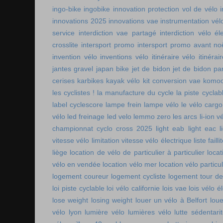
ingo-bike
ingobike
innovation protection vol de vélo
innovations 2025
innovations vae
instrumentation vél
service
interdiction vae partagé
interdiction vélo é
crosslite
intersport promo
intersport promo avant no
invention vélo
inventions vélo
itinéraire vélo
itinérai
jantes gravel
japan bike
jet de bidon
jet de bidon pa
cerises
karbikes
kayak vélo
kit conversion vae
komoo
les cyclistes !
la manufacture du cycle
la piste cycla
label cyclescore
lampe frein
lampe vélo
le vélo cargo
vélo
led freinage
led velo
lemmo zero
les arcs
li-ion v
championnat cyclo cross 2025
light eab
light eac
l
vitesse vélo
limitation vitesse vélo électrique
liste faill
liège
location de vélo de particulier à particulier
locat
vélo en vendée
location vélo mer
location vélo particul
logement coureur
logement cycliste
logement tour de
loi piste cyclable
loi vélo californie
lois vae
lois vélo é
lose weight
losing weight
louer un vélo à Belfort
lou
vélo lyon
lumière vélo
lumières vélo
lutte sédentari