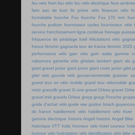
feu velo frein
feu vélo
feu vélo électrique
feux arrières
fiets aan de kust
fin prime vélo
finances vélo
fo
formidable
fourche Fox
fourche Fox 170 mm
fou
fourche podium
fournisseur cycles
fournisseur vélo
service
franchissement ligne continue
freinage puissa
fréquence de pédalage
fuell
félicitations vélo
gagnan
france féminin
gagnante tour de france féminin 2025
performance vélo
gain vélo
gain watts
gamme n
nakamura
garantie vélo
ghislain lambert
giant alu
g
giant gravel junior
giant junior
giant route junior
gilet 
gilet vélo
gourde vélo
gouvernementale
graisser s
grand tour en vélo mobile
grand tour vélomobile
gra
metz
graoulib
gravel G-one
gravel Orbea
gravel Orbe
gravel trek
gravels Orbea
greyp
greyp Porsche
gruppe
guide d'achat vélo
guide vae
guidon bosch
guyancou
de france
habillement vélo
habillement vélo hiver
gamme électrique
histoire Angell
histoire Angell Bike
historique VTT
holtz
honneur vélo
hotel coureur
hot
humour vélo
hydratation vélo
identification vélo
idée v