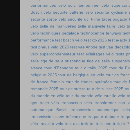
performances vélo
suivi temps réel vélo
supercon
Bosch vélo
sécurité batterie vélo
sécurité cyclisme
sécurité sortie vélo
sécurité uci
t-line
tadej pogacar
vélo
taille de manivelles
taille manivelle
taille vélo
t
vélib
techniques pédalage
technocentre
tenways
ten
performance
test bosch vélo
test cx-2025
test e-actv 
test pneus vélo 2025
test vae Anode
test vae decathl
vélo supercondensateur
test éclairages vélo
tests p
selle
tige de selle suspendue
tige de selle suspensi
alsace
tour d'Espagne
tour d'Italie 2025
tour de Fr
belgique 2025
tour de belgique en vélo
tour de france
de france féminin
tour de france pyrénées
tour de l
romandie 2025
tour de suisse
tour de suisse 2025
to
du monde en vélo
tour du monde vélo
tour ile velo
t
gps
trajet vélo
transaction vélo
transformer son v
automatique Bosch
transmission automatique vel
transmission sans mécanique
traqueur dopage
traq
vélo
travail à vélo
trek axs
trek lidl
trek one
trek slr 7