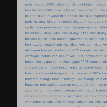
paris-roubaix 2025
bidon van der poel
bidon visage
bike brussels 2025
bike california
bike capacitor
bike 
bike on
bike on wood
bike speed limit
bike supercap
park les arcs
bikeon
bikepark
bikepark les arcs
bik
cycles
bilan prévisionnel vae
bilan prévisionnel vélo
blackfriday 2024 vélos
blackfriday bikes
blackfriday
boisson cerise
boite automatique velo
bolletjes
bon p
bon rapport qualité prix vtc électrique
bon vivre vé
électrique
bonnes résolutions 2025
bonnes résolutio
électrique
bonus vae
bonus vae 2025
bonus vélo
b
bonus écologique
bonus écologique 2025
bonus écol
r
bosch performance
bosch prise de parole
bosch é
bracquets
braquet
braquets
braquets vélos 2025
bra
batteries
bridage moteur
bridage vae
bridage vélo él
bruxelles tour
cadeau cycliste
cadeau de noël cyclis
cadenas anti meuleuse
cadenas vélo
cadre bambo
carbone
cadre carbone ou aluminium
cadre compos
vélo français
café vélo concept
caféine en vélo
ca