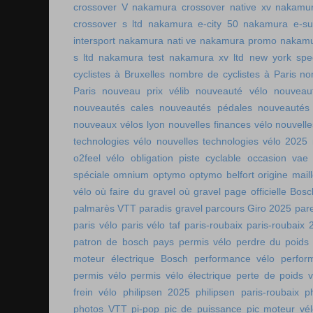
crossover V
nakamura crossover native xv
nakamur
crossover s ltd
nakamura e-city 50
nakamura e-s
intersport
nakamura nati ve
nakamura promo
nakamu
s ltd
nakamura test
nakamura xv ltd
new york spee
cyclistes à Bruxelles
nombre de cyclistes à Paris
no
Paris
nouveau prix vélib
nouveauté vélo
nouveau
nouveautés cales
nouveautés pédales
nouveautés
nouveaux vélos lyon
nouvelles finances vélo
nouvelle
technologies vélo
nouvelles technologies vélo 2025
o2feel vélo
obligation piste cyclable
occasion vae
spéciale
omnium
optymo
optymo belfort
origine mail
vélo
où faire du gravel
où gravel
page officielle Bos
palmarès VTT
paradis gravel
parcours Giro 2025
pare
paris vélo
paris vélo taf
paris-roubaix
paris-roubaix 
patron de bosch
pays permis vélo
perdre du poids
moteur électrique Bosch
performance vélo
perfor
permis vélo
permis vélo électrique
perte de poids v
frein vélo
philipsen 2025
philipsen paris-roubaix
p
photos VTT
pi-pop
pic de puissance
pic moteur vé