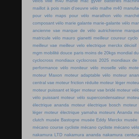
vélos ville
m40 mahle
mac gyver batteries
machin
maillot à pois
main d'oeuvre vélo
malhe m40
manufac
pour vélo
maps pour vélo
marathon vélo
marché
composant vélo
marie galante
marie-galante vélo
mar
ancienne vae
marque de vélo autrichienne
marque
matricule vélo
mauro gianetti
meilleur coureur cycl
meilleur vae
meilleur velo electrique
merckx décisif
mgm
mobilité douce paris
moins de 20kgs
mondial du
cyclocross
mondiaux cyclocross 2025
mondiaux de 
performance vélo
moniteur vélo
moselle vélo
mote
moteur Maxon
moteur adaptable vélo
moteur ana
central vae
moteur friction réduite
moteur léger
moteu
moteur puissant et léger
moteur vae bridé
moteur vél
vélo puissant
moteur vélo supercondensateur
moteu
électrique ananda
moteur électrique bosch
moteur 
léger
moteur électrique yamaha
moteurs Ananda
mo
clutch
musée Bastogne
musée Eddy Merckx
musée 
mécano course cycliste
mécano cycliste
mécano vél
nakamura LTD
nakamura ananda
nakamura centur