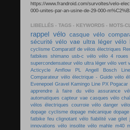
https://www.frandroid.com/survoltes/velo-ele
000-unites-par-an-usine-de-29-000-m%C2%B2-e
LIBELLÉS - TAGS - KEYWORDS - MOTS-C
rappel vélo
casque vélo
compara
sécurité vélo
vae ultra léger
vélo 
cyclisme
Comparatif de vélos électriques
Re
fatbikes
shimano
usb-c vélo
vélo 4 roues
supercondensateur
vélo ultra léger
vélo vert
Acticycle
Amflow PL
Angell
Bosch Lin
Comparateur vélo électrique - Guide vélo él
Evenepoel
Gravel
Kamingo
Line PX
Pogacar
apprendre à faire du vélo
assurance vé
automatiques
capteur vae
casques vélo
cha
vélos électriques
courroie vélo
danger vélo
dopage cyclisme
dopage mécanique
dopage
fatbike
feu clignotant vélo
fiabilité vae
gilet
innovations vélo
insolite vélo
mahle m40
m