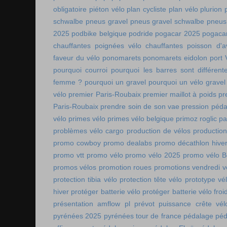
obligatoire
piéton vélo
plan cycliste
plan vélo
plurion
schwalbe
pneus gravel
pneus gravel schwalbe
pneus
2025
podbike belgique
podride
pogacar 2025
pogaca
chauffantes
poignées vélo chauffantes
poisson d'av
faveur du vélo
ponomarets
ponomarets eidolon
port
pourquoi courroi
pourquoi les barres sont différe
femme ?
pourquoi un gravel
pourquoi un vélo gravel
vélo
premier Paris-Roubaix
premier maillot à poids
pr
Paris-Roubaix
prendre soin de son vae
pression péda
vélo
primes vélo
primes vélo belgique
primoz roglic p
problèmes vélo cargo
production de vélos
production
promo cowboy
promo dealabs
promo décathlon hive
promo vtt
promo vélo
promo vélo 2025
promo vélo B
promos vélos
promotion roues
promotions vendredi v
protection tibia vélo
protection tête vélo
prototype vé
hiver
protéger batterie vélo
protéger batterie vélo froi
présentation amflow pl
prévot
puissance crête vél
pyrénées 2025
pyrénées tour de france
pédalage
péd