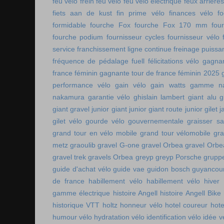
feu velo frein
feu vélo
feu vélo électrique
feux arrières
fiets aan de kust
fin prime vélo
finances vélo
fo
formidable
fourche Fox
fourche Fox 170 mm
fou
fourche podium
fournisseur cycles
fournisseur vélo
service
franchissement ligne continue
freinage puissa
fréquence de pédalage
fuell
félicitations vélo
gagnan
france féminin
gagnante tour de france féminin 2025
performance vélo
gain vélo
gain watts
gamme n
nakamura
garantie vélo
ghislain lambert
giant alu
g
giant gravel junior
giant junior
giant route junior
gilet 
gilet vélo
gourde vélo
gouvernementale
graisser s
grand tour en vélo mobile
grand tour vélomobile
gra
metz
graoulib
gravel G-one
gravel Orbea
gravel Orbe
gravel trek
gravels Orbea
greyp
greyp Porsche
gruppe
guide d'achat vélo
guide vae
guidon bosch
guyancou
de france
habillement vélo
habillement vélo hiver
gamme électrique
histoire Angell
histoire Angell Bike
historique VTT
holtz
honneur vélo
hotel coureur
hot
humour vélo
hydratation vélo
identification vélo
idée v