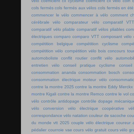
vélo
coefficient cx cyclisme
coefficient cx vélo
coin 
cols fermés
cols fermés aux vélos
cols fermés en été
commencer le vélo
commencer à vélo
comment cho
cérébrale vélo
comparateur vélo
comparatif VT
comparatif vélo pliable
comparatif vélos pliables
comp
électriques
comparo
comparo VTT
composant vélo
compétition belgique
compétition cyclisme
compé
compétition vélo
compétition vélo bois
concours tou
automoboliste
conflit routier
conflit vélo automobi
entretien vélo
conseil pratique cyclisme
conseil
consommation ananda
consommation bosch
conso
consommation électrique moteur vélo
consommatio
contre la montre 2025
contre la montre Eddy Merckx
montre Kigali
contre la montre Remco
contre le vol
co
vélo
contrôle antidopage
contrôle dopage mécaniqu
vélo
conversion vélo électrique
coopérative vél
correspondance vélo natation
couleur de sacoche
cou
du monde vtt 2025
couple vélo électrique
coureur a
pédalier
courroie vae
cours vélo gratuit
cours vélo gra