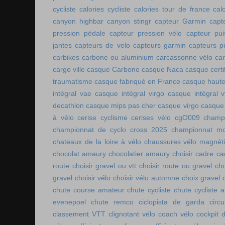
cycliste
calories cycliste
calories tour de france
cal
canyon highbar
canyon stingr
capteur Garmin
capt
pression pédale
capteur pression vélo
capteur pu
jantes
capteurs de velo
capteurs garmin
capteurs p
carbikes
carbone ou aluminium
carcassonne vélo
car
cargo ville
casque Carbone
casque Naca
casque certi
traumatisme
casque fabriqué en France
casque haute
intégral vae
casque intégral virgo
casque intégral v
decathlon
casque mips pas cher
casque virgo
casque 
à vélo
cerise cyclisme
cerises vélo
cgO009
champ
championnat de cyclo cross 2025
championnat mo
chateaux de la loire à vélo
chaussures vélo magnét
chocolat amaury
chocolatier amaury
choisir cadre c
route
choisir gravel ou vtt
choisir route ou gravel
cho
gravel
choisir vélo
choisir vélo automne
choix gravel
chute course amateur
chute cycliste
chute cycliste 
evenepoel
chute remco
ciclopista de garda
circ
classement VTT
clignotant vélo
coach vélo
cockpit 