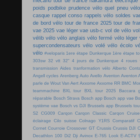
mécano tour de france
nakamura électrique
poids
podbike
prudence vélo
quel pneu vél
casque
rappel conso
rappels vélo
soldes va
de bord vélo
tour de france 2025
tour de fr
vae 2025
vae léger
vae usb-c
vol de vélo
vol
vélib
vélo
vélo anglais
vélo fermé
vélo léger
supercondensateurs
vélo volé
vélo écolo
vé
vélo
#veloparis
1ere étape Dunkerque
1ère étape t
303sw
32 vtt
32"
4 jours de Dunkerque
4 roues 
transmission
Aides tranformation vélo
Alberto Cont
Angell cycles
Arenberg
Auto
Avello
Aventon
Aventon 
parle de Wout Van Aert
Axxome
Axxome RR
BMC Mon
teammachine
BXL tour
BXL tour 2025
Baccara g
réparable
Bosch Strava
Bosch app
Bosch app vae
Bo
système vae
Bosch vs DJI
Brussels app
Brussels tou
S2
CG009
Carqon
Carqon Classic
Carqon Cruise
éclairage
Cilo suisse
Colnago Y1RS
Comparatif
C
Cornet
Courroie
Crossover GT
Crussis
Crussis DJI
C
Decathlon 100
Di2
Dji Avinox
E-765 Look
E-ACTV 