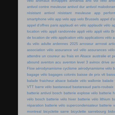
vélo
animaux échappés
annanda
anti vol vélo
ant
antivol contre meuleuse
antivol dur
antivol malodoran
résistant
antivol résistant meuleuse
app perfor
smartphone vélo
app velo
app velo Brussels
appel d'o
appel d'offres paris
applaudi en vélo
applaudir vélo
ap
location vélo
appli randonnée
appli vélo
appli vélo Br
de location de vélo
application vélo
applications vélo
a
du vélo adulte
ardennes 2025
arroseur arrrosé
art
association vélo
assurance vol vélo
assurances vélo
attendre un coureur
au frais en Alsace
australie et p
abound
aventon acu
aventon level 3
avinox drive
av
Flow
aérodynamisme cyclisme
aérodynamisme vélo
bagage vélo
bagages colorés
baisse de prix vtt
baiss
balade fraicheur alsace
balade vélo wallonie
balade 
VTT
barre vélo
bastareaud
bastareaud paris-roubaix
batterie antivol bosch
batterie explose vélo
batterie h
vélo bosch
batterie vélo hiver
batterie vélo lithium
b
réparation
batterie vélo supercondensateur
batterie 
montreal
bicyclette sarre
bicyclette sarrebourg
bid