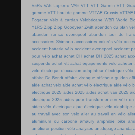
V5Rs
VAE Lapierre
VAE VTT
VTT Garmin
VTT Grav
gamme
VTT haut de gamme
VTTAE Crussis
VTTAE 
Pogacar
Vélo à cardan
Vélobécane
WBR
World Bic
Y1RS
Zipp
Zipp Goodyear
Zwift
abandon du plan vél
abandon remco evenepoel
abandon tour de fran
accessoires Shimano
accessoires colorés vélo
acces
accident batterie vélo
accident evenepoel
accident pa
pour vélo
achat
achat DH
achat DH 2025
achat acc
suspendu
achat vtt
achat équipements vélo
acheter
vélo électrique d'occasion
adaptateur électrique vélo
affaire De Bondt
affaire virenque
afficheur guidon
aff
aide achat vélo
aide achat vélo électrique
aide vélo b
électrique 2025
aides 2025
aides achat vae 2025
ai
électrique 2025
aides pour transformer son vélo en 
aides vélo électrique
ajout électrique vélo
alaphilipe
au travail avec son vélo
aller au travail en vélo
alle
aluminium ou carbone
amaury
amphibie bike
ams
améliorer position vélo
analyses antidopage
ananda