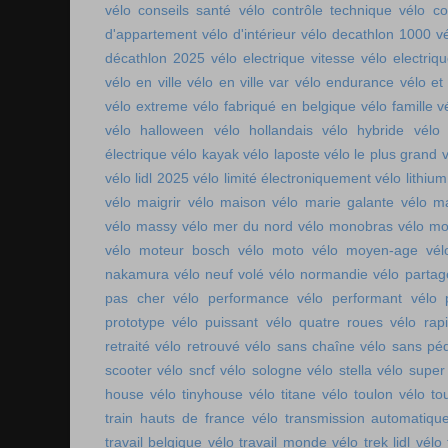
vélo conseils santé
vélo contrôle technique
vélo co
d'appartement
vélo d'intérieur
vélo decathlon 1000
v
décathlon 2025
vélo electrique vitesse
vélo electri
vélo en ville
vélo en ville var
vélo endurance
vélo et
vélo extreme
vélo fabriqué en belgique
vélo famille
v
vélo halloween
vélo hollandais
vélo hybride
vélo 
électrique
vélo kayak
vélo laposte
vélo le plus grand
v
vélo lidl 2025
vélo limité électroniquement
vélo lithium
vélo maigrir
vélo maison
vélo marie galante
vélo ma
vélo massy
vélo mer du nord
vélo monobras
vélo m
vélo moteur bosch
vélo moto
vélo moyen-age
vél
nakamura
vélo neuf volé
vélo normandie
vélo parta
pas cher
vélo performance
vélo performant
vélo 
prototype
vélo puissant
vélo quatre roues
vélo rap
retraité
vélo retrouvé
vélo sans chaîne
vélo sans pé
scooter
vélo sncf
vélo sologne
vélo stella
vélo super
house
vélo tinyhouse
vélo titane
vélo toulon
vélo to
train hauts de france
vélo transmission automatiqu
travail belgique
vélo travail monde
vélo trek lidl
vélo 