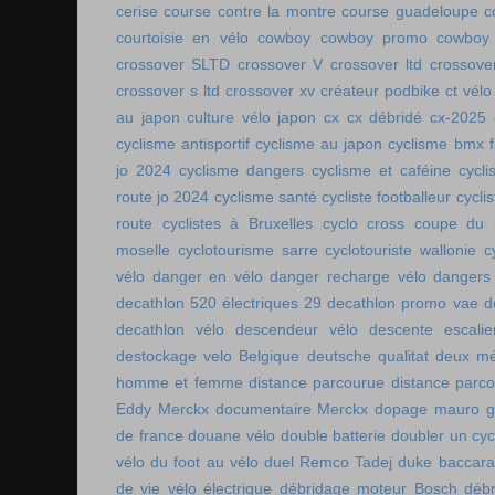
cerise
course contre la montre
course guadeloupe
c
courtoisie en vélo
cowboy
cowboy promo
cowboy 
crossover SLTD
crossover V
crossover ltd
crossove
crossover s ltd
crossover xv
créateur podbike
ct vélo
au japon
culture vélo japon
cx
cx débridé
cx-2025
cyclisme antisportif
cyclisme au japon
cyclisme bmx f
jo 2024
cyclisme dangers
cyclisme et caféine
cycl
route jo 2024
cyclisme santé
cycliste footballeur
cyclis
route
cyclistes à Bruxelles
cyclo cross coupe du
moselle
cyclotourisme sarre
cyclotouriste wallonie
c
vélo
danger en vélo
danger recharge vélo
dangers
decathlon 520 électriques 29
decathlon promo vae
d
decathlon vélo
descendeur vélo
descente escalie
destockage velo Belgique
deutsche qualitat
deux mé
homme et femme
distance parcourue
distance parco
Eddy Merckx
documentaire Merckx
dopage mauro gi
de france
douane vélo
double batterie
doubler un cyc
vélo
du foot au vélo
duel Remco Tadej
duke baccara
de vie vélo électrique
débridage moteur Bosch
débr