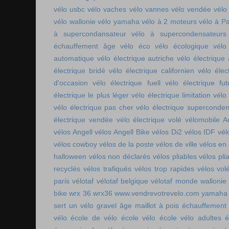
vélo usbc
vélo vaches
vélo vannes
vélo vendée
vélo
vélo wallonie
vélo yamaha
vélo à 2 moteurs
vélo à Pa
à supercondansateur
vélo à supercondensateurs
échauffement âge
vélo éco
vélo écologique
vélo
automatique
vélo électrique autriche
vélo électrique 
électrique bridé
vélo électrique californien
vélo élec
d'occasion
vélo électrique fuell
vélo électrique fut
électrique le plus léger
vélo électrique limitation
vélo 
vélo électrique pas cher
vélo électrique superconde
électrique vendée
vélo électrique volé
vélomobile Ac
vélos Angell
vélos Angell Bike
vélos Di2
vélos IDF
vél
vélos cowboy
vélos de la poste
vélos de ville
vélos en
halloween
vélos non déclarés
vélos pliables
vélos pli
recyclés
vélos trafiqués
vélos trop rapides
vélos vol
paris
vélotaf
vélotaf belgique
vélotaf monde
wallonie
bike
wrx 36
wrx36
www.vendrevotrevelo.com
yamaha 
sert un vélo gravel
âge maillot à pois
échauffement
vélo
école de vélo
école vélo
école vélo adultes
é