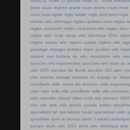
roues 32
roues 32 pouces
roues 32"
roues direction
Duke
roues légères gravel
roues promo
roues roval
roval
roval rapide
règle fatbike
règle rond point
règle
vitesse vélo électrique
règles cyclistes route
règles de
règles rond-point
règles rond-point vélo
règles sécuri
règles vélo route
récap vélo électrique 2024
régi
régime course vélo
régime cycliste
régime vélo
régl
pédalage
réglages pédales
régler position vélo
répa
réparer une batterie de vélo
résolutions vélo
sac
sacoche vélo imperméable
sacoches vélo
salon du v
vélo 2025
sanction De Bondt
sanction UCI
sans ch
vélo
science dopage
sciences du dopage
se dépa
chauffante
selle contre les douleurs
selle ergonomi
vabs rider
selle vélo chauffante
selle vélo innovante
vélo vabsrider
shared bikes north sea
shimano 2024
vélo
site web vélo
sketch cycliste
soldes décathlo
specialized taf
specialized travail
specialized vado
s
speedbike
sport au bureau
stade 2
stade2
statistiqu
europe
stock vélo 2024
stock vélo électrique
strip