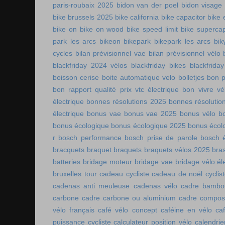
paris-roubaix 2025
bidon van der poel
bidon visage
bike brussels 2025
bike california
bike capacitor
bike 
bike on
bike on wood
bike speed limit
bike supercap
park les arcs
bikeon
bikepark
bikepark les arcs
bik
cycles
bilan prévisionnel vae
bilan prévisionnel vélo
blackfriday 2024 vélos
blackfriday bikes
blackfriday
boisson cerise
boite automatique velo
bolletjes
bon p
bon rapport qualité prix vtc électrique
bon vivre vé
électrique
bonnes résolutions 2025
bonnes résolutio
électrique
bonus vae
bonus vae 2025
bonus vélo
b
bonus écologique
bonus écologique 2025
bonus écol
r
bosch performance
bosch prise de parole
bosch é
bracquets
braquet
braquets
braquets vélos 2025
bra
batteries
bridage moteur
bridage vae
bridage vélo él
bruxelles tour
cadeau cycliste
cadeau de noël cyclis
cadenas anti meuleuse
cadenas vélo
cadre bambo
carbone
cadre carbone ou aluminium
cadre compos
vélo français
café vélo concept
caféine en vélo
ca
puissance cycliste
calculateur position vélo
calendri