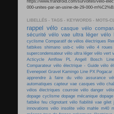
https://www.frandroid.com/survoltes/velo-ele
000-unites-par-an-usine-de-29-000-m%C2%B2-e
LIBELLÉS - TAGS - KEYWORDS - MOTS-C
rappel vélo
casque vélo
compara
sécurité vélo
vae ultra léger
vélo 
cyclisme
Comparatif de vélos électriques
Re
fatbikes
shimano
usb-c vélo
vélo 4 roues
supercondensateur
vélo ultra léger
vélo vert
Acticycle
Amflow PL
Angell
Bosch Lin
Comparateur vélo électrique - Guide vélo él
Evenepoel
Gravel
Kamingo
Line PX
Pogacar
apprendre à faire du vélo
assurance vé
automatiques
capteur vae
casques vélo
cha
vélos électriques
courroie vélo
danger vélo
dopage cyclisme
dopage mécanique
dopage
fatbike
feu clignotant vélo
fiabilité vae
gilet
innovations vélo
insolite vélo
mahle m40
m