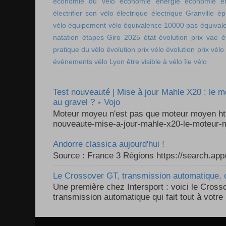
économie du vélo
économie énergie
économie én
électrifier son vélo
électrique
électrique Granville
ép
vélo
équipement vélo
équivalence 10000 pas
équival
natation
étapes Giro 2025
état
évolution prix vae
é
pratique du vélo
évolution prix vélo
évolution prix vélo
évènements vélo Lyon
être visible à vélo
île vélo
Test nouveauté | Mise à jour Mahle X20 : le 
au gravel ? ⋆ Vojo
Moteur moyeu n'est pas que moteur moyen ht
nouveaute-mise-a-jour-mahle-x20-le-moteur-m
Andorre classica aujourd'hui !
Source : France 3 Régions https://search.a
Le Crossover GT, transmission automatique, c
Une première chez Intersport : voici le Cross
transmission automatique qui fait tout à votre 