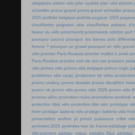
obligatoire
piéton vélo
plan cycliste
plan vélo
plurion
schwalbe
pneus gravel
pneus gravel schwalbe
pneus
2025
podbike belgique
podride
pogacar 2025
pogaca
chauffantes
poignées vélo chauffantes
poisson d'av
faveur du vélo
ponomarets
ponomarets eidolon
port
pourquoi courroi
pourquoi les barres sont différe
femme ?
pourquoi un gravel
pourquoi un vélo gravel
vélo
premier Paris-Roubaix
premier maillot à poids
pr
Paris-Roubaix
prendre soin de son vae
pression péda
vélo
primes vélo
primes vélo belgique
primoz roglic p
problèmes vélo cargo
production de vélos
production
promo cowboy
promo dealabs
promo décathlon hive
promo vtt
promo vélo
promo vélo 2025
promo vélo B
promos vélos
promotion roues
promotions vendredi v
protection tibia vélo
protection tête vélo
prototype vé
hiver
protéger batterie vélo
protéger batterie vélo froi
présentation amflow pl
prévot
puissance crête vél
pyrénées 2025
pyrénées tour de france
pédalage
péd
efficacement
pédaler mieux
pédales Ekoï
pédales 