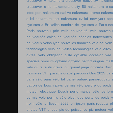
crossover V
nakamura crossover native xv
nakamur
crossover s ltd
nakamura e-city 50
nakamura e-s
intersport
nakamura nati ve
nakamura promo
nakamu
s ltd
nakamura test
nakamura xv ltd
new york spee
cyclistes à Bruxelles
nombre de cyclistes à Paris
no
Paris
nouveau prix vélib
nouveauté vélo
nouveau
nouveautés cales
nouveautés pédales
nouveautés
nouveaux vélos lyon
nouvelles finances vélo
nouvelle
technologies vélo
nouvelles technologies vélo 2025
o2feel vélo
obligation piste cyclable
occasion vae
spéciale
omnium
optymo
optymo belfort
origine mail
vélo
où faire du gravel
où gravel
page officielle Bos
palmarès VTT
paradis gravel
parcours Giro 2025
pare
paris vélo
paris vélo taf
paris-roubaix
paris-roubaix 
patron de bosch
pays permis vélo
perdre du poids
moteur électrique Bosch
performance vélo
perfor
permis vélo
permis vélo électrique
perte de poids v
frein vélo
philipsen 2025
philipsen paris-roubaix
p
photos VTT
pi-pop
pic de puissance
pic moteur vé