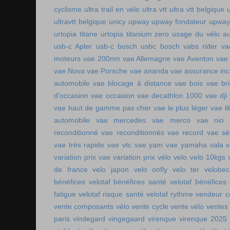
cyclisme
ultra trail en vélo
ultra vtt
ultra vtt belgique
ultravtt belgique
unicy
upway
upway fondateur
upway
urtopia titane
urtopia titanium zero
usage du vélo a
usb-c Apler
usb-c bosch
usbc bosch
vabs rider
va
moteurs
vae 200nm
vae Allemagne
vae Aventon
vae
vae Nova
vae Porsche
vae ananda
vae assurance inc
automobile
vae blocage à distance
vae bois
vae br
d'occasion vae occasion
vae decathlon 1000
vae dji
vae haut de gamme pas cher
vae le plus léger
vae li
automobile
vae mercedes
vae merco
vae nio
reconditionné
vae reconditionnés
vae record
vae sé
vae très rapide
vae vtc
vae yam
vae yamaha
vala
variation prix vae
variation prix vélo
velo
velo 10kgs
de france
velo japon
velo onfly
velo ter
velobe
bénéfices
velotaf bénéfices santé
velotaf bénéfices
fatigue
velotaf risque santé
velotaf rythme
vendeur c
vente composants vélo
vente cycle
vente vélo
ventes
paris
vindegard
vingegaard
virenque
virenque 2025