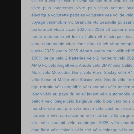
visible à vélo
vitesse en vélo
vitesse max vélo électr
vivre plus longtemps
vivre plus vieux
voiture bala
électrique
voiturette pédales
voiturette vae
vol de vélo
voyage vélomobile
vtc Granville
vtc Granville puissant
performant
vtcae
vtcae 2025
vtt 2025
vtt Lapierre él
haute autonomie
vtt luxe
vtt ultra
vtt électrique deca
vttae cannondale
vttae cher
vttae clutch
vttae compét
vuelta 2025
vuelta 2025 départ
vuelta tour
vélib chif
100% belge
vélo 2 batteries
vélo 2 moteurs
vélo 20
AMG F1
vélo Angell
vélo Anode
vélo BMW
vélo Califo
Mats
vélo Mercedes-Benz
vélo Paris-Saclay
vélo R4
vélo Riese et Müller
vélo Saisies
vélo Smafo
vélo Ter
age retraite
vélo amphibie
vélo ananda
vélo ancien
v
japon
vélo au pays du soleil levant
vélo automobile
v
belfort
vélo belge
vélo belgique
vélo blois
vélo bois 
marché
vélo bon prix
vélo bosch
vélo c'est non
vélo 
caravane
vélo carcassonne
vélo cardan
vélo cargo 
ville
vélo caritatif
vélo catalogne 2025
vélo chamb
chauffant
vélo chinois
vélo cité
vélo colnago
vélo co