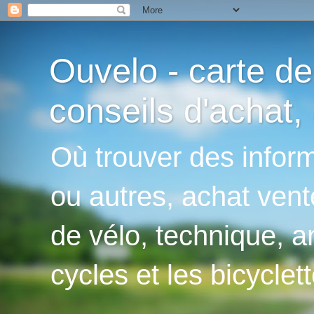
Ouvelo - carte de
conseils d'achat, 
Où trouver des inform
ou autres, achat vent
de vélo, technique, an
cycles et les bicyclett