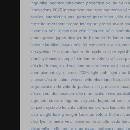
ingo-bike
ingobike
innovation protection vol de vélo
innovations 2025
innovations vae
instrumentation vél
service
interdiction vae partagé
interdiction vélo é
crosslite
intersport promo
intersport promo avant no
invention vélo
inventions vélo
itinéraire vélo
itinérai
jantes gravel
japan bike
jet de bidon
jet de bidon pa
cerises
karbikes
kayak vélo
kit conversion vae
komoo
les cyclistes !
la manufacture du cycle
la piste cycla
label cyclescore
lampe frein
lampe vélo
le vélo cargo
vélo
led freinage
led velo
lemmo zero
les arcs
li-ion v
championnat cyclo cross 2025
light eab
light eac
l
vitesse vélo
limitation vitesse vélo électrique
liste faill
liège
location de vélo de particulier à particulier
locat
vélo en vendée
location vélo mer
location vélo particul
logement coureur
logement cycliste
logement tour de
loi piste cyclable
loi vélo californie
lois vae
lois vélo é
lose weight
losing weight
louer un vélo à Belfort
lou
vélo lyon
lumière vélo
lumières vélo
lutte sédentari
vélos ville
m40 mahle
mac gyver batteries
machin