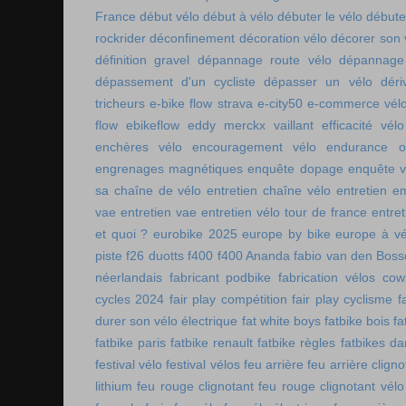
France
début vélo
début à vélo
débuter le vélo
débute
rockrider
déconfinement
décoration vélo
décorer son 
définition gravel
dépannage route vélo
dépannage 
dépassement d'un cycliste
dépasser un vélo
déri
tricheurs
e-bike flow strava
e-city50
e-commerce vél
flow
ebikeflow
eddy merckx vaillant
efficacité vélo
enchères vélo
encouragement vélo
endurance on
engrenages magnétiques
enquête dopage
enquête v
sa chaîne de vélo
entretien chaîne vélo
entretien e
vae
entretien vae
entretien vélo tour de france
entret
et quoi ?
eurobike 2025
europe by bike
europe à vé
piste
f26 duotts
f400
f400 Ananda
fabio van den Bos
néerlandais
fabricant podbike
fabrication vélos co
cycles 2024
fair play compétition
fair play cyclisme
f
durer son vélo électrique
fat white boys
fatbike bois
fa
fatbike paris
fatbike renault
fatbike règles
fatbikes d
festival vélo
festival vélos
feu arrière
feu arrière cligno
lithium
feu rouge clignotant
feu rouge clignotant vélo