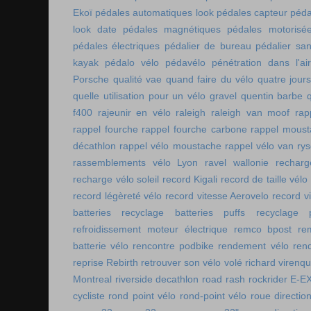
Ekoï
pédales automatiques look
pédales capteur
péda
look date
pédales magnétiques
pédales motorisé
pédales électriques
pédalier de bureau
pédalier sa
kayak
pédalo vélo
pédavélo
pénétration dans l'air
Porsche
qualité vae
quand faire du vélo
quatre jour
quelle utilisation pour un vélo gravel
quentin barbe
f400
rajeunir en vélo
raleigh
raleigh van moof
rap
rappel fourche
rappel fourche carbone
rappel moust
décathlon
rappel vélo moustache
rappel vélo van rys
rassemblements vélo Lyon
ravel wallonie
rechar
recharge vélo soleil
record Kigali
record de taille vélo
record légèreté vélo
record vitesse Aerovelo
record v
batteries
recyclage batteries puffs
recyclage p
refroidissement moteur électrique
remco bpost
re
batterie vélo
rencontre podbike
rendement vélo
ren
reprise Rebirth
retrouver son vélo volé
richard virenq
Montreal
riverside decathlon
road rash
rockrider E-E
cycliste
rond point vélo
rond-point vélo
roue directio