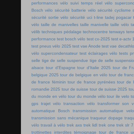
performances vélo
suivi temps réel vélo
supercon
Bosch vélo
sécurité batterie vélo
sécurité cyclisme
sécurité sortie vélo
sécurité uci
t-line
tadej pogacar
vélo
taille de manivelles
taille manivelle
taille vélo
t
vélib
techniques pédalage
technocentre
tenways
ten
performance
test bosch vélo
test cx-2025
test e-actv 
test pneus vélo 2025
test vae Anode
test vae decathl
vélo supercondensateur
test éclairages vélo
tests p
selle
tige de selle suspendue
tige de selle suspensi
alsace
tour d'Espagne
tour d'Italie 2025
tour de Fr
belgique 2025
tour de belgique en vélo
tour de france
de france féminin
tour de france pyrénées
tour de l
romandie 2025
tour de suisse
tour de suisse 2025
to
du monde en vélo
tour du monde vélo
tour ile velo
t
gps
trajet vélo
transaction vélo
transformer son v
automatique Bosch
transmission automatique vel
transmission sans mécanique
traqueur dopage
traq
vélo
travail à vélo
trek axs
trek lidl
trek one
trek slr 7
trottinettes interdites
témoignage tour de france
u