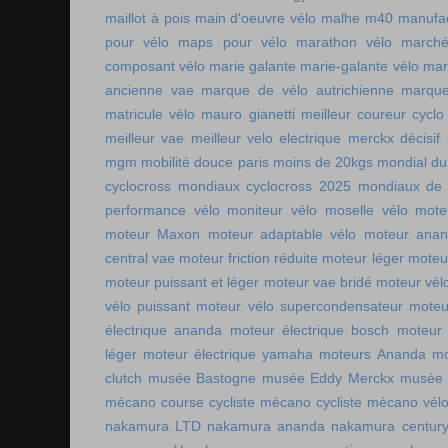
maillot à pois
main d'oeuvre vélo
malhe m40
manufac
pour vélo
maps pour vélo
marathon vélo
marché
composant vélo
marie galante
marie-galante vélo
mar
ancienne vae
marque de vélo autrichienne
marque
matricule vélo
mauro gianetti
meilleur coureur cycl
meilleur vae
meilleur velo electrique
merckx décisif
mgm
mobilité douce paris
moins de 20kgs
mondial du
cyclocross
mondiaux cyclocross 2025
mondiaux de 
performance vélo
moniteur vélo
moselle vélo
mote
moteur Maxon
moteur adaptable vélo
moteur ana
central vae
moteur friction réduite
moteur léger
moteu
moteur puissant et léger
moteur vae bridé
moteur vél
vélo puissant
moteur vélo supercondensateur
moteu
électrique ananda
moteur électrique bosch
moteur 
léger
moteur électrique yamaha
moteurs Ananda
mo
clutch
musée Bastogne
musée Eddy Merckx
musée 
mécano course cycliste
mécano cycliste
mécano vél
nakamura LTD
nakamura ananda
nakamura centur