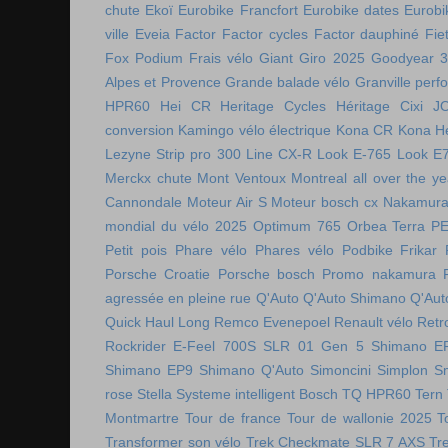
chute
Ekoï
Eurobike Francfort
Eurobike dates
Eurobi
ville
Eveia
Factor
Factor cycles
Factor dauphiné
Fie
Fox Podium
Frais vélo
Giant
Giro 2025
Goodyear 
Alpes et Provence
Grande balade vélo
Granville perf
HPR60
Hei CR
Heritage Cycles
Héritage Cixi
J
conversion
Kamingo vélo électrique
Kona CR
Kona H
Lezyne Strip pro 300
Line CX-R
Look E-765
Look E
Merckx chute
Mont Ventoux
Montreal all over the ye
Cannondale
Moteur Air S
Moteur bosch cx
Nakamura 
mondial du vélo 2025
Optimum 765
Orbea Terra
P
Petit pois
Phare vélo
Phares vélo
Podbike Frikar
Porsche Croatie
Porsche bosch
Promo nakamura
agressée en pleine rue
Q'Auto
Q'Auto Shimano
Q'Aut
Quick Haul Long
Remco Evenepoel
Renault vélo
Retr
Rockrider E-Feel 700S
SLR 01 Gen 5
Shimano E
Shimano EP9
Shimano Q'Auto
Simoncini
Simplon
S
rose
Stella
Systeme intelligent Bosch
TQ HPR60
Tern
Montmartre
Tour de france
Tour de wallonie 2025
T
Transformer son vélo
Trek Checkmate SLR 7 AXS
Tr