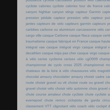
puissance cycliste
calculateur position vélo
calendri
cycliste
calories cycliste
calories tour de france
cal
canyon highbar
canyon stingr
capteur Garmin
capt
pression pédale
capteur pression vélo
capteur pu
jantes
capteurs de velo
capteurs garmin
capteurs p
carbikes
carbone ou aluminium
carcassonne vélo
car
cargo ville
casque Carbone
casque Naca
casque certi
traumatisme
casque fabriqué en France
casque haute
intégral vae
casque intégral virgo
casque intégral v
decathlon
casque mips pas cher
casque virgo
casque 
à vélo
cerise cyclisme
cerises vélo
cgO009
champ
championnat de cyclo cross 2025
championnat mo
chateaux de la loire à vélo
chaussures vélo magnét
chocolat amaury
chocolatier amaury
choisir cadre c
route
choisir gravel ou vtt
choisir route ou gravel
cho
gravel
choisir vélo
choisir vélo automne
choix gravel
chute course amateur
chute cycliste
chute cycliste 
evenepoel
chute remco
ciclopista de garda
circ
classement VTT
clignotant vélo
coach vélo
cockpit 