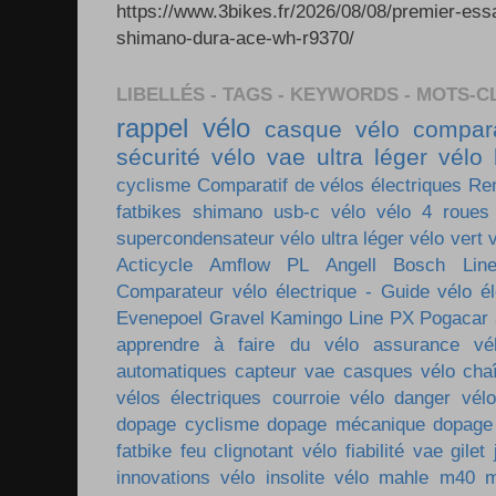
https://www.3bikes.fr/2026/08/08/premier-ess
shimano-dura-ace-wh-r9370/
LIBELLÉS - TAGS - KEYWORDS - MOTS-C
rappel vélo
casque vélo
compara
sécurité vélo
vae ultra léger
vélo 
cyclisme
Comparatif de vélos électriques
Re
fatbikes
shimano
usb-c vélo
vélo 4 roues
supercondensateur
vélo ultra léger
vélo vert
Acticycle
Amflow PL
Angell
Bosch Lin
Comparateur vélo électrique - Guide vélo él
Evenepoel
Gravel
Kamingo
Line PX
Pogacar
apprendre à faire du vélo
assurance vé
automatiques
capteur vae
casques vélo
cha
vélos électriques
courroie vélo
danger vélo
dopage cyclisme
dopage mécanique
dopage
fatbike
feu clignotant vélo
fiabilité vae
gilet
innovations vélo
insolite vélo
mahle m40
m