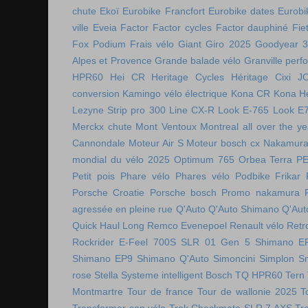
chute
Ekoï
Eurobike Francfort
Eurobike dates
Eurobi
ville
Eveia
Factor
Factor cycles
Factor dauphiné
Fie
Fox Podium
Frais vélo
Giant
Giro 2025
Goodyear 
Alpes et Provence
Grande balade vélo
Granville perf
HPR60
Hei CR
Heritage Cycles
Héritage Cixi
J
conversion
Kamingo vélo électrique
Kona CR
Kona H
Lezyne Strip pro 300
Line CX-R
Look E-765
Look E
Merckx chute
Mont Ventoux
Montreal all over the ye
Cannondale
Moteur Air S
Moteur bosch cx
Nakamura 
mondial du vélo 2025
Optimum 765
Orbea Terra
P
Petit pois
Phare vélo
Phares vélo
Podbike Frikar
Porsche Croatie
Porsche bosch
Promo nakamura
agressée en pleine rue
Q'Auto
Q'Auto Shimano
Q'Aut
Quick Haul Long
Remco Evenepoel
Renault vélo
Retr
Rockrider E-Feel 700S
SLR 01 Gen 5
Shimano E
Shimano EP9
Shimano Q'Auto
Simoncini
Simplon
S
rose
Stella
Systeme intelligent Bosch
TQ HPR60
Tern
Montmartre
Tour de france
Tour de wallonie 2025
T