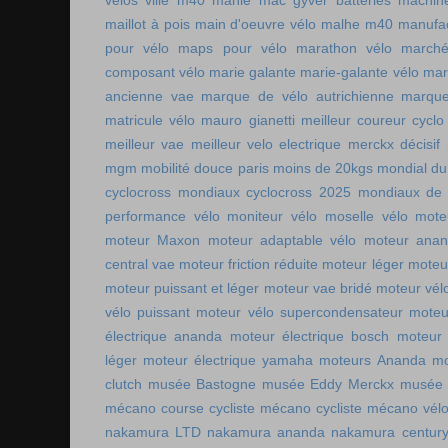
vélos ville
m40 mahle
mac gyver batteries
machin
maillot à pois
main d'oeuvre vélo
malhe m40
manufac
pour vélo
maps pour vélo
marathon vélo
marché
composant vélo
marie galante
marie-galante vélo
mar
ancienne vae
marque de vélo autrichienne
marque
matricule vélo
mauro gianetti
meilleur coureur cycl
meilleur vae
meilleur velo electrique
merckx décisif
mgm
mobilité douce paris
moins de 20kgs
mondial du
cyclocross
mondiaux cyclocross 2025
mondiaux de 
performance vélo
moniteur vélo
moselle vélo
mote
moteur Maxon
moteur adaptable vélo
moteur ana
central vae
moteur friction réduite
moteur léger
moteu
moteur puissant et léger
moteur vae bridé
moteur vél
vélo puissant
moteur vélo supercondensateur
moteu
électrique ananda
moteur électrique bosch
moteur 
léger
moteur électrique yamaha
moteurs Ananda
mo
clutch
musée Bastogne
musée Eddy Merckx
musée 
mécano course cycliste
mécano cycliste
mécano vél
nakamura LTD
nakamura ananda
nakamura centur