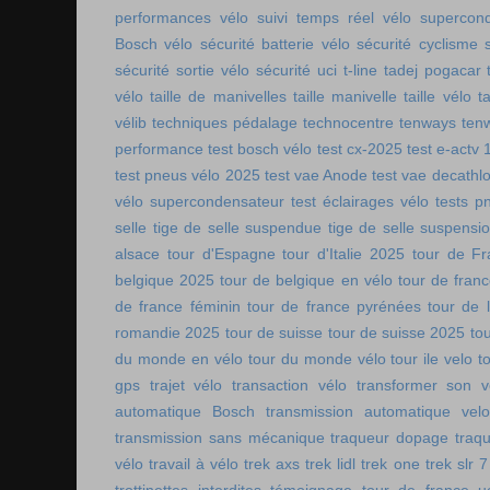
performances vélo
suivi temps réel vélo
supercon
Bosch vélo
sécurité batterie vélo
sécurité cyclisme
sécurité sortie vélo
sécurité uci
t-line
tadej pogacar
vélo
taille de manivelles
taille manivelle
taille vélo
t
vélib
techniques pédalage
technocentre
tenways
ten
performance
test bosch vélo
test cx-2025
test e-actv 
test pneus vélo 2025
test vae Anode
test vae decathl
vélo supercondensateur
test éclairages vélo
tests p
selle
tige de selle suspendue
tige de selle suspensi
alsace
tour d'Espagne
tour d'Italie 2025
tour de Fr
belgique 2025
tour de belgique en vélo
tour de france
de france féminin
tour de france pyrénées
tour de l
romandie 2025
tour de suisse
tour de suisse 2025
to
du monde en vélo
tour du monde vélo
tour ile velo
t
gps
trajet vélo
transaction vélo
transformer son v
automatique Bosch
transmission automatique vel
transmission sans mécanique
traqueur dopage
traq
vélo
travail à vélo
trek axs
trek lidl
trek one
trek slr 7