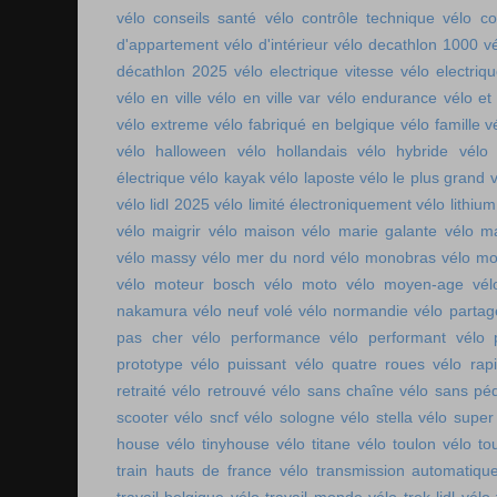
vélo conseils santé
vélo contrôle technique
vélo co
d'appartement
vélo d'intérieur
vélo decathlon 1000
v
décathlon 2025
vélo electrique vitesse
vélo electri
vélo en ville
vélo en ville var
vélo endurance
vélo et
vélo extreme
vélo fabriqué en belgique
vélo famille
v
vélo halloween
vélo hollandais
vélo hybride
vélo 
électrique
vélo kayak
vélo laposte
vélo le plus grand
v
vélo lidl 2025
vélo limité électroniquement
vélo lithium
vélo maigrir
vélo maison
vélo marie galante
vélo ma
vélo massy
vélo mer du nord
vélo monobras
vélo m
vélo moteur bosch
vélo moto
vélo moyen-age
vél
nakamura
vélo neuf volé
vélo normandie
vélo parta
pas cher
vélo performance
vélo performant
vélo 
prototype
vélo puissant
vélo quatre roues
vélo rap
retraité
vélo retrouvé
vélo sans chaîne
vélo sans pé
scooter
vélo sncf
vélo sologne
vélo stella
vélo super
house
vélo tinyhouse
vélo titane
vélo toulon
vélo to
train hauts de france
vélo transmission automatiqu