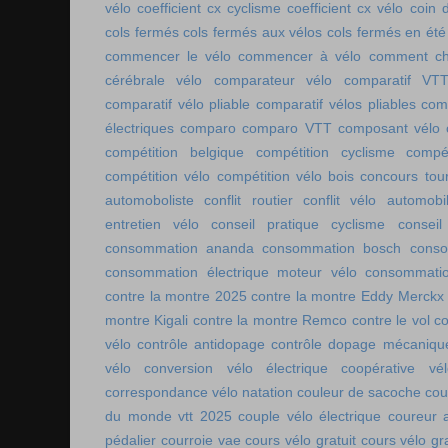
vélo
coefficient cx cyclisme
coefficient cx vélo
coin 
cols fermés
cols fermés aux vélos
cols fermés en été
commencer le vélo
commencer à vélo
comment cho
cérébrale vélo
comparateur vélo
comparatif VT
comparatif vélo pliable
comparatif vélos pliables
comp
électriques
comparo
comparo VTT
composant vélo
compétition belgique
compétition cyclisme
compé
compétition vélo
compétition vélo bois
concours tou
automoboliste
conflit routier
conflit vélo automobi
entretien vélo
conseil pratique cyclisme
conseil
consommation ananda
consommation bosch
conso
consommation électrique moteur vélo
consommatio
contre la montre 2025
contre la montre Eddy Merckx
montre Kigali
contre la montre Remco
contre le vol
co
vélo
contrôle antidopage
contrôle dopage mécaniqu
vélo
conversion vélo électrique
coopérative vél
correspondance vélo natation
couleur de sacoche
cou
du monde vtt 2025
couple vélo électrique
coureur a
pédalier
courroie vae
cours vélo gratuit
cours vélo gra