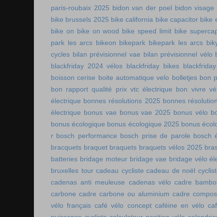
paris-roubaix 2025
bidon van der poel
bidon visage
bike brussels 2025
bike california
bike capacitor
bike 
bike on
bike on wood
bike speed limit
bike supercap
park les arcs
bikeon
bikepark
bikepark les arcs
bik
cycles
bilan prévisionnel vae
bilan prévisionnel vélo
blackfriday 2024 vélos
blackfriday bikes
blackfriday
boisson cerise
boite automatique velo
bolletjes
bon p
bon rapport qualité prix vtc électrique
bon vivre vé
électrique
bonnes résolutions 2025
bonnes résolutio
électrique
bonus vae
bonus vae 2025
bonus vélo
b
bonus écologique
bonus écologique 2025
bonus écol
r
bosch performance
bosch prise de parole
bosch é
bracquets
braquet
braquets
braquets vélos 2025
bra
batteries
bridage moteur
bridage vae
bridage vélo él
bruxelles tour
cadeau cycliste
cadeau de noël cyclis
cadenas anti meuleuse
cadenas vélo
cadre bambo
carbone
cadre carbone ou aluminium
cadre compos
vélo français
café vélo concept
caféine en vélo
ca