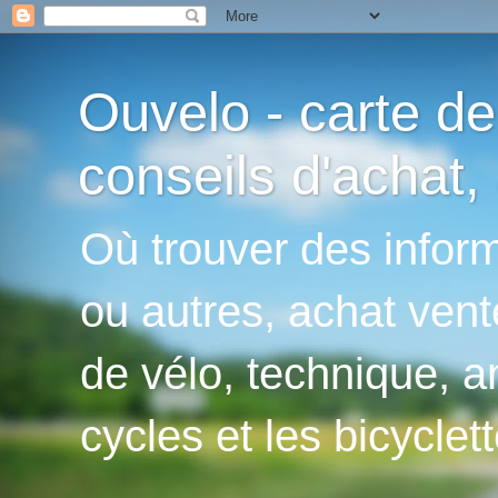
Ouvelo - carte de
conseils d'achat, 
Où trouver des inform
ou autres, achat vent
de vélo, technique, an
cycles et les bicyclett