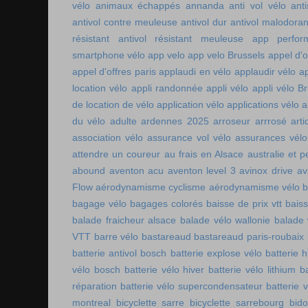
vélo
animaux échappés
annanda
anti vol vélo
ant
antivol contre meuleuse
antivol dur
antivol malodoran
résistant
antivol résistant meuleuse
app perfor
smartphone vélo
app velo
app velo Brussels
appel d'o
appel d'offres paris
applaudi en vélo
applaudir vélo
ap
location vélo
appli randonnée
appli vélo
appli vélo Br
de location de vélo
application vélo
applications vélo
a
du vélo adulte
ardennes 2025
arroseur arrrosé
art
association vélo
assurance vol vélo
assurances vélo
attendre un coureur
au frais en Alsace
australie et p
abound
aventon acu
aventon level 3
avinox drive
av
Flow
aérodynamisme cyclisme
aérodynamisme vélo
bagage vélo
bagages colorés
baisse de prix vtt
baiss
balade fraicheur alsace
balade vélo wallonie
balade 
VTT
barre vélo
bastareaud
bastareaud paris-roubaix
batterie antivol bosch
batterie explose vélo
batterie h
vélo bosch
batterie vélo hiver
batterie vélo lithium
b
réparation
batterie vélo supercondensateur
batterie 
montreal
bicyclette sarre
bicyclette sarrebourg
bid