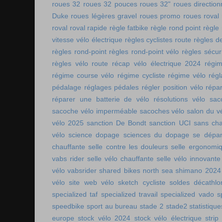
roues 32
roues 32 pouces
roues 32"
roues direction
Duke
roues légères gravel
roues promo
roues roval
roval
roval rapide
règle fatbike
règle rond point
règle
vitesse vélo électrique
règles cyclistes route
règles de
règles rond-point
règles rond-point vélo
règles sécuri
règles vélo route
récap vélo électrique 2024
régi
régime course vélo
régime cycliste
régime vélo
régl
pédalage
réglages pédales
régler position vélo
répa
réparer une batterie de vélo
résolutions vélo
sac
sacoche vélo imperméable
sacoches vélo
salon du v
vélo 2025
sanction De Bondt
sanction UCI
sans ch
vélo
science dopage
sciences du dopage
se dépa
chauffante
selle contre les douleurs
selle ergonomi
vabs rider
selle vélo chauffante
selle vélo innovante
vélo vabsrider
shared bikes north sea
shimano 2024
vélo
site web vélo
sketch cycliste
soldes décathlo
specialized taf
specialized travail
specialized vado
s
speedbike
sport au bureau
stade 2
stade2
statistiqu
europe
stock vélo 2024
stock vélo électrique
strip