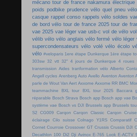
mécano tour de france
nakamura électrique
poids
podbike
prudence vélo
quel pneu vél
casque
rappel conso
rappels vélo
soldes va
de bord vélo
tour de france 2025
tour de fr
vae 2025
vae léger
vae usb-c
vol de vélo
vol
vélib
vélo
vélo anglais
vélo fermé
vélo léger
supercondensateurs
vélo volé
vélo écolo
vé
vélo
#veloparis
1ere étape Dunkerque
1ère étape t
303sw
32 vtt
32"
4 jours de Dunkerque
4 roues 
transmission
Aides tranformation vélo
Alberto Cont
Angell cycles
Arenberg
Auto
Avello
Aventon
Aventon 
parle de Wout Van Aert
Axxome
Axxome RR
BMC Mon
teammachine
BXL tour
BXL tour 2025
Baccara g
réparable
Bosch Strava
Bosch app
Bosch app vae
Bo
système vae
Bosch vs DJI
Brussels app
Brussels tou
S2
CG009
Carqon
Carqon Classic
Carqon Cruise
éclairage
Cilo suisse
Colnago Y1RS
Comparatif
C
Cornet
Courroie
Crossover GT
Crussis
Crussis DJI
C
Decathlon 100
Di2
Dji Avinox
E-765 Look
E-ACTV 