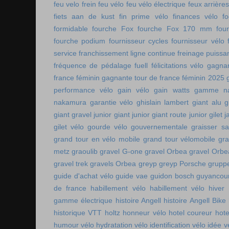
feu velo frein
feu vélo
feu vélo électrique
feux arrières
fiets aan de kust
fin prime vélo
finances vélo
fo
formidable
fourche Fox
fourche Fox 170 mm
fou
fourche podium
fournisseur cycles
fournisseur vélo
service
franchissement ligne continue
freinage puissa
fréquence de pédalage
fuell
félicitations vélo
gagnan
france féminin
gagnante tour de france féminin 2025
performance vélo
gain vélo
gain watts
gamme n
nakamura
garantie vélo
ghislain lambert
giant alu
g
giant gravel junior
giant junior
giant route junior
gilet 
gilet vélo
gourde vélo
gouvernementale
graisser s
grand tour en vélo mobile
grand tour vélomobile
gra
metz
graoulib
gravel G-one
gravel Orbea
gravel Orbe
gravel trek
gravels Orbea
greyp
greyp Porsche
gruppe
guide d'achat vélo
guide vae
guidon bosch
guyancou
de france
habillement vélo
habillement vélo hiver
gamme électrique
histoire Angell
histoire Angell Bike
historique VTT
holtz
honneur vélo
hotel coureur
hot
humour vélo
hydratation vélo
identification vélo
idée v