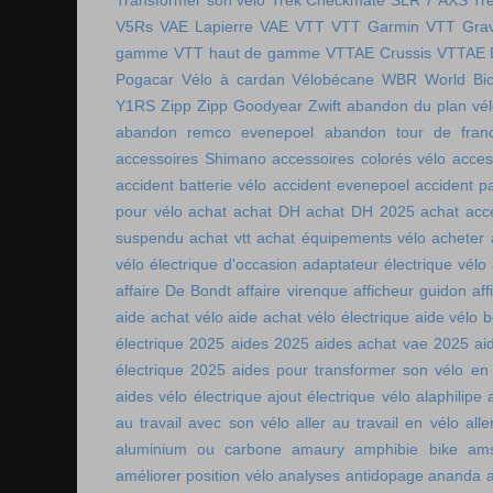
Transformer son vélo
Trek Checkmate SLR 7 AXS
Tr
V5Rs
VAE Lapierre
VAE VTT
VTT Garmin
VTT Grav
gamme
VTT haut de gamme
VTTAE Crussis
VTTAE 
Pogacar
Vélo à cardan
Vélobécane
WBR
World Bic
Y1RS
Zipp
Zipp Goodyear
Zwift
abandon du plan vél
abandon remco evenepoel
abandon tour de fran
accessoires Shimano
accessoires colorés vélo
acces
accident batterie vélo
accident evenepoel
accident pa
pour vélo
achat
achat DH
achat DH 2025
achat acc
suspendu
achat vtt
achat équipements vélo
acheter
vélo électrique d'occasion
adaptateur électrique vélo
affaire De Bondt
affaire virenque
afficheur guidon
aff
aide achat vélo
aide achat vélo électrique
aide vélo b
électrique 2025
aides 2025
aides achat vae 2025
ai
électrique 2025
aides pour transformer son vélo en 
aides vélo électrique
ajout électrique vélo
alaphilipe
au travail avec son vélo
aller au travail en vélo
alle
aluminium ou carbone
amaury
amphibie bike
ams
améliorer position vélo
analyses antidopage
ananda