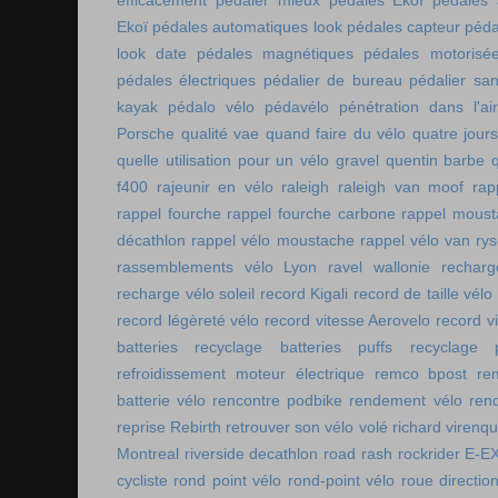
efficacement
pédaler mieux
pédales Ekoï
pédales 
Ekoï
pédales automatiques look
pédales capteur
péda
look date
pédales magnétiques
pédales motorisé
pédales électriques
pédalier de bureau
pédalier sa
kayak
pédalo vélo
pédavélo
pénétration dans l'air
Porsche
qualité vae
quand faire du vélo
quatre jour
quelle utilisation pour un vélo gravel
quentin barbe
f400
rajeunir en vélo
raleigh
raleigh van moof
rap
rappel fourche
rappel fourche carbone
rappel moust
décathlon
rappel vélo moustache
rappel vélo van rys
rassemblements vélo Lyon
ravel wallonie
rechar
recharge vélo soleil
record Kigali
record de taille vélo
record légèreté vélo
record vitesse Aerovelo
record v
batteries
recyclage batteries puffs
recyclage p
refroidissement moteur électrique
remco bpost
re
batterie vélo
rencontre podbike
rendement vélo
ren
reprise Rebirth
retrouver son vélo volé
richard virenq
Montreal
riverside decathlon
road rash
rockrider E-E
cycliste
rond point vélo
rond-point vélo
roue directio