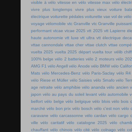
visible à vélo
vitesse en vélo
vitesse max vélo électr
vivre plus longtemps
vivre plus vieux
voiture bala
électrique
voiturette pédales
voiturette vae
vol de vélo
voyage vélomobile
vtc Granville
vtc Granville puissant
performant
vtcae
vtcae 2025
vtt 2025
vtt Lapierre él
haute autonomie
vtt luxe
vtt ultra
vtt électrique deca
vttae cannondale
vttae cher
vttae clutch
vttae compét
vuelta 2025
vuelta 2025 départ
vuelta tour
vélib chif
100% belge
vélo 2 batteries
vélo 2 moteurs
vélo 20
AMG F1
vélo Angell
vélo Anode
vélo BMW
vélo Califo
Mats
vélo Mercedes-Benz
vélo Paris-Saclay
vélo R4
vélo Riese et Müller
vélo Saisies
vélo Smafo
vélo Ter
age retraite
vélo amphibie
vélo ananda
vélo ancien
v
japon
vélo au pays du soleil levant
vélo automobile
v
belfort
vélo belge
vélo belgique
vélo blois
vélo bois 
marché
vélo bon prix
vélo bosch
vélo c'est non
vélo 
caravane
vélo carcassonne
vélo cardan
vélo cargo 
ville
vélo caritatif
vélo catalogne 2025
vélo chamb
chauffant
vélo chinois
vélo cité
vélo colnago
vélo co