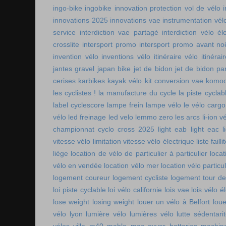
ingo-bike
ingobike
innovation protection vol de vélo
innovations 2025
innovations vae
instrumentation vél
service
interdiction vae partagé
interdiction vélo é
crosslite
intersport promo
intersport promo avant no
invention vélo
inventions vélo
itinéraire vélo
itinérai
jantes gravel
japan bike
jet de bidon
jet de bidon pa
cerises
karbikes
kayak vélo
kit conversion vae
komoo
les cyclistes !
la manufacture du cycle
la piste cycla
label cyclescore
lampe frein
lampe vélo
le vélo cargo
vélo
led freinage
led velo
lemmo zero
les arcs
li-ion v
championnat cyclo cross 2025
light eab
light eac
l
vitesse vélo
limitation vitesse vélo électrique
liste faill
liège
location de vélo de particulier à particulier
locat
vélo en vendée
location vélo mer
location vélo particul
logement coureur
logement cycliste
logement tour de
loi piste cyclable
loi vélo californie
lois vae
lois vélo é
lose weight
losing weight
louer un vélo à Belfort
lou
vélo lyon
lumière vélo
lumières vélo
lutte sédentari