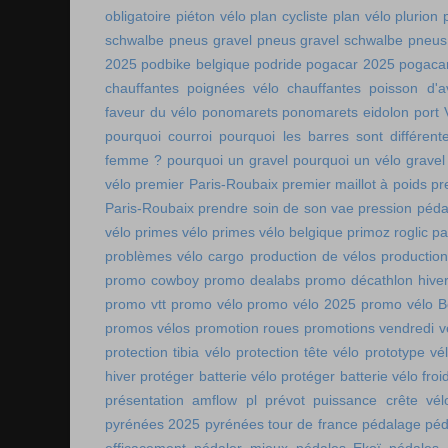
obligatoire
piéton vélo
plan cycliste
plan vélo
plurion
schwalbe
pneus gravel
pneus gravel schwalbe
pneus
2025
podbike belgique
podride
pogacar 2025
pogaca
chauffantes
poignées vélo chauffantes
poisson d'av
faveur du vélo
ponomarets
ponomarets eidolon
port
pourquoi courroi
pourquoi les barres sont différe
femme ?
pourquoi un gravel
pourquoi un vélo gravel
vélo
premier Paris-Roubaix
premier maillot à poids
pr
Paris-Roubaix
prendre soin de son vae
pression péda
vélo
primes vélo
primes vélo belgique
primoz roglic p
problèmes vélo cargo
production de vélos
production
promo cowboy
promo dealabs
promo décathlon hive
promo vtt
promo vélo
promo vélo 2025
promo vélo B
promos vélos
promotion roues
promotions vendredi v
protection tibia vélo
protection tête vélo
prototype vé
hiver
protéger batterie vélo
protéger batterie vélo froi
présentation amflow pl
prévot
puissance crête vél
pyrénées 2025
pyrénées tour de france
pédalage
péd