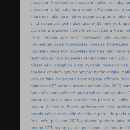
crossover V
nakamura crossover native xv
nakamur
crossover s ltd
nakamura e-city 50
nakamura e-s
intersport
nakamura nati ve
nakamura promo
nakamu
s ltd
nakamura test
nakamura xv ltd
new york spee
cyclistes à Bruxelles
nombre de cyclistes à Paris
no
Paris
nouveau prix vélib
nouveauté vélo
nouveau
nouveautés cales
nouveautés pédales
nouveautés
nouveaux vélos lyon
nouvelles finances vélo
nouvelle
technologies vélo
nouvelles technologies vélo 2025
o2feel vélo
obligation piste cyclable
occasion vae
spéciale
omnium
optymo
optymo belfort
origine mail
vélo
où faire du gravel
où gravel
page officielle Bos
palmarès VTT
paradis gravel
parcours Giro 2025
pare
paris vélo
paris vélo taf
paris-roubaix
paris-roubaix 
patron de bosch
pays permis vélo
perdre du poids
moteur électrique Bosch
performance vélo
perfor
permis vélo
permis vélo électrique
perte de poids v
frein vélo
philipsen 2025
philipsen paris-roubaix
p
photos VTT
pi-pop
pic de puissance
pic moteur vé