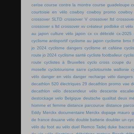
cerise
course contre la montre
course guadeloupe
c
courtoisie en vélo
cowboy
cowboy promo
cowboy 
crossover SLTD
crossover V
crossover ltd
crossove
crossover s ltd
crossover xv
créateur podbike
ct vélo
au japon
culture vélo japon
cx
cx débridé
cx-2025
cyclisme antisportif
cyclisme au japon
cyclisme bmx f
jo 2024
cyclisme dangers
cyclisme et caféine
cycl
route jo 2024
cyclisme santé
cycliste footballeur
cyclis
route
cyclistes à Bruxelles
cyclo cross coupe du
moselle
cyclotourisme sarre
cyclotouriste wallonie
c
vélo
danger en vélo
danger recharge vélo
dangers
decathlon 520 électriques 29
decathlon promo vae
d
decathlon vélo
descendeur vélo
descente escalie
destockage velo Belgique
deutsche qualitat
deux mé
homme et femme
distance parcourue
distance parco
Eddy Merckx
documentaire Merckx
dopage mauro gi
de france
douane vélo
double batterie
doubler un cyc
vélo
du foot au vélo
duel Remco Tadej
duke baccara