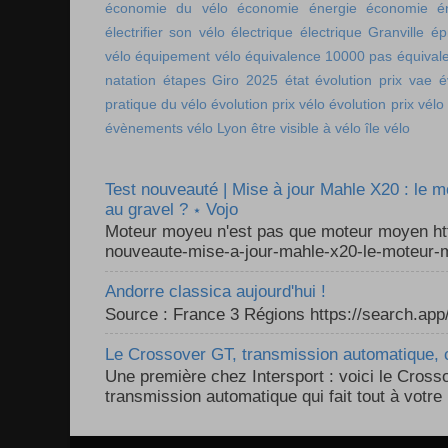
économie du vélo
économie énergie
économie én
électrifier son vélo
électrique
électrique Granville
ép
vélo
équipement vélo
équivalence 10000 pas
équival
natation
étapes Giro 2025
état
évolution prix vae
é
pratique du vélo
évolution prix vélo
évolution prix vélo
évènements vélo Lyon
être visible à vélo
île vélo
Test nouveauté | Mise à jour Mahle X20 : le 
au gravel ? ⋆ Vojo
Moteur moyeu n'est pas que moteur moyen ht
nouveaute-mise-a-jour-mahle-x20-le-moteur-m
Andorre classica aujourd'hui !
Source : France 3 Régions https://search.a
Le Crossover GT, transmission automatique, c
Une première chez Intersport : voici le Cross
transmission automatique qui fait tout à votre 