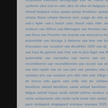
trottinettes interdites
témoignage tour de france
u
cyclisme
ultra trail en vélo
ultra vtt
ultra vtt belgique
ultravtt belgique
unicy
upway
upway fondateur
upway
urtopia titane
urtopia titanium zero
usage du vélo a
usb-c Apler
usb-c bosch
usbc bosch
vabs rider
va
moteurs
vae 200nm
vae Allemagne
vae Aventon
vae
vae Nova
vae Porsche
vae ananda
vae assurance inc
automobile
vae blocage à distance
vae bois
vae br
d'occasion vae occasion
vae decathlon 1000
vae dji
vae haut de gamme pas cher
vae le plus léger
vae li
automobile
vae mercedes
vae merco
vae nio
reconditionné
vae reconditionnés
vae record
vae sé
vae très rapide
vae vtc
vae yam
vae yamaha
vala
variation prix vae
variation prix vélo
velo
velo 10kgs
de france
velo japon
velo onfly
velo ter
velobe
bénéfices
velotaf bénéfices santé
velotaf bénéfices
fatigue
velotaf risque santé
velotaf rythme
vendeur c
vente composants vélo
vente cycle
vente vélo
ventes
paris
vindegard
vingegaard
virenque
virenque 2025