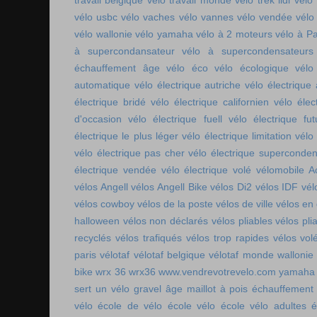
travail belgique
vélo travail monde
vélo trek lidl
vélo 
vélo usbc
vélo vaches
vélo vannes
vélo vendée
vélo
vélo wallonie
vélo yamaha
vélo à 2 moteurs
vélo à Pa
à supercondansateur
vélo à supercondensateurs
échauffement âge
vélo éco
vélo écologique
vélo
automatique
vélo électrique autriche
vélo électrique 
électrique bridé
vélo électrique californien
vélo élec
d'occasion
vélo électrique fuell
vélo électrique fut
électrique le plus léger
vélo électrique limitation
vélo 
vélo électrique pas cher
vélo électrique superconde
électrique vendée
vélo électrique volé
vélomobile Ac
vélos Angell
vélos Angell Bike
vélos Di2
vélos IDF
vél
vélos cowboy
vélos de la poste
vélos de ville
vélos en
halloween
vélos non déclarés
vélos pliables
vélos pli
recyclés
vélos trafiqués
vélos trop rapides
vélos vol
paris
vélotaf
vélotaf belgique
vélotaf monde
wallonie
bike
wrx 36
wrx36
www.vendrevotrevelo.com
yamaha 
sert un vélo gravel
âge maillot à pois
échauffement
vélo
école de vélo
école vélo
école vélo adultes
é