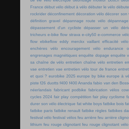
de vie vélo électrique
débridage moteur Bosch
débr
France
début vélo
début à vélo
débuter le vélo
débute
rockrider
déconfinement
décoration vélo
décorer son 
définition gravel
dépannage route vélo
dépannage 
dépassement d'un cycliste
dépasser un vélo
déri
tricheurs
e-bike flow strava
e-city50
e-commerce vél
flow
ebikeflow
eddy merckx vaillant
efficacité vélo
enchères vélo
encouragement vélo
endurance on
engrenages magnétiques
enquête dopage
enquête v
sa chaîne de vélo
entretien chaîne vélo
entretien e
vae
entretien vae
entretien vélo tour de france
entret
et quoi ?
eurobike 2025
europe by bike
europe à vé
piste
f26 duotts
f400
f400 Ananda
fabio van den Bos
néerlandais
fabricant podbike
fabrication vélos co
cycles 2024
fair play compétition
fair play cyclisme
f
durer son vélo électrique
fat white boys
fatbike bois
fa
fatbike paris
fatbike renault
fatbike règles
fatbikes d
festival vélo
festival vélos
feu arrière
feu arrière cligno
lithium
feu rouge clignotant
feu rouge clignotant vélo