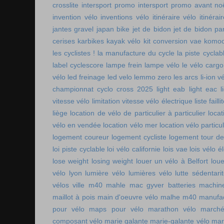
crosslite
intersport promo
intersport promo avant no
invention vélo
inventions vélo
itinéraire vélo
itinérai
jantes gravel
japan bike
jet de bidon
jet de bidon pa
cerises
karbikes
kayak vélo
kit conversion vae
komoo
les cyclistes !
la manufacture du cycle
la piste cycla
label cyclescore
lampe frein
lampe vélo
le vélo cargo
vélo
led freinage
led velo
lemmo zero
les arcs
li-ion v
championnat cyclo cross 2025
light eab
light eac
l
vitesse vélo
limitation vitesse vélo électrique
liste faill
liège
location de vélo de particulier à particulier
locat
vélo en vendée
location vélo mer
location vélo particul
logement coureur
logement cycliste
logement tour de
loi piste cyclable
loi vélo californie
lois vae
lois vélo é
lose weight
losing weight
louer un vélo à Belfort
lou
vélo lyon
lumière vélo
lumières vélo
lutte sédentari
vélos ville
m40 mahle
mac gyver batteries
machin
maillot à pois
main d'oeuvre vélo
malhe m40
manufac
pour vélo
maps pour vélo
marathon vélo
marché
composant vélo
marie galante
marie-galante vélo
mar