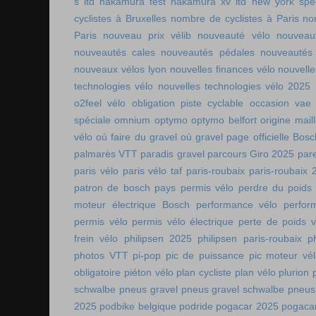
s ltd
nakamura test
nakamura xv ltd
new york spee
cyclistes à Bruxelles
nombre de cyclistes à Paris
no
Paris
nouveau prix vélib
nouveauté vélo
nouveau
nouveautés cales
nouveautés pédales
nouveautés
nouveaux vélos lyon
nouvelles finances vélo
nouvelle
technologies vélo
nouvelles technologies vélo 2025
o2feel vélo
obligation piste cyclable
occasion vae
spéciale
omnium
optymo
optymo belfort
origine mail
vélo
où faire du gravel
où gravel
page officielle Bos
palmarès VTT
paradis gravel
parcours Giro 2025
pare
paris vélo
paris vélo taf
paris-roubaix
paris-roubaix 
patron de bosch
pays permis vélo
perdre du poids
moteur électrique Bosch
performance vélo
perfor
permis vélo
permis vélo électrique
perte de poids v
frein vélo
philipsen 2025
philipsen paris-roubaix
p
photos VTT
pi-pop
pic de puissance
pic moteur vé
obligatoire
piéton vélo
plan cycliste
plan vélo
plurion
schwalbe
pneus gravel
pneus gravel schwalbe
pneus
2025
podbike belgique
podride
pogacar 2025
pogaca