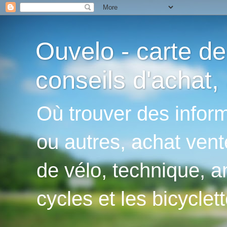
Ouvelo - carte de
conseils d'achat, 
Où trouver des inform
ou autres, achat vent
de vélo, technique, an
cycles et les bicyclett