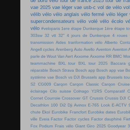
de bord vélo
tour de france 2025
tour de fr
vae 2025
vae léger
vae usb-c
vol de vélo
vol
vélib
vélo
vélo anglais
vélo fermé
vélo léger
supercondensateurs
vélo volé
vélo écolo
vé
vélo
#veloparis
1ere étape Dunkerque
1ère étape t
303sw
32 vtt
32"
4 jours de Dunkerque
4 roues 
transmission
Aides tranformation vélo
Alberto Cont
Angell cycles
Arenberg
Auto
Avello
Aventon
Aventon 
parle de Wout Van Aert
Axxome
Axxome RR
BMC Mon
teammachine
BXL tour
BXL tour 2025
Baccara g
réparable
Bosch Strava
Bosch app
Bosch app vae
Bo
système vae
Bosch vs DJI
Brussels app
Brussels tou
S2
CG009
Carqon
Carqon Classic
Carqon Cruise
éclairage
Cilo suisse
Colnago Y1RS
Comparatif
C
Cornet
Courroie
Crossover GT
Crussis
Crussis DJI
C
Decathlon 100
Di2
Dji Avinox
E-765 Look
E-ACTV 
chute
Ekoï
Eurobike Francfort
Eurobike dates
Eurobi
ville
Eveia
Factor
Factor cycles
Factor dauphiné
Fie
Fox Podium
Frais vélo
Giant
Giro 2025
Goodyear 