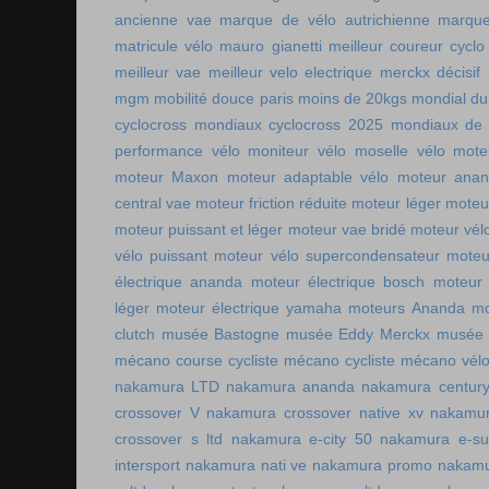
ancienne vae
marque de vélo autrichienne
marque
matricule vélo
mauro gianetti
meilleur coureur cycl
meilleur vae
meilleur velo electrique
merckx décisif
mgm
mobilité douce paris
moins de 20kgs
mondial du
cyclocross
mondiaux cyclocross 2025
mondiaux de 
performance vélo
moniteur vélo
moselle vélo
mote
moteur Maxon
moteur adaptable vélo
moteur ana
central vae
moteur friction réduite
moteur léger
moteu
moteur puissant et léger
moteur vae bridé
moteur vél
vélo puissant
moteur vélo supercondensateur
moteu
électrique ananda
moteur électrique bosch
moteur 
léger
moteur électrique yamaha
moteurs Ananda
mo
clutch
musée Bastogne
musée Eddy Merckx
musée 
mécano course cycliste
mécano cycliste
mécano vél
nakamura LTD
nakamura ananda
nakamura centur
crossover V
nakamura crossover native xv
nakamur
crossover s ltd
nakamura e-city 50
nakamura e-s
intersport
nakamura nati ve
nakamura promo
nakamu