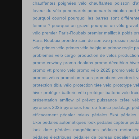
chauffantes
poignées vélo chauffantes
poisson d'av
faveur du vélo
ponomarets
ponomarets eidolon
port
pourquoi courroi
pourquoi les barres sont différe
femme ?
pourquoi un gravel
pourquoi un vélo gravel
vélo
premier Paris-Roubaix
premier maillot à poids
pr
Paris-Roubaix
prendre soin de son vae
pression péda
vélo
primes vélo
primes vélo belgique
primoz roglic p
problèmes vélo cargo
production de vélos
production
promo cowboy
promo dealabs
promo décathlon hive
promo vtt
promo vélo
promo vélo 2025
promo vélo B
promos vélos
promotion roues
promotions vendredi v
protection tibia vélo
protection tête vélo
prototype vé
hiver
protéger batterie vélo
protéger batterie vélo froi
présentation amflow pl
prévot
puissance crête vél
pyrénées 2025
pyrénées tour de france
pédalage
péd
efficacement
pédaler mieux
pédales Ekoï
pédales 
Ekoï
pédales automatiques look
pédales capteur
péda
look date
pédales magnétiques
pédales motorisé
pédales électriques
pédalier de bureau
pédalier sa