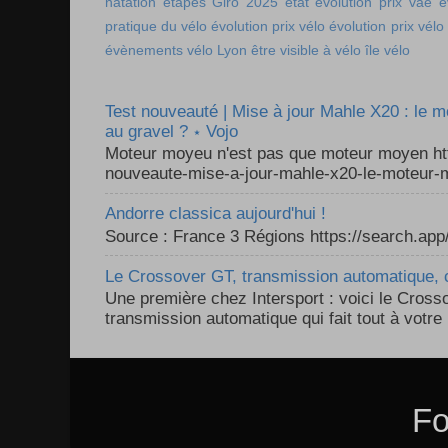
natation
étapes Giro 2025
état
évolution prix vae
é
pratique du vélo
évolution prix vélo
évolution prix vélo
évènements vélo Lyon
être visible à vélo
île vélo
Test nouveauté | Mise à jour Mahle X20 : le 
au gravel ? ⋆ Vojo
Moteur moyeu n'est pas que moteur moyen ht
nouveaute-mise-a-jour-mahle-x20-le-moteur-m
Andorre classica aujourd'hui !
Source : France 3 Régions https://search.a
Le Crossover GT, transmission automatique, c
Une première chez Intersport : voici le Cross
transmission automatique qui fait tout à votre 
Fo