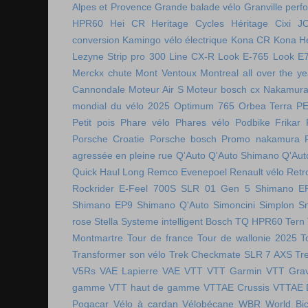
Alpes et Provence
Grande balade vélo
Granville perf
HPR60
Hei CR
Heritage Cycles
Héritage Cixi
J
conversion
Kamingo vélo électrique
Kona CR
Kona H
Lezyne Strip pro 300
Line CX-R
Look E-765
Look E
Merckx chute
Mont Ventoux
Montreal all over the ye
Cannondale
Moteur Air S
Moteur bosch cx
Nakamura 
mondial du vélo 2025
Optimum 765
Orbea Terra
P
Petit pois
Phare vélo
Phares vélo
Podbike Frikar
Porsche Croatie
Porsche bosch
Promo nakamura
agressée en pleine rue
Q'Auto
Q'Auto Shimano
Q'Aut
Quick Haul Long
Remco Evenepoel
Renault vélo
Retr
Rockrider E-Feel 700S
SLR 01 Gen 5
Shimano E
Shimano EP9
Shimano Q'Auto
Simoncini
Simplon
S
rose
Stella
Systeme intelligent Bosch
TQ HPR60
Tern
Montmartre
Tour de france
Tour de wallonie 2025
T
Transformer son vélo
Trek Checkmate SLR 7 AXS
Tr
V5Rs
VAE Lapierre
VAE VTT
VTT Garmin
VTT Grav
gamme
VTT haut de gamme
VTTAE Crussis
VTTAE 
Pogacar
Vélo à cardan
Vélobécane
WBR
World Bic