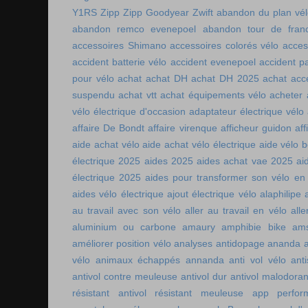
Y1RS
Zipp
Zipp Goodyear
Zwift
abandon du plan vél
abandon remco evenepoel
abandon tour de fran
accessoires Shimano
accessoires colorés vélo
acces
accident batterie vélo
accident evenepoel
accident pa
pour vélo
achat
achat DH
achat DH 2025
achat acc
suspendu
achat vtt
achat équipements vélo
acheter
vélo électrique d'occasion
adaptateur électrique vélo
affaire De Bondt
affaire virenque
afficheur guidon
aff
aide achat vélo
aide achat vélo électrique
aide vélo b
électrique 2025
aides 2025
aides achat vae 2025
ai
électrique 2025
aides pour transformer son vélo en 
aides vélo électrique
ajout électrique vélo
alaphilipe
au travail avec son vélo
aller au travail en vélo
alle
aluminium ou carbone
amaury
amphibie bike
ams
améliorer position vélo
analyses antidopage
ananda
vélo
animaux échappés
annanda
anti vol vélo
ant
antivol contre meuleuse
antivol dur
antivol malodoran
résistant
antivol résistant meuleuse
app perfor