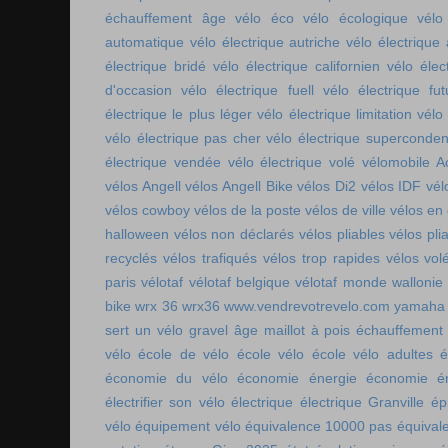
échauffement âge
vélo éco
vélo écologique
vélo
automatique
vélo électrique autriche
vélo électrique 
électrique bridé
vélo électrique californien
vélo élec
d'occasion
vélo électrique fuell
vélo électrique fut
électrique le plus léger
vélo électrique limitation
vélo 
vélo électrique pas cher
vélo électrique superconde
électrique vendée
vélo électrique volé
vélomobile Ac
vélos Angell
vélos Angell Bike
vélos Di2
vélos IDF
vél
vélos cowboy
vélos de la poste
vélos de ville
vélos en
halloween
vélos non déclarés
vélos pliables
vélos pli
recyclés
vélos trafiqués
vélos trop rapides
vélos vol
paris
vélotaf
vélotaf belgique
vélotaf monde
wallonie
bike
wrx 36
wrx36
www.vendrevotrevelo.com
yamaha 
sert un vélo gravel
âge maillot à pois
échauffement
vélo
école de vélo
école vélo
école vélo adultes
é
économie du vélo
économie énergie
économie én
électrifier son vélo
électrique
électrique Granville
ép
vélo
équipement vélo
équivalence 10000 pas
équival