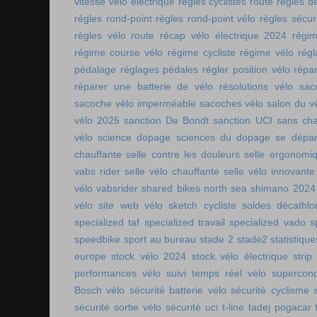
vitesse vélo électrique
règles cyclistes route
règles de
règles rond-point
règles rond-point vélo
règles sécuri
règles vélo route
récap vélo électrique 2024
régi
régime course vélo
régime cycliste
régime vélo
régl
pédalage
réglages pédales
régler position vélo
répa
réparer une batterie de vélo
résolutions vélo
sac
sacoche vélo imperméable
sacoches vélo
salon du v
vélo 2025
sanction De Bondt
sanction UCI
sans ch
vélo
science dopage
sciences du dopage
se dépa
chauffante
selle contre les douleurs
selle ergonomi
vabs rider
selle vélo chauffante
selle vélo innovante
vélo vabsrider
shared bikes north sea
shimano 2024
vélo
site web vélo
sketch cycliste
soldes décathlo
specialized taf
specialized travail
specialized vado
s
speedbike
sport au bureau
stade 2
stade2
statistiqu
europe
stock vélo 2024
stock vélo électrique
strip
performances vélo
suivi temps réel vélo
supercon
Bosch vélo
sécurité batterie vélo
sécurité cyclisme
sécurité sortie vélo
sécurité uci
t-line
tadej pogacar