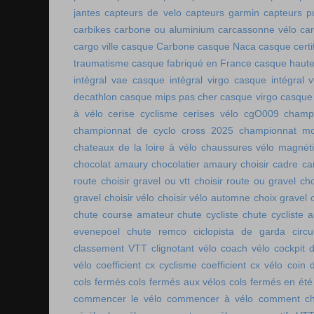
jantes
capteurs de velo
capteurs garmin
capteurs p
carbikes
carbone ou aluminium
carcassonne vélo
car
cargo ville
casque Carbone
casque Naca
casque certi
traumatisme
casque fabriqué en France
casque haute
intégral vae
casque intégral virgo
casque intégral v
decathlon
casque mips pas cher
casque virgo
casque 
à vélo
cerise cyclisme
cerises vélo
cgO009
champ
championnat de cyclo cross 2025
championnat mo
chateaux de la loire à vélo
chaussures vélo magnét
chocolat amaury
chocolatier amaury
choisir cadre c
route
choisir gravel ou vtt
choisir route ou gravel
cho
gravel
choisir vélo
choisir vélo automne
choix gravel
chute course amateur
chute cycliste
chute cycliste 
evenepoel
chute remco
ciclopista de garda
circ
classement VTT
clignotant vélo
coach vélo
cockpit 
vélo
coefficient cx cyclisme
coefficient cx vélo
coin 
cols fermés
cols fermés aux vélos
cols fermés en été
commencer le vélo
commencer à vélo
comment cho