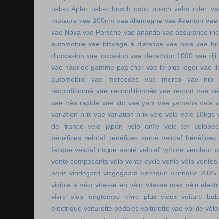
usb-c Apler
usb-c bosch
usbc bosch
vabs rider
va
moteurs
vae 200nm
vae Allemagne
vae Aventon
vae
vae Nova
vae Porsche
vae ananda
vae assurance inc
automobile
vae blocage à distance
vae bois
vae br
d'occasion vae occasion
vae decathlon 1000
vae dji
vae haut de gamme pas cher
vae le plus léger
vae li
automobile
vae mercedes
vae merco
vae nio
reconditionné
vae reconditionnés
vae record
vae sé
vae très rapide
vae vtc
vae yam
vae yamaha
vala
variation prix vae
variation prix vélo
velo
velo 10kgs
de france
velo japon
velo onfly
velo ter
velobe
bénéfices
velotaf bénéfices santé
velotaf bénéfices
fatigue
velotaf risque santé
velotaf rythme
vendeur c
vente composants vélo
vente cycle
vente vélo
ventes
paris
vindegard
vingegaard
virenque
virenque 2025
visible à vélo
vitesse en vélo
vitesse max vélo électr
vivre plus longtemps
vivre plus vieux
voiture bala
électrique
voiturette pédales
voiturette vae
vol de vélo