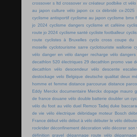
crossover s ltd
crossover xv
créateur podbike
ct vélo
au japon
culture vélo japon
cx
cx débridé
cx-2025
cyclisme antisportif
cyclisme au japon
cyclisme bmx f
jo 2024
cyclisme dangers
cyclisme et caféine
cycl
route jo 2024
cyclisme santé
cycliste footballeur
cyclis
route
cyclistes à Bruxelles
cyclo cross coupe du
moselle
cyclotourisme sarre
cyclotouriste wallonie
c
vélo
danger en vélo
danger recharge vélo
dangers
decathlon 520 électriques 29
decathlon promo vae
d
decathlon vélo
descendeur vélo
descente escalie
destockage velo Belgique
deutsche qualitat
deux mé
homme et femme
distance parcourue
distance parco
Eddy Merckx
documentaire Merckx
dopage mauro gi
de france
douane vélo
double batterie
doubler un cyc
vélo
du foot au vélo
duel Remco Tadej
duke baccara
de vie vélo électrique
débridage moteur Bosch
débr
France
début vélo
début à vélo
débuter le vélo
débute
rockrider
déconfinement
décoration vélo
décorer son 
définition gravel
dépannage route vélo
dépannage 