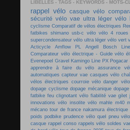
LIBELLÉS - TAGS - KEYWORDS - MOTS-C
rappel vélo
casque vélo
compara
sécurité vélo
vae ultra léger
vélo 
cyclisme
Comparatif de vélos électriques
Re
fatbikes
shimano
usb-c vélo
vélo 4 roues
supercondensateur
vélo ultra léger
vélo vert
Acticycle
Amflow PL
Angell
Bosch Lin
Comparateur vélo électrique - Guide vélo él
Evenepoel
Gravel
Kamingo
Line PX
Pogacar
apprendre à faire du vélo
assurance vé
automatiques
capteur vae
casques vélo
cha
vélos électriques
courroie vélo
danger vélo
dopage cyclisme
dopage mécanique
dopage
fatbike
feu clignotant vélo
fiabilité vae
gilet
innovations vélo
insolite vélo
mahle m40
m
mécano tour de france
nakamura électrique
poids
podbike
prudence vélo
quel pneu vél
casque
rappel conso
rappels vélo
soldes va