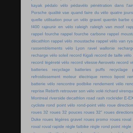
kayak
pédalo vélo
pédavélo
pénétration dans l'air
Porsche
qualité vae
quand faire du vélo
quatre jour
quelle utilisation pour un vélo gravel
quentin barbe
f400
rajeunir en vélo
raleigh
raleigh van moof
rap
rappel fourche
rappel fourche carbone
rappel moust
décathlon
rappel vélo moustache
rappel vélo van rys
rassemblements vélo Lyon
ravel wallonie
rechar
recharge vélo soleil
record Kigali
record de taille vélo
record légèreté vélo
record vitesse Aerovelo
record v
batteries
recyclage batteries puffs
recyclage p
refroidissement moteur électrique
remco bpost
re
batterie vélo
rencontre podbike
rendement vélo
ren
reprise Rebirth
retrouver son vélo volé
richard virenq
Montreal
riverside decathlon
road rash
rockrider E-E
cycliste
rond point vélo
rond-point vélo
roue directio
roues 32
roues 32 pouces
roues 32"
roues direction
Duke
roues légères gravel
roues promo
roues roval
roval
roval rapide
règle fatbike
règle rond point
règle