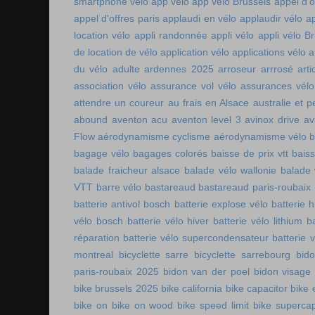
smartphone vélo
app velo
app velo Brussels
appel d'o
appel d'offres paris
applaudi en vélo
applaudir vélo
ap
location vélo
appli randonnée
appli vélo
appli vélo Br
de location de vélo
application vélo
applications vélo
a
du vélo adulte
ardennes 2025
arroseur arrrosé
art
association vélo
assurance vol vélo
assurances vélo
attendre un coureur
au frais en Alsace
australie et p
abound
aventon acu
aventon level 3
avinox drive
av
Flow
aérodynamisme cyclisme
aérodynamisme vélo
bagage vélo
bagages colorés
baisse de prix vtt
baiss
balade fraicheur alsace
balade vélo wallonie
balade 
VTT
barre vélo
bastareaud
bastareaud paris-roubaix
batterie antivol bosch
batterie explose vélo
batterie h
vélo bosch
batterie vélo hiver
batterie vélo lithium
b
réparation
batterie vélo supercondensateur
batterie 
montreal
bicyclette sarre
bicyclette sarrebourg
bid
paris-roubaix 2025
bidon van der poel
bidon visage
bike brussels 2025
bike california
bike capacitor
bike 
bike on
bike on wood
bike speed limit
bike supercap