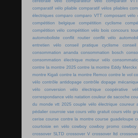
cérébrale vélo
comparateur vélo
comparatif VT
comparatif vélo pliable
comparatif vélos pliables
comp
électriques
comparo
comparo VTT
composant vélo
compétition belgique
compétition cyclisme
compé
compétition vélo
compétition vélo bois
concours tou
automoboliste
conflit routier
conflit vélo automobi
entretien vélo
conseil pratique cyclisme
conseil
consommation ananda
consommation bosch
conso
consommation électrique moteur vélo
consommatio
contre la montre 2025
contre la montre Eddy Merckx
montre Kigali
contre la montre Remco
contre le vol
co
vélo
contrôle antidopage
contrôle dopage mécaniqu
vélo
conversion vélo électrique
coopérative vél
correspondance vélo natation
couleur de sacoche
cou
du monde vtt 2025
couple vélo électrique
coureur a
pédalier
courroie vae
cours vélo gratuit
cours vélo gra
cerise
course contre la montre
course guadeloupe
c
courtoisie en vélo
cowboy
cowboy promo
cowboy 
crossover SLTD
crossover V
crossover ltd
crossove