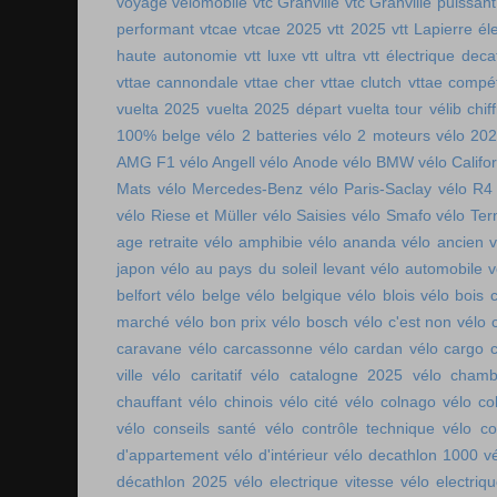
voyage vélomobile
vtc Granville
vtc Granville puissant
performant
vtcae
vtcae 2025
vtt 2025
vtt Lapierre él
haute autonomie
vtt luxe
vtt ultra
vtt électrique deca
vttae cannondale
vttae cher
vttae clutch
vttae compét
vuelta 2025
vuelta 2025 départ
vuelta tour
vélib chif
100% belge
vélo 2 batteries
vélo 2 moteurs
vélo 20
AMG F1
vélo Angell
vélo Anode
vélo BMW
vélo Califo
Mats
vélo Mercedes-Benz
vélo Paris-Saclay
vélo R4
vélo Riese et Müller
vélo Saisies
vélo Smafo
vélo Ter
age retraite
vélo amphibie
vélo ananda
vélo ancien
v
japon
vélo au pays du soleil levant
vélo automobile
v
belfort
vélo belge
vélo belgique
vélo blois
vélo bois 
marché
vélo bon prix
vélo bosch
vélo c'est non
vélo 
caravane
vélo carcassonne
vélo cardan
vélo cargo 
ville
vélo caritatif
vélo catalogne 2025
vélo chamb
chauffant
vélo chinois
vélo cité
vélo colnago
vélo co
vélo conseils santé
vélo contrôle technique
vélo co
d'appartement
vélo d'intérieur
vélo decathlon 1000
v
décathlon 2025
vélo electrique vitesse
vélo electri