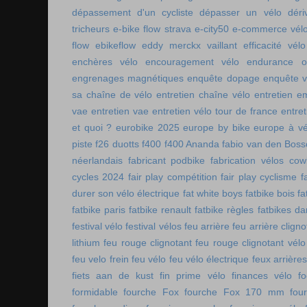
dépassement d'un cycliste
dépasser un vélo
déri
tricheurs
e-bike flow strava
e-city50
e-commerce vél
flow
ebikeflow
eddy merckx vaillant
efficacité vélo
enchères vélo
encouragement vélo
endurance on
engrenages magnétiques
enquête dopage
enquête v
sa chaîne de vélo
entretien chaîne vélo
entretien e
vae
entretien vae
entretien vélo tour de france
entret
et quoi ?
eurobike 2025
europe by bike
europe à vé
piste
f26 duotts
f400
f400 Ananda
fabio van den Bos
néerlandais
fabricant podbike
fabrication vélos co
cycles 2024
fair play compétition
fair play cyclisme
f
durer son vélo électrique
fat white boys
fatbike bois
fa
fatbike paris
fatbike renault
fatbike règles
fatbikes d
festival vélo
festival vélos
feu arrière
feu arrière cligno
lithium
feu rouge clignotant
feu rouge clignotant vélo
feu velo frein
feu vélo
feu vélo électrique
feux arrières
fiets aan de kust
fin prime vélo
finances vélo
fo
formidable
fourche Fox
fourche Fox 170 mm
fou