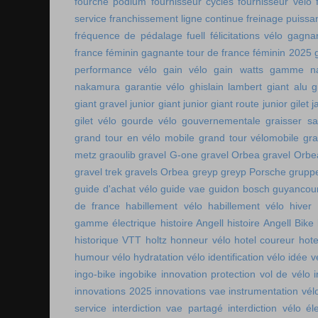
fourche podium
fournisseur cycles
fournisseur vélo
service
franchissement ligne continue
freinage puissa
fréquence de pédalage
fuell
félicitations vélo
gagnan
france féminin
gagnante tour de france féminin 2025
performance vélo
gain vélo
gain watts
gamme n
nakamura
garantie vélo
ghislain lambert
giant alu
g
giant gravel junior
giant junior
giant route junior
gilet 
gilet vélo
gourde vélo
gouvernementale
graisser s
grand tour en vélo mobile
grand tour vélomobile
gra
metz
graoulib
gravel G-one
gravel Orbea
gravel Orbe
gravel trek
gravels Orbea
greyp
greyp Porsche
gruppe
guide d'achat vélo
guide vae
guidon bosch
guyancou
de france
habillement vélo
habillement vélo hiver
gamme électrique
histoire Angell
histoire Angell Bike
historique VTT
holtz
honneur vélo
hotel coureur
hot
humour vélo
hydratation vélo
identification vélo
idée v
ingo-bike
ingobike
innovation protection vol de vélo
innovations 2025
innovations vae
instrumentation vél
service
interdiction vae partagé
interdiction vélo é