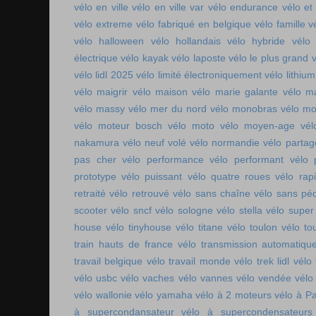
vélo en ville
vélo en ville var
vélo endurance
vélo et
vélo extreme
vélo fabriqué en belgique
vélo famille
v
vélo halloween
vélo hollandais
vélo hybride
vélo 
électrique
vélo kayak
vélo laposte
vélo le plus grand
v
vélo lidl 2025
vélo limité électroniquement
vélo lithium
vélo maigrir
vélo maison
vélo marie galante
vélo ma
vélo massy
vélo mer du nord
vélo monobras
vélo m
vélo moteur bosch
vélo moto
vélo moyen-age
vél
nakamura
vélo neuf volé
vélo normandie
vélo parta
pas cher
vélo performance
vélo performant
vélo 
prototype
vélo puissant
vélo quatre roues
vélo rap
retraité
vélo retrouvé
vélo sans chaîne
vélo sans pé
scooter
vélo sncf
vélo sologne
vélo stella
vélo super
house
vélo tinyhouse
vélo titane
vélo toulon
vélo to
train hauts de france
vélo transmission automatiqu
travail belgique
vélo travail monde
vélo trek lidl
vélo 
vélo usbc
vélo vaches
vélo vannes
vélo vendée
vélo
vélo wallonie
vélo yamaha
vélo à 2 moteurs
vélo à Pa
à supercondansateur
vélo à supercondensateurs