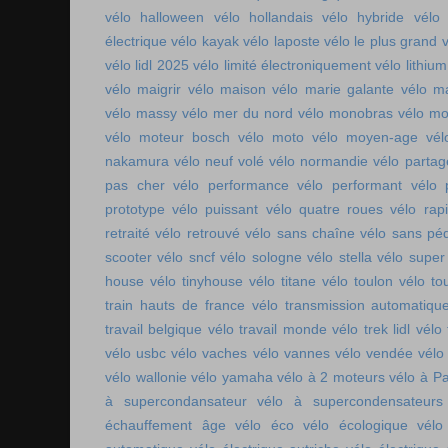
vélo halloween
vélo hollandais
vélo hybride
vélo 
électrique
vélo kayak
vélo laposte
vélo le plus grand
v
vélo lidl 2025
vélo limité électroniquement
vélo lithium
vélo maigrir
vélo maison
vélo marie galante
vélo ma
vélo massy
vélo mer du nord
vélo monobras
vélo m
vélo moteur bosch
vélo moto
vélo moyen-age
vél
nakamura
vélo neuf volé
vélo normandie
vélo parta
pas cher
vélo performance
vélo performant
vélo 
prototype
vélo puissant
vélo quatre roues
vélo rap
retraité
vélo retrouvé
vélo sans chaîne
vélo sans pé
scooter
vélo sncf
vélo sologne
vélo stella
vélo super
house
vélo tinyhouse
vélo titane
vélo toulon
vélo to
train hauts de france
vélo transmission automatiqu
travail belgique
vélo travail monde
vélo trek lidl
vélo 
vélo usbc
vélo vaches
vélo vannes
vélo vendée
vélo
vélo wallonie
vélo yamaha
vélo à 2 moteurs
vélo à Pa
à supercondansateur
vélo à supercondensateurs
échauffement âge
vélo éco
vélo écologique
vélo