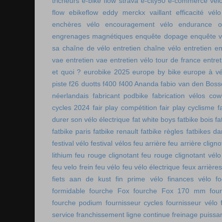
tricheurs
e-bike flow strava
e-city50
e-commerce vél
flow
ebikeflow
eddy merckx vaillant
efficacité vélo
enchères vélo
encouragement vélo
endurance on
engrenages magnétiques
enquête dopage
enquête v
sa chaîne de vélo
entretien chaîne vélo
entretien e
vae
entretien vae
entretien vélo tour de france
entret
et quoi ?
eurobike 2025
europe by bike
europe à vé
piste
f26 duotts
f400
f400 Ananda
fabio van den Bos
néerlandais
fabricant podbike
fabrication vélos co
cycles 2024
fair play compétition
fair play cyclisme
f
durer son vélo électrique
fat white boys
fatbike bois
fa
fatbike paris
fatbike renault
fatbike règles
fatbikes d
festival vélo
festival vélos
feu arrière
feu arrière cligno
lithium
feu rouge clignotant
feu rouge clignotant vélo
feu velo frein
feu vélo
feu vélo électrique
feux arrières
fiets aan de kust
fin prime vélo
finances vélo
fo
formidable
fourche Fox
fourche Fox 170 mm
fou
fourche podium
fournisseur cycles
fournisseur vélo
service
franchissement ligne continue
freinage puissa