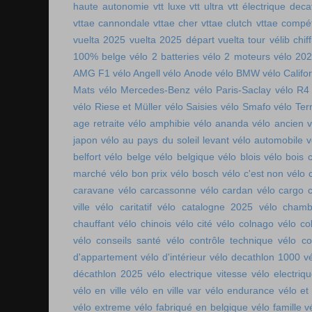
haute autonomie
vtt luxe
vtt ultra
vtt électrique deca
vttae cannondale
vttae cher
vttae clutch
vttae compét
vuelta 2025
vuelta 2025 départ
vuelta tour
vélib chif
100% belge
vélo 2 batteries
vélo 2 moteurs
vélo 20
AMG F1
vélo Angell
vélo Anode
vélo BMW
vélo Califo
Mats
vélo Mercedes-Benz
vélo Paris-Saclay
vélo R4
vélo Riese et Müller
vélo Saisies
vélo Smafo
vélo Ter
age retraite
vélo amphibie
vélo ananda
vélo ancien
v
japon
vélo au pays du soleil levant
vélo automobile
v
belfort
vélo belge
vélo belgique
vélo blois
vélo bois 
marché
vélo bon prix
vélo bosch
vélo c'est non
vélo 
caravane
vélo carcassonne
vélo cardan
vélo cargo 
ville
vélo caritatif
vélo catalogne 2025
vélo chamb
chauffant
vélo chinois
vélo cité
vélo colnago
vélo co
vélo conseils santé
vélo contrôle technique
vélo co
d'appartement
vélo d'intérieur
vélo decathlon 1000
v
décathlon 2025
vélo electrique vitesse
vélo electri
vélo en ville
vélo en ville var
vélo endurance
vélo et
vélo extreme
vélo fabriqué en belgique
vélo famille
v