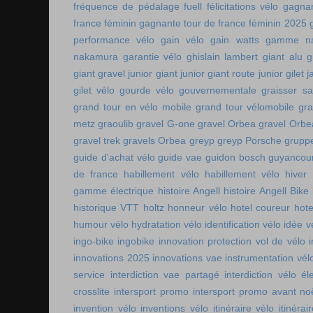
fréquence de pédalage
fuell
félicitations vélo
gagnan
france féminin
gagnante tour de france féminin 2025
performance vélo
gain vélo
gain watts
gamme n
nakamura
garantie vélo
ghislain lambert
giant alu
g
giant gravel junior
giant junior
giant route junior
gilet 
gilet vélo
gourde vélo
gouvernementale
graisser s
grand tour en vélo mobile
grand tour vélomobile
gra
metz
graoulib
gravel G-one
gravel Orbea
gravel Orbe
gravel trek
gravels Orbea
greyp
greyp Porsche
gruppe
guide d'achat vélo
guide vae
guidon bosch
guyancou
de france
habillement vélo
habillement vélo hiver
gamme électrique
histoire Angell
histoire Angell Bike
historique VTT
holtz
honneur vélo
hotel coureur
hot
humour vélo
hydratation vélo
identification vélo
idée v
ingo-bike
ingobike
innovation protection vol de vélo
innovations 2025
innovations vae
instrumentation vél
service
interdiction vae partagé
interdiction vélo é
crosslite
intersport promo
intersport promo avant no
invention vélo
inventions vélo
itinéraire vélo
itinérai