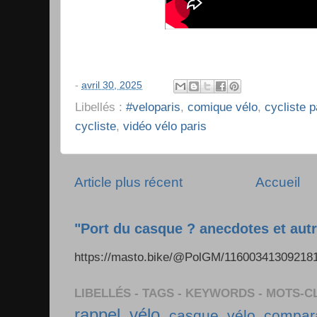
-
avril 30, 2025
Libellés :
#veloparis
,
comique vélo
,
cycliste p
cycliste
,
vidéo vélo paris
Article plus récent
Accueil
"Port du casque ? anecdotes et autr
https://masto.bike/@PolGM/1160034130921
LIBELLÉS - TAGS - KEYWORDS - MOTS-C
rappel vélo
casque vélo
compara