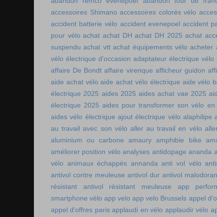
abandon remco evenepoel
abandon tour de fran
accessoires Shimano
accessoires colorés vélo
acces
accident batterie vélo
accident evenepoel
accident pa
pour vélo
achat
achat DH
achat DH 2025
achat acc
suspendu
achat vtt
achat équipements vélo
acheter
vélo électrique d'occasion
adaptateur électrique vélo
affaire De Bondt
affaire virenque
afficheur guidon
aff
aide achat vélo
aide achat vélo électrique
aide vélo b
électrique 2025
aides 2025
aides achat vae 2025
ai
électrique 2025
aides pour transformer son vélo en 
aides vélo électrique
ajout électrique vélo
alaphilipe
au travail avec son vélo
aller au travail en vélo
alle
aluminium ou carbone
amaury
amphibie bike
ams
améliorer position vélo
analyses antidopage
ananda
vélo
animaux échappés
annanda
anti vol vélo
ant
antivol contre meuleuse
antivol dur
antivol malodoran
résistant
antivol résistant meuleuse
app perfor
smartphone vélo
app velo
app velo Brussels
appel d'o
appel d'offres paris
applaudi en vélo
applaudir vélo
ap