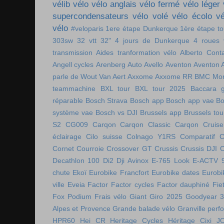
vélib
vélo
vélo anglais
vélo fermé
vélo léger
supercondensateurs
vélo volé
vélo écolo
vé
vélo
#veloparis
1ere étape Dunkerque
1ère étape t
303sw
32 vtt
32"
4 jours de Dunkerque
4 roues 
transmission
Aides tranformation vélo
Alberto Cont
Angell cycles
Arenberg
Auto
Avello
Aventon
Aventon 
parle de Wout Van Aert
Axxome
Axxome RR
BMC Mon
teammachine
BXL tour
BXL tour 2025
Baccara g
réparable
Bosch Strava
Bosch app
Bosch app vae
Bo
système vae
Bosch vs DJI
Brussels app
Brussels tou
S2
CG009
Carqon
Carqon Classic
Carqon Cruise
éclairage
Cilo suisse
Colnago Y1RS
Comparatif
C
Cornet
Courroie
Crossover GT
Crussis
Crussis DJI
C
Decathlon 100
Di2
Dji Avinox
E-765 Look
E-ACTV 
chute
Ekoï
Eurobike Francfort
Eurobike dates
Eurobi
ville
Eveia
Factor
Factor cycles
Factor dauphiné
Fie
Fox Podium
Frais vélo
Giant
Giro 2025
Goodyear 
Alpes et Provence
Grande balade vélo
Granville perf
HPR60
Hei CR
Heritage Cycles
Héritage Cixi
J