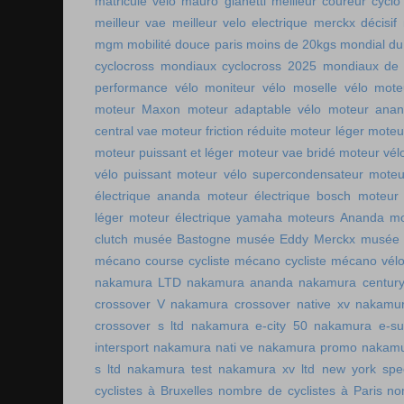
matricule vélo
mauro gianetti
meilleur coureur cycl
meilleur vae
meilleur velo electrique
merckx décisif
mgm
mobilité douce paris
moins de 20kgs
mondial du
cyclocross
mondiaux cyclocross 2025
mondiaux de 
performance vélo
moniteur vélo
moselle vélo
mote
moteur Maxon
moteur adaptable vélo
moteur ana
central vae
moteur friction réduite
moteur léger
moteu
moteur puissant et léger
moteur vae bridé
moteur vél
vélo puissant
moteur vélo supercondensateur
moteu
électrique ananda
moteur électrique bosch
moteur 
léger
moteur électrique yamaha
moteurs Ananda
mo
clutch
musée Bastogne
musée Eddy Merckx
musée 
mécano course cycliste
mécano cycliste
mécano vél
nakamura LTD
nakamura ananda
nakamura centur
crossover V
nakamura crossover native xv
nakamur
crossover s ltd
nakamura e-city 50
nakamura e-s
intersport
nakamura nati ve
nakamura promo
nakamu
s ltd
nakamura test
nakamura xv ltd
new york spee
cyclistes à Bruxelles
nombre de cyclistes à Paris
no