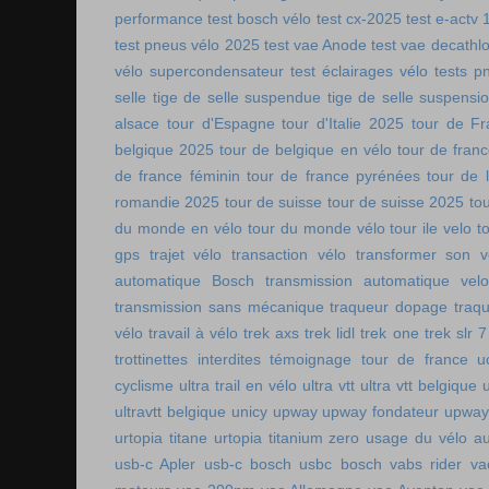
performance
test bosch vélo
test cx-2025
test e-actv 
test pneus vélo 2025
test vae Anode
test vae decathl
vélo supercondensateur
test éclairages vélo
tests p
selle
tige de selle suspendue
tige de selle suspensi
alsace
tour d'Espagne
tour d'Italie 2025
tour de Fr
belgique 2025
tour de belgique en vélo
tour de france
de france féminin
tour de france pyrénées
tour de l
romandie 2025
tour de suisse
tour de suisse 2025
to
du monde en vélo
tour du monde vélo
tour ile velo
t
gps
trajet vélo
transaction vélo
transformer son v
automatique Bosch
transmission automatique vel
transmission sans mécanique
traqueur dopage
traq
vélo
travail à vélo
trek axs
trek lidl
trek one
trek slr 7
trottinettes interdites
témoignage tour de france
u
cyclisme
ultra trail en vélo
ultra vtt
ultra vtt belgique
ultravtt belgique
unicy
upway
upway fondateur
upway
urtopia titane
urtopia titanium zero
usage du vélo a
usb-c Apler
usb-c bosch
usbc bosch
vabs rider
va