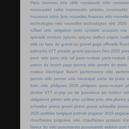
Paris
nouveau prix vélib
nouveauté vélo
nouveau
nouveautés cales
nouveautés pédales
nouveautés
nouveaux vélos lyon
nouvelles finances vélo
nouvelle
technologies vélo
nouvelles technologies vélo 2025
o2feel vélo
obligation piste cyclable
occasion vae
spéciale
omnium
optymo
optymo belfort
origine mail
vélo
où faire du gravel
où gravel
page officielle Bos
palmarès VTT
paradis gravel
parcours Giro 2025
pare
paris vélo
paris vélo taf
paris-roubaix
paris-roubaix 
patron de bosch
pays permis vélo
perdre du poids
moteur électrique Bosch
performance vélo
perfor
permis vélo
permis vélo électrique
perte de poids v
frein vélo
philipsen 2025
philipsen paris-roubaix
p
photos VTT
pi-pop
pic de puissance
pic moteur vé
obligatoire
piéton vélo
plan cycliste
plan vélo
plurion
schwalbe
pneus gravel
pneus gravel schwalbe
pneus
2025
podbike belgique
podride
pogacar 2025
pogaca
chauffantes
poignées vélo chauffantes
poisson d'av
faveur du vélo
ponomarets
ponomarets eidolon
port