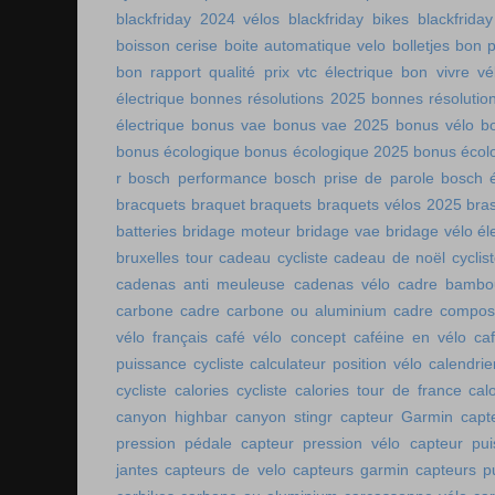
blackfriday 2024 vélos
blackfriday bikes
blackfriday
boisson cerise
boite automatique velo
bolletjes
bon p
bon rapport qualité prix vtc électrique
bon vivre vé
électrique
bonnes résolutions 2025
bonnes résolutio
électrique
bonus vae
bonus vae 2025
bonus vélo
b
bonus écologique
bonus écologique 2025
bonus écol
r
bosch performance
bosch prise de parole
bosch é
bracquets
braquet
braquets
braquets vélos 2025
bra
batteries
bridage moteur
bridage vae
bridage vélo él
bruxelles tour
cadeau cycliste
cadeau de noël cyclis
cadenas anti meuleuse
cadenas vélo
cadre bambo
carbone
cadre carbone ou aluminium
cadre compos
vélo français
café vélo concept
caféine en vélo
ca
puissance cycliste
calculateur position vélo
calendri
cycliste
calories cycliste
calories tour de france
cal
canyon highbar
canyon stingr
capteur Garmin
capt
pression pédale
capteur pression vélo
capteur pu
jantes
capteurs de velo
capteurs garmin
capteurs p