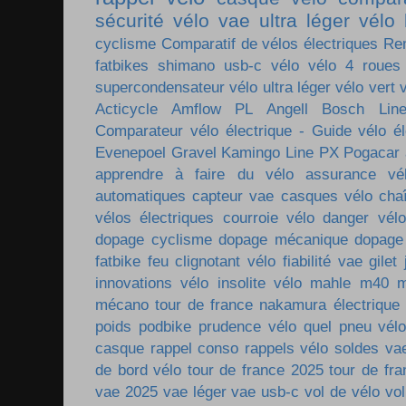
sécurité vélo
vae ultra léger
vélo 
cyclisme
Comparatif de vélos électriques
Re
fatbikes
shimano
usb-c vélo
vélo 4 roues
supercondensateur
vélo ultra léger
vélo vert
Acticycle
Amflow PL
Angell
Bosch Lin
Comparateur vélo électrique - Guide vélo él
Evenepoel
Gravel
Kamingo
Line PX
Pogacar
apprendre à faire du vélo
assurance vé
automatiques
capteur vae
casques vélo
cha
vélos électriques
courroie vélo
danger vélo
dopage cyclisme
dopage mécanique
dopage
fatbike
feu clignotant vélo
fiabilité vae
gilet
innovations vélo
insolite vélo
mahle m40
m
mécano tour de france
nakamura électrique
poids
podbike
prudence vélo
quel pneu vél
casque
rappel conso
rappels vélo
soldes va
de bord vélo
tour de france 2025
tour de fr
vae 2025
vae léger
vae usb-c
vol de vélo
vol