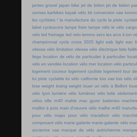
jantes gravel
japan bike
jet de bidon
jet de bidon pa
cerises
karbikes
kayak vélo
kit conversion vae
komoo
les cyclistes !
la manufacture du cycle
la piste cycla
label cyclescore
lampe frein
lampe vélo
le vélo cargo
vélo
led freinage
led velo
lemmo zero
les arcs
li-ion v
championnat cyclo cross 2025
light eab
light eac
l
vitesse vélo
limitation vitesse vélo électrique
liste faill
liège
location de vélo de particulier à particulier
locat
vélo en vendée
location vélo mer
location vélo particul
logement coureur
logement cycliste
logement tour de
loi piste cyclable
loi vélo californie
lois vae
lois vélo é
lose weight
losing weight
louer un vélo à Belfort
lou
vélo lyon
lumière vélo
lumières vélo
lutte sédentari
vélos ville
m40 mahle
mac gyver batteries
machin
maillot à pois
main d'oeuvre vélo
malhe m40
manufac
pour vélo
maps pour vélo
marathon vélo
marché
composant vélo
marie galante
marie-galante vélo
mar
ancienne vae
marque de vélo autrichienne
marque