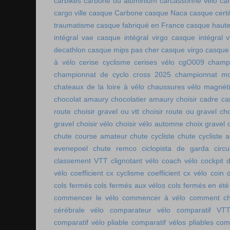
carbikes
carbone ou aluminium
carcassonne vélo
car
cargo ville
casque Carbone
casque Naca
casque certi
traumatisme
casque fabriqué en France
casque haute
intégral vae
casque intégral virgo
casque intégral v
decathlon
casque mips pas cher
casque virgo
casque 
à vélo
cerise cyclisme
cerises vélo
cgO009
champ
championnat de cyclo cross 2025
championnat mo
chateaux de la loire à vélo
chaussures vélo magnét
chocolat amaury
chocolatier amaury
choisir cadre c
route
choisir gravel ou vtt
choisir route ou gravel
cho
gravel
choisir vélo
choisir vélo automne
choix gravel
chute course amateur
chute cycliste
chute cycliste 
evenepoel
chute remco
ciclopista de garda
circ
classement VTT
clignotant vélo
coach vélo
cockpit 
vélo
coefficient cx cyclisme
coefficient cx vélo
coin 
cols fermés
cols fermés aux vélos
cols fermés en été
commencer le vélo
commencer à vélo
comment cho
cérébrale vélo
comparateur vélo
comparatif VT
comparatif vélo pliable
comparatif vélos pliables
comp