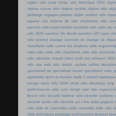
règles vélo route
récap vélo électrique 2024
régi
régime course vélo
régime cycliste
régime vélo
régl
pédalage
réglages pédales
régler position vélo
répa
réparer une batterie de vélo
résolutions vélo
sac
sacoche vélo imperméable
sacoches vélo
salon du v
vélo 2025
sanction De Bondt
sanction UCI
sans ch
vélo
science dopage
sciences du dopage
se dépa
chauffante
selle contre les douleurs
selle ergonomi
vabs rider
selle vélo chauffante
selle vélo innovante
vélo vabsrider
shared bikes north sea
shimano 2024
vélo
site web vélo
sketch cycliste
soldes décathlo
specialized taf
specialized travail
specialized vado
s
speedbike
sport au bureau
stade 2
stade2
statistiqu
europe
stock vélo 2024
stock vélo électrique
strip
performances vélo
suivi temps réel vélo
supercon
Bosch vélo
sécurité batterie vélo
sécurité cyclisme
sécurité sortie vélo
sécurité uci
t-line
tadej pogacar
vélo
taille de manivelles
taille manivelle
taille vélo
t
vélib
techniques pédalage
technocentre
tenways
ten