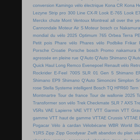
conversion
Kamingo vélo électrique
Kona CR
Kona H
Lezyne Strip pro 300
Line CX-R
Look E-765
Look E
Merckx chute
Mont Ventoux
Montreal all over the ye
Cannondale
Moteur Air S
Moteur bosch cx
Nakamura 
mondial du vélo 2025
Optimum 765
Orbea Terra
P
Petit pois
Phare vélo
Phares vélo
Podbike Frikar
Porsche Croatie
Porsche bosch
Promo nakamura
agressée en pleine rue
Q'Auto
Q'Auto Shimano
Q'Aut
Quick Haul Long
Remco Evenepoel
Renault vélo
Retr
Rockrider E-Feel 700S
SLR 01 Gen 5
Shimano E
Shimano EP9
Shimano Q'Auto
Simoncini
Simplon
S
rose
Stella
Systeme intelligent Bosch
TQ HPR60
Tern
Montmartre
Tour de france
Tour de wallonie 2025
T
Transformer son vélo
Trek Checkmate SLR 7 AXS
Tr
V5Rs
VAE Lapierre
VAE VTT
VTT Garmin
VTT Grav
gamme
VTT haut de gamme
VTTAE Crussis
VTTAE 
Pogacar
Vélo à cardan
Vélobécane
WBR
World Bic
Y1RS
Zipp
Zipp Goodyear
Zwift
abandon du plan vél