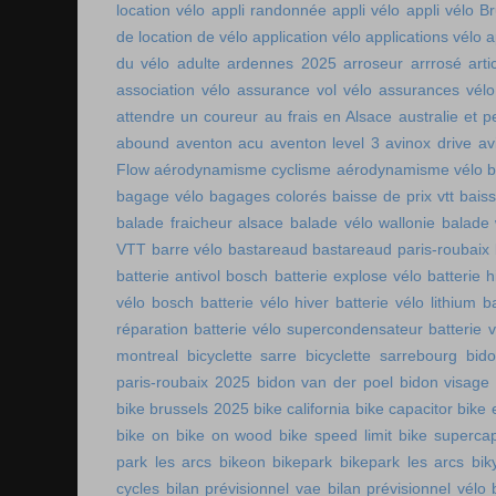
location vélo
appli randonnée
appli vélo
appli vélo Br
de location de vélo
application vélo
applications vélo
a
du vélo adulte
ardennes 2025
arroseur arrrosé
art
association vélo
assurance vol vélo
assurances vélo
attendre un coureur
au frais en Alsace
australie et p
abound
aventon acu
aventon level 3
avinox drive
av
Flow
aérodynamisme cyclisme
aérodynamisme vélo
bagage vélo
bagages colorés
baisse de prix vtt
baiss
balade fraicheur alsace
balade vélo wallonie
balade 
VTT
barre vélo
bastareaud
bastareaud paris-roubaix
batterie antivol bosch
batterie explose vélo
batterie h
vélo bosch
batterie vélo hiver
batterie vélo lithium
b
réparation
batterie vélo supercondensateur
batterie 
montreal
bicyclette sarre
bicyclette sarrebourg
bid
paris-roubaix 2025
bidon van der poel
bidon visage
bike brussels 2025
bike california
bike capacitor
bike 
bike on
bike on wood
bike speed limit
bike supercap
park les arcs
bikeon
bikepark
bikepark les arcs
bik
cycles
bilan prévisionnel vae
bilan prévisionnel vélo