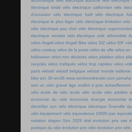
automatique
vélo électrique autriche
vélo électrique 
électrique bridé
vélo électrique californien
vélo élec
d'occasion
vélo électrique fuell
vélo électrique fut
électrique le plus léger
vélo électrique limitation
vélo 
vélo électrique pas cher
vélo électrique superconde
électrique vendée
vélo électrique volé
vélomobile Ac
vélos Angell
vélos Angell Bike
vélos Di2
vélos IDF
vél
vélos cowboy
vélos de la poste
vélos de ville
vélos en
halloween
vélos non déclarés
vélos pliables
vélos pli
recyclés
vélos trafiqués
vélos trop rapides
vélos vol
paris
vélotaf
vélotaf belgique
vélotaf monde
wallonie
bike
wrx 36
wrx36
www.vendrevotrevelo.com
yamaha 
sert un vélo gravel
âge maillot à pois
échauffement
vélo
école de vélo
école vélo
école vélo adultes
é
économie du vélo
économie énergie
économie én
électrifier son vélo
électrique
électrique Granville
ép
vélo
équipement vélo
équivalence 10000 pas
équival
natation
étapes Giro 2025
état
évolution prix vae
é
pratique du vélo
évolution prix vélo
évolution prix vélo