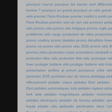
pourquoi courroi
pourquoi les barres sont différe
femme ?
pourquoi un gravel
pourquoi un vélo gravel
vélo
premier Paris-Roubaix
premier maillot à poids
pr
Paris-Roubaix
prendre soin de son vae
pression péda
vélo
primes vélo
primes vélo belgique
primoz roglic p
problèmes vélo cargo
production de vélos
production
promo cowboy
promo dealabs
promo décathlon hive
promo vtt
promo vélo
promo vélo 2025
promo vélo B
promos vélos
promotion roues
promotions vendredi v
protection tibia vélo
protection tête vélo
prototype vé
hiver
protéger batterie vélo
protéger batterie vélo froi
présentation amflow pl
prévot
puissance crête vél
pyrénées 2025
pyrénées tour de france
pédalage
péd
efficacement
pédaler mieux
pédales Ekoï
pédales 
Ekoï
pédales automatiques look
pédales capteur
péda
look date
pédales magnétiques
pédales motorisé
pédales électriques
pédalier de bureau
pédalier sa
kayak
pédalo vélo
pédavélo
pénétration dans l'air