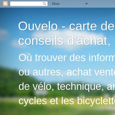
Ouvelo - carte de
conseils d'achat, 
Où trouver des inform
ou autres, achat vent
de vélo, technique, an
cycles et les bicyclett