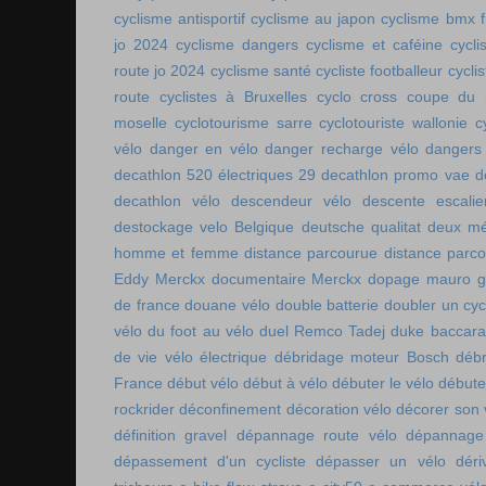
cyclisme antisportif
cyclisme au japon
cyclisme bmx f
jo 2024
cyclisme dangers
cyclisme et caféine
cycl
route jo 2024
cyclisme santé
cycliste footballeur
cyclis
route
cyclistes à Bruxelles
cyclo cross coupe du
moselle
cyclotourisme sarre
cyclotouriste wallonie
c
vélo
danger en vélo
danger recharge vélo
dangers
decathlon 520 électriques 29
decathlon promo vae
d
decathlon vélo
descendeur vélo
descente escalie
destockage velo Belgique
deutsche qualitat
deux mé
homme et femme
distance parcourue
distance parco
Eddy Merckx
documentaire Merckx
dopage mauro gi
de france
douane vélo
double batterie
doubler un cyc
vélo
du foot au vélo
duel Remco Tadej
duke baccara
de vie vélo électrique
débridage moteur Bosch
débr
France
début vélo
début à vélo
débuter le vélo
débute
rockrider
déconfinement
décoration vélo
décorer son 
définition gravel
dépannage route vélo
dépannage 
dépassement d'un cycliste
dépasser un vélo
déri