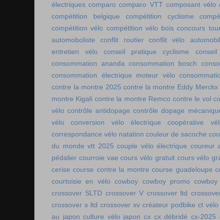
électriques
comparo
comparo VTT
composant vélo
compétition belgique
compétition cyclisme
compé
compétition vélo
compétition vélo bois
concours tou
automoboliste
conflit routier
conflit vélo automobi
entretien vélo
conseil pratique cyclisme
conseil
consommation ananda
consommation bosch
conso
consommation électrique moteur vélo
consommatio
contre la montre 2025
contre la montre Eddy Merckx
montre Kigali
contre la montre Remco
contre le vol
co
vélo
contrôle antidopage
contrôle dopage mécaniqu
vélo
conversion vélo électrique
coopérative vél
correspondance vélo natation
couleur de sacoche
cou
du monde vtt 2025
couple vélo électrique
coureur a
pédalier
courroie vae
cours vélo gratuit
cours vélo gra
cerise
course contre la montre
course guadeloupe
c
courtoisie en vélo
cowboy
cowboy promo
cowboy 
crossover SLTD
crossover V
crossover ltd
crossove
crossover s ltd
crossover xv
créateur podbike
ct vélo
au japon
culture vélo japon
cx
cx débridé
cx-2025