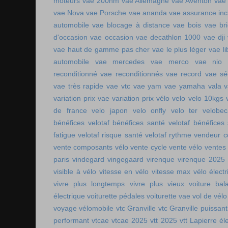
moteurs
vae 200nm
vae Allemagne
vae Aventon
vae
vae Nova
vae Porsche
vae ananda
vae assurance inc
automobile
vae blocage à distance
vae bois
vae br
d'occasion vae occasion
vae decathlon 1000
vae dji
vae haut de gamme pas cher
vae le plus léger
vae li
automobile
vae mercedes
vae merco
vae nio
reconditionné
vae reconditionnés
vae record
vae sé
vae très rapide
vae vtc
vae yam
vae yamaha
vala
variation prix vae
variation prix vélo
velo
velo 10kgs
de france
velo japon
velo onfly
velo ter
velobe
bénéfices
velotaf bénéfices santé
velotaf bénéfices
fatigue
velotaf risque santé
velotaf rythme
vendeur c
vente composants vélo
vente cycle
vente vélo
ventes
paris
vindegard
vingegaard
virenque
virenque 2025
visible à vélo
vitesse en vélo
vitesse max vélo électr
vivre plus longtemps
vivre plus vieux
voiture bala
électrique
voiturette pédales
voiturette vae
vol de vélo
voyage vélomobile
vtc Granville
vtc Granville puissant
performant
vtcae
vtcae 2025
vtt 2025
vtt Lapierre él