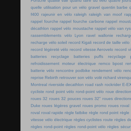
Porsche
qualité vae
quand faire du vélo
quatre jour
quelle utilisation pour un vélo gravel
quentin barbe
f400
rajeunir en vélo
raleigh
raleigh van moof
rap
rappel fourche
rappel fourche carbone
rappel moust
décathlon
rappel vélo moustache
rappel vélo van rys
rassemblements vélo Lyon
ravel wallonie
rechar
recharge vélo soleil
record Kigali
record de taille vélo
record légèreté vélo
record vitesse Aerovelo
record v
batteries
recyclage batteries puffs
recyclage p
refroidissement moteur électrique
remco bpost
re
batterie vélo
rencontre podbike
rendement vélo
ren
reprise Rebirth
retrouver son vélo volé
richard virenq
Montreal
riverside decathlon
road rash
rockrider E-E
cycliste
rond point vélo
rond-point vélo
roue directio
roues 32
roues 32 pouces
roues 32"
roues direction
Duke
roues légères gravel
roues promo
roues roval
roval
roval rapide
règle fatbike
règle rond point
règle
vitesse vélo électrique
règles cyclistes route
règles de
règles rond-point
règles rond-point vélo
règles sécuri