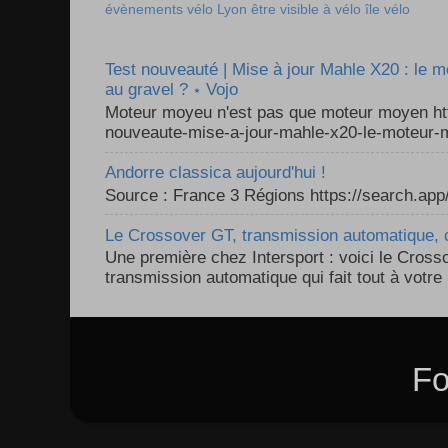
évènements vélo Lyon
être visible à vélo
île vélo
Test nouveauté | Mise à jour Mahle X20 : le 
au gravel ? ⋆ Vojo
Moteur moyeu n'est pas que moteur moyen ht
nouveaute-mise-a-jour-mahle-x20-le-moteur-m
Andorre classica aujourd'hui !
Source : France 3 Régions https://search.a
Le Crossover GT, transmission automatique, c
Une première chez Intersport : voici le Cross
transmission automatique qui fait tout à votre 
Fo