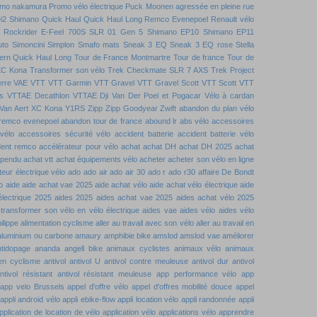
mo nakamura
Promo vélo électrique
Puck Moonen agressée en pleine rue
i2 Shimano
Quick Haul
Quick Haul Long
Remco Evenepoel
Renault vélo
Rockrider E-Feel 700S
SLR 01 Gen 5
Shimano EP10
Shimano EP11
uto
Simoncini
Simplon
Smafo mats
Sneak 3 EQ
Sneak 3 EQ rose
Stella
ern Quick Haul Long
Tour de France Montmartre
Tour de france
Tour de
XC Kona
Transformer son vélo
Trek Checkmate SLR 7 AXS
Trek Project
rre
VAE VTT
VTT Garmin
VTT Gravel
VTT Gravel Scott
VTT Scott
VTT
s
VTTAE Decathlon
VTTAE Dji
Van Der Poel et Pogacar
Vélo à cardan
Van Aert
XC Kona
Y1RS
Zipp
Zipp Goodyear
Zwift
abandon du plan vélo
remco evenepoel
abandon tour de france
abound lr
abs vélo
accessoires
vélo
accessoires sécurité vélo
accident batterie
accident batterie vélo
dent remco
accélérateur pour vélo
achat
achat DH
achat DH 2025
achat
spendu
achat vtt
achat équipements vélo
acheter
acheter son vélo en ligne
eur électrique vélo
ado
ado air
ado air 30
ado r
ado r30
affaire De Bondt
o
aide
aide achat vae 2025
aide achat vélo
aide achat vélo électrique
aide
électrique 2025
aides 2025
aides achat vae 2025
aides achat vélo 2025
 transformer son vélo en vélo électrique
aides vae
aides vélo
aides vélo
ilippe
alimentation cyclisme
aller au travail avec son vélo
aller au travail en
aluminium ou carbone
amaury
amphibie bike
amslod
amslod vae
améliorer
ntidopage
ananda
angell bike
animaux cyclistes
animaux vélo
animaux
 en cyclisme
antivol
antivol U
antivol contre meuleuse
antivol dur
antivol
ntivol résistant
antivol résistant meuleuse
app performance vélo
app
app velo Brussels
appel d'offre vélo
appel d'offres mobilité douce
appel
appli android vélo
appli ebike-flow
appli location vélo
appli randonnée
appli
pplication de location de vélo
application vélo
applications vélo
apprendre