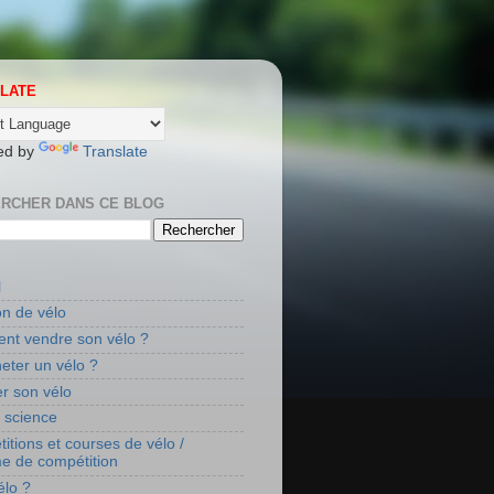
LATE
ed by
Translate
RCHER DANS CE BLOG
l
on de vélo
t vendre son vélo ?
eter un vélo ?
r son vélo
t science
itions et courses de vélo /
me de compétition
élo ?