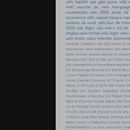
vélo
fiabilité vae
gilet jaune vélo
m40
marché du vélo
marquag
nouveautés vélo 2025
perte de
accessoire vélo
rappel casque
rap
tableau de bord vélo
tour de fra
2025
vae léger
vae usb-c
vol de
anglais
vélo fermé
vélo léger
vélo
vélo écolo
vélos interdits
économie
romandie
2 batteries vélo
2024
303sw
32 vt
transmission
Aides tranformation vélo
Alber
Avello
Aventon
Aventon Abound LR
Aventon
Montagne
BMC SLR 01
BMC gen 5
BMC tea
vélo réparable
Bosch Strava
Bosch app
Bosc
DJI
Brussels app
Brussels tour
Buffalo Bicyc
Carqon Flatbed
Checkmate
Choix éclairage
C
Cornet
Courroie
Crossover GT
Crussis
Cr
Avinox
E-765 Look
E-ACTV 900
E-bike
E
Eurobike lieu
Eurobike localisation
Eurobi
Fonctionnalités e-bike flow
Fox Podium
Frai
Alpes et Provence
Grande balade vélo
Gran
Cycles
Héritage Cixi
JO cyclisme 2024
Jite
CR
LIDL vélo
Le café et le vélo
Lezyne Strip
S
Merckx chute
Mont Ventoux
Montreal all 
Moteur bosch cx
Nakamura crosslite
Namu
PERFORMANCE CX
Paris velotaf
Pers
Peti