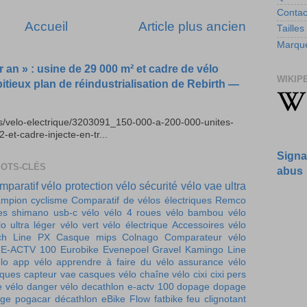
Contac
Accueil
Article plus ancien
Tailles
Marque
r an » : usine de 29 000 m² et cadre de vélo
WIKIP
bitieux plan de réindustrialisation de Rebirth —
es/velo-electrique/3203091_150-000-a-200-000-unites-
t-cadre-injecte-en-tr...
Signa
MOTS-CLÉS
abus
mparatif vélo
protection vélo
sécurité vélo
vae ultra
mpion cyclisme
Comparatif de vélos électriques
Remco
es
shimano
usb-c vélo
vélo 4 roues
vélo bambou
vélo
lo ultra léger
vélo vert
vélo électrique
Accessoires vélo
ch Line PX
Casque mips
Colnago
Comparateur vélo
E-ACTV 100
Eurobike
Evenepoel
Gravel
Kamingo
Line
lo
app vélo
apprendre à faire du vélo
assurance vélo
iques
capteur vae
casques vélo
chaîne vélo
cixi
cixi pers
e vélo
danger vélo
decathlon e-actv 100
dopage
dopage
ge pogacar
décathlon
eBike Flow
fatbike
feu clignotant