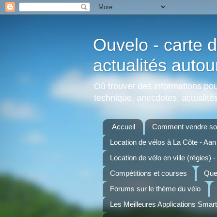
Ouvelo - carte d
actualités autou
Où trouver des informations pour
technique, anecdotes, actualités,
Accueil
Comment vendre son
Location de vélos à La Côte - Aa
Location de vélo en ville (régies) -
Compétitions et courses
Quel
Forums sur le thème du vélo
Les Meilleures Applications Smar