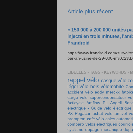
Article plus récent
« 150 000 à 200 000 unités pa
injecté en trois minutes, l'am
Frandroid
https://www.frandroid.com/survolt
par-an-usine-de-29-000-m%C2%B2-e
LIBELLÉS - TAGS - KEYWORDS - 
rappel vélo
casque vélo
co
léger
vélo bois
vélomobile
Cha
accident vélo
eddy merckx
fatbik
cargo
vélo supercondensateur
vé
Acticycle
Amflow PL
Angell
Bos
électrique - Guide vélo électrique
PX
Pogacar
achat vélo
antivol vé
brompton
café vélo
cales automat
comparo vélos électriques
courroi
cyclisme
dopage mécanique
dopa