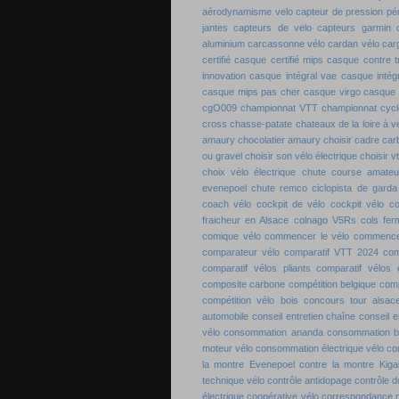
aérodynamisme velo
capteur de pression pé
jantes
capteurs de velo
capteurs garmin
aluminium
carcassonne vélo
cardan vélo
carg
certifié
casque certifié mips
casque contre 
innovation
casque intégral vae
casque intégr
casque mips pas cher
casque virgo
casque 
cgO009
championnat VTT
championnat cyc
cross
chasse-patate
chateaux de la loire à v
amaury
chocolatier amaury
choisir cadre ca
ou gravel
choisir son vélo électrique
choisir v
choix vélo électrique
chute course amateu
evenepoel
chute remco
ciclopista de garda
coach vélo
cockpit de vélo
cockpit vélo
co
fraicheur en Alsace
colnago V5Rs
cols fe
comique vélo
commencer le vélo
commence
comparateur vélo
comparatif VTT 2024
com
comparatif vélos pliants
comparatif vélos é
composite carbone
compétition belgique
comp
compétition vélo bois
concours tour alsac
automobile
conseil entretien chaîne
conseil e
vélo
consommation ananda
consommation 
moteur vélo
consommation électrique vélo
co
la montre Evenepoel
contre la montre Kigal
technique vélo
contrôle antidopage
contrôle 
électrique
coopérative vélo
correspondance 