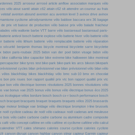
ardennes 2025
arroseur arrrosé
article amflow
association marques vélo
ces vélo
atout santé
attain c62
attain c62 slt
attendre un coureur
au frais
velotaf
aventon abound
aventon acu
aventon level 3
avinox drive
avinox
ynamisme cyclisme
aérodynamisme vélo
babboe
baccara wrx 36
bagage
 de prix vtt
baisse de production vélo
baisse prix vélo
balade fraicheur
alades vélo wallonie
barbe VTT
barre vélo
bastareaud
bastareaud paris-
batterie antivol bosch
batterie explose vélo
batterie hiver vélo
batterie vélo
er
batterie vélo lithium
batterie vélo remplacable
batterie vélo réparation
lo sécurité
benjamin thomas
bicycle montreal
bicyclette sarre
bicyclette
x
bidon paris-roubaix 2025
bidon van der poel
bidon visage
bidon vélo
5
bike california
bike capacitor
bike extreme
bike halloween
bike montreal
upercapacitor
bike tyres test
bike-park
bike-park les arcs
bikeon
bikepark
 prévisionnel cycles
bilan prévisionnel vae
bilan prévisionnel vélo
bilan vélo
4 vélos
blackfriday bikes
blackfriday vélo
bmc sub-10
bmx en chocolat
es
bon prix roues
bon rapport qualité prix vtc
bon rapport qualité prix vtc
ique
bon vélo électrique
bonnes résolutions 2025
bonnes résolutions vélo
us vae
bonus vae 2025
bonus vélo
bonus vélo électrique
bonus éco 2025
us écologique vélos
bordure
bosch
bosch cx-r
bosch performance
bosch
osch
bracquet
bracquets
braquet
braquets
braquets vélos 2025
brassards
dage moteur
bridage vae
bridage vélo électrique
brompton t-line
brussels
 noël cycliste
cadeau de noël vélo
cadeaux noël
cadenas anti meuleuse
e bois vélo
cadre carbone
cadre carbone ou aluminium
cadre composite
s
café vélo concept
caféine en vélo
caféine et cyclisme
caféine vélo
calcul
calendrier VTT
cales shimano
calories course cycliste
calories cycliste
cfr
canyon disrupt
canyon highbar
canyon stingr
capteur Garmin
capteur