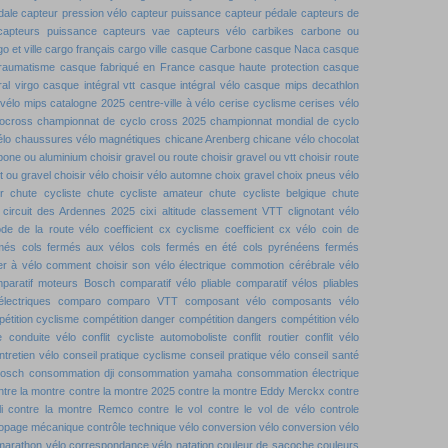
dale
capteur pression vélo
capteur puissance
capteur pédale
capteurs de
capteurs puissance
capteurs vae
capteurs vélo
carbikes
carbone ou
o et ville
cargo français
cargo ville
casque Carbone
casque Naca
casque
traumatisme
casque fabriqué en France
casque haute protection
casque
al virgo
casque intégral vtt
casque intégral vélo
casque mips decathlon
vélo mips
catalogne 2025
centre-ville à vélo
cerise cyclisme
cerises vélo
locross
championnat de cyclo cross 2025
championnat mondial de cyclo
élo
chaussures vélo magnétiques
chicane Arenberg
chicane vélo
chocolat
rbone ou aluminium
choisir gravel ou route
choisir gravel ou vtt
choisir route
tt ou gravel
choisir vélo
choisir vélo automne
choix gravel
choix pneus vélo
r
chute cycliste
chute cycliste amateur
chute cycliste belgique
chute
circuit des Ardennes 2025
cixi altitude
classement VTT
clignotant vélo
de de la route vélo
coefficient cx cyclisme
coefficient cx vélo
coin de
rmés
cols fermés aux vélos
cols fermés en été
cols pyrénéens fermés
r à vélo
comment choisir son vélo électrique
commotion cérébrale vélo
paratif moteurs Bosch
comparatif vélo pliable
comparatif vélos pliables
lectriques
comparo
comparo VTT
composant vélo
composants vélo
étition cyclisme
compétition danger
compétition dangers
compétition vélo
e
conduite vélo
conflit cycliste automoboliste
conflit routier
conflit vélo
ntretien vélo
conseil pratique cyclisme
conseil pratique vélo
conseil santé
bosch
consommation dji
consommation yamaha
consommation électrique
ntre la montre
contre la montre 2025
contre la montre Eddy Merckx
contre
i
contre la montre Remco
contre le vol
contre le vol de vélo
controle
dopage mécanique
contrôle technique vélo
conversion vélo
conversion vélo
marathon vélo
correspondance vélo natation
couleur de sacoche
couleurs