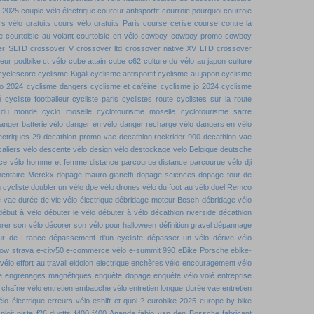
t 2025
couple vélo électrique
coureur antisportif
courroie pourquoi
courroie
s vélo gratuits
cours vélo gratuits Paris
course cerise
course contre la
e
courtoisie au volant
courtoisie en vélo
cowboy
cowboy promo
cowboy
er SLTD
crossover V
crossover ltd
crossover native XV LTD
crossover
teur podbike
ct vélo
cube attain
cube c62
culture du vélo au japon
culture
cyclescore
cyclisme Kigali
cyclisme antisportif
cyclisme au japon
cyclisme
jo 2024
cyclisme dangers
cyclisme et caféine
cyclisme jo 2024
cyclisme
é
cycliste footballeur
cycliste paris
cyclistes route
cyclistes sur la route
 du monde
cyclo moselle
cyclotourisme moselle
cyclotourisme sarre
anger batterie vélo
danger en vélo
danger recharge vélo
dangers en vélo
ectriques 29
decathlon promo vae
decathlon rockrider 900
decathlon vae
aliers vélo
descente vélo
design vélo
destockage velo Belgique
deutsche
ence vélo homme et femme
distance parcourue
distance parcourue vélo
dji
entaire Merckx
dopage mauro gianetti
dopage sciences
dopage tour de
 cycliste
doubler un vélo
dpe vélo
drones vélo
du foot au vélo
duel Remco
e vae
durée de vie vélo électrique
débridage moteur Bosch
débridage vélo
début à vélo
débuter le vélo
débuter à vélo
décathlon riverside
décathlon
rer son vélo
décorer son vélo pour halloween
définition gravel
dépannage
our de France
dépassement d'un cycliste
dépasser un vélo
dérive vélo
low strava
e-city50
e-commerce vélo
e-summit 990
eBike Porsche
ebike-
 vélo
effort au travail
eidolon
electrique
enchères vélo
encouragement vélo
e
engrenages magnétiques
enquête dopage
enquête vélo volé
entreprise
n chaîne vélo
entretien embauche vélo
entretien longue durée vae
entretien
élo électrique
erreurs vélo
eshift
et quoi ?
eurobike 2025
europe by bike
ploit piste
f26 duotts
f400
f400 Ananda
fabio van den Bossche
fabricant