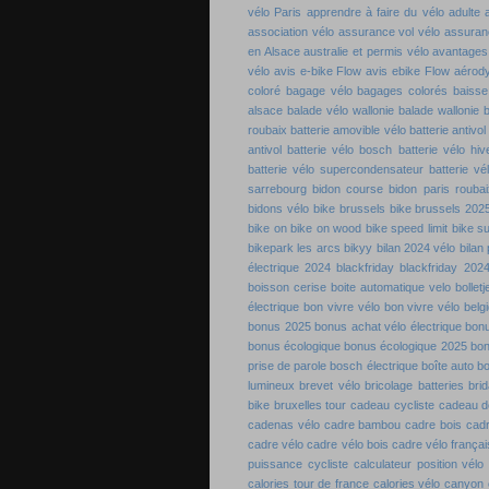
vélo Paris
apprendre à faire du vélo adulte
association vélo
assurance vol vélo
assuran
en Alsace
australie et permis vélo
avantages 
vélo
avis e-bike Flow
avis ebike Flow
aérod
coloré
bagage vélo
bagages colorés
baisse
alsace
balade vélo wallonie
balade wallonie
b
roubaix
batterie amovible vélo
batterie antivol
antivol
batterie vélo bosch
batterie vélo hiv
batterie vélo supercondensateur
batterie vé
sarrebourg
bidon course
bidon paris roubai
bidons vélo
bike brussels
bike brussels 202
bike on
bike on wood
bike speed limit
bike s
bikepark les arcs
bikyy
bilan 2024 vélo
bilan
électrique 2024
blackfriday
blackfriday 202
boisson cerise
boite automatique velo
bolletj
électrique
bon vivre vélo
bon vivre vélo belg
bonus 2025
bonus achat vélo électrique
bon
bonus écologique
bonus écologique 2025
bon
prise de parole
bosch électrique
boîte auto b
lumineux
brevet vélo
bricolage batteries
bri
bike
bruxelles tour
cadeau cycliste
cadeau de
cadenas vélo
cadre bambou
cadre bois
cadr
cadre vélo
cadre vélo bois
cadre vélo françai
puissance cycliste
calculateur position vélo
calories tour de france
calories vélo
canyon 