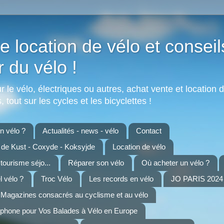
e location de vélo et conseil
r du vélo !
 le vélo, électriques ou autres, achat vente et location d
 tout sur les cycles et les bicyclettes !
 vélo ?
Actualités - news - vélo
Contact
n de Kust - Coxyde - Koksyjde
Location de vélo
 tourisme séjo...
Réparer son vélo
Où acheter un vélo ?
 vélo ?
Troc Vélo
Les records en vélo
JO PARIS 2024 
Magazines consacrés au cyclisme et au vélo
tphone pour Vos Balades à Vélo en Europe