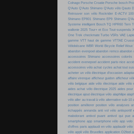
Colnago
Porsche Croatie
Porsche bosch
Pro
Q'Auto
Q'Auto Shimano
Q'Auto vélo
Qauto D
Retrouver son vélo
Rockrider E-ACTV 100
Shimano EP801
Shimano EP9
Shimano Q'A
Systeme intelligent Bosch
TQ HPR60
Tern
T
wallonie 2025
Tour+ et Eco
Tout-suspendu 
One
Trek checkmate
Turbo
V5Rs
VAE Lapie
gamme
VTT haut de gamme
VTTAE Crussi
Vélobécane
WBR
World Bicycle Relief
Wout 
abandon evenpoel
abandon remco
abandon 
accessoires Shimano
accessoires colorés 
accident evenepoel
accident paris-nice
acci
accessoires vélo
achat cycles
achat tout su
acheter un vélo électrique d'occasion
adaptat
affaire virenque
afficheur guidon
afficheur vél
vélo belgique
aide vélo électrique
aide vélo 
aides achat vélo électrique 2025
aides pour
électrique
ajout électrique vélo
alaphilipe
alaph
vélo
aller au travail à vélo
alternative sub-10
position
améliorer position vélo
analyses a
échappés
annanda
anti vol vélo
antisportif
malodorant
antivol puant
antivol qui pue
a
smartphone
app smartphone vélo
app velo
d'offres paris
applaudi en vélo
applaudir vélo
vélo
appli vélo Bruxelles
application O2feel
a