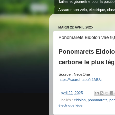
Tailles et géométrie pour la positi
Assurer son vélo, électrique, class
MARDI 22 AVRIL 2025
Ponomarets Eidolon vae 9,
Ponomarets Eidolon,
carbone le plus lé
Source : NeozOne
https://search.app/s1MUz
-
avril 22, 2025
Libellés :
eidolon
,
ponomarets
,
pon
électrique léger