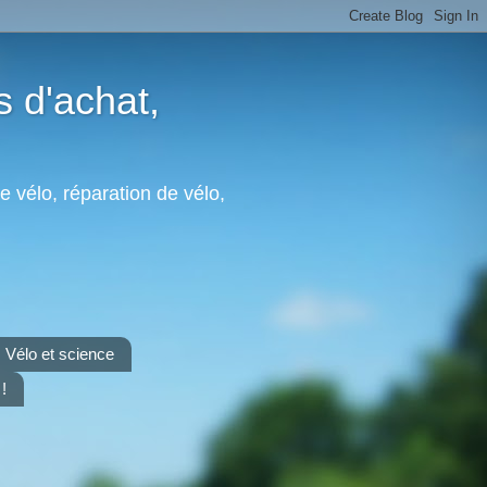
s d'achat,
e vélo, réparation de vélo,
Vélo et science
!