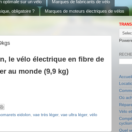
on optimale sur un vélo
Marques de fabricants de vélo
ique, obligatoire ?
Marques de moteurs électriques de vélos
TRANS
Power
9kgs
RECHE
 le vélo électrique en fibre de
ger au monde (9,9 kg)
Accuei
Locati
Commen
Où ach
Répare
Vélo e
omarets eidolon
,
vae très léger
,
vae ultra léger
,
vélo
Compét
cyclis
Quel v