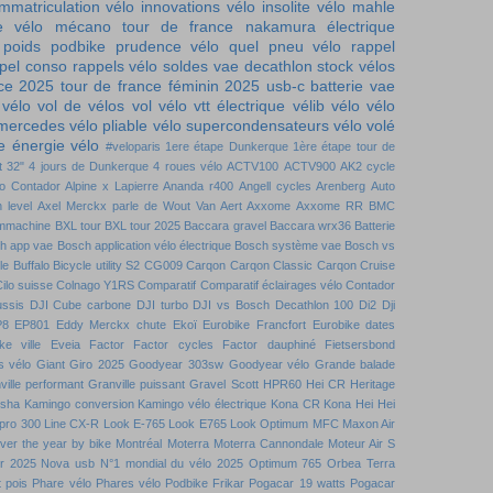
immatriculation vélo
innovations vélo
insolite vélo
mahle
e vélo
mécano tour de france
nakamura électrique
 poids
podbike
prudence vélo
quel pneu vélo
rappel
pel conso
rappels vélo
soldes vae decathlon
stock vélos
nce 2025
tour de france féminin 2025
usb-c batterie
vae
 vélo
vol de vélos
vol vélo
vtt électrique
vélib
vélo
vélo
 mercedes
vélo pliable
vélo supercondensateurs
vélo volé
 énergie vélo
#veloparis
1ere étape Dunkerque
1ère étape tour de
t
32"
4 jours de Dunkerque
4 roues vélo
ACTV100
ACTV900
AK2 cycle
to Contador
Alpine x Lapierre
Ananda r400
Angell cycles
Arenberg
Auto
 level
Axel Merckx parle de Wout Van Aert
Axxome
Axxome RR
BMC
mmachine
BXL tour
BXL tour 2025
Baccara gravel
Baccara wrx36
Batterie
h app vae
Bosch application vélo électrique
Bosch système vae
Bosch vs
le
Buffalo Bicycle utility S2
CG009
Carqon
Carqon Classic
Carqon Cruise
ilo suisse
Colnago Y1RS
Comparatif
Comparatif éclairages vélo
Contador
ussis DJI
Cube carbone
DJI turbo
DJI vs Bosch
Decathlon 100
Di2
Dji
P8
EP801
Eddy Merckx chute
Ekoï
Eurobike Francfort
Eurobike dates
ke ville
Eveia
Factor
Factor cycles
Factor dauphiné
Fietsersbond
s vélo
Giant
Giro 2025
Goodyear 303sw
Goodyear vélo
Grande balade
ville performant
Granville puissant
Gravel Scott
HPR60
Hei CR
Heritage
nsha
Kamingo conversion
Kamingo vélo électrique
Kona CR
Kona Hei Hei
 pro 300
Line CX-R
Look E-765
Look E765
Look Optimum
MFC
Maxon Air
over the year by bike
Montréal
Moterra
Moterra Cannondale
Moteur Air S
r 2025
Nova usb
N°1 mondial du vélo 2025
Optimum 765
Orbea Terra
t pois
Phare vélo
Phares vélo
Podbike Frikar
Pogacar 19 watts
Pogacar