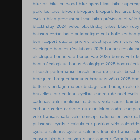
bike on
bike on wood
bike speed limit
bike supercap
park les arcs
bikeon
bikepark
bikepark les arcs
bik
cycles
bilan prévisionnel vae
bilan prévisionnel vélo
blackfriday 2024 vélos
blackfriday bikes
blackfriday
boisson cerise
boite automatique velo
bolletjes
bon p
bon rapport qualité prix vtc électrique
bon vivre vé
électrique
bonnes résolutions 2025
bonnes résolutio
électrique
bonus vae
bonus vae 2025
bonus vélo
b
bonus écologique
bonus écologique 2025
bonus écol
r
bosch performance
bosch prise de parole
bosch é
bracquets
braquet
braquets
braquets vélos 2025
bra
batteries
bridage moteur
bridage vae
bridage vélo él
bruxelles tour
cadeau cycliste
cadeau de noël cyclis
cadenas anti meuleuse
cadenas vélo
cadre bambo
carbone
cadre carbone ou aluminium
cadre compos
vélo français
café vélo concept
caféine en vélo
ca
puissance cycliste
calculateur position vélo
calendri
cycliste
calories cycliste
calories tour de france
cal
canyon highbar
canyon stingr
capteur Garmin
capt