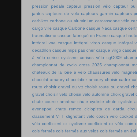
pression pédale
capteur pression vélo
capteur pu
jantes
capteurs de velo
capteurs garmin
capteurs p
carbikes
carbone ou aluminium
carcassonne vélo
car
cargo ville
casque Carbone
casque Naca
casque certi
traumatisme
casque fabriqué en France
casque haute
intégral vae
casque intégral virgo
casque intégral v
decathlon
casque mips pas cher
casque virgo
casque 
à vélo
cerise cyclisme
cerises vélo
cgO009
champ
championnat de cyclo cross 2025
championnat mo
chateaux de la loire à vélo
chaussures vélo magnét
chocolat amaury
chocolatier amaury
choisir cadre c
route
choisir gravel ou vtt
choisir route ou gravel
cho
gravel
choisir vélo
choisir vélo automne
choix gravel
chute course amateur
chute cycliste
chute cycliste 
evenepoel
chute remco
ciclopista de garda
circ
classement VTT
clignotant vélo
coach vélo
cockpit 
vélo
coefficient cx cyclisme
coefficient cx vélo
coin 
cols fermés
cols fermés aux vélos
cols fermés en été