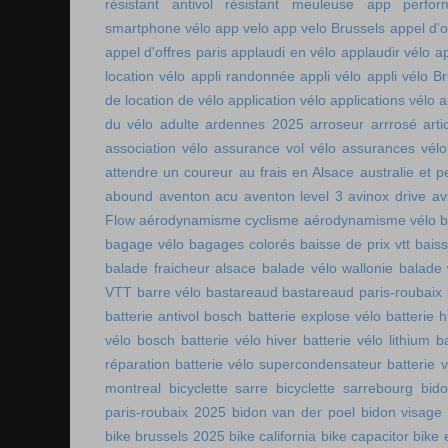
résistant
antivol résistant meuleuse
app perfor
smartphone vélo
app velo
app velo Brussels
appel d'o
appel d'offres paris
applaudi en vélo
applaudir vélo
ap
location vélo
appli randonnée
appli vélo
appli vélo Br
de location de vélo
application vélo
applications vélo
a
du vélo adulte
ardennes 2025
arroseur arrrosé
art
association vélo
assurance vol vélo
assurances vélo
attendre un coureur
au frais en Alsace
australie et p
abound
aventon acu
aventon level 3
avinox drive
av
Flow
aérodynamisme cyclisme
aérodynamisme vélo
bagage vélo
bagages colorés
baisse de prix vtt
baiss
balade fraicheur alsace
balade vélo wallonie
balade 
VTT
barre vélo
bastareaud
bastareaud paris-roubaix
batterie antivol bosch
batterie explose vélo
batterie h
vélo bosch
batterie vélo hiver
batterie vélo lithium
b
réparation
batterie vélo supercondensateur
batterie 
montreal
bicyclette sarre
bicyclette sarrebourg
bid
paris-roubaix 2025
bidon van der poel
bidon visage
bike brussels 2025
bike california
bike capacitor
bike 