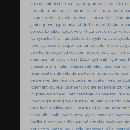
service
interdiction vae partagé
interdiction vélo é
crosslite
intersport promo
intersport promo avant no
invention vélo
inventions vélo
itinéraire vélo
itinérai
jantes gravel
japan bike
jet de bidon
jet de bidon pa
cerises
karbikes
kayak vélo
kit conversion vae
komoo
les cyclistes !
la manufacture du cycle
la piste cycla
label cyclescore
lampe frein
lampe vélo
le vélo cargo
vélo
led freinage
led velo
lemmo zero
les arcs
li-ion v
championnat cyclo cross 2025
light eab
light eac
l
vitesse vélo
limitation vitesse vélo électrique
liste faill
liège
location de vélo de particulier à particulier
locat
vélo en vendée
location vélo mer
location vélo particul
logement coureur
logement cycliste
logement tour de
loi piste cyclable
loi vélo californie
lois vae
lois vélo é
lose weight
losing weight
louer un vélo à Belfort
lou
vélo lyon
lumière vélo
lumières vélo
lutte sédentari
vélos ville
m40 mahle
mac gyver batteries
machin
maillot à pois
main d'oeuvre vélo
malhe m40
manufac
pour vélo
maps pour vélo
marathon vélo
marché