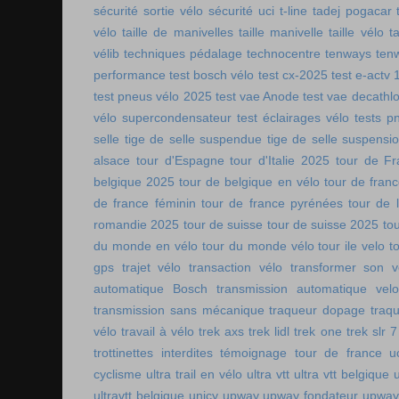
sécurité sortie vélo
sécurité uci
t-line
tadej pogacar
vélo
taille de manivelles
taille manivelle
taille vélo
t
vélib
techniques pédalage
technocentre
tenways
ten
performance
test bosch vélo
test cx-2025
test e-actv 
test pneus vélo 2025
test vae Anode
test vae decathl
vélo supercondensateur
test éclairages vélo
tests p
selle
tige de selle suspendue
tige de selle suspensi
alsace
tour d'Espagne
tour d'Italie 2025
tour de Fr
belgique 2025
tour de belgique en vélo
tour de france
de france féminin
tour de france pyrénées
tour de l
romandie 2025
tour de suisse
tour de suisse 2025
to
du monde en vélo
tour du monde vélo
tour ile velo
t
gps
trajet vélo
transaction vélo
transformer son v
automatique Bosch
transmission automatique vel
transmission sans mécanique
traqueur dopage
traq
vélo
travail à vélo
trek axs
trek lidl
trek one
trek slr 7
trottinettes interdites
témoignage tour de france
u
cyclisme
ultra trail en vélo
ultra vtt
ultra vtt belgique
ultravtt belgique
unicy
upway
upway fondateur
upway