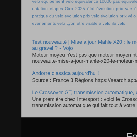
vélo
équipement vélo
équivalence 10000 pas
équival
natation
étapes Giro 2025
état
évolution prix vae
é
pratique du vélo
évolution prix vélo
évolution prix vélo
évènements vélo Lyon
être visible à vélo
île vélo
Test nouveauté | Mise à jour Mahle X20 : le 
au gravel ? ⋆ Vojo
Moteur moyeu n'est pas que moteur moyen ht
nouveaute-mise-a-jour-mahle-x20-le-moteur-m
Andorre classica aujourd'hui !
Source : France 3 Régions https://search.a
Le Crossover GT, transmission automatique, c
Une première chez Intersport : voici le Cross
transmission automatique qui fait tout à votre 
Fo