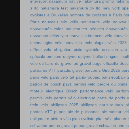
intersport
nakamura nati ve
nakamura promo
nakamu
s ltd
nakamura test
nakamura xv ltd
new york spee
cyclistes à Bruxelles
nombre de cyclistes à Paris
no
Paris
nouveau prix vélib
nouveauté vélo
nouveau
nouveautés cales
nouveautés pédales
nouveautés
nouveaux vélos lyon
nouvelles finances vélo
nouvelle
technologies vélo
nouvelles technologies vélo 2025
o2feel vélo
obligation piste cyclable
occasion vae
spéciale
omnium
optymo
optymo belfort
origine mail
vélo
où faire du gravel
où gravel
page officielle Bos
palmarès VTT
paradis gravel
parcours Giro 2025
pare
paris vélo
paris vélo taf
paris-roubaix
paris-roubaix 
patron de bosch
pays permis vélo
perdre du poids
moteur électrique Bosch
performance vélo
perfor
permis vélo
permis vélo électrique
perte de poids v
frein vélo
philipsen 2025
philipsen paris-roubaix
p
photos VTT
pi-pop
pic de puissance
pic moteur vé
obligatoire
piéton vélo
plan cycliste
plan vélo
plurion
schwalbe
pneus gravel
pneus gravel schwalbe
pneus