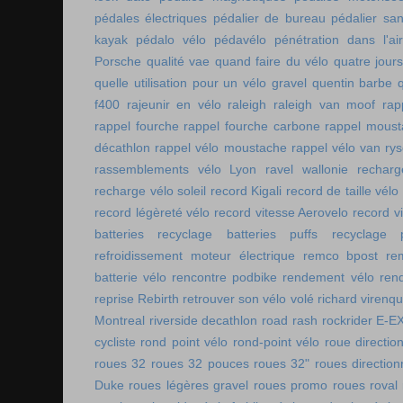
pédales électriques
pédalier de bureau
pédalier sa
kayak
pédalo vélo
pédavélo
pénétration dans l'air
Porsche
qualité vae
quand faire du vélo
quatre jour
quelle utilisation pour un vélo gravel
quentin barbe
f400
rajeunir en vélo
raleigh
raleigh van moof
rap
rappel fourche
rappel fourche carbone
rappel moust
décathlon
rappel vélo moustache
rappel vélo van rys
rassemblements vélo Lyon
ravel wallonie
rechar
recharge vélo soleil
record Kigali
record de taille vélo
record légèreté vélo
record vitesse Aerovelo
record v
batteries
recyclage batteries puffs
recyclage p
refroidissement moteur électrique
remco bpost
re
batterie vélo
rencontre podbike
rendement vélo
ren
reprise Rebirth
retrouver son vélo volé
richard virenq
Montreal
riverside decathlon
road rash
rockrider E-E
cycliste
rond point vélo
rond-point vélo
roue directio
roues 32
roues 32 pouces
roues 32"
roues direction
Duke
roues légères gravel
roues promo
roues roval