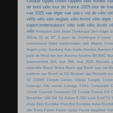
casque
rappel conso
rappels vélo
soldes va
de bord vélo
tour de france 2025
tour de fr
vae 2025
vae léger
vae usb-c
vol de vélo
vol
vélib
vélo
vélo anglais
vélo fermé
vélo léger
supercondensateurs
vélo volé
vélo écolo
vé
vélo
#veloparis
1ere étape Dunkerque
1ère étape t
303sw
32 vtt
32"
4 jours de Dunkerque
4 roues 
transmission
Aides tranformation vélo
Alberto Cont
Angell cycles
Arenberg
Auto
Avello
Aventon
Aventon 
parle de Wout Van Aert
Axxome
Axxome RR
BMC Mon
teammachine
BXL tour
BXL tour 2025
Baccara g
réparable
Bosch Strava
Bosch app
Bosch app vae
Bo
système vae
Bosch vs DJI
Brussels app
Brussels tou
S2
CG009
Carqon
Carqon Classic
Carqon Cruise
éclairage
Cilo suisse
Colnago Y1RS
Comparatif
C
Cornet
Courroie
Crossover GT
Crussis
Crussis DJI
C
Decathlon 100
Di2
Dji Avinox
E-765 Look
E-ACTV 
chute
Ekoï
Eurobike Francfort
Eurobike dates
Eurobi
ville
Eveia
Factor
Factor cycles
Factor dauphiné
Fie