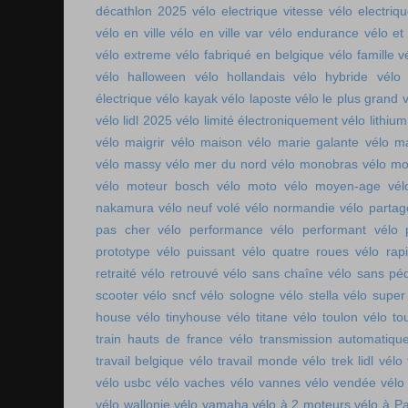
décathlon 2025
vélo electrique vitesse
vélo electri
vélo en ville
vélo en ville var
vélo endurance
vélo et
vélo extreme
vélo fabriqué en belgique
vélo famille
v
vélo halloween
vélo hollandais
vélo hybride
vélo 
électrique
vélo kayak
vélo laposte
vélo le plus grand
v
vélo lidl 2025
vélo limité électroniquement
vélo lithium
vélo maigrir
vélo maison
vélo marie galante
vélo ma
vélo massy
vélo mer du nord
vélo monobras
vélo m
vélo moteur bosch
vélo moto
vélo moyen-age
vél
nakamura
vélo neuf volé
vélo normandie
vélo parta
pas cher
vélo performance
vélo performant
vélo 
prototype
vélo puissant
vélo quatre roues
vélo rap
retraité
vélo retrouvé
vélo sans chaîne
vélo sans pé
scooter
vélo sncf
vélo sologne
vélo stella
vélo super
house
vélo tinyhouse
vélo titane
vélo toulon
vélo to
train hauts de france
vélo transmission automatiqu
travail belgique
vélo travail monde
vélo trek lidl
vélo 
vélo usbc
vélo vaches
vélo vannes
vélo vendée
vélo
vélo wallonie
vélo yamaha
vélo à 2 moteurs
vélo à Pa