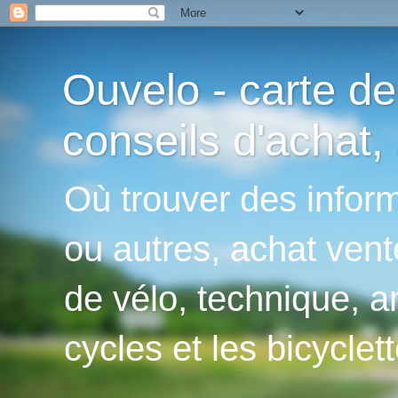
Ouvelo - carte de
conseils d'achat, 
Où trouver des inform
ou autres, achat vent
de vélo, technique, an
cycles et les bicyclett