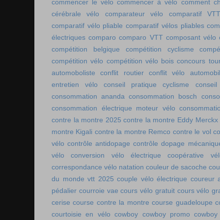
commencer le vélo
commencer à vélo
comment cho
cérébrale vélo
comparateur vélo
comparatif VT
comparatif vélo pliable
comparatif vélos pliables
comp
électriques
comparo
comparo VTT
composant vélo
compétition belgique
compétition cyclisme
compé
compétition vélo
compétition vélo bois
concours tou
automoboliste
conflit routier
conflit vélo automobi
entretien vélo
conseil pratique cyclisme
conseil
consommation ananda
consommation bosch
conso
consommation électrique moteur vélo
consommatio
contre la montre 2025
contre la montre Eddy Merckx
montre Kigali
contre la montre Remco
contre le vol
co
vélo
contrôle antidopage
contrôle dopage mécaniqu
vélo
conversion vélo électrique
coopérative vél
correspondance vélo natation
couleur de sacoche
cou
du monde vtt 2025
couple vélo électrique
coureur a
pédalier
courroie vae
cours vélo gratuit
cours vélo gra
cerise
course contre la montre
course guadeloupe
c
courtoisie en vélo
cowboy
cowboy promo
cowboy 