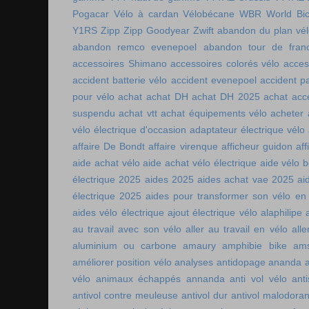
Pogacar
Vélo à cardan
Vélobécane
WBR
World Bic
Y1RS
Zipp
Zipp Goodyear
Zwift
abandon du plan vél
abandon remco evenepoel
abandon tour de fran
accessoires Shimano
accessoires colorés vélo
acces
accident batterie vélo
accident evenepoel
accident pa
pour vélo
achat
achat DH
achat DH 2025
achat acc
suspendu
achat vtt
achat équipements vélo
acheter
vélo électrique d'occasion
adaptateur électrique vélo
affaire De Bondt
affaire virenque
afficheur guidon
aff
aide achat vélo
aide achat vélo électrique
aide vélo b
électrique 2025
aides 2025
aides achat vae 2025
ai
électrique 2025
aides pour transformer son vélo en 
aides vélo électrique
ajout électrique vélo
alaphilipe
au travail avec son vélo
aller au travail en vélo
alle
aluminium ou carbone
amaury
amphibie bike
ams
améliorer position vélo
analyses antidopage
ananda
vélo
animaux échappés
annanda
anti vol vélo
ant
antivol contre meuleuse
antivol dur
antivol malodoran