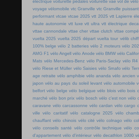
électrique
voiturette pédales
voiturette vae
vol de vélo
voyage vélomobile
vtc Granville
vtc Granville puissant
performant
vtcae
vtcae 2025
vtt 2025
vtt Lapierre él
haute autonomie
vtt luxe
vtt ultra
vtt électrique deca
vttae cannondale
vttae cher
vttae clutch
vttae compét
vuelta 2025
vuelta 2025 départ
vuelta tour
vélib chif
100% belge
vélo 2 batteries
vélo 2 moteurs
vélo 20
AMG F1
vélo Angell
vélo Anode
vélo BMW
vélo Califo
Mats
vélo Mercedes-Benz
vélo Paris-Saclay
vélo R4
vélo Riese et Müller
vélo Saisies
vélo Smafo
vélo Ter
age retraite
vélo amphibie
vélo ananda
vélo ancien
v
japon
vélo au pays du soleil levant
vélo automobile
v
belfort
vélo belge
vélo belgique
vélo blois
vélo bois 
marché
vélo bon prix
vélo bosch
vélo c'est non
vélo 
caravane
vélo carcassonne
vélo cardan
vélo cargo 
ville
vélo caritatif
vélo catalogne 2025
vélo chamb
chauffant
vélo chinois
vélo cité
vélo colnago
vélo co
vélo conseils santé
vélo contrôle technique
vélo co
d'appartement
vélo d'intérieur
vélo decathlon 1000
v