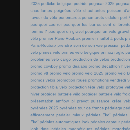
2025
podbike belgique
podride
pogacar 2025
pogaca
chauffantes
poignées vélo chauffantes
poisson d'av
faveur du vélo
ponomarets
ponomarets eidolon
port
pourquoi courroi
pourquoi les barres sont différe
femme ?
pourquoi un gravel
pourquoi un vélo gravel
vélo
premier Paris-Roubaix
premier maillot à poids
pr
Paris-Roubaix
prendre soin de son vae
pression péda
vélo
primes vélo
primes vélo belgique
primoz roglic p
problèmes vélo cargo
production de vélos
production
promo cowboy
promo dealabs
promo décathlon hive
promo vtt
promo vélo
promo vélo 2025
promo vélo B
promos vélos
promotion roues
promotions vendredi v
protection tibia vélo
protection tête vélo
prototype vé
hiver
protéger batterie vélo
protéger batterie vélo froi
présentation amflow pl
prévot
puissance crête vél
pyrénées 2025
pyrénées tour de france
pédalage
péd
efficacement
pédaler mieux
pédales Ekoï
pédales 
Ekoï
pédales automatiques look
pédales capteur
péda
look date
pédales magnétiques
pédales motorisé