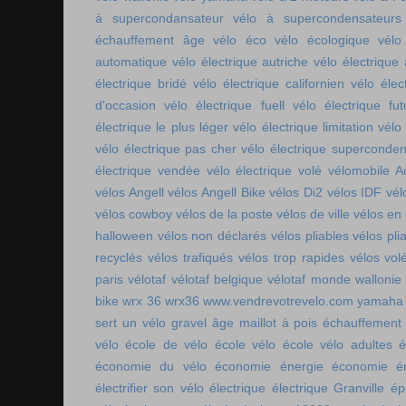
à supercondansateur
vélo à supercondensateurs
échauffement âge
vélo éco
vélo écologique
vélo
automatique
vélo électrique autriche
vélo électrique 
électrique bridé
vélo électrique californien
vélo élec
d'occasion
vélo électrique fuell
vélo électrique fut
électrique le plus léger
vélo électrique limitation
vélo 
vélo électrique pas cher
vélo électrique superconde
électrique vendée
vélo électrique volé
vélomobile Ac
vélos Angell
vélos Angell Bike
vélos Di2
vélos IDF
vél
vélos cowboy
vélos de la poste
vélos de ville
vélos en
halloween
vélos non déclarés
vélos pliables
vélos pli
recyclés
vélos trafiqués
vélos trop rapides
vélos vol
paris
vélotaf
vélotaf belgique
vélotaf monde
wallonie
bike
wrx 36
wrx36
www.vendrevotrevelo.com
yamaha 
sert un vélo gravel
âge maillot à pois
échauffement
vélo
école de vélo
école vélo
école vélo adultes
é
économie du vélo
économie énergie
économie én
électrifier son vélo
électrique
électrique Granville
ép