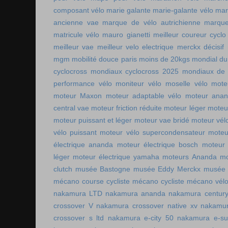
composant vélo
marie galante
marie-galante vélo
mar
ancienne vae
marque de vélo autrichienne
marque
matricule vélo
mauro gianetti
meilleur coureur cycl
meilleur vae
meilleur velo electrique
merckx décisif
mgm
mobilité douce paris
moins de 20kgs
mondial du
cyclocross
mondiaux cyclocross 2025
mondiaux de 
performance vélo
moniteur vélo
moselle vélo
mote
moteur Maxon
moteur adaptable vélo
moteur ana
central vae
moteur friction réduite
moteur léger
moteu
moteur puissant et léger
moteur vae bridé
moteur vél
vélo puissant
moteur vélo supercondensateur
moteu
électrique ananda
moteur électrique bosch
moteur 
léger
moteur électrique yamaha
moteurs Ananda
mo
clutch
musée Bastogne
musée Eddy Merckx
musée 
mécano course cycliste
mécano cycliste
mécano vél
nakamura LTD
nakamura ananda
nakamura centur
crossover V
nakamura crossover native xv
nakamur
crossover s ltd
nakamura e-city 50
nakamura e-s