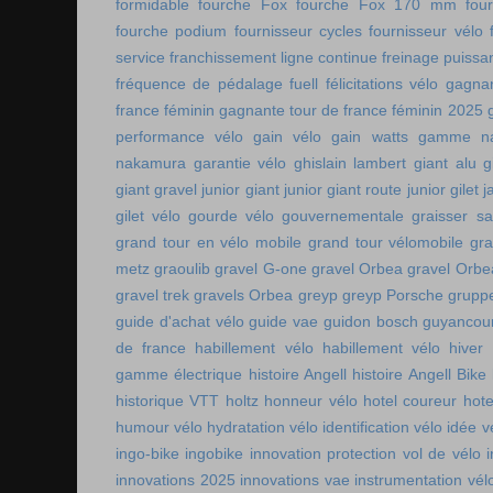
formidable
fourche Fox
fourche Fox 170 mm
fou
fourche podium
fournisseur cycles
fournisseur vélo
service
franchissement ligne continue
freinage puissa
fréquence de pédalage
fuell
félicitations vélo
gagnan
france féminin
gagnante tour de france féminin 2025
performance vélo
gain vélo
gain watts
gamme n
nakamura
garantie vélo
ghislain lambert
giant alu
g
giant gravel junior
giant junior
giant route junior
gilet 
gilet vélo
gourde vélo
gouvernementale
graisser s
grand tour en vélo mobile
grand tour vélomobile
gra
metz
graoulib
gravel G-one
gravel Orbea
gravel Orbe
gravel trek
gravels Orbea
greyp
greyp Porsche
gruppe
guide d'achat vélo
guide vae
guidon bosch
guyancou
de france
habillement vélo
habillement vélo hiver
gamme électrique
histoire Angell
histoire Angell Bike
historique VTT
holtz
honneur vélo
hotel coureur
hot
humour vélo
hydratation vélo
identification vélo
idée v
ingo-bike
ingobike
innovation protection vol de vélo
innovations 2025
innovations vae
instrumentation vél