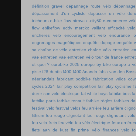
définition gravel
dépannage route vélo
dépannage 
dépassement d'un cycliste
dépasser un vélo
déri
tricheurs
e-bike flow strava
e-city50
e-commerce vél
flow
ebikeflow
eddy merckx vaillant
efficacité vélo
enchères vélo
encouragement vélo
endurance on
engrenages magnétiques
enquête dopage
enquête v
sa chaîne de vélo
entretien chaîne vélo
entretien e
vae
entretien vae
entretien vélo tour de france
entret
et quoi ?
eurobike 2025
europe by bike
europe à vé
piste
f26 duotts
f400
f400 Ananda
fabio van den Bos
néerlandais
fabricant podbike
fabrication vélos co
cycles 2024
fair play compétition
fair play cyclisme
f
durer son vélo électrique
fat white boys
fatbike bois
fa
fatbike paris
fatbike renault
fatbike règles
fatbikes d
festival vélo
festival vélos
feu arrière
feu arrière cligno
lithium
feu rouge clignotant
feu rouge clignotant vélo
feu velo frein
feu vélo
feu vélo électrique
feux arrières
fiets aan de kust
fin prime vélo
finances vélo
fo