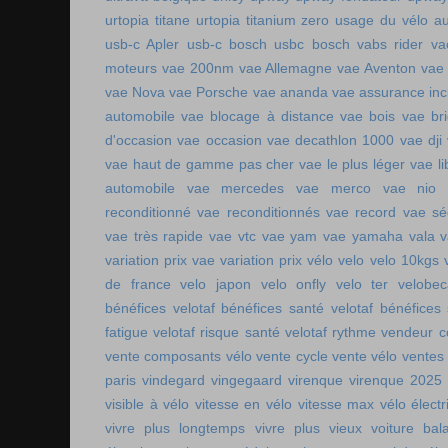
urtopia titane
urtopia titanium zero
usage du vélo a
usb-c Apler
usb-c bosch
usbc bosch
vabs rider
va
moteurs
vae 200nm
vae Allemagne
vae Aventon
vae
vae Nova
vae Porsche
vae ananda
vae assurance inc
automobile
vae blocage à distance
vae bois
vae br
d'occasion vae occasion
vae decathlon 1000
vae dji
vae haut de gamme pas cher
vae le plus léger
vae li
automobile
vae mercedes
vae merco
vae nio
reconditionné
vae reconditionnés
vae record
vae sé
vae très rapide
vae vtc
vae yam
vae yamaha
vala
variation prix vae
variation prix vélo
velo
velo 10kgs
de france
velo japon
velo onfly
velo ter
velobe
bénéfices
velotaf bénéfices santé
velotaf bénéfices
fatigue
velotaf risque santé
velotaf rythme
vendeur c
vente composants vélo
vente cycle
vente vélo
ventes
paris
vindegard
vingegaard
virenque
virenque 2025
visible à vélo
vitesse en vélo
vitesse max vélo électr
vivre plus longtemps
vivre plus vieux
voiture bala