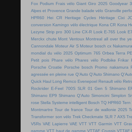
Fox Podium
Frais vélo
Giant
Giro 2025
Goodyear 
Alpes et Provence
Grande balade vélo
Granville perf
HPR60
Hei CR
Heritage Cycles
Héritage Cixi
J
conversion
Kamingo vélo électrique
Kona CR
Kona H
Lezyne Strip pro 300
Line CX-R
Look E-765
Look E
Merckx chute
Mont Ventoux
Montreal all over the ye
Cannondale
Moteur Air S
Moteur bosch cx
Nakamura 
mondial du vélo 2025
Optimum 765
Orbea Terra
P
Petit pois
Phare vélo
Phares vélo
Podbike Frikar
Porsche Croatie
Porsche bosch
Promo nakamura
agressée en pleine rue
Q'Auto
Q'Auto Shimano
Q'Aut
Quick Haul Long
Remco Evenepoel
Renault vélo
Retr
Rockrider E-Feel 700S
SLR 01 Gen 5
Shimano E
Shimano EP9
Shimano Q'Auto
Simoncini
Simplon
S
rose
Stella
Systeme intelligent Bosch
TQ HPR60
Tern
Montmartre
Tour de france
Tour de wallonie 2025
T
Transformer son vélo
Trek Checkmate SLR 7 AXS
Tr
V5Rs
VAE Lapierre
VAE VTT
VTT Garmin
VTT Grav
gamme
VTT haut de gamme
VTTAE Crussis
VTTAE 