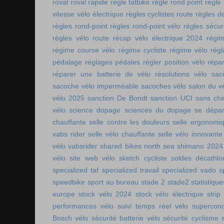
roval
roval rapide
règle fatbike
règle rond point
règle
vitesse vélo électrique
règles cyclistes route
règles de
règles rond-point
règles rond-point vélo
règles sécuri
règles vélo route
récap vélo électrique 2024
régi
régime course vélo
régime cycliste
régime vélo
régl
pédalage
réglages pédales
régler position vélo
répa
réparer une batterie de vélo
résolutions vélo
sac
sacoche vélo imperméable
sacoches vélo
salon du v
vélo 2025
sanction De Bondt
sanction UCI
sans ch
vélo
science dopage
sciences du dopage
se dépa
chauffante
selle contre les douleurs
selle ergonomi
vabs rider
selle vélo chauffante
selle vélo innovante
vélo vabsrider
shared bikes north sea
shimano 2024
vélo
site web vélo
sketch cycliste
soldes décathlo
specialized taf
specialized travail
specialized vado
s
speedbike
sport au bureau
stade 2
stade2
statistiqu
europe
stock vélo 2024
stock vélo électrique
strip
performances vélo
suivi temps réel vélo
supercon
Bosch vélo
sécurité batterie vélo
sécurité cyclisme