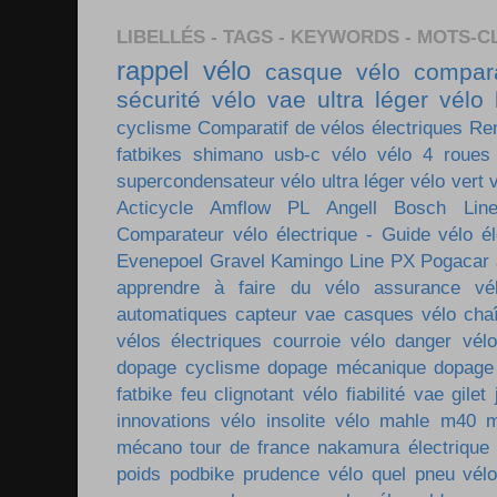
LIBELLÉS - TAGS - KEYWORDS - MOTS-C
rappel vélo
casque vélo
compara
sécurité vélo
vae ultra léger
vélo 
cyclisme
Comparatif de vélos électriques
Re
fatbikes
shimano
usb-c vélo
vélo 4 roues
supercondensateur
vélo ultra léger
vélo vert
Acticycle
Amflow PL
Angell
Bosch Lin
Comparateur vélo électrique - Guide vélo él
Evenepoel
Gravel
Kamingo
Line PX
Pogacar
apprendre à faire du vélo
assurance vé
automatiques
capteur vae
casques vélo
cha
vélos électriques
courroie vélo
danger vélo
dopage cyclisme
dopage mécanique
dopage
fatbike
feu clignotant vélo
fiabilité vae
gilet
innovations vélo
insolite vélo
mahle m40
m
mécano tour de france
nakamura électrique
poids
podbike
prudence vélo
quel pneu vél