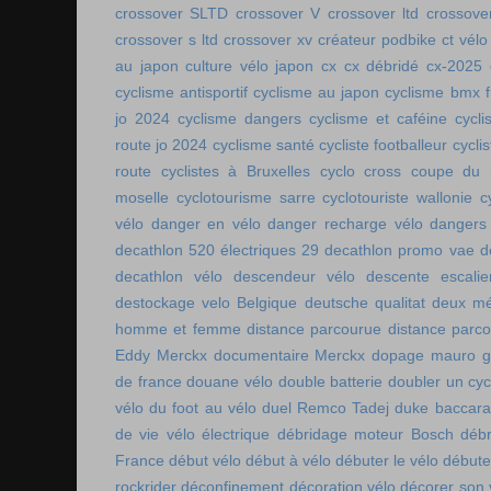
crossover SLTD
crossover V
crossover ltd
crossove
crossover s ltd
crossover xv
créateur podbike
ct vélo
au japon
culture vélo japon
cx
cx débridé
cx-2025
cyclisme antisportif
cyclisme au japon
cyclisme bmx f
jo 2024
cyclisme dangers
cyclisme et caféine
cycl
route jo 2024
cyclisme santé
cycliste footballeur
cyclis
route
cyclistes à Bruxelles
cyclo cross coupe du
moselle
cyclotourisme sarre
cyclotouriste wallonie
c
vélo
danger en vélo
danger recharge vélo
dangers
decathlon 520 électriques 29
decathlon promo vae
d
decathlon vélo
descendeur vélo
descente escalie
destockage velo Belgique
deutsche qualitat
deux mé
homme et femme
distance parcourue
distance parco
Eddy Merckx
documentaire Merckx
dopage mauro gi
de france
douane vélo
double batterie
doubler un cyc
vélo
du foot au vélo
duel Remco Tadej
duke baccara
de vie vélo électrique
débridage moteur Bosch
débr
France
début vélo
début à vélo
débuter le vélo
débute
rockrider
déconfinement
décoration vélo
décorer son 