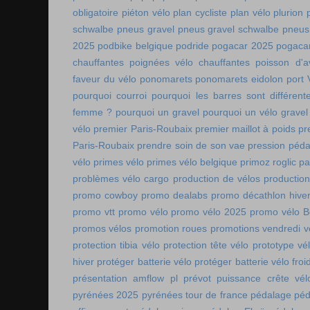
obligatoire
piéton vélo
plan cycliste
plan vélo
plurion
schwalbe
pneus gravel
pneus gravel schwalbe
pneus
2025
podbike belgique
podride
pogacar 2025
pogaca
chauffantes
poignées vélo chauffantes
poisson d'av
faveur du vélo
ponomarets
ponomarets eidolon
port
pourquoi courroi
pourquoi les barres sont différe
femme ?
pourquoi un gravel
pourquoi un vélo gravel
vélo
premier Paris-Roubaix
premier maillot à poids
pr
Paris-Roubaix
prendre soin de son vae
pression péda
vélo
primes vélo
primes vélo belgique
primoz roglic p
problèmes vélo cargo
production de vélos
production
promo cowboy
promo dealabs
promo décathlon hive
promo vtt
promo vélo
promo vélo 2025
promo vélo B
promos vélos
promotion roues
promotions vendredi v
protection tibia vélo
protection tête vélo
prototype vé
hiver
protéger batterie vélo
protéger batterie vélo froi
présentation amflow pl
prévot
puissance crête vél
pyrénées 2025
pyrénées tour de france
pédalage
péd