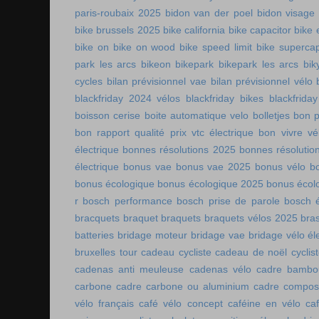
paris-roubaix 2025
bidon van der poel
bidon visage
bike brussels 2025
bike california
bike capacitor
bike 
bike on
bike on wood
bike speed limit
bike supercap
park les arcs
bikeon
bikepark
bikepark les arcs
bik
cycles
bilan prévisionnel vae
bilan prévisionnel vélo
blackfriday 2024 vélos
blackfriday bikes
blackfriday
boisson cerise
boite automatique velo
bolletjes
bon p
bon rapport qualité prix vtc électrique
bon vivre vé
électrique
bonnes résolutions 2025
bonnes résolutio
électrique
bonus vae
bonus vae 2025
bonus vélo
b
bonus écologique
bonus écologique 2025
bonus écol
r
bosch performance
bosch prise de parole
bosch é
bracquets
braquet
braquets
braquets vélos 2025
bra
batteries
bridage moteur
bridage vae
bridage vélo él
bruxelles tour
cadeau cycliste
cadeau de noël cyclis
cadenas anti meuleuse
cadenas vélo
cadre bambo
carbone
cadre carbone ou aluminium
cadre compos
vélo français
café vélo concept
caféine en vélo
ca