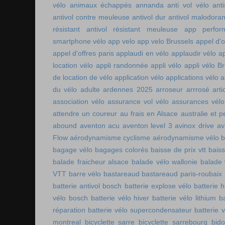
vélo
animaux échappés
annanda
anti vol vélo
ant
antivol contre meuleuse
antivol dur
antivol malodoran
résistant
antivol résistant meuleuse
app perfor
smartphone vélo
app velo
app velo Brussels
appel d'o
appel d'offres paris
applaudi en vélo
applaudir vélo
ap
location vélo
appli randonnée
appli vélo
appli vélo Br
de location de vélo
application vélo
applications vélo
a
du vélo adulte
ardennes 2025
arroseur arrrosé
art
association vélo
assurance vol vélo
assurances vélo
attendre un coureur
au frais en Alsace
australie et p
abound
aventon acu
aventon level 3
avinox drive
av
Flow
aérodynamisme cyclisme
aérodynamisme vélo
bagage vélo
bagages colorés
baisse de prix vtt
baiss
balade fraicheur alsace
balade vélo wallonie
balade 
VTT
barre vélo
bastareaud
bastareaud paris-roubaix
batterie antivol bosch
batterie explose vélo
batterie h
vélo bosch
batterie vélo hiver
batterie vélo lithium
b
réparation
batterie vélo supercondensateur
batterie 
montreal
bicyclette sarre
bicyclette sarrebourg
bid