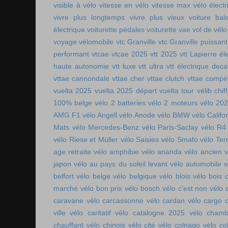
visible à vélo
vitesse en vélo
vitesse max vélo électr
vivre plus longtemps
vivre plus vieux
voiture bala
électrique
voiturette pédales
voiturette vae
vol de vélo
voyage vélomobile
vtc Granville
vtc Granville puissant
performant
vtcae
vtcae 2025
vtt 2025
vtt Lapierre él
haute autonomie
vtt luxe
vtt ultra
vtt électrique deca
vttae cannondale
vttae cher
vttae clutch
vttae compét
vuelta 2025
vuelta 2025 départ
vuelta tour
vélib chif
100% belge
vélo 2 batteries
vélo 2 moteurs
vélo 20
AMG F1
vélo Angell
vélo Anode
vélo BMW
vélo Califo
Mats
vélo Mercedes-Benz
vélo Paris-Saclay
vélo R4
vélo Riese et Müller
vélo Saisies
vélo Smafo
vélo Ter
age retraite
vélo amphibie
vélo ananda
vélo ancien
v
japon
vélo au pays du soleil levant
vélo automobile
v
belfort
vélo belge
vélo belgique
vélo blois
vélo bois 
marché
vélo bon prix
vélo bosch
vélo c'est non
vélo 
caravane
vélo carcassonne
vélo cardan
vélo cargo 
ville
vélo caritatif
vélo catalogne 2025
vélo chamb
chauffant
vélo chinois
vélo cité
vélo colnago
vélo co