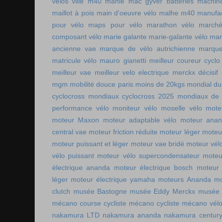
vélos ville
m40 mahle
mac gyver batteries
machin
maillot à pois
main d'oeuvre vélo
malhe m40
manufac
pour vélo
maps pour vélo
marathon vélo
marché
composant vélo
marie galante
marie-galante vélo
mar
ancienne vae
marque de vélo autrichienne
marque
matricule vélo
mauro gianetti
meilleur coureur cycl
meilleur vae
meilleur velo electrique
merckx décisif
mgm
mobilité douce paris
moins de 20kgs
mondial du
cyclocross
mondiaux cyclocross 2025
mondiaux de 
performance vélo
moniteur vélo
moselle vélo
mote
moteur Maxon
moteur adaptable vélo
moteur ana
central vae
moteur friction réduite
moteur léger
moteu
moteur puissant et léger
moteur vae bridé
moteur vél
vélo puissant
moteur vélo supercondensateur
moteu
électrique ananda
moteur électrique bosch
moteur 
léger
moteur électrique yamaha
moteurs Ananda
mo
clutch
musée Bastogne
musée Eddy Merckx
musée 
mécano course cycliste
mécano cycliste
mécano vél
nakamura LTD
nakamura ananda
nakamura centur