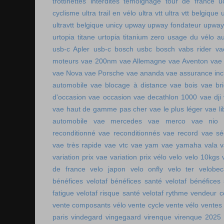
trottinettes interdites
témoignage tour de france
u
cyclisme
ultra trail en vélo
ultra vtt
ultra vtt belgique
ultravtt belgique
unicy
upway
upway fondateur
upway
urtopia titane
urtopia titanium zero
usage du vélo a
usb-c Apler
usb-c bosch
usbc bosch
vabs rider
va
moteurs
vae 200nm
vae Allemagne
vae Aventon
vae
vae Nova
vae Porsche
vae ananda
vae assurance inc
automobile
vae blocage à distance
vae bois
vae br
d'occasion vae occasion
vae decathlon 1000
vae dji
vae haut de gamme pas cher
vae le plus léger
vae li
automobile
vae mercedes
vae merco
vae nio
reconditionné
vae reconditionnés
vae record
vae sé
vae très rapide
vae vtc
vae yam
vae yamaha
vala
variation prix vae
variation prix vélo
velo
velo 10kgs
de france
velo japon
velo onfly
velo ter
velobe
bénéfices
velotaf bénéfices santé
velotaf bénéfices
fatigue
velotaf risque santé
velotaf rythme
vendeur c
vente composants vélo
vente cycle
vente vélo
ventes
paris
vindegard
vingegaard
virenque
virenque 2025