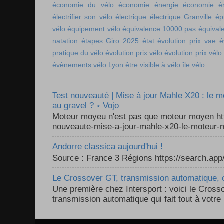
économie du vélo
économie énergie
économie én
électrifier son vélo
électrique
électrique Granville
ép
vélo
équipement vélo
équivalence 10000 pas
équival
natation
étapes Giro 2025
état
évolution prix vae
é
pratique du vélo
évolution prix vélo
évolution prix vélo
évènements vélo Lyon
être visible à vélo
île vélo
Test nouveauté | Mise à jour Mahle X20 : le 
au gravel ? ⋆ Vojo
Moteur moyeu n'est pas que moteur moyen ht
nouveaute-mise-a-jour-mahle-x20-le-moteur-m
Andorre classica aujourd'hui !
Source : France 3 Régions https://search.a
Le Crossover GT, transmission automatique, c
Une première chez Intersport : voici le Cross
transmission automatique qui fait tout à votre 