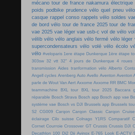
mécano tour de france
nakamura électrique
poids
podbike
prudence vélo
quel pneu vél
casque
rappel conso
rappels vélo
soldes va
de bord vélo
tour de france 2025
tour de fr
vae 2025
vae léger
vae usb-c
vol de vélo
vol
vélib
vélo
vélo anglais
vélo fermé
vélo léger
supercondensateurs
vélo volé
vélo écolo
vé
vélo
#veloparis
1ere étape Dunkerque
1ère étape t
303sw
32 vtt
32"
4 jours de Dunkerque
4 roues 
transmission
Aides tranformation vélo
Alberto Cont
Angell cycles
Arenberg
Auto
Avello
Aventon
Aventon 
parle de Wout Van Aert
Axxome
Axxome RR
BMC Mon
teammachine
BXL tour
BXL tour 2025
Baccara g
réparable
Bosch Strava
Bosch app
Bosch app vae
Bo
système vae
Bosch vs DJI
Brussels app
Brussels tou
S2
CG009
Carqon
Carqon Classic
Carqon Cruise
éclairage
Cilo suisse
Colnago Y1RS
Comparatif
C
Cornet
Courroie
Crossover GT
Crussis
Crussis DJI
C
Decathlon 100
Di2
Dji Avinox
E-765 Look
E-ACTV 