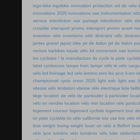
ingo-bike
ingobike
innovation protection vol de vélo
innovations 2025
innovations vae
instrumentation vél
service
interdiction vae partagé
interdiction vélo é
crosslite
intersport promo
intersport promo avant no
invention vélo
inventions vélo
itinéraire vélo
itinérai
jantes gravel
japan bike
jet de bidon
jet de bidon pa
cerises
karbikes
kayak vélo
kit conversion vae
komoo
les cyclistes !
la manufacture du cycle
la piste cycla
label cyclescore
lampe frein
lampe vélo
le vélo cargo
vélo
led freinage
led velo
lemmo zero
les arcs
li-ion v
championnat cyclo cross 2025
light eab
light eac
l
vitesse vélo
limitation vitesse vélo électrique
liste faill
liège
location de vélo de particulier à particulier
locat
vélo en vendée
location vélo mer
location vélo particul
logement coureur
logement cycliste
logement tour de
loi piste cyclable
loi vélo californie
lois vae
lois vélo é
lose weight
losing weight
louer un vélo à Belfort
lou
vélo lyon
lumière vélo
lumières vélo
lutte sédentari