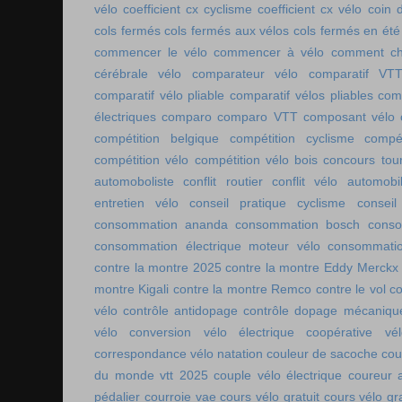
vélo
coefficient cx cyclisme
coefficient cx vélo
coin 
cols fermés
cols fermés aux vélos
cols fermés en été
commencer le vélo
commencer à vélo
comment cho
cérébrale vélo
comparateur vélo
comparatif VT
comparatif vélo pliable
comparatif vélos pliables
comp
électriques
comparo
comparo VTT
composant vélo
compétition belgique
compétition cyclisme
compé
compétition vélo
compétition vélo bois
concours tou
automoboliste
conflit routier
conflit vélo automobi
entretien vélo
conseil pratique cyclisme
conseil
consommation ananda
consommation bosch
conso
consommation électrique moteur vélo
consommatio
contre la montre 2025
contre la montre Eddy Merckx
montre Kigali
contre la montre Remco
contre le vol
co
vélo
contrôle antidopage
contrôle dopage mécaniqu
vélo
conversion vélo électrique
coopérative vél
correspondance vélo natation
couleur de sacoche
cou
du monde vtt 2025
couple vélo électrique
coureur a
pédalier
courroie vae
cours vélo gratuit
cours vélo gra