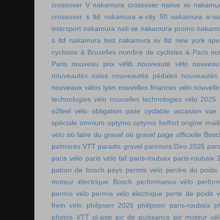
crossover V
nakamura crossover native xv
nakamur
crossover s ltd
nakamura e-city 50
nakamura e-s
intersport
nakamura nati ve
nakamura promo
nakamu
s ltd
nakamura test
nakamura xv ltd
new york spee
cyclistes à Bruxelles
nombre de cyclistes à Paris
no
Paris
nouveau prix vélib
nouveauté vélo
nouveau
nouveautés cales
nouveautés pédales
nouveautés
nouveaux vélos lyon
nouvelles finances vélo
nouvelle
technologies vélo
nouvelles technologies vélo 2025
o2feel vélo
obligation piste cyclable
occasion vae
spéciale
omnium
optymo
optymo belfort
origine mail
vélo
où faire du gravel
où gravel
page officielle Bos
palmarès VTT
paradis gravel
parcours Giro 2025
pare
paris vélo
paris vélo taf
paris-roubaix
paris-roubaix 
patron de bosch
pays permis vélo
perdre du poids
moteur électrique Bosch
performance vélo
perfor
permis vélo
permis vélo électrique
perte de poids v
frein vélo
philipsen 2025
philipsen paris-roubaix
p
photos VTT
pi-pop
pic de puissance
pic moteur vé