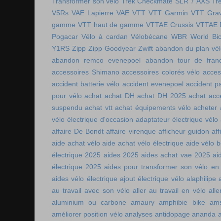
Transformer son vélo
Trek Checkmate SLR 7 AXS
Tr
V5Rs
VAE Lapierre
VAE VTT
VTT Garmin
VTT Grav
gamme
VTT haut de gamme
VTTAE Crussis
VTTAE 
Pogacar
Vélo à cardan
Vélobécane
WBR
World Bic
Y1RS
Zipp
Zipp Goodyear
Zwift
abandon du plan vél
abandon remco evenepoel
abandon tour de fran
accessoires Shimano
accessoires colorés vélo
acces
accident batterie vélo
accident evenepoel
accident pa
pour vélo
achat
achat DH
achat DH 2025
achat acc
suspendu
achat vtt
achat équipements vélo
acheter
vélo électrique d'occasion
adaptateur électrique vélo
affaire De Bondt
affaire virenque
afficheur guidon
aff
aide achat vélo
aide achat vélo électrique
aide vélo b
électrique 2025
aides 2025
aides achat vae 2025
ai
électrique 2025
aides pour transformer son vélo en 
aides vélo électrique
ajout électrique vélo
alaphilipe
au travail avec son vélo
aller au travail en vélo
alle
aluminium ou carbone
amaury
amphibie bike
ams
améliorer position vélo
analyses antidopage
ananda