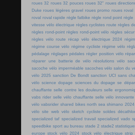
roues 32
roues 32 pouces
roues 32"
roues direction
Duke
roues légères gravel
roues promo
roues roval
roval
roval rapide
règle fatbike
règle rond point
règle
vitesse vélo électrique
règles cyclistes route
règles de
règles rond-point
règles rond-point vélo
règles sécuri
règles vélo route
récap vélo électrique 2024
régi
régime course vélo
régime cycliste
régime vélo
régl
pédalage
réglages pédales
régler position vélo
répa
réparer une batterie de vélo
résolutions vélo
sac
sacoche vélo imperméable
sacoches vélo
salon du v
vélo 2025
sanction De Bondt
sanction UCI
sans ch
vélo
science dopage
sciences du dopage
se dépa
chauffante
selle contre les douleurs
selle ergonomi
vabs rider
selle vélo chauffante
selle vélo innovante
vélo vabsrider
shared bikes north sea
shimano 2024
vélo
site web vélo
sketch cycliste
soldes décathlo
specialized taf
specialized travail
specialized vado
s
speedbike
sport au bureau
stade 2
stade2
statistiqu
europe
stock vélo 2024
stock vélo électrique
strip