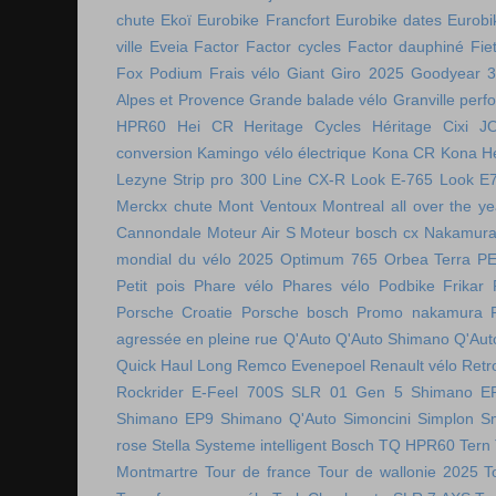
chute
Ekoï
Eurobike Francfort
Eurobike dates
Eurobi
ville
Eveia
Factor
Factor cycles
Factor dauphiné
Fie
Fox Podium
Frais vélo
Giant
Giro 2025
Goodyear 
Alpes et Provence
Grande balade vélo
Granville perf
HPR60
Hei CR
Heritage Cycles
Héritage Cixi
J
conversion
Kamingo vélo électrique
Kona CR
Kona H
Lezyne Strip pro 300
Line CX-R
Look E-765
Look E
Merckx chute
Mont Ventoux
Montreal all over the ye
Cannondale
Moteur Air S
Moteur bosch cx
Nakamura 
mondial du vélo 2025
Optimum 765
Orbea Terra
P
Petit pois
Phare vélo
Phares vélo
Podbike Frikar
Porsche Croatie
Porsche bosch
Promo nakamura
agressée en pleine rue
Q'Auto
Q'Auto Shimano
Q'Aut
Quick Haul Long
Remco Evenepoel
Renault vélo
Retr
Rockrider E-Feel 700S
SLR 01 Gen 5
Shimano E
Shimano EP9
Shimano Q'Auto
Simoncini
Simplon
S
rose
Stella
Systeme intelligent Bosch
TQ HPR60
Tern
Montmartre
Tour de france
Tour de wallonie 2025
T