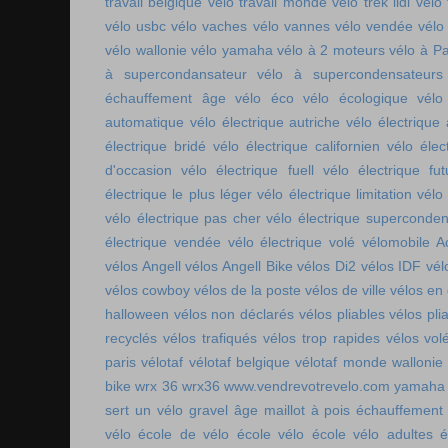
travail belgique
vélo travail monde
vélo trek lidl
vélo 
vélo usbc
vélo vaches
vélo vannes
vélo vendée
vélo
vélo wallonie
vélo yamaha
vélo à 2 moteurs
vélo à Pa
à supercondansateur
vélo à supercondensateurs
échauffement âge
vélo éco
vélo écologique
vélo
automatique
vélo électrique autriche
vélo électrique 
électrique bridé
vélo électrique californien
vélo élec
d'occasion
vélo électrique fuell
vélo électrique fut
électrique le plus léger
vélo électrique limitation
vélo 
vélo électrique pas cher
vélo électrique superconde
électrique vendée
vélo électrique volé
vélomobile Ac
vélos Angell
vélos Angell Bike
vélos Di2
vélos IDF
vél
vélos cowboy
vélos de la poste
vélos de ville
vélos en
halloween
vélos non déclarés
vélos pliables
vélos pli
recyclés
vélos trafiqués
vélos trop rapides
vélos vol
paris
vélotaf
vélotaf belgique
vélotaf monde
wallonie
bike
wrx 36
wrx36
www.vendrevotrevelo.com
yamaha 
sert un vélo gravel
âge maillot à pois
échauffement
vélo
école de vélo
école vélo
école vélo adultes
é