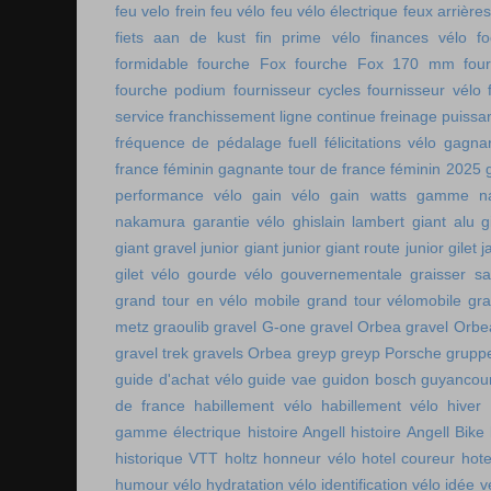
feu velo frein
feu vélo
feu vélo électrique
feux arrières
fiets aan de kust
fin prime vélo
finances vélo
fo
formidable
fourche Fox
fourche Fox 170 mm
fou
fourche podium
fournisseur cycles
fournisseur vélo
service
franchissement ligne continue
freinage puissa
fréquence de pédalage
fuell
félicitations vélo
gagnan
france féminin
gagnante tour de france féminin 2025
performance vélo
gain vélo
gain watts
gamme n
nakamura
garantie vélo
ghislain lambert
giant alu
g
giant gravel junior
giant junior
giant route junior
gilet 
gilet vélo
gourde vélo
gouvernementale
graisser s
grand tour en vélo mobile
grand tour vélomobile
gra
metz
graoulib
gravel G-one
gravel Orbea
gravel Orbe
gravel trek
gravels Orbea
greyp
greyp Porsche
gruppe
guide d'achat vélo
guide vae
guidon bosch
guyancou
de france
habillement vélo
habillement vélo hiver
gamme électrique
histoire Angell
histoire Angell Bike
historique VTT
holtz
honneur vélo
hotel coureur
hot
humour vélo
hydratation vélo
identification vélo
idée v