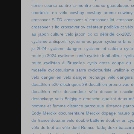
cerise
course contre la montre
course guadeloupe
c
courtoisie en vélo
cowboy
cowboy promo
cowboy 
crossover SLTD
crossover V
crossover ltd
crossove
crossover s ltd
crossover xv
créateur podbike
ct vélo
au japon
culture vélo japon
cx
cx débridé
cx-2025
cyclisme antisportif
cyclisme au japon
cyclisme bmx f
jo 2024
cyclisme dangers
cyclisme et caféine
cycl
route jo 2024
cyclisme santé
cycliste footballeur
cyclis
route
cyclistes à Bruxelles
cyclo cross coupe du
moselle
cyclotourisme sarre
cyclotouriste wallonie
c
vélo
danger en vélo
danger recharge vélo
dangers
decathlon 520 électriques 29
decathlon promo vae
d
decathlon vélo
descendeur vélo
descente escalie
destockage velo Belgique
deutsche qualitat
deux mé
homme et femme
distance parcourue
distance parco
Eddy Merckx
documentaire Merckx
dopage mauro gi
de france
douane vélo
double batterie
doubler un cyc
vélo
du foot au vélo
duel Remco Tadej
duke baccara