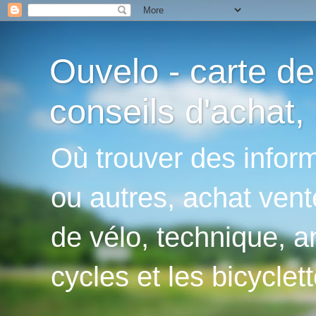
Ouvelo - carte de
conseils d'achat, 
Où trouver des inform
ou autres, achat vent
de vélo, technique, an
cycles et les bicyclett