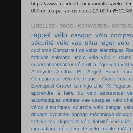
https://www.frandroid.com/survoltes/velo-ele
000-unites-par-an-usine-de-29-000-m%C2%B2-e
LIBELLÉS - TAGS - KEYWORDS - MOTS-C
rappel vélo
casque vélo
compara
sécurité vélo
vae ultra léger
vélo 
cyclisme
Comparatif de vélos électriques
Re
fatbikes
shimano
usb-c vélo
vélo 4 roues
supercondensateur
vélo ultra léger
vélo vert
Acticycle
Amflow PL
Angell
Bosch Lin
Comparateur vélo électrique - Guide vélo él
Evenepoel
Gravel
Kamingo
Line PX
Pogacar
apprendre à faire du vélo
assurance vé
automatiques
capteur vae
casques vélo
cha
vélos électriques
courroie vélo
danger vélo
dopage cyclisme
dopage mécanique
dopage
fatbike
feu clignotant vélo
fiabilité vae
gilet
innovations vélo
insolite vélo
mahle m40
m