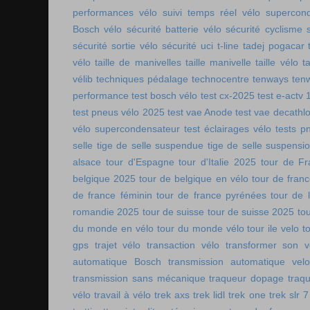
performances vélo
suivi temps réel vélo
supercon
Bosch vélo
sécurité batterie vélo
sécurité cyclisme
sécurité sortie vélo
sécurité uci
t-line
tadej pogacar
vélo
taille de manivelles
taille manivelle
taille vélo
t
vélib
techniques pédalage
technocentre
tenways
ten
performance
test bosch vélo
test cx-2025
test e-actv 
test pneus vélo 2025
test vae Anode
test vae decathl
vélo supercondensateur
test éclairages vélo
tests p
selle
tige de selle suspendue
tige de selle suspensi
alsace
tour d'Espagne
tour d'Italie 2025
tour de Fr
belgique 2025
tour de belgique en vélo
tour de france
de france féminin
tour de france pyrénées
tour de l
romandie 2025
tour de suisse
tour de suisse 2025
to
du monde en vélo
tour du monde vélo
tour ile velo
t
gps
trajet vélo
transaction vélo
transformer son v
automatique Bosch
transmission automatique vel
transmission sans mécanique
traqueur dopage
traq
vélo
travail à vélo
trek axs
trek lidl
trek one
trek slr 7