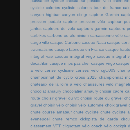
puissance cycliste
calculateur position vélo
calendri
cycliste
calories cycliste
calories tour de france
cal
canyon highbar
canyon stingr
capteur Garmin
capt
pression pédale
capteur pression vélo
capteur pu
jantes
capteurs de velo
capteurs garmin
capteurs p
carbikes
carbone ou aluminium
carcassonne vélo
car
cargo ville
casque Carbone
casque Naca
casque certi
traumatisme
casque fabriqué en France
casque haute
intégral vae
casque intégral virgo
casque intégral v
decathlon
casque mips pas cher
casque virgo
casque 
à vélo
cerise cyclisme
cerises vélo
cgO009
champ
championnat de cyclo cross 2025
championnat mo
chateaux de la loire à vélo
chaussures vélo magnét
chocolat amaury
chocolatier amaury
choisir cadre c
route
choisir gravel ou vtt
choisir route ou gravel
cho
gravel
choisir vélo
choisir vélo automne
choix gravel
chute course amateur
chute cycliste
chute cycliste 
evenepoel
chute remco
ciclopista de garda
circ
classement VTT
clignotant vélo
coach vélo
cockpit 