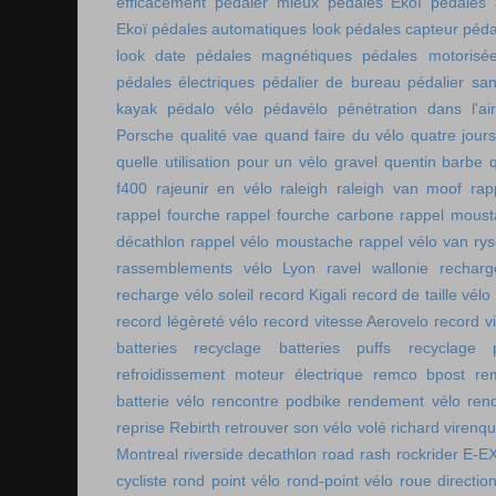
efficacement
pédaler mieux
pédales Ekoï
pédales 
Ekoï
pédales automatiques look
pédales capteur
péda
look date
pédales magnétiques
pédales motorisé
pédales électriques
pédalier de bureau
pédalier sa
kayak
pédalo vélo
pédavélo
pénétration dans l'air
Porsche
qualité vae
quand faire du vélo
quatre jour
quelle utilisation pour un vélo gravel
quentin barbe
f400
rajeunir en vélo
raleigh
raleigh van moof
rap
rappel fourche
rappel fourche carbone
rappel moust
décathlon
rappel vélo moustache
rappel vélo van rys
rassemblements vélo Lyon
ravel wallonie
rechar
recharge vélo soleil
record Kigali
record de taille vélo
record légèreté vélo
record vitesse Aerovelo
record v
batteries
recyclage batteries puffs
recyclage p
refroidissement moteur électrique
remco bpost
re
batterie vélo
rencontre podbike
rendement vélo
ren
reprise Rebirth
retrouver son vélo volé
richard virenq
Montreal
riverside decathlon
road rash
rockrider E-E
cycliste
rond point vélo
rond-point vélo
roue directio