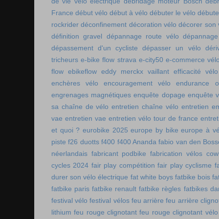
de vie vélo électrique
débridage moteur Bosch
débr
France
début vélo
début à vélo
débuter le vélo
débute
rockrider
déconfinement
décoration vélo
décorer son 
définition gravel
dépannage route vélo
dépannage 
dépassement d'un cycliste
dépasser un vélo
déri
tricheurs
e-bike flow strava
e-city50
e-commerce vél
flow
ebikeflow
eddy merckx vaillant
efficacité vélo
enchères vélo
encouragement vélo
endurance on
engrenages magnétiques
enquête dopage
enquête v
sa chaîne de vélo
entretien chaîne vélo
entretien e
vae
entretien vae
entretien vélo tour de france
entret
et quoi ?
eurobike 2025
europe by bike
europe à vé
piste
f26 duotts
f400
f400 Ananda
fabio van den Bos
néerlandais
fabricant podbike
fabrication vélos co
cycles 2024
fair play compétition
fair play cyclisme
f
durer son vélo électrique
fat white boys
fatbike bois
fa
fatbike paris
fatbike renault
fatbike règles
fatbikes d
festival vélo
festival vélos
feu arrière
feu arrière cligno
lithium
feu rouge clignotant
feu rouge clignotant vélo