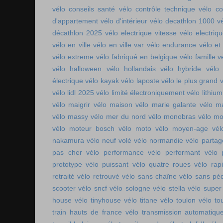
vélo conseils santé
vélo contrôle technique
vélo co
d'appartement
vélo d'intérieur
vélo decathlon 1000
v
décathlon 2025
vélo electrique vitesse
vélo electri
vélo en ville
vélo en ville var
vélo endurance
vélo et
vélo extreme
vélo fabriqué en belgique
vélo famille
v
vélo halloween
vélo hollandais
vélo hybride
vélo 
électrique
vélo kayak
vélo laposte
vélo le plus grand
v
vélo lidl 2025
vélo limité électroniquement
vélo lithium
vélo maigrir
vélo maison
vélo marie galante
vélo ma
vélo massy
vélo mer du nord
vélo monobras
vélo m
vélo moteur bosch
vélo moto
vélo moyen-age
vél
nakamura
vélo neuf volé
vélo normandie
vélo parta
pas cher
vélo performance
vélo performant
vélo 
prototype
vélo puissant
vélo quatre roues
vélo rap
retraité
vélo retrouvé
vélo sans chaîne
vélo sans pé
scooter
vélo sncf
vélo sologne
vélo stella
vélo super
house
vélo tinyhouse
vélo titane
vélo toulon
vélo to
train hauts de france
vélo transmission automatiqu