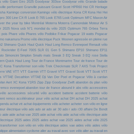
s vélo
Giant
Giro 2025
Goodyear 303sw
Goodyear vélo
Grande balade
ville performant
Granville puissant
Gravel Scott
HPR60
Hei CR
Heritage
nsha
Kamingo conversion
Kamingo vélo électrique
Kona CR
Kona Hei Hei
 pro 300
Line CX-R
Look E-765
Look E765
Look Optimum
MFC
Maxon Air
over the year by bike
Montréal
Moterra
Moterra Cannondale
Moteur Air S
r 2025
Nova usb
N°1 mondial du vélo 2025
Optimum 765
Orbea Terra
t pois
Phare vélo
Phares vélo
Podbike Frikar
Pogacar 19 watts
Pogacar
mo nakamura
Promo vélo électrique
Puck Moonen agressée en pleine rue
i2 Shimano
Quick Haul
Quick Haul Long
Remco Evenepoel
Renault vélo
Rockrider E-Feel 700S
SLR 01 Gen 5
Shimano EP10
Shimano EP11
uto
Simoncini
Simplon
Smafo mats
Sneak 3 EQ
Sneak 3 EQ rose
Stella
ern Quick Haul Long
Tour de France Montmartre
Tour de france
Tour de
XC Kona
Transformer son vélo
Trek Checkmate SLR 7 AXS
Trek Project
rre
VAE VTT
VTT Garmin
VTT Gravel
VTT Gravel Scott
VTT Scott
VTT
s
VTTAE Decathlon
VTTAE Dji
Van Der Poel et Pogacar
Vélo à cardan
Van Aert
XC Kona
Y1RS
Zipp
Zipp Goodyear
Zwift
abandon du plan vélo
remco evenepoel
abandon tour de france
abound lr
abs vélo
accessoires
vélo
accessoires sécurité vélo
accident batterie
accident batterie vélo
dent remco
accélérateur pour vélo
achat
achat DH
achat DH 2025
achat
spendu
achat vtt
achat équipements vélo
acheter
acheter son vélo en ligne
eur électrique vélo
ado
ado air
ado air 30
ado r
ado r30
affaire De Bondt
o
aide
aide achat vae 2025
aide achat vélo
aide achat vélo électrique
aide
électrique 2025
aides 2025
aides achat vae 2025
aides achat vélo 2025
 transformer son vélo en vélo électrique
aides vae
aides vélo
aides vélo
ilippe
alimentation cyclisme
aller au travail avec son vélo
aller au travail en