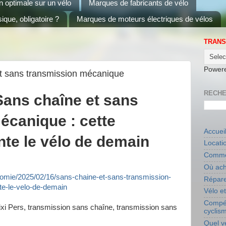
on optimale sur un vélo
Marques de fabricants de vélo
ique, obligatoire ?
Marques de moteurs électriques de vélos
TRANS
Power
et sans transmission mécanique
RECHE
Sans chaîne et sans
écanique : cette
Accuei
nte le vélo de demain
Locati
Commen
Où ach
omie/2025/02/16/sans-chaine-et-sans-transmission-
Répare
te-le-velo-de-demain
Vélo e
Compét
ixi Pers, transmission sans chaîne, transmission sans
cyclis
Quel v