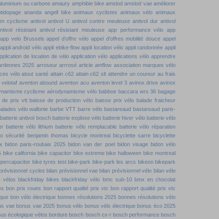
aluminium ou carbone
amaury
amphibie bike
amslod
amslod vae
améliorer
ntidopage
ananda
angell bike
animaux cyclistes
animaux vélo
animaux
 en cyclisme
antivol
antivol U
antivol contre meuleuse
antivol dur
antivol
ntivol résistant
antivol résistant meuleuse
app performance vélo
app
app velo Brussels
appel d'offre vélo
appel d'offres mobilité douce
appel
appli android vélo
appli ebike-flow
appli location vélo
appli randonnée
appli
pplication de location de vélo
application vélo
applications vélo
apprendre
ardennes 2025
arroseur arrrosé
article amflow
association marques vélo
ces vélo
atout santé
attain c62
attain c62 slt
attendre un coureur
au frais
velotaf
aventon abound
aventon acu
aventon level 3
avinox drive
avinox
ynamisme cyclisme
aérodynamisme vélo
babboe
baccara wrx 36
bagage
 de prix vtt
baisse de production vélo
baisse prix vélo
balade fraicheur
alades vélo wallonie
barbe VTT
barre vélo
bastareaud
bastareaud paris-
batterie antivol bosch
batterie explose vélo
batterie hiver vélo
batterie vélo
er
batterie vélo lithium
batterie vélo remplacable
batterie vélo réparation
lo sécurité
benjamin thomas
bicycle montreal
bicyclette sarre
bicyclette
x
bidon paris-roubaix 2025
bidon van der poel
bidon visage
bidon vélo
5
bike california
bike capacitor
bike extreme
bike halloween
bike montreal
upercapacitor
bike tyres test
bike-park
bike-park les arcs
bikeon
bikepark
 prévisionnel cycles
bilan prévisionnel vae
bilan prévisionnel vélo
bilan vélo
4 vélos
blackfriday bikes
blackfriday vélo
bmc sub-10
bmx en chocolat
es
bon prix roues
bon rapport qualité prix vtc
bon rapport qualité prix vtc
ique
bon vélo électrique
bonnes résolutions 2025
bonnes résolutions vélo
us vae
bonus vae 2025
bonus vélo
bonus vélo électrique
bonus éco 2025
us écologique vélos
bordure
bosch
bosch cx-r
bosch performance
bosch