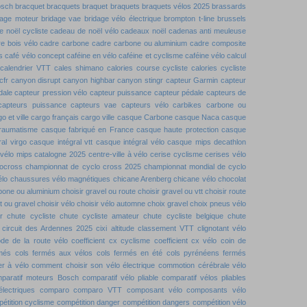
osch
bracquet
bracquets
braquet
braquets
braquets vélos 2025
brassards
dage moteur
bridage vae
bridage vélo électrique
brompton t-line
brussels
 noël cycliste
cadeau de noël vélo
cadeaux noël
cadenas anti meuleuse
e bois vélo
cadre carbone
cadre carbone ou aluminium
cadre composite
s
café vélo concept
caféine en vélo
caféine et cyclisme
caféine vélo
calcul
calendrier VTT
cales shimano
calories course cycliste
calories cycliste
cfr
canyon disrupt
canyon highbar
canyon stingr
capteur Garmin
capteur
dale
capteur pression vélo
capteur puissance
capteur pédale
capteurs de
capteurs puissance
capteurs vae
capteurs vélo
carbikes
carbone ou
o et ville
cargo français
cargo ville
casque Carbone
casque Naca
casque
traumatisme
casque fabriqué en France
casque haute protection
casque
al virgo
casque intégral vtt
casque intégral vélo
casque mips decathlon
vélo mips
catalogne 2025
centre-ville à vélo
cerise cyclisme
cerises vélo
locross
championnat de cyclo cross 2025
championnat mondial de cyclo
élo
chaussures vélo magnétiques
chicane Arenberg
chicane vélo
chocolat
rbone ou aluminium
choisir gravel ou route
choisir gravel ou vtt
choisir route
tt ou gravel
choisir vélo
choisir vélo automne
choix gravel
choix pneus vélo
r
chute cycliste
chute cycliste amateur
chute cycliste belgique
chute
circuit des Ardennes 2025
cixi altitude
classement VTT
clignotant vélo
de de la route vélo
coefficient cx cyclisme
coefficient cx vélo
coin de
rmés
cols fermés aux vélos
cols fermés en été
cols pyrénéens fermés
r à vélo
comment choisir son vélo électrique
commotion cérébrale vélo
paratif moteurs Bosch
comparatif vélo pliable
comparatif vélos pliables
lectriques
comparo
comparo VTT
composant vélo
composants vélo
étition cyclisme
compétition danger
compétition dangers
compétition vélo