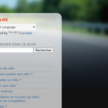
LATE
ed by
Translate
RCHER DANS CE BLOG
l
on de vélo
t vendre son vélo ?
eter un vélo ?
r son vélo
t science
itions et courses de vélo /
me de compétition
élo ?