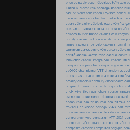
prise de parole
bosch électrique
boîte auto b
lumineux
brevet vélo
bricolage batteries
bri
bike
bruxelles tour
cadeau cycliste
cadeau de
cadenas vélo
cadre bambou
cadre bois
cadr
cadre vélo
cadre vélo bois
cadre vélo françai
puissance cycliste
calculateur position vélo
calories tour de france
calories vélo
canyon 
aérodynamisme velo
capteur de pression pé
jantes
capteurs de velo
capteurs garmin
aluminium
carcassonne vélo
cardan vélo
carg
certifié
casque certifié mips
casque contre 
innovation
casque intégral vae
casque intégr
casque mips pas cher
casque virgo
casque 
cgO009
championnat VTT
championnat cyc
cross
chasse-patate
chateaux de la loire à v
amaury
chocolatier amaury
choisir cadre ca
ou gravel
choisir son vélo électrique
choisir v
choix vélo électrique
chute course amateu
evenepoel
chute remco
ciclopista de garda
coach vélo
cockpit de vélo
cockpit vélo
co
fraicheur en Alsace
colnago V5Rs
cols fe
comique vélo
commencer le vélo
commence
comparateur vélo
comparatif VTT 2024
com
comparatif vélos pliants
comparatif vélos é
composite carbone
compétition belgique
comp