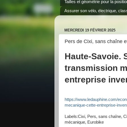
Tailles et géométrie pour la positi
Assurer son vélo, électrique, class
MERCREDI 19 FÉVRIER 2025
Pers de Cixi, sans chaîne 
Haute-Savoie. 
transmission m
entreprise inve
https://www.ledauphine.com/econ
mecanique-cette-entreprise-inven
Labels:Cixi, Pers, sans chaîne, C
mécanique, Eurobike