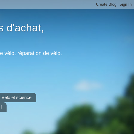
s d'achat,
e vélo, réparation de vélo,
Vélo et science
!