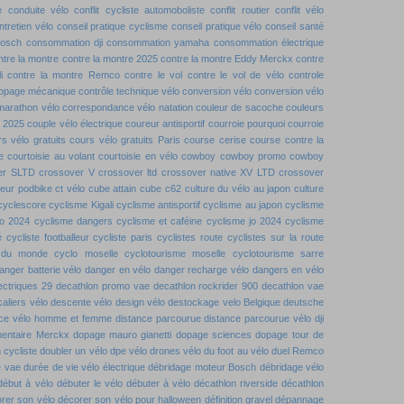
e
conduite vélo
conflit cycliste automoboliste
conflit routier
conflit vélo
ntretien vélo
conseil pratique cyclisme
conseil pratique vélo
conseil santé
bosch
consommation dji
consommation yamaha
consommation électrique
ntre la montre
contre la montre 2025
contre la montre Eddy Merckx
contre
i
contre la montre Remco
contre le vol
contre le vol de vélo
controle
dopage mécanique
contrôle technique vélo
conversion vélo
conversion vélo
marathon vélo
correspondance vélo natation
couleur de sacoche
couleurs
t 2025
couple vélo électrique
coureur antisportif
courroie pourquoi
courroie
s vélo gratuits
cours vélo gratuits Paris
course cerise
course contre la
e
courtoisie au volant
courtoisie en vélo
cowboy
cowboy promo
cowboy
er SLTD
crossover V
crossover ltd
crossover native XV LTD
crossover
teur podbike
ct vélo
cube attain
cube c62
culture du vélo au japon
culture
cyclescore
cyclisme Kigali
cyclisme antisportif
cyclisme au japon
cyclisme
jo 2024
cyclisme dangers
cyclisme et caféine
cyclisme jo 2024
cyclisme
é
cycliste footballeur
cycliste paris
cyclistes route
cyclistes sur la route
 du monde
cyclo moselle
cyclotourisme moselle
cyclotourisme sarre
anger batterie vélo
danger en vélo
danger recharge vélo
dangers en vélo
ectriques 29
decathlon promo vae
decathlon rockrider 900
decathlon vae
aliers vélo
descente vélo
design vélo
destockage velo Belgique
deutsche
ence vélo homme et femme
distance parcourue
distance parcourue vélo
dji
entaire Merckx
dopage mauro gianetti
dopage sciences
dopage tour de
 cycliste
doubler un vélo
dpe vélo
drones vélo
du foot au vélo
duel Remco
e vae
durée de vie vélo électrique
débridage moteur Bosch
débridage vélo
début à vélo
débuter le vélo
débuter à vélo
décathlon riverside
décathlon
rer son vélo
décorer son vélo pour halloween
définition gravel
dépannage