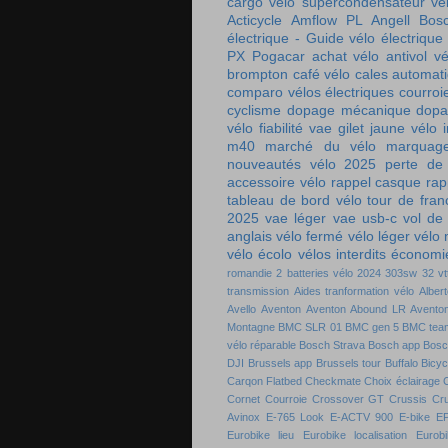
cargo
vélo supercondensateur
vé
Acticycle
Amflow PL
Angell
Bos
électrique - Guide vélo électrique
PX
Pogacar
achat vélo
antivol vé
brompton
café vélo
cales automat
comparo vélos électriques
courroi
cyclisme
dopage mécanique
dopa
vélo
fiabilité vae
gilet jaune vélo
m40
marché du vélo
marquag
nouveautés vélo 2025
perte de
accessoire vélo
rappel casque
rap
tableau de bord vélo
tour de fra
2025
vae léger
vae usb-c
vol de
anglais
vélo fermé
vélo léger
vélo
vélo écolo
vélos interdits
économie
romandie
2 batteries vélo
2024
303sw
32 vt
transmission
Aides tranformation vélo
Alber
Avello
Aventon
Aventon Abound LR
Aventon
Montagne
BMC SLR 01
BMC gen 5
BMC tea
vélo réparable
Bosch Strava
Bosch app
Bosc
DJI
Brussels app
Brussels tour
Buffalo Bicyc
Carqon Flatbed
Checkmate
Choix éclairage
C
Cornet
Courroie
Crossover GT
Crussis
Cr
Avinox
E-765 Look
E-ACTV 900
E-bike
E
Eurobike lieu
Eurobike localisation
Eurobi