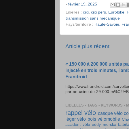
-
février 19, 2025
Libellés :
cixi
,
cixi pers
,
Eurobike
,
P
transmission sans mécanique
Pays/territoire :
Haute-Savoie, Fra
Article plus récent
« 150 000 à 200 000 unités pa
injecté en trois minutes, l'am
Frandroid
https://www.frandroid.com/survolt
par-an-usine-de-29-000-m%C2%B2-e
LIBELLÉS - TAGS - KEYWORDS - 
rappel vélo
casque vélo
co
léger
vélo bois
vélomobile
Cha
accident vélo
eddy merckx
fatbik