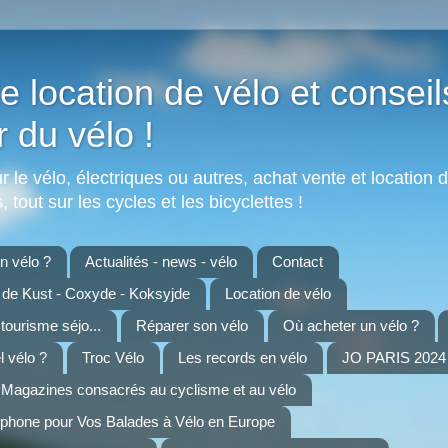
e location de vélo et conseil
r du vélo !
 le vélo, électriques ou autres, achat vente et location d
 tout sur les cycles et les bicyclettes !
 vélo ?
Actualités - news - vélo
Contact
n de Kust - Coxyde - Koksyjde
Location de vélo
 tourisme séjo...
Réparer son vélo
Où acheter un vélo ?
 vélo ?
Troc Vélo
Les records en vélo
JO PARIS 2024 
Magazines consacrés au cyclisme et au vélo
tphone pour Vos Balades à Vélo en Europe