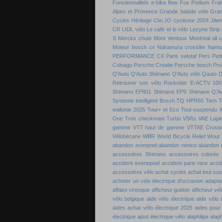
Fonctionnalités e-bike flow
Fox Podium
Frai
Alpes et Provence
Grande balade vélo
Gran
Cycles
Héritage Cixi
JO cyclisme 2024
Jite
CR
LIDL vélo
Le café et le vélo
Lezyne Strip
S
Merckx chute
Mont Ventoux
Montreal all 
Moteur bosch cx
Nakamura crosslite
Namu
PERFORMANCE CX
Paris velotaf
Pers
Peti
Colnago
Porsche Croatie
Porsche bosch
Pro
Q'Auto
Q'Auto Shimano
Q'Auto vélo
Qauto D
Retrouver son vélo
Rockrider E-ACTV 100
Shimano EP801
Shimano EP9
Shimano Q'A
Systeme intelligent Bosch
TQ HPR60
Tern
T
wallonie 2025
Tour+ et Eco
Tout-suspendu 
One
Trek checkmate
Turbo
V5Rs
VAE Lapie
gamme
VTT haut de gamme
VTTAE Crussi
Vélobécane
WBR
World Bicycle Relief
Wout 
abandon evenpoel
abandon remco
abandon 
accessoires Shimano
accessoires colorés 
accident evenepoel
accident paris-nice
acci
accessoires vélo
achat cycles
achat tout su
acheter un vélo électrique d'occasion
adaptat
affaire virenque
afficheur guidon
afficheur vél
vélo belgique
aide vélo électrique
aide vélo 
aides achat vélo électrique 2025
aides pour
électrique
ajout électrique vélo
alaphilipe
alaph