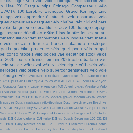
lo ultra léger
vélo vert
vélo électrique
Accessoires vélo
ch Line PX
Casque mips
Colnago
Comparateur vélo
E-ACTV 100
Eurobike
Evenepoel
Gravel
Kamingo
Line
lo
app vélo
apprendre à faire du vélo
assurance vélo
iques
capteur vae
casques vélo
chaîne vélo
cixi
cixi pers
e vélo
danger vélo
decathlon e-actv 100
dopage
dopage
ge pogacar
décathlon
eBike Flow
fatbike
feu clignotant
immatriculation vélo
innovations vélo
insolite vélo
mahle
e vélo
mécano tour de france
nakamura électrique
 poids
podbike
prudence vélo
quel pneu vélo
rappel
pel conso
rappels vélo
soldes vae decathlon
stock vélos
nce 2025
tour de france féminin 2025
usb-c batterie
vae
 vélo
vol de vélos
vol vélo
vtt électrique
vélib
vélo
vélo
 mercedes
vélo pliable
vélo supercondensateurs
vélo volé
 énergie vélo
#veloparis
1ere étape Dunkerque
1ère étape tour de
t
32"
4 jours de Dunkerque
4 roues vélo
ACTV100
ACTV900
AK2 cycle
to Contador
Alpine x Lapierre
Ananda r400
Angell cycles
Arenberg
Auto
 level
Axel Merckx parle de Wout Van Aert
Axxome
Axxome RR
BMC
mmachine
BXL tour
BXL tour 2025
Baccara gravel
Baccara wrx36
Batterie
h app vae
Bosch application vélo électrique
Bosch système vae
Bosch vs
le
Buffalo Bicycle utility S2
CG009
Carqon
Carqon Classic
Carqon Cruise
ilo suisse
Colnago Y1RS
Comparatif
Comparatif éclairages vélo
Contador
ussis DJI
Cube carbone
DJI turbo
DJI vs Bosch
Decathlon 100
Di2
Dji
P8
EP801
Eddy Merckx chute
Ekoï
Eurobike Francfort
Eurobike dates
ke ville
Eveia
Factor
Factor cycles
Factor dauphiné
Fietsersbond