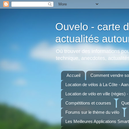
Ouvelo - carte d
actualités autou
Où trouver des informations pour
technique, anecdotes, actualités,
Accueil
Comment vendre son
Location de vélos à La Côte - Aa
Location de vélo en ville (régies) -
Compétitions et courses
Quel
Forums sur le thème du vélo
Les Meilleures Applications Smar