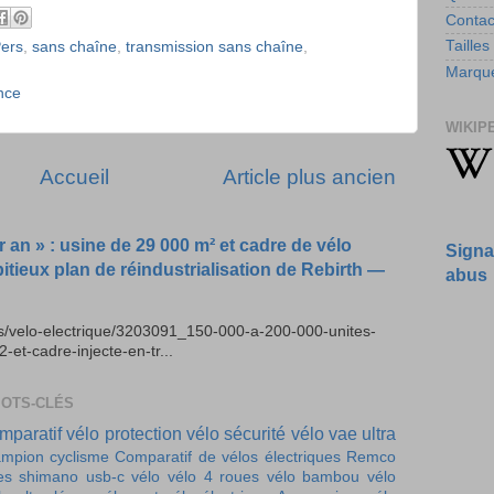
Contac
Tailles
ers
,
sans chaîne
,
transmission sans chaîne
,
Marque
nce
WIKIP
Accueil
Article plus ancien
r an » : usine de 29 000 m² et cadre de vélo
Signa
bitieux plan de réindustrialisation de Rebirth —
abus
es/velo-electrique/3203091_150-000-a-200-000-unites-
t-cadre-injecte-en-tr...
MOTS-CLÉS
mparatif vélo
protection vélo
sécurité vélo
vae ultra
mpion cyclisme
Comparatif de vélos électriques
Remco
es
shimano
usb-c vélo
vélo 4 roues
vélo bambou
vélo