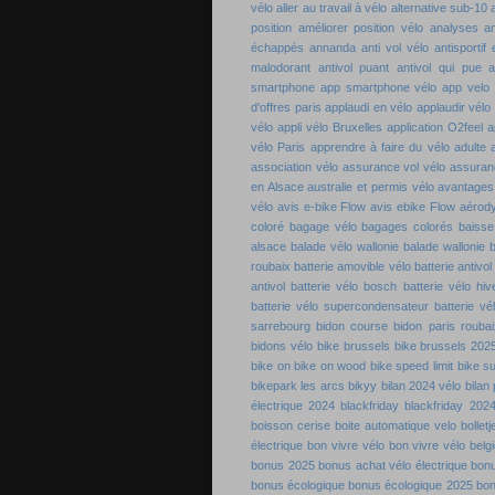
vélo
aller au travail à vélo
alternative sub-10
position
améliorer position vélo
analyses a
échappés
annanda
anti vol vélo
antisportif
malodorant
antivol puant
antivol qui pue
a
smartphone
app smartphone vélo
app velo
d'offres paris
applaudi en vélo
applaudir vélo
vélo
appli vélo Bruxelles
application O2feel
a
vélo Paris
apprendre à faire du vélo adulte
association vélo
assurance vol vélo
assuran
en Alsace
australie et permis vélo
avantages 
vélo
avis e-bike Flow
avis ebike Flow
aérod
coloré
bagage vélo
bagages colorés
baisse
alsace
balade vélo wallonie
balade wallonie
b
roubaix
batterie amovible vélo
batterie antivol
antivol
batterie vélo bosch
batterie vélo hiv
batterie vélo supercondensateur
batterie vé
sarrebourg
bidon course
bidon paris roubai
bidons vélo
bike brussels
bike brussels 202
bike on
bike on wood
bike speed limit
bike s
bikepark les arcs
bikyy
bilan 2024 vélo
bilan
électrique 2024
blackfriday
blackfriday 202
boisson cerise
boite automatique velo
bolletj
électrique
bon vivre vélo
bon vivre vélo belg
bonus 2025
bonus achat vélo électrique
bon
bonus écologique
bonus écologique 2025
bon