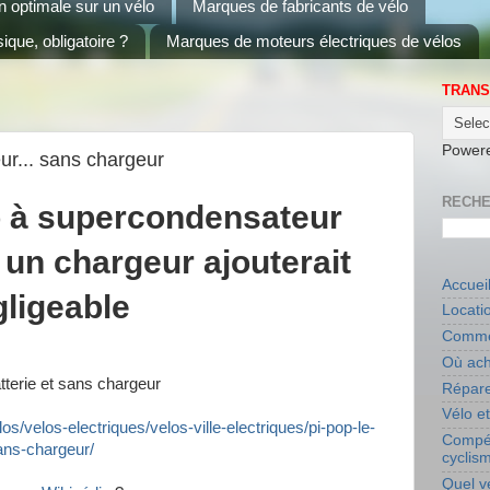
on optimale sur un vélo
Marques de fabricants de vélo
ique, obligatoire ?
Marques de moteurs électriques de vélos
TRANS
Power
ur... sans chargeur
RECHE
lo à supercondensateur
 un chargeur ajouterait
Accuei
gligeable
Locati
Commen
Où ach
atterie et sans chargeur
Répare
Vélo e
os/velos-electriques/velos-ville-electriques/pi-pop-le-
Compét
sans-chargeur/
cyclis
Quel v