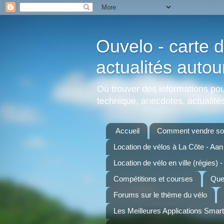
Ouvelo - carte d
actualités autou
Où trouver des informations pour
technique, anecdotes, actualités,
Accueil
Comment vendre son
Location de vélos à La Côte - Aa
Location de vélo en ville (régies) -
Compétitions et courses
Quel
Forums sur le thème du vélo
Les Meilleures Applications Smar