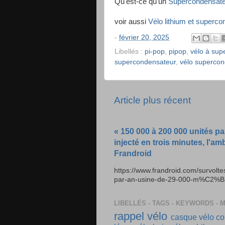
Qu'est-ce qu'un
Supercondensate
voir aussi
Vélo lithium et superc
-
février 20, 2025
Libellés :
pi-pop
,
pipop
,
vélo à sup
supercondensateur
,
vélo superco
Article plus récent
« 150 000 à 200 000 unités pa
injecté en trois minutes, l'am
Frandroid
https://www.frandroid.com/survolt
par-an-usine-de-29-000-m%C2%B2-e
LIBELLÉS - TAGS - KEYWORDS - 
rappel vélo
casque vélo
co