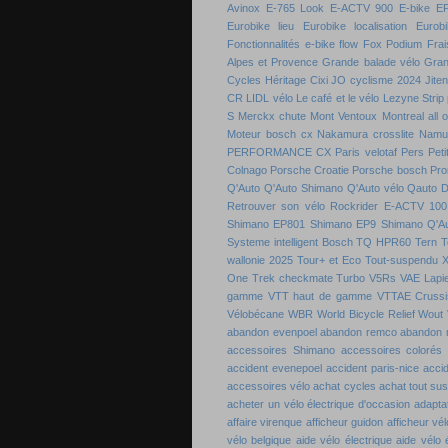
Avinox
E-765 Look
E-ACTV 900
E-bike
E
Eurobike lieu
Eurobike localisation
Eurobi
Fonctionnalités e-bike flow
Fox Podium
Frai
Alpes et Provence
Grande balade vélo
Gran
Cycles
Héritage Cixi
JO cyclisme 2024
Jite
CR
LIDL vélo
Le café et le vélo
Lezyne Strip
S
Merckx chute
Mont Ventoux
Montreal all 
Moteur bosch cx
Nakamura crosslite
Namu
PERFORMANCE CX
Paris velotaf
Pers
Peti
Colnago
Porsche Croatie
Porsche bosch
Pro
Q'Auto
Q'Auto Shimano
Q'Auto vélo
Qauto D
Retrouver son vélo
Rockrider E-ACTV 100
Shimano EP801
Shimano EP9
Shimano Q'A
Systeme intelligent Bosch
TQ HPR60
Tern
T
wallonie 2025
Tour+ et Eco
Tout-suspendu 
One
Trek checkmate
Turbo
V5Rs
VAE Lapie
gamme
VTT haut de gamme
VTTAE Crussi
Vélobécane
WBR
World Bicycle Relief
Wout 
abandon evenpoel
abandon remco
abandon 
accessoires Shimano
accessoires colorés 
accident evenepoel
accident paris-nice
acci
accessoires vélo
achat cycles
achat tout su
acheter un vélo électrique d'occasion
adaptat
affaire virenque
afficheur guidon
afficheur vél
vélo belgique
aide vélo électrique
aide vélo 