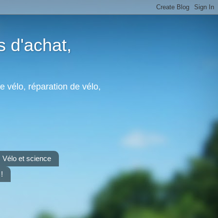
s d'achat,
e vélo, réparation de vélo,
Vélo et science
!