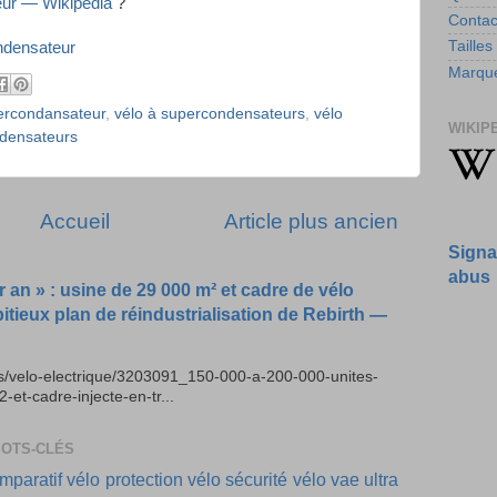
ur — Wikipédia
?
Contac
Tailles
ondensateur
Marque
ercondansateur
,
vélo à supercondensateurs
,
vélo
WIKIP
ndensateurs
Accueil
Article plus ancien
Signa
abus
r an » : usine de 29 000 m² et cadre de vélo
bitieux plan de réindustrialisation de Rebirth —
es/velo-electrique/3203091_150-000-a-200-000-unites-
t-cadre-injecte-en-tr...
MOTS-CLÉS
mparatif vélo
protection vélo
sécurité vélo
vae ultra