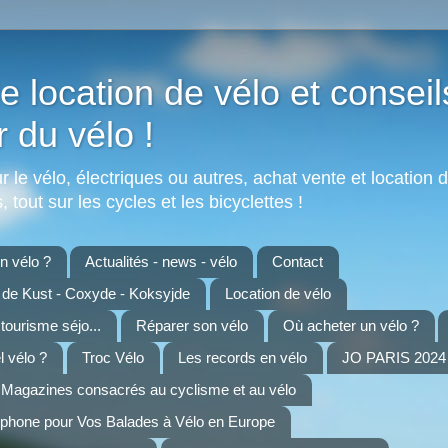
e location de vélo et conseil
r du vélo !
 le vélo, électriques ou autres, achat vente et location d
 tout sur les cycles et les bicyclettes !
 vélo ?
Actualités - news - vélo
Contact
n de Kust - Coxyde - Koksyjde
Location de vélo
 tourisme séjo...
Réparer son vélo
Où acheter un vélo ?
 vélo ?
Troc Vélo
Les records en vélo
JO PARIS 2024 
Magazines consacrés au cyclisme et au vélo
tphone pour Vos Balades à Vélo en Europe