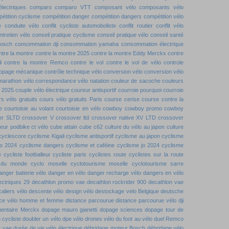
lectriques
comparo
comparo VTT
composant vélo
composants vélo
étition cyclisme
compétition danger
compétition dangers
compétition vélo
e
conduite vélo
conflit cycliste automoboliste
conflit routier
conflit vélo
ntretien vélo
conseil pratique cyclisme
conseil pratique vélo
conseil santé
bosch
consommation dji
consommation yamaha
consommation électrique
ntre la montre
contre la montre 2025
contre la montre Eddy Merckx
contre
i
contre la montre Remco
contre le vol
contre le vol de vélo
controle
dopage mécanique
contrôle technique vélo
conversion vélo
conversion vélo
marathon vélo
correspondance vélo natation
couleur de sacoche
couleurs
t 2025
couple vélo électrique
coureur antisportif
courroie pourquoi
courroie
s vélo gratuits
cours vélo gratuits Paris
course cerise
course contre la
e
courtoisie au volant
courtoisie en vélo
cowboy
cowboy promo
cowboy
er SLTD
crossover V
crossover ltd
crossover native XV LTD
crossover
teur podbike
ct vélo
cube attain
cube c62
culture du vélo au japon
culture
cyclescore
cyclisme Kigali
cyclisme antisportif
cyclisme au japon
cyclisme
jo 2024
cyclisme dangers
cyclisme et caféine
cyclisme jo 2024
cyclisme
é
cycliste footballeur
cycliste paris
cyclistes route
cyclistes sur la route
 du monde
cyclo moselle
cyclotourisme moselle
cyclotourisme sarre
anger batterie vélo
danger en vélo
danger recharge vélo
dangers en vélo
ectriques 29
decathlon promo vae
decathlon rockrider 900
decathlon vae
aliers vélo
descente vélo
design vélo
destockage velo Belgique
deutsche
ence vélo homme et femme
distance parcourue
distance parcourue vélo
dji
entaire Merckx
dopage mauro gianetti
dopage sciences
dopage tour de
 cycliste
doubler un vélo
dpe vélo
drones vélo
du foot au vélo
duel Remco
e vae
durée de vie vélo électrique
débridage moteur Bosch
débridage vélo