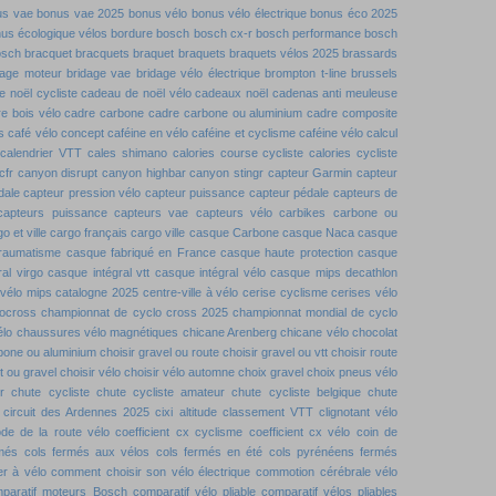
us vae
bonus vae 2025
bonus vélo
bonus vélo électrique
bonus éco 2025
us écologique vélos
bordure
bosch
bosch cx-r
bosch performance
bosch
osch
bracquet
bracquets
braquet
braquets
braquets vélos 2025
brassards
dage moteur
bridage vae
bridage vélo électrique
brompton t-line
brussels
 noël cycliste
cadeau de noël vélo
cadeaux noël
cadenas anti meuleuse
e bois vélo
cadre carbone
cadre carbone ou aluminium
cadre composite
s
café vélo concept
caféine en vélo
caféine et cyclisme
caféine vélo
calcul
calendrier VTT
cales shimano
calories course cycliste
calories cycliste
cfr
canyon disrupt
canyon highbar
canyon stingr
capteur Garmin
capteur
dale
capteur pression vélo
capteur puissance
capteur pédale
capteurs de
capteurs puissance
capteurs vae
capteurs vélo
carbikes
carbone ou
o et ville
cargo français
cargo ville
casque Carbone
casque Naca
casque
traumatisme
casque fabriqué en France
casque haute protection
casque
al virgo
casque intégral vtt
casque intégral vélo
casque mips decathlon
vélo mips
catalogne 2025
centre-ville à vélo
cerise cyclisme
cerises vélo
locross
championnat de cyclo cross 2025
championnat mondial de cyclo
élo
chaussures vélo magnétiques
chicane Arenberg
chicane vélo
chocolat
rbone ou aluminium
choisir gravel ou route
choisir gravel ou vtt
choisir route
tt ou gravel
choisir vélo
choisir vélo automne
choix gravel
choix pneus vélo
r
chute cycliste
chute cycliste amateur
chute cycliste belgique
chute
circuit des Ardennes 2025
cixi altitude
classement VTT
clignotant vélo
de de la route vélo
coefficient cx cyclisme
coefficient cx vélo
coin de
rmés
cols fermés aux vélos
cols fermés en été
cols pyrénéens fermés
r à vélo
comment choisir son vélo électrique
commotion cérébrale vélo
paratif moteurs Bosch
comparatif vélo pliable
comparatif vélos pliables