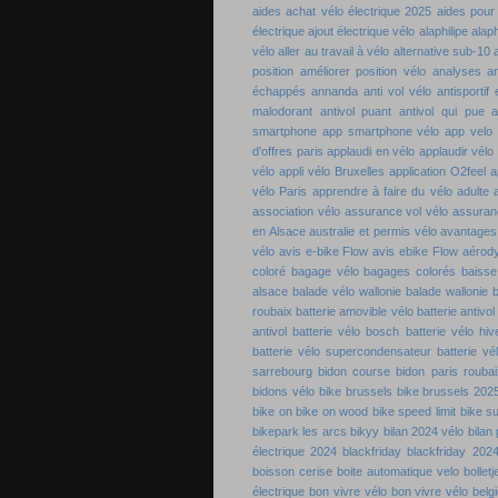
aides achat vélo électrique 2025
aides pour
électrique
ajout électrique vélo
alaphilipe
alaph
vélo
aller au travail à vélo
alternative sub-10
position
améliorer position vélo
analyses a
échappés
annanda
anti vol vélo
antisportif
malodorant
antivol puant
antivol qui pue
a
smartphone
app smartphone vélo
app velo
d'offres paris
applaudi en vélo
applaudir vélo
vélo
appli vélo Bruxelles
application O2feel
a
vélo Paris
apprendre à faire du vélo adulte
association vélo
assurance vol vélo
assuran
en Alsace
australie et permis vélo
avantages 
vélo
avis e-bike Flow
avis ebike Flow
aérod
coloré
bagage vélo
bagages colorés
baisse
alsace
balade vélo wallonie
balade wallonie
b
roubaix
batterie amovible vélo
batterie antivol
antivol
batterie vélo bosch
batterie vélo hiv
batterie vélo supercondensateur
batterie vé
sarrebourg
bidon course
bidon paris roubai
bidons vélo
bike brussels
bike brussels 202
bike on
bike on wood
bike speed limit
bike s
bikepark les arcs
bikyy
bilan 2024 vélo
bilan
électrique 2024
blackfriday
blackfriday 202
boisson cerise
boite automatique velo
bolletj
électrique
bon vivre vélo
bon vivre vélo belg