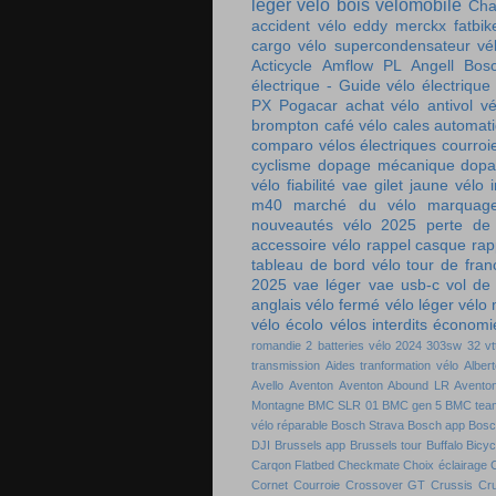
léger
vélo bois
vélomobile
Cha
accident vélo
eddy merckx
fatbik
cargo
vélo supercondensateur
vé
Acticycle
Amflow PL
Angell
Bos
électrique - Guide vélo électrique
PX
Pogacar
achat vélo
antivol vé
brompton
café vélo
cales automat
comparo vélos électriques
courroi
cyclisme
dopage mécanique
dopa
vélo
fiabilité vae
gilet jaune vélo
m40
marché du vélo
marquag
nouveautés vélo 2025
perte de
accessoire vélo
rappel casque
rap
tableau de bord vélo
tour de fra
2025
vae léger
vae usb-c
vol de
anglais
vélo fermé
vélo léger
vélo
vélo écolo
vélos interdits
économie
romandie
2 batteries vélo
2024
303sw
32 vt
transmission
Aides tranformation vélo
Alber
Avello
Aventon
Aventon Abound LR
Aventon
Montagne
BMC SLR 01
BMC gen 5
BMC tea
vélo réparable
Bosch Strava
Bosch app
Bosc
DJI
Brussels app
Brussels tour
Buffalo Bicyc
Carqon Flatbed
Checkmate
Choix éclairage
C
Cornet
Courroie
Crossover GT
Crussis
Cr