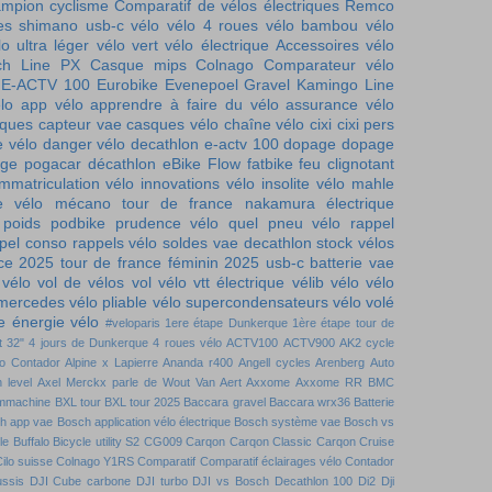
mpion cyclisme
Comparatif de vélos électriques
Remco
es
shimano
usb-c vélo
vélo 4 roues
vélo bambou
vélo
lo ultra léger
vélo vert
vélo électrique
Accessoires vélo
ch Line PX
Casque mips
Colnago
Comparateur vélo
E-ACTV 100
Eurobike
Evenepoel
Gravel
Kamingo
Line
lo
app vélo
apprendre à faire du vélo
assurance vélo
iques
capteur vae
casques vélo
chaîne vélo
cixi
cixi pers
e vélo
danger vélo
decathlon e-actv 100
dopage
dopage
ge pogacar
décathlon
eBike Flow
fatbike
feu clignotant
immatriculation vélo
innovations vélo
insolite vélo
mahle
e vélo
mécano tour de france
nakamura électrique
 poids
podbike
prudence vélo
quel pneu vélo
rappel
pel conso
rappels vélo
soldes vae decathlon
stock vélos
nce 2025
tour de france féminin 2025
usb-c batterie
vae
 vélo
vol de vélos
vol vélo
vtt électrique
vélib
vélo
vélo
 mercedes
vélo pliable
vélo supercondensateurs
vélo volé
 énergie vélo
#veloparis
1ere étape Dunkerque
1ère étape tour de
t
32"
4 jours de Dunkerque
4 roues vélo
ACTV100
ACTV900
AK2 cycle
to Contador
Alpine x Lapierre
Ananda r400
Angell cycles
Arenberg
Auto
 level
Axel Merckx parle de Wout Van Aert
Axxome
Axxome RR
BMC
mmachine
BXL tour
BXL tour 2025
Baccara gravel
Baccara wrx36
Batterie
h app vae
Bosch application vélo électrique
Bosch système vae
Bosch vs
le
Buffalo Bicycle utility S2
CG009
Carqon
Carqon Classic
Carqon Cruise
ilo suisse
Colnago Y1RS
Comparatif
Comparatif éclairages vélo
Contador
ussis DJI
Cube carbone
DJI turbo
DJI vs Bosch
Decathlon 100
Di2
Dji