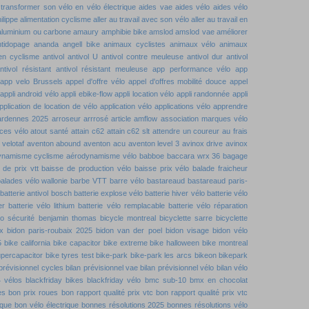
 transformer son vélo en vélo électrique
aides vae
aides vélo
aides vélo
ilippe
alimentation cyclisme
aller au travail avec son vélo
aller au travail en
aluminium ou carbone
amaury
amphibie bike
amslod
amslod vae
améliorer
ntidopage
ananda
angell bike
animaux cyclistes
animaux vélo
animaux
 en cyclisme
antivol
antivol U
antivol contre meuleuse
antivol dur
antivol
ntivol résistant
antivol résistant meuleuse
app performance vélo
app
app velo Brussels
appel d'offre vélo
appel d'offres mobilité douce
appel
appli android vélo
appli ebike-flow
appli location vélo
appli randonnée
appli
pplication de location de vélo
application vélo
applications vélo
apprendre
ardennes 2025
arroseur arrrosé
article amflow
association marques vélo
ces vélo
atout santé
attain c62
attain c62 slt
attendre un coureur
au frais
velotaf
aventon abound
aventon acu
aventon level 3
avinox drive
avinox
ynamisme cyclisme
aérodynamisme vélo
babboe
baccara wrx 36
bagage
 de prix vtt
baisse de production vélo
baisse prix vélo
balade fraicheur
alades vélo wallonie
barbe VTT
barre vélo
bastareaud
bastareaud paris-
batterie antivol bosch
batterie explose vélo
batterie hiver vélo
batterie vélo
er
batterie vélo lithium
batterie vélo remplacable
batterie vélo réparation
lo sécurité
benjamin thomas
bicycle montreal
bicyclette sarre
bicyclette
x
bidon paris-roubaix 2025
bidon van der poel
bidon visage
bidon vélo
5
bike california
bike capacitor
bike extreme
bike halloween
bike montreal
upercapacitor
bike tyres test
bike-park
bike-park les arcs
bikeon
bikepark
 prévisionnel cycles
bilan prévisionnel vae
bilan prévisionnel vélo
bilan vélo
4 vélos
blackfriday bikes
blackfriday vélo
bmc sub-10
bmx en chocolat
es
bon prix roues
bon rapport qualité prix vtc
bon rapport qualité prix vtc
ique
bon vélo électrique
bonnes résolutions 2025
bonnes résolutions vélo