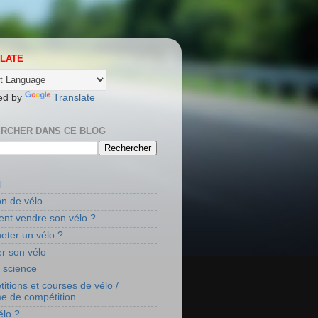
LATE
ed by
Translate
RCHER DANS CE BLOG
l
on de vélo
t vendre son vélo ?
eter un vélo ?
r son vélo
t science
itions et courses de vélo /
me de compétition
élo ?