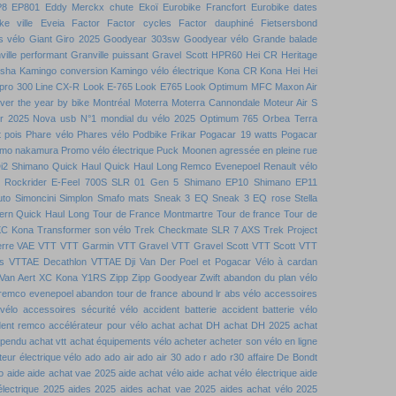
P8
EP801
Eddy Merckx chute
Ekoï
Eurobike Francfort
Eurobike dates
ke ville
Eveia
Factor
Factor cycles
Factor dauphiné
Fietsersbond
s vélo
Giant
Giro 2025
Goodyear 303sw
Goodyear vélo
Grande balade
ville performant
Granville puissant
Gravel Scott
HPR60
Hei CR
Heritage
nsha
Kamingo conversion
Kamingo vélo électrique
Kona CR
Kona Hei Hei
 pro 300
Line CX-R
Look E-765
Look E765
Look Optimum
MFC
Maxon Air
over the year by bike
Montréal
Moterra
Moterra Cannondale
Moteur Air S
r 2025
Nova usb
N°1 mondial du vélo 2025
Optimum 765
Orbea Terra
t pois
Phare vélo
Phares vélo
Podbike Frikar
Pogacar 19 watts
Pogacar
mo nakamura
Promo vélo électrique
Puck Moonen agressée en pleine rue
i2 Shimano
Quick Haul
Quick Haul Long
Remco Evenepoel
Renault vélo
Rockrider E-Feel 700S
SLR 01 Gen 5
Shimano EP10
Shimano EP11
uto
Simoncini
Simplon
Smafo mats
Sneak 3 EQ
Sneak 3 EQ rose
Stella
ern Quick Haul Long
Tour de France Montmartre
Tour de france
Tour de
XC Kona
Transformer son vélo
Trek Checkmate SLR 7 AXS
Trek Project
rre
VAE VTT
VTT Garmin
VTT Gravel
VTT Gravel Scott
VTT Scott
VTT
s
VTTAE Decathlon
VTTAE Dji
Van Der Poel et Pogacar
Vélo à cardan
Van Aert
XC Kona
Y1RS
Zipp
Zipp Goodyear
Zwift
abandon du plan vélo
remco evenepoel
abandon tour de france
abound lr
abs vélo
accessoires
vélo
accessoires sécurité vélo
accident batterie
accident batterie vélo
dent remco
accélérateur pour vélo
achat
achat DH
achat DH 2025
achat
spendu
achat vtt
achat équipements vélo
acheter
acheter son vélo en ligne
eur électrique vélo
ado
ado air
ado air 30
ado r
ado r30
affaire De Bondt
o
aide
aide achat vae 2025
aide achat vélo
aide achat vélo électrique
aide
électrique 2025
aides 2025
aides achat vae 2025
aides achat vélo 2025