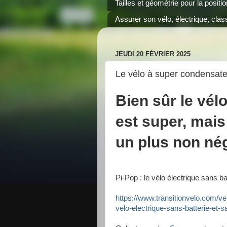
Tailles et géométrie pour la positi
Assurer son vélo, électrique, class
JEUDI 20 FÉVRIER 2025
Le vélo à super condensate
Bien sûr le vé
est super, mais
un plus non né
Pi-Pop : le vélo électrique sans b
https://www.transitionvelo.com/vel
velo-electrique-sans-batterie-et-