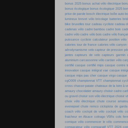
bonus 2025
bonus achat vélo électrique
bon
bonus écologique
bonus écologique 2025
bon
prise de parole
bosch électrique
boîte auto b
lumineux
brevet vélo
bricolage batteries
bri
bike
bruxelles tour
cadeau cycliste
cadeau de
cadenas vélo
cadre bambou
cadre bois
cadr
cadre vélo
cadre vélo bois
cadre vélo françai
puissance cycliste
calculateur position vélo
calories tour de france
calories vélo
canyon 
aérodynamisme velo
capteur de pression pé
jantes
capteurs de velo
capteurs garmin
aluminium
carcassonne vélo
cardan vélo
carg
certifié
casque certifié mips
casque contre 
innovation
casque intégral vae
casque intégr
casque mips pas cher
casque virgo
casque 
cgO009
championnat VTT
championnat cyc
cross
chasse-patate
chateaux de la loire à v
amaury
chocolatier amaury
choisir cadre ca
ou gravel
choisir son vélo électrique
choisir v
choix vélo électrique
chute course amateu
evenepoel
chute remco
ciclopista de garda
coach vélo
cockpit de vélo
cockpit vélo
co
fraicheur en Alsace
colnago V5Rs
cols fe
comique vélo
commencer le vélo
commence
comparateur vélo
comparatif VTT 2024
com