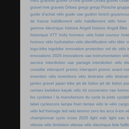
metz
graoulib
gravel G-one
gravel Orbea
gravel Orbe
gravel trek
gravels Orbea
greyp
greyp Porsche
gruppe
guide d'achat vélo
guide vae
guidon bosch
guyancou
de france
habillement vélo
habillement vélo hiver
gamme électrique
histoire Angell
histoire Angell Bike
historique VTT
holtz
honneur vélo
hotel coureur
hot
humour vélo
hydratation vélo
identification vélo
idée v
ingo-bike
ingobike
innovation protection vol de vélo
innovations 2025
innovations vae
instrumentation vél
service
interdiction vae partagé
interdiction vélo é
crosslite
intersport promo
intersport promo avant no
invention vélo
inventions vélo
itinéraire vélo
itinérai
jantes gravel
japan bike
jet de bidon
jet de bidon pa
cerises
karbikes
kayak vélo
kit conversion vae
komoo
les cyclistes !
la manufacture du cycle
la piste cycla
label cyclescore
lampe frein
lampe vélo
le vélo cargo
vélo
led freinage
led velo
lemmo zero
les arcs
li-ion v
championnat cyclo cross 2025
light eab
light eac
l
vitesse vélo
limitation vitesse vélo électrique
liste faill