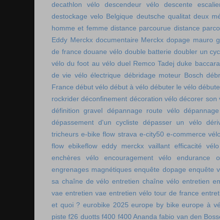
decathlon vélo
descendeur vélo
descente escalie
destockage velo Belgique
deutsche qualitat
deux mé
homme et femme
distance parcourue
distance parco
Eddy Merckx
documentaire Merckx
dopage mauro gi
de france
douane vélo
double batterie
doubler un cyc
vélo
du foot au vélo
duel Remco Tadej
duke baccara
de vie vélo électrique
débridage moteur Bosch
débr
France
début vélo
début à vélo
débuter le vélo
débute
rockrider
déconfinement
décoration vélo
décorer son 
définition gravel
dépannage route vélo
dépannage 
dépassement d'un cycliste
dépasser un vélo
déri
tricheurs
e-bike flow strava
e-city50
e-commerce vél
flow
ebikeflow
eddy merckx vaillant
efficacité vélo
enchères vélo
encouragement vélo
endurance on
engrenages magnétiques
enquête dopage
enquête v
sa chaîne de vélo
entretien chaîne vélo
entretien e
vae
entretien vae
entretien vélo tour de france
entret
et quoi ?
eurobike 2025
europe by bike
europe à vé
piste
f26 duotts
f400
f400 Ananda
fabio van den Bos