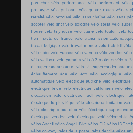
pas cher
vélo performance
vélo performant
vélo 
prototype
vélo puissant
vélo quatre roues
vélo rap
retraité
vélo retrouvé
vélo sans chaîne
vélo sans pé
scooter
vélo sncf
vélo sologne
vélo stella
vélo super
house
vélo tinyhouse
vélo titane
vélo toulon
vélo to
train hauts de france
vélo transmission automatiqu
travail belgique
vélo travail monde
vélo trek lidl
vélo 
vélo usbc
vélo vaches
vélo vannes
vélo vendée
vélo
vélo wallonie
vélo yamaha
vélo à 2 moteurs
vélo à Pa
à supercondansateur
vélo à supercondensateurs
échauffement âge
vélo éco
vélo écologique
vélo
automatique
vélo électrique autriche
vélo électrique 
électrique bridé
vélo électrique californien
vélo élec
d'occasion
vélo électrique fuell
vélo électrique fut
électrique le plus léger
vélo électrique limitation
vélo 
vélo électrique pas cher
vélo électrique superconde
électrique vendée
vélo électrique volé
vélomobile Ac
vélos Angell
vélos Angell Bike
vélos Di2
vélos IDF
vél
vélos cowboy
vélos de la poste
vélos de ville
vélos en