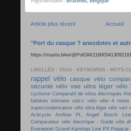
Pays/territoire :
Bruxelles, Belgique
Article plus récent
Accueil
"Port du casque ? anecdotes et autr
https://masto.bike/@PolGM/1160034130921
LIBELLÉS - TAGS - KEYWORDS - MOTS-C
rappel vélo
casque vélo
compara
sécurité vélo
vae ultra léger
vélo 
cyclisme
Comparatif de vélos électriques
Re
fatbikes
shimano
usb-c vélo
vélo 4 roues
supercondensateur
vélo ultra léger
vélo vert
Acticycle
Amflow PL
Angell
Bosch Lin
Comparateur vélo électrique - Guide vélo él
Evenepoel
Gravel
Kamingo
Line PX
Pogacar