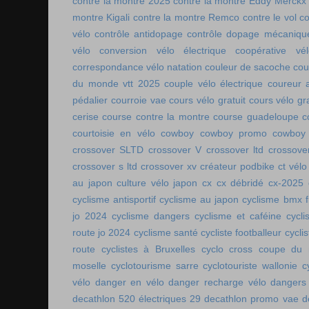
contre la montre 2025
contre la montre Eddy Merckx
montre Kigali
contre la montre Remco
contre le vol
co
vélo
contrôle antidopage
contrôle dopage mécaniqu
vélo
conversion vélo électrique
coopérative vél
correspondance vélo natation
couleur de sacoche
cou
du monde vtt 2025
couple vélo électrique
coureur a
pédalier
courroie vae
cours vélo gratuit
cours vélo gra
cerise
course contre la montre
course guadeloupe
c
courtoisie en vélo
cowboy
cowboy promo
cowboy 
crossover SLTD
crossover V
crossover ltd
crossove
crossover s ltd
crossover xv
créateur podbike
ct vélo
au japon
culture vélo japon
cx
cx débridé
cx-2025
cyclisme antisportif
cyclisme au japon
cyclisme bmx f
jo 2024
cyclisme dangers
cyclisme et caféine
cycl
route jo 2024
cyclisme santé
cycliste footballeur
cyclis
route
cyclistes à Bruxelles
cyclo cross coupe du
moselle
cyclotourisme sarre
cyclotouriste wallonie
c
vélo
danger en vélo
danger recharge vélo
dangers
decathlon 520 électriques 29
decathlon promo vae
d