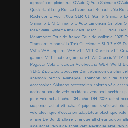
agressée en pleine rue
Q'Auto
Q'Auto Shimano
Q'Aut
Quick Haul Long
Remco Evenepoel
Renault vélo
Retr
Rockrider E-Feel 700S
SLR 01 Gen 5
Shimano E
Shimano EP9
Shimano Q'Auto
Simoncini
Simplon
S
rose
Stella
Systeme intelligent Bosch
TQ HPR60
Tern
Montmartre
Tour de france
Tour de wallonie 2025
T
Transformer son vélo
Trek Checkmate SLR 7 AXS
Tr
V5Rs
VAE Lapierre
VAE VTT
VTT Garmin
VTT Grav
gamme
VTT haut de gamme
VTTAE Crussis
VTTAE 
Pogacar
Vélo à cardan
Vélobécane
WBR
World Bic
Y1RS
Zipp
Zipp Goodyear
Zwift
abandon du plan vél
abandon remco evenepoel
abandon tour de fran
accessoires Shimano
accessoires colorés vélo
acces
accident batterie vélo
accident evenepoel
accident pa
pour vélo
achat
achat DH
achat DH 2025
achat acc
suspendu
achat vtt
achat équipements vélo
acheter
vélo électrique d'occasion
adaptateur électrique vélo
affaire De Bondt
affaire virenque
afficheur guidon
aff
aide achat vélo
aide achat vélo électrique
aide vélo b