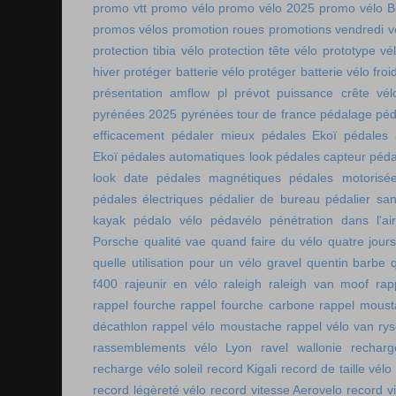
promo vtt
promo vélo
promo vélo 2025
promo vélo B
promos vélos
promotion roues
promotions vendredi v
protection tibia vélo
protection tête vélo
prototype vé
hiver
protéger batterie vélo
protéger batterie vélo froi
présentation amflow pl
prévot
puissance crête vél
pyrénées 2025
pyrénées tour de france
pédalage
péd
efficacement
pédaler mieux
pédales Ekoï
pédales 
Ekoï
pédales automatiques look
pédales capteur
péda
look date
pédales magnétiques
pédales motorisé
pédales électriques
pédalier de bureau
pédalier sa
kayak
pédalo vélo
pédavélo
pénétration dans l'air
Porsche
qualité vae
quand faire du vélo
quatre jour
quelle utilisation pour un vélo gravel
quentin barbe
f400
rajeunir en vélo
raleigh
raleigh van moof
rap
rappel fourche
rappel fourche carbone
rappel moust
décathlon
rappel vélo moustache
rappel vélo van rys
rassemblements vélo Lyon
ravel wallonie
rechar
recharge vélo soleil
record Kigali
record de taille vélo
record légèreté vélo
record vitesse Aerovelo
record v