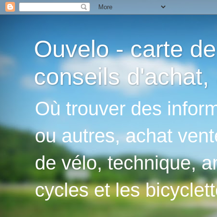
Ouvelo - carte de
conseils d'achat, 
Où trouver des inform
ou autres, achat vent
de vélo, technique, an
cycles et les bicyclett