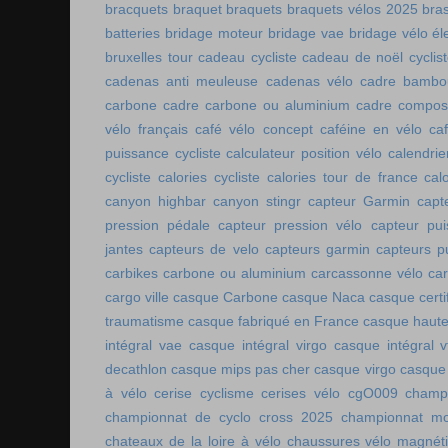
bracquets
braquet
braquets
braquets vélos 2025
bra
batteries
bridage moteur
bridage vae
bridage vélo él
bruxelles tour
cadeau cycliste
cadeau de noël cyclis
cadenas anti meuleuse
cadenas vélo
cadre bambo
carbone
cadre carbone ou aluminium
cadre compos
vélo français
café vélo concept
caféine en vélo
ca
puissance cycliste
calculateur position vélo
calendri
cycliste
calories cycliste
calories tour de france
cal
canyon highbar
canyon stingr
capteur Garmin
capt
pression pédale
capteur pression vélo
capteur pu
jantes
capteurs de velo
capteurs garmin
capteurs p
carbikes
carbone ou aluminium
carcassonne vélo
car
cargo ville
casque Carbone
casque Naca
casque certi
traumatisme
casque fabriqué en France
casque haute
intégral vae
casque intégral virgo
casque intégral v
decathlon
casque mips pas cher
casque virgo
casque 
à vélo
cerise cyclisme
cerises vélo
cgO009
champ
championnat de cyclo cross 2025
championnat mo
chateaux de la loire à vélo
chaussures vélo magnét