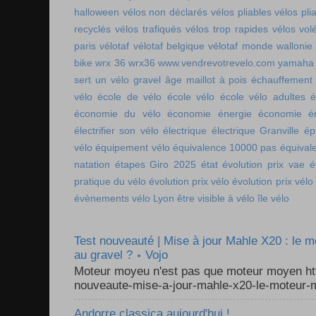
halloween
vélos non déclarés
vélos pliables
vélos pli
recyclés
vélos trafiqués
vélos trop rapides
vélos vol
paris
vélotaf
vélotaf belgique
vélotaf monde
wallonie
bike
wrx 36
wrx36
www.vendrevotrevelo.com
yamaha 
sert un vélo gravel
âge maillot à pois
échauffement
vélo
école de vélo
école vélo
école vélo adultes
é
économie du vélo
économie énergie
économie én
électrifier son vélo
électrique
électrique Granville
ép
vélo
équipement vélo
équivalence 10000 pas
équival
natation
étapes Giro 2025
état
évolution prix vae
é
pratique du vélo
évolution prix vélo
évolution prix vélo
évènements vélo Lyon
être visible à vélo
île vélo
Test nouveauté | Mise à jour Mahle X20 : le 
au gravel ? ⋆ Vojo
Moteur moyeu n'est pas que moteur moyen ht
nouveaute-mise-a-jour-mahle-x20-le-moteur-m
Andorre classica aujourd'hui !