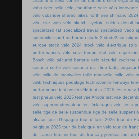
chauffante
selle contre les douleurs
selle ergonomi
vabs rider
selle vélo chauffante
selle vélo innovante
vélo vabsrider
shared bikes north sea
shimano 2024
vélo
site web vélo
sketch cycliste
soldes décathlo
specialized taf
specialized travail
specialized vado
s
speedbike
sport au bureau
stade 2
stade2
statistiqu
europe
stock vélo 2024
stock vélo électrique
strip
performances vélo
suivi temps réel vélo
supercon
Bosch vélo
sécurité batterie vélo
sécurité cyclisme
sécurité sortie vélo
sécurité uci
t-line
tadej pogacar
vélo
taille de manivelles
taille manivelle
taille vélo
t
vélib
techniques pédalage
technocentre
tenways
ten
performance
test bosch vélo
test cx-2025
test e-actv 
test pneus vélo 2025
test vae Anode
test vae decathl
vélo supercondensateur
test éclairages vélo
tests p
selle
tige de selle suspendue
tige de selle suspensi
alsace
tour d'Espagne
tour d'Italie 2025
tour de Fr
belgique 2025
tour de belgique en vélo
tour de france
de france féminin
tour de france pyrénées
tour de l