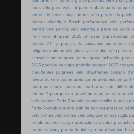
palmarès VTT
paradis gravel
parcours Giro 2025
pare
paris vélo
paris vélo taf
paris-roubaix
paris-roubaix 
patron de bosch
pays permis vélo
perdre du poids
moteur électrique Bosch
performance vélo
perfor
permis vélo
permis vélo électrique
perte de poids v
frein vélo
philipsen 2025
philipsen paris-roubaix
p
photos VTT
pi-pop
pic de puissance
pic moteur vé
obligatoire
piéton vélo
plan cycliste
plan vélo
plurion
schwalbe
pneus gravel
pneus gravel schwalbe
pneus
2025
podbike belgique
podride
pogacar 2025
pogaca
chauffantes
poignées vélo chauffantes
poisson d'av
faveur du vélo
ponomarets
ponomarets eidolon
port
pourquoi courroi
pourquoi les barres sont différe
femme ?
pourquoi un gravel
pourquoi un vélo gravel
vélo
premier Paris-Roubaix
premier maillot à poids
pr
Paris-Roubaix
prendre soin de son vae
pression péda
vélo
primes vélo
primes vélo belgique
primoz roglic p
problèmes vélo cargo
production de vélos
production
promo cowboy
promo dealabs
promo décathlon hive