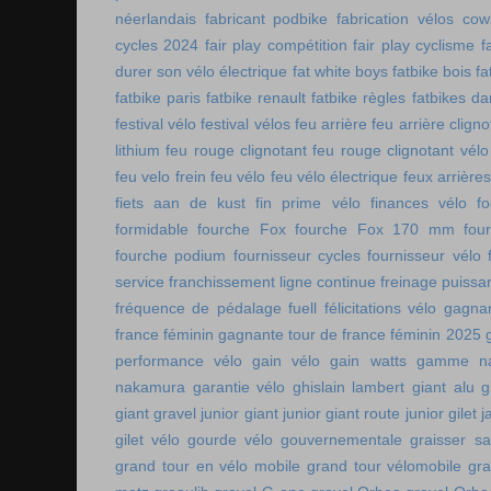
néerlandais
fabricant podbike
fabrication vélos co
cycles 2024
fair play compétition
fair play cyclisme
f
durer son vélo électrique
fat white boys
fatbike bois
fa
fatbike paris
fatbike renault
fatbike règles
fatbikes d
festival vélo
festival vélos
feu arrière
feu arrière cligno
lithium
feu rouge clignotant
feu rouge clignotant vélo
feu velo frein
feu vélo
feu vélo électrique
feux arrières
fiets aan de kust
fin prime vélo
finances vélo
fo
formidable
fourche Fox
fourche Fox 170 mm
fou
fourche podium
fournisseur cycles
fournisseur vélo
service
franchissement ligne continue
freinage puissa
fréquence de pédalage
fuell
félicitations vélo
gagnan
france féminin
gagnante tour de france féminin 2025
performance vélo
gain vélo
gain watts
gamme n
nakamura
garantie vélo
ghislain lambert
giant alu
g
giant gravel junior
giant junior
giant route junior
gilet 
gilet vélo
gourde vélo
gouvernementale
graisser s
grand tour en vélo mobile
grand tour vélomobile
gra