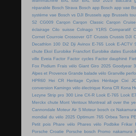
teammachine
BXL tour
BXL tour 2025
Baccara g
réparable
Bosch Strava
Bosch app
Bosch app vae
Bo
système vae
Bosch vs DJI
Brussels app
Brussels tou
S2
CG009
Carqon
Carqon Classic
Carqon Cruise
éclairage
Cilo suisse
Colnago Y1RS
Comparatif
C
Cornet
Courroie
Crossover GT
Crussis
Crussis DJI
C
Decathlon 100
Di2
Dji Avinox
E-765 Look
E-ACTV 
chute
Ekoï
Eurobike Francfort
Eurobike dates
Eurobi
ville
Eveia
Factor
Factor cycles
Factor dauphiné
Fie
Fox Podium
Frais vélo
Giant
Giro 2025
Goodyear 
Alpes et Provence
Grande balade vélo
Granville perf
HPR60
Hei CR
Heritage Cycles
Héritage Cixi
J
conversion
Kamingo vélo électrique
Kona CR
Kona H
Lezyne Strip pro 300
Line CX-R
Look E-765
Look E
Merckx chute
Mont Ventoux
Montreal all over the ye
Cannondale
Moteur Air S
Moteur bosch cx
Nakamura 
mondial du vélo 2025
Optimum 765
Orbea Terra
P
Petit pois
Phare vélo
Phares vélo
Podbike Frikar
Porsche Croatie
Porsche bosch
Promo nakamura