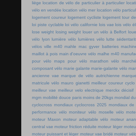
liège
location de vélo de particulier à particulier
locat
vélo en vendée
location vélo mer
location vélo particul
logement coureur
logement cycliste
logement tour de
loi piste cyclable
loi vélo californie
lois vae
lois vélo é
lose weight
losing weight
louer un vélo à Belfort
lou
vélo lyon
lumière vélo
lumières vélo
lutte sédentari
vélos ville
m40 mahle
mac gyver batteries
machin
maillot à pois
main d'oeuvre vélo
malhe m40
manufac
pour vélo
maps pour vélo
marathon vélo
marché
composant vélo
marie galante
marie-galante vélo
mar
ancienne vae
marque de vélo autrichienne
marque
matricule vélo
mauro gianetti
meilleur coureur cycl
meilleur vae
meilleur velo electrique
merckx décisif
mgm
mobilité douce paris
moins de 20kgs
mondial du
cyclocross
mondiaux cyclocross 2025
mondiaux de 
performance vélo
moniteur vélo
moselle vélo
mote
moteur Maxon
moteur adaptable vélo
moteur ana
central vae
moteur friction réduite
moteur léger
moteu
moteur puissant et léger
moteur vae bridé
moteur vél