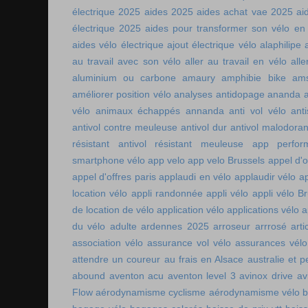
électrique 2025
aides 2025
aides achat vae 2025
ai
électrique 2025
aides pour transformer son vélo en 
aides vélo électrique
ajout électrique vélo
alaphilipe
au travail avec son vélo
aller au travail en vélo
alle
aluminium ou carbone
amaury
amphibie bike
ams
améliorer position vélo
analyses antidopage
ananda
vélo
animaux échappés
annanda
anti vol vélo
ant
antivol contre meuleuse
antivol dur
antivol malodoran
résistant
antivol résistant meuleuse
app perfor
smartphone vélo
app velo
app velo Brussels
appel d'o
appel d'offres paris
applaudi en vélo
applaudir vélo
ap
location vélo
appli randonnée
appli vélo
appli vélo Br
de location de vélo
application vélo
applications vélo
a
du vélo adulte
ardennes 2025
arroseur arrrosé
art
association vélo
assurance vol vélo
assurances vélo
attendre un coureur
au frais en Alsace
australie et p
abound
aventon acu
aventon level 3
avinox drive
av
Flow
aérodynamisme cyclisme
aérodynamisme vélo