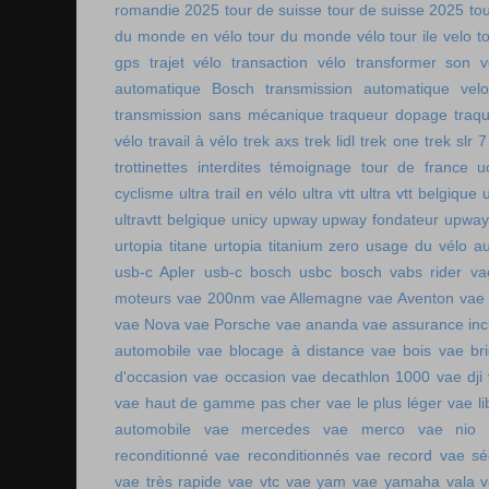
romandie 2025
tour de suisse
tour de suisse 2025
to
du monde en vélo
tour du monde vélo
tour ile velo
t
gps
trajet vélo
transaction vélo
transformer son v
automatique Bosch
transmission automatique vel
transmission sans mécanique
traqueur dopage
traq
vélo
travail à vélo
trek axs
trek lidl
trek one
trek slr 7
trottinettes interdites
témoignage tour de france
u
cyclisme
ultra trail en vélo
ultra vtt
ultra vtt belgique
ultravtt belgique
unicy
upway
upway fondateur
upway
urtopia titane
urtopia titanium zero
usage du vélo a
usb-c Apler
usb-c bosch
usbc bosch
vabs rider
va
moteurs
vae 200nm
vae Allemagne
vae Aventon
vae
vae Nova
vae Porsche
vae ananda
vae assurance inc
automobile
vae blocage à distance
vae bois
vae br
d'occasion vae occasion
vae decathlon 1000
vae dji
vae haut de gamme pas cher
vae le plus léger
vae li
automobile
vae mercedes
vae merco
vae nio
reconditionné
vae reconditionnés
vae record
vae sé
vae très rapide
vae vtc
vae yam
vae yamaha
vala