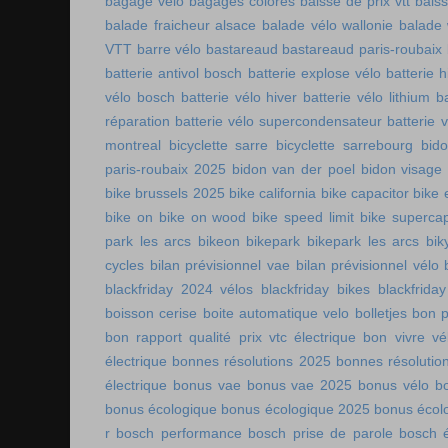
bagage vélo
bagages colorés
baisse de prix vtt
baiss
balade fraicheur alsace
balade vélo wallonie
balade 
VTT
barre vélo
bastareaud
bastareaud paris-roubaix
batterie antivol bosch
batterie explose vélo
batterie h
vélo bosch
batterie vélo hiver
batterie vélo lithium
b
réparation
batterie vélo supercondensateur
batterie 
montreal
bicyclette sarre
bicyclette sarrebourg
bid
paris-roubaix 2025
bidon van der poel
bidon visage
bike brussels 2025
bike california
bike capacitor
bike 
bike on
bike on wood
bike speed limit
bike supercap
park les arcs
bikeon
bikepark
bikepark les arcs
bik
cycles
bilan prévisionnel vae
bilan prévisionnel vélo
blackfriday 2024 vélos
blackfriday bikes
blackfriday
boisson cerise
boite automatique velo
bolletjes
bon p
bon rapport qualité prix vtc électrique
bon vivre vé
électrique
bonnes résolutions 2025
bonnes résolutio
électrique
bonus vae
bonus vae 2025
bonus vélo
b
bonus écologique
bonus écologique 2025
bonus écol
r
bosch performance
bosch prise de parole
bosch é