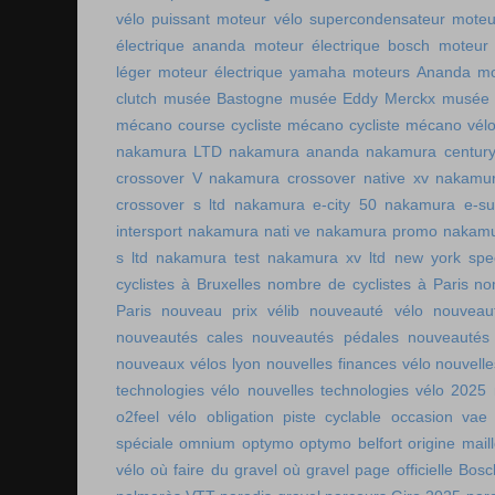
vélo puissant
moteur vélo supercondensateur
moteu
électrique ananda
moteur électrique bosch
moteur 
léger
moteur électrique yamaha
moteurs Ananda
mo
clutch
musée Bastogne
musée Eddy Merckx
musée 
mécano course cycliste
mécano cycliste
mécano vél
nakamura LTD
nakamura ananda
nakamura centur
crossover V
nakamura crossover native xv
nakamur
crossover s ltd
nakamura e-city 50
nakamura e-s
intersport
nakamura nati ve
nakamura promo
nakamu
s ltd
nakamura test
nakamura xv ltd
new york spee
cyclistes à Bruxelles
nombre de cyclistes à Paris
no
Paris
nouveau prix vélib
nouveauté vélo
nouveau
nouveautés cales
nouveautés pédales
nouveautés
nouveaux vélos lyon
nouvelles finances vélo
nouvelle
technologies vélo
nouvelles technologies vélo 2025
o2feel vélo
obligation piste cyclable
occasion vae
spéciale
omnium
optymo
optymo belfort
origine mail
vélo
où faire du gravel
où gravel
page officielle Bos