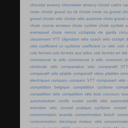
chocolat amaury
chocolatier amaury
choisir cadre c
route
choisir gravel ou vtt
choisir route ou gravel
cho
gravel
choisir vélo
choisir vélo automne
choix gravel
chute course amateur
chute cycliste
chute cycliste 
evenepoel
chute remco
ciclopista de garda
circ
classement VTT
clignotant vélo
coach vélo
cockpit 
vélo
coefficient cx cyclisme
coefficient cx vélo
coin 
cols fermés
cols fermés aux vélos
cols fermés en été
commencer le vélo
commencer à vélo
comment cho
cérébrale vélo
comparateur vélo
comparatif VT
comparatif vélo pliable
comparatif vélos pliables
comp
électriques
comparo
comparo VTT
composant vélo
compétition belgique
compétition cyclisme
compé
compétition vélo
compétition vélo bois
concours tou
automoboliste
conflit routier
conflit vélo automobi
entretien vélo
conseil pratique cyclisme
conseil
consommation ananda
consommation bosch
conso
consommation électrique moteur vélo
consommatio