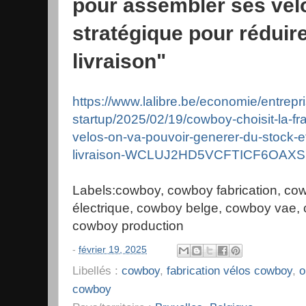
pour assembler ses vél
stratégique pour réduire
livraison"
https://www.lalibre.be/economie/entrepr
startup/2025/02/19/cowboy-choisit-la-f
velos-on-va-pouvoir-generer-du-stock-et
livraison-WCLUJ2HD5VCFTICF6OAX
Labels:cowboy, cowboy fabrication, cow
électrique, cowboy belge, cowboy vae, 
cowboy production
-
février 19, 2025
Libellés :
cowboy
,
fabrication vélos cowboy
,
o
cowboy