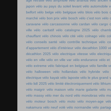
age retraite
vélo amphibie
vélo ananda
vélo ancien
v
japon
vélo au pays du soleil levant
vélo automobile
v
belfort
vélo belge
vélo belgique
vélo blois
vélo bois 
marché
vélo bon prix
vélo bosch
vélo c'est non
vélo 
caravane
vélo carcassonne
vélo cardan
vélo cargo 
ville
vélo caritatif
vélo catalogne 2025
vélo chamb
chauffant
vélo chinois
vélo cité
vélo colnago
vélo co
vélo conseils santé
vélo contrôle technique
vélo co
d'appartement
vélo d'intérieur
vélo decathlon 1000
v
décathlon 2025
vélo electrique vitesse
vélo electri
vélo en ville
vélo en ville var
vélo endurance
vélo et
vélo extreme
vélo fabriqué en belgique
vélo famille
v
vélo halloween
vélo hollandais
vélo hybride
vélo 
électrique
vélo kayak
vélo laposte
vélo le plus grand
v
vélo lidl 2025
vélo limité électroniquement
vélo lithium
vélo maigrir
vélo maison
vélo marie galante
vélo ma
vélo massy
vélo mer du nord
vélo monobras
vélo m
vélo moteur bosch
vélo moto
vélo moyen-age
vél
nakamura
vélo neuf volé
vélo normandie
vélo parta