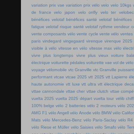
variation prix vae
variation prix vélo
velo
velo 10kgs
de france
velo japon
velo onfly
velo ter
velobe
bénéfices
velotaf bénéfices santé
velotaf bénéfices
fatigue
velotaf risque santé
velotaf rythme
vendeur c
vente composants vélo
vente cycle
vente vélo
ventes
paris
vindegard
vingegaard
virenque
virenque 2025
visible à vélo
vitesse en vélo
vitesse max vélo électr
vivre plus longtemps
vivre plus vieux
voiture bala
électrique
voiturette pédales
voiturette vae
vol de vélo
voyage vélomobile
vtc Granville
vtc Granville puissant
performant
vtcae
vtcae 2025
vtt 2025
vtt Lapierre él
haute autonomie
vtt luxe
vtt ultra
vtt électrique deca
vttae cannondale
vttae cher
vttae clutch
vttae compét
vuelta 2025
vuelta 2025 départ
vuelta tour
vélib chif
100% belge
vélo 2 batteries
vélo 2 moteurs
vélo 20
AMG F1
vélo Angell
vélo Anode
vélo BMW
vélo Califo
Mats
vélo Mercedes-Benz
vélo Paris-Saclay
vélo R4
vélo Riese et Müller
vélo Saisies
vélo Smafo
vélo Ter