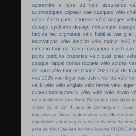
apprendre à faire du vélo
assurance vé
automatiques
capteur vae
casques vélo
cha
vélos électriques
courroie vélo
danger vélo
dopage cyclisme
dopage mécanique
dopage
fatbike
feu clignotant vélo
fiabilité vae
gilet
innovations vélo
insolite vélo
mahle m40
m
mécano tour de france
nakamura électrique
poids
podbike
prudence vélo
quel pneu vél
casque
rappel conso
rappels vélo
soldes va
de bord vélo
tour de france 2025
tour de fr
vae 2025
vae léger
vae usb-c
vol de vélo
vol
vélib
vélo
vélo anglais
vélo fermé
vélo léger
supercondensateurs
vélo volé
vélo écolo
vé
vélo
#veloparis
1ere étape Dunkerque
1ère étape t
303sw
32 vtt
32"
4 jours de Dunkerque
4 roues 
transmission
Aides tranformation vélo
Alberto Cont
Angell cycles
Arenberg
Auto
Avello
Aventon
Aventon 
parle de Wout Van Aert
Axxome
Axxome RR
BMC Mon