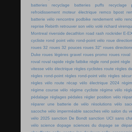
batteries
recyclage batteries puffs
recyclage p
refroidissement moteur électrique
remco bpost
re
batterie vélo
rencontre podbike
rendement vélo
ren
reprise Rebirth
retrouver son vélo volé
richard virenq
Montreal
riverside decathlon
road rash
rockrider E-E
cycliste
rond point vélo
rond-point vélo
roue directio
roues 32
roues 32 pouces
roues 32"
roues direction
Duke
roues légères gravel
roues promo
roues roval
roval
roval rapide
règle fatbike
règle rond point
règle
vitesse vélo électrique
règles cyclistes route
règles de
règles rond-point
règles rond-point vélo
règles sécuri
règles vélo route
récap vélo électrique 2024
régi
régime course vélo
régime cycliste
régime vélo
régl
pédalage
réglages pédales
régler position vélo
répa
réparer une batterie de vélo
résolutions vélo
sac
sacoche vélo imperméable
sacoches vélo
salon du v
vélo 2025
sanction De Bondt
sanction UCI
sans ch
vélo
science dopage
sciences du dopage
se dépa