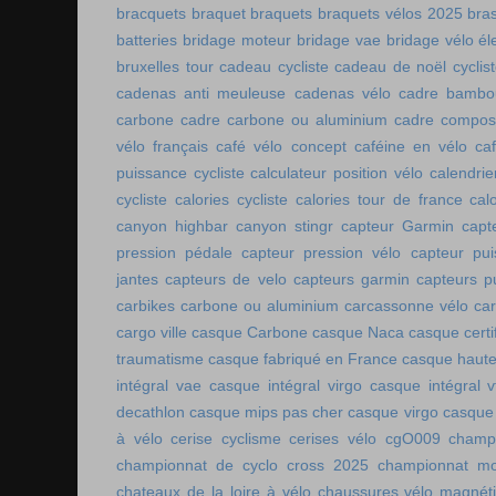
bracquets
braquet
braquets
braquets vélos 2025
bra
batteries
bridage moteur
bridage vae
bridage vélo él
bruxelles tour
cadeau cycliste
cadeau de noël cyclis
cadenas anti meuleuse
cadenas vélo
cadre bambo
carbone
cadre carbone ou aluminium
cadre compos
vélo français
café vélo concept
caféine en vélo
ca
puissance cycliste
calculateur position vélo
calendri
cycliste
calories cycliste
calories tour de france
cal
canyon highbar
canyon stingr
capteur Garmin
capt
pression pédale
capteur pression vélo
capteur pu
jantes
capteurs de velo
capteurs garmin
capteurs p
carbikes
carbone ou aluminium
carcassonne vélo
car
cargo ville
casque Carbone
casque Naca
casque certi
traumatisme
casque fabriqué en France
casque haute
intégral vae
casque intégral virgo
casque intégral v
decathlon
casque mips pas cher
casque virgo
casque 
à vélo
cerise cyclisme
cerises vélo
cgO009
champ
championnat de cyclo cross 2025
championnat mo
chateaux de la loire à vélo
chaussures vélo magnét