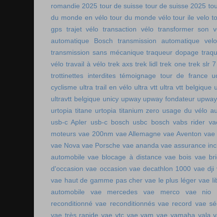
romandie 2025
tour de suisse
tour de suisse 2025
to
du monde en vélo
tour du monde vélo
tour ile velo
t
gps
trajet vélo
transaction vélo
transformer son v
automatique Bosch
transmission automatique vel
transmission sans mécanique
traqueur dopage
traq
vélo
travail à vélo
trek axs
trek lidl
trek one
trek slr 7
trottinettes interdites
témoignage tour de france
u
cyclisme
ultra trail en vélo
ultra vtt
ultra vtt belgique
ultravtt belgique
unicy
upway
upway fondateur
upway
urtopia titane
urtopia titanium zero
usage du vélo a
usb-c Apler
usb-c bosch
usbc bosch
vabs rider
va
moteurs
vae 200nm
vae Allemagne
vae Aventon
vae
vae Nova
vae Porsche
vae ananda
vae assurance inc
automobile
vae blocage à distance
vae bois
vae br
d'occasion vae occasion
vae decathlon 1000
vae dji
vae haut de gamme pas cher
vae le plus léger
vae li
automobile
vae mercedes
vae merco
vae nio
reconditionné
vae reconditionnés
vae record
vae sé
vae très rapide
vae vtc
vae yam
vae yamaha
vala