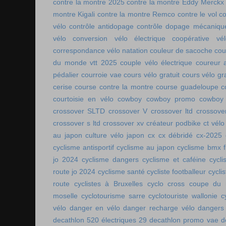
contre la montre 2025
contre la montre Eddy Merckx
montre Kigali
contre la montre Remco
contre le vol
co
vélo
contrôle antidopage
contrôle dopage mécaniqu
vélo
conversion vélo électrique
coopérative vél
correspondance vélo natation
couleur de sacoche
cou
du monde vtt 2025
couple vélo électrique
coureur a
pédalier
courroie vae
cours vélo gratuit
cours vélo gra
cerise
course contre la montre
course guadeloupe
c
courtoisie en vélo
cowboy
cowboy promo
cowboy 
crossover SLTD
crossover V
crossover ltd
crossove
crossover s ltd
crossover xv
créateur podbike
ct vélo
au japon
culture vélo japon
cx
cx débridé
cx-2025
cyclisme antisportif
cyclisme au japon
cyclisme bmx f
jo 2024
cyclisme dangers
cyclisme et caféine
cycl
route jo 2024
cyclisme santé
cycliste footballeur
cyclis
route
cyclistes à Bruxelles
cyclo cross coupe du
moselle
cyclotourisme sarre
cyclotouriste wallonie
c
vélo
danger en vélo
danger recharge vélo
dangers
decathlon 520 électriques 29
decathlon promo vae
d