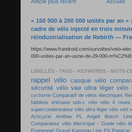
Article plus récent
Accueil
« 150 000 à 200 000 unités par an » 
cadre de vélo injecté en trois minut
réindustrialisation de Rebirth — Fr
https://www.frandroid.com/survoltes/velo-ele
000-unites-par-an-usine-de-29-000-m%C2%B2-e
LIBELLÉS - TAGS - KEYWORDS - MOTS-C
rappel vélo
casque vélo
compara
sécurité vélo
vae ultra léger
vélo 
cyclisme
Comparatif de vélos électriques
Re
fatbikes
shimano
usb-c vélo
vélo 4 roues
supercondensateur
vélo ultra léger
vélo vert
Acticycle
Amflow PL
Angell
Bosch Lin
Comparateur vélo électrique - Guide vélo él
Evenepoel
Gravel
Kamingo
Line PX
Pogacar