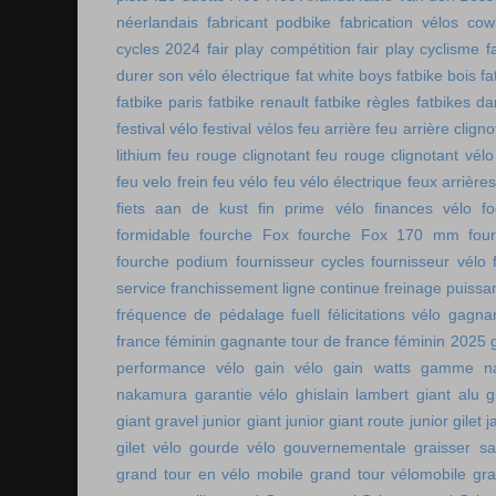
néerlandais
fabricant podbike
fabrication vélos co
cycles 2024
fair play compétition
fair play cyclisme
f
durer son vélo électrique
fat white boys
fatbike bois
fa
fatbike paris
fatbike renault
fatbike règles
fatbikes d
festival vélo
festival vélos
feu arrière
feu arrière cligno
lithium
feu rouge clignotant
feu rouge clignotant vélo
feu velo frein
feu vélo
feu vélo électrique
feux arrières
fiets aan de kust
fin prime vélo
finances vélo
fo
formidable
fourche Fox
fourche Fox 170 mm
fou
fourche podium
fournisseur cycles
fournisseur vélo
service
franchissement ligne continue
freinage puissa
fréquence de pédalage
fuell
félicitations vélo
gagnan
france féminin
gagnante tour de france féminin 2025
performance vélo
gain vélo
gain watts
gamme n
nakamura
garantie vélo
ghislain lambert
giant alu
g
giant gravel junior
giant junior
giant route junior
gilet 
gilet vélo
gourde vélo
gouvernementale
graisser s
grand tour en vélo mobile
grand tour vélomobile
gra