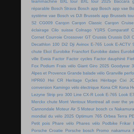
teammachine
BXL tour
BXL tour 2025
Baccara g
réparable
Bosch Strava
Bosch app
Bosch app vae
Bo
système vae
Bosch vs DJI
Brussels app
Brussels tou
S2
CG009
Carqon
Carqon Classic
Carqon Cruise
éclairage
Cilo suisse
Colnago Y1RS
Comparatif
C
Cornet
Courroie
Crossover GT
Crussis
Crussis DJI
C
Decathlon 100
Di2
Dji Avinox
E-765 Look
E-ACTV 
chute
Ekoï
Eurobike Francfort
Eurobike dates
Eurobi
ville
Eveia
Factor
Factor cycles
Factor dauphiné
Fie
Fox Podium
Frais vélo
Giant
Giro 2025
Goodyear 
Alpes et Provence
Grande balade vélo
Granville perf
HPR60
Hei CR
Heritage Cycles
Héritage Cixi
J
conversion
Kamingo vélo électrique
Kona CR
Kona H
Lezyne Strip pro 300
Line CX-R
Look E-765
Look E
Merckx chute
Mont Ventoux
Montreal all over the ye
Cannondale
Moteur Air S
Moteur bosch cx
Nakamura 
mondial du vélo 2025
Optimum 765
Orbea Terra
P
Petit pois
Phare vélo
Phares vélo
Podbike Frikar
Porsche Croatie
Porsche bosch
Promo nakamura