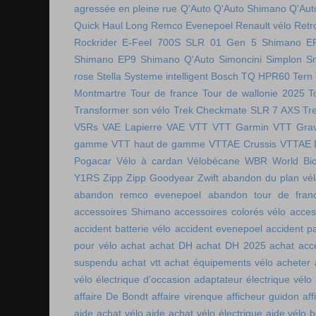
agressée en pleine rue
Q'Auto
Q'Auto Shimano
Q'Aut
Quick Haul Long
Remco Evenepoel
Renault vélo
Retr
Rockrider E-Feel 700S
SLR 01 Gen 5
Shimano E
Shimano EP9
Shimano Q'Auto
Simoncini
Simplon
S
rose
Stella
Systeme intelligent Bosch
TQ HPR60
Tern
Montmartre
Tour de france
Tour de wallonie 2025
T
Transformer son vélo
Trek Checkmate SLR 7 AXS
Tr
V5Rs
VAE Lapierre
VAE VTT
VTT Garmin
VTT Grav
gamme
VTT haut de gamme
VTTAE Crussis
VTTAE 
Pogacar
Vélo à cardan
Vélobécane
WBR
World Bic
Y1RS
Zipp
Zipp Goodyear
Zwift
abandon du plan vél
abandon remco evenepoel
abandon tour de fran
accessoires Shimano
accessoires colorés vélo
acces
accident batterie vélo
accident evenepoel
accident pa
pour vélo
achat
achat DH
achat DH 2025
achat acc
suspendu
achat vtt
achat équipements vélo
acheter
vélo électrique d'occasion
adaptateur électrique vélo
affaire De Bondt
affaire virenque
afficheur guidon
aff
aide achat vélo
aide achat vélo électrique
aide vélo b