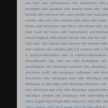
pas cher
vélo performance
vélo performant
vélo 
prototype
vélo puissant
vélo quatre roues
vélo rap
retraité
vélo retrouvé
vélo sans chaîne
vélo sans pé
scooter
vélo sncf
vélo sologne
vélo stella
vélo super
house
vélo tinyhouse
vélo titane
vélo toulon
vélo to
train hauts de france
vélo transmission automatiqu
travail belgique
vélo travail monde
vélo trek lidl
vélo 
vélo usbc
vélo vaches
vélo vannes
vélo vendée
vélo
vélo wallonie
vélo yamaha
vélo à 2 moteurs
vélo à Pa
à supercondansateur
vélo à supercondensateurs
échauffement âge
vélo éco
vélo écologique
vélo
automatique
vélo électrique autriche
vélo électrique 
électrique bridé
vélo électrique californien
vélo élec
d'occasion
vélo électrique fuell
vélo électrique fut
électrique le plus léger
vélo électrique limitation
vélo 
vélo électrique pas cher
vélo électrique superconde
électrique vendée
vélo électrique volé
vélomobile Ac
vélos Angell
vélos Angell Bike
vélos Di2
vélos IDF
vél
vélos cowboy
vélos de la poste
vélos de ville
vélos en