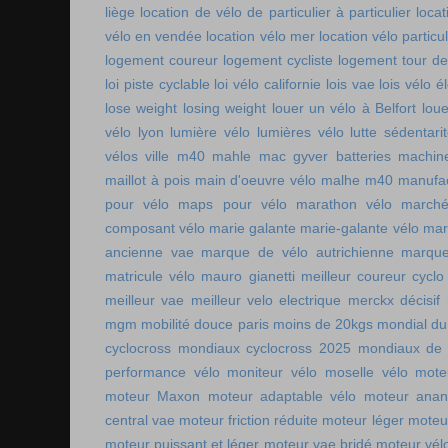
liège
location de vélo de particulier à particulier
locat
vélo en vendée
location vélo mer
location vélo particul
logement coureur
logement cycliste
logement tour de
loi piste cyclable
loi vélo californie
lois vae
lois vélo é
lose weight
losing weight
louer un vélo à Belfort
lou
vélo lyon
lumière vélo
lumières vélo
lutte sédentari
vélos ville
m40 mahle
mac gyver batteries
machin
maillot à pois
main d'oeuvre vélo
malhe m40
manufac
pour vélo
maps pour vélo
marathon vélo
marché
composant vélo
marie galante
marie-galante vélo
mar
ancienne vae
marque de vélo autrichienne
marque
matricule vélo
mauro gianetti
meilleur coureur cycl
meilleur vae
meilleur velo electrique
merckx décisif
mgm
mobilité douce paris
moins de 20kgs
mondial du
cyclocross
mondiaux cyclocross 2025
mondiaux de 
performance vélo
moniteur vélo
moselle vélo
mote
moteur Maxon
moteur adaptable vélo
moteur ana
central vae
moteur friction réduite
moteur léger
moteu
moteur puissant et léger
moteur vae bridé
moteur vél