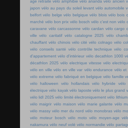
age retraite
vélo amphibie
vélo ananda
vélo ancien
v
japon
vélo au pays du soleil levant
vélo automobile
v
belfort
vélo belge
vélo belgique
vélo blois
vélo bois 
marché
vélo bon prix
vélo bosch
vélo c'est non
vélo 
caravane
vélo carcassonne
vélo cardan
vélo cargo 
ville
vélo caritatif
vélo catalogne 2025
vélo chamb
chauffant
vélo chinois
vélo cité
vélo colnago
vélo co
vélo conseils santé
vélo contrôle technique
vélo co
d'appartement
vélo d'intérieur
vélo decathlon 1000
v
décathlon 2025
vélo electrique vitesse
vélo electri
vélo en ville
vélo en ville var
vélo endurance
vélo et
vélo extreme
vélo fabriqué en belgique
vélo famille
v
vélo halloween
vélo hollandais
vélo hybride
vélo 
électrique
vélo kayak
vélo laposte
vélo le plus grand
v
vélo lidl 2025
vélo limité électroniquement
vélo lithium
vélo maigrir
vélo maison
vélo marie galante
vélo ma
vélo massy
vélo mer du nord
vélo monobras
vélo m
vélo moteur bosch
vélo moto
vélo moyen-age
vél
nakamura
vélo neuf volé
vélo normandie
vélo parta