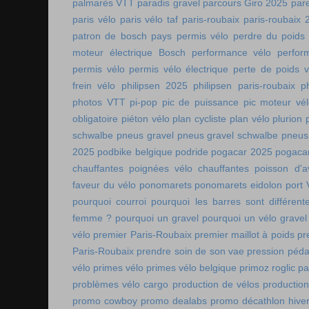
palmarès VTT
paradis gravel
parcours Giro 2025
pare
paris vélo
paris vélo taf
paris-roubaix
paris-roubaix 
patron de bosch
pays permis vélo
perdre du poids
moteur électrique Bosch
performance vélo
perfor
permis vélo
permis vélo électrique
perte de poids v
frein vélo
philipsen 2025
philipsen paris-roubaix
p
photos VTT
pi-pop
pic de puissance
pic moteur vé
obligatoire
piéton vélo
plan cycliste
plan vélo
plurion
schwalbe
pneus gravel
pneus gravel schwalbe
pneus
2025
podbike belgique
podride
pogacar 2025
pogaca
chauffantes
poignées vélo chauffantes
poisson d'av
faveur du vélo
ponomarets
ponomarets eidolon
port
pourquoi courroi
pourquoi les barres sont différe
femme ?
pourquoi un gravel
pourquoi un vélo gravel
vélo
premier Paris-Roubaix
premier maillot à poids
pr
Paris-Roubaix
prendre soin de son vae
pression péda
vélo
primes vélo
primes vélo belgique
primoz roglic p
problèmes vélo cargo
production de vélos
production
promo cowboy
promo dealabs
promo décathlon hive