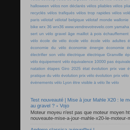
halloween
vélos non déclarés
vélos pliables
vélos pli
recyclés
vélos trafiqués
vélos trop rapides
vélos vol
paris
vélotaf
vélotaf belgique
vélotaf monde
wallonie
bike
wrx 36
wrx36
www.vendrevotrevelo.com
yamaha 
sert un vélo gravel
âge maillot à pois
échauffement
vélo
école de vélo
école vélo
école vélo adultes
é
économie du vélo
économie énergie
économie én
électrifier son vélo
électrique
électrique Granville
ép
vélo
équipement vélo
équivalence 10000 pas
équival
natation
étapes Giro 2025
état
évolution prix vae
é
pratique du vélo
évolution prix vélo
évolution prix vélo
évènements vélo Lyon
être visible à vélo
île vélo
Test nouveauté | Mise à jour Mahle X20 : le 
au gravel ? ⋆ Vojo
Moteur moyeu n'est pas que moteur moyen ht
nouveaute-mise-a-jour-mahle-x20-le-moteur-m
Andorre classica aujourd'hui !