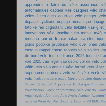
apprendre à faire du vélo
assurance vé
automatiques
capteur vae
casques vélo
cha
vélos électriques
courroie vélo
danger vélo
dopage cyclisme
dopage mécanique
dopage
fatbike
feu clignotant vélo
fiabilité vae
gilet
innovations vélo
insolite vélo
mahle m40
m
mécano tour de france
nakamura électrique
poids
podbike
prudence vélo
quel pneu vél
casque
rappel conso
rappels vélo
soldes va
de bord vélo
tour de france 2025
tour de fr
vae 2025
vae léger
vae usb-c
vol de vélo
vol
vélib
vélo
vélo anglais
vélo fermé
vélo léger
supercondensateurs
vélo volé
vélo écolo
vé
vélo
#veloparis
1ere étape Dunkerque
1ère étape t
303sw
32 vtt
32"
4 jours de Dunkerque
4 roues 
transmission
Aides tranformation vélo
Alberto Cont
Angell cycles
Arenberg
Auto
Avello
Aventon
Aventon 
parle de Wout Van Aert
Axxome
Axxome RR
BMC Mon