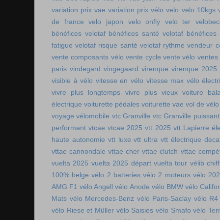
variation prix vae
variation prix vélo
velo
velo 10kgs
de france
velo japon
velo onfly
velo ter
velobe
bénéfices
velotaf bénéfices santé
velotaf bénéfices
fatigue
velotaf risque santé
velotaf rythme
vendeur c
vente composants vélo
vente cycle
vente vélo
ventes
paris
vindegard
vingegaard
virenque
virenque 2025
visible à vélo
vitesse en vélo
vitesse max vélo électr
vivre plus longtemps
vivre plus vieux
voiture bala
électrique
voiturette pédales
voiturette vae
vol de vélo
voyage vélomobile
vtc Granville
vtc Granville puissant
performant
vtcae
vtcae 2025
vtt 2025
vtt Lapierre él
haute autonomie
vtt luxe
vtt ultra
vtt électrique deca
vttae cannondale
vttae cher
vttae clutch
vttae compét
vuelta 2025
vuelta 2025 départ
vuelta tour
vélib chif
100% belge
vélo 2 batteries
vélo 2 moteurs
vélo 20
AMG F1
vélo Angell
vélo Anode
vélo BMW
vélo Califo
Mats
vélo Mercedes-Benz
vélo Paris-Saclay
vélo R4
vélo Riese et Müller
vélo Saisies
vélo Smafo
vélo Ter