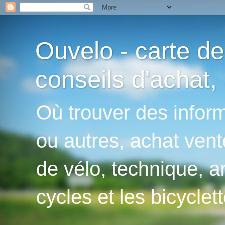
Ouvelo - carte de
conseils d'achat, 
Où trouver des inform
ou autres, achat vent
de vélo, technique, an
cycles et les bicyclett