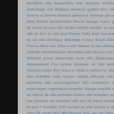
decathlon vélo
descendeur vélo
descente escalie
destockage velo Belgique
deutsche qualitat
deux mé
homme et femme
distance parcourue
distance parco
Eddy Merckx
documentaire Merckx
dopage mauro gi
de france
douane vélo
double batterie
doubler un cyc
vélo
du foot au vélo
duel Remco Tadej
duke baccara
de vie vélo électrique
débridage moteur Bosch
débr
France
début vélo
début à vélo
débuter le vélo
débute
rockrider
déconfinement
décoration vélo
décorer son 
définition gravel
dépannage route vélo
dépannage 
dépassement d'un cycliste
dépasser un vélo
déri
tricheurs
e-bike flow strava
e-city50
e-commerce vél
flow
ebikeflow
eddy merckx vaillant
efficacité vélo
enchères vélo
encouragement vélo
endurance on
engrenages magnétiques
enquête dopage
enquête v
sa chaîne de vélo
entretien chaîne vélo
entretien e
vae
entretien vae
entretien vélo tour de france
entret
et quoi ?
eurobike 2025
europe by bike
europe à vé
piste
f26 duotts
f400
f400 Ananda
fabio van den Bos