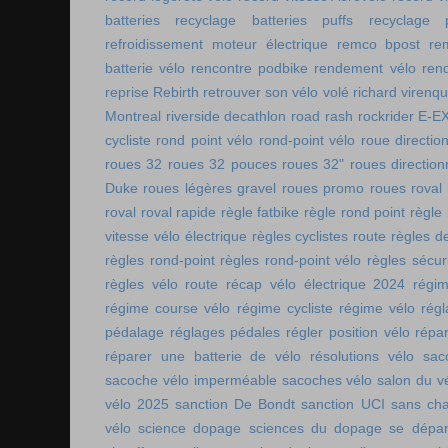
batteries
recyclage batteries puffs
recyclage p
refroidissement moteur électrique
remco bpost
re
batterie vélo
rencontre podbike
rendement vélo
ren
reprise Rebirth
retrouver son vélo volé
richard virenq
Montreal
riverside decathlon
road rash
rockrider E-E
cycliste
rond point vélo
rond-point vélo
roue directio
roues 32
roues 32 pouces
roues 32"
roues direction
Duke
roues légères gravel
roues promo
roues roval
roval
roval rapide
règle fatbike
règle rond point
règle
vitesse vélo électrique
règles cyclistes route
règles de
règles rond-point
règles rond-point vélo
règles sécuri
règles vélo route
récap vélo électrique 2024
régi
régime course vélo
régime cycliste
régime vélo
régl
pédalage
réglages pédales
régler position vélo
répa
réparer une batterie de vélo
résolutions vélo
sac
sacoche vélo imperméable
sacoches vélo
salon du v
vélo 2025
sanction De Bondt
sanction UCI
sans ch
vélo
science dopage
sciences du dopage
se dépa