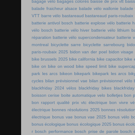
bagage vélo
bagages colorés
baisse de prix vtt
baiss
balade fraicheur alsace
balade vélo wallonie
balade 
VTT
barre vélo
bastareaud
bastareaud paris-roubaix
batterie antivol bosch
batterie explose vélo
batterie h
vélo bosch
batterie vélo hiver
batterie vélo lithium
b
réparation
batterie vélo supercondensateur
batterie 
montreal
bicyclette sarre
bicyclette sarrebourg
bid
paris-roubaix 2025
bidon van der poel
bidon visage
bike brussels 2025
bike california
bike capacitor
bike 
bike on
bike on wood
bike speed limit
bike supercap
park les arcs
bikeon
bikepark
bikepark les arcs
bik
cycles
bilan prévisionnel vae
bilan prévisionnel vélo
blackfriday 2024 vélos
blackfriday bikes
blackfriday
boisson cerise
boite automatique velo
bolletjes
bon p
bon rapport qualité prix vtc électrique
bon vivre vé
électrique
bonnes résolutions 2025
bonnes résolutio
électrique
bonus vae
bonus vae 2025
bonus vélo
b
bonus écologique
bonus écologique 2025
bonus écol
r
bosch performance
bosch prise de parole
bosch é