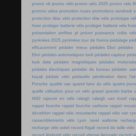
promo vtt
promo vélo
promo vélo 2025
promo vélo B
promos vélos
promotion roues
promotions vendredi v
protection tibia vélo
protection tête vélo
prototype vé
hiver
protéger batterie vélo
protéger batterie vélo froi
présentation amflow pl
prévot
puissance crête vél
pyrénées 2025
pyrénées tour de france
pédalage
péd
efficacement
pédaler mieux
pédales Ekoï
pédales 
Ekoï
pédales automatiques look
pédales capteur
péda
look date
pédales magnétiques
pédales motorisé
pédales électriques
pédalier de bureau
pédalier sa
kayak
pédalo vélo
pédavélo
pénétration dans l'air
Porsche
qualité vae
quand faire du vélo
quatre jour
quelle utilisation pour un vélo gravel
quentin barbe
f400
rajeunir en vélo
raleigh
raleigh van moof
rap
rappel fourche
rappel fourche carbone
rappel moust
décathlon
rappel vélo moustache
rappel vélo van rys
rassemblements vélo Lyon
ravel wallonie
rechar
recharge vélo soleil
record Kigali
record de taille vélo
record légèreté vélo
record vitesse Aerovelo
record v