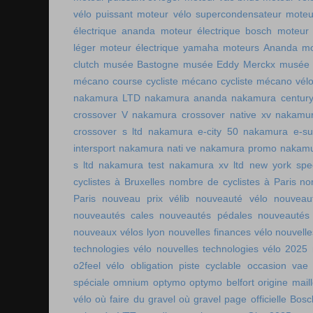
vélo puissant
moteur vélo supercondensateur
moteu
électrique ananda
moteur électrique bosch
moteur 
léger
moteur électrique yamaha
moteurs Ananda
mo
clutch
musée Bastogne
musée Eddy Merckx
musée 
mécano course cycliste
mécano cycliste
mécano vél
nakamura LTD
nakamura ananda
nakamura centur
crossover V
nakamura crossover native xv
nakamur
crossover s ltd
nakamura e-city 50
nakamura e-s
intersport
nakamura nati ve
nakamura promo
nakamu
s ltd
nakamura test
nakamura xv ltd
new york spee
cyclistes à Bruxelles
nombre de cyclistes à Paris
no
Paris
nouveau prix vélib
nouveauté vélo
nouveau
nouveautés cales
nouveautés pédales
nouveautés
nouveaux vélos lyon
nouvelles finances vélo
nouvelle
technologies vélo
nouvelles technologies vélo 2025
o2feel vélo
obligation piste cyclable
occasion vae
spéciale
omnium
optymo
optymo belfort
origine mail
vélo
où faire du gravel
où gravel
page officielle Bos