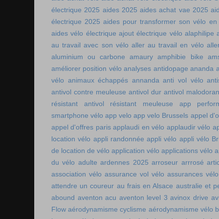
électrique 2025
aides 2025
aides achat vae 2025
ai
électrique 2025
aides pour transformer son vélo en 
aides vélo électrique
ajout électrique vélo
alaphilipe
au travail avec son vélo
aller au travail en vélo
alle
aluminium ou carbone
amaury
amphibie bike
ams
améliorer position vélo
analyses antidopage
ananda
vélo
animaux échappés
annanda
anti vol vélo
ant
antivol contre meuleuse
antivol dur
antivol malodoran
résistant
antivol résistant meuleuse
app perfor
smartphone vélo
app velo
app velo Brussels
appel d'o
appel d'offres paris
applaudi en vélo
applaudir vélo
ap
location vélo
appli randonnée
appli vélo
appli vélo Br
de location de vélo
application vélo
applications vélo
a
du vélo adulte
ardennes 2025
arroseur arrrosé
art
association vélo
assurance vol vélo
assurances vélo
attendre un coureur
au frais en Alsace
australie et p
abound
aventon acu
aventon level 3
avinox drive
av
Flow
aérodynamisme cyclisme
aérodynamisme vélo