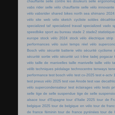
chauffante
selle contre les douleurs
selle ergonomi
vabs rider
selle vélo chauffante
selle vélo innovante
vélo vabsrider
shared bikes north sea
shimano 2024
vélo
site web vélo
sketch cycliste
soldes décathlo
specialized taf
specialized travail
specialized vado
s
speedbike
sport au bureau
stade 2
stade2
statistiqu
europe
stock vélo 2024
stock vélo électrique
strip
performances vélo
suivi temps réel vélo
supercon
Bosch vélo
sécurité batterie vélo
sécurité cyclisme
sécurité sortie vélo
sécurité uci
t-line
tadej pogacar
vélo
taille de manivelles
taille manivelle
taille vélo
t
vélib
techniques pédalage
technocentre
tenways
ten
performance
test bosch vélo
test cx-2025
test e-actv 
test pneus vélo 2025
test vae Anode
test vae decathl
vélo supercondensateur
test éclairages vélo
tests p
selle
tige de selle suspendue
tige de selle suspensi
alsace
tour d'Espagne
tour d'Italie 2025
tour de Fr
belgique 2025
tour de belgique en vélo
tour de france
de france féminin
tour de france pyrénées
tour de l