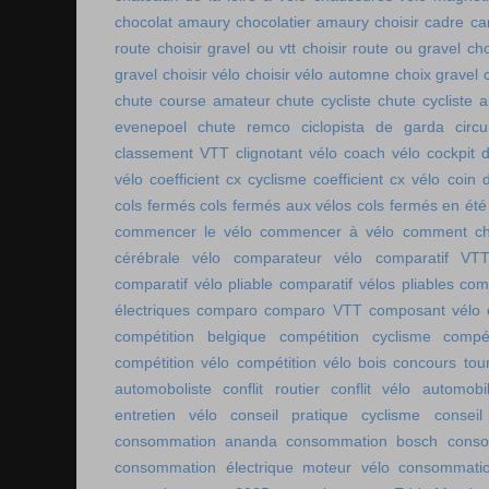
chocolat amaury
chocolatier amaury
choisir cadre c
route
choisir gravel ou vtt
choisir route ou gravel
cho
gravel
choisir vélo
choisir vélo automne
choix gravel
chute course amateur
chute cycliste
chute cycliste 
evenepoel
chute remco
ciclopista de garda
circ
classement VTT
clignotant vélo
coach vélo
cockpit 
vélo
coefficient cx cyclisme
coefficient cx vélo
coin 
cols fermés
cols fermés aux vélos
cols fermés en été
commencer le vélo
commencer à vélo
comment cho
cérébrale vélo
comparateur vélo
comparatif VT
comparatif vélo pliable
comparatif vélos pliables
comp
électriques
comparo
comparo VTT
composant vélo
compétition belgique
compétition cyclisme
compé
compétition vélo
compétition vélo bois
concours tou
automoboliste
conflit routier
conflit vélo automobi
entretien vélo
conseil pratique cyclisme
conseil
consommation ananda
consommation bosch
conso
consommation électrique moteur vélo
consommatio