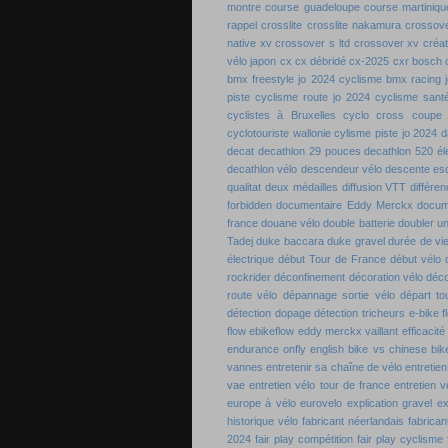
montre
course guadeloupe
course martiniqu
rappel
crosslite
crosslite nakamura
crossov
native xv
crossover s ltd
crossover xv
créa
vélo japon
cx
cx débridé
cx-2025
cxr bosch
bmx freestyle jo 2024
cyclisme bmx racing 
piste
cyclisme route jo 2024
cyclisme sant
cyclistes à Bruxelles
cyclo cross coupe
cyclotouriste wallonie
cylisme piste jo 2024
d
decat
decathlon 29 pouces
decathlon 520 él
decathlon vélo
descendeur vélo
descente esc
qualitat
deux médailles
diffusion VTT
différ
forbidden
documentaire Eddy Merckx
docum
france
douane vélo
double batterie
doubler un
Tadej
duke baccara
duke gravel
durée de vi
électrique
début Tour de France
début vélo
rockrider
déconfinement
décoration vélo
déco
route vélo
dépannage sortie vélo
départ t
détection dopage
détection tricheurs
e-bike f
flow
ebikeflow
eddy merckx vaillant
efficacité
endurance onfly
english bike vs chinese bik
vannes
entretenir sa chaîne de vélo
entretie
vae
entretien vélo tour de france
entretien v
europe à vélo
eurovelo
explication gravel
ex
historique vélo
fabricant néerlandais
fabrican
2024
fair play compétition
fair play cyclisme