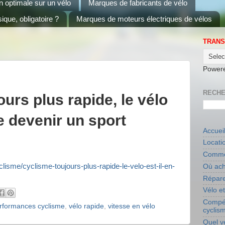
on optimale sur un vélo
Marques de fabricants de vélo
ique, obligatoire ?
Marques de moteurs électriques de vélos
TRANS
Power
RECHE
ours plus rapide, le vélo
de devenir un sport
Accuei
Locati
Commen
lisme/cyclisme-toujours-plus-rapide-le-velo-est-il-en-
Où ach
Répare
Vélo e
Compét
rformances cyclisme
,
vélo rapide
,
vitesse en vélo
cyclis
Quel v