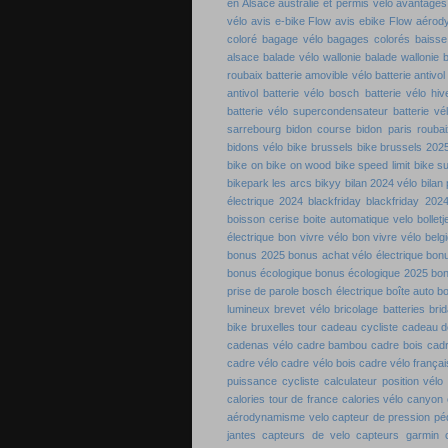
en Alsace
australie et permis vélo
avantages 
vélo
avis e-bike Flow
avis ebike Flow
aérod
coloré
bagage vélo
bagages colorés
baisse
alsace
balade vélo wallonie
balade wallonie
b
roubaix
batterie amovible vélo
batterie antivol
antivol
batterie vélo bosch
batterie vélo hiv
batterie vélo supercondensateur
batterie vé
sarrebourg
bidon course
bidon paris roubai
bidons vélo
bike brussels
bike brussels 202
bike on
bike on wood
bike speed limit
bike s
bikepark les arcs
bikyy
bilan 2024 vélo
bilan
électrique 2024
blackfriday
blackfriday 202
boisson cerise
boite automatique velo
bolletj
électrique
bon vivre vélo
bon vivre vélo belg
bonus 2025
bonus achat vélo électrique
bon
bonus écologique
bonus écologique 2025
bon
prise de parole
bosch électrique
boîte auto b
lumineux
brevet vélo
bricolage batteries
bri
bike
bruxelles tour
cadeau cycliste
cadeau de
cadenas vélo
cadre bambou
cadre bois
cadr
cadre vélo
cadre vélo bois
cadre vélo françai
puissance cycliste
calculateur position vélo
calories tour de france
calories vélo
canyon 
aérodynamisme velo
capteur de pression pé
jantes
capteurs de velo
capteurs garmin