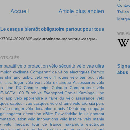
Contac
Accueil
Article plus ancien
Tailles
Marque
 Le casque bientôt obligatoire partout pour tous
WIKIP
4237964-20260805-velo-trottinette-monoroue-casque-
MOTS-CLÉS
mparatif vélo
protection vélo
sécurité vélo
vae ultra
Signa
mpion cyclisme
Comparatif de vélos électriques
Remco
abus
es
shimano
usb-c vélo
vélo 4 roues
vélo bambou
vélo
lo ultra léger
vélo vert
vélo électrique
Accessoires vélo
ch Line PX
Casque mips
Colnago
Comparateur vélo
E-ACTV 100
Eurobike
Evenepoel
Gravel
Kamingo
Line
lo
app vélo
apprendre à faire du vélo
assurance vélo
iques
capteur vae
casques vélo
chaîne vélo
cixi
cixi pers
e vélo
danger vélo
decathlon e-actv 100
dopage
dopage
ge pogacar
décathlon
eBike Flow
fatbike
feu clignotant
immatriculation vélo
innovations vélo
insolite vélo
mahle
e vélo
mécano tour de france
nakamura électrique
 poids
podbike
prudence vélo
quel pneu vélo
rappel