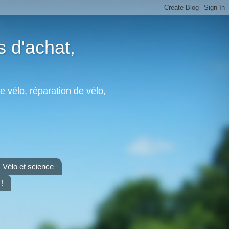
s d'achat,
e vélo, réparation de vélo,
Vélo et science
!