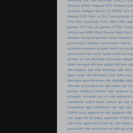
Retrouver son vélo
Rockrider E-ACTV 100
Shimano EP801
Shimano EP9
Shimano Q'A
Systeme intelligent Bosch
TQ HPR60
Tern
T
wallonie 2025
Tour+ et Eco
Tout-suspendu 
One
Trek checkmate
Turbo
V5Rs
VAE Lapie
gamme
VTT haut de gamme
VTTAE Crussi
Vélobécane
WBR
World Bicycle Relief
Wout 
abandon evenpoel
abandon remco
abandon 
accessoires Shimano
accessoires colorés 
accident evenepoel
accident paris-nice
acci
accessoires vélo
achat cycles
achat tout su
acheter un vélo électrique d'occasion
adaptat
affaire virenque
afficheur guidon
afficheur vél
vélo belgique
aide vélo électrique
aide vélo 
aides achat vélo électrique 2025
aides pour
électrique
ajout électrique vélo
alaphilipe
alaph
vélo
aller au travail à vélo
alternative sub-10
position
améliorer position vélo
analyses a
échappés
annanda
anti vol vélo
antisportif
malodorant
antivol puant
antivol qui pue
a
smartphone
app smartphone vélo
app velo
d'offres paris
applaudi en vélo
applaudir vélo
vélo
appli vélo Bruxelles
application O2feel
a
vélo Paris
apprendre à faire du vélo adulte
association vélo
assurance vol vélo
assuran