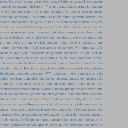
o et ville
cargo français
cargo ville
casque Carbone
casque Naca
casque
traumatisme
casque fabriqué en France
casque haute protection
casque
al virgo
casque intégral vtt
casque intégral vélo
casque mips decathlon
vélo mips
catalogne 2025
centre-ville à vélo
cerise cyclisme
cerises vélo
locross
championnat de cyclo cross 2025
championnat mondial de cyclo
élo
chaussures vélo magnétiques
chicane Arenberg
chicane vélo
chocolat
rbone ou aluminium
choisir gravel ou route
choisir gravel ou vtt
choisir route
tt ou gravel
choisir vélo
choisir vélo automne
choix gravel
choix pneus vélo
r
chute cycliste
chute cycliste amateur
chute cycliste belgique
chute
circuit des Ardennes 2025
cixi altitude
classement VTT
clignotant vélo
de de la route vélo
coefficient cx cyclisme
coefficient cx vélo
coin de
rmés
cols fermés aux vélos
cols fermés en été
cols pyrénéens fermés
r à vélo
comment choisir son vélo électrique
commotion cérébrale vélo
paratif moteurs Bosch
comparatif vélo pliable
comparatif vélos pliables
lectriques
comparo
comparo VTT
composant vélo
composants vélo
étition cyclisme
compétition danger
compétition dangers
compétition vélo
e
conduite vélo
conflit cycliste automoboliste
conflit routier
conflit vélo
ntretien vélo
conseil pratique cyclisme
conseil pratique vélo
conseil santé
bosch
consommation dji
consommation yamaha
consommation électrique
ntre la montre
contre la montre 2025
contre la montre Eddy Merckx
contre
i
contre la montre Remco
contre le vol
contre le vol de vélo
controle
dopage mécanique
contrôle technique vélo
conversion vélo
conversion vélo
marathon vélo
correspondance vélo natation
couleur de sacoche
couleurs
t 2025
couple vélo électrique
coureur antisportif
courroie pourquoi
courroie
s vélo gratuits
cours vélo gratuits Paris
course cerise
course contre la