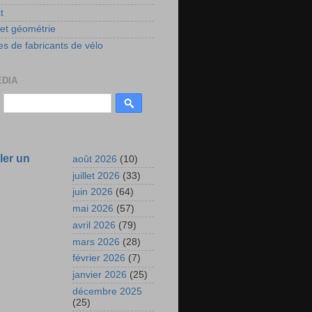
t
 et géométrie
s de fabricants de vélo
EDIA
ler un
août 2026
(10)
juillet 2026
(33)
juin 2026
(64)
mai 2026
(57)
avril 2026
(79)
mars 2026
(28)
février 2026
(7)
janvier 2026
(25)
décembre 2025
(25)