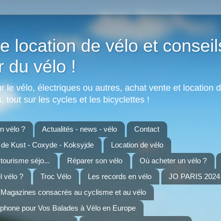
e location de vélo et conseil
r du vélo !
 le vélo, électriques ou autres, achat vente et location d
 tout sur les cycles et les bicyclettes !
 vélo ?
Actualités - news - vélo
Contact
n de Kust - Coxyde - Koksyjde
Location de vélo
 tourisme séjo...
Réparer son vélo
Où acheter un vélo ?
 vélo ?
Troc Vélo
Les records en vélo
JO PARIS 2024 
Magazines consacrés au cyclisme et au vélo
tphone pour Vos Balades à Vélo en Europe