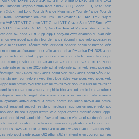
Rockrider E-Feel 700S
SLR 01 Gen 5
Shimano EP10
Shimano EP11
uto
Simoncini
Simplon
Smafo mats
Sneak 3 EQ
Sneak 3 EQ rose
Stella
ern Quick Haul Long
Tour de France Montmartre
Tour de france
Tour de
XC Kona
Transformer son vélo
Trek Checkmate SLR 7 AXS
Trek Project
rre
VAE VTT
VTT Garmin
VTT Gravel
VTT Gravel Scott
VTT Scott
VTT
s
VTTAE Decathlon
VTTAE Dji
Van Der Poel et Pogacar
Vélo à cardan
Van Aert
XC Kona
Y1RS
Zipp
Zipp Goodyear
Zwift
abandon du plan vélo
remco evenepoel
abandon tour de france
abound lr
abs vélo
accessoires
vélo
accessoires sécurité vélo
accident batterie
accident batterie vélo
dent remco
accélérateur pour vélo
achat
achat DH
achat DH 2025
achat
spendu
achat vtt
achat équipements vélo
acheter
acheter son vélo en ligne
eur électrique vélo
ado
ado air
ado air 30
ado r
ado r30
affaire De Bondt
o
aide
aide achat vae 2025
aide achat vélo
aide achat vélo électrique
aide
électrique 2025
aides 2025
aides achat vae 2025
aides achat vélo 2025
 transformer son vélo en vélo électrique
aides vae
aides vélo
aides vélo
ilippe
alimentation cyclisme
aller au travail avec son vélo
aller au travail en
aluminium ou carbone
amaury
amphibie bike
amslod
amslod vae
améliorer
ntidopage
ananda
angell bike
animaux cyclistes
animaux vélo
animaux
 en cyclisme
antivol
antivol U
antivol contre meuleuse
antivol dur
antivol
ntivol résistant
antivol résistant meuleuse
app performance vélo
app
app velo Brussels
appel d'offre vélo
appel d'offres mobilité douce
appel
appli android vélo
appli ebike-flow
appli location vélo
appli randonnée
appli
pplication de location de vélo
application vélo
applications vélo
apprendre
ardennes 2025
arroseur arrrosé
article amflow
association marques vélo
ces vélo
atout santé
attain c62
attain c62 slt
attendre un coureur
au frais