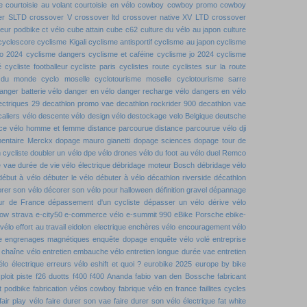
e
courtoisie au volant
courtoisie en vélo
cowboy
cowboy promo
cowboy
er SLTD
crossover V
crossover ltd
crossover native XV LTD
crossover
teur podbike
ct vélo
cube attain
cube c62
culture du vélo au japon
culture
cyclescore
cyclisme Kigali
cyclisme antisportif
cyclisme au japon
cyclisme
jo 2024
cyclisme dangers
cyclisme et caféine
cyclisme jo 2024
cyclisme
é
cycliste footballeur
cycliste paris
cyclistes route
cyclistes sur la route
 du monde
cyclo moselle
cyclotourisme moselle
cyclotourisme sarre
anger batterie vélo
danger en vélo
danger recharge vélo
dangers en vélo
ectriques 29
decathlon promo vae
decathlon rockrider 900
decathlon vae
aliers vélo
descente vélo
design vélo
destockage velo Belgique
deutsche
ence vélo homme et femme
distance parcourue
distance parcourue vélo
dji
entaire Merckx
dopage mauro gianetti
dopage sciences
dopage tour de
 cycliste
doubler un vélo
dpe vélo
drones vélo
du foot au vélo
duel Remco
e vae
durée de vie vélo électrique
débridage moteur Bosch
débridage vélo
début à vélo
débuter le vélo
débuter à vélo
décathlon riverside
décathlon
rer son vélo
décorer son vélo pour halloween
définition gravel
dépannage
our de France
dépassement d'un cycliste
dépasser un vélo
dérive vélo
low strava
e-city50
e-commerce vélo
e-summit 990
eBike Porsche
ebike-
 vélo
effort au travail
eidolon
electrique
enchères vélo
encouragement vélo
e
engrenages magnétiques
enquête dopage
enquête vélo volé
entreprise
n chaîne vélo
entretien embauche vélo
entretien longue durée vae
entretien
élo électrique
erreurs vélo
eshift
et quoi ?
eurobike 2025
europe by bike
ploit piste
f26 duotts
f400
f400 Ananda
fabio van den Bossche
fabricant
t podbike
fabrication vélos cowboy
fabrique vélo en france
faillites cycles
fair play vélo
faire durer son vae
faire durer son vélo électrique
fat white