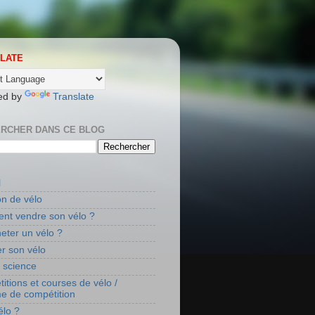
LATE
ed by
Translate
RCHER DANS CE BLOG
l
on de vélo
t vendre son vélo ?
eter un vélo ?
r son vélo
t science
itions et courses de vélo /
me de compétition
élo ?