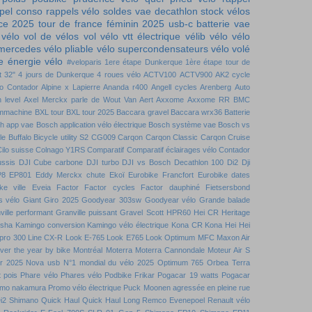
pel conso
rappels vélo
soldes vae decathlon
stock vélos
nce 2025
tour de france féminin 2025
usb-c batterie
vae
 vélo
vol de vélos
vol vélo
vtt électrique
vélib
vélo
vélo
 mercedes
vélo pliable
vélo supercondensateurs
vélo volé
 énergie vélo
#veloparis
1ere étape Dunkerque
1ère étape tour de
t
32"
4 jours de Dunkerque
4 roues vélo
ACTV100
ACTV900
AK2 cycle
to Contador
Alpine x Lapierre
Ananda r400
Angell cycles
Arenberg
Auto
 level
Axel Merckx parle de Wout Van Aert
Axxome
Axxome RR
BMC
mmachine
BXL tour
BXL tour 2025
Baccara gravel
Baccara wrx36
Batterie
h app vae
Bosch application vélo électrique
Bosch système vae
Bosch vs
le
Buffalo Bicycle utility S2
CG009
Carqon
Carqon Classic
Carqon Cruise
ilo suisse
Colnago Y1RS
Comparatif
Comparatif éclairages vélo
Contador
ussis DJI
Cube carbone
DJI turbo
DJI vs Bosch
Decathlon 100
Di2
Dji
P8
EP801
Eddy Merckx chute
Ekoï
Eurobike Francfort
Eurobike dates
ke ville
Eveia
Factor
Factor cycles
Factor dauphiné
Fietsersbond
s vélo
Giant
Giro 2025
Goodyear 303sw
Goodyear vélo
Grande balade
ville performant
Granville puissant
Gravel Scott
HPR60
Hei CR
Heritage
nsha
Kamingo conversion
Kamingo vélo électrique
Kona CR
Kona Hei Hei
 pro 300
Line CX-R
Look E-765
Look E765
Look Optimum
MFC
Maxon Air
over the year by bike
Montréal
Moterra
Moterra Cannondale
Moteur Air S
r 2025
Nova usb
N°1 mondial du vélo 2025
Optimum 765
Orbea Terra
t pois
Phare vélo
Phares vélo
Podbike Frikar
Pogacar 19 watts
Pogacar
mo nakamura
Promo vélo électrique
Puck Moonen agressée en pleine rue
i2 Shimano
Quick Haul
Quick Haul Long
Remco Evenepoel
Renault vélo