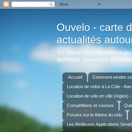
Ouvelo - carte d
actualités autou
Où trouver des informations pour
technique, anecdotes, actualités,
Accueil
Comment vendre son
Location de vélos à La Côte - Aa
Location de vélo en ville (régies) -
Compétitions et courses
Quel
Forums sur le thème du vélo
Les Meilleures Applications Smar