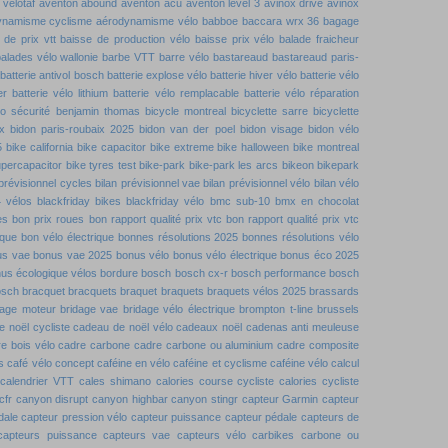
velotaf
aventon abound
aventon acu
aventon level 3
avinox drive
avinox
ynamisme cyclisme
aérodynamisme vélo
babboe
baccara wrx 36
bagage
 de prix vtt
baisse de production vélo
baisse prix vélo
balade fraicheur
alades vélo wallonie
barbe VTT
barre vélo
bastareaud
bastareaud paris-
batterie antivol bosch
batterie explose vélo
batterie hiver vélo
batterie vélo
er
batterie vélo lithium
batterie vélo remplacable
batterie vélo réparation
lo sécurité
benjamin thomas
bicycle montreal
bicyclette sarre
bicyclette
x
bidon paris-roubaix 2025
bidon van der poel
bidon visage
bidon vélo
5
bike california
bike capacitor
bike extreme
bike halloween
bike montreal
upercapacitor
bike tyres test
bike-park
bike-park les arcs
bikeon
bikepark
 prévisionnel cycles
bilan prévisionnel vae
bilan prévisionnel vélo
bilan vélo
4 vélos
blackfriday bikes
blackfriday vélo
bmc sub-10
bmx en chocolat
es
bon prix roues
bon rapport qualité prix vtc
bon rapport qualité prix vtc
ique
bon vélo électrique
bonnes résolutions 2025
bonnes résolutions vélo
us vae
bonus vae 2025
bonus vélo
bonus vélo électrique
bonus éco 2025
us écologique vélos
bordure
bosch
bosch cx-r
bosch performance
bosch
osch
bracquet
bracquets
braquet
braquets
braquets vélos 2025
brassards
dage moteur
bridage vae
bridage vélo électrique
brompton t-line
brussels
 noël cycliste
cadeau de noël vélo
cadeaux noël
cadenas anti meuleuse
e bois vélo
cadre carbone
cadre carbone ou aluminium
cadre composite
s
café vélo concept
caféine en vélo
caféine et cyclisme
caféine vélo
calcul
calendrier VTT
cales shimano
calories course cycliste
calories cycliste
cfr
canyon disrupt
canyon highbar
canyon stingr
capteur Garmin
capteur
dale
capteur pression vélo
capteur puissance
capteur pédale
capteurs de
capteurs puissance
capteurs vae
capteurs vélo
carbikes
carbone ou