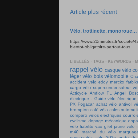
Article plus récent
Vélo, trottinette, monoroue…
https://www.20minutes.fr/societe/
bientot-obligatoire-partout-tous
LIBELLÉS - TAGS - KEYWORDS - 
rappel vélo
casque vélo
co
léger
vélo bois
vélomobile
Cha
accident vélo
eddy merckx
fatbik
cargo
vélo supercondensateur
vé
Acticycle
Amflow PL
Angell
Bos
électrique - Guide vélo électrique
PX
Pogacar
achat vélo
antivol vé
brompton
café vélo
cales automat
comparo vélos électriques
courroi
cyclisme
dopage mécanique
dopa
vélo
fiabilité vae
gilet jaune vélo
m40
marché du vélo
marquag
nouveautés vélo 2025
perte de