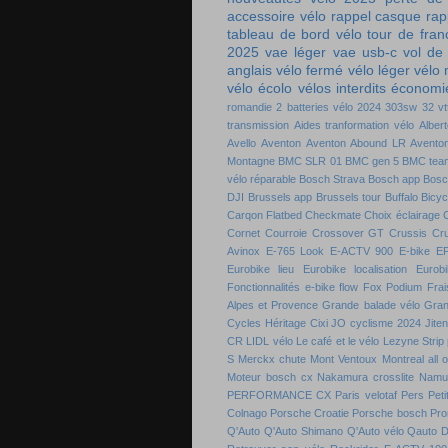
accessoire vélo
rappel casque
rap
tableau de bord vélo
tour de fra
2025
vae léger
vae usb-c
vol de
anglais
vélo fermé
vélo léger
vélo
vélo écolo
vélos interdits
économie
romandie
2 batteries vélo
2024
303sw
32 vt
transmission
Aides tranformation vélo
Alber
Avello
Aventon
Aventon Abound LR
Aventon
Montagne
BMC SLR 01
BMC gen 5
BMC tea
vélo réparable
Bosch Strava
Bosch app
Bosc
DJI
Brussels app
Brussels tour
Buffalo Bicyc
Carqon Flatbed
Checkmate
Choix éclairage
C
Cornet
Courroie
Crossover GT
Crussis
Cr
Avinox
E-765 Look
E-ACTV 900
E-bike
E
Eurobike lieu
Eurobike localisation
Eurobi
Fonctionnalités e-bike flow
Fox Podium
Frai
Alpes et Provence
Grande balade vélo
Gran
Cycles
Héritage Cixi
JO cyclisme 2024
Jite
CR
LIDL vélo
Le café et le vélo
Lezyne Strip
S
Merckx chute
Mont Ventoux
Montreal all 
Moteur bosch cx
Nakamura crosslite
Namu
PERFORMANCE CX
Paris velotaf
Pers
Peti
Colnago
Porsche Croatie
Porsche bosch
Pro
Q'Auto
Q'Auto Shimano
Q'Auto vélo
Qauto D