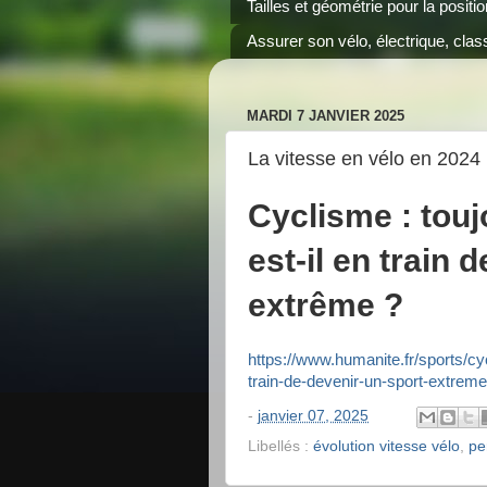
Tailles et géométrie pour la positi
Assurer son vélo, électrique, class
MARDI 7 JANVIER 2025
La vitesse en vélo en 2024
Cyclisme : touj
est-il en train 
extrême ?
https://www.humanite.fr/sports/cyc
train-de-devenir-un-sport-extreme
-
janvier 07, 2025
Libellés :
évolution vitesse vélo
,
pe