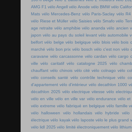
AMG F1
vélo Angell
vélo Anode
vélo BMW
vélo Califo
Mats
vélo Mercedes-Benz
vélo Paris-Saclay
vélo R4
vélo Riese et Müller
vélo Saisies
vélo Smafo
vélo Ter
age retraite
vélo amphibie
vélo ananda
vélo ancien
v
japon
vélo au pays du soleil levant
vélo automobile
v
belfort
vélo belge
vélo belgique
vélo blois
vélo bois 
marché
vélo bon prix
vélo bosch
vélo c'est non
vélo 
caravane
vélo carcassonne
vélo cardan
vélo cargo 
ville
vélo caritatif
vélo catalogne 2025
vélo chamb
chauffant
vélo chinois
vélo cité
vélo colnago
vélo co
vélo conseils santé
vélo contrôle technique
vélo co
d'appartement
vélo d'intérieur
vélo decathlon 1000
v
décathlon 2025
vélo electrique vitesse
vélo electri
vélo en ville
vélo en ville var
vélo endurance
vélo et
vélo extreme
vélo fabriqué en belgique
vélo famille
v
vélo halloween
vélo hollandais
vélo hybride
vélo 
électrique
vélo kayak
vélo laposte
vélo le plus grand
v
vélo lidl 2025
vélo limité électroniquement
vélo lithium