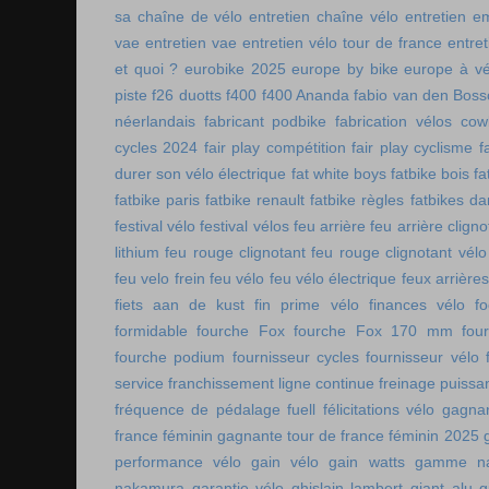
sa chaîne de vélo
entretien chaîne vélo
entretien e
vae
entretien vae
entretien vélo tour de france
entret
et quoi ?
eurobike 2025
europe by bike
europe à vé
piste
f26 duotts
f400
f400 Ananda
fabio van den Bos
néerlandais
fabricant podbike
fabrication vélos co
cycles 2024
fair play compétition
fair play cyclisme
f
durer son vélo électrique
fat white boys
fatbike bois
fa
fatbike paris
fatbike renault
fatbike règles
fatbikes d
festival vélo
festival vélos
feu arrière
feu arrière cligno
lithium
feu rouge clignotant
feu rouge clignotant vélo
feu velo frein
feu vélo
feu vélo électrique
feux arrières
fiets aan de kust
fin prime vélo
finances vélo
fo
formidable
fourche Fox
fourche Fox 170 mm
fou
fourche podium
fournisseur cycles
fournisseur vélo
service
franchissement ligne continue
freinage puissa
fréquence de pédalage
fuell
félicitations vélo
gagnan
france féminin
gagnante tour de france féminin 2025
performance vélo
gain vélo
gain watts
gamme n
nakamura
garantie vélo
ghislain lambert
giant alu
g