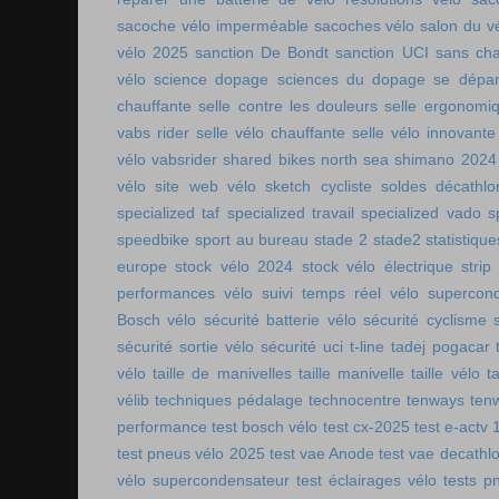
sacoche vélo imperméable
sacoches vélo
salon du v
vélo 2025
sanction De Bondt
sanction UCI
sans ch
vélo
science dopage
sciences du dopage
se dépa
chauffante
selle contre les douleurs
selle ergonomi
vabs rider
selle vélo chauffante
selle vélo innovante
vélo vabsrider
shared bikes north sea
shimano 2024
vélo
site web vélo
sketch cycliste
soldes décathlo
specialized taf
specialized travail
specialized vado
s
speedbike
sport au bureau
stade 2
stade2
statistiqu
europe
stock vélo 2024
stock vélo électrique
strip
performances vélo
suivi temps réel vélo
supercon
Bosch vélo
sécurité batterie vélo
sécurité cyclisme
sécurité sortie vélo
sécurité uci
t-line
tadej pogacar
vélo
taille de manivelles
taille manivelle
taille vélo
t
vélib
techniques pédalage
technocentre
tenways
ten
performance
test bosch vélo
test cx-2025
test e-actv 
test pneus vélo 2025
test vae Anode
test vae decathl
vélo supercondensateur
test éclairages vélo
tests p