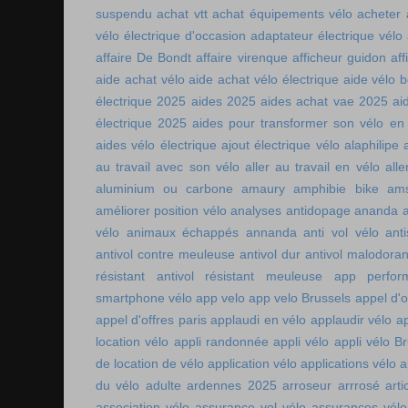
suspendu
achat vtt
achat équipements vélo
acheter
vélo électrique d'occasion
adaptateur électrique vélo
affaire De Bondt
affaire virenque
afficheur guidon
aff
aide achat vélo
aide achat vélo électrique
aide vélo b
électrique 2025
aides 2025
aides achat vae 2025
ai
électrique 2025
aides pour transformer son vélo en 
aides vélo électrique
ajout électrique vélo
alaphilipe
au travail avec son vélo
aller au travail en vélo
alle
aluminium ou carbone
amaury
amphibie bike
ams
améliorer position vélo
analyses antidopage
ananda
vélo
animaux échappés
annanda
anti vol vélo
ant
antivol contre meuleuse
antivol dur
antivol malodoran
résistant
antivol résistant meuleuse
app perfor
smartphone vélo
app velo
app velo Brussels
appel d'o
appel d'offres paris
applaudi en vélo
applaudir vélo
ap
location vélo
appli randonnée
appli vélo
appli vélo Br
de location de vélo
application vélo
applications vélo
a
du vélo adulte
ardennes 2025
arroseur arrrosé
art
association vélo
assurance vol vélo
assurances vélo