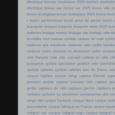
électrique
bonnes résolutions 2025
bonnes résolutio
électrique
bonus vae
bonus vae 2025
bonus vélo
b
bonus écologique
bonus écologique 2025
bonus écol
r
bosch performance
bosch prise de parole
bosch é
bracquets
braquet
braquets
braquets vélos 2025
bra
batteries
bridage moteur
bridage vae
bridage vélo él
bruxelles tour
cadeau cycliste
cadeau de noël cyclis
cadenas anti meuleuse
cadenas vélo
cadre bambo
carbone
cadre carbone ou aluminium
cadre compos
vélo français
café vélo concept
caféine en vélo
ca
puissance cycliste
calculateur position vélo
calendri
cycliste
calories cycliste
calories tour de france
cal
canyon highbar
canyon stingr
capteur Garmin
capt
pression pédale
capteur pression vélo
capteur pu
jantes
capteurs de velo
capteurs garmin
capteurs p
carbikes
carbone ou aluminium
carcassonne vélo
car
cargo ville
casque Carbone
casque Naca
casque certi
traumatisme
casque fabriqué en France
casque haute
intégral vae
casque intégral virgo
casque intégral v