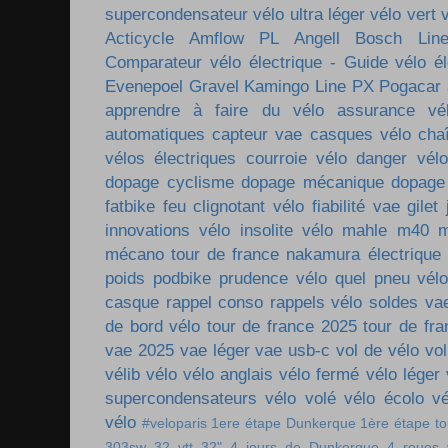
supercondensateur
vélo ultra léger
vélo vert
Acticycle
Amflow PL
Angell
Bosch Lin
Comparateur vélo électrique - Guide vélo él
Evenepoel
Gravel
Kamingo
Line PX
Pogacar
apprendre à faire du vélo
assurance vé
automatiques
capteur vae
casques vélo
cha
vélos électriques
courroie vélo
danger vélo
dopage cyclisme
dopage mécanique
dopage
fatbike
feu clignotant vélo
fiabilité vae
gilet
innovations vélo
insolite vélo
mahle m40
m
mécano tour de france
nakamura électrique
poids
podbike
prudence vélo
quel pneu vél
casque
rappel conso
rappels vélo
soldes va
de bord vélo
tour de france 2025
tour de fr
vae 2025
vae léger
vae usb-c
vol de vélo
vol
vélib
vélo
vélo anglais
vélo fermé
vélo léger
supercondensateurs
vélo volé
vélo écolo
vé
vélo
#veloparis
1ere étape Dunkerque
1ère étape t
303sw
32 vtt
32"
4 jours de Dunkerque
4 roues 