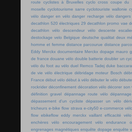
route
cyclistes à Bruxelles
cyclo cross coupe du
moselle
cyclotourisme sarre
cyclotouriste wallonie
c
vélo
danger en vélo
danger recharge vélo
dangers
decathlon 520 électriques 29
decathlon promo vae
d
decathlon vélo
descendeur vélo
descente escalie
destockage velo Belgique
deutsche qualitat
deux mé
homme et femme
distance parcourue
distance parco
Eddy Merckx
documentaire Merckx
dopage mauro gi
de france
douane vélo
double batterie
doubler un cyc
vélo
du foot au vélo
duel Remco Tadej
duke baccara
de vie vélo électrique
débridage moteur Bosch
débr
France
début vélo
début à vélo
débuter le vélo
débute
rockrider
déconfinement
décoration vélo
décorer son 
définition gravel
dépannage route vélo
dépannage 
dépassement d'un cycliste
dépasser un vélo
déri
tricheurs
e-bike flow strava
e-city50
e-commerce vél
flow
ebikeflow
eddy merckx vaillant
efficacité vélo
enchères vélo
encouragement vélo
endurance on
engrenages magnétiques
enquête dopage
enquête v