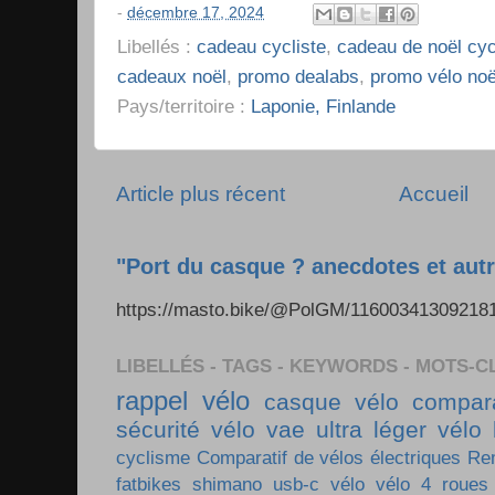
-
décembre 17, 2024
Libellés :
cadeau cycliste
,
cadeau de noël cyc
cadeaux noël
,
promo dealabs
,
promo vélo noë
Pays/territoire :
Laponie, Finlande
Article plus récent
Accueil
"Port du casque ? anecdotes et autr
https://masto.bike/@PolGM/1160034130921
LIBELLÉS - TAGS - KEYWORDS - MOTS-C
rappel vélo
casque vélo
compara
sécurité vélo
vae ultra léger
vélo 
cyclisme
Comparatif de vélos électriques
Re
fatbikes
shimano
usb-c vélo
vélo 4 roues