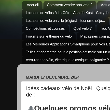
Accueil
Comment vendre son vélo ?
Actua
Location de vélos à La Côte - Aan de Kust - Coxyde
Location de vélo en ville (régies) - tourisme séjo...
Compétitions et courses
Quel vélo ?
Troc 
Forums sur le thème du vélo
Magazines consacr
Les Meilleures Applications Smartphone pour Vos B
Tailles et géométrie pour la position optimale sur un 
Assurer son vélo, électrique, classique, obligatoire ?
MARDI 17 DÉCEMBRE 2024
Idées cadeaux vélo de Noël ! Quelq
de !
Quelques promos vél
🎄