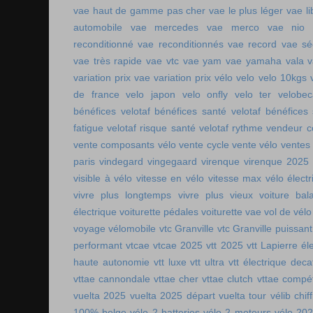
vae haut de gamme pas cher
vae le plus léger
vae li
automobile
vae mercedes
vae merco
vae nio
reconditionné
vae reconditionnés
vae record
vae sé
vae très rapide
vae vtc
vae yam
vae yamaha
vala
variation prix vae
variation prix vélo
velo
velo 10kgs
de france
velo japon
velo onfly
velo ter
velobe
bénéfices
velotaf bénéfices santé
velotaf bénéfices
fatigue
velotaf risque santé
velotaf rythme
vendeur c
vente composants vélo
vente cycle
vente vélo
ventes
paris
vindegard
vingegaard
virenque
virenque 2025
visible à vélo
vitesse en vélo
vitesse max vélo électr
vivre plus longtemps
vivre plus vieux
voiture bala
électrique
voiturette pédales
voiturette vae
vol de vélo
voyage vélomobile
vtc Granville
vtc Granville puissant
performant
vtcae
vtcae 2025
vtt 2025
vtt Lapierre él
haute autonomie
vtt luxe
vtt ultra
vtt électrique deca
vttae cannondale
vttae cher
vttae clutch
vttae compét
vuelta 2025
vuelta 2025 départ
vuelta tour
vélib chif
100% belge
vélo 2 batteries
vélo 2 moteurs
vélo 20