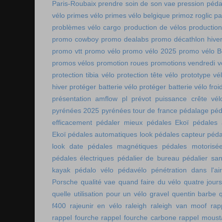
Paris-Roubaix
prendre soin de son vae
pression péda
vélo
primes vélo
primes vélo belgique
primoz roglic p
problèmes vélo cargo
production de vélos
production
promo cowboy
promo dealabs
promo décathlon hive
promo vtt
promo vélo
promo vélo 2025
promo vélo B
promos vélos
promotion roues
promotions vendredi v
protection tibia vélo
protection tête vélo
prototype vé
hiver
protéger batterie vélo
protéger batterie vélo froi
présentation amflow pl
prévot
puissance crête vél
pyrénées 2025
pyrénées tour de france
pédalage
péd
efficacement
pédaler mieux
pédales Ekoï
pédales 
Ekoï
pédales automatiques look
pédales capteur
péda
look date
pédales magnétiques
pédales motorisé
pédales électriques
pédalier de bureau
pédalier sa
kayak
pédalo vélo
pédavélo
pénétration dans l'air
Porsche
qualité vae
quand faire du vélo
quatre jour
quelle utilisation pour un vélo gravel
quentin barbe
f400
rajeunir en vélo
raleigh
raleigh van moof
rap
rappel fourche
rappel fourche carbone
rappel moust