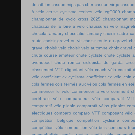
decathlon
casque mips pas cher
casque virgo
casque 
à vélo
cerise cyclisme
cerises vélo
cgO009
champ
championnat de cyclo cross 2025
championnat mo
chateaux de la loire à vélo
chaussures vélo magnét
chocolat amaury
chocolatier amaury
choisir cadre c
route
choisir gravel ou vtt
choisir route ou gravel
cho
gravel
choisir vélo
choisir vélo automne
choix gravel
chute course amateur
chute cycliste
chute cycliste 
evenepoel
chute remco
ciclopista de garda
circ
classement VTT
clignotant vélo
coach vélo
cockpit 
vélo
coefficient cx cyclisme
coefficient cx vélo
coin 
cols fermés
cols fermés aux vélos
cols fermés en été
commencer le vélo
commencer à vélo
comment cho
cérébrale vélo
comparateur vélo
comparatif VT
comparatif vélo pliable
comparatif vélos pliables
comp
électriques
comparo
comparo VTT
composant vélo
compétition belgique
compétition cyclisme
compé
compétition vélo
compétition vélo bois
concours tou
automoboliste
conflit routier
conflit vélo automobi