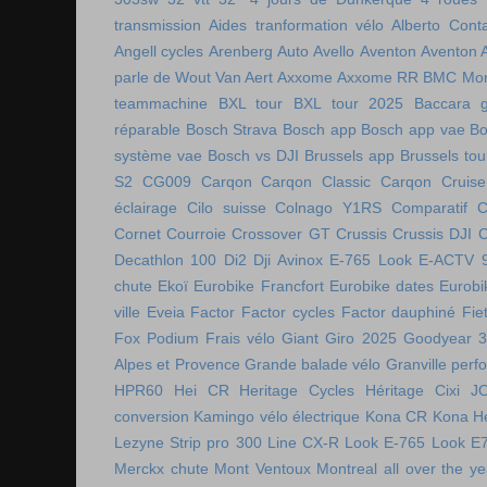
transmission
Aides tranformation vélo
Alberto Cont
Angell cycles
Arenberg
Auto
Avello
Aventon
Aventon 
parle de Wout Van Aert
Axxome
Axxome RR
BMC Mon
teammachine
BXL tour
BXL tour 2025
Baccara g
réparable
Bosch Strava
Bosch app
Bosch app vae
Bo
système vae
Bosch vs DJI
Brussels app
Brussels tou
S2
CG009
Carqon
Carqon Classic
Carqon Cruise
éclairage
Cilo suisse
Colnago Y1RS
Comparatif
C
Cornet
Courroie
Crossover GT
Crussis
Crussis DJI
C
Decathlon 100
Di2
Dji Avinox
E-765 Look
E-ACTV 
chute
Ekoï
Eurobike Francfort
Eurobike dates
Eurobi
ville
Eveia
Factor
Factor cycles
Factor dauphiné
Fie
Fox Podium
Frais vélo
Giant
Giro 2025
Goodyear 
Alpes et Provence
Grande balade vélo
Granville perf
HPR60
Hei CR
Heritage Cycles
Héritage Cixi
J
conversion
Kamingo vélo électrique
Kona CR
Kona H
Lezyne Strip pro 300
Line CX-R
Look E-765
Look E
Merckx chute
Mont Ventoux
Montreal all over the ye