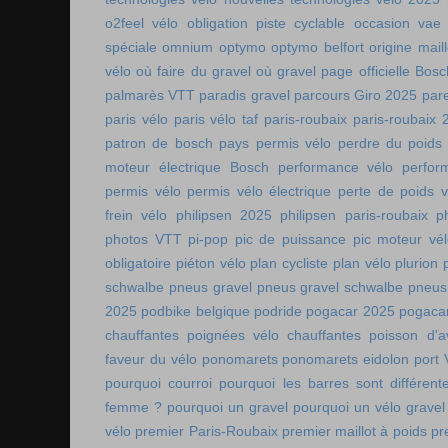
o2feel vélo
obligation piste cyclable
occasion vae
spéciale
omnium
optymo
optymo belfort
origine mail
vélo
où faire du gravel
où gravel
page officielle Bos
palmarès VTT
paradis gravel
parcours Giro 2025
pare
paris vélo
paris vélo taf
paris-roubaix
paris-roubaix 
patron de bosch
pays permis vélo
perdre du poids
moteur électrique Bosch
performance vélo
perfor
permis vélo
permis vélo électrique
perte de poids v
frein vélo
philipsen 2025
philipsen paris-roubaix
p
photos VTT
pi-pop
pic de puissance
pic moteur vé
obligatoire
piéton vélo
plan cycliste
plan vélo
plurion
schwalbe
pneus gravel
pneus gravel schwalbe
pneus
2025
podbike belgique
podride
pogacar 2025
pogaca
chauffantes
poignées vélo chauffantes
poisson d'av
faveur du vélo
ponomarets
ponomarets eidolon
port
pourquoi courroi
pourquoi les barres sont différe
femme ?
pourquoi un gravel
pourquoi un vélo gravel
vélo
premier Paris-Roubaix
premier maillot à poids
pr