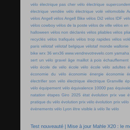
vélo électrique pas cher
vélo électrique superconde
électrique vendée
vélo électrique volé
vélomobile Ac
vélos Angell
vélos Angell Bike
vélos Di2
vélos IDF
vél
vélos cowboy
vélos de la poste
vélos de ville
vélos en
halloween
vélos non déclarés
vélos pliables
vélos pli
recyclés
vélos trafiqués
vélos trop rapides
vélos vol
paris
vélotaf
vélotaf belgique
vélotaf monde
wallonie
bike
wrx 36
wrx36
www.vendrevotrevelo.com
yamaha 
sert un vélo gravel
âge maillot à pois
échauffement
vélo
école de vélo
école vélo
école vélo adultes
é
économie du vélo
économie énergie
économie én
électrifier son vélo
électrique
électrique Granville
ép
vélo
équipement vélo
équivalence 10000 pas
équival
natation
étapes Giro 2025
état
évolution prix vae
é
pratique du vélo
évolution prix vélo
évolution prix vélo
évènements vélo Lyon
être visible à vélo
île vélo
Test nouveauté | Mise à jour Mahle X20 : le 