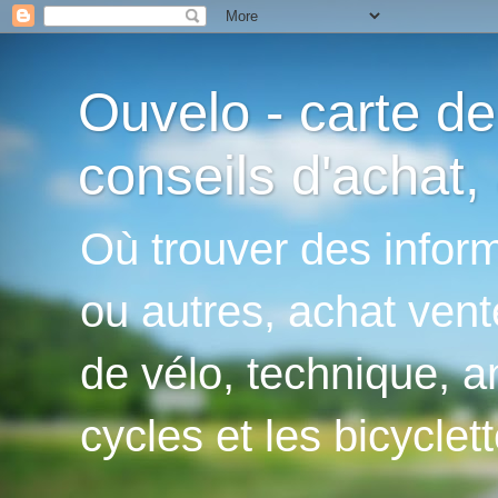
Ouvelo - carte de
conseils d'achat, 
Où trouver des inform
ou autres, achat vent
de vélo, technique, an
cycles et les bicyclett