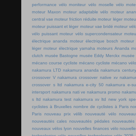
performance vélo
moniteur vélo
moselle vélo
mote
moteur Maxon
moteur adaptable vélo
moteur ana
central vae
moteur friction réduite
moteur léger
moteu
moteur puissant et léger
moteur vae bridé
moteur vél
vélo puissant
moteur vélo supercondensateur
moteu
électrique ananda
moteur électrique bosch
moteur 
léger
moteur électrique yamaha
moteurs Ananda
mo
clutch
musée Bastogne
musée Eddy Merckx
musée 
mécano course cycliste
mécano cycliste
mécano vél
nakamura LTD
nakamura ananda
nakamura centur
crossover V
nakamura crossover native xv
nakamur
crossover s ltd
nakamura e-city 50
nakamura e-s
intersport
nakamura nati ve
nakamura promo
nakamu
s ltd
nakamura test
nakamura xv ltd
new york spee
cyclistes à Bruxelles
nombre de cyclistes à Paris
no
Paris
nouveau prix vélib
nouveauté vélo
nouveau
nouveautés cales
nouveautés pédales
nouveautés
nouveaux vélos lyon
nouvelles finances vélo
nouvelle
technologies vélo
nouvelles technologies vélo 2025