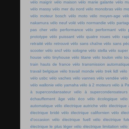
vélo maigrir
vélo maison
vélo marie galante
vélo ma
vélo massy
vélo mer du nord
vélo monobras
vélo m
vélo moteur bosch
vélo moto
vélo moyen-age
vél
nakamura
vélo neuf volé
vélo normandie
vélo parta
pas cher
vélo performance
vélo performant
vélo 
prototype
vélo puissant
vélo quatre roues
vélo rap
retraité
vélo retrouvé
vélo sans chaîne
vélo sans pé
scooter
vélo sncf
vélo sologne
vélo stella
vélo super
house
vélo tinyhouse
vélo titane
vélo toulon
vélo to
train hauts de france
vélo transmission automatiqu
travail belgique
vélo travail monde
vélo trek lidl
vélo 
vélo usbc
vélo vaches
vélo vannes
vélo vendée
vélo
vélo wallonie
vélo yamaha
vélo à 2 moteurs
vélo à Pa
à supercondansateur
vélo à supercondensateurs
échauffement âge
vélo éco
vélo écologique
vélo
automatique
vélo électrique autriche
vélo électrique 
électrique bridé
vélo électrique californien
vélo élec
d'occasion
vélo électrique fuell
vélo électrique fut
électrique le plus léger
vélo électrique limitation
vélo 