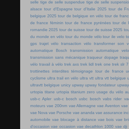
selle
tige de selle suspendue
tige de selle suspensi
alsace
tour d'Espagne
tour d'Italie 2025
tour de Fr
belgique 2025
tour de belgique en vélo
tour de france
de france féminin
tour de france pyrénées
tour de l
romandie 2025
tour de suisse
tour de suisse 2025
to
du monde en vélo
tour du monde vélo
tour ile velo
t
gps
trajet vélo
transaction vélo
transformer son v
automatique Bosch
transmission automatique vel
transmission sans mécanique
traqueur dopage
traq
vélo
travail à vélo
trek axs
trek lidl
trek one
trek slr 7
trottinettes interdites
témoignage tour de france
u
cyclisme
ultra trail en vélo
ultra vtt
ultra vtt belgique
ultravtt belgique
unicy
upway
upway fondateur
upway
urtopia titane
urtopia titanium zero
usage du vélo a
usb-c Apler
usb-c bosch
usbc bosch
vabs rider
va
moteurs
vae 200nm
vae Allemagne
vae Aventon
vae
vae Nova
vae Porsche
vae ananda
vae assurance inc
automobile
vae blocage à distance
vae bois
vae br
d'occasion vae occasion
vae decathlon 1000
vae dji