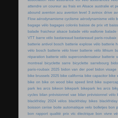
attendre un coureur
au frais en Alsace
australie et p
abound
aventon acu
aventon level 3
avinox drive
av
Flow
aérodynamisme cyclisme
aérodynamisme vélo
bagage vélo
bagages colorés
baisse de prix vtt
baiss
balade fraicheur alsace
balade vélo wallonie
balade 
VTT
barre vélo
bastareaud
bastareaud paris-roubaix
batterie antivol bosch
batterie explose vélo
batterie h
vélo bosch
batterie vélo hiver
batterie vélo lithium
b
réparation
batterie vélo supercondensateur
batterie 
montreal
bicyclette sarre
bicyclette sarrebourg
bid
paris-roubaix 2025
bidon van der poel
bidon visage
bike brussels 2025
bike california
bike capacitor
bike 
bike on
bike on wood
bike speed limit
bike supercap
park les arcs
bikeon
bikepark
bikepark les arcs
bik
cycles
bilan prévisionnel vae
bilan prévisionnel vélo
blackfriday 2024 vélos
blackfriday bikes
blackfriday
boisson cerise
boite automatique velo
bolletjes
bon p
bon rapport qualité prix vtc électrique
bon vivre vé