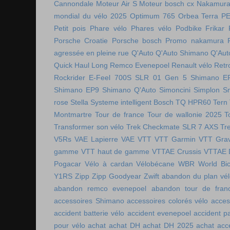
Cannondale
Moteur Air S
Moteur bosch cx
Nakamura 
mondial du vélo 2025
Optimum 765
Orbea Terra
P
Petit pois
Phare vélo
Phares vélo
Podbike Frikar
Porsche Croatie
Porsche bosch
Promo nakamura
agressée en pleine rue
Q'Auto
Q'Auto Shimano
Q'Aut
Quick Haul Long
Remco Evenepoel
Renault vélo
Retr
Rockrider E-Feel 700S
SLR 01 Gen 5
Shimano E
Shimano EP9
Shimano Q'Auto
Simoncini
Simplon
S
rose
Stella
Systeme intelligent Bosch
TQ HPR60
Tern
Montmartre
Tour de france
Tour de wallonie 2025
T
Transformer son vélo
Trek Checkmate SLR 7 AXS
Tr
V5Rs
VAE Lapierre
VAE VTT
VTT Garmin
VTT Grav
gamme
VTT haut de gamme
VTTAE Crussis
VTTAE 
Pogacar
Vélo à cardan
Vélobécane
WBR
World Bic
Y1RS
Zipp
Zipp Goodyear
Zwift
abandon du plan vél
abandon remco evenepoel
abandon tour de fran
accessoires Shimano
accessoires colorés vélo
acces
accident batterie vélo
accident evenepoel
accident pa
pour vélo
achat
achat DH
achat DH 2025
achat acc