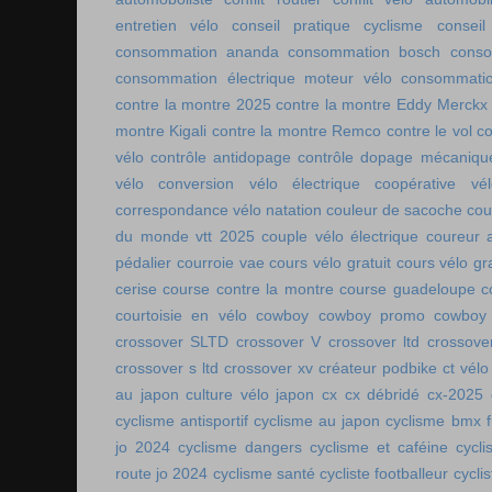
entretien vélo
conseil pratique cyclisme
conseil
consommation ananda
consommation bosch
conso
consommation électrique moteur vélo
consommatio
contre la montre 2025
contre la montre Eddy Merckx
montre Kigali
contre la montre Remco
contre le vol
co
vélo
contrôle antidopage
contrôle dopage mécaniqu
vélo
conversion vélo électrique
coopérative vél
correspondance vélo natation
couleur de sacoche
cou
du monde vtt 2025
couple vélo électrique
coureur a
pédalier
courroie vae
cours vélo gratuit
cours vélo gra
cerise
course contre la montre
course guadeloupe
c
courtoisie en vélo
cowboy
cowboy promo
cowboy 
crossover SLTD
crossover V
crossover ltd
crossove
crossover s ltd
crossover xv
créateur podbike
ct vélo
au japon
culture vélo japon
cx
cx débridé
cx-2025
cyclisme antisportif
cyclisme au japon
cyclisme bmx f
jo 2024
cyclisme dangers
cyclisme et caféine
cycl
route jo 2024
cyclisme santé
cycliste footballeur
cyclis