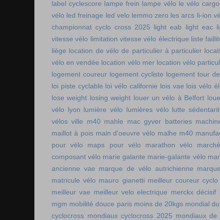
label cyclescore
lampe frein
lampe vélo
le vélo cargo
vélo
led freinage
led velo
lemmo zero
les arcs
li-ion v
championnat cyclo cross 2025
light eab
light eac
l
vitesse vélo
limitation vitesse vélo électrique
liste faill
liège
location de vélo de particulier à particulier
locat
vélo en vendée
location vélo mer
location vélo particul
logement coureur
logement cycliste
logement tour de
loi piste cyclable
loi vélo californie
lois vae
lois vélo é
lose weight
losing weight
louer un vélo à Belfort
lou
vélo lyon
lumière vélo
lumières vélo
lutte sédentari
vélos ville
m40 mahle
mac gyver batteries
machin
maillot à pois
main d'oeuvre vélo
malhe m40
manufac
pour vélo
maps pour vélo
marathon vélo
marché
composant vélo
marie galante
marie-galante vélo
mar
ancienne vae
marque de vélo autrichienne
marque
matricule vélo
mauro gianetti
meilleur coureur cycl
meilleur vae
meilleur velo electrique
merckx décisif
mgm
mobilité douce paris
moins de 20kgs
mondial du
cyclocross
mondiaux cyclocross 2025
mondiaux de 