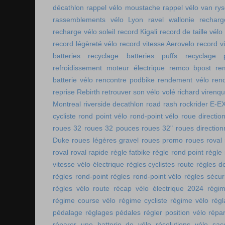
décathlon
rappel vélo moustache
rappel vélo van rys
rassemblements vélo Lyon
ravel wallonie
rechar
recharge vélo soleil
record Kigali
record de taille vélo
record légèreté vélo
record vitesse Aerovelo
record v
batteries
recyclage batteries puffs
recyclage p
refroidissement moteur électrique
remco bpost
re
batterie vélo
rencontre podbike
rendement vélo
ren
reprise Rebirth
retrouver son vélo volé
richard virenq
Montreal
riverside decathlon
road rash
rockrider E-E
cycliste
rond point vélo
rond-point vélo
roue directio
roues 32
roues 32 pouces
roues 32"
roues direction
Duke
roues légères gravel
roues promo
roues roval
roval
roval rapide
règle fatbike
règle rond point
règle
vitesse vélo électrique
règles cyclistes route
règles de
règles rond-point
règles rond-point vélo
règles sécuri
règles vélo route
récap vélo électrique 2024
régi
régime course vélo
régime cycliste
régime vélo
régl
pédalage
réglages pédales
régler position vélo
répa
réparer une batterie de vélo
résolutions vélo
sac