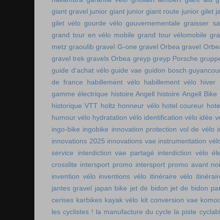
giant gravel junior
giant junior
giant route junior
gilet 
gilet vélo
gourde vélo
gouvernementale
graisser s
grand tour en vélo mobile
grand tour vélomobile
gra
metz
graoulib
gravel G-one
gravel Orbea
gravel Orbe
gravel trek
gravels Orbea
greyp
greyp Porsche
gruppe
guide d'achat vélo
guide vae
guidon bosch
guyancou
de france
habillement vélo
habillement vélo hiver
gamme électrique
histoire Angell
histoire Angell Bike
historique VTT
holtz
honneur vélo
hotel coureur
hot
humour vélo
hydratation vélo
identification vélo
idée v
ingo-bike
ingobike
innovation protection vol de vélo
innovations 2025
innovations vae
instrumentation vél
service
interdiction vae partagé
interdiction vélo é
crosslite
intersport promo
intersport promo avant no
invention vélo
inventions vélo
itinéraire vélo
itinérai
jantes gravel
japan bike
jet de bidon
jet de bidon pa
cerises
karbikes
kayak vélo
kit conversion vae
komoo
les cyclistes !
la manufacture du cycle
la piste cycla