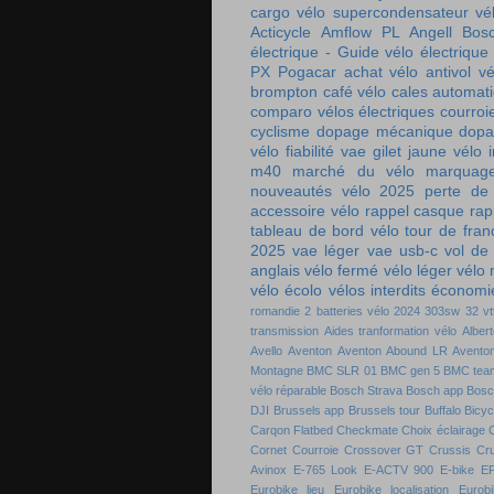
cargo
vélo supercondensateur
vé
Acticycle
Amflow PL
Angell
Bos
électrique - Guide vélo électrique
PX
Pogacar
achat vélo
antivol vé
brompton
café vélo
cales automat
comparo vélos électriques
courroi
cyclisme
dopage mécanique
dopa
vélo
fiabilité vae
gilet jaune vélo
m40
marché du vélo
marquag
nouveautés vélo 2025
perte de
accessoire vélo
rappel casque
rap
tableau de bord vélo
tour de fra
2025
vae léger
vae usb-c
vol de
anglais
vélo fermé
vélo léger
vélo
vélo écolo
vélos interdits
économie
romandie
2 batteries vélo
2024
303sw
32 vt
transmission
Aides tranformation vélo
Alber
Avello
Aventon
Aventon Abound LR
Aventon
Montagne
BMC SLR 01
BMC gen 5
BMC tea
vélo réparable
Bosch Strava
Bosch app
Bosc
DJI
Brussels app
Brussels tour
Buffalo Bicyc
Carqon Flatbed
Checkmate
Choix éclairage
C
Cornet
Courroie
Crossover GT
Crussis
Cr
Avinox
E-765 Look
E-ACTV 900
E-bike
E
Eurobike lieu
Eurobike localisation
Eurobi