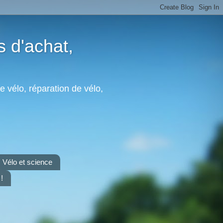
s d'achat,
e vélo, réparation de vélo,
Vélo et science
!