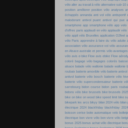
vélo
aller au travail à vélo
alternative sub-10
position
améliorer position vélo
analyses a
échappés
annanda
anti vol vélo
antisportif
malodorant
antivol puant
antivol qui pue
a
smartphone
app smartphone vélo
app velo
d'offres paris
applaudi en vélo
applaudir vélo
vélo
appli vélo Bruxelles
application O2feel
a
vélo Paris
apprendre à faire du vélo adulte
association vélo
assurance vol vélo
assuran
en Alsace
australie et permis vélo
avantages 
vélo
avis e-bike Flow
avis ebike Flow
aérod
coloré
bagage vélo
bagages colorés
baisse
alsace
balade vélo wallonie
balade wallonie
b
roubaix
batterie amovible vélo
batterie antivol
antivol
batterie vélo bosch
batterie vélo hiv
batterie vélo supercondensateur
batterie vé
sarrebourg
bidon course
bidon paris roubai
bidons vélo
bike brussels
bike brussels 202
bike on
bike on wood
bike speed limit
bike s
bikepark les arcs
bikyy
bilan 2024 vélo
bilan
électrique 2024
blackfriday
blackfriday 202
boisson cerise
boite automatique velo
bolletj
électrique
bon vivre vélo
bon vivre vélo belg
bonus 2025
bonus achat vélo électrique
bon
bonus écologique
bonus écologique 2025
bon