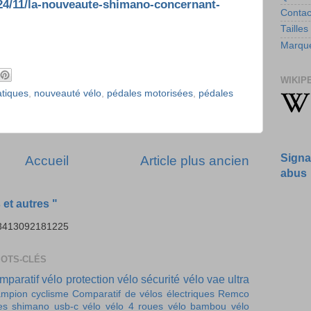
24/11/la-nouveaute-shimano-concernant-
Contac
Tailles
Marque
WIKIP
tiques
,
nouveauté vélo
,
pédales motorisées
,
pédales
Signa
Accueil
Article plus ancien
abus
et autres "
003413092181225
MOTS-CLÉS
mparatif vélo
protection vélo
sécurité vélo
vae ultra
mpion cyclisme
Comparatif de vélos électriques
Remco
es
shimano
usb-c vélo
vélo 4 roues
vélo bambou
vélo