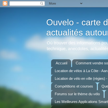
Ouvelo - carte d
actualités autou
Où trouver des informations pour
technique, anecdotes, actualités,
Accueil
Comment vendre son
Location de vélos à La Côte - Aa
Location de vélo en ville (régies) -
Compétitions et courses
Quel
Forums sur le thème du vélo
Les Meilleures Applications Smar