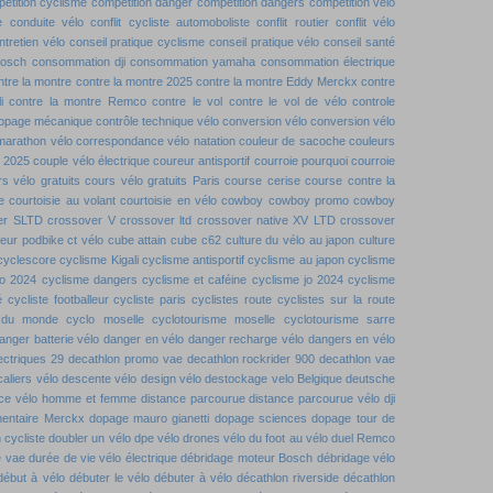
étition cyclisme
compétition danger
compétition dangers
compétition vélo
e
conduite vélo
conflit cycliste automoboliste
conflit routier
conflit vélo
ntretien vélo
conseil pratique cyclisme
conseil pratique vélo
conseil santé
bosch
consommation dji
consommation yamaha
consommation électrique
ntre la montre
contre la montre 2025
contre la montre Eddy Merckx
contre
i
contre la montre Remco
contre le vol
contre le vol de vélo
controle
dopage mécanique
contrôle technique vélo
conversion vélo
conversion vélo
marathon vélo
correspondance vélo natation
couleur de sacoche
couleurs
t 2025
couple vélo électrique
coureur antisportif
courroie pourquoi
courroie
s vélo gratuits
cours vélo gratuits Paris
course cerise
course contre la
e
courtoisie au volant
courtoisie en vélo
cowboy
cowboy promo
cowboy
er SLTD
crossover V
crossover ltd
crossover native XV LTD
crossover
teur podbike
ct vélo
cube attain
cube c62
culture du vélo au japon
culture
cyclescore
cyclisme Kigali
cyclisme antisportif
cyclisme au japon
cyclisme
jo 2024
cyclisme dangers
cyclisme et caféine
cyclisme jo 2024
cyclisme
é
cycliste footballeur
cycliste paris
cyclistes route
cyclistes sur la route
 du monde
cyclo moselle
cyclotourisme moselle
cyclotourisme sarre
anger batterie vélo
danger en vélo
danger recharge vélo
dangers en vélo
ectriques 29
decathlon promo vae
decathlon rockrider 900
decathlon vae
aliers vélo
descente vélo
design vélo
destockage velo Belgique
deutsche
ence vélo homme et femme
distance parcourue
distance parcourue vélo
dji
entaire Merckx
dopage mauro gianetti
dopage sciences
dopage tour de
 cycliste
doubler un vélo
dpe vélo
drones vélo
du foot au vélo
duel Remco
e vae
durée de vie vélo électrique
débridage moteur Bosch
débridage vélo
début à vélo
débuter le vélo
débuter à vélo
décathlon riverside
décathlon