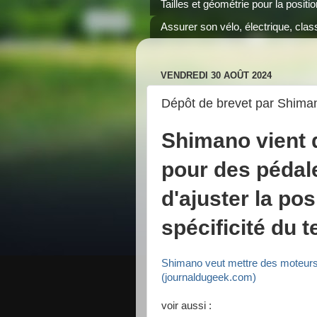
Tailles et géométrie pour la positi
Assurer son vélo, électrique, class
VENDREDI 30 AOÛT 2024
Dépôt de brevet par Shiman
Shimano vient 
pour des pédal
d'ajuster la pos
spécificité du t
Shimano veut mettre des moteurs d
(journaldugeek.com)
voir aussi :