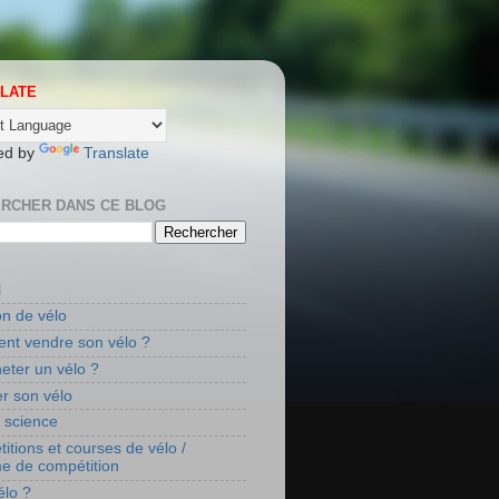
LATE
ed by
Translate
RCHER DANS CE BLOG
l
on de vélo
t vendre son vélo ?
eter un vélo ?
r son vélo
t science
itions et courses de vélo /
me de compétition
élo ?