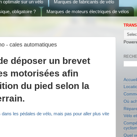
on optimale sur un vélo
Marques de fabricants de vélo
ique, obligatoire ?
Marques de moteurs électriques de vélos
TRANS
Power
o - cales automatiques
RECHE
de déposer un brevet
es motorisées afin
Accuei
ition du pied selon la
Locati
Commen
errain.
Où ach
Répare
ans les pédales de vélo, mais pas pour aller plus vite
Vélo e
Compét
cyclis
Quel v