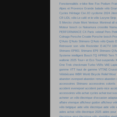
Fonctionnalités e-bike flow
Fox Podium
Frai
Alpes et Provence
Grande balade vélo
Gran
Cycles
Héritage Cixi
JO cyclisme 2024
Jite
CR
LIDL vélo
Le café et le vélo
Lezyne Strip
S
Merckx chute
Mont Ventoux
Montreal all 
Moteur bosch cx
Nakamura crosslite
Namu
PERFORMANCE CX
Paris velotaf
Pers
Peti
Colnago
Porsche Croatie
Porsche bosch
Pro
Q'Auto
Q'Auto Shimano
Q'Auto vélo
Qauto D
Retrouver son vélo
Rockrider E-ACTV 100
Shimano EP801
Shimano EP9
Shimano Q'A
Systeme intelligent Bosch
TQ HPR60
Tern
T
wallonie 2025
Tour+ et Eco
Tout-suspendu 
One
Trek checkmate
Turbo
V5Rs
VAE Lapie
gamme
VTT haut de gamme
VTTAE Crussi
Vélobécane
WBR
World Bicycle Relief
Wout 
abandon evenpoel
abandon remco
abandon 
accessoires Shimano
accessoires colorés 
accident evenepoel
accident paris-nice
acci
accessoires vélo
achat cycles
achat tout su
acheter un vélo électrique d'occasion
adaptat
affaire virenque
afficheur guidon
afficheur vél
vélo belgique
aide vélo électrique
aide vélo 
aides achat vélo électrique 2025
aides pour
électrique
ajout électrique vélo
alaphilipe
alaph