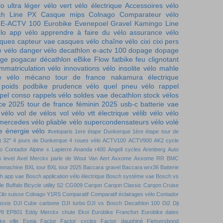
lo ultra léger
vélo vert
vélo électrique
Accessoires vélo
ch Line PX
Casque mips
Colnago
Comparateur vélo
E-ACTV 100
Eurobike
Evenepoel
Gravel
Kamingo
Line
lo
app vélo
apprendre à faire du vélo
assurance vélo
iques
capteur vae
casques vélo
chaîne vélo
cixi
cixi pers
e vélo
danger vélo
decathlon e-actv 100
dopage
dopage
ge pogacar
décathlon
eBike Flow
fatbike
feu clignotant
immatriculation vélo
innovations vélo
insolite vélo
mahle
e vélo
mécano tour de france
nakamura électrique
 poids
podbike
prudence vélo
quel pneu vélo
rappel
pel conso
rappels vélo
soldes vae decathlon
stock vélos
nce 2025
tour de france féminin 2025
usb-c batterie
vae
 vélo
vol de vélos
vol vélo
vtt électrique
vélib
vélo
vélo
 mercedes
vélo pliable
vélo supercondensateurs
vélo volé
 énergie vélo
#veloparis
1ere étape Dunkerque
1ère étape tour de
t
32"
4 jours de Dunkerque
4 roues vélo
ACTV100
ACTV900
AK2 cycle
to Contador
Alpine x Lapierre
Ananda r400
Angell cycles
Arenberg
Auto
 level
Axel Merckx parle de Wout Van Aert
Axxome
Axxome RR
BMC
mmachine
BXL tour
BXL tour 2025
Baccara gravel
Baccara wrx36
Batterie
h app vae
Bosch application vélo électrique
Bosch système vae
Bosch vs
le
Buffalo Bicycle utility S2
CG009
Carqon
Carqon Classic
Carqon Cruise
ilo suisse
Colnago Y1RS
Comparatif
Comparatif éclairages vélo
Contador
ussis DJI
Cube carbone
DJI turbo
DJI vs Bosch
Decathlon 100
Di2
Dji
P8
EP801
Eddy Merckx chute
Ekoï
Eurobike Francfort
Eurobike dates
ke ville
Eveia
Factor
Factor cycles
Factor dauphiné
Fietsersbond