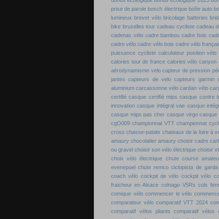
prise de parole
bosch électrique
boîte auto b
lumineux
brevet vélo
bricolage batteries
bri
bike
bruxelles tour
cadeau cycliste
cadeau de
cadenas vélo
cadre bambou
cadre bois
cadr
cadre vélo
cadre vélo bois
cadre vélo françai
puissance cycliste
calculateur position vélo
calories tour de france
calories vélo
canyon 
aérodynamisme velo
capteur de pression pé
jantes
capteurs de velo
capteurs garmin
aluminium
carcassonne vélo
cardan vélo
carg
certifié
casque certifié mips
casque contre 
innovation
casque intégral vae
casque intégr
casque mips pas cher
casque virgo
casque 
cgO009
championnat VTT
championnat cyc
cross
chasse-patate
chateaux de la loire à v
amaury
chocolatier amaury
choisir cadre ca
ou gravel
choisir son vélo électrique
choisir v
choix vélo électrique
chute course amateu
evenepoel
chute remco
ciclopista de garda
coach vélo
cockpit de vélo
cockpit vélo
co
fraicheur en Alsace
colnago V5Rs
cols fe
comique vélo
commencer le vélo
commence
comparateur vélo
comparatif VTT 2024
com
comparatif vélos pliants
comparatif vélos é