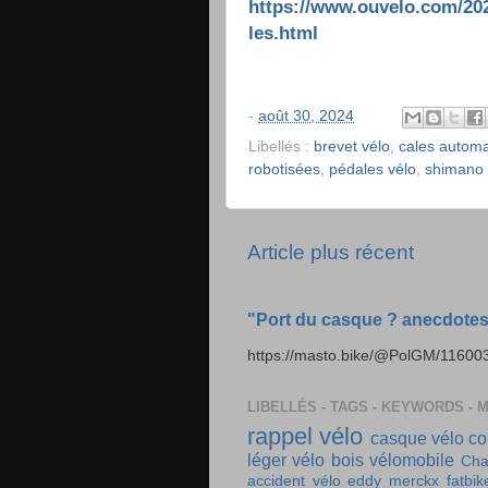
https://www.ouvelo.com/20
les.html
-
août 30, 2024
Libellés :
brevet vélo
,
cales automa
robotisées
,
pédales vélo
,
shimano
Article plus récent
"Port du casque ? anecdotes 
https://masto.bike/@PolGM/116
LIBELLÉS - TAGS - KEYWORDS - 
rappel vélo
casque vélo
co
léger
vélo bois
vélomobile
Cha
accident vélo
eddy merckx
fatbik