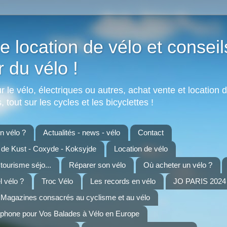
e location de vélo et conseil
r du vélo !
 le vélo, électriques ou autres, achat vente et location d
 tout sur les cycles et les bicyclettes !
 vélo ?
Actualités - news - vélo
Contact
n de Kust - Coxyde - Koksyjde
Location de vélo
 tourisme séjo...
Réparer son vélo
Où acheter un vélo ?
 vélo ?
Troc Vélo
Les records en vélo
JO PARIS 2024 
Magazines consacrés au cyclisme et au vélo
tphone pour Vos Balades à Vélo en Europe