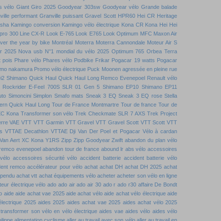
s vélo
Giant
Giro 2025
Goodyear 303sw
Goodyear vélo
Grande balade
ville performant
Granville puissant
Gravel Scott
HPR60
Hei CR
Heritage
nsha
Kamingo conversion
Kamingo vélo électrique
Kona CR
Kona Hei Hei
 pro 300
Line CX-R
Look E-765
Look E765
Look Optimum
MFC
Maxon Air
over the year by bike
Montréal
Moterra
Moterra Cannondale
Moteur Air S
r 2025
Nova usb
N°1 mondial du vélo 2025
Optimum 765
Orbea Terra
t pois
Phare vélo
Phares vélo
Podbike Frikar
Pogacar 19 watts
Pogacar
mo nakamura
Promo vélo électrique
Puck Moonen agressée en pleine rue
i2 Shimano
Quick Haul
Quick Haul Long
Remco Evenepoel
Renault vélo
Rockrider E-Feel 700S
SLR 01 Gen 5
Shimano EP10
Shimano EP11
uto
Simoncini
Simplon
Smafo mats
Sneak 3 EQ
Sneak 3 EQ rose
Stella
ern Quick Haul Long
Tour de France Montmartre
Tour de france
Tour de
XC Kona
Transformer son vélo
Trek Checkmate SLR 7 AXS
Trek Project
rre
VAE VTT
VTT Garmin
VTT Gravel
VTT Gravel Scott
VTT Scott
VTT
s
VTTAE Decathlon
VTTAE Dji
Van Der Poel et Pogacar
Vélo à cardan
Van Aert
XC Kona
Y1RS
Zipp
Zipp Goodyear
Zwift
abandon du plan vélo
remco evenepoel
abandon tour de france
abound lr
abs vélo
accessoires
vélo
accessoires sécurité vélo
accident batterie
accident batterie vélo
dent remco
accélérateur pour vélo
achat
achat DH
achat DH 2025
achat
spendu
achat vtt
achat équipements vélo
acheter
acheter son vélo en ligne
eur électrique vélo
ado
ado air
ado air 30
ado r
ado r30
affaire De Bondt
o
aide
aide achat vae 2025
aide achat vélo
aide achat vélo électrique
aide
électrique 2025
aides 2025
aides achat vae 2025
aides achat vélo 2025
 transformer son vélo en vélo électrique
aides vae
aides vélo
aides vélo
ilippe
alimentation cyclisme
aller au travail avec son vélo
aller au travail en