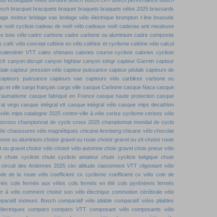
osch
bracquet
bracquets
braquet
braquets
braquets vélos 2025
brassards
dage moteur
bridage vae
bridage vélo électrique
brompton t-line
brussels
 noël cycliste
cadeau de noël vélo
cadeaux noël
cadenas anti meuleuse
e bois vélo
cadre carbone
cadre carbone ou aluminium
cadre composite
s
café vélo concept
caféine en vélo
caféine et cyclisme
caféine vélo
calcul
calendrier VTT
cales shimano
calories course cycliste
calories cycliste
cfr
canyon disrupt
canyon highbar
canyon stingr
capteur Garmin
capteur
dale
capteur pression vélo
capteur puissance
capteur pédale
capteurs de
capteurs puissance
capteurs vae
capteurs vélo
carbikes
carbone ou
o et ville
cargo français
cargo ville
casque Carbone
casque Naca
casque
traumatisme
casque fabriqué en France
casque haute protection
casque
al virgo
casque intégral vtt
casque intégral vélo
casque mips decathlon
vélo mips
catalogne 2025
centre-ville à vélo
cerise cyclisme
cerises vélo
locross
championnat de cyclo cross 2025
championnat mondial de cyclo
élo
chaussures vélo magnétiques
chicane Arenberg
chicane vélo
chocolat
rbone ou aluminium
choisir gravel ou route
choisir gravel ou vtt
choisir route
tt ou gravel
choisir vélo
choisir vélo automne
choix gravel
choix pneus vélo
r
chute cycliste
chute cycliste amateur
chute cycliste belgique
chute
circuit des Ardennes 2025
cixi altitude
classement VTT
clignotant vélo
de de la route vélo
coefficient cx cyclisme
coefficient cx vélo
coin de
rmés
cols fermés aux vélos
cols fermés en été
cols pyrénéens fermés
r à vélo
comment choisir son vélo électrique
commotion cérébrale vélo
paratif moteurs Bosch
comparatif vélo pliable
comparatif vélos pliables
lectriques
comparo
comparo VTT
composant vélo
composants vélo