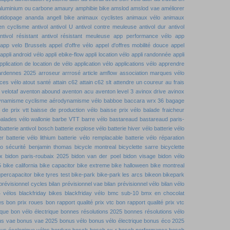
aluminium ou carbone
amaury
amphibie bike
amslod
amslod vae
améliorer
ntidopage
ananda
angell bike
animaux cyclistes
animaux vélo
animaux
 en cyclisme
antivol
antivol U
antivol contre meuleuse
antivol dur
antivol
ntivol résistant
antivol résistant meuleuse
app performance vélo
app
app velo Brussels
appel d'offre vélo
appel d'offres mobilité douce
appel
appli android vélo
appli ebike-flow
appli location vélo
appli randonnée
appli
pplication de location de vélo
application vélo
applications vélo
apprendre
ardennes 2025
arroseur arrrosé
article amflow
association marques vélo
ces vélo
atout santé
attain c62
attain c62 slt
attendre un coureur
au frais
velotaf
aventon abound
aventon acu
aventon level 3
avinox drive
avinox
ynamisme cyclisme
aérodynamisme vélo
babboe
baccara wrx 36
bagage
 de prix vtt
baisse de production vélo
baisse prix vélo
balade fraicheur
alades vélo wallonie
barbe VTT
barre vélo
bastareaud
bastareaud paris-
batterie antivol bosch
batterie explose vélo
batterie hiver vélo
batterie vélo
er
batterie vélo lithium
batterie vélo remplacable
batterie vélo réparation
lo sécurité
benjamin thomas
bicycle montreal
bicyclette sarre
bicyclette
x
bidon paris-roubaix 2025
bidon van der poel
bidon visage
bidon vélo
5
bike california
bike capacitor
bike extreme
bike halloween
bike montreal
upercapacitor
bike tyres test
bike-park
bike-park les arcs
bikeon
bikepark
 prévisionnel cycles
bilan prévisionnel vae
bilan prévisionnel vélo
bilan vélo
4 vélos
blackfriday bikes
blackfriday vélo
bmc sub-10
bmx en chocolat
es
bon prix roues
bon rapport qualité prix vtc
bon rapport qualité prix vtc
ique
bon vélo électrique
bonnes résolutions 2025
bonnes résolutions vélo
us vae
bonus vae 2025
bonus vélo
bonus vélo électrique
bonus éco 2025
us écologique vélos
bordure
bosch
bosch cx-r
bosch performance
bosch